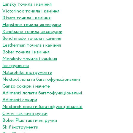
Lansky точила і каміння
Victorinox точила і каміння
Risam точила і каміння
Hapstone точила, аксесуари
Kanetsune точила, аксесуари
Benchmade точила і каміння
Leatherman точила і каміння
Boker точила і каміння
Morakniv точила і каміння
Інструменти
Naturehike інструменти
Nextool лопати багатофункціональні
Ganzo сокири і мачете
Adimanti лопати багатофункціональні
Adimanti сокири
Nextorch лопати багатофункціональні
Сivivi тактичні ручки
Boker Plus тактичні ручки
Skif інструменти