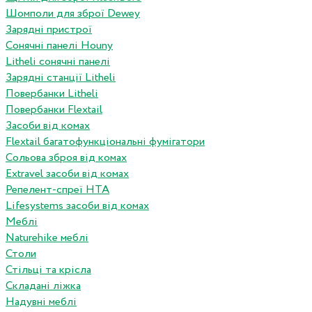
Шомполи для зброї Dewey
Зарядні пристрої
Сонячні панелі Houny
Litheli сонячні панелі
Зарядні станції Litheli
Повербанки Litheli
Повербанки Flextail
Засоби від комах
Flextail багатофункціональні фумігатори
Сольова зброя від комах
Extravel засоби від комах
Репелент-спреї HTA
Lifesystems засоби від комах
Меблі
Naturehike меблі
Столи
Стільці та крісла
Складані ліжка
Надувні меблі