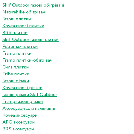
Skif Outdoor газові обігрівачі
Naturehike обігрівачі
Газові плитки
Kovea газові плитки
BRS плитки
Skif Outdoor газові плитки
Petromax плитки
Tramp плитки
Tramp плитки-обігрівачі
Сила плитки
Tribe плитки
Газові різаки
Kovea газові різаки
Газові різаки Skif Outdoor
Tramp газові різаки
Аксесуари для пальників
Kovea аксесуари
APG аксесуари
BRS аксесуари