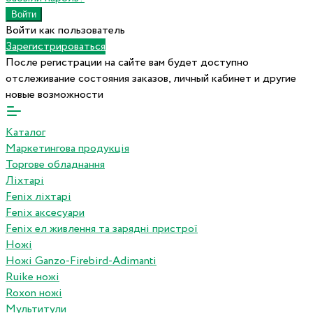
Войти как пользователь
Зарегистрироваться
После регистрации на сайте вам будет доступно
отслеживание состояния заказов, личный кабинет и другие
новые возможности
Каталог
Маркетингова продукція
Торгове обладнання
Ліхтарі
Fenix ліхтарі
Fenix аксесуари
Fenix ел живлення та зарядні пристрої
Ножі
Ножі Ganzo-Firebird-Adimanti
Ruike ножі
Roxon ножi
Мультитули