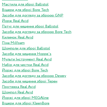
Мастила для зброї Ballistol
Вішери для зброї Bore Tech
Засоби для догляду за зброєю GNP
Йорж Real Avid
Патчі для чищення зброї Ballistol
Засоби для догляду за зброєю Bore Tech
Килимок Real Avid
Піна Milfoam
Шомполи для зброї Ballistol
Засоби для чищення Hoppe`s
Мульти Інструмент Real Avid
Набір для чистки Real Avid
Йоржі для зброї Bore Tech
Засоби для догляду за зброєю Dewey
Засоби для чищення зброї Терен
Протяжка Real Avid
Шомпол Real Avid
Йоржі для зброї MEGAline
Вішери для зброї KleenBore