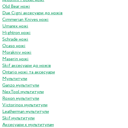
Old Bear ножі
Due Cigni аксесуари до ножів
Cimmerian Knives ножі
Umarex ножі
Hightron ножі
Schrade ножі
Ocaso ножі
Morakniv ножі
Maserin ножі
Skif аксесуари до ножів
Ontario ножі та аксесуари
Мультитули
Ganzo мультитули
NexTool мультитули
Roxon мультитули
Victorinox мультитули
Leatherman мультитули
Skif мультитули
Аксесуари к мультитулам