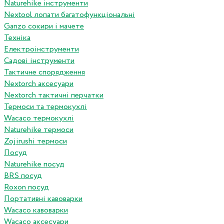
Naturehike інструменти
Nextool лопати багатофункціональні
Ganzo сокири і мачете
Техніка
Електроінструменти
Садові інструменти
Тактичне спорядження
Nextorch аксесуари
Nextorch тактичні перчатки
Термоси та термокухлі
Wacaco термокухлі
Naturehike термоси
Zojirushi термоси
Посуд
Naturehike посуд
BRS посуд
Roxon посуд
Портативні кавоварки
Wacaco кавоварки
Wacaco аксесуари