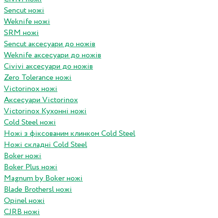
Sencut ножі
Weknife ножі
SRM ножі
Sencut аксесуари до ножів
Weknife аксесуари до ножів
Civivi аксесуари до ножів
Zero Tolerance ножі
Victorinox ножі
Аксесуари Victorinox
Victorinox Кухонні ножі
Cold Steel ножі
Ножі з фіксованим клинком Cold Steel
Ножі складні Cold Steel
Boker ножі
Boker Plus ножі
Magnum by Boker ножі
Blade Brothersl ножі
Opinel ножі
CJRB ножі