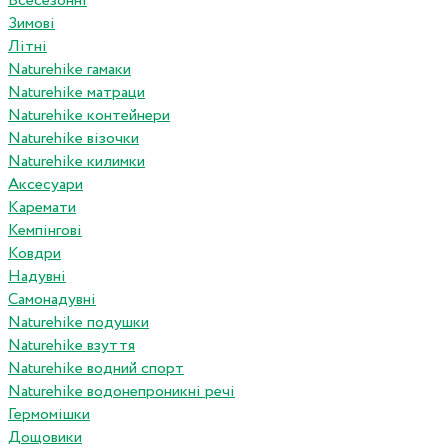
Всесезонні
Зимові
Літні
Naturehike гамаки
Naturehike матраци
Naturehike контейнери
Naturehike візочки
Naturehike килимки
Аксесуари
Каремати
Кемпінгові
Ковдри
Надувні
Самонадувні
Naturehike подушки
Naturehike взуття
Naturehike водний спорт
Naturehike водонепроникні речі
Гермомішки
Дощовики