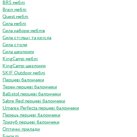
BRS меблі
Brain меблі
Quest меблі
Сила меблі
Сила набори меблів
Сила стільці та крісла
Сила столи
Сила шезлонги
KingCamp меблі
KingCamp шезлонги
SKIF Outdoor меблі
Перцеві балончики
Терен перцеві балончики
Ballistol перцеві балончики
Sabre Red перцеві балончики
Umarex Perfecta перцеві балончики
Перець перцеві балончики
Тризуб перцеві балончики
Оптичні прилади
Біноклі