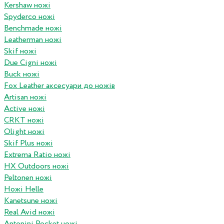
Kershaw ножі
Spyderco ножі
Benchmade ножі
Leatherman ножі
Skif ножі
Due Cigni ножі
Buck ножі
Fox Leather аксесуари до ножів
Artisan ножі
Active ножі
CRKT ножі
Olight ножі
Skif Plus ножі
Extrema Ratio ножі
HX Outdoors ножі
Peltonen ножі
Ножі Helle
Kanetsune ножі
Real Avid ножі
Antonini Pocket ножі