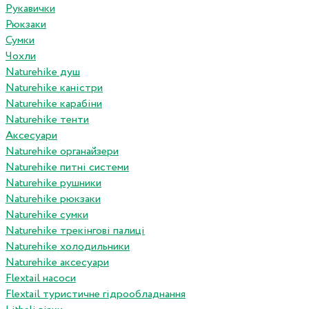
Рукавички
Рюкзаки
Сумки
Чохли
Naturehike душ
Naturehike каністри
Naturehike карабіни
Naturehike тенти
Аксесуари
Naturehike органайзери
Naturehike питні системи
Naturehike рушники
Naturehike рюкзаки
Naturehike сумки
Naturehike трекінгові палиці
Naturehike холодильники
Naturehike аксесуари
Flextail насоси
Flextail туристичне гідрообладнання