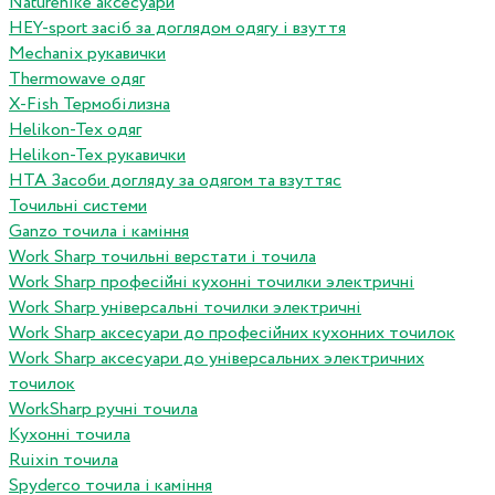
Naturehike аксесуари
HEY-sport засіб за доглядом одягу і взуття
Mechanix рукавички
Thermowave одяг
X-Fish Термобілизна
Helikon-Tex одяг
Helikon-Tex рукавички
HTA Засоби догляду за одягом та взуттяс
Точильні системи
Ganzo точила і каміння
Work Sharp точильні верстати і точила
Work Sharp професiйнi кухоннi точилки электричнi
Work Sharp унiверсальнi точилки электричнi
Work Sharp аксесуари до професiйних кухонних точилок
Work Sharp аксесуари до унiверсальних электричних
точилок
WorkSharp ручні точила
Кухонні точила
Ruixin точила
Spyderco точила і каміння