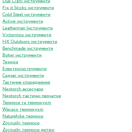
Due Cigni інструменти
Fix it Sticks інструменти
Сold Steel інструменти
Active інструменти
Leatherman Інструменти
Victorinox інструменти
HX Outdoors інструменти
Benchmade інструменти
Boker інструменти
Техніка
Електроінструменти
Садові інструменти
Тактичне спорядження
Nextorch аксесуари
Nextorch тактичні перчатки
Термоси та термокухлі
Wacaco термокухлі
Naturehike термоси
Zojirushi термоси
Zojirushi термоси дитячі