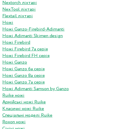
Nextorch ліхтарі
NexTool ліхтарі
Flextail ліхтарі
Ножі
Ножі Ganzo-Firebird-Adimanti
Ножі Adimanti Skimen design
Ножі Firebird
Ножі Firebird 7а серія
Ножі Firebird FH серія
Ножі Ganzo
Ножі Ganzo 6а серія
Ножі Ganzo 8а серія
Ножі Ganzo 7а серія
Ножі Adimanti Samson by Ganzo
Ruike ножі
Армійські ножі Ruike
Класичні ножі Ruike
Спеціальні моделі Ruike
Roxon ножi
Civivi ножі