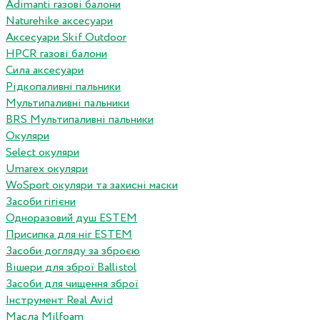
Adimanti газові балони
Naturehike аксесуари
Аксесуари Skif Outdoor
HPCR газові балони
Сила аксесуари
Рідкопаливні пальники
Мультипаливні пальники
BRS Мультипаливні пальники
Окуляри
Select окуляри
Umarex окуляри
WoSport окуляри та захисні маски
Засоби гігієни
Одноразовий душ ESTEM
Присипка для ніг ESTEM
Засоби догляду за зброєю
Вішери для зброї Ballistol
Засоби для чищення зброї
Інструмент Real Avid
Масла Milfoam