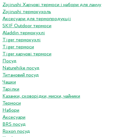
Zojirushi Харчові термоси і набори для ланчу
Zojirushi термокухоль
Аксесуари для термопродукціі
SKIF Outdoor термоси
Aladdin термокухлі
Tiger термокухлі
Tiger термоси
Tiger харчові термоси
Посуд
Naturehike посуд
Титановий посуд
Чашки
Тарілки
Казанки, сковорідки, миски, чайники
Термоси
Набори
Аксесуари
BRS посуд
Roxon посуд