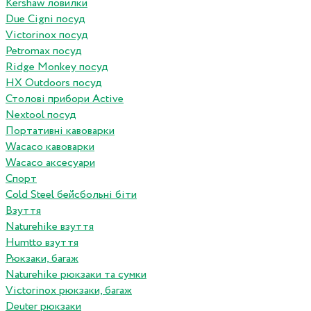
Kershaw ловилки
Due Cigni посуд
Victorinox посуд
Petromax посуд
Ridge Monkey посуд
HX Outdoors посуд
Столові прибори Active
Nextool посуд
Портативні кавоварки
Wacaco кавоварки
Wacaco аксесуари
Спорт
Cold Steel бейсбольні біти
Взуття
Naturehike взуття
Humtto взуття
Рюкзаки, багаж
Naturehike рюкзаки та сумки
Victorinox рюкзаки, багаж
Deuter рюкзаки