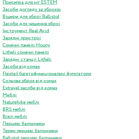
Присипка для ніг ESTEM
Засоби догляду за зброєю
Вішери для зброї Ballistol
Засоби для чищення зброї
Інструмент Real Avid
Зарядні пристрої
Сонячні панелі Houny
Litheli сонячні панелі
Зарядні станції Litheli
Засоби від комах
Flextail багатофункціональні фумігатори
Сольова зброя від комах
Extravel засоби від комах
Меблі
Naturehike меблі
BRS меблі
Brain меблі
Перцеві балончики
Терен перцеві балончики
Ballistol перцеві балончики