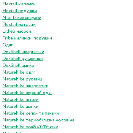
Flextail килимки
Flextail подушки
Nite Ize аксесуари
Flextail матраци
Litheli насоси
Tribe килимки, подушки
Одяг
DexShell шкарпетки
DexShell рукавички
DexShell шапки
Naturehike одяг
Naturehike рукавиці
Naturehike шкарпетки
Naturehike верхній одяг
Naturehike штани
Naturehike шапки
Naturehike кепки та панами
Naturehike термобілизна чоловіча
Naturehike пов&#039;язки