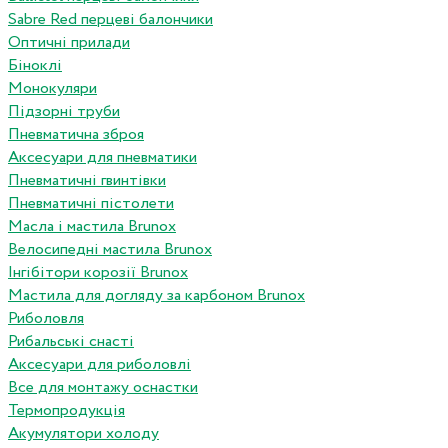
Sabre Red перцеві балончики
Оптичні прилади
Біноклі
Монокуляри
Підзорні труби
Пневматична зброя
Аксесуари для пневматики
Пневматичні гвинтівки
Пневматичні пістолети
Масла і мастила Brunox
Велосипедні мастила Brunox
Інгібітори корозії Brunox
Мастила для догляду за карбоном Brunox
Риболовля
Рибальські снасті
Аксесуари для риболовлі
Все для монтажу оснастки
Термопродукція
Акумулятори холоду