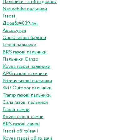
Пальники та обладнання
Naturehike пальники
Газові
Дров&#039;яні
Аксесуари
Quest газові балони
Газові пальники
BRS газові пальники
Пальники Ganzo
Kovea газові пальники
APG газові пальники
Primus газові пальники
Skif Outdoor пальники
Tramp газові пальники
Сила газові пальники
Газові лампи
Kovea газові лампи
BRS газові лампи
Газові обігрівачі
Kovea газові обігрівачі