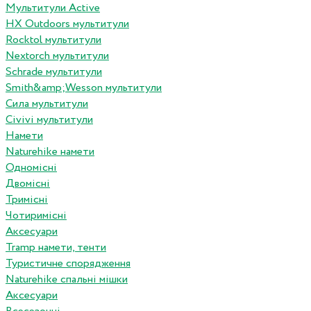
Мультитули Active
HX Outdoors мультитули
Rocktol мультитули
Nextorch мультитули
Schrade мультитули
Smith&amp;Wesson мультитули
Сила мультитули
Civivi мультитули
Намети
Naturehike намети
Одномісні
Двомісні
Тримісні
Чотиримісні
Аксесуари
Tramp намети, тенти
Туристичне спорядження
Naturehike спальні мішки
Аксесуари