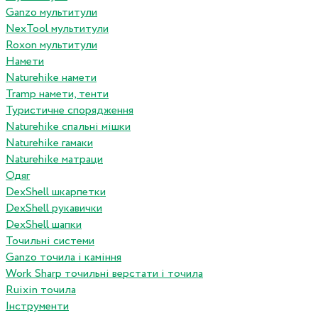
Ganzo мультитули
NexTool мультитули
Roxon мультитули
Намети
Naturehike намети
Tramp намети, тенти
Туристичне спорядження
Naturehike спальні мішки
Naturehike гамаки
Naturehike матраци
Одяг
DexShell шкарпетки
DexShell рукавички
DexShell шапки
Точильні системи
Ganzo точила і каміння
Work Sharp точильні верстати і точила
Ruixin точила
Інструменти