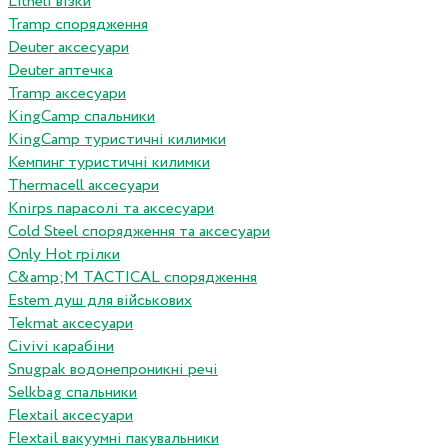
Litheli візки
Tramp спорядження
Deuter аксесуари
Deuter аптечка
Tramp аксесуари
KingCamp спальники
KingCamp туристичні килимки
Кемпинг туристичні килимки
Thermacell аксесуари
Knirps парасолі та аксесуари
Cold Steel спорядження та аксесуари
Only Hot грілки
C&amp;M TACTICAL спорядження
Estem душ для військових
Tekmat аксесуари
Сivivi карабіни
Snugpak водонепроникні речі
Selkbag спальники
Flextail аксесуари
Flextail вакуумні пакувальники