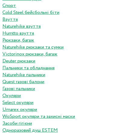
Спорт
Cold Steel бейсбольні біти
Взуття
Naturehike взуття
Humtto взуття
Рюкзаки, багаж
Naturehike рюкзаки та сумки
Victorinox рюкзаки, багаж
Deuter рюкзаки
Пальники та обладнання
Naturehike пальники
Quest газові балони
Газові пальники
Окуляри
Select окуляри
Umarex окуляри
WoSport окуляри та захисні маски
Засоби гігієни
Одноразовий душ ESTEM