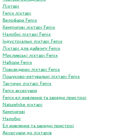
Ліхтарі
Fenix ліхтарі
Велофари Fenix
Кемпінгові ліхтарі Fenix
Налобні ліхтарі Fenix
Індустріальні ліхтарі Fenix
Ліхтарі для дайвінгу Fenix
Мисливські ліхтарі Fenix
Набори Fenix
Повсякденні ліхтарі Fenix
Пошуково-рятувальні ліхтарі Fenix
Тактичні ліхтарі Fenix
Fenix аксесуари
Fenix ел живлення та зарядні пристрої
Naturehike ліхтарі
Кемпінгові
Налобні
Ел живлення та зарядні пристрої
Аксесуари до ліхтарів