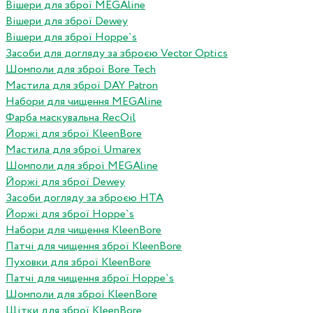
Вішери для зброї MEGAline
Вішери для зброї Dewey
Вішери для зброї Hoppe`s
Засоби для догляду за зброєю Vector Optics
Шомполи для зброї Bore Tech
Мастила для зброї DAY Patron
Набори для чищення MEGAline
Фарба маскувальна RecOil
Йоржі для зброї KleenBore
Мастила для зброї Umarex
Шомполи для зброї MEGAline
Йоржі для зброї Dewey
Засоби догляду за зброєю HTA
Йоржі для зброї Hoppe`s
Набори для чищення KleenBore
Патчі для чищення зброї KleenBore
Пуховки для зброї KleenBore
Патчі для чищення зброї Hoppe`s
Шомполи для зброї KleenBore
Щітки для зброї KleenBore