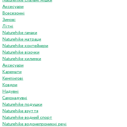
Naturehike спальні мішки
Аксесуари
Всесезонні
Зимові
Літні
Naturehike гамаки
Naturehike матраци
Naturehike контейнери
Naturehike візочки
Naturehike килимки
Аксесуари
Каремати
Кемпінгові
Ковдри
Надувні
Самонадувні
Naturehike подушки
Naturehike взуття
Naturehike водний спорт
Naturehike водонепроникні речі