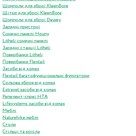
Шомполи для зброї KleenBore
Щітки для зброї KleenBore
Шомполи для зброї Dewey
Зарядні пристрої
Сонячні панелі Houny
Litheli сонячні панелі
Зарядні станції Litheli
Повербанки Litheli
Повербанки Flextail
Засоби від комах
Flextail багатофункціональні фумігатори
Сольова зброя від комах
Extravel засоби від комах
Репелент-спреї HTA
Lifesystems засоби від комах
Меблі
Naturehike меблі
Столи
Стільці та крісла