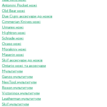
Antonini Pocket ножі
Old Bear ножі
Due Cigni аксесуари до ножів
Cimmerian Knives ножі
Umarex ножі
Hightron ножі
Schrade ножі
Ocaso ножі
Morakniv ножі
Maserin ножі
Skif аксесуари до ножів
Ontario ножі та аксесуари
Мультитули
Ganzo мультитули
NexTool мультитули
Roxon мультитули
Victorinox мультитули
Leatherman мультитули
Skif мультитули