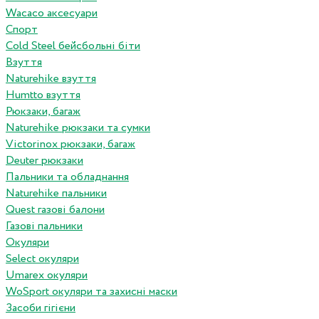
Wacaco аксесуари
Спорт
Cold Steel бейсбольні біти
Взуття
Naturehike взуття
Humtto взуття
Рюкзаки, багаж
Naturehike рюкзаки та сумки
Victorinox рюкзаки, багаж
Deuter рюкзаки
Пальники та обладнання
Naturehike пальники
Quest газові балони
Газові пальники
Окуляри
Select окуляри
Umarex окуляри
WoSport окуляри та захисні маски
Засоби гігієни