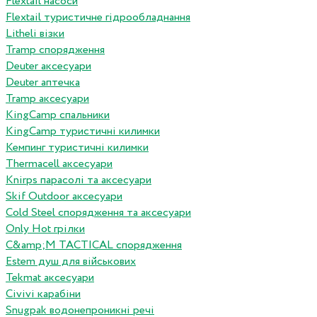
Flextail насоси
Flextail туристичне гідрообладнання
Litheli візки
Tramp спорядження
Deuter аксесуари
Deuter аптечка
Tramp аксесуари
KingCamp спальники
KingCamp туристичні килимки
Кемпинг туристичні килимки
Thermacell аксесуари
Knirps парасолі та аксесуари
Skif Outdoor аксесуари
Cold Steel спорядження та аксесуари
Only Hot грілки
C&amp;M TACTICAL спорядження
Estem душ для військових
Tekmat аксесуари
Сivivi карабіни
Snugpak водонепроникні речі