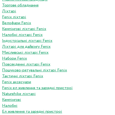
Торгове обладнання
Ліхтарі
Fenix ліхтарі
Велофари Fenix
Кемпінгові ліхтарі Fenix
Налобні ліхтарі Fenix
Індустріальні ліхтарі Fenix
Ліхтарі для дайвінгу Fenix
Мисливські ліхтарі Fenix
Набори Fenix
Повсякденні ліхтарі Fenix
Пошуково-рятувальні ліхтарі Fenix
Тактичні ліхтарі Fenix
Fenix аксесуари
Fenix ел живлення та зарядні пристрої
Naturehike ліхтарі
Кемпінгові
Налобні
Ел живлення та зарядні пристрої