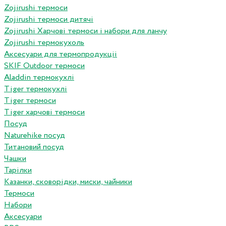
Zojirushi термоси
Zojirushi термоси дитячі
Zojirushi Харчові термоси і набори для ланчу
Zojirushi термокухоль
Аксесуари для термопродукціі
SKIF Outdoor термоси
Aladdin термокухлі
Tiger термокухлі
Tiger термоси
Tiger харчові термоси
Посуд
Naturehike посуд
Титановий посуд
Чашки
Тарілки
Казанки, сковорідки, миски, чайники
Термоси
Набори
Аксесуари