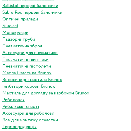
Ballistol перцеві балончики
Sabre Red перцеві балончики
Оптичні прилади
Біноклі
Монокуляри
Підзорні труби
Пневматична зброя
Аксесуари для пневматики
Пневматичні гвинтівки
Пневматичні пістолети
Масла і мастила Brunox
Велосипедні мастила Brunox
Інгібітори корозії Brunox
Мастила для догляду за карбоном Brunox
Риболовля
Рибальські снасті
Аксесуари для риболовлі
Все для монтажу оснастки
Термопродукція