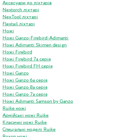
Аксесуари до ліхтарів
Nextorch ліхтарі
NexTool ліхтарі
Flextail ліхтарі
Ножі
Ножі Ganzo-Firebird-Adimanti
Ножі Adimanti Skimen design
Ножі Firebird
Ножі Firebird 7а серія
Ножі Firebird FH серія
Ножі Ganzo
Ножі Ganzo 6а серія
Ножі Ganzo 8а серія
Ножі Ganzo 7а серія
Ножі Adimanti Samson by Ganzo
Ruike ножі
Армійські ножі Ruike
Класичні ножі Ruike
Спеціальні моделі Ruike
Roxon ножi