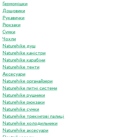
Гермомішки
Дощовики
Рукавички
Рюкзаки
Сумки
Чохли
Naturehike душ
Naturehike каністри
Naturehike карабіни
Naturehike тенти
Аксесуари
Naturehike органайзери
Naturehike питні системи
Naturehike рушники
Naturehike рюкзаки
Naturehike сумки
Naturehike трекінгові палиці
Naturehike холодильники
Naturehike аксесуари