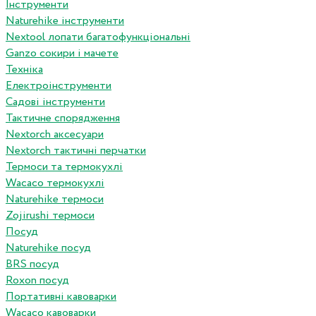
Інструменти
Naturehike інструменти
Nextool лопати багатофункціональні
Ganzo сокири і мачете
Техніка
Електроінструменти
Садові інструменти
Тактичне спорядження
Nextorch аксесуари
Nextorch тактичні перчатки
Термоси та термокухлі
Wacaco термокухлі
Naturehike термоси
Zojirushi термоси
Посуд
Naturehike посуд
BRS посуд
Roxon посуд
Портативні кавоварки
Wacaco кавоварки