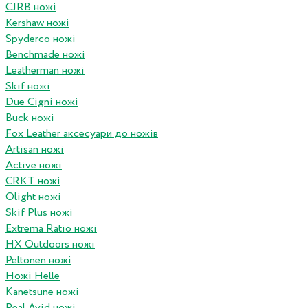
CJRB ножі
Kershaw ножі
Spyderco ножі
Benchmade ножі
Leatherman ножі
Skif ножі
Due Cigni ножі
Buck ножі
Fox Leather аксесуари до ножів
Artisan ножі
Active ножі
CRKT ножі
Olight ножі
Skif Plus ножі
Extrema Ratio ножі
HX Outdoors ножі
Peltonen ножі
Ножі Helle
Kanetsune ножі
Real Avid ножі