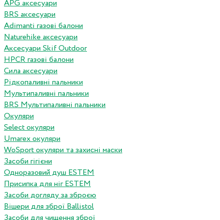
APG аксесуари
BRS аксесуари
Adimanti газові балони
Naturehike аксесуари
Аксесуари Skif Outdoor
HPCR газові балони
Сила аксесуари
Рідкопаливні пальники
Мультипаливні пальники
BRS Мультипаливні пальники
Окуляри
Select окуляри
Umarex окуляри
WoSport окуляри та захисні маски
Засоби гігієни
Одноразовий душ ESTEM
Присипка для ніг ESTEM
Засоби догляду за зброєю
Вішери для зброї Ballistol
Засоби для чищення зброї