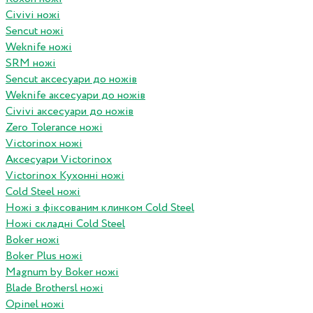
Civivi ножі
Sencut ножі
Weknife ножі
SRM ножі
Sencut аксесуари до ножів
Weknife аксесуари до ножів
Civivi аксесуари до ножів
Zero Tolerance ножі
Victorinox ножі
Аксесуари Victorinox
Victorinox Кухонні ножі
Cold Steel ножі
Ножі з фіксованим клинком Cold Steel
Ножі складні Cold Steel
Boker ножі
Boker Plus ножі
Magnum by Boker ножі
Blade Brothersl ножі
Opinel ножі