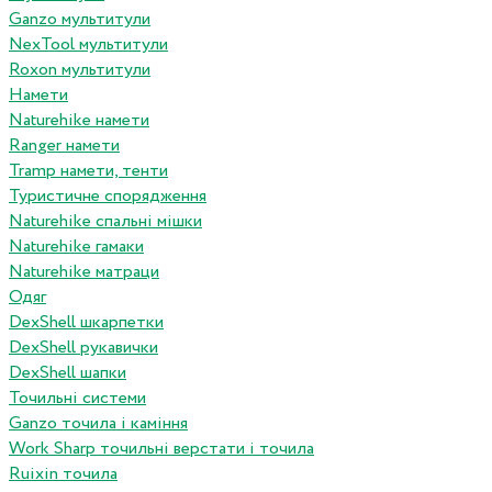
Ganzo мультитули
NexTool мультитули
Roxon мультитули
Намети
Naturehike намети
Ranger намети
Tramp намети, тенти
Туристичне спорядження
Naturehike спальні мішки
Naturehike гамаки
Naturehike матраци
Одяг
DexShell шкарпетки
DexShell рукавички
DexShell шапки
Точильні системи
Ganzo точила і каміння
Work Sharp точильні верстати і точила
Ruixin точила