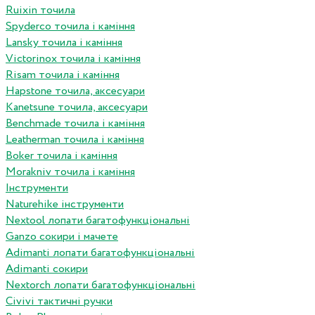
Ruixin точила
Spyderco точила і каміння
Lansky точила і каміння
Victorinox точила і каміння
Risam точила і каміння
Hapstone точила, аксесуари
Kanetsune точила, аксесуари
Benchmade точила і каміння
Leatherman точила і каміння
Boker точила і каміння
Morakniv точила і каміння
Інструменти
Naturehike інструменти
Nextool лопати багатофункціональні
Ganzo сокири і мачете
Adimanti лопати багатофункціональні
Adimanti сокири
Nextorch лопати багатофункціональні
Сivivi тактичні ручки