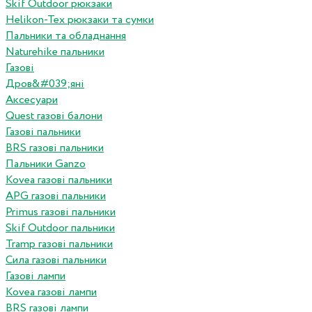
Skif Outdoor рюкзаки
Helikon-Tex рюкзаки та сумки
Пальники та обладнання
Naturehike пальники
Газові
Дров&#039;яні
Аксесуари
Quest газові балони
Газові пальники
BRS газові пальники
Пальники Ganzo
Kovea газові пальники
APG газові пальники
Primus газові пальники
Skif Outdoor пальники
Tramp газові пальники
Сила газові пальники
Газові лампи
Kovea газові лампи
BRS газові лампи