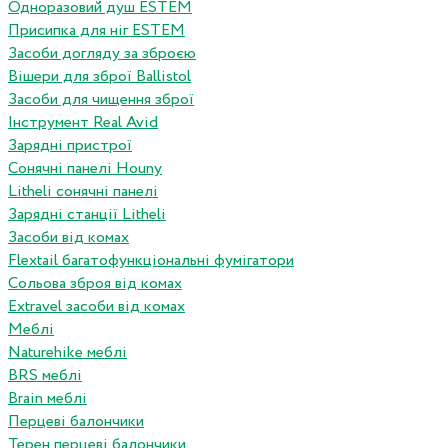
Одноразовий душ ESTEM
Присипка для ніг ESTEM
Засоби догляду за зброєю
Вішери для зброї Ballistol
Засоби для чищення зброї
Інструмент Real Avid
Зарядні пристрої
Сонячні панелі Houny
Litheli сонячні панелі
Зарядні станції Litheli
Засоби від комах
Flextail багатофункціональні фумігатори
Сольова зброя від комах
Extravel засоби від комах
Меблі
Naturehike меблі
BRS меблі
Brain меблі
Перцеві балончики
Терен перцеві балончики