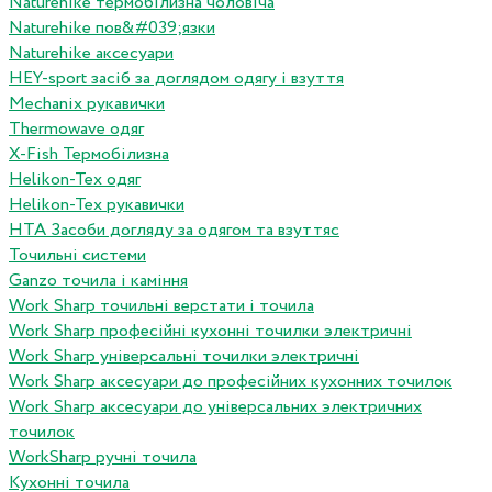
Naturehike термобілизна чоловіча
Naturehike пов&#039;язки
Naturehike аксесуари
HEY-sport засіб за доглядом одягу і взуття
Mechanix рукавички
Thermowave одяг
X-Fish Термобілизна
Helikon-Tex одяг
Helikon-Tex рукавички
HTA Засоби догляду за одягом та взуттяс
Точильні системи
Ganzo точила і каміння
Work Sharp точильні верстати і точила
Work Sharp професiйнi кухоннi точилки электричнi
Work Sharp унiверсальнi точилки электричнi
Work Sharp аксесуари до професiйних кухонних точилок
Work Sharp аксесуари до унiверсальних электричних
точилок
WorkSharp ручні точила
Кухонні точила