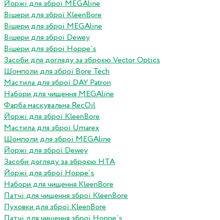
Йоржі для зброї MEGAline
Вішери для зброї KleenBore
Вішери для зброї MEGAline
Вішери для зброї Dewey
Вішери для зброї Hoppe`s
Засоби для догляду за зброєю Vector Optics
Шомполи для зброї Bore Tech
Мастила для зброї DAY Patron
Набори для чищення MEGAline
Фарба маскувальна RecOil
Йоржі для зброї KleenBore
Мастила для зброї Umarex
Шомполи для зброї MEGAline
Йоржі для зброї Dewey
Засоби догляду за зброєю HTA
Йоржі для зброї Hoppe`s
Набори для чищення KleenBore
Патчі для чищення зброї KleenBore
Пуховки для зброї KleenBore
Патчі для чищення зброї Hoppe`s