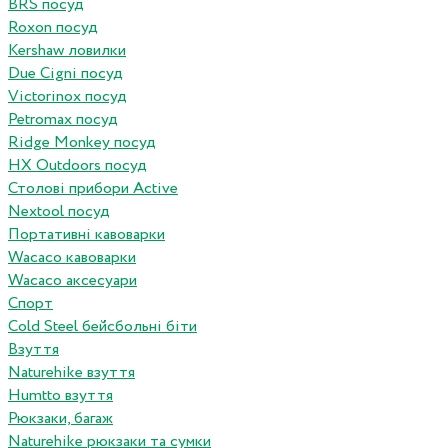
BRS посуд
Roxon посуд
Kershaw ловилки
Due Cigni посуд
Victorinox посуд
Petromax посуд
Ridge Monkey посуд
HX Outdoors посуд
Столові прибори Active
Nextool посуд
Портативні кавоварки
Wacaco кавоварки
Wacaco аксесуари
Спорт
Cold Steel бейсбольні біти
Взуття
Naturehike взуття
Humtto взуття
Рюкзаки, багаж
Naturehike рюкзаки та сумки