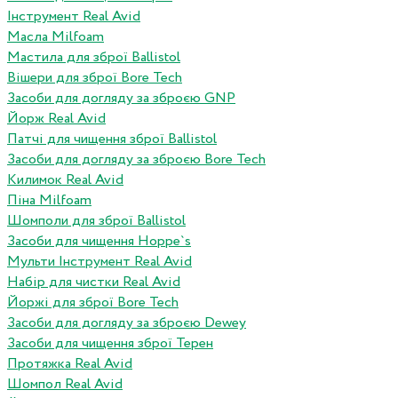
Інструмент Real Avid
Масла Milfoam
Мастила для зброї Ballistol
Вішери для зброї Bore Tech
Засоби для догляду за зброєю GNP
Йорж Real Avid
Патчі для чищення зброї Ballistol
Засоби для догляду за зброєю Bore Tech
Килимок Real Avid
Піна Milfoam
Шомполи для зброї Ballistol
Засоби для чищення Hoppe`s
Мульти Інструмент Real Avid
Набір для чистки Real Avid
Йоржі для зброї Bore Tech
Засоби для догляду за зброєю Dewey
Засоби для чищення зброї Терен
Протяжка Real Avid
Шомпол Real Avid