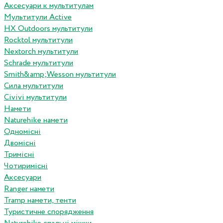
Аксесуари к мультитулам
Мультитули Active
HX Outdoors мультитули
Rocktol мультитули
Nextorch мультитули
Schrade мультитули
Smith&amp;Wesson мультитули
Сила мультитули
Civivi мультитули
Намети
Naturehike намети
Одномісні
Двомісні
Тримісні
Чотиримісні
Аксесуари
Ranger намети
Tramp намети, тенти
Туристичне спорядження