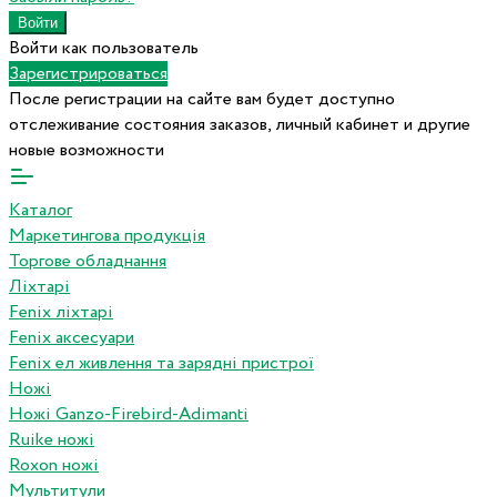
Войти как пользователь
Зарегистрироваться
После регистрации на сайте вам будет доступно
отслеживание состояния заказов, личный кабинет и другие
новые возможности
Каталог
Маркетингова продукція
Торгове обладнання
Ліхтарі
Fenix ліхтарі
Fenix аксесуари
Fenix ел живлення та зарядні пристрої
Ножі
Ножі Ganzo-Firebird-Adimanti
Ruike ножі
Roxon ножi
Мультитули