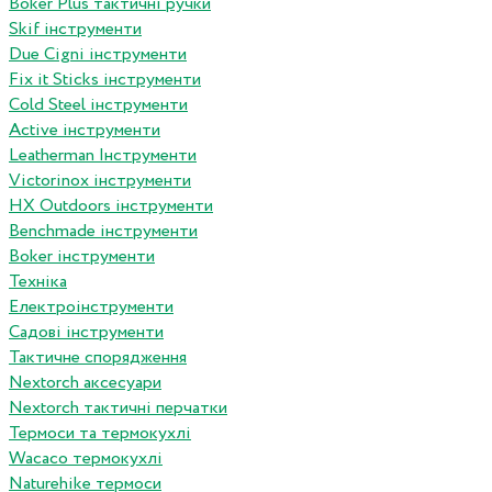
Boker Plus тактичні ручки
Skif інструменти
Due Cigni інструменти
Fix it Sticks інструменти
Сold Steel інструменти
Active інструменти
Leatherman Інструменти
Victorinox інструменти
HX Outdoors інструменти
Benchmade інструменти
Boker інструменти
Техніка
Електроінструменти
Садові інструменти
Тактичне спорядження
Nextorch аксесуари
Nextorch тактичні перчатки
Термоси та термокухлі
Wacaco термокухлі
Naturehike термоси