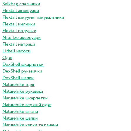
Selkbag спальники
Flextail аксесуари
Flextail вакуумні пакувальники
Flextail килимки
Flextail подушки
Nite Ize аксесуари
Flextail матраци
Litheli насоси
Одяг
DexShell шкарпетки
DexShell рукавички
DexShell шапки
Naturehike одяг
Naturehike рукавиці
Naturehike шкарпетки
Naturehike верхній одяг
Naturehike штани
Naturehike шапки
Naturehike кепки та панами