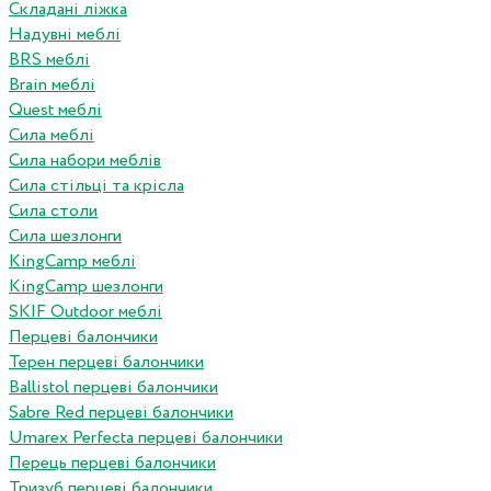
Складані ліжка
Надувні меблі
BRS меблі
Brain меблі
Quest меблі
Сила меблі
Сила набори меблів
Сила стільці та крісла
Сила столи
Сила шезлонги
KingCamp меблі
KingCamp шезлонги
SKIF Outdoor меблі
Перцеві балончики
Терен перцеві балончики
Ballistol перцеві балончики
Sabre Red перцеві балончики
Umarex Perfecta перцеві балончики
Перець перцеві балончики
Тризуб перцеві балончики