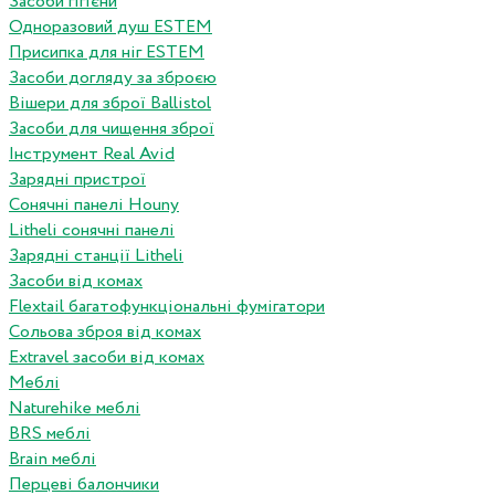
Засоби гігієни
Одноразовий душ ESTEM
Присипка для ніг ESTEM
Засоби догляду за зброєю
Вішери для зброї Ballistol
Засоби для чищення зброї
Інструмент Real Avid
Зарядні пристрої
Сонячні панелі Houny
Litheli сонячні панелі
Зарядні станції Litheli
Засоби від комах
Flextail багатофункціональні фумігатори
Сольова зброя від комах
Extravel засоби від комах
Меблі
Naturehike меблі
BRS меблі
Brain меблі
Перцеві балончики