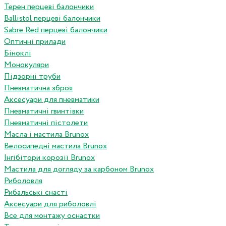
Терен перцеві балончики
Ballistol перцеві балончики
Sabre Red перцеві балончики
Оптичні прилади
Біноклі
Монокуляри
Підзорні труби
Пневматична зброя
Аксесуари для пневматики
Пневматичні гвинтівки
Пневматичні пістолети
Масла і мастила Brunox
Велосипедні мастила Brunox
Інгібітори корозії Brunox
Мастила для догляду за карбоном Brunox
Риболовля
Рибальські снасті
Аксесуари для риболовлі
Все для монтажу оснастки