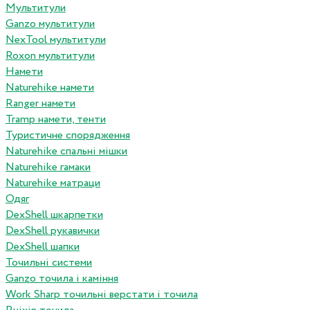
Мультитули
Ganzo мультитули
NexTool мультитули
Roxon мультитули
Намети
Naturehike намети
Ranger намети
Tramp намети, тенти
Туристичне спорядження
Naturehike спальні мішки
Naturehike гамаки
Naturehike матраци
Одяг
DexShell шкарпетки
DexShell рукавички
DexShell шапки
Точильні системи
Ganzo точила і каміння
Work Sharp точильні верстати і точила