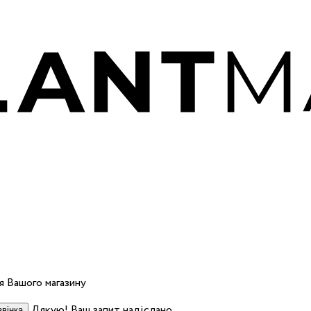
 Вашого магазину
Дякую! Ваш запит надіслано.
вінка