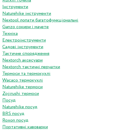
Ruixin точила
Інструменти
Naturehike інструменти
Nextool лопати багатофункціональні
Ganzo сокири і мачете
Техніка
Електроінструменти
Садові інструменти
Тактичне спорядження
Nextorch аксесуари
Nextorch тактичні перчатки
Термоси та термокухлі
Wacaco термокухлі
Naturehike термоси
Zojirushi термоси
Посуд
Naturehike посуд
BRS посуд
Roxon посуд
Портативні кавоварки