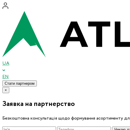
UA
EN
Стати партнером
×
Заявка на партнерство
Безкоштовна консультація щодо формування асортименту для
Чекаю дз