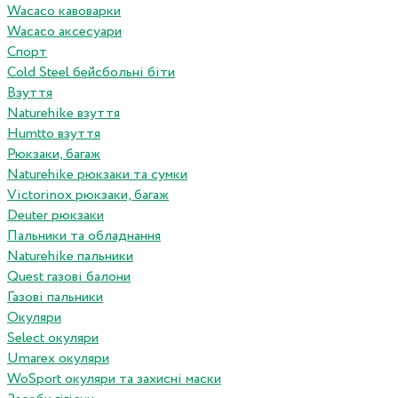
Wacaco кавоварки
Wacaco аксесуари
Спорт
Cold Steel бейсбольні біти
Взуття
Naturehike взуття
Humtto взуття
Рюкзаки, багаж
Naturehike рюкзаки та сумки
Victorinox рюкзаки, багаж
Deuter рюкзаки
Пальники та обладнання
Naturehike пальники
Quest газові балони
Газові пальники
Окуляри
Select окуляри
Umarex окуляри
WoSport окуляри та захисні маски