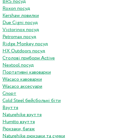
BRS посуд
Roxon посуд
Kershaw ловилки
Due Cigni посуд
Victorinox посуд
Petromax посуд
Ridge Monkey посуд
HX Outdoors посуд
Столові прибори Active
Nextool посуд
Портативні кавоварки
Wacaco кавоварки
Wacaco аксесуари
Спорт
Cold Steel бейсбольні біти
Взуття
Naturehike взуття
Humtto взуття
Рюкзаки, багаж
Naturehike рюкзаки та сумки