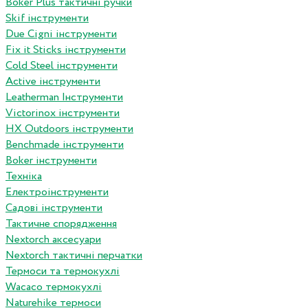
Boker Plus тактичні ручки
Skif інструменти
Due Cigni інструменти
Fix it Sticks інструменти
Сold Steel інструменти
Active інструменти
Leatherman Інструменти
Victorinox інструменти
HX Outdoors інструменти
Benchmade інструменти
Boker інструменти
Техніка
Електроінструменти
Садові інструменти
Тактичне спорядження
Nextorch аксесуари
Nextorch тактичні перчатки
Термоси та термокухлі
Wacaco термокухлі
Naturehike термоси