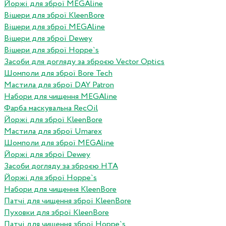
Йоржі для зброї MEGAline
Вішери для зброї KleenBore
Вішери для зброї MEGAline
Вішери для зброї Dewey
Вішери для зброї Hoppe`s
Засоби для догляду за зброєю Vector Optics
Шомполи для зброї Bore Tech
Мастила для зброї DAY Patron
Набори для чищення MEGAline
Фарба маскувальна RecOil
Йоржі для зброї KleenBore
Мастила для зброї Umarex
Шомполи для зброї MEGAline
Йоржі для зброї Dewey
Засоби догляду за зброєю HTA
Йоржі для зброї Hoppe`s
Набори для чищення KleenBore
Патчі для чищення зброї KleenBore
Пуховки для зброї KleenBore
Патчі для чищення зброї Hoppe`s