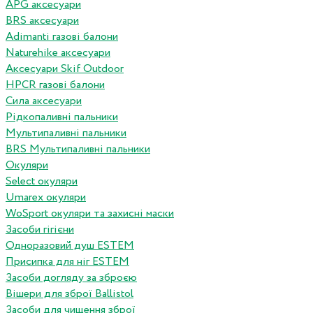
APG аксесуари
BRS аксесуари
Adimanti газові балони
Naturehike аксесуари
Аксесуари Skif Outdoor
HPCR газові балони
Сила аксесуари
Рідкопаливні пальники
Мультипаливні пальники
BRS Мультипаливні пальники
Окуляри
Select окуляри
Umarex окуляри
WoSport окуляри та захисні маски
Засоби гігієни
Одноразовий душ ESTEM
Присипка для ніг ESTEM
Засоби догляду за зброєю
Вішери для зброї Ballistol
Засоби для чищення зброї