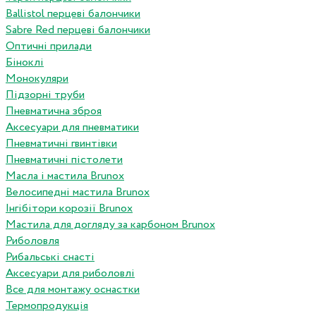
Ballistol перцеві балончики
Sabre Red перцеві балончики
Оптичні прилади
Біноклі
Монокуляри
Підзорні труби
Пневматична зброя
Аксесуари для пневматики
Пневматичні гвинтівки
Пневматичні пістолети
Масла і мастила Brunox
Велосипедні мастила Brunox
Інгібітори корозії Brunox
Мастила для догляду за карбоном Brunox
Риболовля
Рибальські снасті
Аксесуари для риболовлі
Все для монтажу оснастки
Термопродукція