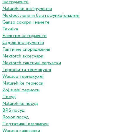
Інструменти
Naturehike інструменти
Nextool лопати багатофункціональні
Ganzo сокири і мачете
Техніка
Електроінструменти
Садові інструменти
Тактичне спорядження
Nextorch аксесуари
Nextorch тактичні перчатки
Термоси та термокухлі
Wacaco термокухлі
Naturehike термоси
Zojirushi термоси
Посуд
Naturehike посуд
BRS посуд
Roxon посуд
Портативні кавоварки
Wacaco кавоварки