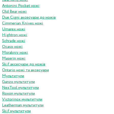
Antonini Pocket ножі
Old Bear ножі
Due Cigni аксесуари до ножів
Cimmerian Knives ножі
Umarex ножі
Hightron ножі
Schrade ножі
Ocaso ножі
Morakniv ножі
Maserin ножі
Skif аксесуари до ножів
Ontario ножі та аксесуари
Мультитули
Ganzo мультитули
NexTool мультитули
Roxon мультитули
Victorinox мультитули
Leatherman мультитули
Skif мультитули