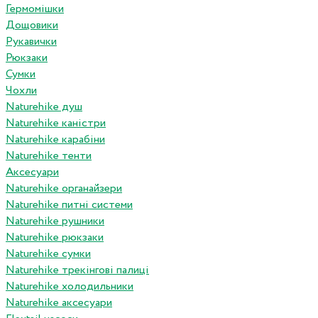
Гермомішки
Дощовики
Рукавички
Рюкзаки
Сумки
Чохли
Naturehike душ
Naturehike каністри
Naturehike карабіни
Naturehike тенти
Аксесуари
Naturehike органайзери
Naturehike питні системи
Naturehike рушники
Naturehike рюкзаки
Naturehike сумки
Naturehike трекінгові палиці
Naturehike холодильники
Naturehike аксесуари