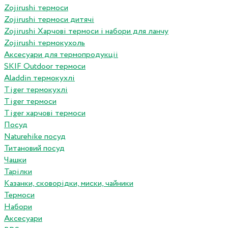
Zojirushi термоси
Zojirushi термоси дитячі
Zojirushi Харчові термоси і набори для ланчу
Zojirushi термокухоль
Аксесуари для термопродукціі
SKIF Outdoor термоси
Aladdin термокухлі
Tiger термокухлі
Tiger термоси
Tiger харчові термоси
Посуд
Naturehike посуд
Титановий посуд
Чашки
Тарілки
Казанки, сковорідки, миски, чайники
Термоси
Набори
Аксесуари