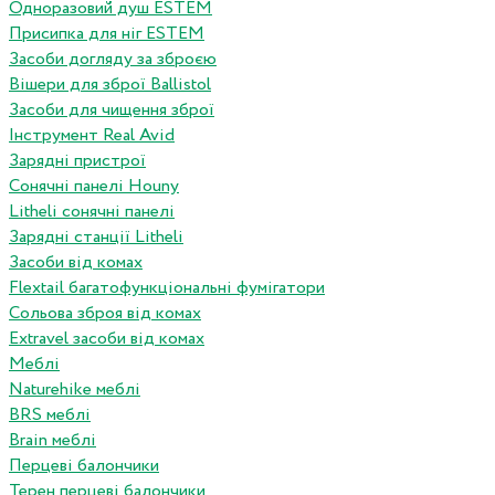
Одноразовий душ ESTEM
Присипка для ніг ESTEM
Засоби догляду за зброєю
Вішери для зброї Ballistol
Засоби для чищення зброї
Інструмент Real Avid
Зарядні пристрої
Сонячні панелі Houny
Litheli сонячні панелі
Зарядні станції Litheli
Засоби від комах
Flextail багатофункціональні фумігатори
Сольова зброя від комах
Extravel засоби від комах
Меблі
Naturehike меблі
BRS меблі
Brain меблі
Перцеві балончики
Терен перцеві балончики