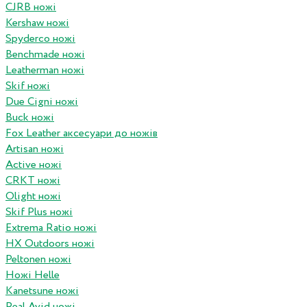
CJRB ножі
Kershaw ножі
Spyderco ножі
Benchmade ножі
Leatherman ножі
Skif ножі
Due Cigni ножі
Buck ножі
Fox Leather аксесуари до ножів
Artisan ножі
Active ножі
CRKT ножі
Olight ножі
Skif Plus ножі
Extrema Ratio ножі
HX Outdoors ножі
Peltonen ножі
Ножі Helle
Kanetsune ножі
Real Avid ножі