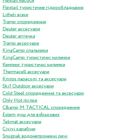
Flextail насоси
Flextail туристичне гідрообладнання
Litheli візки
Tramp спорядження
Deuter аксесуари
Deuter аптечка
Tramp аксесуари
KingCamp спальники
KingCamp туристичні килимки
Кемпинг туристичні килимки
Thermacell аксесуари
Knirps парасолі та аксесуари
Skif Outdoor аксесуари
Cold Steel спорядження та аксесуари
Only Hot грілки
C&amp;M TACTICAL спорядження
Estem душ для військових
Tekmat аксесуари
Сivivi карабіни
Snugpak водонепроникні речі