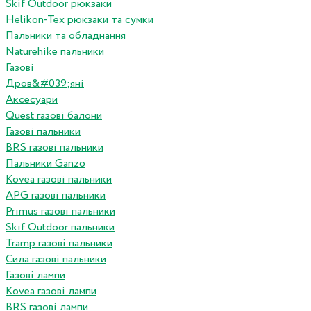
Skif Outdoor рюкзаки
Helikon-Tex рюкзаки та сумки
Пальники та обладнання
Naturehike пальники
Газові
Дров&#039;яні
Аксесуари
Quest газові балони
Газові пальники
BRS газові пальники
Пальники Ganzo
Kovea газові пальники
APG газові пальники
Primus газові пальники
Skif Outdoor пальники
Tramp газові пальники
Сила газові пальники
Газові лампи
Kovea газові лампи
BRS газові лампи