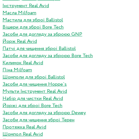
Інструмент Real Avid
Масла Milfoam
Мастила для зброї Ballistol
Вішери для зброї Bore Tech
Засоби для догляду за зброєю GNP
Йорж Real Avid
Патчі для чищення зброї Ballistol
Засоби для догляду за зброєю Bore Tech
Килимок Real Avid
Піна Milfoam
Шомполи для зброї Ballistol
Засоби для чищення Hoppe`s
Мульти Інструмент Real Avid
Набір для чистки Real Avid
Йоржі для зброї Bore Tech
Засоби для догляду за зброєю Dewey
Засоби для чищення зброї Терен
Протяжка Real Avid
Шомпол Real Avid