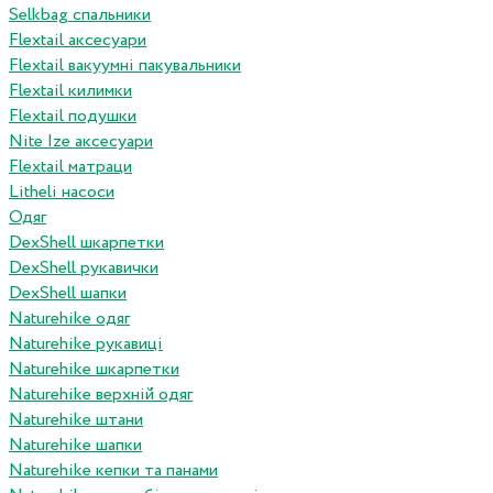
Selkbag спальники
Flextail аксесуари
Flextail вакуумні пакувальники
Flextail килимки
Flextail подушки
Nite Ize аксесуари
Flextail матраци
Litheli насоси
Одяг
DexShell шкарпетки
DexShell рукавички
DexShell шапки
Naturehike одяг
Naturehike рукавиці
Naturehike шкарпетки
Naturehike верхній одяг
Naturehike штани
Naturehike шапки
Naturehike кепки та панами