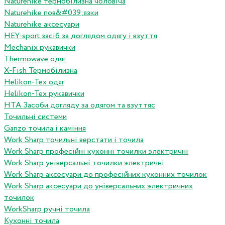
Naturehike термобілизна чоловіча
Naturehike пов&#039;язки
Naturehike аксесуари
HEY-sport засіб за доглядом одягу і взуття
Mechanix рукавички
Thermowave одяг
X-Fish Термобілизна
Helikon-Tex одяг
Helikon-Tex рукавички
HTA Засоби догляду за одягом та взуттяс
Точильні системи
Ganzo точила і каміння
Work Sharp точильні верстати і точила
Work Sharp професiйнi кухоннi точилки электричнi
Work Sharp унiверсальнi точилки электричнi
Work Sharp аксесуари до професiйних кухонних точилок
Work Sharp аксесуари до унiверсальних электричних
точилок
WorkSharp ручні точила
Кухонні точила