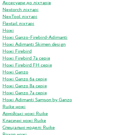
Аксесуари до ліхтарів
Nextorch ліхтарі
NexTool ліхтарі
Flextail ліхтарі
Ножі
Ножі Ganzo-Firebird-Adimanti
Ножі Adimanti Skimen design
Ножі Firebird
Ножі Firebird 7а серія
Ножі Firebird FH серія
Ножі Ganzo
Ножі Ganzo 6а серія
Ножі Ganzo 8а серія
Ножі Ganzo 7а серія
Ножі Adimanti Samson by Ganzo
Ruike ножі
Армійські ножі Ruike
Класичні ножі Ruike
Спеціальні моделі Ruike
Roxon ножi