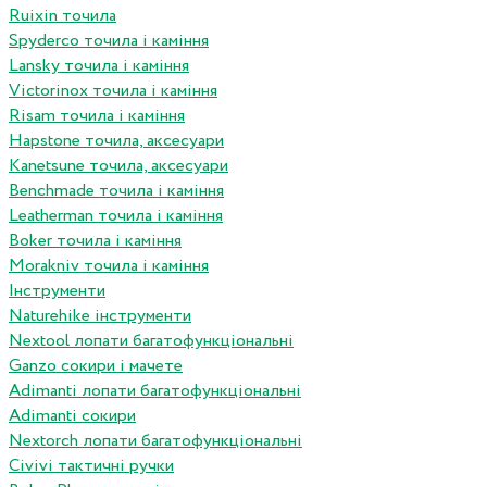
Ruixin точила
Spyderco точила і каміння
Lansky точила і каміння
Victorinox точила і каміння
Risam точила і каміння
Hapstone точила, аксесуари
Kanetsune точила, аксесуари
Benchmade точила і каміння
Leatherman точила і каміння
Boker точила і каміння
Morakniv точила і каміння
Інструменти
Naturehike інструменти
Nextool лопати багатофункціональні
Ganzo сокири і мачете
Adimanti лопати багатофункціональні
Adimanti сокири
Nextorch лопати багатофункціональні
Сivivi тактичні ручки