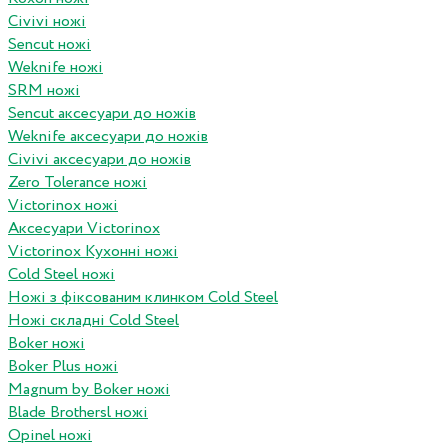
Civivi ножі
Sencut ножі
Weknife ножі
SRM ножі
Sencut аксесуари до ножів
Weknife аксесуари до ножів
Civivi аксесуари до ножів
Zero Tolerance ножі
Victorinox ножі
Аксесуари Victorinox
Victorinox Кухонні ножі
Cold Steel ножі
Ножі з фіксованим клинком Cold Steel
Ножі складні Cold Steel
Boker ножі
Boker Plus ножі
Magnum by Boker ножі
Blade Brothersl ножі
Opinel ножі