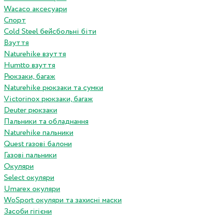
Wacaco аксесуари
Спорт
Cold Steel бейсбольні біти
Взуття
Naturehike взуття
Humtto взуття
Рюкзаки, багаж
Naturehike рюкзаки та сумки
Victorinox рюкзаки, багаж
Deuter рюкзаки
Пальники та обладнання
Naturehike пальники
Quest газові балони
Газові пальники
Окуляри
Select окуляри
Umarex окуляри
WoSport окуляри та захисні маски
Засоби гігієни