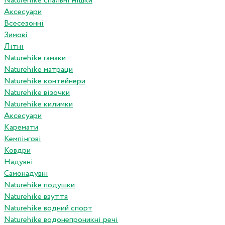
Naturehike спальні мішки
Аксесуари
Всесезонні
Зимові
Літні
Naturehike гамаки
Naturehike матраци
Naturehike контейнери
Naturehike візочки
Naturehike килимки
Аксесуари
Каремати
Кемпінгові
Ковдри
Надувні
Самонадувні
Naturehike подушки
Naturehike взуття
Naturehike водний спорт
Naturehike водонепроникні речі