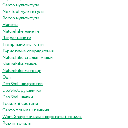
Ganzo мультитули
NexTool мультитули
Roxon мультитули
Намети
Naturehike намети
Ranger намети
Tramp намети, тенти
Туристичне спорядження
Naturehike спальні мішки
Naturehike гамаки
Naturehike матраци
Одяг
DexShell шкарпетки
DexShell рукавички
DexShell шапки
Точильні системи
Ganzo точила і каміння
Work Sharp точильні верстати і точила
Ruixin точила