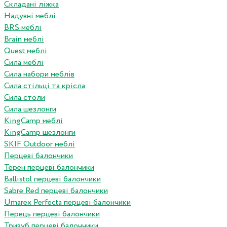
Складані ліжка
Надувні меблі
BRS меблі
Brain меблі
Quest меблі
Сила меблі
Сила набори меблів
Сила стільці та крісла
Сила столи
Сила шезлонги
KingCamp меблі
KingCamp шезлонги
SKIF Outdoor меблі
Перцеві балончики
Терен перцеві балончики
Ballistol перцеві балончики
Sabre Red перцеві балончики
Umarex Perfecta перцеві балончики
Перець перцеві балончики
Тризуб перцеві балончики