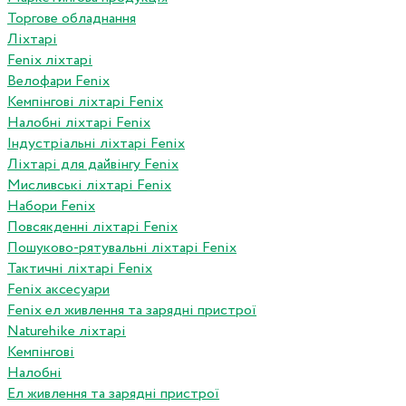
Торгове обладнання
Ліхтарі
Fenix ліхтарі
Велофари Fenix
Кемпінгові ліхтарі Fenix
Налобні ліхтарі Fenix
Індустріальні ліхтарі Fenix
Ліхтарі для дайвінгу Fenix
Мисливські ліхтарі Fenix
Набори Fenix
Повсякденні ліхтарі Fenix
Пошуково-рятувальні ліхтарі Fenix
Тактичні ліхтарі Fenix
Fenix аксесуари
Fenix ел живлення та зарядні пристрої
Naturehike ліхтарі
Кемпінгові
Налобні
Ел живлення та зарядні пристрої