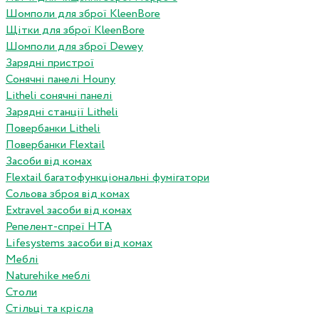
Шомполи для зброї KleenBore
Щітки для зброї KleenBore
Шомполи для зброї Dewey
Зарядні пристрої
Сонячні панелі Houny
Litheli сонячні панелі
Зарядні станції Litheli
Повербанки Litheli
Повербанки Flextail
Засоби від комах
Flextail багатофункціональні фумігатори
Сольова зброя від комах
Extravel засоби від комах
Репелент-спреї HTA
Lifesystems засоби від комах
Меблі
Naturehike меблі
Столи
Стільці та крісла