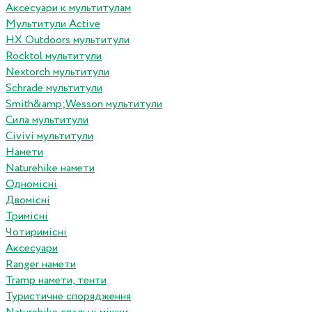
Аксесуари к мультитулам
Мультитули Active
HX Outdoors мультитули
Rocktol мультитули
Nextorch мультитули
Schrade мультитули
Smith&amp;Wesson мультитули
Сила мультитули
Civivi мультитули
Намети
Naturehike намети
Одномісні
Двомісні
Тримісні
Чотиримісні
Аксесуари
Ranger намети
Tramp намети, тенти
Туристичне спорядження