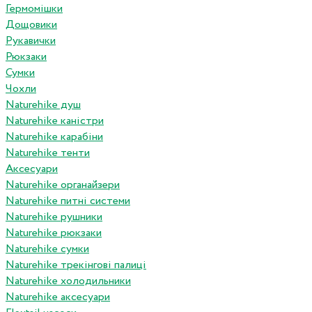
Гермомішки
Дощовики
Рукавички
Рюкзаки
Сумки
Чохли
Naturehike душ
Naturehike каністри
Naturehike карабіни
Naturehike тенти
Аксесуари
Naturehike органайзери
Naturehike питні системи
Naturehike рушники
Naturehike рюкзаки
Naturehike сумки
Naturehike трекінгові палиці
Naturehike холодильники
Naturehike аксесуари