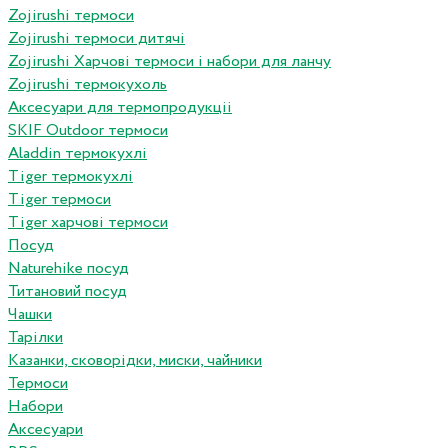
Zojirushi термоси
Zojirushi термоси дитячі
Zojirushi Харчові термоси і набори для ланчу
Zojirushi термокухоль
Аксесуари для термопродукціі
SKIF Outdoor термоси
Aladdin термокухлі
Tiger термокухлі
Tiger термоси
Tiger харчові термоси
Посуд
Naturehike посуд
Титановий посуд
Чашки
Тарілки
Казанки, сковорідки, миски, чайники
Термоси
Набори
Аксесуари