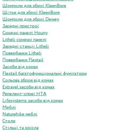
Шомполи для зброї KleenBore
Щітки для зброї KleenBore
Шомполи для зброї Dewey
Зарядні пристрої
Сонячні панелі Houny
Litheli сонячні панелі
Зарядні станції Litheli
Повербанки Litheli
Повербанки Flextail
Засоби від комах
Flextail багатофункціональні фумігатори
Сольова зброя від комах
Extravel засоби від комах
Репелент-спреї HTA
Lifesystems засоби від комах
Меблі
Naturehike меблі
Столи
Стільці та крісла