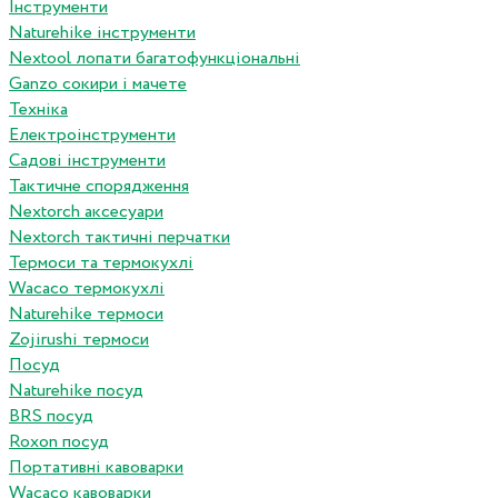
Інструменти
Naturehike інструменти
Nextool лопати багатофункціональні
Ganzo сокири і мачете
Техніка
Електроінструменти
Садові інструменти
Тактичне спорядження
Nextorch аксесуари
Nextorch тактичні перчатки
Термоси та термокухлі
Wacaco термокухлі
Naturehike термоси
Zojirushi термоси
Посуд
Naturehike посуд
BRS посуд
Roxon посуд
Портативні кавоварки
Wacaco кавоварки