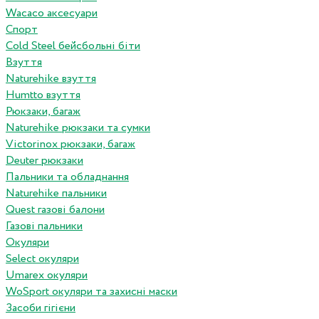
Wacaco аксесуари
Спорт
Cold Steel бейсбольні біти
Взуття
Naturehike взуття
Humtto взуття
Рюкзаки, багаж
Naturehike рюкзаки та сумки
Victorinox рюкзаки, багаж
Deuter рюкзаки
Пальники та обладнання
Naturehike пальники
Quest газові балони
Газові пальники
Окуляри
Select окуляри
Umarex окуляри
WoSport окуляри та захисні маски
Засоби гігієни