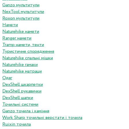
Ganzo мультитули
NexTool мультитули
Roxon мультитули
Намети
Naturehike намети
Ranger намети
Tramp намети, тенти
Туристичне спорядження
Naturehike спальні мішки
Naturehike гамаки
Naturehike матраци
Одяг
DexShell шкарпетки
DexShell рукавички
DexShell шапки
Точильні системи
Ganzo точила і каміння
Work Sharp точильні верстати і точила
Ruixin точила