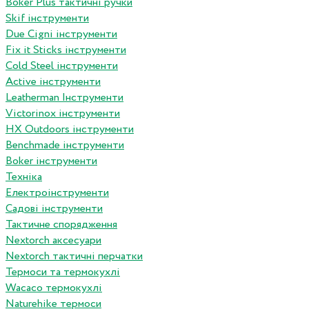
Boker Plus тактичні ручки
Skif інструменти
Due Cigni інструменти
Fix it Sticks інструменти
Сold Steel інструменти
Active інструменти
Leatherman Інструменти
Victorinox інструменти
HX Outdoors інструменти
Benchmade інструменти
Boker інструменти
Техніка
Електроінструменти
Садові інструменти
Тактичне спорядження
Nextorch аксесуари
Nextorch тактичні перчатки
Термоси та термокухлі
Wacaco термокухлі
Naturehike термоси