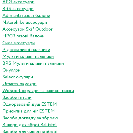
APG аксесуари
BRS аксесуари
Adimanti газові балони
Naturehike аксесуари
Аксесуари Skif Outdoor
HPCR газові балони
Сила аксесуари
Рідкопаливні пальники
Мультипаливні пальники
BRS Мультипаливні пальники
Окуляри
Select окуляри
Umarex окуляри
WoSport окуляри та захисні маски
Засоби гігієни
Одноразовий душ ESTEM
Присипка для ніг ESTEM
Засоби догляду за зброєю
Вішери для зброї Ballistol
Засоби для чищення зброї