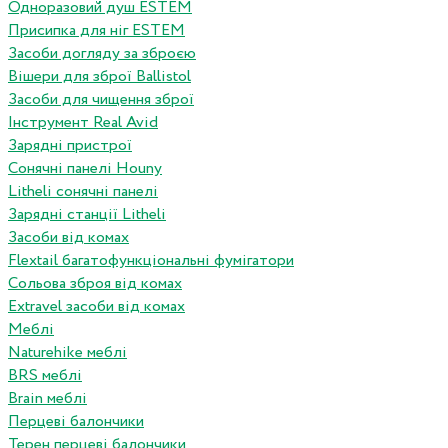
Одноразовий душ ESTEM
Присипка для ніг ESTEM
Засоби догляду за зброєю
Вішери для зброї Ballistol
Засоби для чищення зброї
Інструмент Real Avid
Зарядні пристрої
Сонячні панелі Houny
Litheli сонячні панелі
Зарядні станції Litheli
Засоби від комах
Flextail багатофункціональні фумігатори
Сольова зброя від комах
Extravel засоби від комах
Меблі
Naturehike меблі
BRS меблі
Brain меблі
Перцеві балончики
Терен перцеві балончики