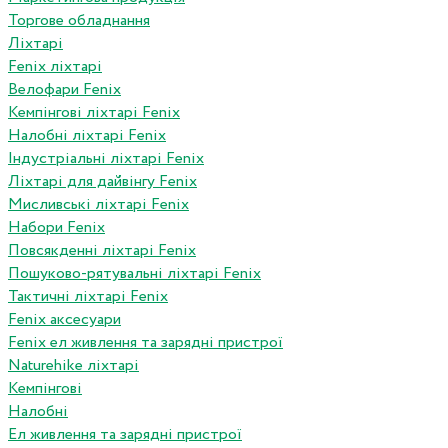
Торгове обладнання
Ліхтарі
Fenix ліхтарі
Велофари Fenix
Кемпінгові ліхтарі Fenix
Налобні ліхтарі Fenix
Індустріальні ліхтарі Fenix
Ліхтарі для дайвінгу Fenix
Мисливські ліхтарі Fenix
Набори Fenix
Повсякденні ліхтарі Fenix
Пошуково-рятувальні ліхтарі Fenix
Тактичні ліхтарі Fenix
Fenix аксесуари
Fenix ел живлення та зарядні пристрої
Naturehike ліхтарі
Кемпінгові
Налобні
Ел живлення та зарядні пристрої