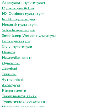
Аксесуари к мультитулам
Мультитули Active
HX Outdoors мультитули
Rocktol мультитули
Nextorch мультитули
Schrade мультитули
Smith&amp;Wesson мультитули
Сила мультитули
Civivi мультитули
Намети
Naturehike намети
Одномісні
Двомісні
Тримісні
Чотиримісні
Аксесуари
Ranger намети
Tramp намети, тенти
Туристичне спорядження