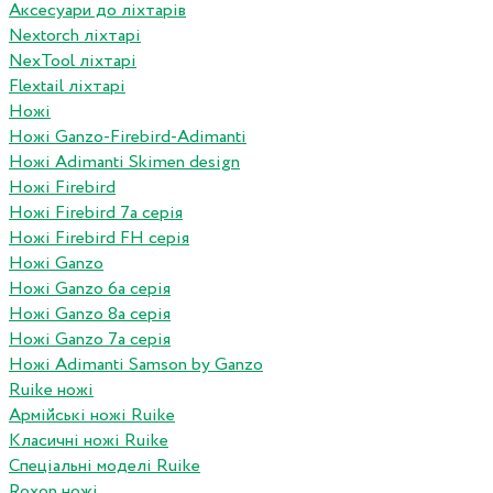
Аксесуари до ліхтарів
Nextorch ліхтарі
NexTool ліхтарі
Flextail ліхтарі
Ножі
Ножі Ganzo-Firebird-Adimanti
Ножі Adimanti Skimen design
Ножі Firebird
Ножі Firebird 7а серія
Ножі Firebird FH серія
Ножі Ganzo
Ножі Ganzo 6а серія
Ножі Ganzo 8а серія
Ножі Ganzo 7а серія
Ножі Adimanti Samson by Ganzo
Ruike ножі
Армійські ножі Ruike
Класичні ножі Ruike
Спеціальні моделі Ruike
Roxon ножi