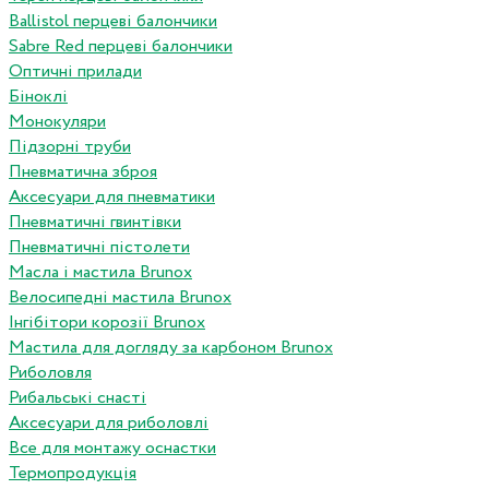
Ballistol перцеві балончики
Sabre Red перцеві балончики
Оптичні прилади
Біноклі
Монокуляри
Підзорні труби
Пневматична зброя
Аксесуари для пневматики
Пневматичні гвинтівки
Пневматичні пістолети
Масла і мастила Brunox
Велосипедні мастила Brunox
Інгібітори корозії Brunox
Мастила для догляду за карбоном Brunox
Риболовля
Рибальські снасті
Аксесуари для риболовлі
Все для монтажу оснастки
Термопродукція