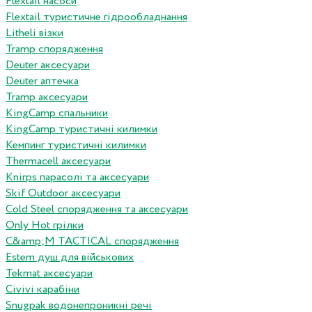
Flextail насоси
Flextail туристичне гідрообладнання
Litheli візки
Tramp спорядження
Deuter аксесуари
Deuter аптечка
Tramp аксесуари
KingCamp спальники
KingCamp туристичні килимки
Кемпинг туристичні килимки
Thermacell аксесуари
Knirps парасолі та аксесуари
Skif Outdoor аксесуари
Cold Steel спорядження та аксесуари
Only Hot грілки
C&amp;M TACTICAL спорядження
Estem душ для військових
Tekmat аксесуари
Сivivi карабіни
Snugpak водонепроникні речі