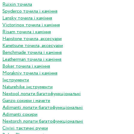
Ruixin точила
Spyderco точила і каміння
Lansky точила і каміння
Victorinox точила і каміння
Risam точила і каміння
Hapstone точила, аксесуари
Kanetsune точила, аксесуари
Benchmade точила і каміння
Leatherman точила і каміння
Boker точила і каміння
Morakniv точила і каміння
Інструменти
Naturehike інструменти
Nextool лопати багатофункціональні
Ganzo сокири і мачете
Adimanti лопати багатофункціональні
Adimanti сокири
Nextorch лопати багатофункціональні
Сivivi тактичні ручки