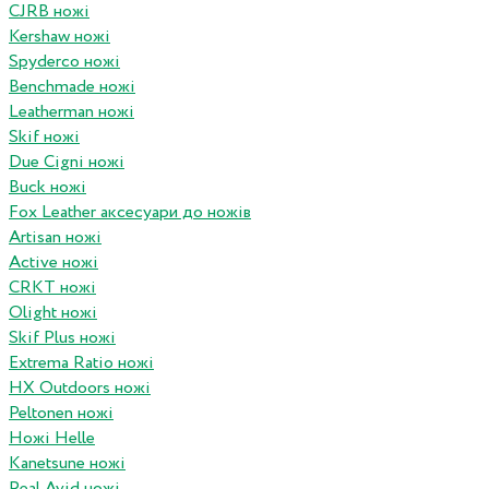
CJRB ножі
Kershaw ножі
Spyderco ножі
Benchmade ножі
Leatherman ножі
Skif ножі
Due Cigni ножі
Buck ножі
Fox Leather аксесуари до ножів
Artisan ножі
Active ножі
CRKT ножі
Olight ножі
Skif Plus ножі
Extrema Ratio ножі
HX Outdoors ножі
Peltonen ножі
Ножі Helle
Kanetsune ножі
Real Avid ножі