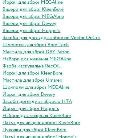
Йоржі для зброї MEGAline
Вішери для зброї KleenBore
Вішери для зброї MEGAline
Вішери для зброї Dewey
Вішери для зброї Hoppe`s
Засоби для догляду за зброєю Vector Optics
Шомполи для зброї Bore Tech
Мастила для зброї DAY Patron
Набори для чищення MEGAline
Фарба маскувальна RecOil
Йоржі для зброї KleenBore
Мастила для зброї Umarex
Шомполи для зброї MEGAline
Йоржі для зброї Dewey
Засоби догляду за зброєю HTA
Йоржі для зброї Hoppe`s
Набори для чищення KleenBore
Патчі для чищення зброї KleenBore
Пуховки для зброї KleenBore
Патчі для чищення зброї Hoppe`s