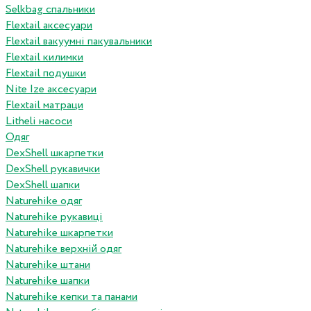
Selkbag спальники
Flextail аксесуари
Flextail вакуумні пакувальники
Flextail килимки
Flextail подушки
Nite Ize аксесуари
Flextail матраци
Litheli насоси
Одяг
DexShell шкарпетки
DexShell рукавички
DexShell шапки
Naturehike одяг
Naturehike рукавиці
Naturehike шкарпетки
Naturehike верхній одяг
Naturehike штани
Naturehike шапки
Naturehike кепки та панами