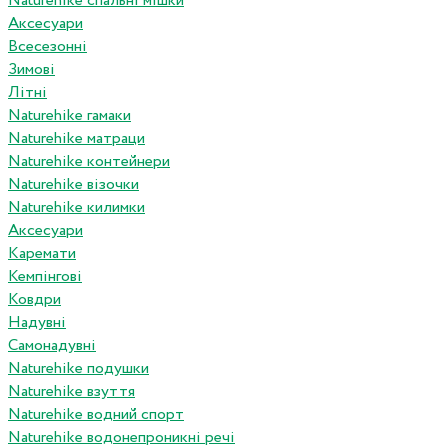
Naturehike спальні мішки
Аксесуари
Всесезонні
Зимові
Літні
Naturehike гамаки
Naturehike матраци
Naturehike контейнери
Naturehike візочки
Naturehike килимки
Аксесуари
Каремати
Кемпінгові
Ковдри
Надувні
Самонадувні
Naturehike подушки
Naturehike взуття
Naturehike водний спорт
Naturehike водонепроникні речі