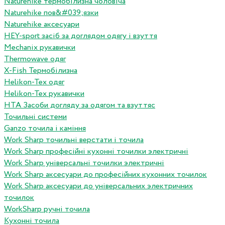
Naturehike термобілизна чоловіча
Naturehike пов&#039;язки
Naturehike аксесуари
HEY-sport засіб за доглядом одягу і взуття
Mechanix рукавички
Thermowave одяг
X-Fish Термобілизна
Helikon-Tex одяг
Helikon-Tex рукавички
HTA Засоби догляду за одягом та взуттяс
Точильні системи
Ganzo точила і каміння
Work Sharp точильні верстати і точила
Work Sharp професiйнi кухоннi точилки электричнi
Work Sharp унiверсальнi точилки электричнi
Work Sharp аксесуари до професiйних кухонних точилок
Work Sharp аксесуари до унiверсальних электричних
точилок
WorkSharp ручні точила
Кухонні точила