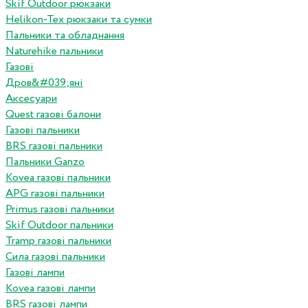
Skif Outdoor рюкзаки
Helikon-Tex рюкзаки та сумки
Пальники та обладнання
Naturehike пальники
Газові
Дров&#039;яні
Аксесуари
Quest газові балони
Газові пальники
BRS газові пальники
Пальники Ganzo
Kovea газові пальники
APG газові пальники
Primus газові пальники
Skif Outdoor пальники
Tramp газові пальники
Сила газові пальники
Газові лампи
Kovea газові лампи
BRS газові лампи