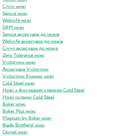
Civivi ножі
Sencut ножі
Weknife ножі
SRM ножі
Sencut аксесуари до ножів
Weknife аксесуари до ножів
Civivi аксесуари до ножів
Zero Tolerance ножі
Victorinox ножі
Аксесуари Victorinox
Victorinox Кухонні ножі
Cold Steel ножі
Ножі з фіксованим клинком Cold Steel
Ножі складні Cold Steel
Boker ножі
Boker Plus ножі
Magnum by Boker ножі
Blade Brothersl ножі
Opinel ножі