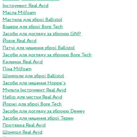
Інструмент Real Avid
Масла Milfoam
Мастила для зброї Ballistol
Вішери для зброї Bore Tech
Засоби для догляду за зброєю GNP
Йорж Real Avid
Патчі для чищення зброї Ballistol
Засоби для догляду за зброєю Bore Tech
Килимок Real Avid
Піна Milfoam
Шомполи для зброї Ballistol
Засоби для чищення Hoppe`s
Мульти Інструмент Real Avid
Набір для чистки Real Avid
Йоржі для зброї Bore Tech
Засоби для догляду за зброєю Dewey
Засоби для чищення зброї Терен
Протяжка Real Avid
Шомпол Real Avid