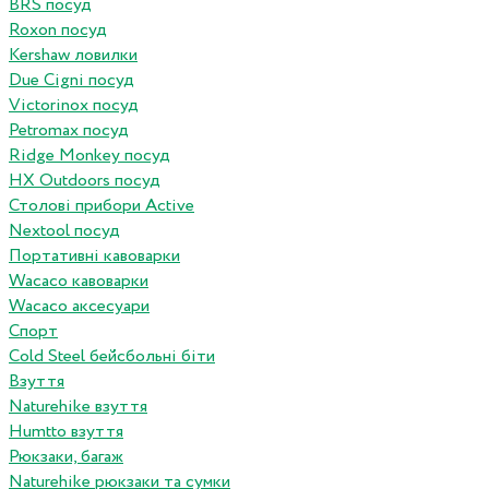
BRS посуд
Roxon посуд
Kershaw ловилки
Due Cigni посуд
Victorinox посуд
Petromax посуд
Ridge Monkey посуд
HX Outdoors посуд
Столові прибори Active
Nextool посуд
Портативні кавоварки
Wacaco кавоварки
Wacaco аксесуари
Спорт
Cold Steel бейсбольні біти
Взуття
Naturehike взуття
Humtto взуття
Рюкзаки, багаж
Naturehike рюкзаки та сумки