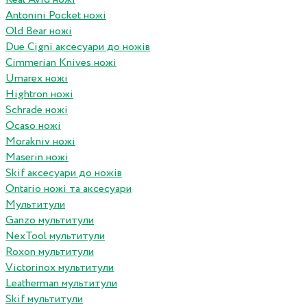
Antonini Pocket ножі
Old Bear ножі
Due Cigni аксесуари до ножів
Cimmerian Knives ножі
Umarex ножі
Hightron ножі
Schrade ножі
Ocaso ножі
Morakniv ножі
Maserin ножі
Skif аксесуари до ножів
Ontario ножі та аксесуари
Мультитули
Ganzo мультитули
NexTool мультитули
Roxon мультитули
Victorinox мультитули
Leatherman мультитули
Skif мультитули