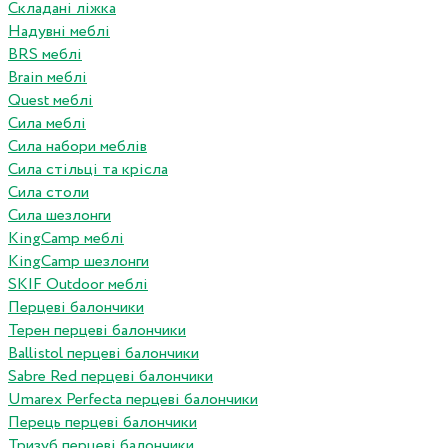
Складані ліжка
Надувні меблі
BRS меблі
Brain меблі
Quest меблі
Сила меблі
Сила набори меблів
Сила стільці та крісла
Сила столи
Сила шезлонги
KingCamp меблі
KingCamp шезлонги
SKIF Outdoor меблі
Перцеві балончики
Терен перцеві балончики
Ballistol перцеві балончики
Sabre Red перцеві балончики
Umarex Perfecta перцеві балончики
Перець перцеві балончики
Тризуб перцеві балончики