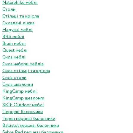
Naturehike меблі
Столи
Стільці та крісла
Складані ліжка
Надувні меблі
BRS меблі
Brain меблі
Quest меблі
Сила меблі
Сила набори меблів
Сила стільці та крісла
Сила столи
Сила шезлонги
KingCamp меблі
KingCamp шезлонги
SKIF Outdoor меблі
Перцеві балончики
Терен перцеві балончики
Ballistol перцеві балончики
Sabre Red перцеві балончики