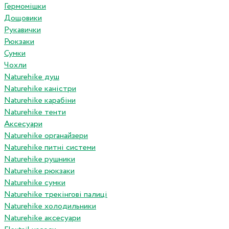
Гермомішки
Дощовики
Рукавички
Рюкзаки
Сумки
Чохли
Naturehike душ
Naturehike каністри
Naturehike карабіни
Naturehike тенти
Аксесуари
Naturehike органайзери
Naturehike питні системи
Naturehike рушники
Naturehike рюкзаки
Naturehike сумки
Naturehike трекінгові палиці
Naturehike холодильники
Naturehike аксесуари