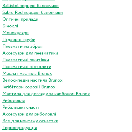
Ballistol перцеві балончики
Sabre Red перцеві балончики
Оптичні прилади
Біноклі
Монокуляри
Підзорні труби
Пневматична зброя
Аксесуари для пневматики
Пневматичні гвинтівки
Пневматичні пістолети
Масла і мастила Brunox
Велосипедні мастила Brunox
Інгібітори корозії Brunox
Мастила для догляду за карбоном Brunox
Риболовля
Рибальські снасті
Аксесуари для риболовлі
Все для монтажу оснастки
Термопродукція