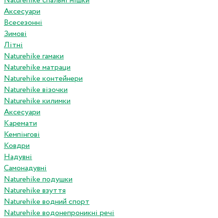
Naturehike спальні мішки
Аксесуари
Всесезонні
Зимові
Літні
Naturehike гамаки
Naturehike матраци
Naturehike контейнери
Naturehike візочки
Naturehike килимки
Аксесуари
Каремати
Кемпінгові
Ковдри
Надувні
Самонадувні
Naturehike подушки
Naturehike взуття
Naturehike водний спорт
Naturehike водонепроникні речі