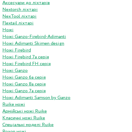
Аксесуари до ліхтарів
Nextorch ліхтарі
NexTool ліхтарі
Flextail ліхтарі
Ножі
Ножі Ganzo-Firebird-Adimanti
Ножі Adimanti Skimen design
Ножі Firebird
Ножі Firebird 7а серія
Ножі Firebird FH серія
Ножі Ganzo
Ножі Ganzo 6а серія
Ножі Ganzo 8а серія
Ножі Ganzo 7а серія
Ножі Adimanti Samson by Ganzo
Ruike ножі
Армійські ножі Ruike
Класичні ножі Ruike
Спеціальні моделі Ruike
Roxon ножi