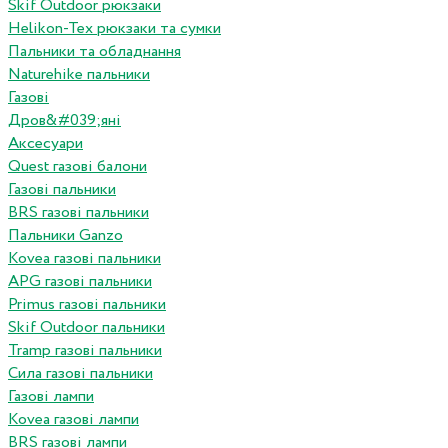
Skif Outdoor рюкзаки
Helikon-Tex рюкзаки та сумки
Пальники та обладнання
Naturehike пальники
Газові
Дров&#039;яні
Аксесуари
Quest газові балони
Газові пальники
BRS газові пальники
Пальники Ganzo
Kovea газові пальники
APG газові пальники
Primus газові пальники
Skif Outdoor пальники
Tramp газові пальники
Сила газові пальники
Газові лампи
Kovea газові лампи
BRS газові лампи