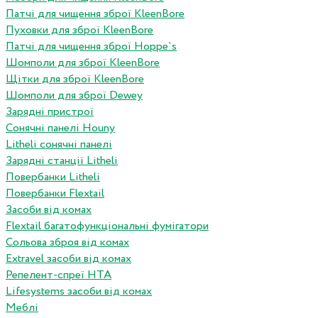
Патчі для чищення зброї KleenBore
Пуховки для зброї KleenBore
Патчі для чищення зброї Hoppe`s
Шомполи для зброї KleenBore
Щітки для зброї KleenBore
Шомполи для зброї Dewey
Зарядні пристрої
Сонячні панелі Houny
Litheli сонячні панелі
Зарядні станції Litheli
Повербанки Litheli
Повербанки Flextail
Засоби від комах
Flextail багатофункціональні фумігатори
Сольова зброя від комах
Extravel засоби від комах
Репелент-спреї HTA
Lifesystems засоби від комах
Меблі