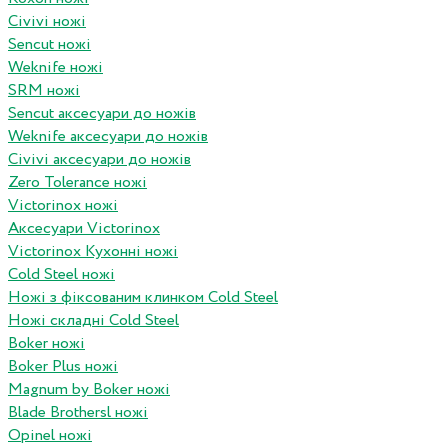
Civivi ножі
Sencut ножі
Weknife ножі
SRM ножі
Sencut аксесуари до ножів
Weknife аксесуари до ножів
Civivi аксесуари до ножів
Zero Tolerance ножі
Victorinox ножі
Аксесуари Victorinox
Victorinox Кухонні ножі
Cold Steel ножі
Ножі з фіксованим клинком Cold Steel
Ножі складні Cold Steel
Boker ножі
Boker Plus ножі
Magnum by Boker ножі
Blade Brothersl ножі
Opinel ножі