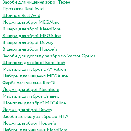
Засоби для чищення зброї Терен
Протяжка Real Avid
Шомпол Real Avid
Йоржі для зброї MEGAline
Вішери для зброї KleenBore
Вішери для зброї MEGAline
Вішери для зброї Dewey
Вішери для зброї Hoppe`s
Засоби для догляду за зброєю Vector Optics
Шомполи для зброї Bore Tech
Мастила для зброї DAY Patron
Набори для чищення MEGAline
Фарба маскувальна RecOil
Йоржі для зброї KleenBore
Мастила для зброї Umarex
Шомполи для зброї MEGAline
Йоржі для зброї Dewey
Засоби догляду за зброєю HTA
Йоржі для зброї Hoppe`s
Набори для чищення KleenBore