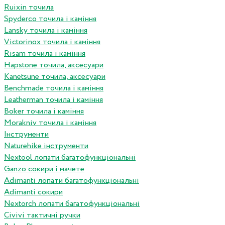
Ruixin точила
Spyderco точила і каміння
Lansky точила і каміння
Victorinox точила і каміння
Risam точила і каміння
Hapstone точила, аксесуари
Kanetsune точила, аксесуари
Benchmade точила і каміння
Leatherman точила і каміння
Boker точила і каміння
Morakniv точила і каміння
Інструменти
Naturehike інструменти
Nextool лопати багатофункціональні
Ganzo сокири і мачете
Adimanti лопати багатофункціональні
Adimanti сокири
Nextorch лопати багатофункціональні
Сivivi тактичні ручки