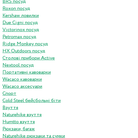
BRS посуд
Roxon посуд
Kershaw ловилки
Due Cigni посуд
Victorinox посуд
Petromax посуд
Ridge Monkey посуд
HX Outdoors посуд
Столові прибори Active
Nextool посуд
Портативні кавоварки
Wacaco кавоварки
Wacaco аксесуари
Спорт
Cold Steel бейсбольні біти
Взуття
Naturehike взуття
Humtto взуття
Рюкзаки, багаж
Naturehike рюкзаки та сумки