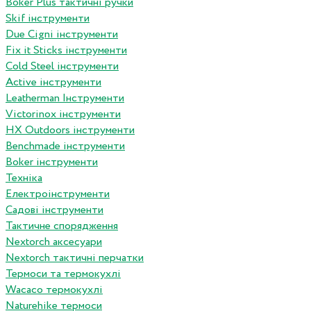
Boker Plus тактичні ручки
Skif інструменти
Due Cigni інструменти
Fix it Sticks інструменти
Сold Steel інструменти
Active інструменти
Leatherman Інструменти
Victorinox інструменти
HX Outdoors інструменти
Benchmade інструменти
Boker інструменти
Техніка
Електроінструменти
Садові інструменти
Тактичне спорядження
Nextorch аксесуари
Nextorch тактичні перчатки
Термоси та термокухлі
Wacaco термокухлі
Naturehike термоси