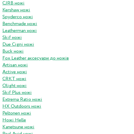
CJRB ножі
Kershaw ножі
Spyderco ножі
Benchmade ножі
Leatherman ножі
Skif ножі
Due Cigni ножі
Buck ножі
Fox Leather аксесуари до ножів
Artisan ножі
Active ножі
CRKT ножі
Olight ножі
Skif Plus ножі
Extrema Ratio ножі
HX Outdoors ножі
Peltonen ножі
Ножі Helle
Kanetsune ножі
Real Avid ножі