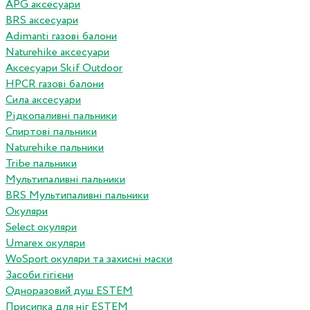
APG аксесуари
BRS аксесуари
Adimanti газові балони
Naturehike аксесуари
Аксесуари Skif Outdoor
HPCR газові балони
Сила аксесуари
Рідкопаливні пальники
Спиртові пальники
Naturehike пальники
Tribe пальники
Мультипаливні пальники
BRS Мультипаливні пальники
Окуляри
Select окуляри
Umarex окуляри
WoSport окуляри та захисні маски
Засоби гігієни
Одноразовий душ ESTEM
Присипка для ніг ESTEM