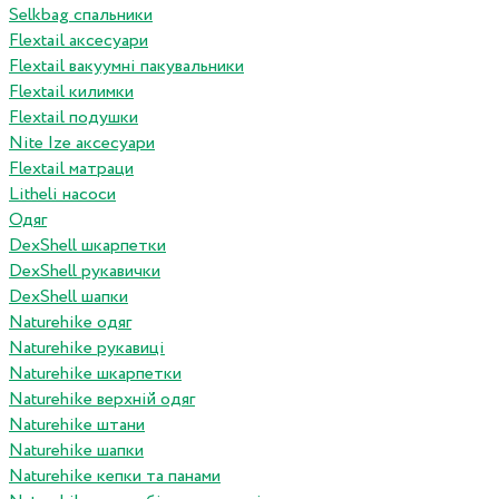
Selkbag спальники
Flextail аксесуари
Flextail вакуумні пакувальники
Flextail килимки
Flextail подушки
Nite Ize аксесуари
Flextail матраци
Litheli насоси
Одяг
DexShell шкарпетки
DexShell рукавички
DexShell шапки
Naturehike одяг
Naturehike рукавиці
Naturehike шкарпетки
Naturehike верхній одяг
Naturehike штани
Naturehike шапки
Naturehike кепки та панами