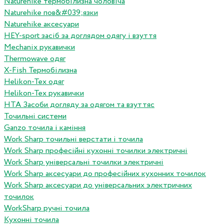
Naturehike термобілизна чоловіча
Naturehike пов&#039;язки
Naturehike аксесуари
HEY-sport засіб за доглядом одягу і взуття
Mechanix рукавички
Thermowave одяг
X-Fish Термобілизна
Helikon-Tex одяг
Helikon-Tex рукавички
HTA Засоби догляду за одягом та взуттяс
Точильні системи
Ganzo точила і каміння
Work Sharp точильні верстати і точила
Work Sharp професiйнi кухоннi точилки электричнi
Work Sharp унiверсальнi точилки электричнi
Work Sharp аксесуари до професiйних кухонних точилок
Work Sharp аксесуари до унiверсальних электричних
точилок
WorkSharp ручні точила
Кухонні точила