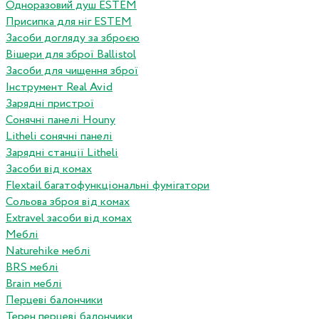
Одноразовий душ ESTEM
Присипка для ніг ESTEM
Засоби догляду за зброєю
Вішери для зброї Ballistol
Засоби для чищення зброї
Інструмент Real Avid
Зарядні пристрої
Сонячні панелі Houny
Litheli сонячні панелі
Зарядні станції Litheli
Засоби від комах
Flextail багатофункціональні фумігатори
Сольова зброя від комах
Extravel засоби від комах
Меблі
Naturehike меблі
BRS меблі
Brain меблі
Перцеві балончики
Терен перцеві балончики