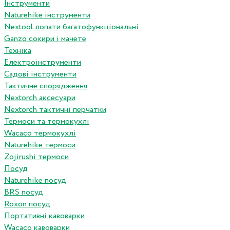
Інструменти
Naturehike інструменти
Nextool лопати багатофункціональні
Ganzo сокири і мачете
Техніка
Електроінструменти
Садові інструменти
Тактичне спорядження
Nextorch аксесуари
Nextorch тактичні перчатки
Термоси та термокухлі
Wacaco термокухлі
Naturehike термоси
Zojirushi термоси
Посуд
Naturehike посуд
BRS посуд
Roxon посуд
Портативні кавоварки
Wacaco кавоварки