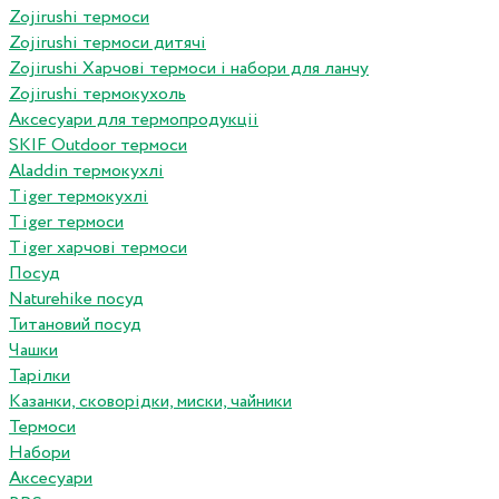
Zojirushi термоси
Zojirushi термоси дитячі
Zojirushi Харчові термоси і набори для ланчу
Zojirushi термокухоль
Аксесуари для термопродукціі
SKIF Outdoor термоси
Aladdin термокухлі
Tiger термокухлі
Tiger термоси
Tiger харчові термоси
Посуд
Naturehike посуд
Титановий посуд
Чашки
Тарілки
Казанки, сковорідки, миски, чайники
Термоси
Набори
Аксесуари