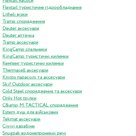
Flextail насоси
Flextail туристичне гідрообладнання
Litheli візки
Tramp спорядження
Deuter аксесуари
Deuter аптечка
Tramp аксесуари
KingCamp спальники
KingCamp туристичні килимки
Кемпинг туристичні килимки
Thermacell аксесуари
Knirps парасолі та аксесуари
Skif Outdoor аксесуари
Cold Steel спорядження та аксесуари
Only Hot грілки
C&amp;M TACTICAL спорядження
Estem душ для військових
Tekmat аксесуари
Сivivi карабіни
Snugpak водонепроникні речі