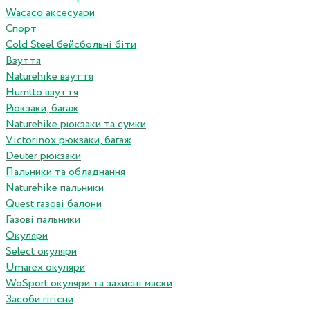
Wacaco аксесуари
Спорт
Cold Steel бейсбольні біти
Взуття
Naturehike взуття
Humtto взуття
Рюкзаки, багаж
Naturehike рюкзаки та сумки
Victorinox рюкзаки, багаж
Deuter рюкзаки
Пальники та обладнання
Naturehike пальники
Quest газові балони
Газові пальники
Окуляри
Select окуляри
Umarex окуляри
WoSport окуляри та захисні маски
Засоби гігієни