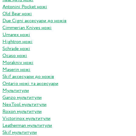
Antonini Pocket ножі
Old Bear ножі
Due Cigni аксесуари до ножів
Cimmerian Knives ножі
Umarex ножі
Hightron ножі
Schrade ножі
Ocaso ножі
Morakniv ножі
Maserin ножі
Skif аксесуари до ножів
Ontario ножі та аксесуари
Мультитули
Ganzo мультитули
NexTool мультитули
Roxon мультитули
Victorinox мультитули
Leatherman мультитули
Skif мультитули