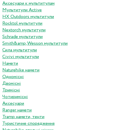
Аксесуари к мультитулам
Мультитули Active
HX Outdoors мультитули
Rocktol мультитули
Nextorch мультитули
Schrade мультитули
Smith&amp;Wesson мультитули
Сила мультитули
Civivi мультитули
Намети
Naturehike намети
Одномісні
Двомісні
Тримісні
Чотиримісні
Аксесуари
Ranger намети
Tramp намети, тенти
Туристичне спорядження