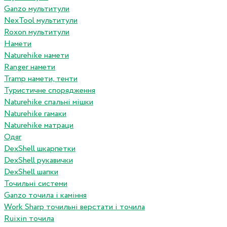
Ganzo мультитули
NexTool мультитули
Roxon мультитули
Намети
Naturehike намети
Ranger намети
Tramp намети, тенти
Туристичне спорядження
Naturehike спальні мішки
Naturehike гамаки
Naturehike матраци
Одяг
DexShell шкарпетки
DexShell рукавички
DexShell шапки
Точильні системи
Ganzo точила і каміння
Work Sharp точильні верстати і точила
Ruixin точила