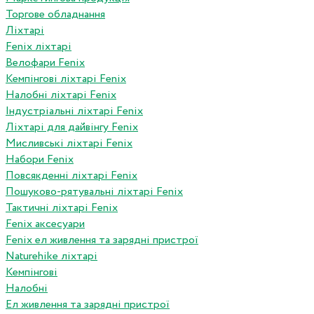
Торгове обладнання
Ліхтарі
Fenix ліхтарі
Велофари Fenix
Кемпінгові ліхтарі Fenix
Налобні ліхтарі Fenix
Індустріальні ліхтарі Fenix
Ліхтарі для дайвінгу Fenix
Мисливські ліхтарі Fenix
Набори Fenix
Повсякденні ліхтарі Fenix
Пошуково-рятувальні ліхтарі Fenix
Тактичні ліхтарі Fenix
Fenix аксесуари
Fenix ел живлення та зарядні пристрої
Naturehike ліхтарі
Кемпінгові
Налобні
Ел живлення та зарядні пристрої