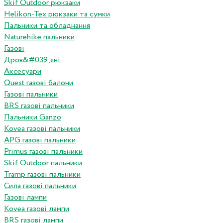
Skif Outdoor рюкзаки
Helikon-Tex рюкзаки та сумки
Пальники та обладнання
Naturehike пальники
Газові
Дров&#039;яні
Аксесуари
Quest газові балони
Газові пальники
BRS газові пальники
Пальники Ganzo
Kovea газові пальники
APG газові пальники
Primus газові пальники
Skif Outdoor пальники
Tramp газові пальники
Сила газові пальники
Газові лампи
Kovea газові лампи
BRS газові лампи