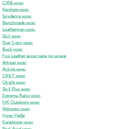
CJRB ножі
Kershaw ножі
Spyderco ножі
Benchmade ножі
Leatherman ножі
Skif ножі
Due Cigni ножі
Buck ножі
Fox Leather аксесуари до ножів
Artisan ножі
Active ножі
CRKT ножі
Olight ножі
Skif Plus ножі
Extrema Ratio ножі
HX Outdoors ножі
Peltonen ножі
Ножі Helle
Kanetsune ножі
Real Avid ножі