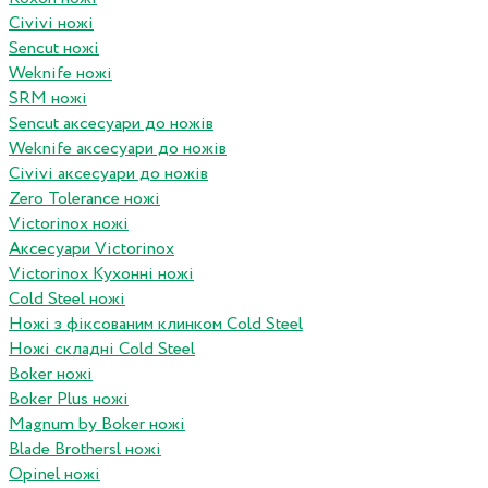
Civivi ножі
Sencut ножі
Weknife ножі
SRM ножі
Sencut аксесуари до ножів
Weknife аксесуари до ножів
Civivi аксесуари до ножів
Zero Tolerance ножі
Victorinox ножі
Аксесуари Victorinox
Victorinox Кухонні ножі
Cold Steel ножі
Ножі з фіксованим клинком Cold Steel
Ножі складні Cold Steel
Boker ножі
Boker Plus ножі
Magnum by Boker ножі
Blade Brothersl ножі
Opinel ножі