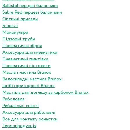
Ballistol перцеві балончики
Sabre Red перцеві балончики
Оптичні прилади
Біноклі
Монокуляри
Підзорні труби
Пневматична зброя
Аксесуари для пневматики
Пневматичні гвинтівки
Пневматичні пістолети
Масла і мастила Brunox
Велосипедні мастила Brunox
Інгібітори корозії Brunox
Мастила для догляду за карбоном Brunox
Риболовля
Рибальські снасті
Аксесуари для риболовлі
Все для монтажу оснастки
Термопродукція