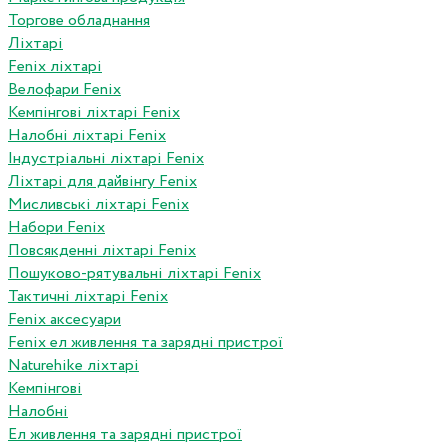
Торгове обладнання
Ліхтарі
Fenix ліхтарі
Велофари Fenix
Кемпінгові ліхтарі Fenix
Налобні ліхтарі Fenix
Індустріальні ліхтарі Fenix
Ліхтарі для дайвінгу Fenix
Мисливські ліхтарі Fenix
Набори Fenix
Повсякденні ліхтарі Fenix
Пошуково-рятувальні ліхтарі Fenix
Тактичні ліхтарі Fenix
Fenix аксесуари
Fenix ел живлення та зарядні пристрої
Naturehike ліхтарі
Кемпінгові
Налобні
Ел живлення та зарядні пристрої