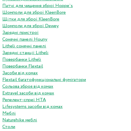
Патчі для чищення зброї Hoppe`s
Шомполи для зброї KleenBore
Щітки для зброї KleenBore
Шомполи для зброї Dewey
Зарядні пристрої
Сонячні панелі Houny
Litheli сонячні панелі
Зарядні станції Litheli
Повербанки Litheli
Повербанки Flextail
Засоби від комах
Flextail багатофункціональні фумігатори
Сольова зброя від комах
Extravel засоби від комах
Репелент-спреї HTA
Lifesystems засоби від комах
Меблі
Naturehike меблі
Столи