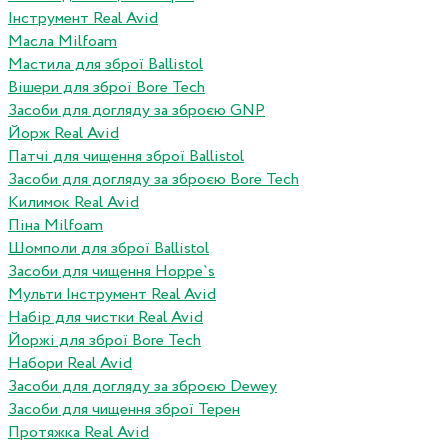
Інструмент Real Avid
Масла Milfoam
Мастила для зброї Ballistol
Вішери для зброї Bore Tech
Засоби для догляду за зброєю GNP
Йорж Real Avid
Патчі для чищення зброї Ballistol
Засоби для догляду за зброєю Bore Tech
Килимок Real Avid
Піна Milfoam
Шомполи для зброї Ballistol
Засоби для чищення Hoppe`s
Мульти Інструмент Real Avid
Набір для чистки Real Avid
Йоржі для зброї Bore Tech
Набори Real Avid
Засоби для догляду за зброєю Dewey
Засоби для чищення зброї Терен
Протяжка Real Avid