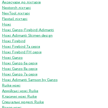
Аксесуари до ліхтарів
Nextorch ліхтарі
NexTool ліхтарі
Flextail ліхтарі
Ножі
Ножі Ganzo-Firebird-Adimanti
Ножі Adimanti Skimen design
Ножі Firebird
Ножі Firebird 7а серія
Ножі Firebird FH серія
Ножі Ganzo
Ножі Ganzo 6а серія
Ножі Ganzo 8а серія
Ножі Ganzo 7а серія
Ножі Adimanti Samson by Ganzo
Ruike ножі
Армійські ножі Ruike
Класичні ножі Ruike
Спеціальні моделі Ruike
Roxon ножi