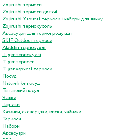
Zojirushi термоси
Zojirushi термоси дитячі
Zojirushi Харчові термоси і набори для ланчу
Zojirushi термокухоль
Аксесуари для термопродукціі
SKIF Outdoor термоси
Aladdin термокухлі
Tiger термокухлі
Tiger термоси
Tiger харчові термоси
Посуд
Naturehike посуд
Титановий посуд
Чашки
Тарілки
Казанки, сковорідки, миски, чайники
Термоси
Набори
Аксесуари