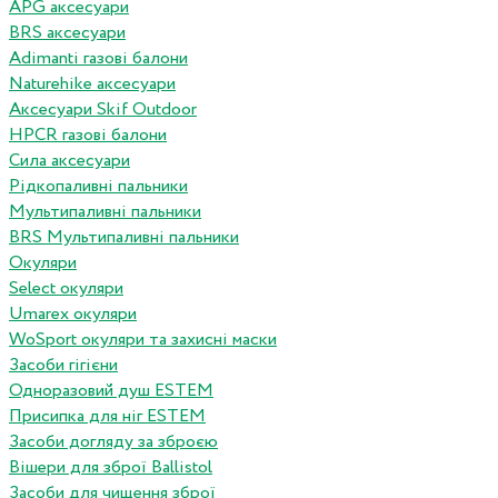
APG аксесуари
BRS аксесуари
Adimanti газові балони
Naturehike аксесуари
Аксесуари Skif Outdoor
HPCR газові балони
Сила аксесуари
Рідкопаливні пальники
Мультипаливні пальники
BRS Мультипаливні пальники
Окуляри
Select окуляри
Umarex окуляри
WoSport окуляри та захисні маски
Засоби гігієни
Одноразовий душ ESTEM
Присипка для ніг ESTEM
Засоби догляду за зброєю
Вішери для зброї Ballistol
Засоби для чищення зброї