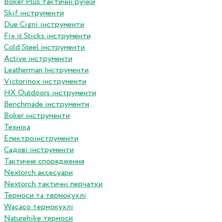
Boker Plus тактичні ручки
Skif інструменти
Due Cigni інструменти
Fix it Sticks інструменти
Сold Steel інструменти
Active інструменти
Leatherman Інструменти
Victorinox інструменти
HX Outdoors інструменти
Benchmade інструменти
Boker інструменти
Техніка
Електроінструменти
Садові інструменти
Тактичне спорядження
Nextorch аксесуари
Nextorch тактичні перчатки
Термоси та термокухлі
Wacaco термокухлі
Naturehike термоси