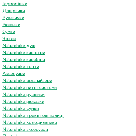
Гермомішки
Дощовики
Рукавички
Рюкзаки
Сумки
Чохли
Naturehike душ
Naturehike каністри
Naturehike карабіни
Naturehike тенти
Аксесуари
Naturehike органайзери
Naturehike питні системи
Naturehike рушники
Naturehike рюкзаки
Naturehike сумки
Naturehike трекінгові палиці
Naturehike холодильники
Naturehike аксесуари