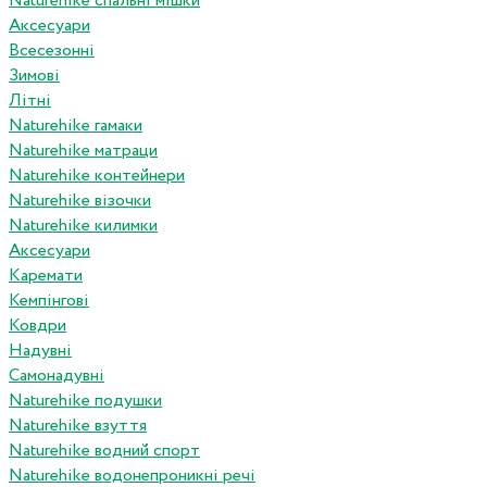
Naturehike спальні мішки
Аксесуари
Всесезонні
Зимові
Літні
Naturehike гамаки
Naturehike матраци
Naturehike контейнери
Naturehike візочки
Naturehike килимки
Аксесуари
Каремати
Кемпінгові
Ковдри
Надувні
Самонадувні
Naturehike подушки
Naturehike взуття
Naturehike водний спорт
Naturehike водонепроникні речі