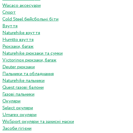
Wacaco аксесуари
Спорт
Cold Steel бейсбольні біти
Взуття
Naturehike взуття
Humtto взуття
Рюкзаки, багаж
Naturehike рюкзаки та сумки
Victorinox рюкзаки, багаж
Deuter рюкзаки
Пальники та обладнання
Naturehike пальники
Quest газові балони
Газові пальники
Окуляри
Select окуляри
Umarex окуляри
WoSport окуляри та захисні маски
Засоби гігієни