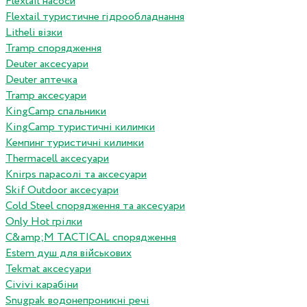
Flextail насоси
Flextail туристичне гідрообладнання
Litheli візки
Tramp спорядження
Deuter аксесуари
Deuter аптечка
Tramp аксесуари
KingCamp спальники
KingCamp туристичні килимки
Кемпинг туристичні килимки
Thermacell аксесуари
Knirps парасолі та аксесуари
Skif Outdoor аксесуари
Cold Steel спорядження та аксесуари
Only Hot грілки
C&amp;M TACTICAL спорядження
Estem душ для військових
Tekmat аксесуари
Сivivi карабіни
Snugpak водонепроникні речі