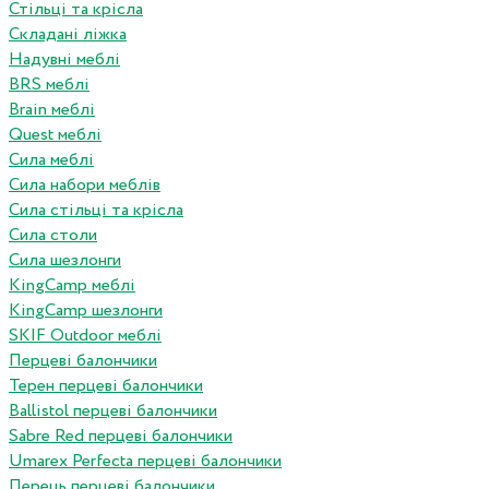
Стільці та крісла
Складані ліжка
Надувні меблі
BRS меблі
Brain меблі
Quest меблі
Сила меблі
Сила набори меблів
Сила стільці та крісла
Сила столи
Сила шезлонги
KingCamp меблі
KingCamp шезлонги
SKIF Outdoor меблі
Перцеві балончики
Терен перцеві балончики
Ballistol перцеві балончики
Sabre Red перцеві балончики
Umarex Perfecta перцеві балончики
Перець перцеві балончики