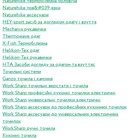
Naturehike термобілизна чоловіча
Naturehike пов&#039;язки
Naturehike аксесуари
HEY-sport засіб за доглядом одягу і взуття
Mechanix рукавички
Thermowave одяг
X-Fish Термобілизна
Helikon-Tex одяг
Helikon-Tex рукавички
HTA Засоби догляду за одягом та взуттяс
Точильні системи
Ganzo точила і каміння
Work Sharp точильні верстати і точила
Work Sharp професiйнi кухоннi точилки электричнi
Work Sharp унiверсальнi точилки электричнi
Work Sharp аксесуари до професiйних кухонних точилок
Work Sharp аксесуари до унiверсальних электричних
точилок
WorkSharp ручні точила
Кухонні точила