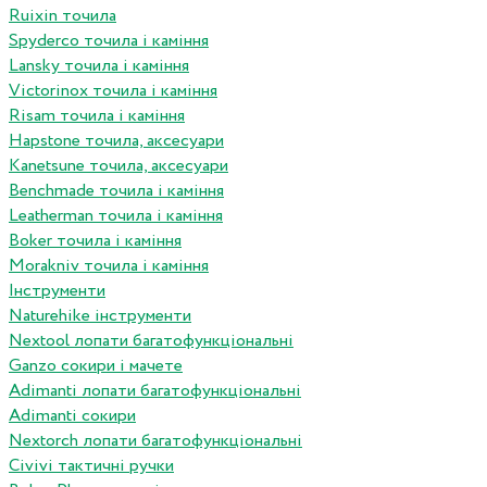
Ruixin точила
Spyderco точила і каміння
Lansky точила і каміння
Victorinox точила і каміння
Risam точила і каміння
Hapstone точила, аксесуари
Kanetsune точила, аксесуари
Benchmade точила і каміння
Leatherman точила і каміння
Boker точила і каміння
Morakniv точила і каміння
Інструменти
Naturehike інструменти
Nextool лопати багатофункціональні
Ganzo сокири і мачете
Adimanti лопати багатофункціональні
Adimanti сокири
Nextorch лопати багатофункціональні
Сivivi тактичні ручки