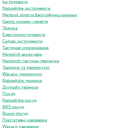
Інструменти
Naturehike інструменти
Nextool лопати багатофункціональні
Ganzo сокири і мачете
Техніка
Електроінструменти
Садові інструменти
Тактичне спорядження
Nextorch аксесуари
Nextorch тактичні перчатки
Термоси та термокухлі
Wacaco термокухлі
Naturehike термоси
Zojirushi термоси
Посуд
Naturehike посуд
BRS посуд
Roxon посуд
Портативні кавоварки
Wacaco кавоварки