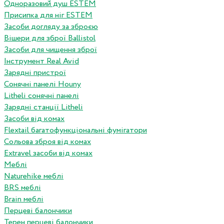
Одноразовий душ ESTEM
Присипка для ніг ESTEM
Засоби догляду за зброєю
Вішери для зброї Ballistol
Засоби для чищення зброї
Інструмент Real Avid
Зарядні пристрої
Сонячні панелі Houny
Litheli сонячні панелі
Зарядні станції Litheli
Засоби від комах
Flextail багатофункціональні фумігатори
Сольова зброя від комах
Extravel засоби від комах
Меблі
Naturehike меблі
BRS меблі
Brain меблі
Перцеві балончики
Терен перцеві балончики