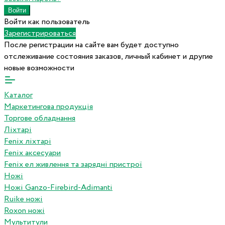
Войти как пользователь
Зарегистрироваться
После регистрации на сайте вам будет доступно
отслеживание состояния заказов, личный кабинет и другие
новые возможности
Каталог
Маркетингова продукція
Торгове обладнання
Ліхтарі
Fenix ліхтарі
Fenix аксесуари
Fenix ел живлення та зарядні пристрої
Ножі
Ножі Ganzo-Firebird-Adimanti
Ruike ножі
Roxon ножi
Мультитули