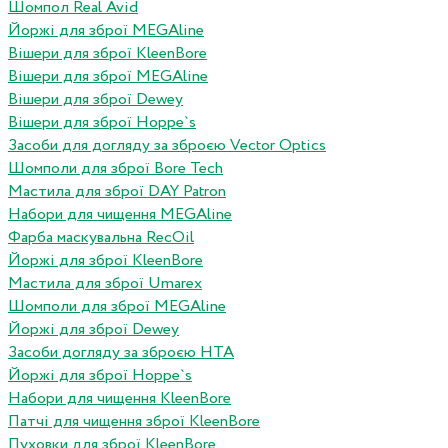
Шомпол Real Avid
Йоржі для зброї MEGAline
Вішери для зброї KleenBore
Вішери для зброї MEGAline
Вішери для зброї Dewey
Вішери для зброї Hoppe`s
Засоби для догляду за зброєю Vector Optics
Шомполи для зброї Bore Tech
Мастила для зброї DAY Patron
Набори для чищення MEGAline
Фарба маскувальна RecOil
Йоржі для зброї KleenBore
Мастила для зброї Umarex
Шомполи для зброї MEGAline
Йоржі для зброї Dewey
Засоби догляду за зброєю HTA
Йоржі для зброї Hoppe`s
Набори для чищення KleenBore
Патчі для чищення зброї KleenBore
Пуховки для зброї KleenBore