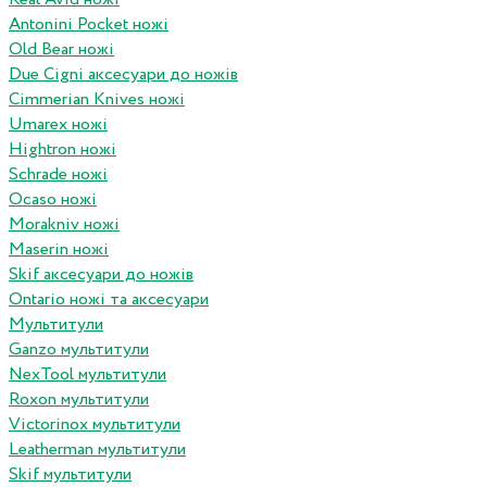
Antonini Pocket ножі
Old Bear ножі
Due Cigni аксесуари до ножів
Cimmerian Knives ножі
Umarex ножі
Hightron ножі
Schrade ножі
Ocaso ножі
Morakniv ножі
Maserin ножі
Skif аксесуари до ножів
Ontario ножі та аксесуари
Мультитули
Ganzo мультитули
NexTool мультитули
Roxon мультитули
Victorinox мультитули
Leatherman мультитули
Skif мультитули