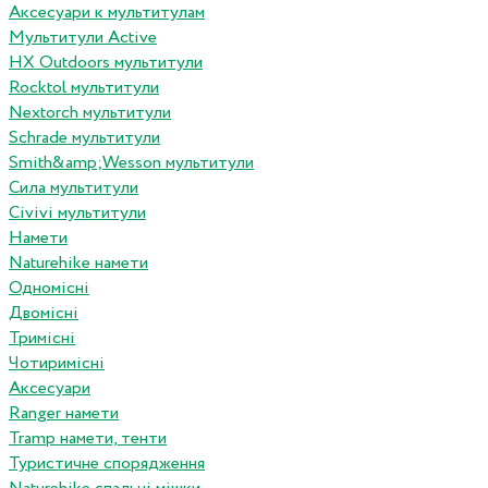
Аксесуари к мультитулам
Мультитули Active
HX Outdoors мультитули
Rocktol мультитули
Nextorch мультитули
Schrade мультитули
Smith&amp;Wesson мультитули
Сила мультитули
Civivi мультитули
Намети
Naturehike намети
Одномісні
Двомісні
Тримісні
Чотиримісні
Аксесуари
Ranger намети
Tramp намети, тенти
Туристичне спорядження