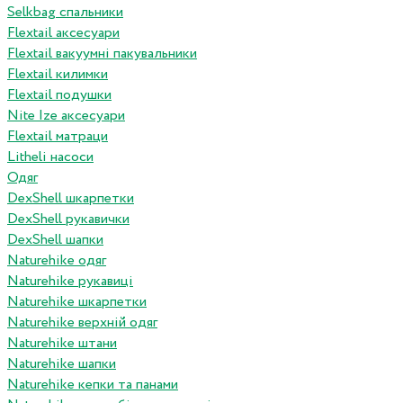
Selkbag спальники
Flextail аксесуари
Flextail вакуумні пакувальники
Flextail килимки
Flextail подушки
Nite Ize аксесуари
Flextail матраци
Litheli насоси
Одяг
DexShell шкарпетки
DexShell рукавички
DexShell шапки
Naturehike одяг
Naturehike рукавиці
Naturehike шкарпетки
Naturehike верхній одяг
Naturehike штани
Naturehike шапки
Naturehike кепки та панами