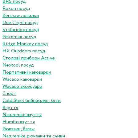
BRS посуд
Roxon посуд
Kershaw ловилки
Due Cigni посуд
Victorinox посуд
Petromax посуд
Ridge Monkey посуд
HX Outdoors посуд
Столові прибори Active
Nextool посуд
Портативні кавоварки
Wacaco кавоварки
Wacaco аксесуари
Спорт
Cold Steel бейсбольні біти
Взуття
Naturehike взуття
Humtto взуття
Рюкзаки, багаж
Naturehike рюкзаки та сумки