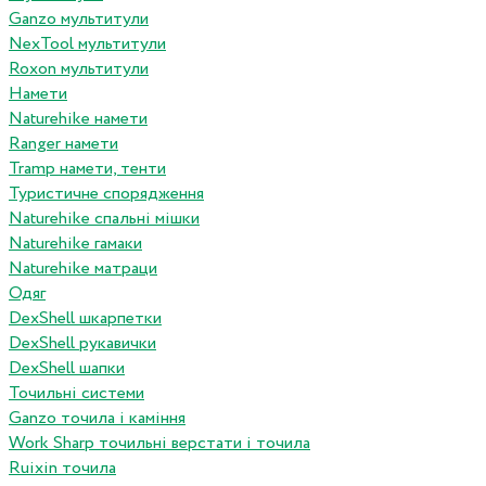
Ganzo мультитули
NexTool мультитули
Roxon мультитули
Намети
Naturehike намети
Ranger намети
Tramp намети, тенти
Туристичне спорядження
Naturehike спальні мішки
Naturehike гамаки
Naturehike матраци
Одяг
DexShell шкарпетки
DexShell рукавички
DexShell шапки
Точильні системи
Ganzo точила і каміння
Work Sharp точильні верстати і точила
Ruixin точила