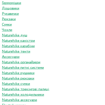
Гермомішки
Дощовики
Рукавички
Рюкзаки
Сумки
Чохли
Naturehike душ
Naturehike каністри
Naturehike карабіни
Naturehike тенти
Аксесуари
Naturehike органайзери
Naturehike питні системи
Naturehike рушники
Naturehike рюкзаки
Naturehike сумки
Naturehike трекінгові палиці
Naturehike холодильники
Naturehike аксесуари