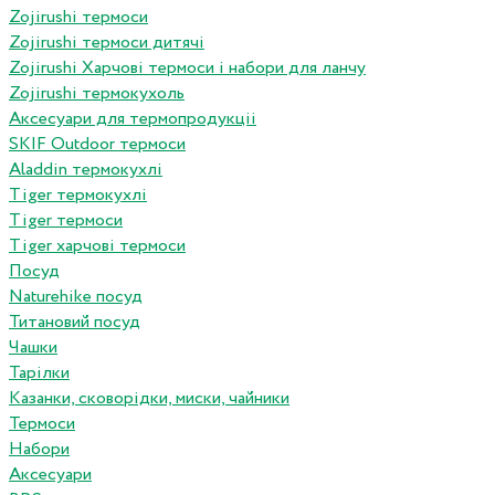
Zojirushi термоси
Zojirushi термоси дитячі
Zojirushi Харчові термоси і набори для ланчу
Zojirushi термокухоль
Аксесуари для термопродукціі
SKIF Outdoor термоси
Aladdin термокухлі
Tiger термокухлі
Tiger термоси
Tiger харчові термоси
Посуд
Naturehike посуд
Титановий посуд
Чашки
Тарілки
Казанки, сковорідки, миски, чайники
Термоси
Набори
Аксесуари