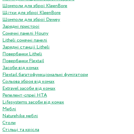
Шомполи для зброї KleenBore
Щітки для зброї KleenBore
Шомполи для зброї Dewey
Зарядні пристрої
Сонячні панелі Houny
Litheli сонячні панелі
Зарядні станції Litheli
Повербанки Litheli
Повербанки Flextail
Засоби від комах
Flextail багатофункціональні фумігатори
Сольова зброя від комах
Extravel засоби від комах
Репелент-спреї HTA
Lifesystems засоби від комах
Меблі
Naturehike меблі
Столи
Стільці та крісла