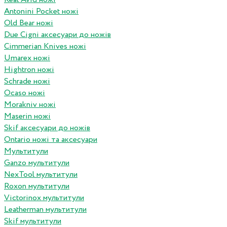
Antonini Pocket ножі
Old Bear ножі
Due Cigni аксесуари до ножів
Cimmerian Knives ножі
Umarex ножі
Hightron ножі
Schrade ножі
Ocaso ножі
Morakniv ножі
Maserin ножі
Skif аксесуари до ножів
Ontario ножі та аксесуари
Мультитули
Ganzo мультитули
NexTool мультитули
Roxon мультитули
Victorinox мультитули
Leatherman мультитули
Skif мультитули