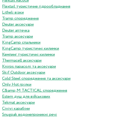
Flextail насоси
Flextail туристичне гідрообладнання
Litheli візки
Tramp спорядження
Deuter аксесуари
Deuter аптечка
Tramp аксесуари
KingCamp спальники
KingCamp туристичні килимки
Кемпинг туристичні килимки
Thermacell аксесуари
Knirps парасолі та аксесуари
Skif Outdoor аксесуари
Cold Steel спорядження та аксесуари
Only Hot грілки
C&amp;M TACTICAL спорядження
Estem душ для військових
Tekmat аксесуари
Сivivi карабіни
Snugpak водонепроникні речі