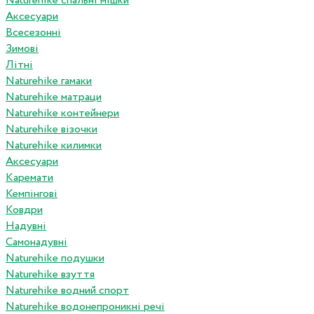
Naturehike спальні мішки
Аксесуари
Всесезонні
Зимові
Літні
Naturehike гамаки
Naturehike матраци
Naturehike контейнери
Naturehike візочки
Naturehike килимки
Аксесуари
Каремати
Кемпінгові
Ковдри
Надувні
Самонадувні
Naturehike подушки
Naturehike взуття
Naturehike водний спорт
Naturehike водонепроникні речі