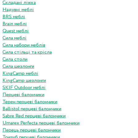
Складані ліжка
Надувні меблі
BRS меблі
Brain меблі
Quest меблі
Сила меблі
Сила набори меблів
Сила стільці та крісла
Сила столи
Сила шезлонги
KingCamp меблі
KingCamp шезлонги
SKIF Outdoor меблі
Перцеві балончики
Терен перцеві балончики
Ballistol перцеві балончики
Sabre Red перцеві балончики
Umarex Perfecta перцеві балончики
Перець перцеві балончики
Тризуб перцеві балончики