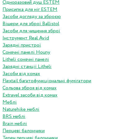
Одноразовий душ ESTEM
Присипка для ніг ESTEM
Засоби догляду за зброєю
Вішери для зброї Ballistol
Засоби для чищення зброї
Інструмент Real Avid
Зарядні пристрої
Сонячні панелі Houny
Litheli сонячні панелі
Зарядні станції Litheli
Засоби від комах
Flextail багатофункціональні фумігатори
Сольова зброя від комах
Extravel засоби від комах
Меблі
Naturehike меблі
BRS меблі
Brain меблі
Перцеві балончики
Терен перцеві балончики