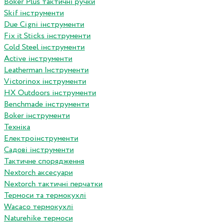
Boker Plus тактичні ручки
Skif інструменти
Due Cigni інструменти
Fix it Sticks інструменти
Сold Steel інструменти
Active інструменти
Leatherman Інструменти
Victorinox інструменти
HX Outdoors інструменти
Benchmade інструменти
Boker інструменти
Техніка
Електроінструменти
Садові інструменти
Тактичне спорядження
Nextorch аксесуари
Nextorch тактичні перчатки
Термоси та термокухлі
Wacaco термокухлі
Naturehike термоси