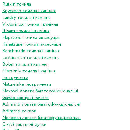
Ruixin точила
Spyderco точила і каміння
Lansky точила і каміння
Victorinox точила і каміння
Risam точила і каміння
Hapstone точила, аксесуари
Kanetsune точила, аксесуари
Benchmade точила і каміння
Leatherman точила і каміння
Boker точила і каміння
Morakniv точила і каміння
Інструменти
Naturehike інструменти
Nextool лопати багатофункціональні
Ganzo сокири і мачете
Adimanti лопати багатофункціональні
Adimanti сокири
Nextorch лопати багатофункціональні
Сivivi тактичні ручки