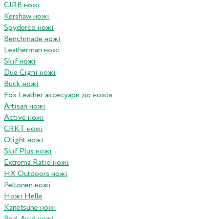
CJRB ножі
Kershaw ножі
Spyderco ножі
Benchmade ножі
Leatherman ножі
Skif ножі
Due Cigni ножі
Buck ножі
Fox Leather аксесуари до ножів
Artisan ножі
Active ножі
CRKT ножі
Olight ножі
Skif Plus ножі
Extrema Ratio ножі
HX Outdoors ножі
Peltonen ножі
Ножі Helle
Kanetsune ножі
Real Avid ножі