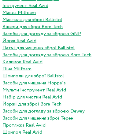
Інструмент Real Avid
Масла Milfoam
Мастила для зброї Ballistol
Вішери для зброї Bore Tech
Засоби для догляду за зброєю GNP
Йорж Real Avid
Патчі для чищення зброї Ballistol
Засоби для догляду за зброєю Bore Tech
Килимок Real Avid
Піна Milfoam
Шомполи для зброї Ballistol
Засоби для чищення Hoppe`s
Мульти Інструмент Real Avid
Набір для чистки Real Avid
Йоржі для зброї Bore Tech
Засоби для догляду за зброєю Dewey
Засоби для чищення зброї Терен
Протяжка Real Avid
Шомпол Real Avid