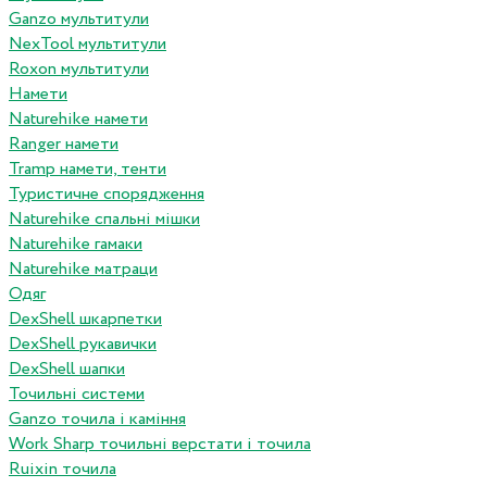
Ganzo мультитули
NexTool мультитули
Roxon мультитули
Намети
Naturehike намети
Ranger намети
Tramp намети, тенти
Туристичне спорядження
Naturehike спальні мішки
Naturehike гамаки
Naturehike матраци
Одяг
DexShell шкарпетки
DexShell рукавички
DexShell шапки
Точильні системи
Ganzo точила і каміння
Work Sharp точильні верстати і точила
Ruixin точила