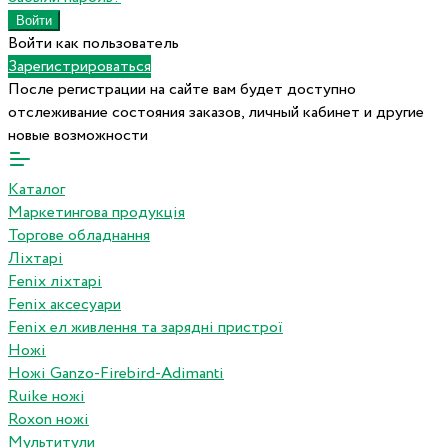
Войти как пользователь
Зарегистрироваться
После регистрации на сайте вам будет доступно
отслеживание состояния заказов, личный кабинет и другие
новые возможности
Каталог
Маркетингова продукція
Торгове обладнання
Ліхтарі
Fenix ліхтарі
Fenix аксесуари
Fenix ел живлення та зарядні пристрої
Ножі
Ножі Ganzo-Firebird-Adimanti
Ruike ножі
Roxon ножi
Мультитули