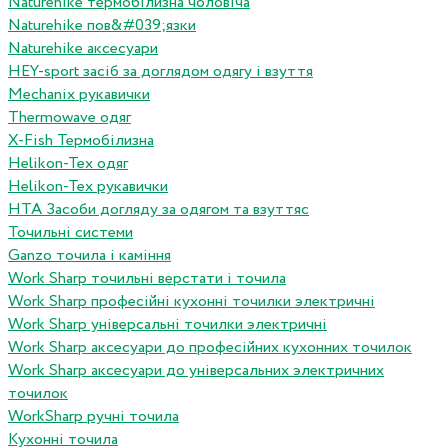
Naturehike термобілизна чоловіча
Naturehike пов&#039;язки
Naturehike аксесуари
HEY-sport засіб за доглядом одягу і взуття
Mechanix рукавички
Thermowave одяг
X-Fish Термобілизна
Helikon-Tex одяг
Helikon-Tex рукавички
HTA Засоби догляду за одягом та взуттяс
Точильні системи
Ganzo точила і каміння
Work Sharp точильні верстати і точила
Work Sharp професiйнi кухоннi точилки электричнi
Work Sharp унiверсальнi точилки электричнi
Work Sharp аксесуари до професiйних кухонних точилок
Work Sharp аксесуари до унiверсальних электричних
точилок
WorkSharp ручні точила
Кухонні точила