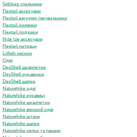
Selkbag спальники
Flextail аксесуари
Flextail вакуумні пакувальники
Flextail килимки
Flextail подушки
Nite Ize аксесуари
Flextail матраци
Litheli насоси
Одяг
DexShell шкарпетки
DexShell рукавички
DexShell шапки
Naturehike одяг
Naturehike рукавиці
Naturehike шкарпетки
Naturehike верхній одяг
Naturehike штани
Naturehike шапки
Naturehike кепки та панами