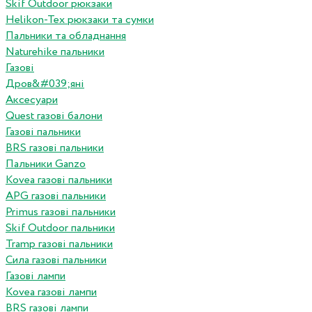
Skif Outdoor рюкзаки
Helikon-Tex рюкзаки та сумки
Пальники та обладнання
Naturehike пальники
Газові
Дров&#039;яні
Аксесуари
Quest газові балони
Газові пальники
BRS газові пальники
Пальники Ganzo
Kovea газові пальники
APG газові пальники
Primus газові пальники
Skif Outdoor пальники
Tramp газові пальники
Сила газові пальники
Газові лампи
Kovea газові лампи
BRS газові лампи