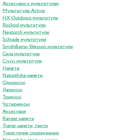
Аксесуари к мультитулам
Мультитули Active
HX Outdoors мультитули
Rocktol мультитули
Nextorch мультитули
Schrade мультитули
Smith&amp;Wesson мультитули
Сила мультитули
Civivi мультитули
Намети
Naturehike намети
Одномісні
Двомісні
Тримісні
Чотиримісні
Аксесуари
Ranger намети
Tramp намети, тенти
Туристичне спорядження