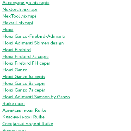
Аксесуари до ліхтарів
Nextorch ліхтарі
NexTool ліхтарі
Flextail ліхтарі
Ножі
Ножі Ganzo-Firebird-Adimanti
Ножі Adimanti Skimen design
Ножі Firebird
Ножі Firebird 7а серія
Ножі Firebird FH серія
Ножі Ganzo
Ножі Ganzo 6а серія
Ножі Ganzo 8а серія
Ножі Ganzo 7а серія
Ножі Adimanti Samson by Ganzo
Ruike ножі
Армійські ножі Ruike
Класичні ножі Ruike
Спеціальні моделі Ruike
Roxon ножi