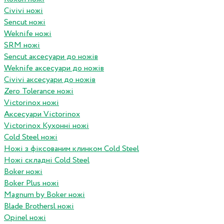
Civivi ножі
Sencut ножі
Weknife ножі
SRM ножі
Sencut аксесуари до ножів
Weknife аксесуари до ножів
Civivi аксесуари до ножів
Zero Tolerance ножі
Victorinox ножі
Аксесуари Victorinox
Victorinox Кухонні ножі
Cold Steel ножі
Ножі з фіксованим клинком Cold Steel
Ножі складні Cold Steel
Boker ножі
Boker Plus ножі
Magnum by Boker ножі
Blade Brothersl ножі
Opinel ножі