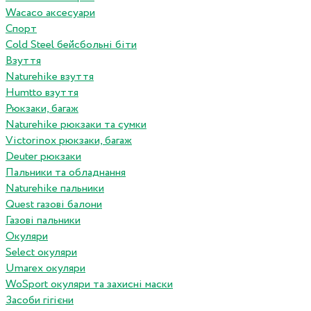
Wacaco аксесуари
Спорт
Cold Steel бейсбольні біти
Взуття
Naturehike взуття
Humtto взуття
Рюкзаки, багаж
Naturehike рюкзаки та сумки
Victorinox рюкзаки, багаж
Deuter рюкзаки
Пальники та обладнання
Naturehike пальники
Quest газові балони
Газові пальники
Окуляри
Select окуляри
Umarex окуляри
WoSport окуляри та захисні маски
Засоби гігієни