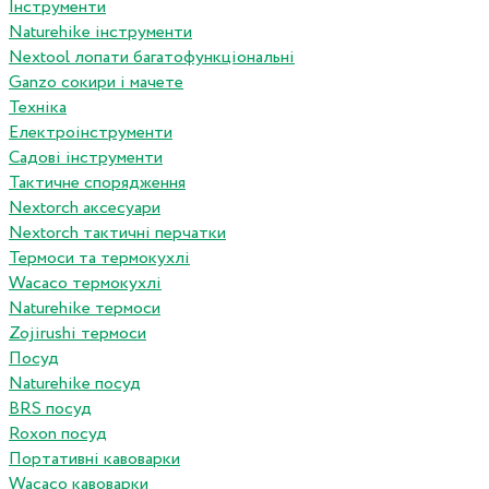
Інструменти
Naturehike інструменти
Nextool лопати багатофункціональні
Ganzo сокири і мачете
Техніка
Електроінструменти
Садові інструменти
Тактичне спорядження
Nextorch аксесуари
Nextorch тактичні перчатки
Термоси та термокухлі
Wacaco термокухлі
Naturehike термоси
Zojirushi термоси
Посуд
Naturehike посуд
BRS посуд
Roxon посуд
Портативні кавоварки
Wacaco кавоварки