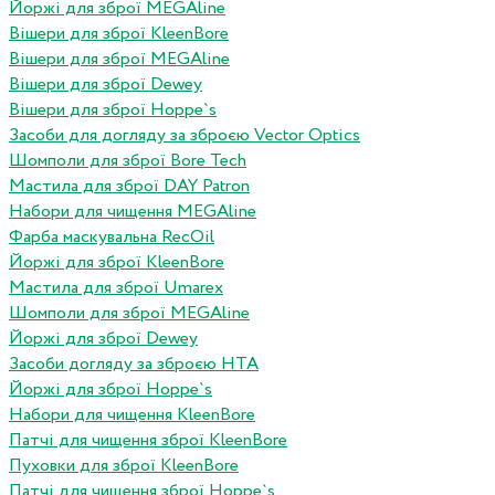
Йоржі для зброї MEGAline
Вішери для зброї KleenBore
Вішери для зброї MEGAline
Вішери для зброї Dewey
Вішери для зброї Hoppe`s
Засоби для догляду за зброєю Vector Optics
Шомполи для зброї Bore Tech
Мастила для зброї DAY Patron
Набори для чищення MEGAline
Фарба маскувальна RecOil
Йоржі для зброї KleenBore
Мастила для зброї Umarex
Шомполи для зброї MEGAline
Йоржі для зброї Dewey
Засоби догляду за зброєю HTA
Йоржі для зброї Hoppe`s
Набори для чищення KleenBore
Патчі для чищення зброї KleenBore
Пуховки для зброї KleenBore
Патчі для чищення зброї Hoppe`s