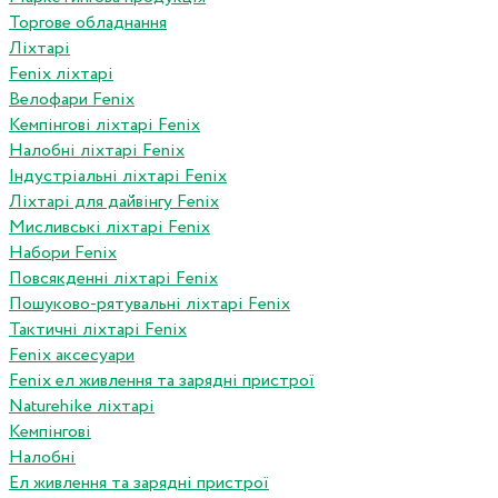
Торгове обладнання
Ліхтарі
Fenix ліхтарі
Велофари Fenix
Кемпінгові ліхтарі Fenix
Налобні ліхтарі Fenix
Індустріальні ліхтарі Fenix
Ліхтарі для дайвінгу Fenix
Мисливські ліхтарі Fenix
Набори Fenix
Повсякденні ліхтарі Fenix
Пошуково-рятувальні ліхтарі Fenix
Тактичні ліхтарі Fenix
Fenix аксесуари
Fenix ел живлення та зарядні пристрої
Naturehike ліхтарі
Кемпінгові
Налобні
Ел живлення та зарядні пристрої