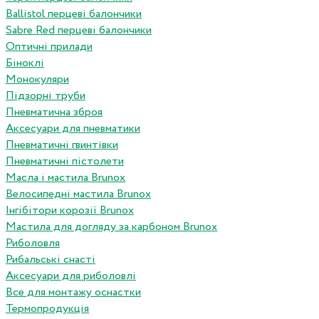
Ballistol перцеві балончики
Sabre Red перцеві балончики
Оптичні прилади
Біноклі
Монокуляри
Підзорні труби
Пневматична зброя
Аксесуари для пневматики
Пневматичні гвинтівки
Пневматичні пістолети
Масла і мастила Brunox
Велосипедні мастила Brunox
Інгібітори корозії Brunox
Мастила для догляду за карбоном Brunox
Риболовля
Рибальські снасті
Аксесуари для риболовлі
Все для монтажу оснастки
Термопродукція