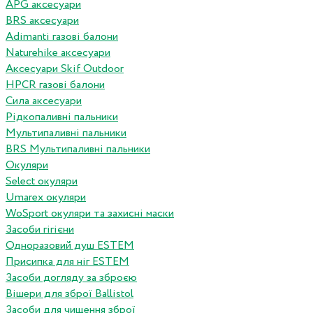
APG аксесуари
BRS аксесуари
Adimanti газові балони
Naturehike аксесуари
Аксесуари Skif Outdoor
HPCR газові балони
Сила аксесуари
Рідкопаливні пальники
Мультипаливні пальники
BRS Мультипаливні пальники
Окуляри
Select окуляри
Umarex окуляри
WoSport окуляри та захисні маски
Засоби гігієни
Одноразовий душ ESTEM
Присипка для ніг ESTEM
Засоби догляду за зброєю
Вішери для зброї Ballistol
Засоби для чищення зброї