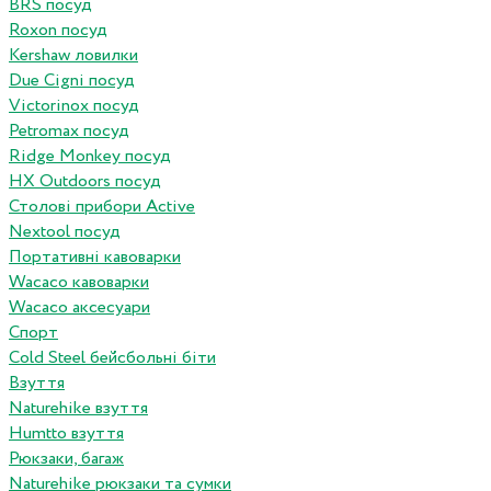
BRS посуд
Roxon посуд
Kershaw ловилки
Due Cigni посуд
Victorinox посуд
Petromax посуд
Ridge Monkey посуд
HX Outdoors посуд
Столові прибори Active
Nextool посуд
Портативні кавоварки
Wacaco кавоварки
Wacaco аксесуари
Спорт
Cold Steel бейсбольні біти
Взуття
Naturehike взуття
Humtto взуття
Рюкзаки, багаж
Naturehike рюкзаки та сумки