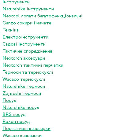
Інструменти
Naturehike інструменти
Nextool лопати багатофункціональні
Ganzo сокири і мачете
Техніка
Електроінструменти
Садові інструменти
Тактичне спорядження
Nextorch аксесуари
Nextorch тактичні перчатки
Термоси та термокухлі
Wacaco термокухлі
Naturehike термоси
Zojirushi термоси
Посуд
Naturehike посуд
BRS посуд
Roxon посуд
Портативні кавоварки
Wacaco кавоварки