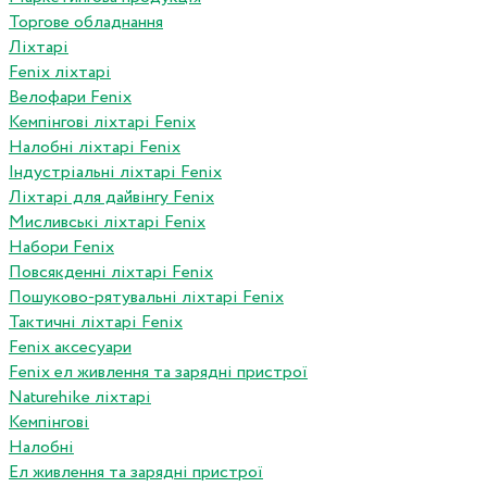
Торгове обладнання
Ліхтарі
Fenix ліхтарі
Велофари Fenix
Кемпінгові ліхтарі Fenix
Налобні ліхтарі Fenix
Індустріальні ліхтарі Fenix
Ліхтарі для дайвінгу Fenix
Мисливські ліхтарі Fenix
Набори Fenix
Повсякденні ліхтарі Fenix
Пошуково-рятувальні ліхтарі Fenix
Тактичні ліхтарі Fenix
Fenix аксесуари
Fenix ел живлення та зарядні пристрої
Naturehike ліхтарі
Кемпінгові
Налобні
Ел живлення та зарядні пристрої