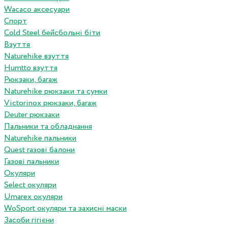
Wacaco аксесуари
Спорт
Cold Steel бейсбольні біти
Взуття
Naturehike взуття
Humtto взуття
Рюкзаки, багаж
Naturehike рюкзаки та сумки
Victorinox рюкзаки, багаж
Deuter рюкзаки
Пальники та обладнання
Naturehike пальники
Quest газові балони
Газові пальники
Окуляри
Select окуляри
Umarex окуляри
WoSport окуляри та захисні маски
Засоби гігієни