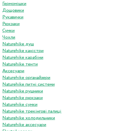
Гермомішки
Дощовики
Рукавички
Рюкзаки
Сумки
Чохли
Naturehike душ
Naturehike каністри
Naturehike карабіни
Naturehike тенти
Аксесуари
Naturehike органайзери
Naturehike питні системи
Naturehike рушники
Naturehike рюкзаки
Naturehike сумки
Naturehike трекінгові палиці
Naturehike холодильники
Naturehike аксесуари