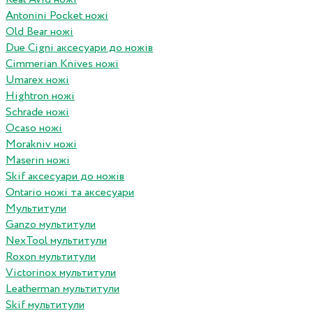
Antonini Pocket ножі
Old Bear ножі
Due Cigni аксесуари до ножів
Cimmerian Knives ножі
Umarex ножі
Hightron ножі
Schrade ножі
Ocaso ножі
Morakniv ножі
Maserin ножі
Skif аксесуари до ножів
Ontario ножі та аксесуари
Мультитули
Ganzo мультитули
NexTool мультитули
Roxon мультитули
Victorinox мультитули
Leatherman мультитули
Skif мультитули