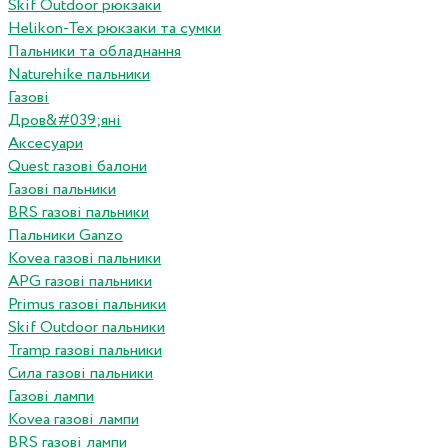
Skif Outdoor рюкзаки
Helikon-Tex рюкзаки та сумки
Пальники та обладнання
Naturehike пальники
Газові
Дров&#039;яні
Аксесуари
Quest газові балони
Газові пальники
BRS газові пальники
Пальники Ganzo
Kovea газові пальники
APG газові пальники
Primus газові пальники
Skif Outdoor пальники
Tramp газові пальники
Сила газові пальники
Газові лампи
Kovea газові лампи
BRS газові лампи