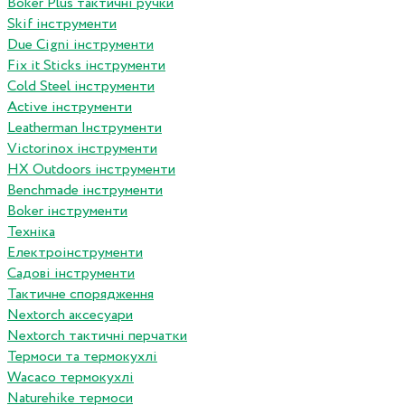
Boker Plus тактичні ручки
Skif інструменти
Due Cigni інструменти
Fix it Sticks інструменти
Сold Steel інструменти
Active інструменти
Leatherman Інструменти
Victorinox інструменти
HX Outdoors інструменти
Benchmade інструменти
Boker інструменти
Техніка
Електроінструменти
Садові інструменти
Тактичне спорядження
Nextorch аксесуари
Nextorch тактичні перчатки
Термоси та термокухлі
Wacaco термокухлі
Naturehike термоси