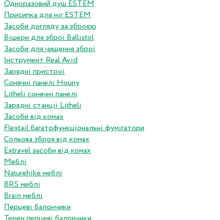
Одноразовий душ ESTEM
Присипка для ніг ESTEM
Засоби догляду за зброєю
Вішери для зброї Ballistol
Засоби для чищення зброї
Інструмент Real Avid
Зарядні пристрої
Сонячні панелі Houny
Litheli сонячні панелі
Зарядні станції Litheli
Засоби від комах
Flextail багатофункціональні фумігатори
Сольова зброя від комах
Extravel засоби від комах
Меблі
Naturehike меблі
BRS меблі
Brain меблі
Перцеві балончики
Терен перцеві балончики