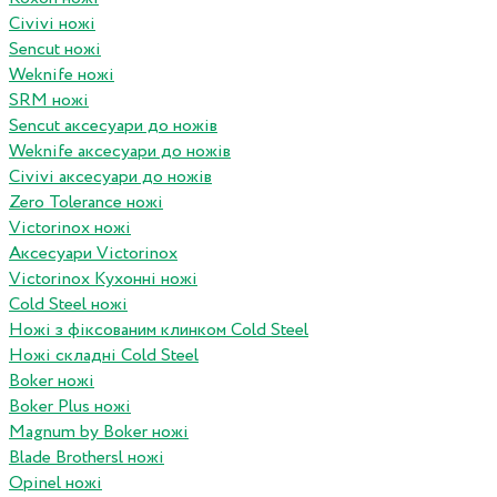
Civivi ножі
Sencut ножі
Weknife ножі
SRM ножі
Sencut аксесуари до ножів
Weknife аксесуари до ножів
Civivi аксесуари до ножів
Zero Tolerance ножі
Victorinox ножі
Аксесуари Victorinox
Victorinox Кухонні ножі
Cold Steel ножі
Ножі з фіксованим клинком Cold Steel
Ножі складні Cold Steel
Boker ножі
Boker Plus ножі
Magnum by Boker ножі
Blade Brothersl ножі
Opinel ножі