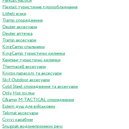
Flextail насоси
Flextail туристичне гідрообладнання
Litheli візки
Tramp спорядження
Deuter аксесуари
Deuter аптечка
Tramp аксесуари
KingCamp спальники
KingCamp туристичні килимки
Кемпинг туристичні килимки
Thermacell аксесуари
Knirps парасолі та аксесуари
Skif Outdoor аксесуари
Cold Steel спорядження та аксесуари
Only Hot грілки
C&amp;M TACTICAL спорядження
Estem душ для військових
Tekmat аксесуари
Сivivi карабіни
Snugpak водонепроникні речі