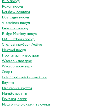
BRS посуд
Roxon посуд
Kershaw ловилки
Due Cigni посуд
Victorinox посуд
Petromax посуд
Ridge Monkey посуд
HX Outdoors посуд
Столові прибори Active
Nextool посуд
Портативні кавоварки
Wacaco кавоварки
Wacaco аксесуари
Спорт
Cold Steel бейсбольні біти
Взуття
Naturehike взуття
Humtto взуття
Рюкзаки, багаж
Naturehike рюкзаки та сумки