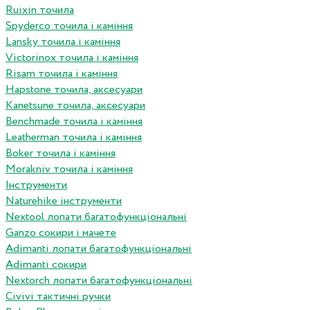
Ruixin точила
Spyderco точила і каміння
Lansky точила і каміння
Victorinox точила і каміння
Risam точила і каміння
Hapstone точила, аксесуари
Kanetsune точила, аксесуари
Benchmade точила і каміння
Leatherman точила і каміння
Boker точила і каміння
Morakniv точила і каміння
Інструменти
Naturehike інструменти
Nextool лопати багатофункціональні
Ganzo сокири і мачете
Adimanti лопати багатофункціональні
Adimanti сокири
Nextorch лопати багатофункціональні
Сivivi тактичні ручки