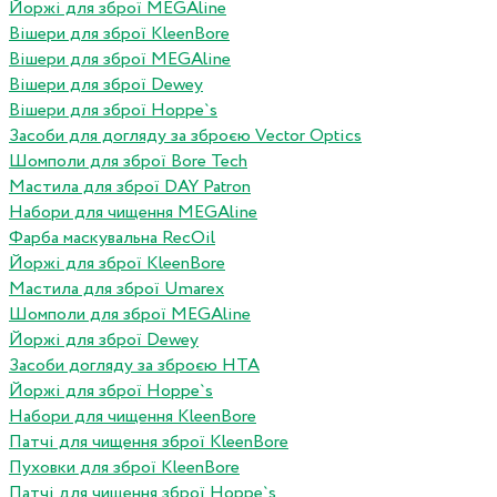
Йоржі для зброї MEGAline
Вішери для зброї KleenBore
Вішери для зброї MEGAline
Вішери для зброї Dewey
Вішери для зброї Hoppe`s
Засоби для догляду за зброєю Vector Optics
Шомполи для зброї Bore Tech
Мастила для зброї DAY Patron
Набори для чищення MEGAline
Фарба маскувальна RecOil
Йоржі для зброї KleenBore
Мастила для зброї Umarex
Шомполи для зброї MEGAline
Йоржі для зброї Dewey
Засоби догляду за зброєю HTA
Йоржі для зброї Hoppe`s
Набори для чищення KleenBore
Патчі для чищення зброї KleenBore
Пуховки для зброї KleenBore
Патчі для чищення зброї Hoppe`s