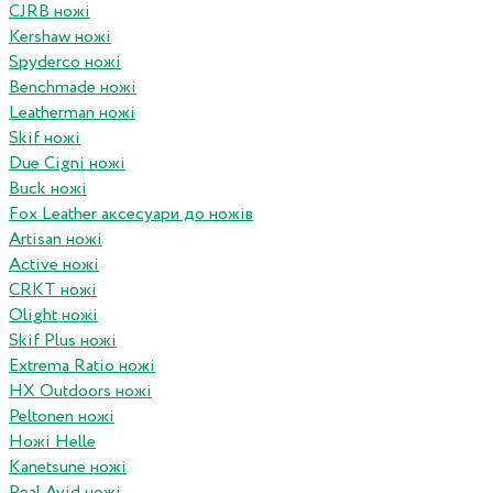
CJRB ножі
Kershaw ножі
Spyderco ножі
Benchmade ножі
Leatherman ножі
Skif ножі
Due Cigni ножі
Buck ножі
Fox Leather аксесуари до ножів
Artisan ножі
Active ножі
CRKT ножі
Olight ножі
Skif Plus ножі
Extrema Ratio ножі
HX Outdoors ножі
Peltonen ножі
Ножі Helle
Kanetsune ножі
Real Avid ножі