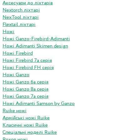
Аксесуари до ліхтарів
Nextorch ліхтарі
NexTool ліхтарі
Flextail ліхтарі
Ножі
Ножі Ganzo-Firebird-Adimanti
Ножі Adimanti Skimen design
Ножі Firebird
Ножі Firebird 7а серія
Ножі Firebird FH серія
Ножі Ganzo
Ножі Ganzo 6а серія
Ножі Ganzo 8а серія
Ножі Ganzo 7а серія
Ножі Adimanti Samson by Ganzo
Ruike ножі
Армійські ножі Ruike
Класичні ножі Ruike
Спеціальні моделі Ruike
Roxon ножi