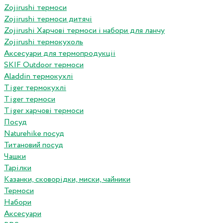
Zojirushi термоси
Zojirushi термоси дитячі
Zojirushi Харчові термоси і набори для ланчу
Zojirushi термокухоль
Аксесуари для термопродукціі
SKIF Outdoor термоси
Aladdin термокухлі
Tiger термокухлі
Tiger термоси
Tiger харчові термоси
Посуд
Naturehike посуд
Титановий посуд
Чашки
Тарілки
Казанки, сковорідки, миски, чайники
Термоси
Набори
Аксесуари