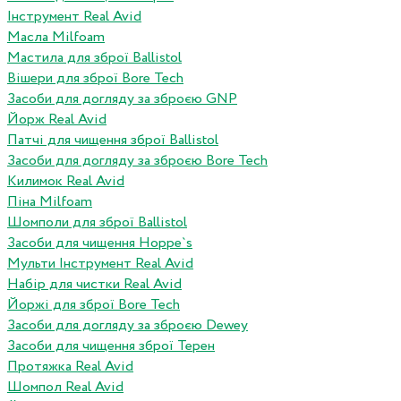
Інструмент Real Avid
Масла Milfoam
Мастила для зброї Ballistol
Вішери для зброї Bore Tech
Засоби для догляду за зброєю GNP
Йорж Real Avid
Патчі для чищення зброї Ballistol
Засоби для догляду за зброєю Bore Tech
Килимок Real Avid
Піна Milfoam
Шомполи для зброї Ballistol
Засоби для чищення Hoppe`s
Мульти Інструмент Real Avid
Набір для чистки Real Avid
Йоржі для зброї Bore Tech
Засоби для догляду за зброєю Dewey
Засоби для чищення зброї Терен
Протяжка Real Avid
Шомпол Real Avid