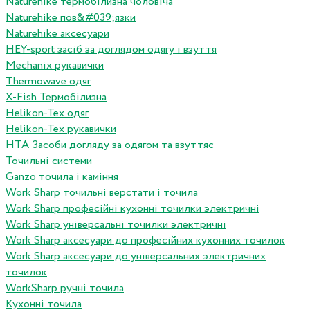
Naturehike термобілизна чоловіча
Naturehike пов&#039;язки
Naturehike аксесуари
HEY-sport засіб за доглядом одягу і взуття
Mechanix рукавички
Thermowave одяг
X-Fish Термобілизна
Helikon-Tex одяг
Helikon-Tex рукавички
HTA Засоби догляду за одягом та взуттяс
Точильні системи
Ganzo точила і каміння
Work Sharp точильні верстати і точила
Work Sharp професiйнi кухоннi точилки электричнi
Work Sharp унiверсальнi точилки электричнi
Work Sharp аксесуари до професiйних кухонних точилок
Work Sharp аксесуари до унiверсальних электричних
точилок
WorkSharp ручні точила
Кухонні точила