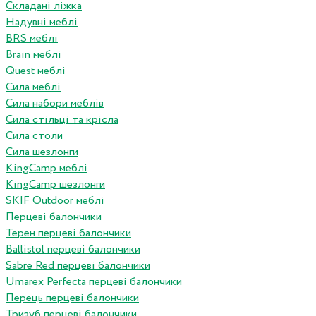
Складані ліжка
Надувні меблі
BRS меблі
Brain меблі
Quest меблі
Сила меблі
Сила набори меблів
Сила стільці та крісла
Сила столи
Сила шезлонги
KingCamp меблі
KingCamp шезлонги
SKIF Outdoor меблі
Перцеві балончики
Терен перцеві балончики
Ballistol перцеві балончики
Sabre Red перцеві балончики
Umarex Perfecta перцеві балончики
Перець перцеві балончики
Тризуб перцеві балончики