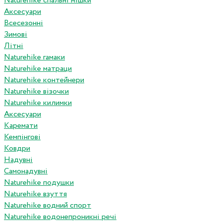
Naturehike спальні мішки
Аксесуари
Всесезонні
Зимові
Літні
Naturehike гамаки
Naturehike матраци
Naturehike контейнери
Naturehike візочки
Naturehike килимки
Аксесуари
Каремати
Кемпінгові
Ковдри
Надувні
Самонадувні
Naturehike подушки
Naturehike взуття
Naturehike водний спорт
Naturehike водонепроникні речі