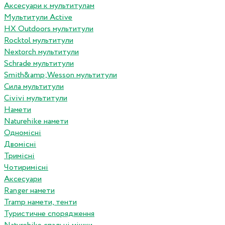
Аксесуари к мультитулам
Мультитули Active
HX Outdoors мультитули
Rocktol мультитули
Nextorch мультитули
Schrade мультитули
Smith&amp;Wesson мультитули
Сила мультитули
Civivi мультитули
Намети
Naturehike намети
Одномісні
Двомісні
Тримісні
Чотиримісні
Аксесуари
Ranger намети
Tramp намети, тенти
Туристичне спорядження