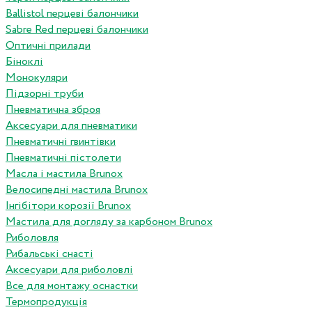
Ballistol перцеві балончики
Sabre Red перцеві балончики
Оптичні прилади
Біноклі
Монокуляри
Підзорні труби
Пневматична зброя
Аксесуари для пневматики
Пневматичні гвинтівки
Пневматичні пістолети
Масла і мастила Brunox
Велосипедні мастила Brunox
Інгібітори корозії Brunox
Мастила для догляду за карбоном Brunox
Риболовля
Рибальські снасті
Аксесуари для риболовлі
Все для монтажу оснастки
Термопродукція