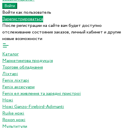
Войти как пользователь
Зарегистрироваться
После регистрации на сайте вам будет доступно
отслеживание состояния заказов, личный кабинет и другие
новые возможности
Каталог
Маркетингова продукція
Торгове обладнання
Ліхтарі
Fenix ліхтарі
Fenix аксесуари
Fenix ел живлення та зарядні пристрої
Ножі
Ножі Ganzo-Firebird-Adimanti
Ruike ножі
Roxon ножi
Мультитули