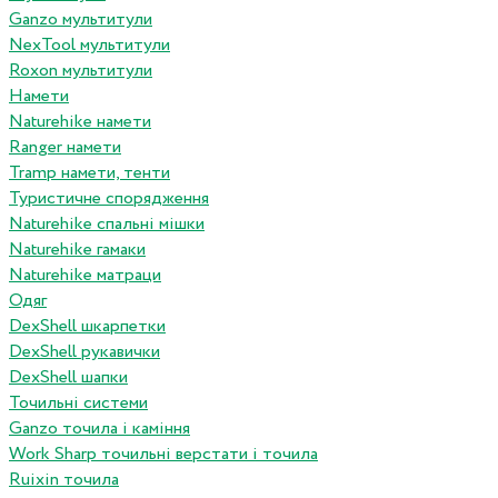
Ganzo мультитули
NexTool мультитули
Roxon мультитули
Намети
Naturehike намети
Ranger намети
Tramp намети, тенти
Туристичне спорядження
Naturehike спальні мішки
Naturehike гамаки
Naturehike матраци
Одяг
DexShell шкарпетки
DexShell рукавички
DexShell шапки
Точильні системи
Ganzo точила і каміння
Work Sharp точильні верстати і точила
Ruixin точила