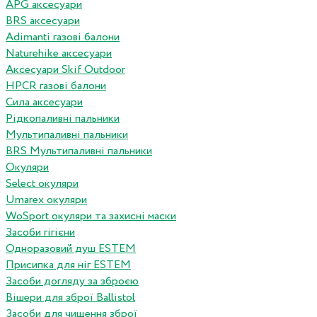
APG аксесуари
BRS аксесуари
Adimanti газові балони
Naturehike аксесуари
Аксесуари Skif Outdoor
HPCR газові балони
Сила аксесуари
Рідкопаливні пальники
Мультипаливні пальники
BRS Мультипаливні пальники
Окуляри
Select окуляри
Umarex окуляри
WoSport окуляри та захисні маски
Засоби гігієни
Одноразовий душ ESTEM
Присипка для ніг ESTEM
Засоби догляду за зброєю
Вішери для зброї Ballistol
Засоби для чищення зброї