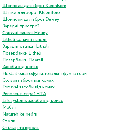
Шомполи для зброї KleenBore
Щітки для зброї KleenBore
Шомполи для зброї Dewey
Зарядні пристрої
Сонячні панелі Houny
Litheli сонячні панелі
Зарядні станції Litheli
Повербанки Litheli
Повербанки Flextail
Засоби від комах
Flextail багатофункціональні фумігатори
Сольова зброя від комах
Extravel засоби від комах
Репелент-спреї HTA
Lifesystems засоби від комах
Меблі
Naturehike меблі
Столи
Стільці та крісла