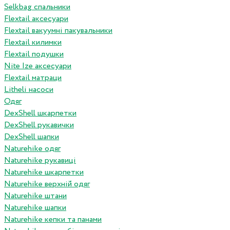
Selkbag спальники
Flextail аксесуари
Flextail вакуумні пакувальники
Flextail килимки
Flextail подушки
Nite Ize аксесуари
Flextail матраци
Litheli насоси
Одяг
DexShell шкарпетки
DexShell рукавички
DexShell шапки
Naturehike одяг
Naturehike рукавиці
Naturehike шкарпетки
Naturehike верхній одяг
Naturehike штани
Naturehike шапки
Naturehike кепки та панами