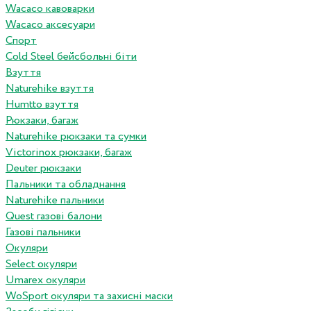
Wacaco кавоварки
Wacaco аксесуари
Спорт
Cold Steel бейсбольні біти
Взуття
Naturehike взуття
Humtto взуття
Рюкзаки, багаж
Naturehike рюкзаки та сумки
Victorinox рюкзаки, багаж
Deuter рюкзаки
Пальники та обладнання
Naturehike пальники
Quest газові балони
Газові пальники
Окуляри
Select окуляри
Umarex окуляри
WoSport окуляри та захисні маски