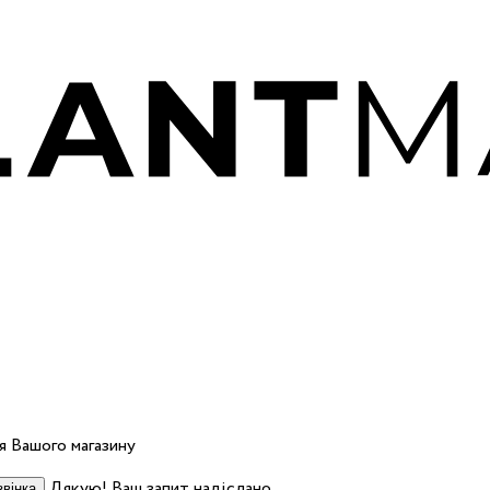
 Вашого магазину
Дякую! Ваш запит надіслано.
вінка