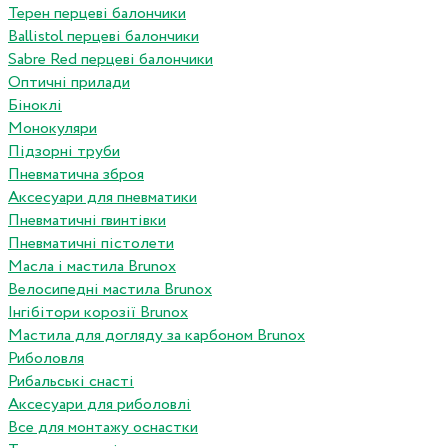
Терен перцеві балончики
Ballistol перцеві балончики
Sabre Red перцеві балончики
Оптичні прилади
Біноклі
Монокуляри
Підзорні труби
Пневматична зброя
Аксесуари для пневматики
Пневматичні гвинтівки
Пневматичні пістолети
Масла і мастила Brunox
Велосипедні мастила Brunox
Інгібітори корозії Brunox
Мастила для догляду за карбоном Brunox
Риболовля
Рибальські снасті
Аксесуари для риболовлі
Все для монтажу оснастки