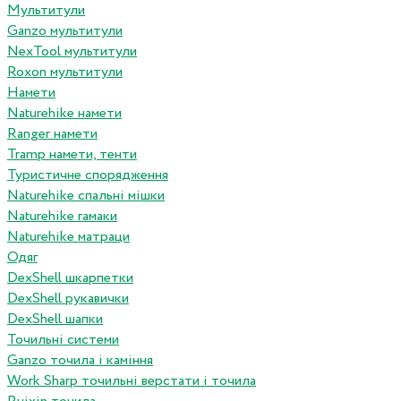
Мультитули
Ganzo мультитули
NexTool мультитули
Roxon мультитули
Намети
Naturehike намети
Ranger намети
Tramp намети, тенти
Туристичне спорядження
Naturehike спальні мішки
Naturehike гамаки
Naturehike матраци
Одяг
DexShell шкарпетки
DexShell рукавички
DexShell шапки
Точильні системи
Ganzo точила і каміння
Work Sharp точильні верстати і точила