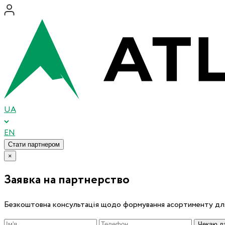
UA
EN
Стати партнером
×
Заявка на партнерство
Безкоштовна консультація щодо формування асортименту для
Чекаю дз