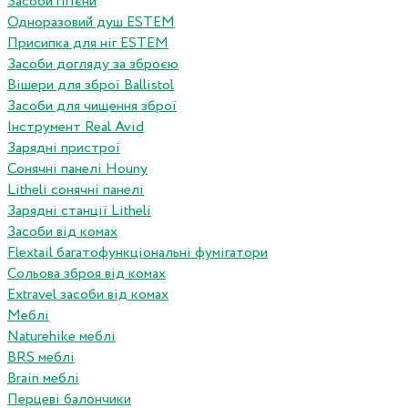
Засоби гігієни
Одноразовий душ ESTEM
Присипка для ніг ESTEM
Засоби догляду за зброєю
Вішери для зброї Ballistol
Засоби для чищення зброї
Інструмент Real Avid
Зарядні пристрої
Сонячні панелі Houny
Litheli сонячні панелі
Зарядні станції Litheli
Засоби від комах
Flextail багатофункціональні фумігатори
Сольова зброя від комах
Extravel засоби від комах
Меблі
Naturehike меблі
BRS меблі
Brain меблі
Перцеві балончики