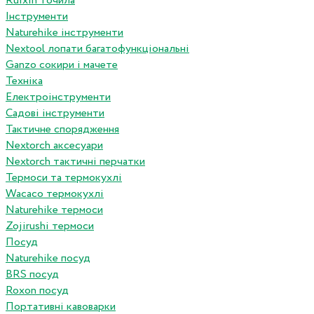
Ruixin точила
Інструменти
Naturehike інструменти
Nextool лопати багатофункціональні
Ganzo сокири і мачете
Техніка
Електроінструменти
Садові інструменти
Тактичне спорядження
Nextorch аксесуари
Nextorch тактичні перчатки
Термоси та термокухлі
Wacaco термокухлі
Naturehike термоси
Zojirushi термоси
Посуд
Naturehike посуд
BRS посуд
Roxon посуд
Портативні кавоварки