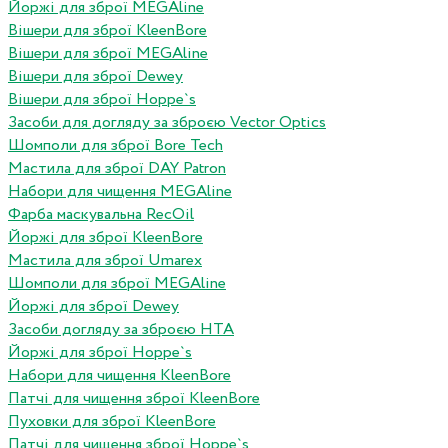
Йоржі для зброї MEGAline
Вішери для зброї KleenBore
Вішери для зброї MEGAline
Вішери для зброї Dewey
Вішери для зброї Hoppe`s
Засоби для догляду за зброєю Vector Optics
Шомполи для зброї Bore Tech
Мастила для зброї DAY Patron
Набори для чищення MEGAline
Фарба маскувальна RecOil
Йоржі для зброї KleenBore
Мастила для зброї Umarex
Шомполи для зброї MEGAline
Йоржі для зброї Dewey
Засоби догляду за зброєю HTA
Йоржі для зброї Hoppe`s
Набори для чищення KleenBore
Патчі для чищення зброї KleenBore
Пуховки для зброї KleenBore
Патчі для чищення зброї Hoppe`s