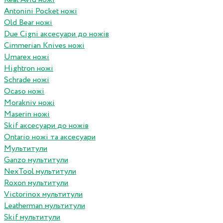
Antonini Pocket ножі
Old Bear ножі
Due Cigni аксесуари до ножів
Cimmerian Knives ножі
Umarex ножі
Hightron ножі
Schrade ножі
Ocaso ножі
Morakniv ножі
Maserin ножі
Skif аксесуари до ножів
Ontario ножі та аксесуари
Мультитули
Ganzo мультитули
NexTool мультитули
Roxon мультитули
Victorinox мультитули
Leatherman мультитули
Skif мультитули