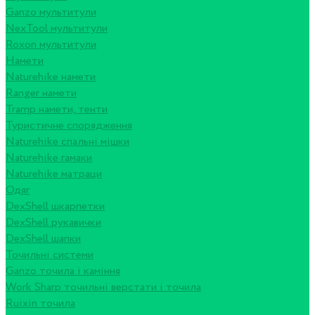
Ganzo мультитули
NexTool мультитули
Roxon мультитули
Намети
Naturehike намети
Ranger намети
Tramp намети, тенти
Туристичне спорядження
Naturehike спальні мішки
Naturehike гамаки
Naturehike матраци
Одяг
DexShell шкарпетки
DexShell рукавички
DexShell шапки
Точильні системи
Ganzo точила і каміння
Work Sharp точильні верстати і точила
Ruixin точила