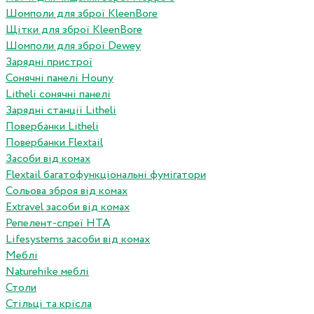
Шомполи для зброї KleenBore
Щітки для зброї KleenBore
Шомполи для зброї Dewey
Зарядні пристрої
Сонячні панелі Houny
Litheli сонячні панелі
Зарядні станції Litheli
Повербанки Litheli
Повербанки Flextail
Засоби від комах
Flextail багатофункціональні фумігатори
Сольова зброя від комах
Extravel засоби від комах
Репелент-спреї HTA
Lifesystems засоби від комах
Меблі
Naturehike меблі
Столи
Стільці та крісла