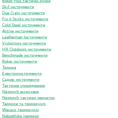
Boker Plus тактичні ручки
Skif інструменти
Due Cigni інструменти
Fix it Sticks інструменти
Сold Steel інструменти
Active інструменти
Leatherman Інструменти
Victorinox інструменти
HX Outdoors інструменти
Benchmade інструменти
Boker інструменти
Техніка
Електроінструменти
Садові інструменти
Тактичне спорядження
Nextorch аксесуари
Nextorch тактичні перчатки
Термоси та термокухлі
Wacaco термокухлі
Naturehike термоси