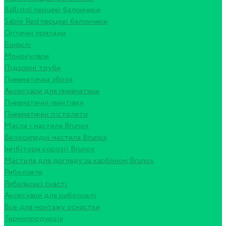
Ballistol перцеві балончики
Sabre Red перцеві балончики
Оптичні прилади
Біноклі
Монокуляри
Підзорні труби
Пневматична зброя
Аксесуари для пневматики
Пневматичні гвинтівки
Пневматичні пістолети
Масла і мастила Brunox
Велосипедні мастила Brunox
Інгібітори корозії Brunox
Мастила для догляду за карбоном Brunox
Риболовля
Рибальські снасті
Аксесуари для риболовлі
Все для монтажу оснастки
Термопродукція