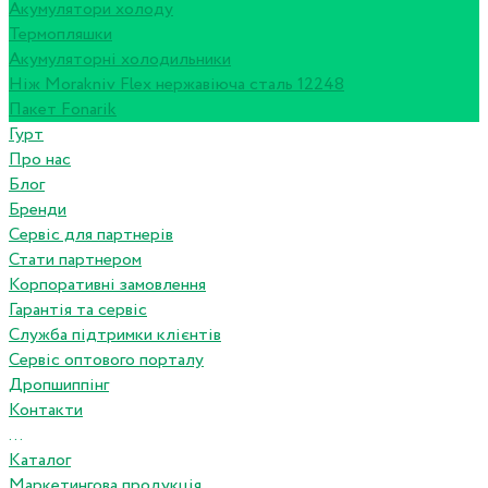
Акумулятори холоду
Термопляшки
Акумуляторні холодильники
Ніж Morakniv Flex нержавіюча сталь 12248
Пакет Fonarik
Гурт
Про нас
Блог
Бренди
Сервіс для партнерів
Стати партнером
Корпоративні замовлення
Гарантія та сервіс
Служба підтримки клієнтів
Сервіс оптового порталу
Дропшиппінг
Контакти
...
Каталог
Маркетингова продукція