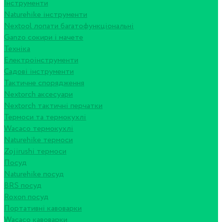
Інструменти
Naturehike інструменти
Nextool лопати багатофункціональні
Ganzo сокири і мачете
Техніка
Електроінструменти
Садові інструменти
Тактичне спорядження
Nextorch аксесуари
Nextorch тактичні перчатки
Термоси та термокухлі
Wacaco термокухлі
Naturehike термоси
Zojirushi термоси
Посуд
Naturehike посуд
BRS посуд
Roxon посуд
Портативні кавоварки
Wacaco кавоварки