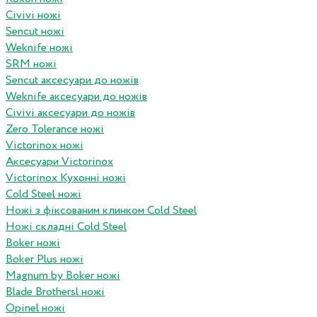
Civivi ножі
Sencut ножі
Weknife ножі
SRM ножі
Sencut аксесуари до ножів
Weknife аксесуари до ножів
Civivi аксесуари до ножів
Zero Tolerance ножі
Victorinox ножі
Аксесуари Victorinox
Victorinox Кухонні ножі
Cold Steel ножі
Ножі з фіксованим клинком Cold Steel
Ножі складні Cold Steel
Boker ножі
Boker Plus ножі
Magnum by Boker ножі
Blade Brothersl ножі
Opinel ножі