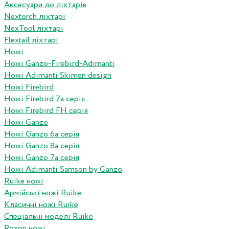
Аксесуари до ліхтарів
Nextorch ліхтарі
NexTool ліхтарі
Flextail ліхтарі
Ножі
Ножі Ganzo-Firebird-Adimanti
Ножі Adimanti Skimen design
Ножі Firebird
Ножі Firebird 7а серія
Ножі Firebird FH серія
Ножі Ganzo
Ножі Ganzo 6а серія
Ножі Ganzo 8а серія
Ножі Ganzo 7а серія
Ножі Adimanti Samson by Ganzo
Ruike ножі
Армійські ножі Ruike
Класичні ножі Ruike
Спеціальні моделі Ruike
Roxon ножi