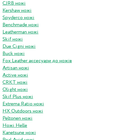
CJRB ножі
Kershaw ножі
Spyderco ножі
Benchmade ножі
Leatherman ножі
Skif ножі
Due Cigni ножі
Buck ножі
Fox Leather аксесуари до ножів
Artisan ножі
Active ножі
CRKT ножі
Olight ножі
Skif Plus ножі
Extrema Ratio ножі
HX Outdoors ножі
Peltonen ножі
Ножі Helle
Kanetsune ножі
Real Avid ножі