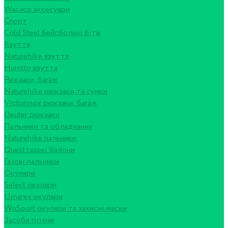
Wacaco аксесуари
Спорт
Cold Steel бейсбольні біти
Взуття
Naturehike взуття
Humtto взуття
Рюкзаки, багаж
Naturehike рюкзаки та сумки
Victorinox рюкзаки, багаж
Deuter рюкзаки
Пальники та обладнання
Naturehike пальники
Quest газові балони
Газові пальники
Окуляри
Select окуляри
Umarex окуляри
WoSport окуляри та захисні маски
Засоби гігієни