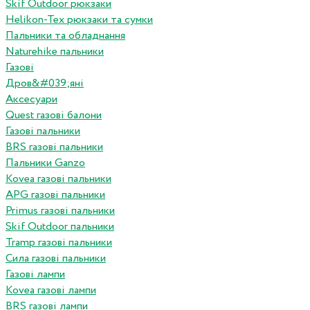
Skif Outdoor рюкзаки
Helikon-Tex рюкзаки та сумки
Пальники та обладнання
Naturehike пальники
Газові
Дров&#039;яні
Аксесуари
Quest газові балони
Газові пальники
BRS газові пальники
Пальники Ganzo
Kovea газові пальники
APG газові пальники
Primus газові пальники
Skif Outdoor пальники
Tramp газові пальники
Сила газові пальники
Газові лампи
Kovea газові лампи
BRS газові лампи