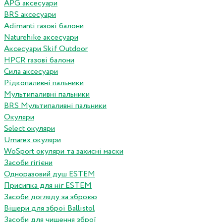
APG аксесуари
BRS аксесуари
Adimanti газові балони
Naturehike аксесуари
Аксесуари Skif Outdoor
HPCR газові балони
Сила аксесуари
Рідкопаливні пальники
Мультипаливні пальники
BRS Мультипаливні пальники
Окуляри
Select окуляри
Umarex окуляри
WoSport окуляри та захисні маски
Засоби гігієни
Одноразовий душ ESTEM
Присипка для ніг ESTEM
Засоби догляду за зброєю
Вішери для зброї Ballistol
Засоби для чищення зброї