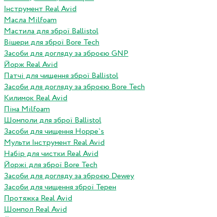
Інструмент Real Avid
Масла Milfoam
Мастила для зброї Ballistol
Вішери для зброї Bore Tech
Засоби для догляду за зброєю GNP
Йорж Real Avid
Патчі для чищення зброї Ballistol
Засоби для догляду за зброєю Bore Tech
Килимок Real Avid
Піна Milfoam
Шомполи для зброї Ballistol
Засоби для чищення Hoppe`s
Мульти Інструмент Real Avid
Набір для чистки Real Avid
Йоржі для зброї Bore Tech
Засоби для догляду за зброєю Dewey
Засоби для чищення зброї Терен
Протяжка Real Avid
Шомпол Real Avid