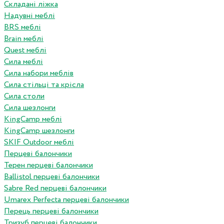
Складані ліжка
Надувні меблі
BRS меблі
Brain меблі
Quest меблі
Сила меблі
Сила набори меблів
Сила стільці та крісла
Сила столи
Сила шезлонги
KingCamp меблі
KingCamp шезлонги
SKIF Outdoor меблі
Перцеві балончики
Терен перцеві балончики
Ballistol перцеві балончики
Sabre Red перцеві балончики
Umarex Perfecta перцеві балончики
Перець перцеві балончики
Тризуб перцеві балончики