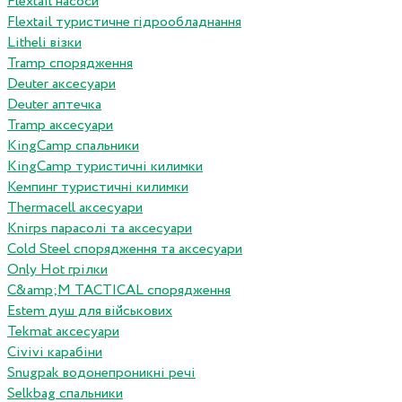
Flextail насоси
Flextail туристичне гідрообладнання
Litheli візки
Tramp спорядження
Deuter аксесуари
Deuter аптечка
Tramp аксесуари
KingCamp спальники
KingCamp туристичні килимки
Кемпинг туристичні килимки
Thermacell аксесуари
Knirps парасолі та аксесуари
Cold Steel спорядження та аксесуари
Only Hot грілки
C&amp;M TACTICAL спорядження
Estem душ для військових
Tekmat аксесуари
Сivivi карабіни
Snugpak водонепроникні речі
Selkbag спальники