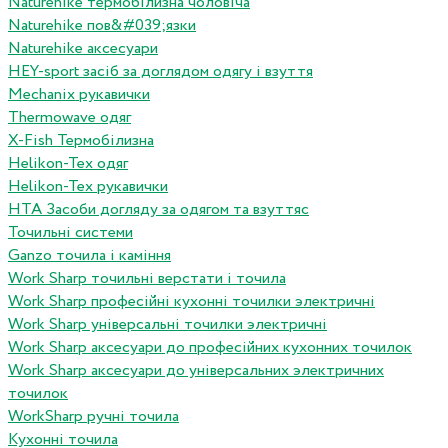
Naturehike термобілизна чоловіча
Naturehike пов&#039;язки
Naturehike аксесуари
HEY-sport засіб за доглядом одягу і взуття
Mechanix рукавички
Thermowave одяг
X-Fish Термобілизна
Helikon-Tex одяг
Helikon-Tex рукавички
HTA Засоби догляду за одягом та взуттяс
Точильні системи
Ganzo точила і каміння
Work Sharp точильні верстати і точила
Work Sharp професiйнi кухоннi точилки электричнi
Work Sharp унiверсальнi точилки электричнi
Work Sharp аксесуари до професiйних кухонних точилок
Work Sharp аксесуари до унiверсальних электричних
точилок
WorkSharp ручні точила
Кухонні точила