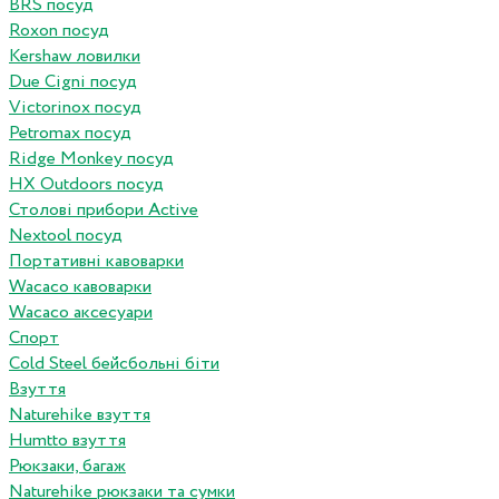
BRS посуд
Roxon посуд
Kershaw ловилки
Due Cigni посуд
Victorinox посуд
Petromax посуд
Ridge Monkey посуд
HX Outdoors посуд
Столові прибори Active
Nextool посуд
Портативні кавоварки
Wacaco кавоварки
Wacaco аксесуари
Спорт
Cold Steel бейсбольні біти
Взуття
Naturehike взуття
Humtto взуття
Рюкзаки, багаж
Naturehike рюкзаки та сумки