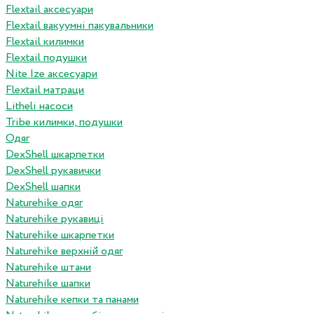
Flextail аксесуари
Flextail вакуумні пакувальники
Flextail килимки
Flextail подушки
Nite Ize аксесуари
Flextail матраци
Litheli насоси
Tribe килимки, подушки
Одяг
DexShell шкарпетки
DexShell рукавички
DexShell шапки
Naturehike одяг
Naturehike рукавиці
Naturehike шкарпетки
Naturehike верхній одяг
Naturehike штани
Naturehike шапки
Naturehike кепки та панами