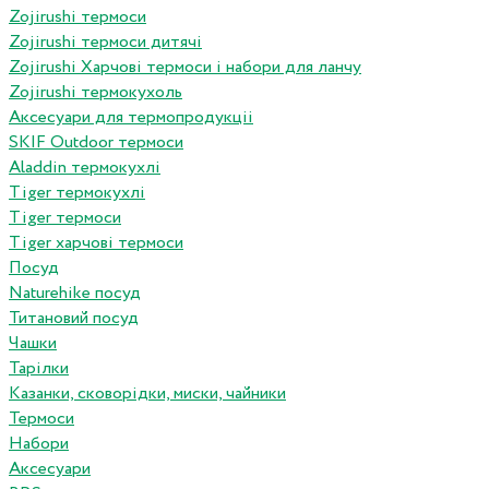
Zojirushi термоси
Zojirushi термоси дитячі
Zojirushi Харчові термоси і набори для ланчу
Zojirushi термокухоль
Аксесуари для термопродукціі
SKIF Outdoor термоси
Aladdin термокухлі
Tiger термокухлі
Tiger термоси
Tiger харчові термоси
Посуд
Naturehike посуд
Титановий посуд
Чашки
Тарілки
Казанки, сковорідки, миски, чайники
Термоси
Набори
Аксесуари