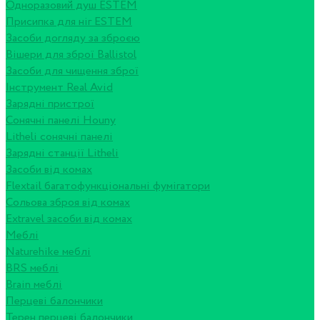
Одноразовий душ ESTEM
Присипка для ніг ESTEM
Засоби догляду за зброєю
Вішери для зброї Ballistol
Засоби для чищення зброї
Інструмент Real Avid
Зарядні пристрої
Сонячні панелі Houny
Litheli сонячні панелі
Зарядні станції Litheli
Засоби від комах
Flextail багатофункціональні фумігатори
Сольова зброя від комах
Extravel засоби від комах
Меблі
Naturehike меблі
BRS меблі
Brain меблі
Перцеві балончики
Терен перцеві балончики