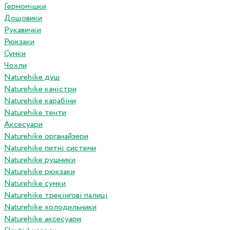
Гермомішки
Дощовики
Рукавички
Рюкзаки
Сумки
Чохли
Naturehike душ
Naturehike каністри
Naturehike карабіни
Naturehike тенти
Аксесуари
Naturehike органайзери
Naturehike питні системи
Naturehike рушники
Naturehike рюкзаки
Naturehike сумки
Naturehike трекінгові палиці
Naturehike холодильники
Naturehike аксесуари