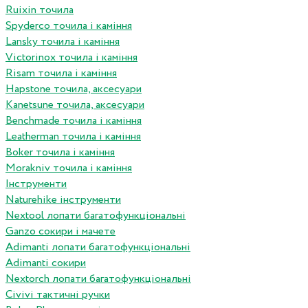
Ruixin точила
Spyderco точила і каміння
Lansky точила і каміння
Victorinox точила і каміння
Risam точила і каміння
Hapstone точила, аксесуари
Kanetsune точила, аксесуари
Benchmade точила і каміння
Leatherman точила і каміння
Boker точила і каміння
Morakniv точила і каміння
Інструменти
Naturehike інструменти
Nextool лопати багатофункціональні
Ganzo сокири і мачете
Adimanti лопати багатофункціональні
Adimanti сокири
Nextorch лопати багатофункціональні
Сivivi тактичні ручки