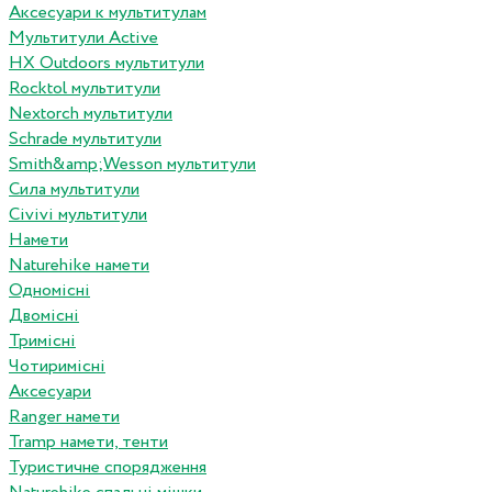
Аксесуари к мультитулам
Мультитули Active
HX Outdoors мультитули
Rocktol мультитули
Nextorch мультитули
Schrade мультитули
Smith&amp;Wesson мультитули
Сила мультитули
Civivi мультитули
Намети
Naturehike намети
Одномісні
Двомісні
Тримісні
Чотиримісні
Аксесуари
Ranger намети
Tramp намети, тенти
Туристичне спорядження