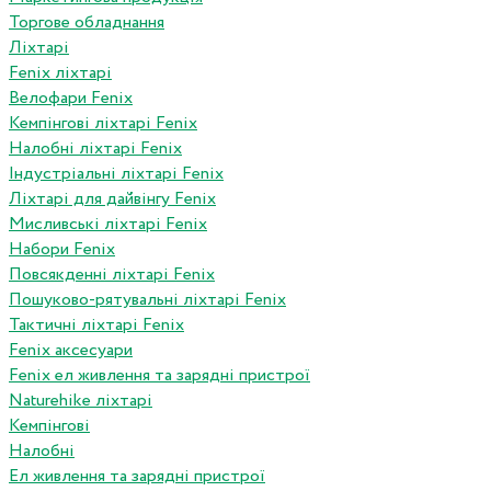
Торгове обладнання
Ліхтарі
Fenix ліхтарі
Велофари Fenix
Кемпінгові ліхтарі Fenix
Налобні ліхтарі Fenix
Індустріальні ліхтарі Fenix
Ліхтарі для дайвінгу Fenix
Мисливські ліхтарі Fenix
Набори Fenix
Повсякденні ліхтарі Fenix
Пошуково-рятувальні ліхтарі Fenix
Тактичні ліхтарі Fenix
Fenix аксесуари
Fenix ел живлення та зарядні пристрої
Naturehike ліхтарі
Кемпінгові
Налобні
Ел живлення та зарядні пристрої