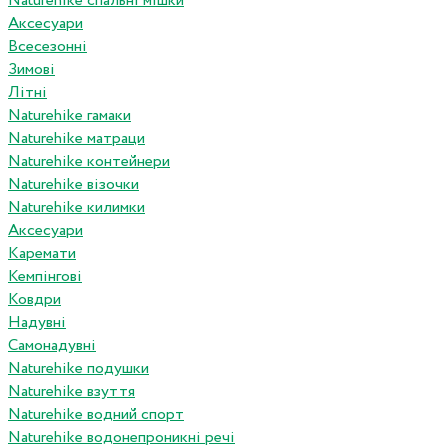
Naturehike спальні мішки
Аксесуари
Всесезонні
Зимові
Літні
Naturehike гамаки
Naturehike матраци
Naturehike контейнери
Naturehike візочки
Naturehike килимки
Аксесуари
Каремати
Кемпінгові
Ковдри
Надувні
Самонадувні
Naturehike подушки
Naturehike взуття
Naturehike водний спорт
Naturehike водонепроникні речі