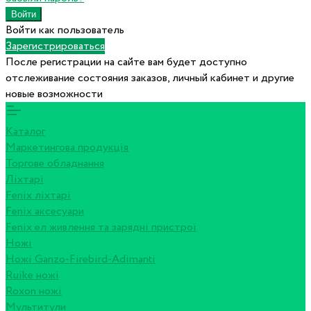
Войти как пользователь
Зарегистрироваться
После регистрации на сайте вам будет доступно
отслеживание состояния заказов, личный кабинет и другие
новые возможности
Каталог
Маркетингова продукція
Торгове обладнання
Ліхтарі
Fenix ліхтарі
Fenix аксесуари
Fenix ел живлення та зарядні пристрої
Ножі
Ножі Ganzo-Firebird-Adimanti
Ruike ножі
Roxon ножi
Мультитули