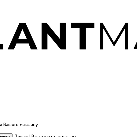
 Вашого магазину
Дякую! Ваш запит надіслано.
вінка