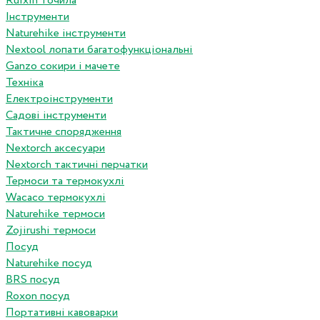
Ruixin точила
Інструменти
Naturehike інструменти
Nextool лопати багатофункціональні
Ganzo сокири і мачете
Техніка
Електроінструменти
Садові інструменти
Тактичне спорядження
Nextorch аксесуари
Nextorch тактичні перчатки
Термоси та термокухлі
Wacaco термокухлі
Naturehike термоси
Zojirushi термоси
Посуд
Naturehike посуд
BRS посуд
Roxon посуд
Портативні кавоварки