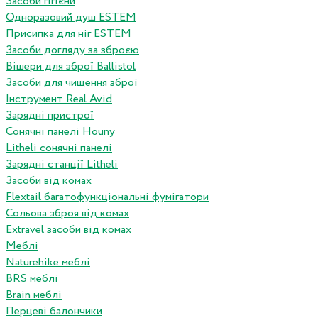
Засоби гігієни
Одноразовий душ ESTEM
Присипка для ніг ESTEM
Засоби догляду за зброєю
Вішери для зброї Ballistol
Засоби для чищення зброї
Інструмент Real Avid
Зарядні пристрої
Сонячні панелі Houny
Litheli сонячні панелі
Зарядні станції Litheli
Засоби від комах
Flextail багатофункціональні фумігатори
Сольова зброя від комах
Extravel засоби від комах
Меблі
Naturehike меблі
BRS меблі
Brain меблі
Перцеві балончики