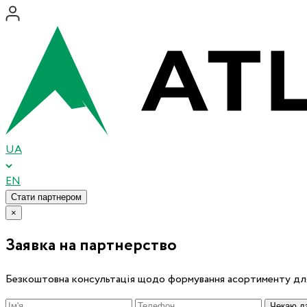
UA
EN
Стати партнером
×
Заявка на партнерство
Безкоштовна консультація щодо формування асортименту для
Чекаю дз