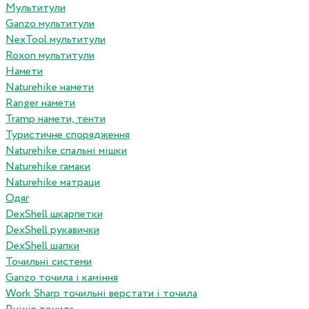
Мультитули
Ganzo мультитули
NexTool мультитули
Roxon мультитули
Намети
Naturehike намети
Ranger намети
Tramp намети, тенти
Туристичне спорядження
Naturehike спальні мішки
Naturehike гамаки
Naturehike матраци
Одяг
DexShell шкарпетки
DexShell рукавички
DexShell шапки
Точильні системи
Ganzo точила і каміння
Work Sharp точильні верстати і точила