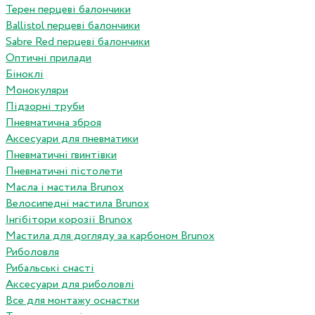
Терен перцеві балончики
Ballistol перцеві балончики
Sabre Red перцеві балончики
Оптичні прилади
Біноклі
Монокуляри
Підзорні труби
Пневматична зброя
Аксесуари для пневматики
Пневматичні гвинтівки
Пневматичні пістолети
Масла і мастила Brunox
Велосипедні мастила Brunox
Інгібітори корозії Brunox
Мастила для догляду за карбоном Brunox
Риболовля
Рибальські снасті
Аксесуари для риболовлі
Все для монтажу оснастки