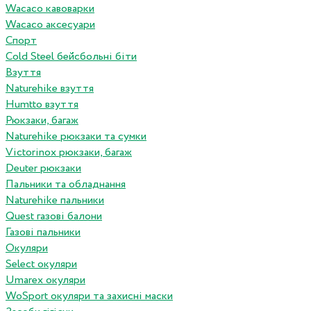
Wacaco кавоварки
Wacaco аксесуари
Спорт
Cold Steel бейсбольні біти
Взуття
Naturehike взуття
Humtto взуття
Рюкзаки, багаж
Naturehike рюкзаки та сумки
Victorinox рюкзаки, багаж
Deuter рюкзаки
Пальники та обладнання
Naturehike пальники
Quest газові балони
Газові пальники
Окуляри
Select окуляри
Umarex окуляри
WoSport окуляри та захисні маски