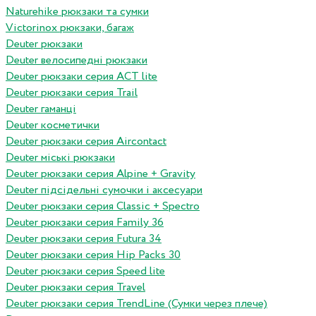
Naturehike рюкзаки та сумки
Victorinox рюкзаки, багаж
Deuter рюкзаки
Deuter велосипедні рюкзаки
Deuter рюкзаки серия ACT lite
Deuter рюкзаки серия Trail
Deuter гаманці
Deuter косметички
Deuter рюкзаки серия Aircontact
Deuter міські рюкзаки
Deuter рюкзаки серия Alpine + Gravity
Deuter підсідельні сумочки і аксесуари
Deuter рюкзаки серия Classic + Spectro
Deuter рюкзаки серия Family 36
Deuter рюкзаки серия Futura 34
Deuter рюкзаки серия Hip Packs 30
Deuter рюкзаки серия Speed lite
Deuter рюкзаки серия Travel
Deuter рюкзаки серия TrendLine (Сумки через плече)