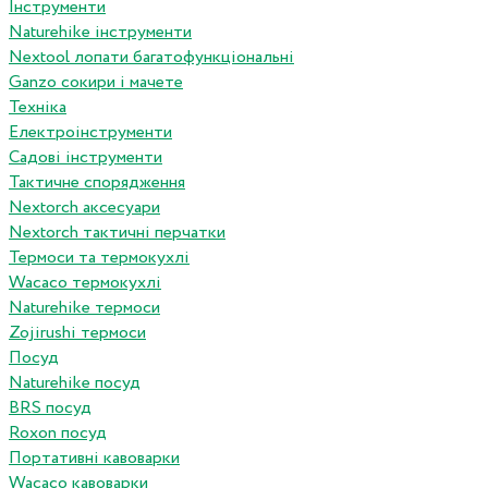
Інструменти
Naturehike інструменти
Nextool лопати багатофункціональні
Ganzo сокири і мачете
Техніка
Електроінструменти
Садові інструменти
Тактичне спорядження
Nextorch аксесуари
Nextorch тактичні перчатки
Термоси та термокухлі
Wacaco термокухлі
Naturehike термоси
Zojirushi термоси
Посуд
Naturehike посуд
BRS посуд
Roxon посуд
Портативні кавоварки
Wacaco кавоварки