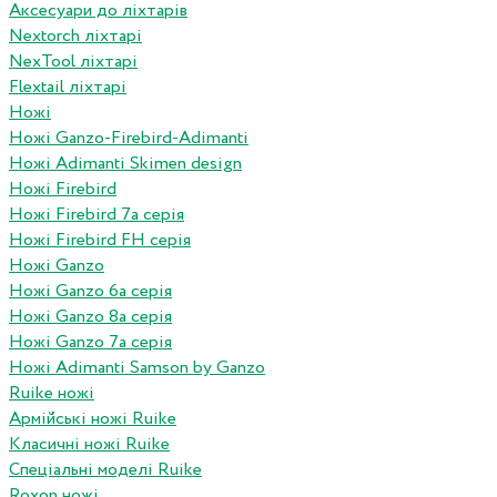
Аксесуари до ліхтарів
Nextorch ліхтарі
NexTool ліхтарі
Flextail ліхтарі
Ножі
Ножі Ganzo-Firebird-Adimanti
Ножі Adimanti Skimen design
Ножі Firebird
Ножі Firebird 7а серія
Ножі Firebird FH серія
Ножі Ganzo
Ножі Ganzo 6а серія
Ножі Ganzo 8а серія
Ножі Ganzo 7а серія
Ножі Adimanti Samson by Ganzo
Ruike ножі
Армійські ножі Ruike
Класичні ножі Ruike
Спеціальні моделі Ruike
Roxon ножi