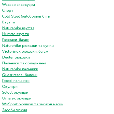
Wacaco аксесуари
Спорт
Cold Steel бейсбольні біти
Взуття
Naturehike взуття
Humtto взуття
Рюкзаки, багаж
Naturehike рюкзаки та сумки
Victorinox рюкзаки, багаж
Deuter рюкзаки
Пальники та обладнання
Naturehike пальники
Quest газові балони
Газові пальники
Окуляри
Select окуляри
Umarex окуляри
WoSport окуляри та захисні маски
Засоби гігієни