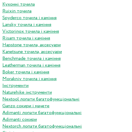
Кухонні точила
Ruixin точила
Spyderco точила і каміння
Lansky точила і каміння
Victorinox точила і каміння
Risam точила і каміння
Hapstone точила, аксесуари
Kanetsune точила, аксесуари
Benchmade точила і каміння
Leatherman точила і каміння
Boker точила і каміння
Morakniv точила і каміння
Інструменти
Naturehike інструменти
Nextool лопати багатофункціональні
Ganzo сокири і мачете
Adimanti лопати багатофункціональні
Adimanti сокири
Nextorch лопати багатофункціональні