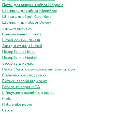
Патчі для чищення зброї Hoppe`s
Шомполи для зброї KleenBore
Щітки для зброї KleenBore
Шомполи для зброї Dewey
Зарядні пристрої
Сонячні панелі Houny
Litheli сонячні панелі
Зарядні станції Litheli
Повербанки Litheli
Повербанки Flextail
Засоби від комах
Flextail багатофункціональні фумігатори
Сольова зброя від комах
Extravel засоби від комах
Репелент-спреї HTA
Lifesystems засоби від комах
Меблі
Naturehike меблі
Столи