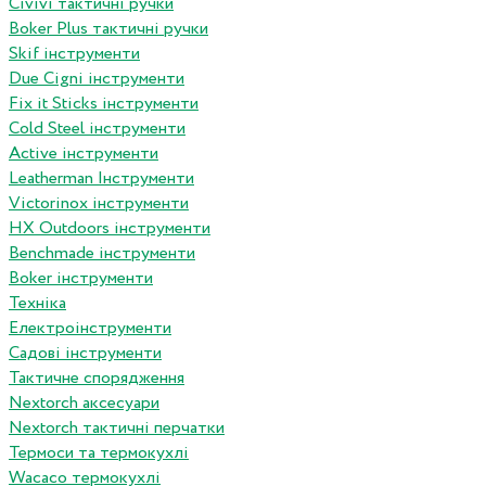
Сivivi тактичні ручки
Boker Plus тактичні ручки
Skif інструменти
Due Cigni інструменти
Fix it Sticks інструменти
Сold Steel інструменти
Active інструменти
Leatherman Інструменти
Victorinox інструменти
HX Outdoors інструменти
Benchmade інструменти
Boker інструменти
Техніка
Електроінструменти
Садові інструменти
Тактичне спорядження
Nextorch аксесуари
Nextorch тактичні перчатки
Термоси та термокухлі
Wacaco термокухлі