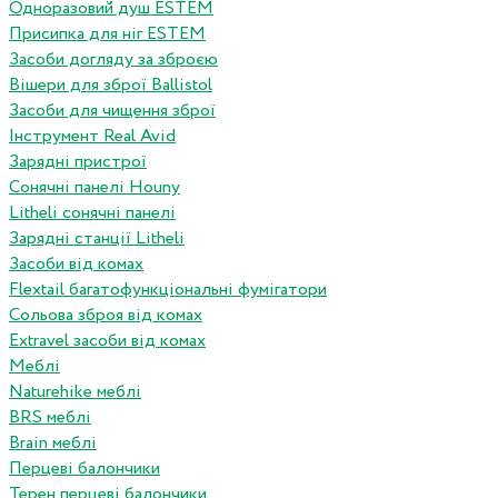
Одноразовий душ ESTEM
Присипка для ніг ESTEM
Засоби догляду за зброєю
Вішери для зброї Ballistol
Засоби для чищення зброї
Інструмент Real Avid
Зарядні пристрої
Сонячні панелі Houny
Litheli сонячні панелі
Зарядні станції Litheli
Засоби від комах
Flextail багатофункціональні фумігатори
Сольова зброя від комах
Extravel засоби від комах
Меблі
Naturehike меблі
BRS меблі
Brain меблі
Перцеві балончики
Терен перцеві балончики