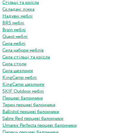
Стільці та крісла
Складані ліжка
Надувні меблі
BRS меблі
Brain меблі
Quest меблі
Сила меблі
Сила набори меблів
Сила стільці та крісла
Сила столи
Сила шезлонги
KingCamp меблі
KingCamp шезлонги
SKIF Outdoor меблі
Перцеві балончики
Терен перцеві балончики
Ballistol перцеві балончики
Sabre Red перцеві балончики
Umarex Perfecta перцеві балончики
Перець перцеві балончики