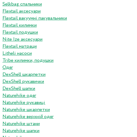
Selkbag спальники
Flextail аксесуари
Flextail вакуумні пакувальники
Flextail килимки
Flextail подушки
Nite Ize аксесуари
Flextail матраци
Litheli насоси
Tribe килимки, подушки
Одяг
DexShell шкарпетки
DexShell рукавички
DexShell шапки
Naturehike одяг
Naturehike рукавиці
Naturehike шкарпетки
Naturehike верхній одяг
Naturehike штани
Naturehike шапки