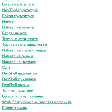
Ganzo мультитули
NexTool мультитули
Roxon мультитули
Намети
Naturehike намети
Ranger намети
Tramp намети, тенти
Туристичне спорядження
Naturehike спальні мішки
Naturehike гамаки
Naturehike матраци
Одяг
DexShell шкарпетки
DexShell рукавички
DexShell шапки
Точильні системи
Ganzo точила і каміння
Work Sharp точильні верстати і точила
Ruixin точила