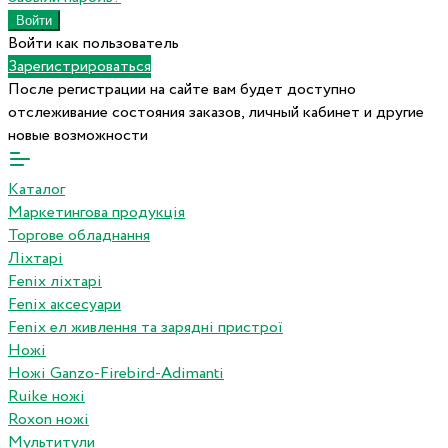
Войти как пользователь
Зарегистрироваться
После регистрации на сайте вам будет доступно
отслеживание состояния заказов, личный кабинет и другие
новые возможности
Каталог
Маркетингова продукція
Торгове обладнання
Ліхтарі
Fenix ліхтарі
Fenix аксесуари
Fenix ел живлення та зарядні пристрої
Ножі
Ножі Ganzo-Firebird-Adimanti
Ruike ножі
Roxon ножi
Мультитули