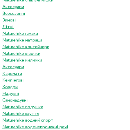
Naturehike спальні мішки
Аксесуари
Всесезонні
Зимові
Літні
Naturehike гамаки
Naturehike матраци
Naturehike контейнери
Naturehike візочки
Naturehike килимки
Аксесуари
Каремати
Кемпінгові
Ковдри
Надувні
Самонадувні
Naturehike подушки
Naturehike взуття
Naturehike водний спорт
Naturehike водонепроникні речі