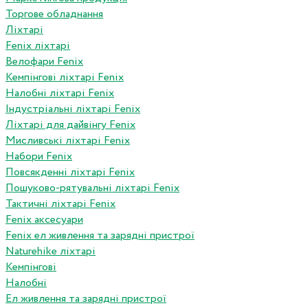
Торгове обладнання
Ліхтарі
Fenix ліхтарі
Велофари Fenix
Кемпінгові ліхтарі Fenix
Налобні ліхтарі Fenix
Індустріальні ліхтарі Fenix
Ліхтарі для дайвінгу Fenix
Мисливські ліхтарі Fenix
Набори Fenix
Повсякденні ліхтарі Fenix
Пошуково-рятувальні ліхтарі Fenix
Тактичні ліхтарі Fenix
Fenix аксесуари
Fenix ел живлення та зарядні пристрої
Naturehike ліхтарі
Кемпінгові
Налобні
Ел живлення та зарядні пристрої