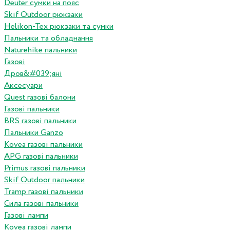
Deuter сумки на пояс
Skif Outdoor рюкзаки
Helikon-Tex рюкзаки та сумки
Пальники та обладнання
Naturehike пальники
Газові
Дров&#039;яні
Аксесуари
Quest газові балони
Газові пальники
BRS газові пальники
Пальники Ganzo
Kovea газові пальники
APG газові пальники
Primus газові пальники
Skif Outdoor пальники
Tramp газові пальники
Сила газові пальники
Газові лампи
Kovea газові лампи