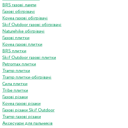
BRS газові лампи
Газові обігрівачі
Kovea газові обігрівачі
Skif Outdoor газові обігрівачі
Naturehike обігрівачі
Газові плитки
Kovea газові плитки
BRS плитки
Skif Outdoor газові плитки
Petromax плитки
Tramp плитки
Tramp плитки-обігрівачі
Сила плитки
Tribe плитки
Газові різаки
Kovea газові різаки
Газові різаки Skif Outdoor
Tramp газові різаки
Аксесуари для пальників