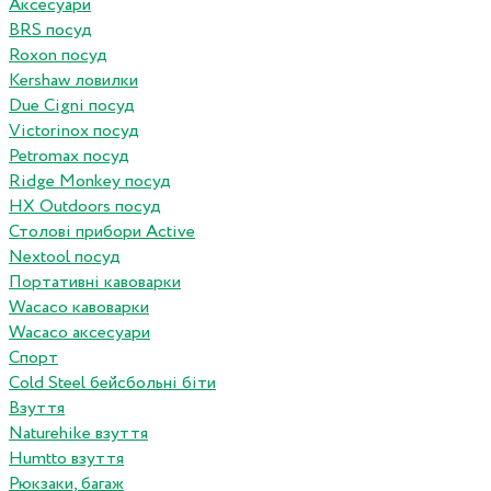
Аксесуари
BRS посуд
Roxon посуд
Kershaw ловилки
Due Cigni посуд
Victorinox посуд
Petromax посуд
Ridge Monkey посуд
HX Outdoors посуд
Столові прибори Active
Nextool посуд
Портативні кавоварки
Wacaco кавоварки
Wacaco аксесуари
Спорт
Cold Steel бейсбольні біти
Взуття
Naturehike взуття
Humtto взуття
Рюкзаки, багаж