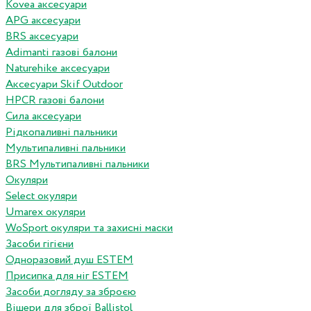
Kovea аксесуари
APG аксесуари
BRS аксесуари
Adimanti газові балони
Naturehike аксесуари
Аксесуари Skif Outdoor
HPCR газові балони
Сила аксесуари
Рідкопаливні пальники
Мультипаливні пальники
BRS Мультипаливні пальники
Окуляри
Select окуляри
Umarex окуляри
WoSport окуляри та захисні маски
Засоби гігієни
Одноразовий душ ESTEM
Присипка для ніг ESTEM
Засоби догляду за зброєю
Вішери для зброї Ballistol