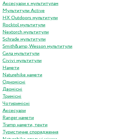
Аксесуари к мультитулам
Мультитули Active
HX Outdoors мультитули
Rocktol мультитули
Nextorch мультитули
Schrade мультитули
Smith&amp;Wesson мультитули
Сила мультитули
Civivi мультитули
Намети
Naturehike намети
Одномісні
Двомісні
Тримісні
Чотиримісні
Аксесуари
Ranger намети
Tramp намети, тенти
Туристичне спорядження