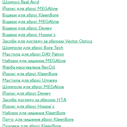
Шомпол Real Avid
Йоржі для зброї MEGAline
Вішери для зброї KleenBore
Вішери для зброї MEGAline
Вішери для зброї Dewey
Вішери для зброї Hoppe`s
Засоби для догляду за зброєю Vector Optics
Шомполи для зброї Bore Tech
Мастила для зброї DAY Patron
Набори для чищення MEGAline
Фарба маскувальна RecOil
Йоржі для зброї KleenBore
Мастила для зброї Umarex
Шомполи для зброї MEGAline
Йоржі для зброї Dewey
Засоби догляду за зброєю HTA
Йоржі для зброї Hoppe`s
Набори для чищення KleenBore
Патчі для чищення зброї KleenBore
Пуховки для зброї KleenBore