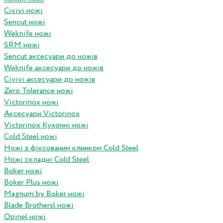
Civivi ножі
Sencut ножі
Weknife ножі
SRM ножі
Sencut аксесуари до ножів
Weknife аксесуари до ножів
Civivi аксесуари до ножів
Zero Tolerance ножі
Victorinox ножі
Аксесуари Victorinox
Victorinox Кухонні ножі
Cold Steel ножі
Ножі з фіксованим клинком Cold Steel
Ножі складні Cold Steel
Boker ножі
Boker Plus ножі
Magnum by Boker ножі
Blade Brothersl ножі
Opinel ножі