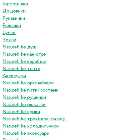
Гермомішки
Дощовики
Рукавички
Рюкзаки
Сумки
Чохли
Naturehike душ
Naturehike каністри
Naturehike карабіни
Naturehike тенти
Аксесуари
Naturehike органайзери
Naturehike питні системи
Naturehike рушники
Naturehike рюкзаки
Naturehike сумки
Naturehike трекінгові палиці
Naturehike холодильники
Naturehike аксесуари