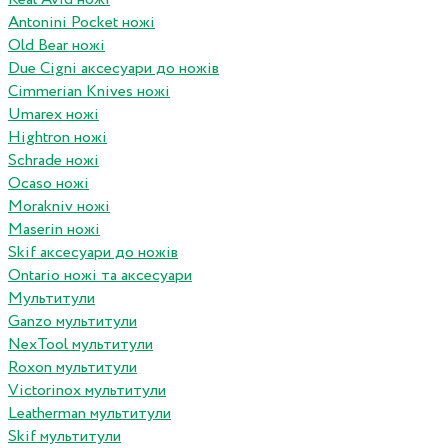
Antonini Pocket ножі
Old Bear ножі
Due Cigni аксесуари до ножів
Cimmerian Knives ножі
Umarex ножі
Hightron ножі
Schrade ножі
Ocaso ножі
Morakniv ножі
Maserin ножі
Skif аксесуари до ножів
Ontario ножі та аксесуари
Мультитули
Ganzo мультитули
NexTool мультитули
Roxon мультитули
Victorinox мультитули
Leatherman мультитули
Skif мультитули