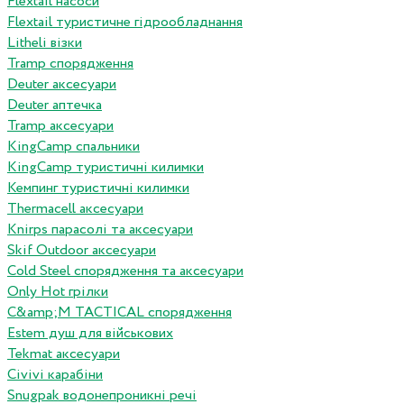
Flextail насоси
Flextail туристичне гідрообладнання
Litheli візки
Tramp спорядження
Deuter аксесуари
Deuter аптечка
Tramp аксесуари
KingCamp спальники
KingCamp туристичні килимки
Кемпинг туристичні килимки
Thermacell аксесуари
Knirps парасолі та аксесуари
Skif Outdoor аксесуари
Cold Steel спорядження та аксесуари
Only Hot грілки
C&amp;M TACTICAL спорядження
Estem душ для військових
Tekmat аксесуари
Сivivi карабіни
Snugpak водонепроникні речі