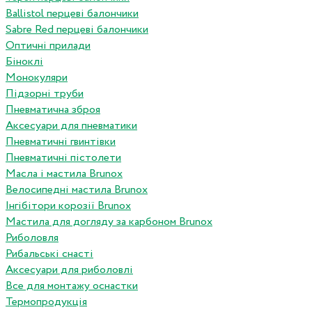
Ballistol перцеві балончики
Sabre Red перцеві балончики
Оптичні прилади
Біноклі
Монокуляри
Підзорні труби
Пневматична зброя
Аксесуари для пневматики
Пневматичні гвинтівки
Пневматичні пістолети
Масла і мастила Brunox
Велосипедні мастила Brunox
Інгібітори корозії Brunox
Мастила для догляду за карбоном Brunox
Риболовля
Рибальські снасті
Аксесуари для риболовлі
Все для монтажу оснастки
Термопродукція