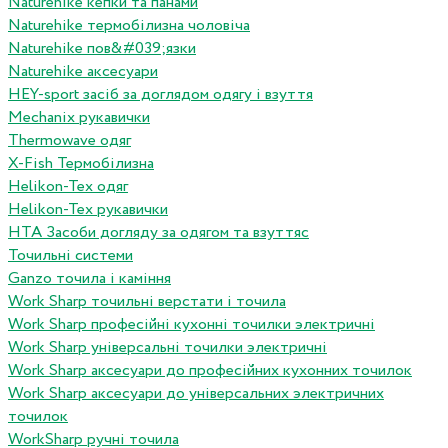
Naturehike кепки та панами
Naturehike термобілизна чоловіча
Naturehike пов&#039;язки
Naturehike аксесуари
HEY-sport засіб за доглядом одягу і взуття
Mechanix рукавички
Thermowave одяг
X-Fish Термобілизна
Helikon-Tex одяг
Helikon-Tex рукавички
HTA Засоби догляду за одягом та взуттяс
Точильні системи
Ganzo точила і каміння
Work Sharp точильні верстати і точила
Work Sharp професiйнi кухоннi точилки электричнi
Work Sharp унiверсальнi точилки электричнi
Work Sharp аксесуари до професiйних кухонних точилок
Work Sharp аксесуари до унiверсальних электричних
точилок
WorkSharp ручні точила