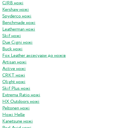
CJRB ножі
Kershaw ножі
Spyderco ножі
Benchmade ножі
Leatherman ножі
Skif ножі
Due Cigni ножі
Buck ножі
Fox Leather аксесуари до ножів
Artisan ножі
Active ножі
CRKT ножі
Olight ножі
Skif Plus ножі
Extrema Ratio ножі
HX Outdoors ножі
Peltonen ножі
Ножі Helle
Kanetsune ножі
Real Avid ножі