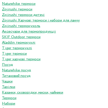
Naturehike термоси
Zojirushi термоси
Zojirushi термоси дитячі
Zojirushi Харчові термоси і набори для ланчу
Zojirushi термокухоль
Аксесуари для термопродукціі
SKIF Outdoor термоси
Aladdin термокухлі
Tiger термокухлі
Tiger термоси
Tiger харчові термоси
Посуд
Naturehike посуд
Титановий посуд
Чашки
Тарілки
Казанки, сковорідки, миски, чайники
Термоси
Набори