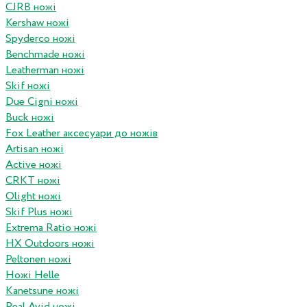
CJRB ножі
Kershaw ножі
Spyderco ножі
Benchmade ножі
Leatherman ножі
Skif ножі
Due Cigni ножі
Buck ножі
Fox Leather аксесуари до ножів
Artisan ножі
Active ножі
CRKT ножі
Olight ножі
Skif Plus ножі
Extrema Ratio ножі
HX Outdoors ножі
Peltonen ножі
Ножі Helle
Kanetsune ножі
Real Avid ножі