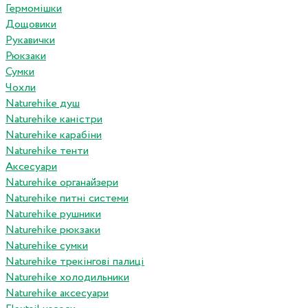
Гермомішки
Дощовики
Рукавички
Рюкзаки
Сумки
Чохли
Naturehike душ
Naturehike каністри
Naturehike карабіни
Naturehike тенти
Аксесуари
Naturehike органайзери
Naturehike питні системи
Naturehike рушники
Naturehike рюкзаки
Naturehike сумки
Naturehike трекінгові палиці
Naturehike холодильники
Naturehike аксесуари