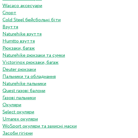
Wacaco аксесуари
Спорт
Cold Steel бейсбольні біти
Взуття
Naturehike взуття
Humtto взуття
Рюкзаки, багаж
Naturehike рюкзаки та сумки
Victorinox рюкзаки, багаж
Deuter рюкзаки
Пальники та обладнання
Naturehike пальники
Quest газові балони
Газові пальники
Окуляри
Select окуляри
Umarex окуляри
WoSport окуляри та захисні маски
Засоби гігієни