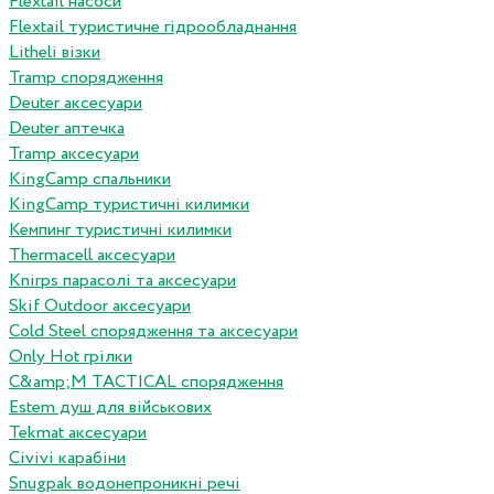
Flextail насоси
Flextail туристичне гідрообладнання
Litheli візки
Tramp спорядження
Deuter аксесуари
Deuter аптечка
Tramp аксесуари
KingCamp спальники
KingCamp туристичні килимки
Кемпинг туристичні килимки
Thermacell аксесуари
Knirps парасолі та аксесуари
Skif Outdoor аксесуари
Cold Steel спорядження та аксесуари
Only Hot грілки
C&amp;M TACTICAL спорядження
Estem душ для військових
Tekmat аксесуари
Сivivi карабіни
Snugpak водонепроникні речі