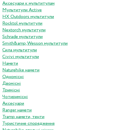
Аксесуари к мультитулам
Мультитули Active
HX Outdoors мультитули
Rocktol мультитули
Nextorch мультитули
Schrade мультитули
Smith&amp;Wesson мультитули
Сила мультитули
Civivi мультитули
Намети
Naturehike намети
Одномісні
Двомісні
Тримісні
Чотиримісні
Аксесуари
Ranger намети
Tramp намети, тенти
Туристичне спорядження