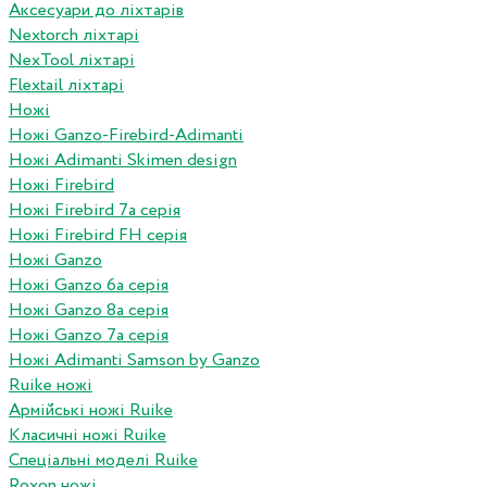
Аксесуари до ліхтарів
Nextorch ліхтарі
NexTool ліхтарі
Flextail ліхтарі
Ножі
Ножі Ganzo-Firebird-Adimanti
Ножі Adimanti Skimen design
Ножі Firebird
Ножі Firebird 7а серія
Ножі Firebird FH серія
Ножі Ganzo
Ножі Ganzo 6а серія
Ножі Ganzo 8а серія
Ножі Ganzo 7а серія
Ножі Adimanti Samson by Ganzo
Ruike ножі
Армійські ножі Ruike
Класичні ножі Ruike
Спеціальні моделі Ruike
Roxon ножi