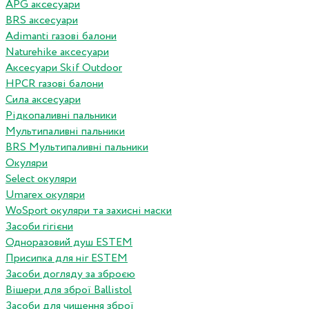
APG аксесуари
BRS аксесуари
Adimanti газові балони
Naturehike аксесуари
Аксесуари Skif Outdoor
HPCR газові балони
Сила аксесуари
Рідкопаливні пальники
Мультипаливні пальники
BRS Мультипаливні пальники
Окуляри
Select окуляри
Umarex окуляри
WoSport окуляри та захисні маски
Засоби гігієни
Одноразовий душ ESTEM
Присипка для ніг ESTEM
Засоби догляду за зброєю
Вішери для зброї Ballistol
Засоби для чищення зброї