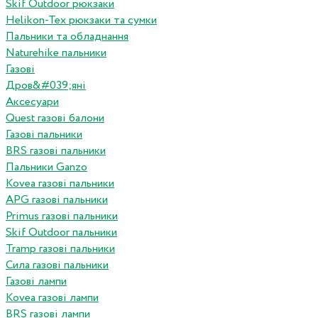
Skif Outdoor рюкзаки
Helikon-Tex рюкзаки та сумки
Пальники та обладнання
Naturehike пальники
Газові
Дров&#039;яні
Аксесуари
Quest газові балони
Газові пальники
BRS газові пальники
Пальники Ganzo
Kovea газові пальники
APG газові пальники
Primus газові пальники
Skif Outdoor пальники
Tramp газові пальники
Сила газові пальники
Газові лампи
Kovea газові лампи
BRS газові лампи