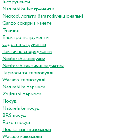
Інструменти
Naturehike інструменти
Nextool лопати багатофункціональні
Ganzo сокири і мачете
Техніка
Електроінструменти
Садові інструменти
Тактичне спорядження
Nextorch аксесуари
Nextorch тактичні перчатки
Термоси та термокухлі
Wacaco термокухлі
Naturehike термоси
Zojirushi термоси
Посуд
Naturehike посуд
BRS посуд
Roxon посуд
Портативні кавоварки
Wacaco кавоварки