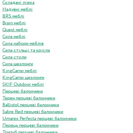
Складані ліжка
Надувні меблі
BRS меблі
Brain меблі
Quest меблі
Сила меблі
Сила набори меблів
Сила стільці та крісла
Сила столи
Сила шезлонги
KingCamp меблі
KingCamp шезлонги
SKIF Outdoor меблі
Перцеві балончики
Терен перцеві балончики
Ballistol перцеві балончики
Sabre Red перцеві балончики
Umarex Perfecta перцеві балончики
Перець перцеві балончики
Тризуб перцеві балончики