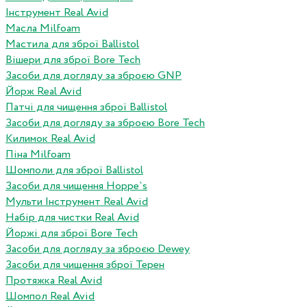
Інструмент Real Avid
Масла Milfoam
Мастила для зброї Ballistol
Вішери для зброї Bore Tech
Засоби для догляду за зброєю GNP
Йорж Real Avid
Патчі для чищення зброї Ballistol
Засоби для догляду за зброєю Bore Tech
Килимок Real Avid
Піна Milfoam
Шомполи для зброї Ballistol
Засоби для чищення Hoppe`s
Мульти Інструмент Real Avid
Набір для чистки Real Avid
Йоржі для зброї Bore Tech
Засоби для догляду за зброєю Dewey
Засоби для чищення зброї Терен
Протяжка Real Avid
Шомпол Real Avid