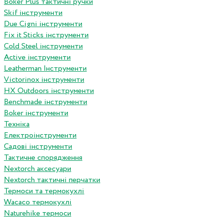
Boker Plus тактичні ручки
Skif інструменти
Due Cigni інструменти
Fix it Sticks інструменти
Сold Steel інструменти
Active інструменти
Leatherman Інструменти
Victorinox інструменти
HX Outdoors інструменти
Benchmade інструменти
Boker інструменти
Техніка
Електроінструменти
Садові інструменти
Тактичне спорядження
Nextorch аксесуари
Nextorch тактичні перчатки
Термоси та термокухлі
Wacaco термокухлі
Naturehike термоси