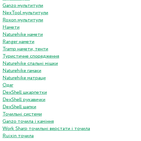
Ganzo мультитули
NexTool мультитули
Roxon мультитули
Намети
Naturehike намети
Ranger намети
Tramp намети, тенти
Туристичне спорядження
Naturehike спальні мішки
Naturehike гамаки
Naturehike матраци
Одяг
DexShell шкарпетки
DexShell рукавички
DexShell шапки
Точильні системи
Ganzo точила і каміння
Work Sharp точильні верстати і точила
Ruixin точила