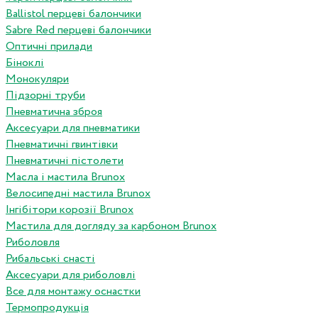
Ballistol перцеві балончики
Sabre Red перцеві балончики
Оптичні прилади
Біноклі
Монокуляри
Підзорні труби
Пневматична зброя
Аксесуари для пневматики
Пневматичні гвинтівки
Пневматичні пістолети
Масла і мастила Brunox
Велосипедні мастила Brunox
Інгібітори корозії Brunox
Мастила для догляду за карбоном Brunox
Риболовля
Рибальські снасті
Аксесуари для риболовлі
Все для монтажу оснастки
Термопродукція