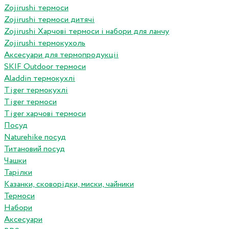
Zojirushi термоси
Zojirushi термоси дитячі
Zojirushi Харчові термоси і набори для ланчу
Zojirushi термокухоль
Аксесуари для термопродукціі
SKIF Outdoor термоси
Aladdin термокухлі
Tiger термокухлі
Tiger термоси
Tiger харчові термоси
Посуд
Naturehike посуд
Титановий посуд
Чашки
Тарілки
Казанки, сковорідки, миски, чайники
Термоси
Набори
Аксесуари