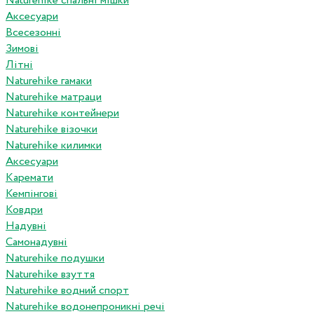
Naturehike спальні мішки
Аксесуари
Всесезонні
Зимові
Літні
Naturehike гамаки
Naturehike матраци
Naturehike контейнери
Naturehike візочки
Naturehike килимки
Аксесуари
Каремати
Кемпінгові
Ковдри
Надувні
Самонадувні
Naturehike подушки
Naturehike взуття
Naturehike водний спорт
Naturehike водонепроникні речі