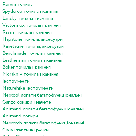
Ruixin точила
Spyderco точила і каміння
Lansky точила і каміння
Victorinox точила і каміння
Risam точила і каміння
Hapstone точила, аксесуари
Kanetsune точила, аксесуари
Benchmade точила і каміння
Leatherman точила і каміння
Boker точила і каміння
Morakniv точила і каміння
Інструменти
Naturehike інструменти
Nextool лопати багатофункціональні
Ganzo сокири і мачете
Adimanti лопати багатофункціональні
Adimanti сокири
Nextorch лопати багатофункціональні
Сivivi тактичні ручки