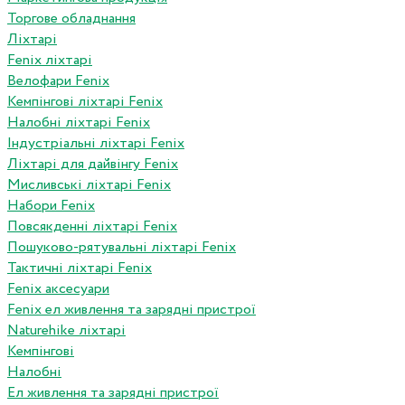
Торгове обладнання
Ліхтарі
Fenix ліхтарі
Велофари Fenix
Кемпінгові ліхтарі Fenix
Налобні ліхтарі Fenix
Індустріальні ліхтарі Fenix
Ліхтарі для дайвінгу Fenix
Мисливські ліхтарі Fenix
Набори Fenix
Повсякденні ліхтарі Fenix
Пошуково-рятувальні ліхтарі Fenix
Тактичні ліхтарі Fenix
Fenix аксесуари
Fenix ел живлення та зарядні пристрої
Naturehike ліхтарі
Кемпінгові
Налобні
Ел живлення та зарядні пристрої