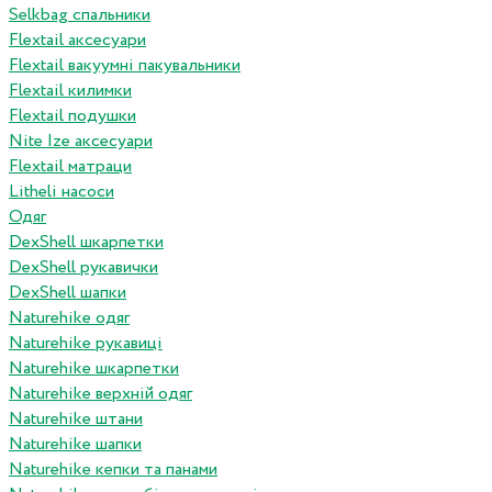
Selkbag спальники
Flextail аксесуари
Flextail вакуумні пакувальники
Flextail килимки
Flextail подушки
Nite Ize аксесуари
Flextail матраци
Litheli насоси
Одяг
DexShell шкарпетки
DexShell рукавички
DexShell шапки
Naturehike одяг
Naturehike рукавиці
Naturehike шкарпетки
Naturehike верхній одяг
Naturehike штани
Naturehike шапки
Naturehike кепки та панами