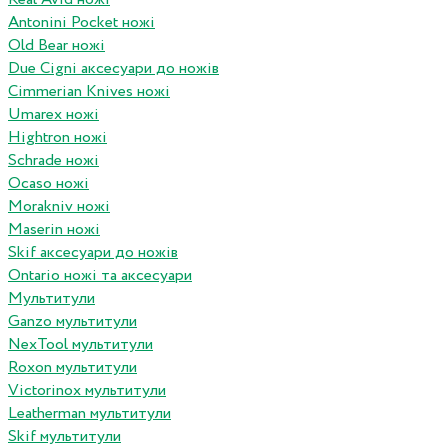
Antonini Pocket ножі
Old Bear ножі
Due Cigni аксесуари до ножів
Cimmerian Knives ножі
Umarex ножі
Hightron ножі
Schrade ножі
Ocaso ножі
Morakniv ножі
Maserin ножі
Skif аксесуари до ножів
Ontario ножі та аксесуари
Мультитули
Ganzo мультитули
NexTool мультитули
Roxon мультитули
Victorinox мультитули
Leatherman мультитули
Skif мультитули