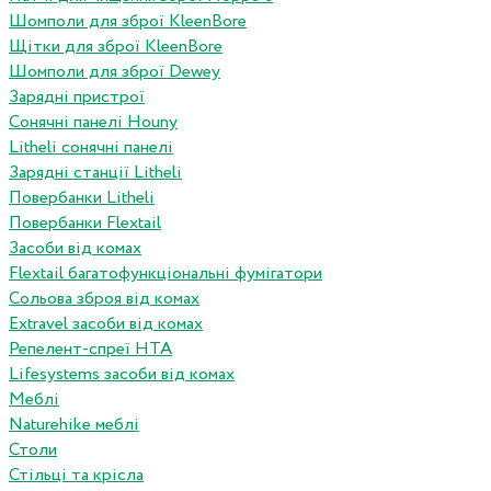
Шомполи для зброї KleenBore
Щітки для зброї KleenBore
Шомполи для зброї Dewey
Зарядні пристрої
Сонячні панелі Houny
Litheli сонячні панелі
Зарядні станції Litheli
Повербанки Litheli
Повербанки Flextail
Засоби від комах
Flextail багатофункціональні фумігатори
Сольова зброя від комах
Extravel засоби від комах
Репелент-спреї HTA
Lifesystems засоби від комах
Меблі
Naturehike меблі
Столи
Стільці та крісла