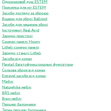
Одноразовий душ ESTEM
Присипка для ніг ESTEM
Засоби догляду за зброєю
Вішери для зброї Ballistol
Засоби для чищення зброї
Інструмент Real Avid
Зарядні пристрої
Сонячні панелі Houny
Litheli сонячні панелі
Зарядні станції Litheli
Засоби від комах
Flextail багатофункціональні фумігатори
Сольова зброя від комах
Extravel засоби від комах
Меблі
Naturehike меблі
BRS меблі
Brain меблі
Перцеві балончики
Терен перцеві балончики