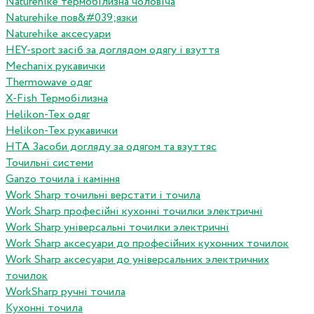
Naturehike термобілизна чоловіча
Naturehike пов&#039;язки
Naturehike аксесуари
HEY-sport засіб за доглядом одягу і взуття
Mechanix рукавички
Thermowave одяг
X-Fish Термобілизна
Helikon-Tex одяг
Helikon-Tex рукавички
HTA Засоби догляду за одягом та взуттяс
Точильні системи
Ganzo точила і каміння
Work Sharp точильні верстати і точила
Work Sharp професiйнi кухоннi точилки электричнi
Work Sharp унiверсальнi точилки электричнi
Work Sharp аксесуари до професiйних кухонних точилок
Work Sharp аксесуари до унiверсальних электричних
точилок
WorkSharp ручні точила
Кухонні точила