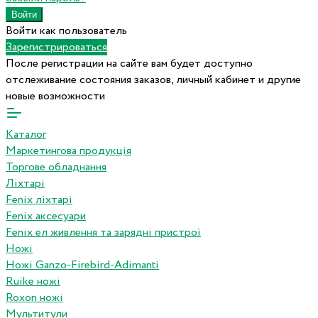
Войти как пользователь
Зарегистрироваться
После регистрации на сайте вам будет доступно
отслеживание состояния заказов, личный кабинет и другие
новые возможности
Каталог
Маркетингова продукція
Торгове обладнання
Ліхтарі
Fenix ліхтарі
Fenix аксесуари
Fenix ел живлення та зарядні пристрої
Ножі
Ножі Ganzo-Firebird-Adimanti
Ruike ножі
Roxon ножi
Мультитули