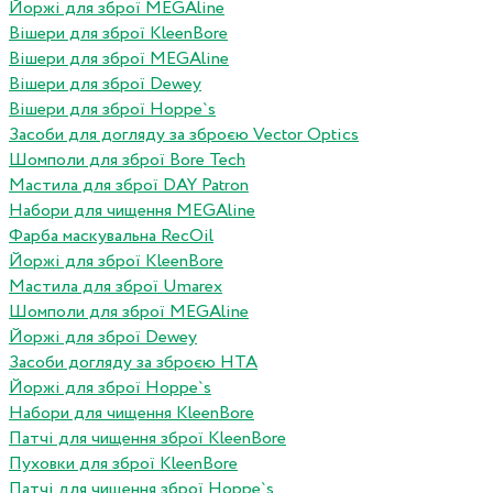
Йоржі для зброї MEGAline
Вішери для зброї KleenBore
Вішери для зброї MEGAline
Вішери для зброї Dewey
Вішери для зброї Hoppe`s
Засоби для догляду за зброєю Vector Optics
Шомполи для зброї Bore Tech
Мастила для зброї DAY Patron
Набори для чищення MEGAline
Фарба маскувальна RecOil
Йоржі для зброї KleenBore
Мастила для зброї Umarex
Шомполи для зброї MEGAline
Йоржі для зброї Dewey
Засоби догляду за зброєю HTA
Йоржі для зброї Hoppe`s
Набори для чищення KleenBore
Патчі для чищення зброї KleenBore
Пуховки для зброї KleenBore
Патчі для чищення зброї Hoppe`s