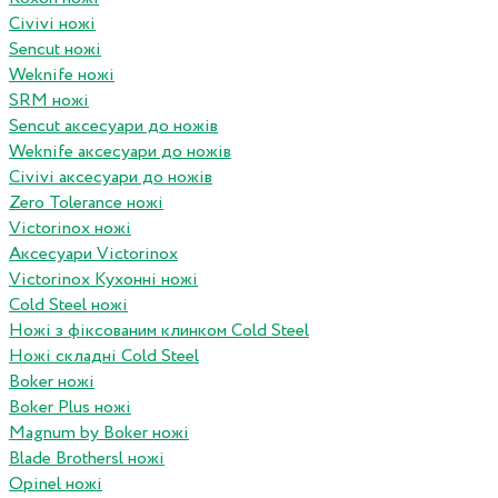
Civivi ножі
Sencut ножі
Weknife ножі
SRM ножі
Sencut аксесуари до ножів
Weknife аксесуари до ножів
Civivi аксесуари до ножів
Zero Tolerance ножі
Victorinox ножі
Аксесуари Victorinox
Victorinox Кухонні ножі
Cold Steel ножі
Ножі з фіксованим клинком Cold Steel
Ножі складні Cold Steel
Boker ножі
Boker Plus ножі
Magnum by Boker ножі
Blade Brothersl ножі
Opinel ножі