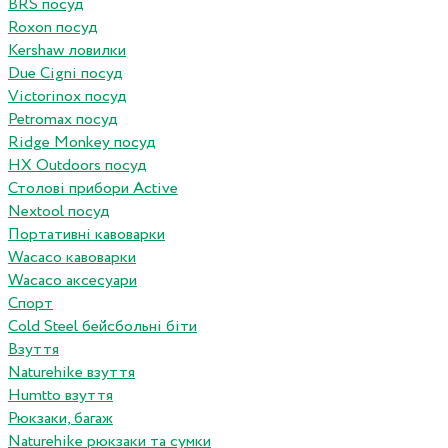
BRS посуд
Roxon посуд
Kershaw ловилки
Due Cigni посуд
Victorinox посуд
Petromax посуд
Ridge Monkey посуд
HX Outdoors посуд
Столові прибори Active
Nextool посуд
Портативні кавоварки
Wacaco кавоварки
Wacaco аксесуари
Спорт
Cold Steel бейсбольні біти
Взуття
Naturehike взуття
Humtto взуття
Рюкзаки, багаж
Naturehike рюкзаки та сумки