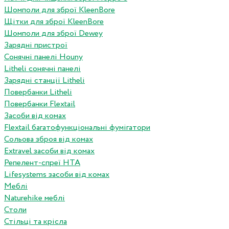
Шомполи для зброї KleenBore
Щітки для зброї KleenBore
Шомполи для зброї Dewey
Зарядні пристрої
Сонячні панелі Houny
Litheli сонячні панелі
Зарядні станції Litheli
Повербанки Litheli
Повербанки Flextail
Засоби від комах
Flextail багатофункціональні фумігатори
Сольова зброя від комах
Extravel засоби від комах
Репелент-спреї HTA
Lifesystems засоби від комах
Меблі
Naturehike меблі
Столи
Стільці та крісла