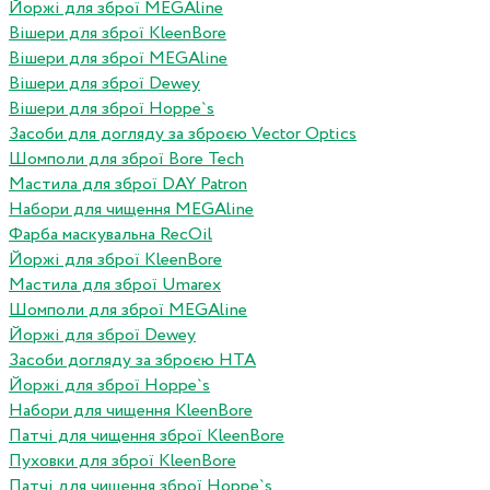
Йоржі для зброї MEGAline
Вішери для зброї KleenBore
Вішери для зброї MEGAline
Вішери для зброї Dewey
Вішери для зброї Hoppe`s
Засоби для догляду за зброєю Vector Optics
Шомполи для зброї Bore Tech
Мастила для зброї DAY Patron
Набори для чищення MEGAline
Фарба маскувальна RecOil
Йоржі для зброї KleenBore
Мастила для зброї Umarex
Шомполи для зброї MEGAline
Йоржі для зброї Dewey
Засоби догляду за зброєю HTA
Йоржі для зброї Hoppe`s
Набори для чищення KleenBore
Патчі для чищення зброї KleenBore
Пуховки для зброї KleenBore
Патчі для чищення зброї Hoppe`s