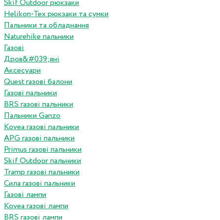
Skif Outdoor рюкзаки
Helikon-Tex рюкзаки та сумки
Пальники та обладнання
Naturehike пальники
Газові
Дров&#039;яні
Аксесуари
Quest газові балони
Газові пальники
BRS газові пальники
Пальники Ganzo
Kovea газові пальники
APG газові пальники
Primus газові пальники
Skif Outdoor пальники
Tramp газові пальники
Сила газові пальники
Газові лампи
Kovea газові лампи
BRS газові лампи