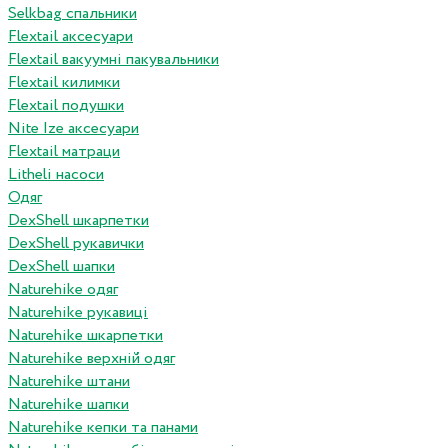
Selkbag спальники
Flextail аксесуари
Flextail вакуумні пакувальники
Flextail килимки
Flextail подушки
Nite Ize аксесуари
Flextail матраци
Litheli насоси
Одяг
DexShell шкарпетки
DexShell рукавички
DexShell шапки
Naturehike одяг
Naturehike рукавиці
Naturehike шкарпетки
Naturehike верхній одяг
Naturehike штани
Naturehike шапки
Naturehike кепки та панами