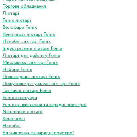
Торгове обладнання
Ліхтарі
Fenix ліхтарі
Велофари Fenix
Кемпінгові ліхтарі Fenix
Налобні ліхтарі Fenix
Індустріальні ліхтарі Fenix
Ліхтарі для дайвінгу Fenix
Мисливські ліхтарі Fenix
Набори Fenix
Повсякденні ліхтарі Fenix
Пошуково-рятувальні ліхтарі Fenix
Тактичні ліхтарі Fenix
Fenix аксесуари
Fenix ел живлення та зарядні пристрої
Naturehike ліхтарі
Кемпінгові
Налобні
Ел живлення та зарядні пристрої