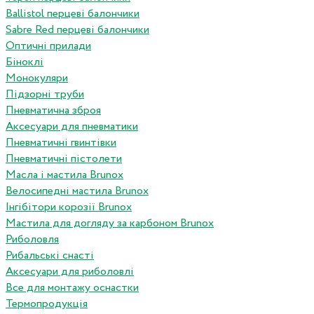
Ballistol перцеві балончики
Sabre Red перцеві балончики
Оптичні прилади
Біноклі
Монокуляри
Підзорні труби
Пневматична зброя
Аксесуари для пневматики
Пневматичні гвинтівки
Пневматичні пістолети
Масла і мастила Brunox
Велосипедні мастила Brunox
Інгібітори корозії Brunox
Мастила для догляду за карбоном Brunox
Риболовля
Рибальські снасті
Аксесуари для риболовлі
Все для монтажу оснастки
Термопродукція