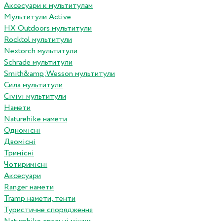
Аксесуари к мультитулам
Мультитули Active
HX Outdoors мультитули
Rocktol мультитули
Nextorch мультитули
Schrade мультитули
Smith&amp;Wesson мультитули
Сила мультитули
Civivi мультитули
Намети
Naturehike намети
Одномісні
Двомісні
Тримісні
Чотиримісні
Аксесуари
Ranger намети
Tramp намети, тенти
Туристичне спорядження