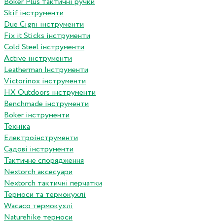
Boker Plus тактичні ручки
Skif інструменти
Due Cigni інструменти
Fix it Sticks інструменти
Сold Steel інструменти
Active інструменти
Leatherman Інструменти
Victorinox інструменти
HX Outdoors інструменти
Benchmade інструменти
Boker інструменти
Техніка
Електроінструменти
Садові інструменти
Тактичне спорядження
Nextorch аксесуари
Nextorch тактичні перчатки
Термоси та термокухлі
Wacaco термокухлі
Naturehike термоси