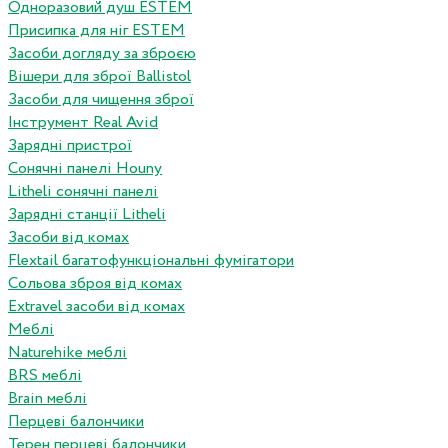
Одноразовий душ ESTEM
Присипка для ніг ESTEM
Засоби догляду за зброєю
Вішери для зброї Ballistol
Засоби для чищення зброї
Інструмент Real Avid
Зарядні пристрої
Сонячні панелі Houny
Litheli сонячні панелі
Зарядні станції Litheli
Засоби від комах
Flextail багатофункціональні фумігатори
Сольова зброя від комах
Extravel засоби від комах
Меблі
Naturehike меблі
BRS меблі
Brain меблі
Перцеві балончики
Терен перцеві балончики