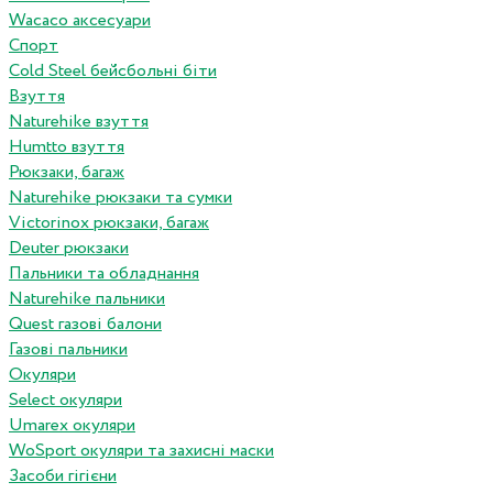
Wacaco аксесуари
Спорт
Cold Steel бейсбольні біти
Взуття
Naturehike взуття
Humtto взуття
Рюкзаки, багаж
Naturehike рюкзаки та сумки
Victorinox рюкзаки, багаж
Deuter рюкзаки
Пальники та обладнання
Naturehike пальники
Quest газові балони
Газові пальники
Окуляри
Select окуляри
Umarex окуляри
WoSport окуляри та захисні маски
Засоби гігієни