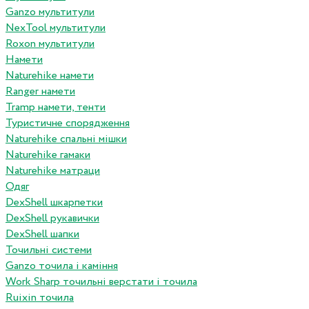
Ganzo мультитули
NexTool мультитули
Roxon мультитули
Намети
Naturehike намети
Ranger намети
Tramp намети, тенти
Туристичне спорядження
Naturehike спальні мішки
Naturehike гамаки
Naturehike матраци
Одяг
DexShell шкарпетки
DexShell рукавички
DexShell шапки
Точильні системи
Ganzo точила і каміння
Work Sharp точильні верстати і точила
Ruixin точила