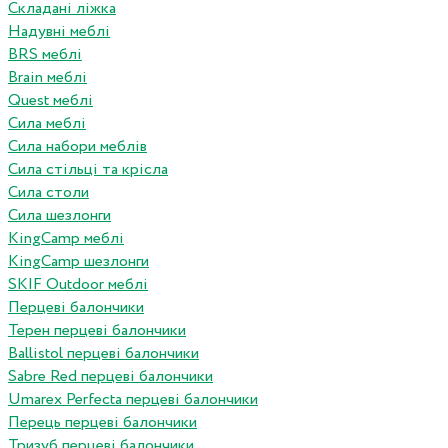
Складані ліжка
Надувні меблі
BRS меблі
Brain меблі
Quest меблі
Сила меблі
Сила набори меблів
Сила стільці та крісла
Сила столи
Сила шезлонги
KingCamp меблі
KingCamp шезлонги
SKIF Outdoor меблі
Перцеві балончики
Терен перцеві балончики
Ballistol перцеві балончики
Sabre Red перцеві балончики
Umarex Perfecta перцеві балончики
Перець перцеві балончики
Тризуб перцеві балончики