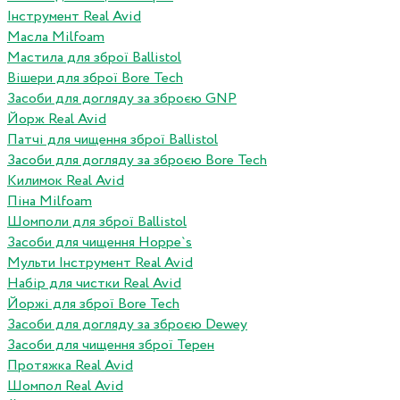
Інструмент Real Avid
Масла Milfoam
Мастила для зброї Ballistol
Вішери для зброї Bore Tech
Засоби для догляду за зброєю GNP
Йорж Real Avid
Патчі для чищення зброї Ballistol
Засоби для догляду за зброєю Bore Tech
Килимок Real Avid
Піна Milfoam
Шомполи для зброї Ballistol
Засоби для чищення Hoppe`s
Мульти Інструмент Real Avid
Набір для чистки Real Avid
Йоржі для зброї Bore Tech
Засоби для догляду за зброєю Dewey
Засоби для чищення зброї Терен
Протяжка Real Avid
Шомпол Real Avid