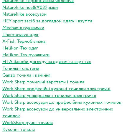
Naturehike термобілизна чоловіча
Naturehike пов&#039;язки
Naturehike аксесуари
HEY-sport засіб за доглядом одягу і взуття
Mechanix рукавички
Thermowave одяг
X-Fish Термобілизна
Helikon-Tex одяг
Helikon-Tex рукавички
HTA Засоби догляду за одягом та взуттяс
Точильні системи
Ganzo точила і каміння
Work Sharp точильні верстати і точила
Work Sharp професiйнi кухоннi точилки электричнi
Work Sharp унiверсальнi точилки электричнi
Work Sharp аксесуари до професiйних кухонних точилок
Work Sharp аксесуари до унiверсальних электричних
точилок
WorkSharp ручні точила
Кухонні точила