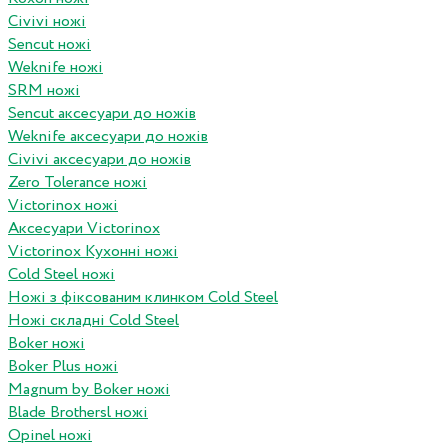
Civivi ножі
Sencut ножі
Weknife ножі
SRM ножі
Sencut аксесуари до ножів
Weknife аксесуари до ножів
Civivi аксесуари до ножів
Zero Tolerance ножі
Victorinox ножі
Аксесуари Victorinox
Victorinox Кухонні ножі
Cold Steel ножі
Ножі з фіксованим клинком Cold Steel
Ножі складні Cold Steel
Boker ножі
Boker Plus ножі
Magnum by Boker ножі
Blade Brothersl ножі
Opinel ножі