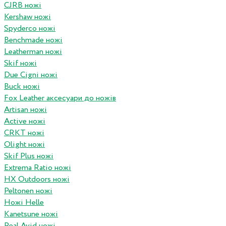
CJRB ножі
Kershaw ножі
Spyderco ножі
Benchmade ножі
Leatherman ножі
Skif ножі
Due Cigni ножі
Buck ножі
Fox Leather аксесуари до ножів
Artisan ножі
Active ножі
CRKT ножі
Olight ножі
Skif Plus ножі
Extrema Ratio ножі
HX Outdoors ножі
Peltonen ножі
Ножі Helle
Kanetsune ножі
Real Avid ножі