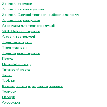
Zojirushi термоси
Zojirushi термоси дитячі
Zojirushi Харчові термоси і набори для ланчу
Zojirushi термокухоль
Аксесуари для термопродукціі
SKIF Outdoor термоси
Aladdin термокухлі
Tiger термокухлі
Tiger термоси
Tiger харчові термоси
Посуд
Naturehike посуд
Титановий посуд
Чашки
Тарілки
Казанки, сковорідки, миски, чайники
Термоси
Набори
Аксесуари