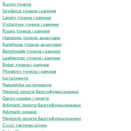
Ruixin точила
Spyderco точила і каміння
Lansky точила і каміння
Victorinox точила і каміння
Risam точила і каміння
Hapstone точила, аксесуари
Kanetsune точила, аксесуари
Benchmade точила і каміння
Leatherman точила і каміння
Boker точила і каміння
Morakniv точила і каміння
Інструменти
Naturehike інструменти
Nextool лопати багатофункціональні
Ganzo сокири і мачете
Adimanti лопати багатофункціональні
Adimanti сокири
Nextorch лопати багатофункціональні
Сivivi тактичні ручки