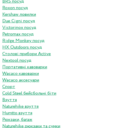
BRS посуд
Roxon посуд
Kershaw ловилки
Due Cigni посуд
Victorinox посуд
Petromax посуд
Ridge Monkey посуд
HX Outdoors посуд
Столові прибори Active
Nextool посуд
Портативні кавоварки
Wacaco кавоварки
Wacaco аксесуари
Спорт
Cold Steel бейсбольні біти
Взуття
Naturehike взуття
Humtto взуття
Рюкзаки, багаж
Naturehike рюкзаки та сумки