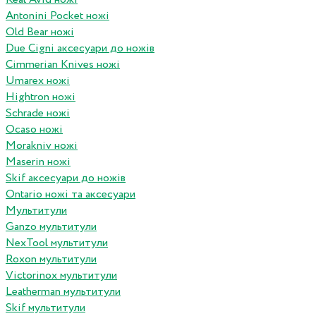
Antonini Pocket ножі
Old Bear ножі
Due Cigni аксесуари до ножів
Cimmerian Knives ножі
Umarex ножі
Hightron ножі
Schrade ножі
Ocaso ножі
Morakniv ножі
Maserin ножі
Skif аксесуари до ножів
Ontario ножі та аксесуари
Мультитули
Ganzo мультитули
NexTool мультитули
Roxon мультитули
Victorinox мультитули
Leatherman мультитули
Skif мультитули