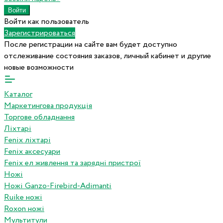
Войти как пользователь
Зарегистрироваться
После регистрации на сайте вам будет доступно
отслеживание состояния заказов, личный кабинет и другие
новые возможности
Каталог
Маркетингова продукція
Торгове обладнання
Ліхтарі
Fenix ліхтарі
Fenix аксесуари
Fenix ел живлення та зарядні пристрої
Ножі
Ножі Ganzo-Firebird-Adimanti
Ruike ножі
Roxon ножi
Мультитули