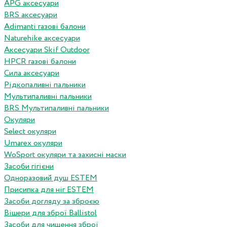
APG аксесуари
BRS аксесуари
Adimanti газові балони
Naturehike аксесуари
Аксесуари Skif Outdoor
HPCR газові балони
Сила аксесуари
Рідкопаливні пальники
Мультипаливні пальники
BRS Мультипаливні пальники
Окуляри
Select окуляри
Umarex окуляри
WoSport окуляри та захисні маски
Засоби гігієни
Одноразовий душ ESTEM
Присипка для ніг ESTEM
Засоби догляду за зброєю
Вішери для зброї Ballistol
Засоби для чищення зброї