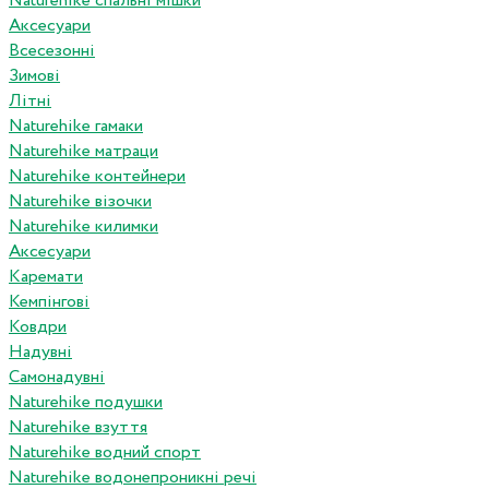
Naturehike спальні мішки
Аксесуари
Всесезонні
Зимові
Літні
Naturehike гамаки
Naturehike матраци
Naturehike контейнери
Naturehike візочки
Naturehike килимки
Аксесуари
Каремати
Кемпінгові
Ковдри
Надувні
Самонадувні
Naturehike подушки
Naturehike взуття
Naturehike водний спорт
Naturehike водонепроникні речі