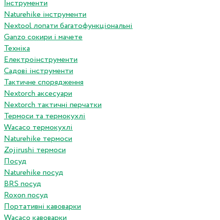
Інструменти
Naturehike інструменти
Nextool лопати багатофункціональні
Ganzo сокири і мачете
Техніка
Електроінструменти
Садові інструменти
Тактичне спорядження
Nextorch аксесуари
Nextorch тактичні перчатки
Термоси та термокухлі
Wacaco термокухлі
Naturehike термоси
Zojirushi термоси
Посуд
Naturehike посуд
BRS посуд
Roxon посуд
Портативні кавоварки
Wacaco кавоварки