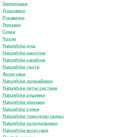
Гермомішки
Дощовики
Рукавички
Рюкзаки
Сумки
Чохли
Naturehike душ
Naturehike каністри
Naturehike карабіни
Naturehike тенти
Аксесуари
Naturehike органайзери
Naturehike питні системи
Naturehike рушники
Naturehike рюкзаки
Naturehike сумки
Naturehike трекінгові палиці
Naturehike холодильники
Naturehike аксесуари