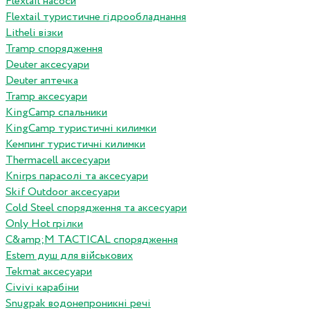
Flextail насоси
Flextail туристичне гідрообладнання
Litheli візки
Tramp спорядження
Deuter аксесуари
Deuter аптечка
Tramp аксесуари
KingCamp спальники
KingCamp туристичні килимки
Кемпинг туристичні килимки
Thermacell аксесуари
Knirps парасолі та аксесуари
Skif Outdoor аксесуари
Cold Steel спорядження та аксесуари
Only Hot грілки
C&amp;M TACTICAL спорядження
Estem душ для військових
Tekmat аксесуари
Сivivi карабіни
Snugpak водонепроникні речі