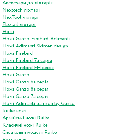
Аксесуари до ліхтарів
Nextorch ліхтарі
NexTool ліхтарі
Flextail ліхтарі
Ножі
Ножі Ganzo-Firebird-Adimanti
Ножі Adimanti Skimen design
Ножі Firebird
Ножі Firebird 7а серія
Ножі Firebird FH серія
Ножі Ganzo
Ножі Ganzo 6а серія
Ножі Ganzo 8а серія
Ножі Ganzo 7а серія
Ножі Adimanti Samson by Ganzo
Ruike ножі
Армійські ножі Ruike
Класичні ножі Ruike
Спеціальні моделі Ruike
Roxon ножi