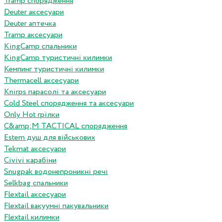
Tramp спорядження
Deuter аксесуари
Deuter аптечка
Tramp аксесуари
KingCamp спальники
KingCamp туристичні килимки
Кемпинг туристичні килимки
Thermacell аксесуари
Knirps парасолі та аксесуари
Cold Steel спорядження та аксесуари
Only Hot грілки
C&amp;M TACTICAL спорядження
Estem душ для військових
Tekmat аксесуари
Сivivi карабіни
Snugpak водонепроникні речі
Selkbag спальники
Flextail аксесуари
Flextail вакуумні пакувальники
Flextail килимки