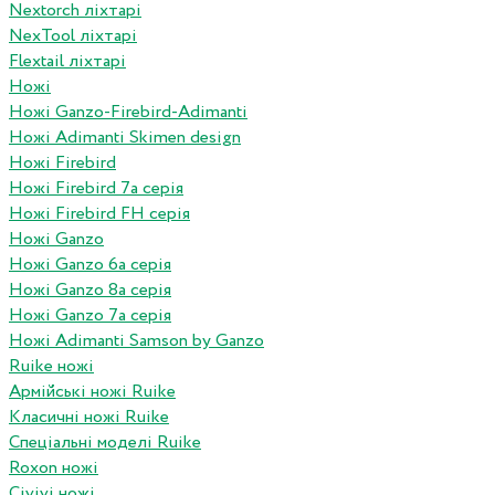
Nextorch ліхтарі
NexTool ліхтарі
Flextail ліхтарі
Ножі
Ножі Ganzo-Firebird-Adimanti
Ножі Adimanti Skimen design
Ножі Firebird
Ножі Firebird 7а серія
Ножі Firebird FH серія
Ножі Ganzo
Ножі Ganzo 6а серія
Ножі Ganzo 8а серія
Ножі Ganzo 7а серія
Ножі Adimanti Samson by Ganzo
Ruike ножі
Армійські ножі Ruike
Класичні ножі Ruike
Спеціальні моделі Ruike
Roxon ножi
Civivi ножі