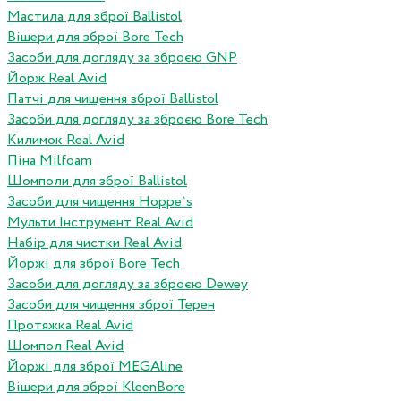
Мастила для зброї Ballistol
Вішери для зброї Bore Tech
Засоби для догляду за зброєю GNP
Йорж Real Avid
Патчі для чищення зброї Ballistol
Засоби для догляду за зброєю Bore Tech
Килимок Real Avid
Піна Milfoam
Шомполи для зброї Ballistol
Засоби для чищення Hoppe`s
Мульти Інструмент Real Avid
Набір для чистки Real Avid
Йоржі для зброї Bore Tech
Засоби для догляду за зброєю Dewey
Засоби для чищення зброї Терен
Протяжка Real Avid
Шомпол Real Avid
Йоржі для зброї MEGAline
Вішери для зброї KleenBore