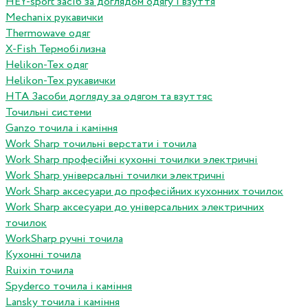
HEY-sport засіб за доглядом одягу і взуття
Mechanix рукавички
Thermowave одяг
X-Fish Термобілизна
Helikon-Tex одяг
Helikon-Tex рукавички
HTA Засоби догляду за одягом та взуттяс
Точильні системи
Ganzo точила і каміння
Work Sharp точильні верстати і точила
Work Sharp професiйнi кухоннi точилки электричнi
Work Sharp унiверсальнi точилки электричнi
Work Sharp аксесуари до професiйних кухонних точилок
Work Sharp аксесуари до унiверсальних электричних
точилок
WorkSharp ручні точила
Кухонні точила
Ruixin точила
Spyderco точила і каміння
Lansky точила і каміння