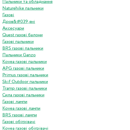
Пальники та обладнання
Naturehike пальники
Газові
Дров&#039;яні
Аксесуари
Quest газові балони
Газові пальники
BRS газові пальники
Пальники Ganzo
Kovea газові пальники
APG газові пальники
Primus газові пальники
Skif Outdoor пальники
Tramp газові пальники
Сила газові пальники
Газові лампи
Kovea газові лампи
BRS газові лампи
Газові обігрівачі
Kovea газові обігрівачі