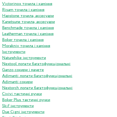
Victorinox точила і каміння
Risam точила і каміння
Hapstone точила, аксесуари
Kanetsune точила, аксесуари
Benchmade точила і каміння
Leatherman точила і каміння
Boker точила і каміння
Morakniv точила і каміння
Інструменти
Naturehike інструменти
Nextool лопати багатофункціональні
Ganzo сокири і мачете
Adimanti лопати багатофункціональні
Adimanti сокири
Nextorch лопати багатофункціональні
Сivivi тактичні ручки
Boker Plus тактичні ручки
Skif інструменти
Due Cigni інструменти