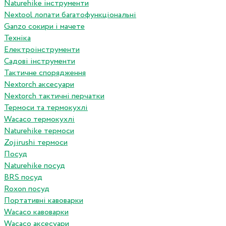
Naturehike інструменти
Nextool лопати багатофункціональні
Ganzo сокири і мачете
Техніка
Електроінструменти
Садові інструменти
Тактичне спорядження
Nextorch аксесуари
Nextorch тактичні перчатки
Термоси та термокухлі
Wacaco термокухлі
Naturehike термоси
Zojirushi термоси
Посуд
Naturehike посуд
BRS посуд
Roxon посуд
Портативні кавоварки
Wacaco кавоварки
Wacaco аксесуари