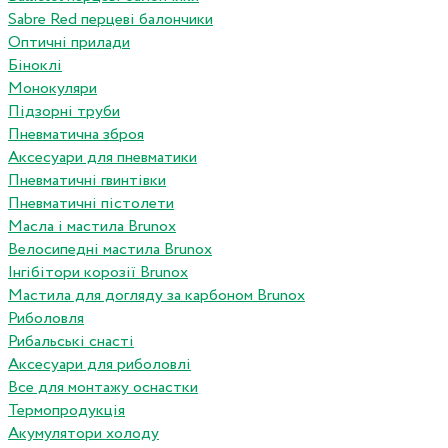
Sabre Red перцеві балончики
Оптичні прилади
Біноклі
Монокуляри
Підзорні труби
Пневматична зброя
Аксесуари для пневматики
Пневматичні гвинтівки
Пневматичні пістолети
Масла і мастила Brunox
Велосипедні мастила Brunox
Інгібітори корозії Brunox
Мастила для догляду за карбоном Brunox
Риболовля
Рибальські снасті
Аксесуари для риболовлі
Все для монтажу оснастки
Термопродукція
Акумулятори холоду