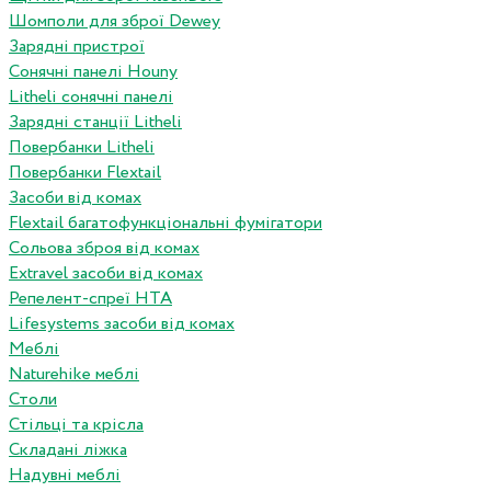
Шомполи для зброї Dewey
Зарядні пристрої
Сонячні панелі Houny
Litheli сонячні панелі
Зарядні станції Litheli
Повербанки Litheli
Повербанки Flextail
Засоби від комах
Flextail багатофункціональні фумігатори
Сольова зброя від комах
Extravel засоби від комах
Репелент-спреї HTA
Lifesystems засоби від комах
Меблі
Naturehike меблі
Столи
Стільці та крісла
Складані ліжка
Надувні меблі