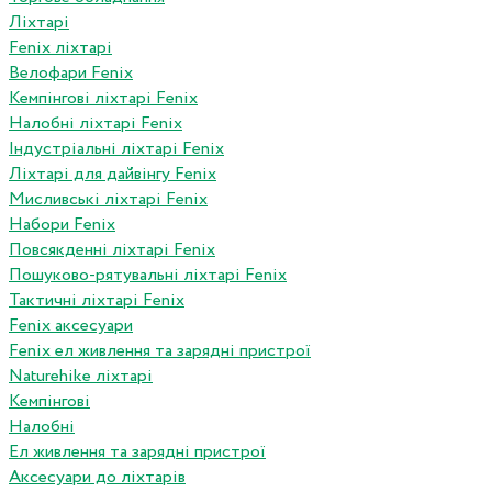
Ліхтарі
Fenix ліхтарі
Велофари Fenix
Кемпінгові ліхтарі Fenix
Налобні ліхтарі Fenix
Індустріальні ліхтарі Fenix
Ліхтарі для дайвінгу Fenix
Мисливські ліхтарі Fenix
Набори Fenix
Повсякденні ліхтарі Fenix
Пошуково-рятувальні ліхтарі Fenix
Тактичні ліхтарі Fenix
Fenix аксесуари
Fenix ел живлення та зарядні пристрої
Naturehike ліхтарі
Кемпінгові
Налобні
Ел живлення та зарядні пристрої
Аксесуари до ліхтарів