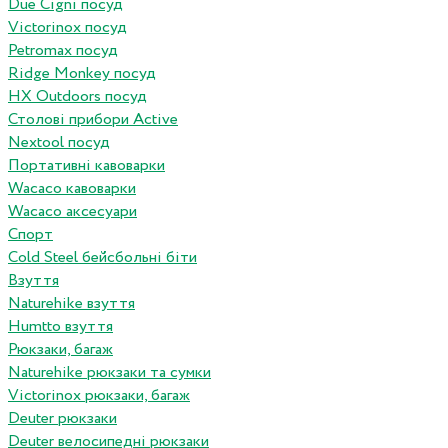
Due Cigni посуд
Victorinox посуд
Petromax посуд
Ridge Monkey посуд
HX Outdoors посуд
Столові прибори Active
Nextool посуд
Портативні кавоварки
Wacaco кавоварки
Wacaco аксесуари
Спорт
Cold Steel бейсбольні біти
Взуття
Naturehike взуття
Humtto взуття
Рюкзаки, багаж
Naturehike рюкзаки та сумки
Victorinox рюкзаки, багаж
Deuter рюкзаки
Deuter велосипедні рюкзаки