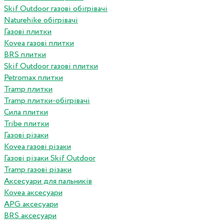
Skif Outdoor газові обігрівачі
Naturehike обігрівачі
Газові плитки
Kovea газові плитки
BRS плитки
Skif Outdoor газові плитки
Petromax плитки
Tramp плитки
Tramp плитки-обігрівачі
Сила плитки
Tribe плитки
Газові різаки
Kovea газові різаки
Газові різаки Skif Outdoor
Tramp газові різаки
Аксесуари для пальників
Kovea аксесуари
APG аксесуари
BRS аксесуари