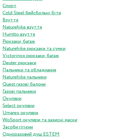
Спорт
Cold Steel бейсбольні біти
Взуття
Naturehike взуття
Humtto взуття
Рюкзаки, багаж
Naturehike рюкзаки та сумки
Victorinox рюкзаки, багаж
Deuter рюкзаки
Пальники та обладнання
Naturehike пальники
Quest газові балони
Газові пальники
Окуляри
Select окуляри
Umarex окуляри
WoSport окуляри та захисні маски
Засоби гігієни
Одноразовий душ ESTEM