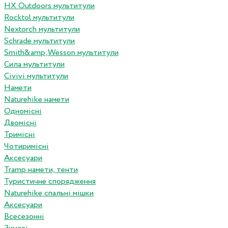
HX Outdoors мультитули
Rocktol мультитули
Nextorch мультитули
Schrade мультитули
Smith&amp;Wesson мультитули
Сила мультитули
Civivi мультитули
Намети
Naturehike намети
Одномісні
Двомісні
Тримісні
Чотиримісні
Аксесуари
Tramp намети, тенти
Туристичне спорядження
Naturehike спальні мішки
Аксесуари
Всесезонні