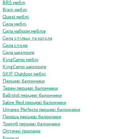
BRS меблі
Brain меблі
Quest меблі
Сила меблі
Сила набори меблів
Сила стільці та крісла
Сила столи
Сила шезлонги
KingCamp меблі
KingCamp шезлонги
SKIF Outdoor меблі
Перцеві балончики
Терен перцеві балончики
Ballistol перцеві балончики
Sabre Red перцеві балончики
Umarex Perfecta перцеві балончики
Перець перцеві балончики
Тризуб перцеві балончики
Оптичні прилади
Біноклі