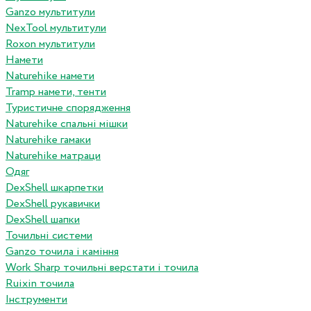
Ganzo мультитули
NexTool мультитули
Roxon мультитули
Намети
Naturehike намети
Tramp намети, тенти
Туристичне спорядження
Naturehike спальні мішки
Naturehike гамаки
Naturehike матраци
Одяг
DexShell шкарпетки
DexShell рукавички
DexShell шапки
Точильні системи
Ganzo точила і каміння
Work Sharp точильні верстати і точила
Ruixin точила
Інструменти