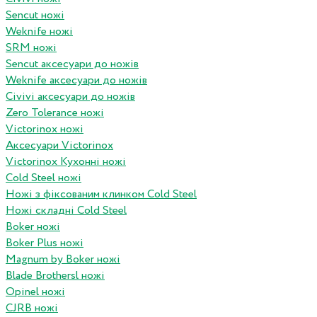
Sencut ножі
Weknife ножі
SRM ножі
Sencut аксесуари до ножів
Weknife аксесуари до ножів
Civivi аксесуари до ножів
Zero Tolerance ножі
Victorinox ножі
Аксесуари Victorinox
Victorinox Кухонні ножі
Cold Steel ножі
Ножі з фіксованим клинком Cold Steel
Ножі складні Cold Steel
Boker ножі
Boker Plus ножі
Magnum by Boker ножі
Blade Brothersl ножі
Opinel ножі
CJRB ножі