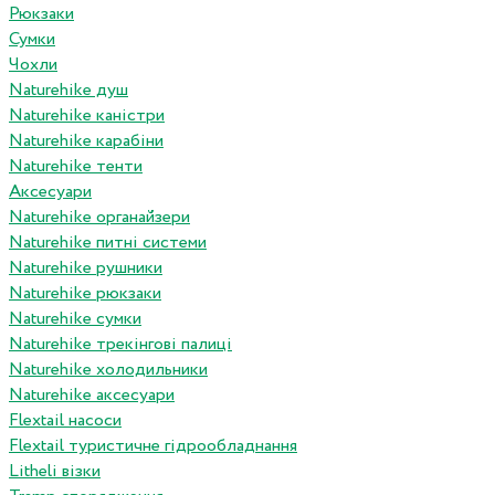
Рюкзаки
Сумки
Чохли
Naturehike душ
Naturehike каністри
Naturehike карабіни
Naturehike тенти
Аксесуари
Naturehike органайзери
Naturehike питні системи
Naturehike рушники
Naturehike рюкзаки
Naturehike сумки
Naturehike трекінгові палиці
Naturehike холодильники
Naturehike аксесуари
Flextail насоси
Flextail туристичне гідрообладнання
Litheli візки