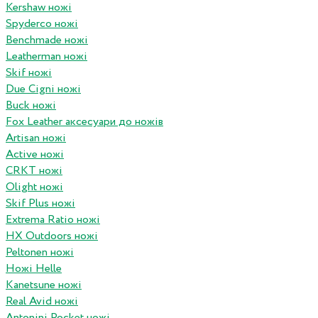
Kershaw ножі
Spyderco ножі
Benchmade ножі
Leatherman ножі
Skif ножі
Due Cigni ножі
Buck ножі
Fox Leather аксесуари до ножів
Artisan ножі
Active ножі
CRKT ножі
Olight ножі
Skif Plus ножі
Extrema Ratio ножі
HX Outdoors ножі
Peltonen ножі
Ножі Helle
Kanetsune ножі
Real Avid ножі
Antonini Pocket ножі