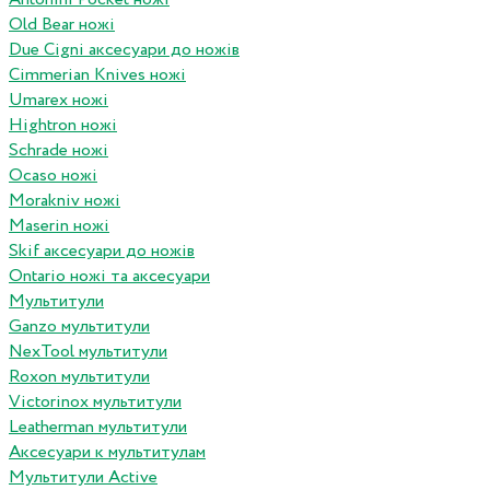
Old Bear ножі
Due Cigni аксесуари до ножів
Cimmerian Knives ножі
Umarex ножі
Hightron ножі
Schrade ножі
Ocaso ножі
Morakniv ножі
Maserin ножі
Skif аксесуари до ножів
Ontario ножі та аксесуари
Мультитули
Ganzo мультитули
NexTool мультитули
Roxon мультитули
Victorinox мультитули
Leatherman мультитули
Аксесуари к мультитулам
Мультитули Active