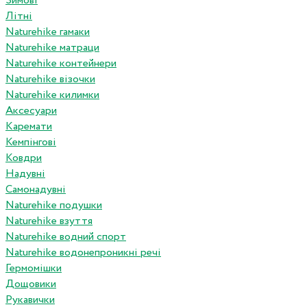
Зимові
Літні
Naturehike гамаки
Naturehike матраци
Naturehike контейнери
Naturehike візочки
Naturehike килимки
Аксесуари
Каремати
Кемпінгові
Ковдри
Надувні
Самонадувні
Naturehike подушки
Naturehike взуття
Naturehike водний спорт
Naturehike водонепроникні речі
Гермомішки
Дощовики
Рукавички