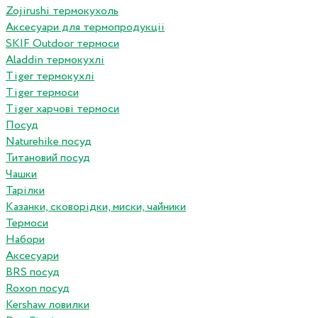
Zojirushi термокухоль
Аксесуари для термопродукціі
SKIF Outdoor термоси
Aladdin термокухлі
Tiger термокухлі
Tiger термоси
Tiger харчові термоси
Посуд
Naturehike посуд
Титановий посуд
Чашки
Тарілки
Казанки, сковорідки, миски, чайники
Термоси
Набори
Аксесуари
BRS посуд
Roxon посуд
Kershaw ловилки