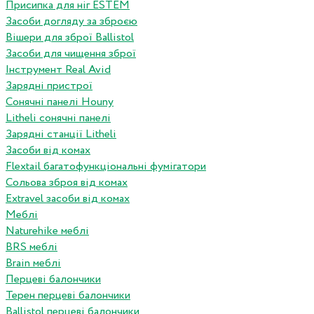
Присипка для ніг ESTEM
Засоби догляду за зброєю
Вішери для зброї Ballistol
Засоби для чищення зброї
Інструмент Real Avid
Зарядні пристрої
Сонячні панелі Houny
Litheli сонячні панелі
Зарядні станції Litheli
Засоби від комах
Flextail багатофункціональні фумігатори
Сольова зброя від комах
Extravel засоби від комах
Меблі
Naturehike меблі
BRS меблі
Brain меблі
Перцеві балончики
Терен перцеві балончики
Ballistol перцеві балончики