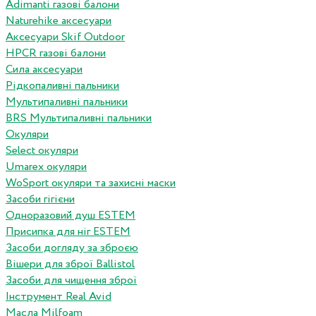
Adimanti газові балони
Naturehike аксесуари
Аксесуари Skif Outdoor
HPCR газові балони
Сила аксесуари
Рідкопаливні пальники
Мультипаливні пальники
BRS Мультипаливні пальники
Окуляри
Select окуляри
Umarex окуляри
WoSport окуляри та захисні маски
Засоби гігієни
Одноразовий душ ESTEM
Присипка для ніг ESTEM
Засоби догляду за зброєю
Вішери для зброї Ballistol
Засоби для чищення зброї
Інструмент Real Avid
Масла Milfoam