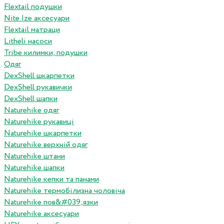
Flextail подушки
Nite Ize аксесуари
Flextail матраци
Litheli насоси
Tribe килимки, подушки
Одяг
DexShell шкарпетки
DexShell рукавички
DexShell шапки
Naturehike одяг
Naturehike рукавиці
Naturehike шкарпетки
Naturehike верхній одяг
Naturehike штани
Naturehike шапки
Naturehike кепки та панами
Naturehike термобілизна чоловіча
Naturehike пов&#039;язки
Naturehike аксесуари