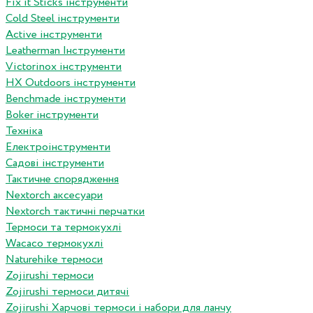
Fix it Sticks інструменти
Сold Steel інструменти
Active інструменти
Leatherman Інструменти
Victorinox інструменти
HX Outdoors інструменти
Benchmade інструменти
Boker інструменти
Техніка
Електроінструменти
Садові інструменти
Тактичне спорядження
Nextorch аксесуари
Nextorch тактичні перчатки
Термоси та термокухлі
Wacaco термокухлі
Naturehike термоси
Zojirushi термоси
Zojirushi термоси дитячі
Zojirushi Харчові термоси і набори для ланчу