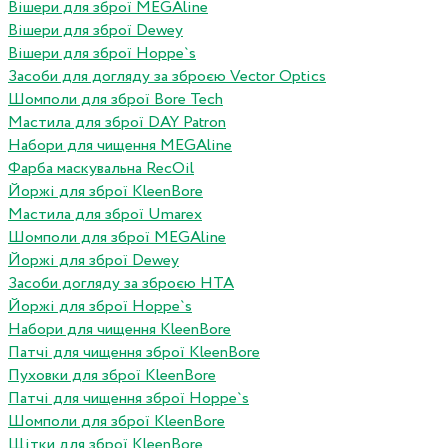
Вішери для зброї MEGAline
Вішери для зброї Dewey
Вішери для зброї Hoppe`s
Засоби для догляду за зброєю Vector Optics
Шомполи для зброї Bore Tech
Мастила для зброї DAY Patron
Набори для чищення MEGAline
Фарба маскувальна RecOil
Йоржі для зброї KleenBore
Мастила для зброї Umarex
Шомполи для зброї MEGAline
Йоржі для зброї Dewey
Засоби догляду за зброєю HTA
Йоржі для зброї Hoppe`s
Набори для чищення KleenBore
Патчі для чищення зброї KleenBore
Пуховки для зброї KleenBore
Патчі для чищення зброї Hoppe`s
Шомполи для зброї KleenBore
Щітки для зброї KleenBore