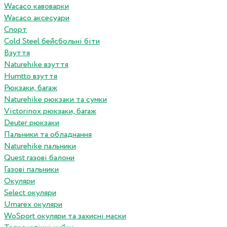
Wacaco кавоварки
Wacaco аксесуари
Спорт
Cold Steel бейсбольні біти
Взуття
Naturehike взуття
Humtto взуття
Рюкзаки, багаж
Naturehike рюкзаки та сумки
Victorinox рюкзаки, багаж
Deuter рюкзаки
Пальники та обладнання
Naturehike пальники
Quest газові балони
Газові пальники
Окуляри
Select окуляри
Umarex окуляри
WoSport окуляри та захисні маски