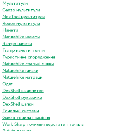
Мультитули
Ganzo мультитули
NexTool мультитули
Roxon мультитули
Намети
Naturehike намети
Ranger намети
Tramp намети, тенти
Туристичне спорядження
Naturehike спальні мішки
Naturehike гамаки
Naturehike матраци
Одяг
DexShell шкарпетки
DexShell рукавички
DexShell шапки
Точильні системи
Ganzo точила і каміння
Work Sharp точильні верстати і точила