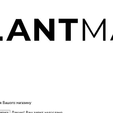
 Вашого магазину
Дякую! Ваш запит надіслано.
вінка