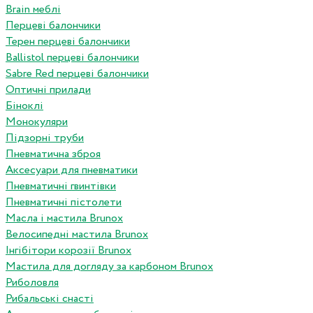
Brain меблі
Перцеві балончики
Терен перцеві балончики
Ballistol перцеві балончики
Sabre Red перцеві балончики
Оптичні прилади
Біноклі
Монокуляри
Підзорні труби
Пневматична зброя
Аксесуари для пневматики
Пневматичні гвинтівки
Пневматичні пістолети
Масла і мастила Brunox
Велосипедні мастила Brunox
Інгібітори корозії Brunox
Мастила для догляду за карбоном Brunox
Риболовля
Рибальські снасті