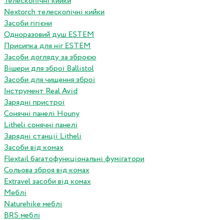
Телескопічні кийки
Nextorch телескопічні кийки
Засоби гігієни
Одноразовий душ ESTEM
Присипка для ніг ESTEM
Засоби догляду за зброєю
Вішери для зброї Ballistol
Засоби для чищення зброї
Інструмент Real Avid
Зарядні пристрої
Сонячні панелі Houny
Litheli сонячні панелі
Зарядні станції Litheli
Засоби від комах
Flextail багатофункціональні фумігатори
Сольова зброя від комах
Extravel засоби від комах
Меблі
Naturehike меблі
BRS меблі