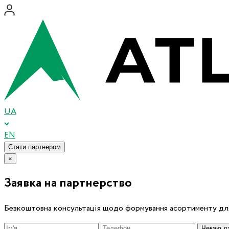
UA
EN
Стати партнером
×
Заявка на партнерство
Безкоштовна консультація щодо формування асортименту для
Чекаю дз