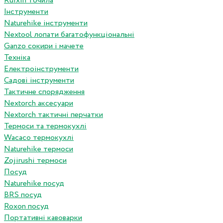
Ruixin точила
Інструменти
Naturehike інструменти
Nextool лопати багатофункціональні
Ganzo сокири і мачете
Техніка
Електроінструменти
Садові інструменти
Тактичне спорядження
Nextorch аксесуари
Nextorch тактичні перчатки
Термоси та термокухлі
Wacaco термокухлі
Naturehike термоси
Zojirushi термоси
Посуд
Naturehike посуд
BRS посуд
Roxon посуд
Портативні кавоварки