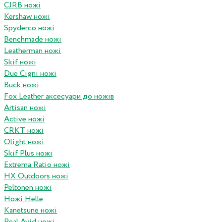
CJRB ножі
Kershaw ножі
Spyderco ножі
Benchmade ножі
Leatherman ножі
Skif ножі
Due Cigni ножі
Buck ножі
Fox Leather аксесуари до ножів
Artisan ножі
Active ножі
CRKT ножі
Olight ножі
Skif Plus ножі
Extrema Ratio ножі
HX Outdoors ножі
Peltonen ножі
Ножі Helle
Kanetsune ножі
Real Avid ножі