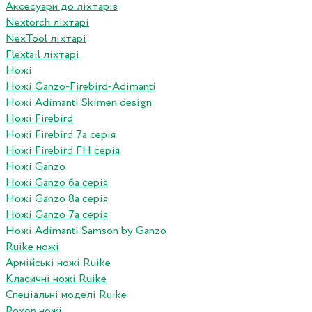
Аксесуари до ліхтарів
Nextorch ліхтарі
NexTool ліхтарі
Flextail ліхтарі
Ножі
Ножі Ganzo-Firebird-Adimanti
Ножі Adimanti Skimen design
Ножі Firebird
Ножі Firebird 7а серія
Ножі Firebird FH серія
Ножі Ganzo
Ножі Ganzo 6а серія
Ножі Ganzo 8а серія
Ножі Ganzo 7а серія
Ножі Adimanti Samson by Ganzo
Ruike ножі
Армійські ножі Ruike
Класичні ножі Ruike
Спеціальні моделі Ruike
Roxon ножi