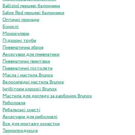
Ballistol перцеві балончики
Sabre Red перцеві балончики
Оптичні прилади
Біноклі
Монокуляри
Підзорні труби
Пневматична зброя
Аксесуари для пневматики
Пневматичні гвинтівки
Пневматичні пістолети
Масла і мастила Brunox
Велосипедні мастила Brunox
Інгібітори корозії Brunox
Мастила для догляду за карбоном Brunox
Риболовля
Рибальські снасті
Аксесуари для риболовлі
Все для монтажу оснастки
Термопродукція