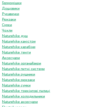
Гермомішки
Дощовики
Рукавички
Рюкзаки
Сумки
Чохли
Naturehike душ
Naturehike каністри
Naturehike карабіни
Naturehike тенти
Аксесуари
Naturehike органайзери
Naturehike питні системи
Naturehike рушники
Naturehike рюкзаки
Naturehike сумки
Naturehike трекінгові палиці
Naturehike холодильники
Naturehike аксесуари