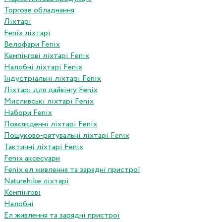
Торгове обладнання
Ліхтарі
Fenix ліхтарі
Велофари Fenix
Кемпінгові ліхтарі Fenix
Налобні ліхтарі Fenix
Індустріальні ліхтарі Fenix
Ліхтарі для дайвінгу Fenix
Мисливські ліхтарі Fenix
Набори Fenix
Повсякденні ліхтарі Fenix
Пошуково-рятувальні ліхтарі Fenix
Тактичні ліхтарі Fenix
Fenix аксесуари
Fenix ел живлення та зарядні пристрої
Naturehike ліхтарі
Кемпінгові
Налобні
Ел живлення та зарядні пристрої