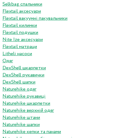
Selkbag спальники
Flextail аксесуари
Flextail вакуумні пакувальники
Flextail килимки
Flextail подушки
Nite Ize аксесуари
Flextail матраци
Litheli насоси
Одяг
DexShell шкарпетки
DexShell рукавички
DexShell шапки
Naturehike одяг
Naturehike рукавиці
Naturehike шкарпетки
Naturehike верхній одяг
Naturehike штани
Naturehike шапки
Naturehike кепки та панами