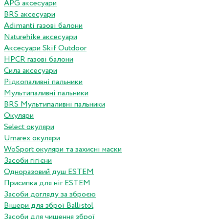
APG аксесуари
BRS аксесуари
Adimanti газові балони
Naturehike аксесуари
Аксесуари Skif Outdoor
HPCR газові балони
Сила аксесуари
Рідкопаливні пальники
Мультипаливні пальники
BRS Мультипаливні пальники
Окуляри
Select окуляри
Umarex окуляри
WoSport окуляри та захисні маски
Засоби гігієни
Одноразовий душ ESTEM
Присипка для ніг ESTEM
Засоби догляду за зброєю
Вішери для зброї Ballistol
Засоби для чищення зброї