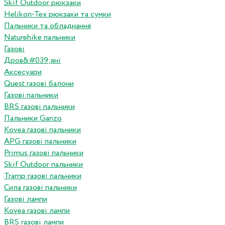
Skif Outdoor рюкзаки
Helikon-Tex рюкзаки та сумки
Пальники та обладнання
Naturehike пальники
Газові
Дров&#039;яні
Аксесуари
Quest газові балони
Газові пальники
BRS газові пальники
Пальники Ganzo
Kovea газові пальники
APG газові пальники
Primus газові пальники
Skif Outdoor пальники
Tramp газові пальники
Сила газові пальники
Газові лампи
Kovea газові лампи
BRS газові лампи