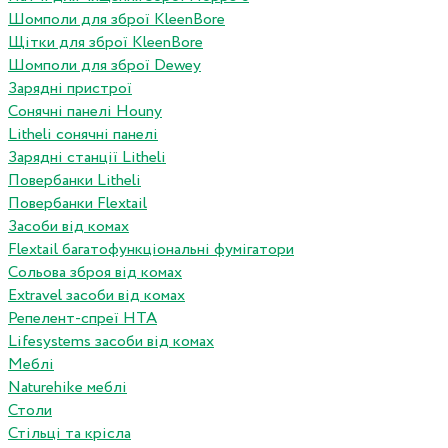
Шомполи для зброї KleenBore
Щітки для зброї KleenBore
Шомполи для зброї Dewey
Зарядні пристрої
Сонячні панелі Houny
Litheli сонячні панелі
Зарядні станції Litheli
Повербанки Litheli
Повербанки Flextail
Засоби від комах
Flextail багатофункціональні фумігатори
Сольова зброя від комах
Extravel засоби від комах
Репелент-спреї HTA
Lifesystems засоби від комах
Меблі
Naturehike меблі
Столи
Стільці та крісла