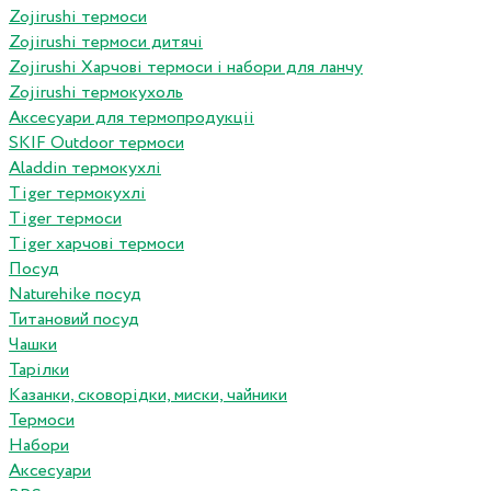
Zojirushi термоси
Zojirushi термоси дитячі
Zojirushi Харчові термоси і набори для ланчу
Zojirushi термокухоль
Аксесуари для термопродукціі
SKIF Outdoor термоси
Aladdin термокухлі
Tiger термокухлі
Tiger термоси
Tiger харчові термоси
Посуд
Naturehike посуд
Титановий посуд
Чашки
Тарілки
Казанки, сковорідки, миски, чайники
Термоси
Набори
Аксесуари