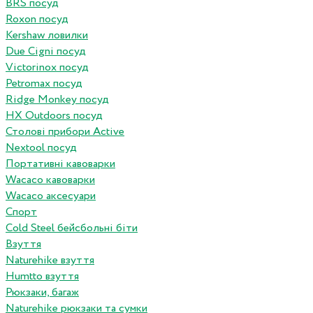
BRS посуд
Roxon посуд
Kershaw ловилки
Due Cigni посуд
Victorinox посуд
Petromax посуд
Ridge Monkey посуд
HX Outdoors посуд
Столові прибори Active
Nextool посуд
Портативні кавоварки
Wacaco кавоварки
Wacaco аксесуари
Спорт
Cold Steel бейсбольні біти
Взуття
Naturehike взуття
Humtto взуття
Рюкзаки, багаж
Naturehike рюкзаки та сумки