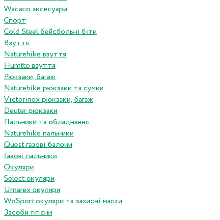
Wacaco аксесуари
Спорт
Cold Steel бейсбольні біти
Взуття
Naturehike взуття
Humtto взуття
Рюкзаки, багаж
Naturehike рюкзаки та сумки
Victorinox рюкзаки, багаж
Deuter рюкзаки
Пальники та обладнання
Naturehike пальники
Quest газові балони
Газові пальники
Окуляри
Select окуляри
Umarex окуляри
WoSport окуляри та захисні маски
Засоби гігієни