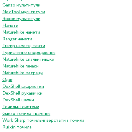
Ganzo мультитули
NexTool мультитули
Roxon мультитули
Намети
Naturehike намети
Ranger намети
Tramp намети, тенти
Туристичне спорядження
Naturehike спальні мішки
Naturehike гамаки
Naturehike матраци
Одяг
DexShell шкарпетки
DexShell рукавички
DexShell шапки
Точильні системи
Ganzo точила і каміння
Work Sharp точильні верстати і точила
Ruixin точила