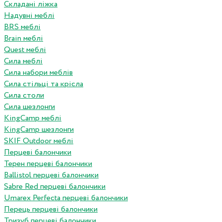
Складані ліжка
Надувні меблі
BRS меблі
Brain меблі
Quest меблі
Сила меблі
Сила набори меблів
Сила стільці та крісла
Сила столи
Сила шезлонги
KingCamp меблі
KingCamp шезлонги
SKIF Outdoor меблі
Перцеві балончики
Терен перцеві балончики
Ballistol перцеві балончики
Sabre Red перцеві балончики
Umarex Perfecta перцеві балончики
Перець перцеві балончики
Тризуб перцеві балончики