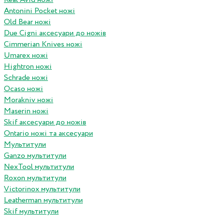
Antonini Pocket ножі
Old Bear ножі
Due Cigni аксесуари до ножів
Cimmerian Knives ножі
Umarex ножі
Hightron ножі
Schrade ножі
Ocaso ножі
Morakniv ножі
Maserin ножі
Skif аксесуари до ножів
Ontario ножі та аксесуари
Мультитули
Ganzo мультитули
NexTool мультитули
Roxon мультитули
Victorinox мультитули
Leatherman мультитули
Skif мультитули