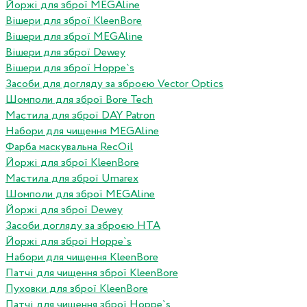
Йоржі для зброї MEGAline
Вішери для зброї KleenBore
Вішери для зброї MEGAline
Вішери для зброї Dewey
Вішери для зброї Hoppe`s
Засоби для догляду за зброєю Vector Optics
Шомполи для зброї Bore Tech
Мастила для зброї DAY Patron
Набори для чищення MEGAline
Фарба маскувальна RecOil
Йоржі для зброї KleenBore
Мастила для зброї Umarex
Шомполи для зброї MEGAline
Йоржі для зброї Dewey
Засоби догляду за зброєю HTA
Йоржі для зброї Hoppe`s
Набори для чищення KleenBore
Патчі для чищення зброї KleenBore
Пуховки для зброї KleenBore
Патчі для чищення зброї Hoppe`s