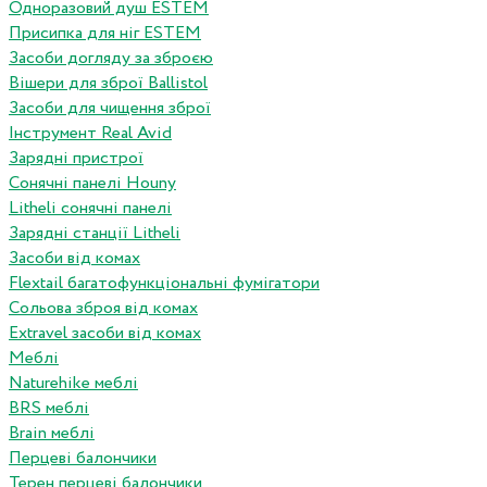
Одноразовий душ ESTEM
Присипка для ніг ESTEM
Засоби догляду за зброєю
Вішери для зброї Ballistol
Засоби для чищення зброї
Інструмент Real Avid
Зарядні пристрої
Сонячні панелі Houny
Litheli сонячні панелі
Зарядні станції Litheli
Засоби від комах
Flextail багатофункціональні фумігатори
Сольова зброя від комах
Extravel засоби від комах
Меблі
Naturehike меблі
BRS меблі
Brain меблі
Перцеві балончики
Терен перцеві балончики