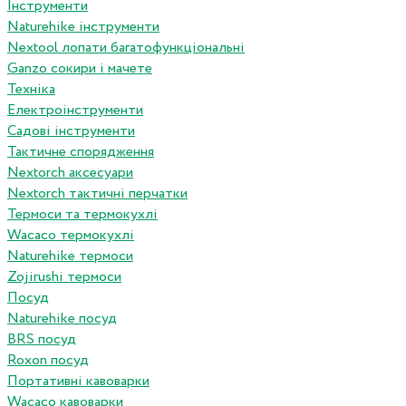
Інструменти
Naturehike інструменти
Nextool лопати багатофункціональні
Ganzo сокири і мачете
Техніка
Електроінструменти
Садові інструменти
Тактичне спорядження
Nextorch аксесуари
Nextorch тактичні перчатки
Термоси та термокухлі
Wacaco термокухлі
Naturehike термоси
Zojirushi термоси
Посуд
Naturehike посуд
BRS посуд
Roxon посуд
Портативні кавоварки
Wacaco кавоварки