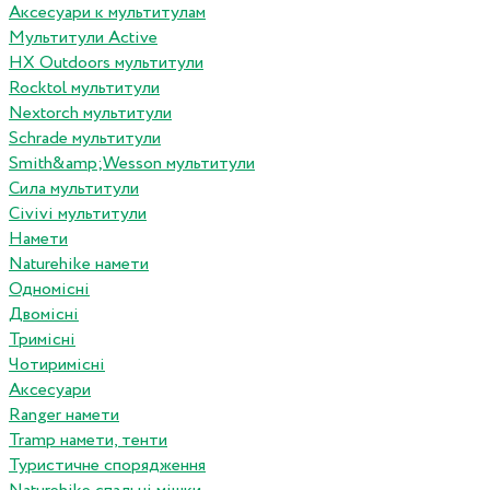
Аксесуари к мультитулам
Мультитули Active
HX Outdoors мультитули
Rocktol мультитули
Nextorch мультитули
Schrade мультитули
Smith&amp;Wesson мультитули
Сила мультитули
Civivi мультитули
Намети
Naturehike намети
Одномісні
Двомісні
Тримісні
Чотиримісні
Аксесуари
Ranger намети
Tramp намети, тенти
Туристичне спорядження