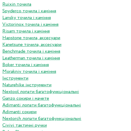
Ruixin точила
Spyderco точила і каміння
Lansky точила і каміння
Victorinox точила і каміння
Risam точила і каміння
Hapstone точила, аксесуари
Kanetsune точила, аксесуари
Benchmade точила і каміння
Leatherman точила і каміння
Boker точила і каміння
Morakniv точила і каміння
Інструменти
Naturehike інструменти
Nextool лопати багатофункціональні
Ganzo сокири і мачете
Adimanti лопати багатофункціональні
Adimanti сокири
Nextorch лопати багатофункціональні
Сivivi тактичні ручки