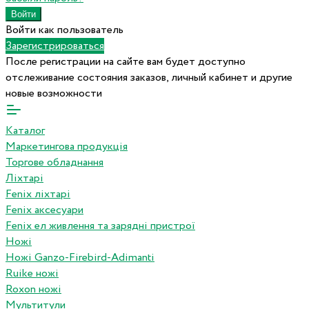
Войти как пользователь
Зарегистрироваться
После регистрации на сайте вам будет доступно
отслеживание состояния заказов, личный кабинет и другие
новые возможности
Каталог
Маркетингова продукція
Торгове обладнання
Ліхтарі
Fenix ліхтарі
Fenix аксесуари
Fenix ел живлення та зарядні пристрої
Ножі
Ножі Ganzo-Firebird-Adimanti
Ruike ножі
Roxon ножi
Мультитули