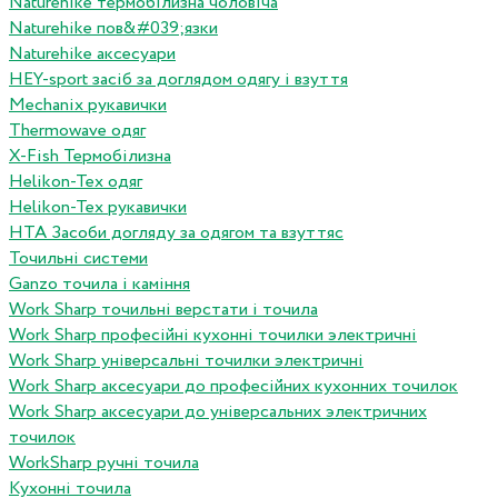
Naturehike термобілизна чоловіча
Naturehike пов&#039;язки
Naturehike аксесуари
HEY-sport засіб за доглядом одягу і взуття
Mechanix рукавички
Thermowave одяг
X-Fish Термобілизна
Helikon-Tex одяг
Helikon-Tex рукавички
HTA Засоби догляду за одягом та взуттяс
Точильні системи
Ganzo точила і каміння
Work Sharp точильні верстати і точила
Work Sharp професiйнi кухоннi точилки электричнi
Work Sharp унiверсальнi точилки электричнi
Work Sharp аксесуари до професiйних кухонних точилок
Work Sharp аксесуари до унiверсальних электричних
точилок
WorkSharp ручні точила
Кухонні точила