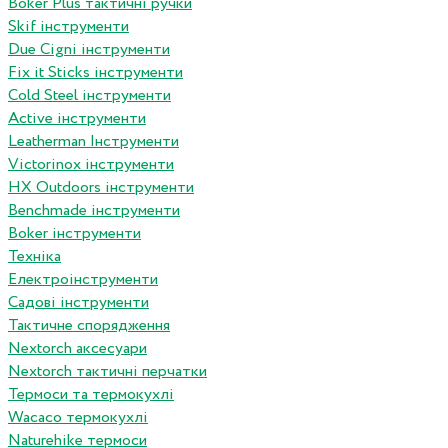
Boker Plus тактичні ручки
Skif інструменти
Due Cigni інструменти
Fix it Sticks інструменти
Сold Steel інструменти
Active інструменти
Leatherman Інструменти
Victorinox інструменти
HX Outdoors інструменти
Benchmade інструменти
Boker інструменти
Техніка
Електроінструменти
Садові інструменти
Тактичне спорядження
Nextorch аксесуари
Nextorch тактичні перчатки
Термоси та термокухлі
Wacaco термокухлі
Naturehike термоси