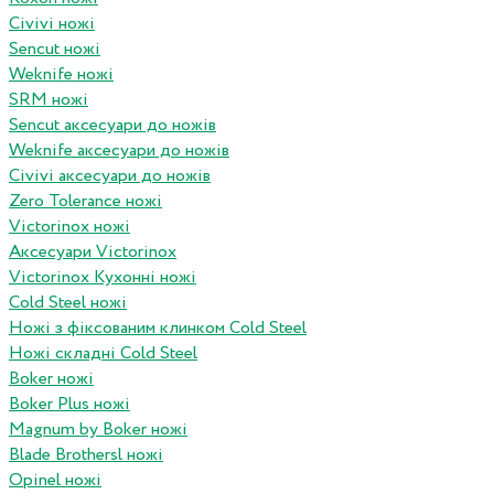
Civivi ножі
Sencut ножі
Weknife ножі
SRM ножі
Sencut аксесуари до ножів
Weknife аксесуари до ножів
Civivi аксесуари до ножів
Zero Tolerance ножі
Victorinox ножі
Аксесуари Victorinox
Victorinox Кухонні ножі
Cold Steel ножі
Ножі з фіксованим клинком Cold Steel
Ножі складні Cold Steel
Boker ножі
Boker Plus ножі
Magnum by Boker ножі
Blade Brothersl ножі
Opinel ножі