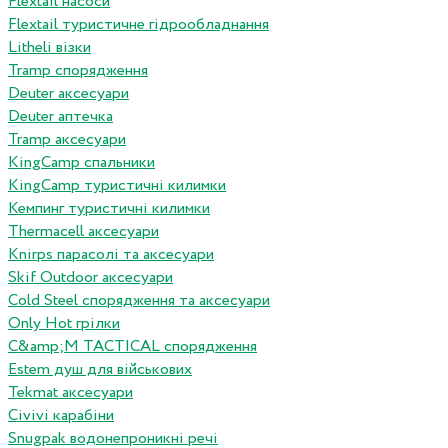
Flextail насоси
Flextail туристичне гідрообладнання
Litheli візки
Tramp спорядження
Deuter аксесуари
Deuter аптечка
Tramp аксесуари
KingCamp спальники
KingCamp туристичні килимки
Кемпинг туристичні килимки
Thermacell аксесуари
Knirps парасолі та аксесуари
Skif Outdoor аксесуари
Cold Steel спорядження та аксесуари
Only Hot грілки
C&amp;M TACTICAL спорядження
Estem душ для військових
Tekmat аксесуари
Сivivi карабіни
Snugpak водонепроникні речі