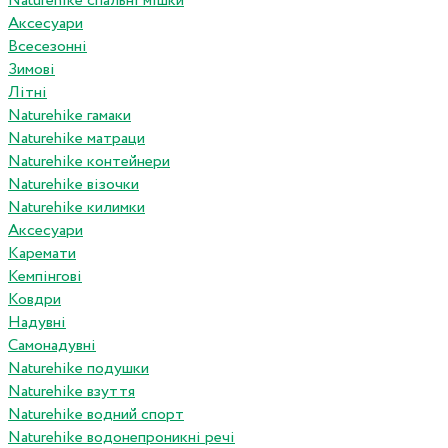
Naturehike спальні мішки
Аксесуари
Всесезонні
Зимові
Літні
Naturehike гамаки
Naturehike матраци
Naturehike контейнери
Naturehike візочки
Naturehike килимки
Аксесуари
Каремати
Кемпінгові
Ковдри
Надувні
Самонадувні
Naturehike подушки
Naturehike взуття
Naturehike водний спорт
Naturehike водонепроникні речі