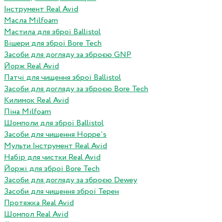
Інструмент Real Avid
Масла Milfoam
Мастила для зброї Ballistol
Вішери для зброї Bore Tech
Засоби для догляду за зброєю GNP
Йорж Real Avid
Патчі для чищення зброї Ballistol
Засоби для догляду за зброєю Bore Tech
Килимок Real Avid
Піна Milfoam
Шомполи для зброї Ballistol
Засоби для чищення Hoppe`s
Мульти Інструмент Real Avid
Набір для чистки Real Avid
Йоржі для зброї Bore Tech
Засоби для догляду за зброєю Dewey
Засоби для чищення зброї Терен
Протяжка Real Avid
Шомпол Real Avid