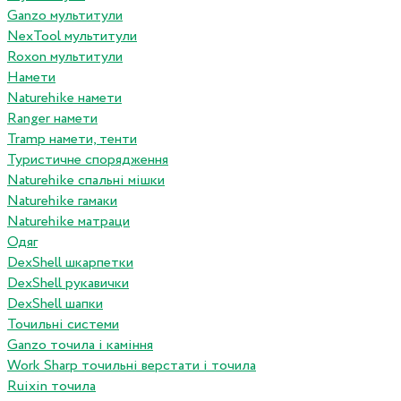
Ganzo мультитули
NexTool мультитули
Roxon мультитули
Намети
Naturehike намети
Ranger намети
Tramp намети, тенти
Туристичне спорядження
Naturehike спальні мішки
Naturehike гамаки
Naturehike матраци
Одяг
DexShell шкарпетки
DexShell рукавички
DexShell шапки
Точильні системи
Ganzo точила і каміння
Work Sharp точильні верстати і точила
Ruixin точила