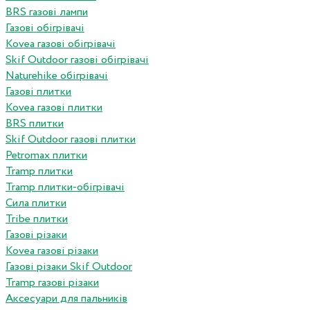
BRS газові лампи
Газові обігрівачі
Kovea газові обігрівачі
Skif Outdoor газові обігрівачі
Naturehike обігрівачі
Газові плитки
Kovea газові плитки
BRS плитки
Skif Outdoor газові плитки
Petromax плитки
Tramp плитки
Tramp плитки-обігрівачі
Сила плитки
Tribe плитки
Газові різаки
Kovea газові різаки
Газові різаки Skif Outdoor
Tramp газові різаки
Аксесуари для пальників