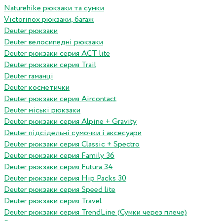
Naturehike рюкзаки та сумки
Victorinox рюкзаки, багаж
Deuter рюкзаки
Deuter велосипедні рюкзаки
Deuter рюкзаки серия ACT lite
Deuter рюкзаки серия Trail
Deuter гаманці
Deuter косметички
Deuter рюкзаки серия Aircontact
Deuter міські рюкзаки
Deuter рюкзаки серия Alpine + Gravity
Deuter підсідельні сумочки і аксесуари
Deuter рюкзаки серия Classic + Spectro
Deuter рюкзаки серия Family 36
Deuter рюкзаки серия Futura 34
Deuter рюкзаки серия Hip Packs 30
Deuter рюкзаки серия Speed lite
Deuter рюкзаки серия Travel
Deuter рюкзаки серия TrendLine (Сумки через плече)