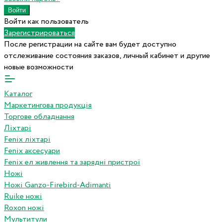
Войти как пользователь
Зарегистрироваться
После регистрации на сайте вам будет доступно
отслеживание состояния заказов, личный кабинет и другие
новые возможности
Каталог
Маркетингова продукція
Торгове обладнання
Ліхтарі
Fenix ліхтарі
Fenix аксесуари
Fenix ел живлення та зарядні пристрої
Ножі
Ножі Ganzo-Firebird-Adimanti
Ruike ножі
Roxon ножi
Мультитули