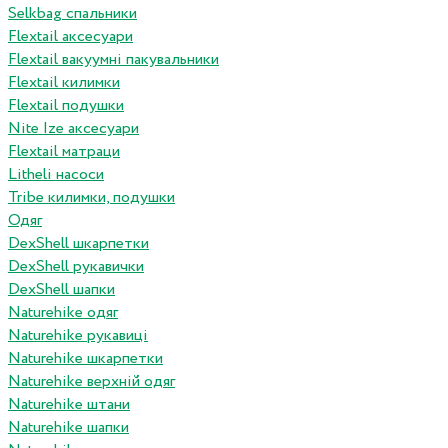
Selkbag спальники
Flextail аксесуари
Flextail вакуумні пакувальники
Flextail килимки
Flextail подушки
Nite Ize аксесуари
Flextail матраци
Litheli насоси
Tribe килимки, подушки
Одяг
DexShell шкарпетки
DexShell рукавички
DexShell шапки
Naturehike одяг
Naturehike рукавиці
Naturehike шкарпетки
Naturehike верхній одяг
Naturehike штани
Naturehike шапки