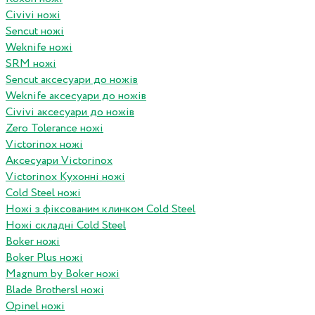
Civivi ножі
Sencut ножі
Weknife ножі
SRM ножі
Sencut аксесуари до ножів
Weknife аксесуари до ножів
Civivi аксесуари до ножів
Zero Tolerance ножі
Victorinox ножі
Аксесуари Victorinox
Victorinox Кухонні ножі
Cold Steel ножі
Ножі з фіксованим клинком Cold Steel
Ножі складні Cold Steel
Boker ножі
Boker Plus ножі
Magnum by Boker ножі
Blade Brothersl ножі
Opinel ножі