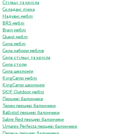
Стільці та крісла
Складані ліжка
Надувні меблі
BRS меблі
Brain меблі
Quest меблі
Сила меблі
Сила набори меблів
Сила стільці та крісла
Сила столи
Сила шезлонги
KingCamp меблі
KingCamp шезлонги
SKIF Outdoor меблі
Перцеві балончики
Терен перцеві балончики
Ballistol перцеві балончики
Sabre Red перцеві балончики
Umarex Perfecta перцеві балончики
Перець перцеві балончики