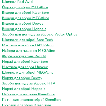
Шомпол Real Avid
Йоржі для зброї MEGAline
Вішери для зброї KleenBore
Вішери для зброї MEGAline
Вішери для зброї Dewey
Вішери для зброї Hoppe`s
Засоби для догляду за зброєю Vector Optics
Шомполи для зброї Bore Tech
Мастила для зброї DAY Patron
Набори для чищення MEGAline
Фарба маскувальна RecOil
Йоржі для зброї KleenBore
Мастила для зброї Umarex
Шомполи для зброї MEGAline
Йоржі для зброї Dewey
Засоби догляду за зброєю HTA
Йоржі для зброї Hoppe`s
Набори для чищення KleenBore
Патчі для чищення зброї KleenBore
Пуховки для зброї KleenBore