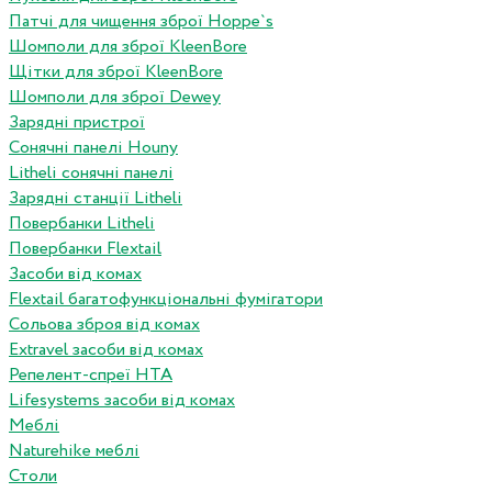
Патчі для чищення зброї Hoppe`s
Шомполи для зброї KleenBore
Щітки для зброї KleenBore
Шомполи для зброї Dewey
Зарядні пристрої
Сонячні панелі Houny
Litheli сонячні панелі
Зарядні станції Litheli
Повербанки Litheli
Повербанки Flextail
Засоби від комах
Flextail багатофункціональні фумігатори
Сольова зброя від комах
Extravel засоби від комах
Репелент-спреї HTA
Lifesystems засоби від комах
Меблі
Naturehike меблі
Столи