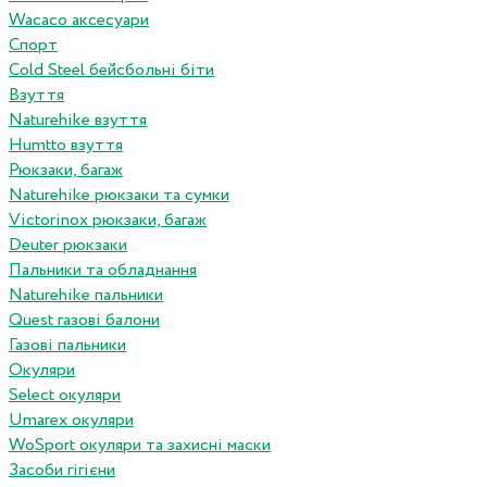
Wacaco аксесуари
Спорт
Cold Steel бейсбольні біти
Взуття
Naturehike взуття
Humtto взуття
Рюкзаки, багаж
Naturehike рюкзаки та сумки
Victorinox рюкзаки, багаж
Deuter рюкзаки
Пальники та обладнання
Naturehike пальники
Quest газові балони
Газові пальники
Окуляри
Select окуляри
Umarex окуляри
WoSport окуляри та захисні маски
Засоби гігієни