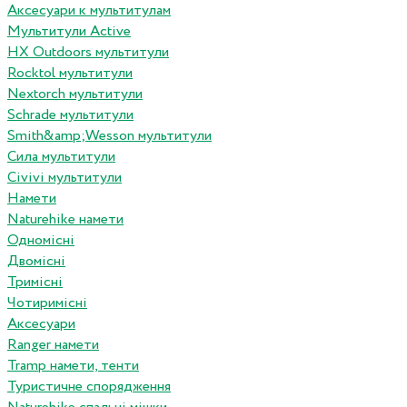
Аксесуари к мультитулам
Мультитули Active
HX Outdoors мультитули
Rocktol мультитули
Nextorch мультитули
Schrade мультитули
Smith&amp;Wesson мультитули
Сила мультитули
Civivi мультитули
Намети
Naturehike намети
Одномісні
Двомісні
Тримісні
Чотиримісні
Аксесуари
Ranger намети
Tramp намети, тенти
Туристичне спорядження