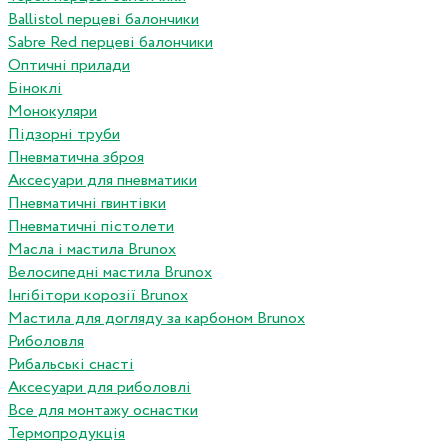
Ballistol перцеві балончики
Sabre Red перцеві балончики
Оптичні прилади
Біноклі
Монокуляри
Підзорні труби
Пневматична зброя
Аксесуари для пневматики
Пневматичні гвинтівки
Пневматичні пістолети
Масла і мастила Brunox
Велосипедні мастила Brunox
Інгібітори корозії Brunox
Мастила для догляду за карбоном Brunox
Риболовля
Рибальські снасті
Аксесуари для риболовлі
Все для монтажу оснастки
Термопродукція