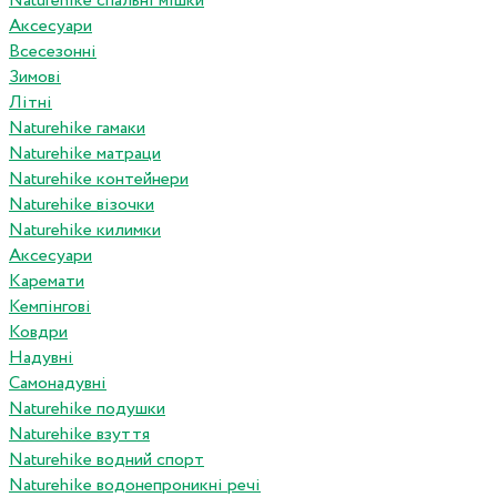
Naturehike спальні мішки
Аксесуари
Всесезонні
Зимові
Літні
Naturehike гамаки
Naturehike матраци
Naturehike контейнери
Naturehike візочки
Naturehike килимки
Аксесуари
Каремати
Кемпінгові
Ковдри
Надувні
Самонадувні
Naturehike подушки
Naturehike взуття
Naturehike водний спорт
Naturehike водонепроникні речі