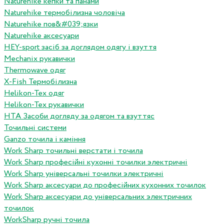
Naturehike кепки та панами
Naturehike термобілизна чоловіча
Naturehike пов&#039;язки
Naturehike аксесуари
HEY-sport засіб за доглядом одягу і взуття
Mechanix рукавички
Thermowave одяг
X-Fish Термобілизна
Helikon-Tex одяг
Helikon-Tex рукавички
HTA Засоби догляду за одягом та взуттяс
Точильні системи
Ganzo точила і каміння
Work Sharp точильні верстати і точила
Work Sharp професiйнi кухоннi точилки электричнi
Work Sharp унiверсальнi точилки электричнi
Work Sharp аксесуари до професiйних кухонних точилок
Work Sharp аксесуари до унiверсальних электричних
точилок
WorkSharp ручні точила