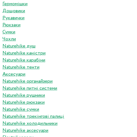
Гермомішки
Дощовики
Рукавички
Рюкзаки
Сумки
Чохли
Naturehike душ
Naturehike каністри
Naturehike карабіни
Naturehike тенти
Аксесуари
Naturehike органайзери
Naturehike питні системи
Naturehike рушники
Naturehike рюкзаки
Naturehike сумки
Naturehike трекінгові палиці
Naturehike холодильники
Naturehike аксесуари