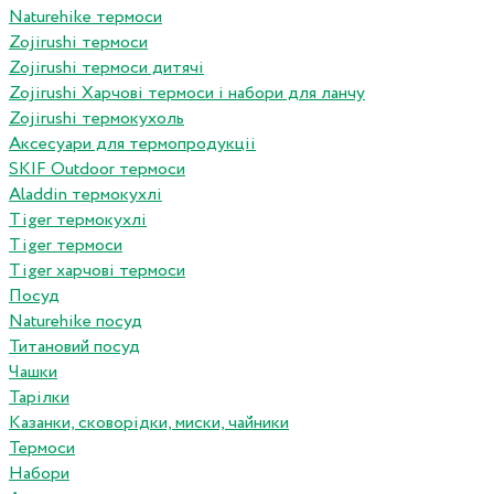
Naturehike термоси
Zojirushi термоси
Zojirushi термоси дитячі
Zojirushi Харчові термоси і набори для ланчу
Zojirushi термокухоль
Аксесуари для термопродукціі
SKIF Outdoor термоси
Aladdin термокухлі
Tiger термокухлі
Tiger термоси
Tiger харчові термоси
Посуд
Naturehike посуд
Титановий посуд
Чашки
Тарілки
Казанки, сковорідки, миски, чайники
Термоси
Набори