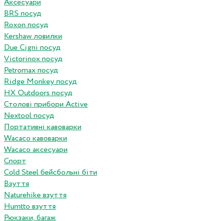
Аксесуари
BRS посуд
Roxon посуд
Kershaw ловилки
Due Cigni посуд
Victorinox посуд
Petromax посуд
Ridge Monkey посуд
HX Outdoors посуд
Столові прибори Active
Nextool посуд
Портативні кавоварки
Wacaco кавоварки
Wacaco аксесуари
Спорт
Cold Steel бейсбольні біти
Взуття
Naturehike взуття
Humtto взуття
Рюкзаки, багаж