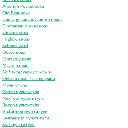
Antonini Pocket ножі
Old Bear ножі
Due Cigni аксесуари до ножів
Cimmerian Knives ножі
Umarex ножі
Hightron ножі
Schrade ножі
Ocaso ножі
Morakniv ножі
Maserin ножі
Skif аксесуари до ножів
Ontario ножі та аксесуари
Мультитули
Ganzo мультитули
NexTool мультитули
Roxon мультитули
Victorinox мультитули
Leatherman мультитули
Skif мультитули