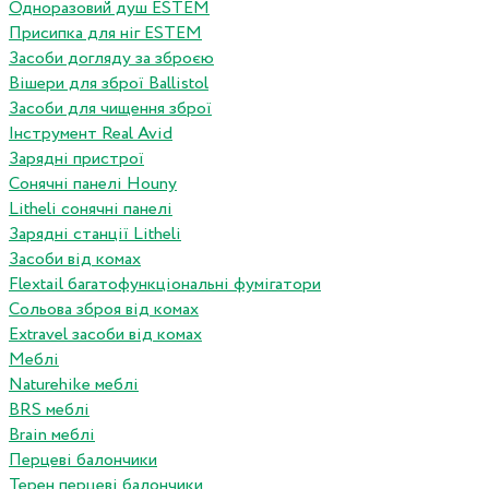
Одноразовий душ ESTEM
Присипка для ніг ESTEM
Засоби догляду за зброєю
Вішери для зброї Ballistol
Засоби для чищення зброї
Інструмент Real Avid
Зарядні пристрої
Сонячні панелі Houny
Litheli сонячні панелі
Зарядні станції Litheli
Засоби від комах
Flextail багатофункціональні фумігатори
Сольова зброя від комах
Extravel засоби від комах
Меблі
Naturehike меблі
BRS меблі
Brain меблі
Перцеві балончики
Терен перцеві балончики