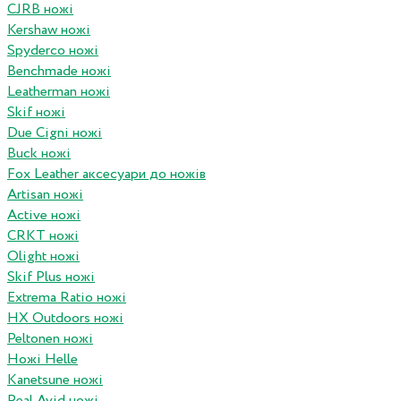
CJRB ножі
Kershaw ножі
Spyderco ножі
Benchmade ножі
Leatherman ножі
Skif ножі
Due Cigni ножі
Buck ножі
Fox Leather аксесуари до ножів
Artisan ножі
Active ножі
CRKT ножі
Olight ножі
Skif Plus ножі
Extrema Ratio ножі
HX Outdoors ножі
Peltonen ножі
Ножі Helle
Kanetsune ножі
Real Avid ножі