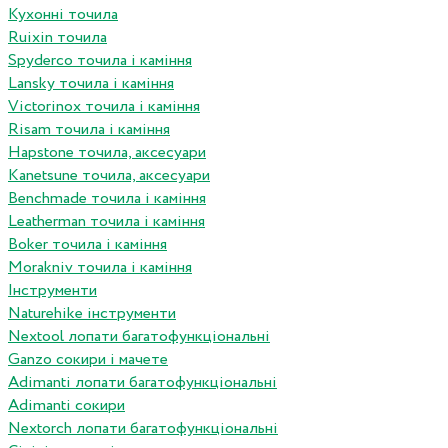
Кухонні точила
Ruixin точила
Spyderco точила і каміння
Lansky точила і каміння
Victorinox точила і каміння
Risam точила і каміння
Hapstone точила, аксесуари
Kanetsune точила, аксесуари
Benchmade точила і каміння
Leatherman точила і каміння
Boker точила і каміння
Morakniv точила і каміння
Інструменти
Naturehike інструменти
Nextool лопати багатофункціональні
Ganzo сокири і мачете
Adimanti лопати багатофункціональні
Adimanti сокири
Nextorch лопати багатофункціональні