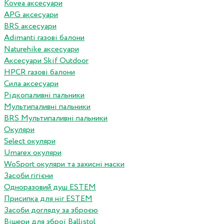
Kovea аксесуари
APG аксесуари
BRS аксесуари
Adimanti газові балони
Naturehike аксесуари
Аксесуари Skif Outdoor
HPCR газові балони
Сила аксесуари
Рідкопаливні пальники
Мультипаливні пальники
BRS Мультипаливні пальники
Окуляри
Select окуляри
Umarex окуляри
WoSport окуляри та захисні маски
Засоби гігієни
Одноразовий душ ESTEM
Присипка для ніг ESTEM
Засоби догляду за зброєю
Вішери для зброї Ballistol