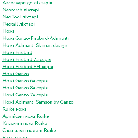
Аксесуари до ліхтарів
Nextorch ліхтарі
NexTool ліхтарі
Flextail ліхтарі
Ножі
Ножі Ganzo-Firebird-Adimanti
Ножі Adimanti Skimen design
Ножі Firebird
Ножі Firebird 7а серія
Ножі Firebird FH серія
Ножі Ganzo
Ножі Ganzo 6а серія
Ножі Ganzo 8а серія
Ножі Ganzo 7а серія
Ножі Adimanti Samson by Ganzo
Ruike ножі
Армійські ножі Ruike
Класичні ножі Ruike
Спеціальні моделі Ruike
Roxon ножi