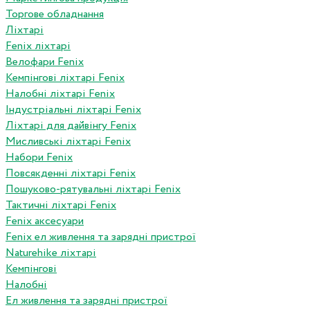
Торгове обладнання
Ліхтарі
Fenix ліхтарі
Велофари Fenix
Кемпінгові ліхтарі Fenix
Налобні ліхтарі Fenix
Індустріальні ліхтарі Fenix
Ліхтарі для дайвінгу Fenix
Мисливські ліхтарі Fenix
Набори Fenix
Повсякденні ліхтарі Fenix
Пошуково-рятувальні ліхтарі Fenix
Тактичні ліхтарі Fenix
Fenix аксесуари
Fenix ел живлення та зарядні пристрої
Naturehike ліхтарі
Кемпінгові
Налобні
Ел живлення та зарядні пристрої