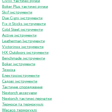
Сivivi тактичні ручки
Boker Plus тактичні ручки
Skif інструменти
Due Cigni інструменти
Fix it Sticks інструменти
Сold Steel інструменти
Active інструменти
Leatherman Інструменти
Victorinox інструменти
HX Outdoors інструменти
Benchmade інструменти
Boker інструменти
Техніка
Електроінструменти
Садові інструменти
Тактичне спорядження
Nextorch аксесуари
Nextorch тактичні перчатки
Термоси та термокухлі
Wacaco термокухлі