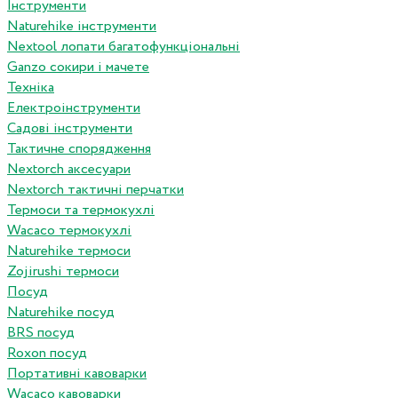
Інструменти
Naturehike інструменти
Nextool лопати багатофункціональні
Ganzo сокири і мачете
Техніка
Електроінструменти
Садові інструменти
Тактичне спорядження
Nextorch аксесуари
Nextorch тактичні перчатки
Термоси та термокухлі
Wacaco термокухлі
Naturehike термоси
Zojirushi термоси
Посуд
Naturehike посуд
BRS посуд
Roxon посуд
Портативні кавоварки
Wacaco кавоварки