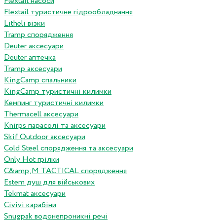
Flextail насоси
Flextail туристичне гідрообладнання
Litheli візки
Tramp спорядження
Deuter аксесуари
Deuter аптечка
Tramp аксесуари
KingCamp спальники
KingCamp туристичні килимки
Кемпинг туристичні килимки
Thermacell аксесуари
Knirps парасолі та аксесуари
Skif Outdoor аксесуари
Cold Steel спорядження та аксесуари
Only Hot грілки
C&amp;M TACTICAL спорядження
Estem душ для військових
Tekmat аксесуари
Сivivi карабіни
Snugpak водонепроникні речі