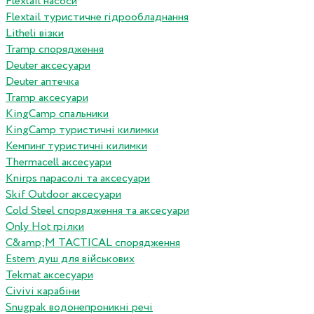
Flextail насоси
Flextail туристичне гідрообладнання
Litheli візки
Tramp спорядження
Deuter аксесуари
Deuter аптечка
Tramp аксесуари
KingCamp спальники
KingCamp туристичні килимки
Кемпинг туристичні килимки
Thermacell аксесуари
Knirps парасолі та аксесуари
Skif Outdoor аксесуари
Cold Steel спорядження та аксесуари
Only Hot грілки
C&amp;M TACTICAL спорядження
Estem душ для військових
Tekmat аксесуари
Сivivi карабіни
Snugpak водонепроникні речі