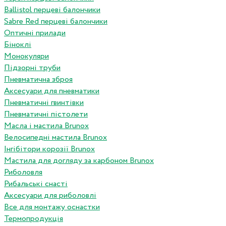
Ballistol перцеві балончики
Sabre Red перцеві балончики
Оптичні прилади
Біноклі
Монокуляри
Підзорні труби
Пневматична зброя
Аксесуари для пневматики
Пневматичні гвинтівки
Пневматичні пістолети
Масла і мастила Brunox
Велосипедні мастила Brunox
Інгібітори корозії Brunox
Мастила для догляду за карбоном Brunox
Риболовля
Рибальські снасті
Аксесуари для риболовлі
Все для монтажу оснастки
Термопродукція