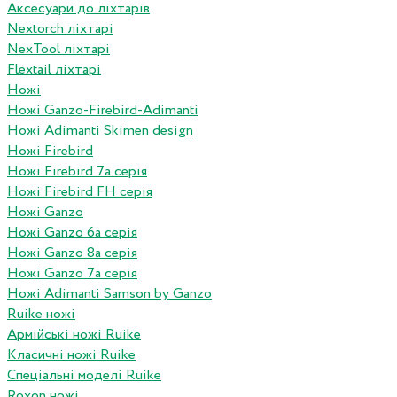
Аксесуари до ліхтарів
Nextorch ліхтарі
NexTool ліхтарі
Flextail ліхтарі
Ножі
Ножі Ganzo-Firebird-Adimanti
Ножі Adimanti Skimen design
Ножі Firebird
Ножі Firebird 7а серія
Ножі Firebird FH серія
Ножі Ganzo
Ножі Ganzo 6а серія
Ножі Ganzo 8а серія
Ножі Ganzo 7а серія
Ножі Adimanti Samson by Ganzo
Ruike ножі
Армійські ножі Ruike
Класичні ножі Ruike
Спеціальні моделі Ruike
Roxon ножi