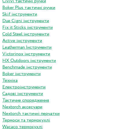
Сivivi тактичні ручки
Boker Plus тактичні ручки
Skif інструменти
Due Cigni інструменти
Fix it Sticks інструменти
Сold Steel інструменти
Active інструменти
Leatherman Інструменти
Victorinox інструменти
HX Outdoors інструменти
Benchmade інструменти
Boker інструменти
Техніка
Електроінструменти
Садові інструменти
Тактичне спорядження
Nextorch аксесуари
Nextorch тактичні перчатки
Термоси та термокухлі
Wacaco термокухлі