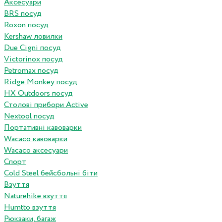
Аксесуари
BRS посуд
Roxon посуд
Kershaw ловилки
Due Cigni посуд
Victorinox посуд
Petromax посуд
Ridge Monkey посуд
HX Outdoors посуд
Столові прибори Active
Nextool посуд
Портативні кавоварки
Wacaco кавоварки
Wacaco аксесуари
Спорт
Cold Steel бейсбольні біти
Взуття
Naturehike взуття
Humtto взуття
Рюкзаки, багаж