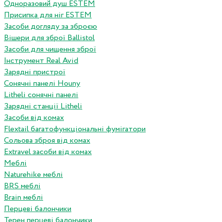
Одноразовий душ ESTEM
Присипка для ніг ESTEM
Засоби догляду за зброєю
Вішери для зброї Ballistol
Засоби для чищення зброї
Інструмент Real Avid
Зарядні пристрої
Сонячні панелі Houny
Litheli сонячні панелі
Зарядні станції Litheli
Засоби від комах
Flextail багатофункціональні фумігатори
Сольова зброя від комах
Extravel засоби від комах
Меблі
Naturehike меблі
BRS меблі
Brain меблі
Перцеві балончики
Терен перцеві балончики