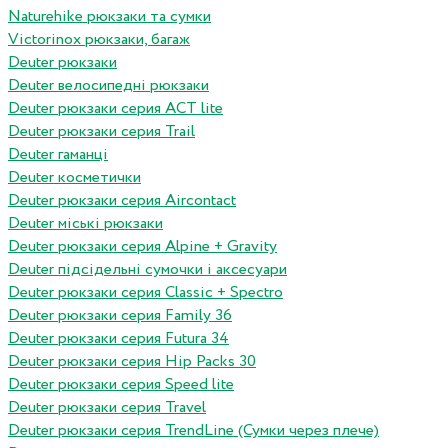
Naturehike рюкзаки та сумки
Victorinox рюкзаки, багаж
Deuter рюкзаки
Deuter велосипедні рюкзаки
Deuter рюкзаки серия ACT lite
Deuter рюкзаки серия Trail
Deuter гаманці
Deuter косметички
Deuter рюкзаки серия Aircontact
Deuter міські рюкзаки
Deuter рюкзаки серия Alpine + Gravity
Deuter підсідельні сумочки і аксесуари
Deuter рюкзаки серия Classic + Spectro
Deuter рюкзаки серия Family 36
Deuter рюкзаки серия Futura 34
Deuter рюкзаки серия Hip Packs 30
Deuter рюкзаки серия Speed lite
Deuter рюкзаки серия Travel
Deuter рюкзаки серия TrendLine (Сумки через плече)