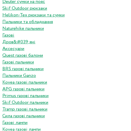
Deuter сумки на пояс
Skif Outdoor рюкзаки
Helikon-Tex рюкзаки та сумки
Пальники та обладнання
Naturehike пальники
Газові
Дров&#039;яні
Аксесуари
Quest газові балони
Газові пальники
BRS газові пальники
Пальники Ganzo
Kovea газові пальники
APG газові пальники
Primus газові пальники
Skif Outdoor пальники
Tramp газові пальники
Сила газові пальники
Газові лампи
Kovea газові лампи