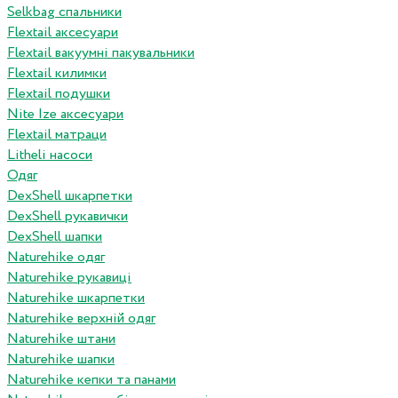
Selkbag спальники
Flextail аксесуари
Flextail вакуумні пакувальники
Flextail килимки
Flextail подушки
Nite Ize аксесуари
Flextail матраци
Litheli насоси
Одяг
DexShell шкарпетки
DexShell рукавички
DexShell шапки
Naturehike одяг
Naturehike рукавиці
Naturehike шкарпетки
Naturehike верхній одяг
Naturehike штани
Naturehike шапки
Naturehike кепки та панами