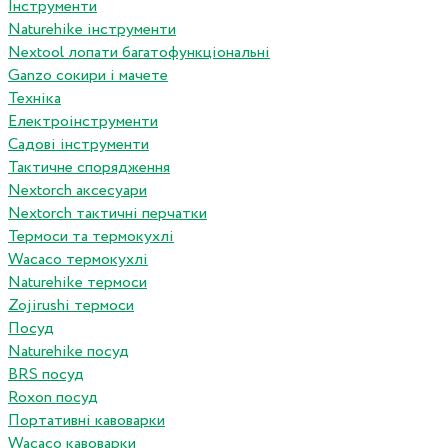
Інструменти
Naturehike інструменти
Nextool лопати багатофункціональні
Ganzo сокири і мачете
Техніка
Електроінструменти
Садові інструменти
Тактичне спорядження
Nextorch аксесуари
Nextorch тактичні перчатки
Термоси та термокухлі
Wacaco термокухлі
Naturehike термоси
Zojirushi термоси
Посуд
Naturehike посуд
BRS посуд
Roxon посуд
Портативні кавоварки
Wacaco кавоварки