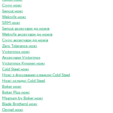
Civivi ножі
Sencut ножі
Weknife ножі
SRM ножі
Sencut аксесуари до ножів
Weknife аксесуари до ножів
Civivi аксесуари до ножів
Zero Tolerance ножі
Victorinox ножі
Аксесуари Victorinox
Victorinox Кухонні ножі
Cold Steel ножі
Ножі з фіксованим клинком Cold Steel
Ножі складні Cold Steel
Boker ножі
Boker Plus ножі
Magnum by Boker ножі
Blade Brothersl ножі
Opinel ножі