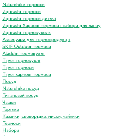
Naturehike термоси
Zojirushi термоси
Zojirushi термоси дитячі
Zojirushi Харчові термоси і набори для ланчу
Zojirushi термокухоль
Аксесуари для термопродукціі
SKIF Outdoor термоси
Aladdin термокухлі
Tiger термокухлі
Tiger термоси
Tiger харчові термоси
Посуд
Naturehike посуд
Титановий посуд
Чашки
Тарілки
Казанки, сковорідки, миски, чайники
Термоси
Набори