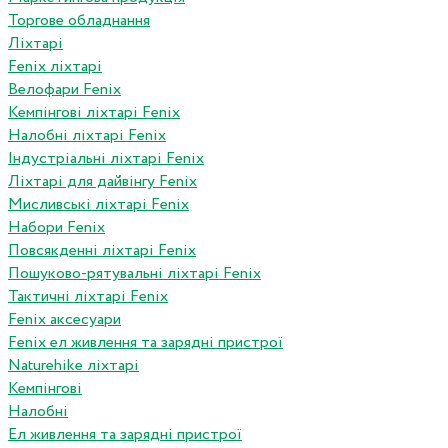
Торгове обладнання
Ліхтарі
Fenix ліхтарі
Велофари Fenix
Кемпінгові ліхтарі Fenix
Налобні ліхтарі Fenix
Індустріальні ліхтарі Fenix
Ліхтарі для дайвінгу Fenix
Мисливські ліхтарі Fenix
Набори Fenix
Повсякденні ліхтарі Fenix
Пошуково-рятувальні ліхтарі Fenix
Тактичні ліхтарі Fenix
Fenix аксесуари
Fenix ел живлення та зарядні пристрої
Naturehike ліхтарі
Кемпінгові
Налобні
Ел живлення та зарядні пристрої