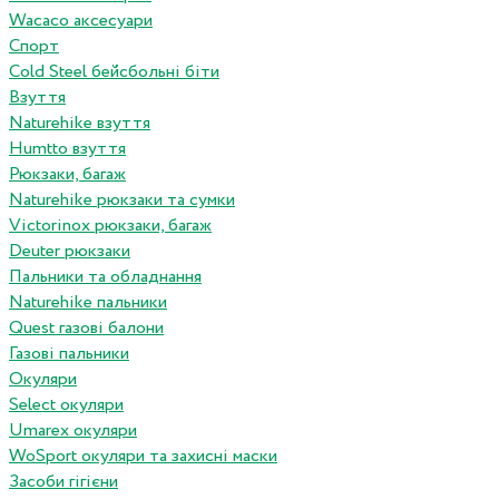
Wacaco аксесуари
Спорт
Cold Steel бейсбольні біти
Взуття
Naturehike взуття
Humtto взуття
Рюкзаки, багаж
Naturehike рюкзаки та сумки
Victorinox рюкзаки, багаж
Deuter рюкзаки
Пальники та обладнання
Naturehike пальники
Quest газові балони
Газові пальники
Окуляри
Select окуляри
Umarex окуляри
WoSport окуляри та захисні маски
Засоби гігієни