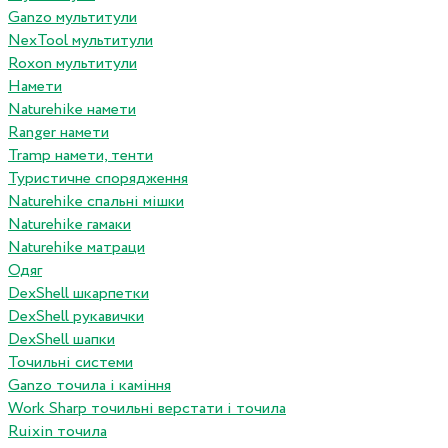
Ganzo мультитули
NexTool мультитули
Roxon мультитули
Намети
Naturehike намети
Ranger намети
Tramp намети, тенти
Туристичне спорядження
Naturehike спальні мішки
Naturehike гамаки
Naturehike матраци
Одяг
DexShell шкарпетки
DexShell рукавички
DexShell шапки
Точильні системи
Ganzo точила і каміння
Work Sharp точильні верстати і точила
Ruixin точила