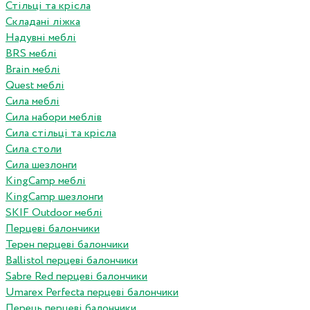
Стільці та крісла
Складані ліжка
Надувні меблі
BRS меблі
Brain меблі
Quest меблі
Сила меблі
Сила набори меблів
Сила стільці та крісла
Сила столи
Сила шезлонги
KingCamp меблі
KingCamp шезлонги
SKIF Outdoor меблі
Перцеві балончики
Терен перцеві балончики
Ballistol перцеві балончики
Sabre Red перцеві балончики
Umarex Perfecta перцеві балончики
Перець перцеві балончики