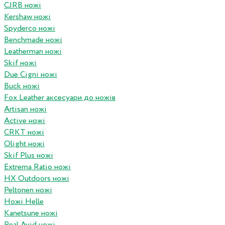
CJRB ножі
Kershaw ножі
Spyderco ножі
Benchmade ножі
Leatherman ножі
Skif ножі
Due Cigni ножі
Buck ножі
Fox Leather аксесуари до ножів
Artisan ножі
Active ножі
CRKT ножі
Olight ножі
Skif Plus ножі
Extrema Ratio ножі
HX Outdoors ножі
Peltonen ножі
Ножі Helle
Kanetsune ножі
Real Avid ножі