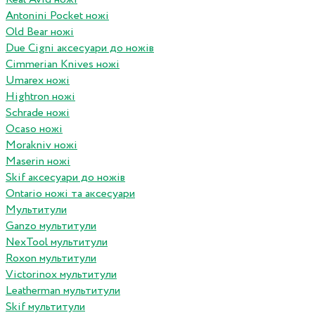
Antonini Pocket ножі
Old Bear ножі
Due Cigni аксесуари до ножів
Cimmerian Knives ножі
Umarex ножі
Hightron ножі
Schrade ножі
Ocaso ножі
Morakniv ножі
Maserin ножі
Skif аксесуари до ножів
Ontario ножі та аксесуари
Мультитули
Ganzo мультитули
NexTool мультитули
Roxon мультитули
Victorinox мультитули
Leatherman мультитули
Skif мультитули