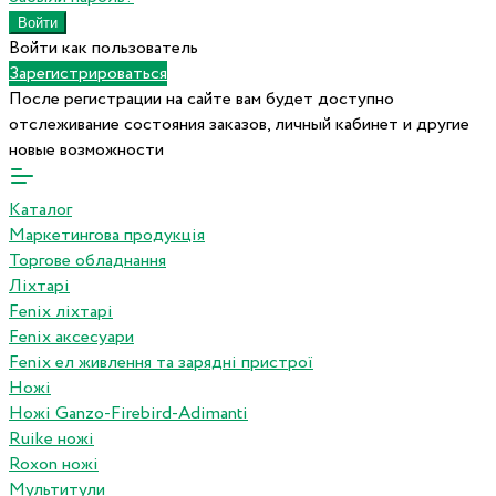
Войти как пользователь
Зарегистрироваться
После регистрации на сайте вам будет доступно
отслеживание состояния заказов, личный кабинет и другие
новые возможности
Каталог
Маркетингова продукція
Торгове обладнання
Ліхтарі
Fenix ліхтарі
Fenix аксесуари
Fenix ел живлення та зарядні пристрої
Ножі
Ножі Ganzo-Firebird-Adimanti
Ruike ножі
Roxon ножi
Мультитули