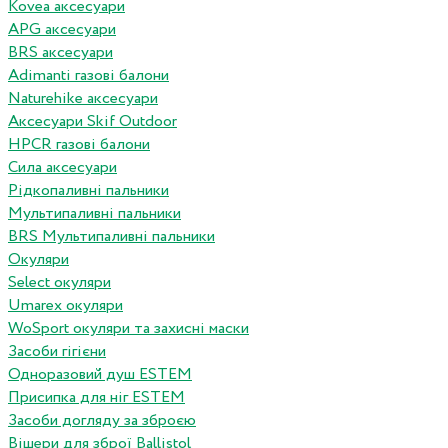
Kovea аксесуари
APG аксесуари
BRS аксесуари
Adimanti газові балони
Naturehike аксесуари
Аксесуари Skif Outdoor
HPCR газові балони
Сила аксесуари
Рідкопаливні пальники
Мультипаливні пальники
BRS Мультипаливні пальники
Окуляри
Select окуляри
Umarex окуляри
WoSport окуляри та захисні маски
Засоби гігієни
Одноразовий душ ESTEM
Присипка для ніг ESTEM
Засоби догляду за зброєю
Вішери для зброї Ballistol