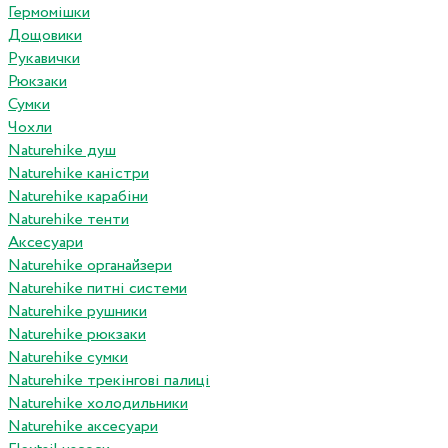
Гермомішки
Дощовики
Рукавички
Рюкзаки
Сумки
Чохли
Naturehike душ
Naturehike каністри
Naturehike карабіни
Naturehike тенти
Аксесуари
Naturehike органайзери
Naturehike питні системи
Naturehike рушники
Naturehike рюкзаки
Naturehike сумки
Naturehike трекінгові палиці
Naturehike холодильники
Naturehike аксесуари