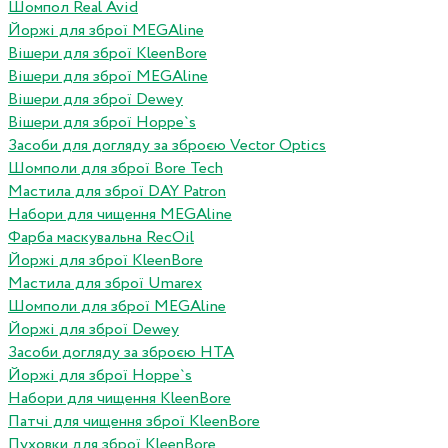
Шомпол Real Avid
Йоржі для зброї MEGAline
Вішери для зброї KleenBore
Вішери для зброї MEGAline
Вішери для зброї Dewey
Вішери для зброї Hoppe`s
Засоби для догляду за зброєю Vector Optics
Шомполи для зброї Bore Tech
Мастила для зброї DAY Patron
Набори для чищення MEGAline
Фарба маскувальна RecOil
Йоржі для зброї KleenBore
Мастила для зброї Umarex
Шомполи для зброї MEGAline
Йоржі для зброї Dewey
Засоби догляду за зброєю HTA
Йоржі для зброї Hoppe`s
Набори для чищення KleenBore
Патчі для чищення зброї KleenBore
Пуховки для зброї KleenBore