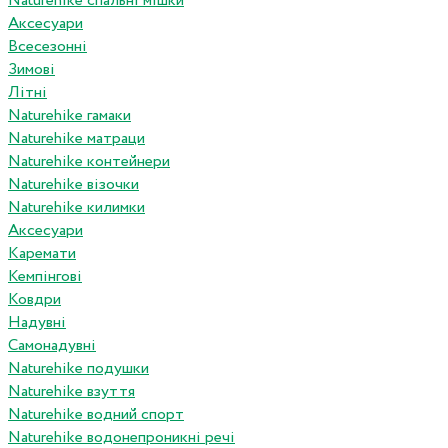
Naturehike спальні мішки
Аксесуари
Всесезонні
Зимові
Літні
Naturehike гамаки
Naturehike матраци
Naturehike контейнери
Naturehike візочки
Naturehike килимки
Аксесуари
Каремати
Кемпінгові
Ковдри
Надувні
Самонадувні
Naturehike подушки
Naturehike взуття
Naturehike водний спорт
Naturehike водонепроникні речі