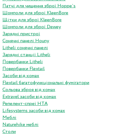
Патчі для чищення зброї Hoppe`s
Шомполи для зброї KleenBore
Щітки для зброї KleenBore
Шомполи для зброї Dewey
Зарядні пристрої
Сонячні панелі Houny
Litheli сонячні панелі
Зарядні станції Litheli
Повербанки Litheli
Повербанки Flextail
Засоби від комах
Flextail багатофункціональні фумігатори
Сольова зброя від комах
Extravel засоби від комах
Репелент-спреї HTA
Lifesystems засоби від комах
Меблі
Naturehike меблі
Столи