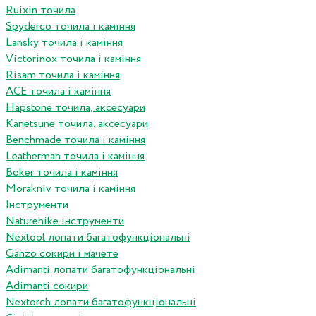
Ruixin точила
Spyderco точила і каміння
Lansky точила і каміння
Victorinox точила і каміння
Risam точила і каміння
ACE точила і каміння
Hapstone точила, аксесуари
Kanetsune точила, аксесуари
Benchmade точила і каміння
Leatherman точила і каміння
Boker точила і каміння
Morakniv точила і каміння
Інструменти
Naturehike інструменти
Nextool лопати багатофункціональні
Ganzo сокири і мачете
Adimanti лопати багатофункціональні
Adimanti сокири
Nextorch лопати багатофункціональні