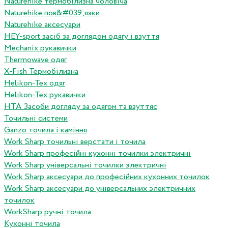
Naturehike термобілизна чоловіча
Naturehike пов&#039;язки
Naturehike аксесуари
HEY-sport засіб за доглядом одягу і взуття
Mechanix рукавички
Thermowave одяг
X-Fish Термобілизна
Helikon-Tex одяг
Helikon-Tex рукавички
HTA Засоби догляду за одягом та взуттяс
Точильні системи
Ganzo точила і каміння
Work Sharp точильні верстати і точила
Work Sharp професiйнi кухоннi точилки электричнi
Work Sharp унiверсальнi точилки электричнi
Work Sharp аксесуари до професiйних кухонних точилок
Work Sharp аксесуари до унiверсальних электричних
точилок
WorkSharp ручні точила
Кухонні точила