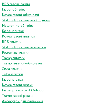
BRS газові лампи
Газові обігрівачі
Kovea газові обігрівачі
Skif Outdoor газові обігрівачі
Naturehike обігрівачі
Газові плитки
Kovea газові плитки
BRS плитки
Skif Outdoor газові плитки
Petromax плитки
Tramp плитки
Tramp плитки-обігрівачі
Сила плитки
Tribe плитки
Газові різаки
Kovea газові різаки
Газові різаки Skif Outdoor
Tramp газові різаки
Аксесуари для пальників