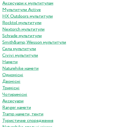
Аксесуари к мультитулам
Мультитули Active
HX Outdoors мультитули
Rocktol мультитули
Nextorch мультитули
Schrade мультитули
Smith&amp;Wesson мультитули
Сила мультитули
Civivi мультитули
Намети
Naturehike намети
Одномісні
Двомісні
Тримісні
Чотиримісні
Аксесуари
Ranger намети
Tramp намети, тенти
Туристичне спорядження