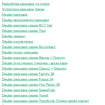
Naturehike рюкзаки та сумки
Victorinox рюкзаки, багаж
Deuter рюкзаки
Deuter велосипедні рюкзаки
Deuter рюкзаки серия ACT lite
Deuter рюкзаки серия Trail
Deuter гаманці
Deuter косметички
Deuter рюкзаки серия Aircontact
Deuter міські рюкзаки
Deuter рюкзаки серия Alpine + Gravity
Deuter підсідельні сумочки і аксесуари
Deuter рюкзаки серия Classic + Spectro
Deuter рюкзаки серия Family 36
Deuter рюкзаки серия Futura 34
Deuter рюкзаки серия Hip Packs 30
Deuter рюкзаки серия Speed lite
Deuter рюкзаки серия Travel
Deuter рюкзаки серия TrendLine (Сумки через плече)