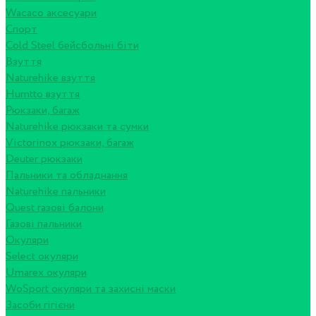
Wacaco аксесуари
Спорт
Cold Steel бейсбольні біти
Взуття
Naturehike взуття
Humtto взуття
Рюкзаки, багаж
Naturehike рюкзаки та сумки
Victorinox рюкзаки, багаж
Deuter рюкзаки
Пальники та обладнання
Naturehike пальники
Quest газові балони
Газові пальники
Окуляри
Select окуляри
Umarex окуляри
WoSport окуляри та захисні маски
Засоби гігієни