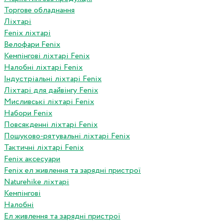
Торгове обладнання
Ліхтарі
Fenix ліхтарі
Велофари Fenix
Кемпінгові ліхтарі Fenix
Налобні ліхтарі Fenix
Індустріальні ліхтарі Fenix
Ліхтарі для дайвінгу Fenix
Мисливські ліхтарі Fenix
Набори Fenix
Повсякденні ліхтарі Fenix
Пошуково-рятувальні ліхтарі Fenix
Тактичні ліхтарі Fenix
Fenix аксесуари
Fenix ел живлення та зарядні пристрої
Naturehike ліхтарі
Кемпінгові
Налобні
Ел живлення та зарядні пристрої