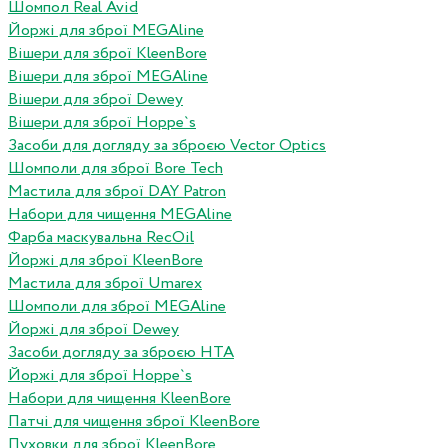
Шомпол Real Avid
Йоржі для зброї MEGAline
Вішери для зброї KleenBore
Вішери для зброї MEGAline
Вішери для зброї Dewey
Вішери для зброї Hoppe`s
Засоби для догляду за зброєю Vector Optics
Шомполи для зброї Bore Tech
Мастила для зброї DAY Patron
Набори для чищення MEGAline
Фарба маскувальна RecOil
Йоржі для зброї KleenBore
Мастила для зброї Umarex
Шомполи для зброї MEGAline
Йоржі для зброї Dewey
Засоби догляду за зброєю HTA
Йоржі для зброї Hoppe`s
Набори для чищення KleenBore
Патчі для чищення зброї KleenBore
Пуховки для зброї KleenBore