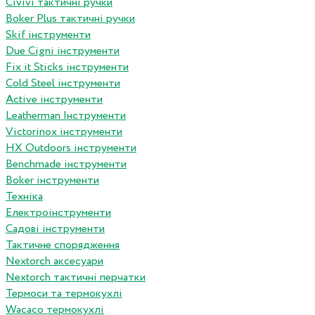
Сivivi тактичні ручки
Boker Plus тактичні ручки
Skif інструменти
Due Cigni інструменти
Fix it Sticks інструменти
Сold Steel інструменти
Active інструменти
Leatherman Інструменти
Victorinox інструменти
HX Outdoors інструменти
Benchmade інструменти
Boker інструменти
Техніка
Електроінструменти
Садові інструменти
Тактичне спорядження
Nextorch аксесуари
Nextorch тактичні перчатки
Термоси та термокухлі
Wacaco термокухлі