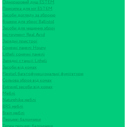
Одноразовий душ ESTEM
Присипка для ніг ESTEM
Засоби догляду за зброєю
Вішери для зброї Ballistol
Засоби для чищення зброї
Інструмент Real Avid
Зарядні пристрої
Сонячні панелі Houny
Litheli сонячні панелі
Зарядні станції Litheli
Засоби від комах
Flextail багатофункціональні фумігатори
Сольова зброя від комах
Extravel засоби від комах
Меблі
Naturehike меблі
BRS меблі
Brain меблі
Перцеві балончики
Терен перцеві балончики