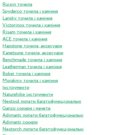
Ruixin точила
Spyderco точила і каміння
Lansky точила і каміння
Victorinox точила і каміння
Risam точила і каміння
ACE точила і каміння
Hapstone точила, аксесуари
Kanetsune точила, аксесуари
Benchmade точила і каміння
Leatherman точила і каміння
Boker точила і каміння
Morakniv точила і каміння
Інструменти
Naturehike інструменти
Nextool лопати багатофункціональні
Ganzo сокири і мачете
Adimanti лопати багатофункціональні
Adimanti сокири
Nextorch лопати багатофункціональні