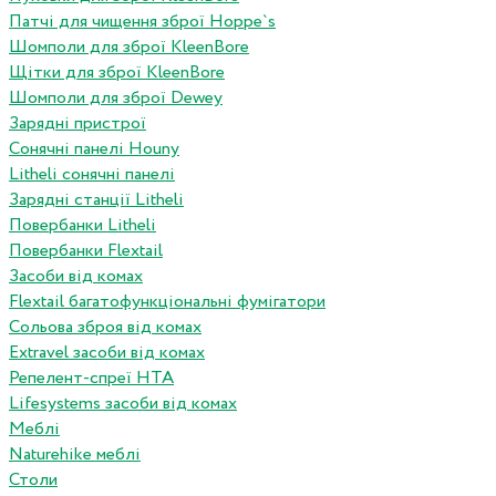
Патчі для чищення зброї Hoppe`s
Шомполи для зброї KleenBore
Щітки для зброї KleenBore
Шомполи для зброї Dewey
Зарядні пристрої
Сонячні панелі Houny
Litheli сонячні панелі
Зарядні станції Litheli
Повербанки Litheli
Повербанки Flextail
Засоби від комах
Flextail багатофункціональні фумігатори
Сольова зброя від комах
Extravel засоби від комах
Репелент-спреї HTA
Lifesystems засоби від комах
Меблі
Naturehike меблі
Столи