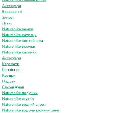
Naturehike спальні мішки
Аксесуари
Всесезонні
Зимові
Літні
Naturehike гамаки
Naturehike матраци
Naturehike контейнери
Naturehike візочки
Naturehike килимки
Аксесуари
Каремати
Кемпінгові
Ковдри
Надувні
Самонадувні
Naturehike подушки
Naturehike взуття
Naturehike водний спорт
Naturehike водонепроникні речі