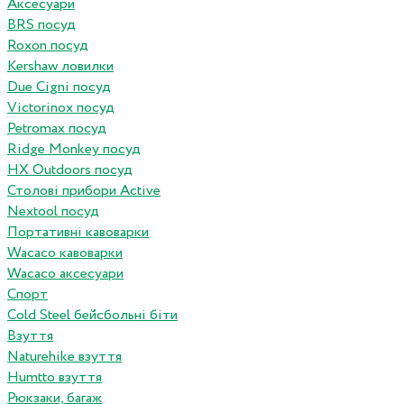
Аксесуари
BRS посуд
Roxon посуд
Kershaw ловилки
Due Cigni посуд
Victorinox посуд
Petromax посуд
Ridge Monkey посуд
HX Outdoors посуд
Столові прибори Active
Nextool посуд
Портативні кавоварки
Wacaco кавоварки
Wacaco аксесуари
Спорт
Cold Steel бейсбольні біти
Взуття
Naturehike взуття
Humtto взуття
Рюкзаки, багаж