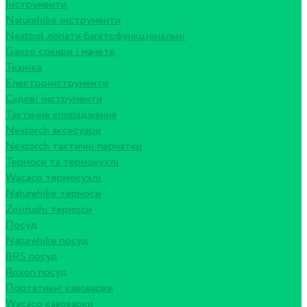
Інструменти
Naturehike інструменти
Nextool лопати багатофункціональні
Ganzo сокири і мачете
Техніка
Електроінструменти
Садові інструменти
Тактичне спорядження
Nextorch аксесуари
Nextorch тактичні перчатки
Термоси та термокухлі
Wacaco термокухлі
Naturehike термоси
Zojirushi термоси
Посуд
Naturehike посуд
BRS посуд
Roxon посуд
Портативні кавоварки
Wacaco кавоварки