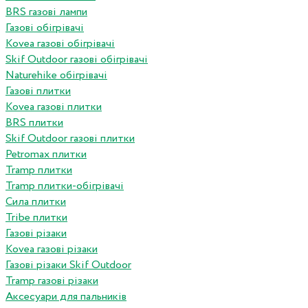
BRS газові лампи
Газові обігрівачі
Kovea газові обігрівачі
Skif Outdoor газові обігрівачі
Naturehike обігрівачі
Газові плитки
Kovea газові плитки
BRS плитки
Skif Outdoor газові плитки
Petromax плитки
Tramp плитки
Tramp плитки-обігрівачі
Сила плитки
Tribe плитки
Газові різаки
Kovea газові різаки
Газові різаки Skif Outdoor
Tramp газові різаки
Аксесуари для пальників