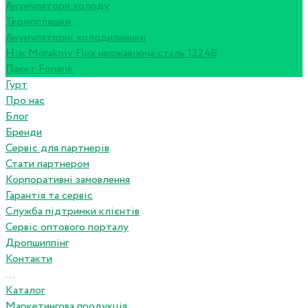
Акумулятори холоду
Термопляшки
Акумуляторні холодильники
Ніж Morakniv Flex нержавіюча сталь 12248
Пакет Fonarik
Гурт
Про нас
Блог
Бренди
Сервіс для партнерів
Стати партнером
Корпоративні замовлення
Гарантія та сервіс
Служба підтримки клієнтів
Сервіс оптового порталу
Дропшиппінг
Контакти
...
Каталог
Маркетингова продукція