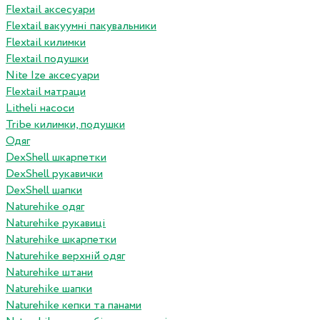
Flextail аксесуари
Flextail вакуумні пакувальники
Flextail килимки
Flextail подушки
Nite Ize аксесуари
Flextail матраци
Litheli насоси
Tribe килимки, подушки
Одяг
DexShell шкарпетки
DexShell рукавички
DexShell шапки
Naturehike одяг
Naturehike рукавиці
Naturehike шкарпетки
Naturehike верхній одяг
Naturehike штани
Naturehike шапки
Naturehike кепки та панами