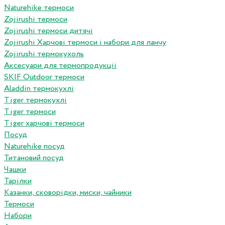
Naturehike термоси
Zojirushi термоси
Zojirushi термоси дитячі
Zojirushi Харчові термоси і набори для ланчу
Zojirushi термокухоль
Аксесуари для термопродукціі
SKIF Outdoor термоси
Aladdin термокухлі
Tiger термокухлі
Tiger термоси
Tiger харчові термоси
Посуд
Naturehike посуд
Титановий посуд
Чашки
Тарілки
Казанки, сковорідки, миски, чайники
Термоси
Набори