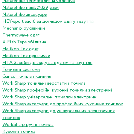
Naturehike термобілизна чоловіча
Naturehike пов&#039;язки
Naturehike аксесуари
HEY-sport засіб за доглядом одягу і взуття
Mechanix рукавички
Thermowave одяг
X-Fish Термобілизна
Helikon-Tex одяг
Helikon-Tex рукавички
HTA Засоби догляду за одягом та взуттяс
Точильні системи
Ganzo точила і каміння
Work Sharp точильні верстати і точила
Work Sharp професiйнi кухоннi точилки электричнi
Work Sharp унiверсальнi точилки электричнi
Work Sharp аксесуари до професiйних кухонних точилок
Work Sharp аксесуари до унiверсальних электричних
точилок
WorkSharp ручні точила
Кухонні точила