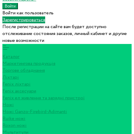
Войти как пользователь
Зарегистрироваться
После регистрации на сайте вам будет доступно
отслеживание состояния заказов, личный кабинет и другие
новые возможности
Каталог
Маркетингова продукція
Торгове обладнання
Ліхтарі
Fenix ліхтарі
Fenix аксесуари
Fenix ел живлення та зарядні пристрої
Ножі
Ножі Ganzo-Firebird-Adimanti
Ruike ножі
Roxon ножi
Мультитули