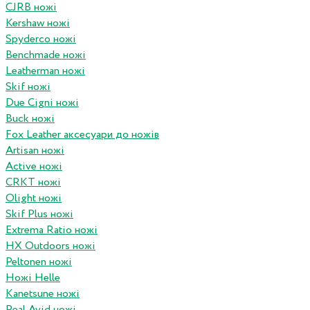
CJRB ножі
Kershaw ножі
Spyderco ножі
Benchmade ножі
Leatherman ножі
Skif ножі
Due Cigni ножі
Buck ножі
Fox Leather аксесуари до ножів
Artisan ножі
Active ножі
CRKT ножі
Olight ножі
Skif Plus ножі
Extrema Ratio ножі
HX Outdoors ножі
Peltonen ножі
Ножі Helle
Kanetsune ножі
Real Avid ножі