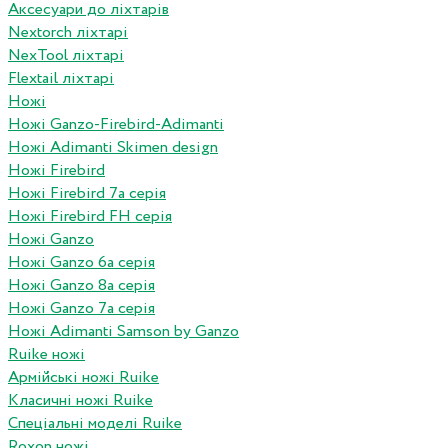
Аксесуари до ліхтарів
Nextorch ліхтарі
NexTool ліхтарі
Flextail ліхтарі
Ножі
Ножі Ganzo-Firebird-Adimanti
Ножі Adimanti Skimen design
Ножі Firebird
Ножі Firebird 7а серія
Ножі Firebird FH серія
Ножі Ganzo
Ножі Ganzo 6а серія
Ножі Ganzo 8а серія
Ножі Ganzo 7а серія
Ножі Adimanti Samson by Ganzo
Ruike ножі
Армійські ножі Ruike
Класичні ножі Ruike
Спеціальні моделі Ruike
Roxon ножi