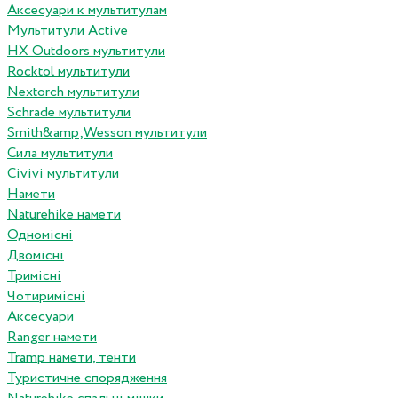
Аксесуари к мультитулам
Мультитули Active
HX Outdoors мультитули
Rocktol мультитули
Nextorch мультитули
Schrade мультитули
Smith&amp;Wesson мультитули
Сила мультитули
Civivi мультитули
Намети
Naturehike намети
Одномісні
Двомісні
Тримісні
Чотиримісні
Аксесуари
Ranger намети
Tramp намети, тенти
Туристичне спорядження