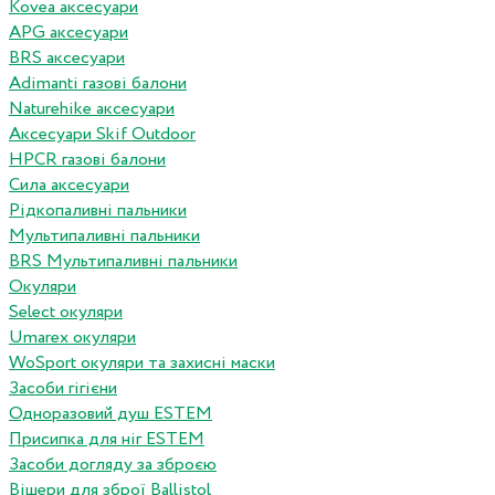
Kovea аксесуари
APG аксесуари
BRS аксесуари
Adimanti газові балони
Naturehike аксесуари
Аксесуари Skif Outdoor
HPCR газові балони
Сила аксесуари
Рідкопаливні пальники
Мультипаливні пальники
BRS Мультипаливні пальники
Окуляри
Select окуляри
Umarex окуляри
WoSport окуляри та захисні маски
Засоби гігієни
Одноразовий душ ESTEM
Присипка для ніг ESTEM
Засоби догляду за зброєю
Вішери для зброї Ballistol