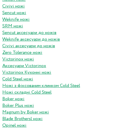
Civivi ножі
Sencut ножі
Weknife ножі
SRM ножі
Sencut аксесуари до ножів
Weknife аксесуари до ножів
Civivi аксесуари до ножів
Zero Tolerance ножі
Victorinox ножі
Аксесуари Victorinox
Victorinox Кухонні ножі
Cold Steel ножі
Ножі з фіксованим клинком Cold Steel
Ножі складні Cold Steel
Boker ножі
Boker Plus ножі
Magnum by Boker ножі
Blade Brothersl ножі
Opinel ножі