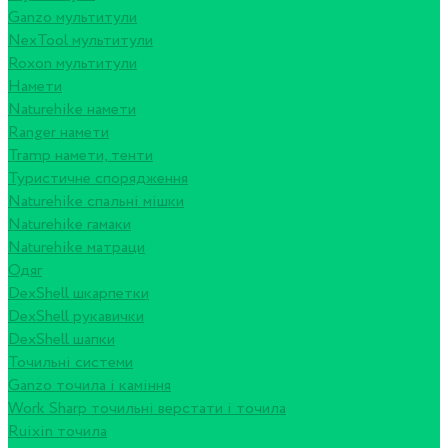
Ganzo мультитули
NexTool мультитули
Roxon мультитули
Намети
Naturehike намети
Ranger намети
Tramp намети, тенти
Туристичне спорядження
Naturehike спальні мішки
Naturehike гамаки
Naturehike матраци
Одяг
DexShell шкарпетки
DexShell рукавички
DexShell шапки
Точильні системи
Ganzo точила і каміння
Work Sharp точильні верстати і точила
Ruixin точила