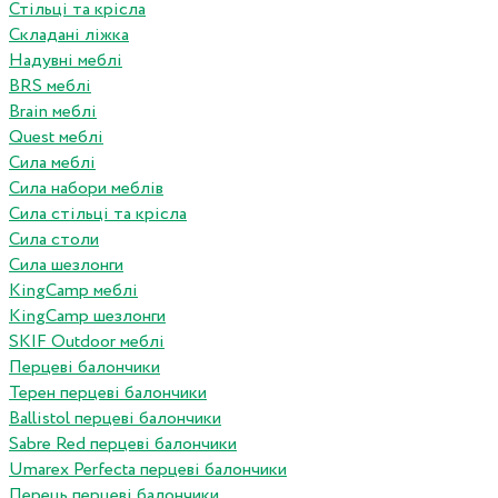
Стільці та крісла
Складані ліжка
Надувні меблі
BRS меблі
Brain меблі
Quest меблі
Сила меблі
Сила набори меблів
Сила стільці та крісла
Сила столи
Сила шезлонги
KingCamp меблі
KingCamp шезлонги
SKIF Outdoor меблі
Перцеві балончики
Терен перцеві балончики
Ballistol перцеві балончики
Sabre Red перцеві балончики
Umarex Perfecta перцеві балончики
Перець перцеві балончики