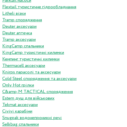
Flextail насоси
Flextail туристичне гідрообладнання
Litheli візки
Tramp спорядження
Deuter аксесуари
Deuter аптечка
Tramp аксесуари
KingCamp спальники
KingCamp туристичні килимки
Кемпинг туристичні килимки
Thermacell аксесуари
Knirps парасолі та аксесуари
Cold Steel спорядження та аксесуари
Only Hot грілки
C&amp;M TACTICAL спорядження
Estem душ для військових
Tekmat аксесуари
Сivivi карабіни
Snugpak водонепроникні речі
Selkbag спальники