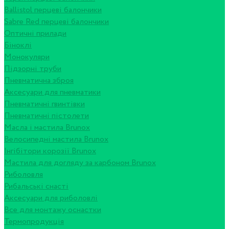
Ballistol перцеві балончики
Sabre Red перцеві балончики
Оптичні прилади
Біноклі
Монокуляри
Підзорні труби
Пневматична зброя
Аксесуари для пневматики
Пневматичні гвинтівки
Пневматичні пістолети
Масла і мастила Brunox
Велосипедні мастила Brunox
Інгібітори корозії Brunox
Мастила для догляду за карбоном Brunox
Риболовля
Рибальські снасті
Аксесуари для риболовлі
Все для монтажу оснастки
Термопродукція