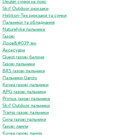
Deuter сумки на пояс
Skif Outdoor рюкзаки
Helikon-Tex рюкзаки та сумки
Пальники та обладнання
Naturehike пальники
Газові
Дров&#039;яні
Аксесуари
Quest газові балони
Газові пальники
BRS газові пальники
Пальники Ganzo
Kovea газові пальники
APG газові пальники
Primus газові пальники
Skif Outdoor пальники
Tramp газові пальники
Сила газові пальники
Газові лампи
Kovea газові лампи