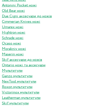
Antonini Pocket ножі
Old Bear ножі
Due Cigni аксесуари до ножів
Cimmerian Knives ножі
Umarex ножі
Hightron ножі
Schrade ножі
Ocaso ножі
Morakniv ножі
Maserin ножі
Skif аксесуари до ножів
Ontario ножі та аксесуари
Мультитули
Ganzo мультитули
NexTool мультитули
Roxon мультитули
Victorinox мультитули
Leatherman мультитули
Skif мультитули