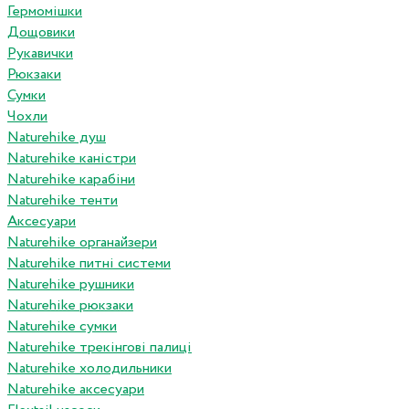
Гермомішки
Дощовики
Рукавички
Рюкзаки
Сумки
Чохли
Naturehike душ
Naturehike каністри
Naturehike карабіни
Naturehike тенти
Аксесуари
Naturehike органайзери
Naturehike питні системи
Naturehike рушники
Naturehike рюкзаки
Naturehike сумки
Naturehike трекінгові палиці
Naturehike холодильники
Naturehike аксесуари