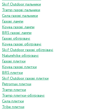
Skif Outdoor пальники
Tramp газові пальники
Сила газові пальники
Газові лампи
Kovea газові лампи
BRS газові лампи
Газові обігрівачі
Kovea газові обігрівачі
Skif Outdoor газові обігрівачі
Naturehike обігрівачі
Газові плитки
Kovea газові плитки
BRS плитки
Skif Outdoor газові плитки
Petromax плитки
Tramp плитки
Tramp плитки-обігрівачі
Сила плитки
Tribe плитки