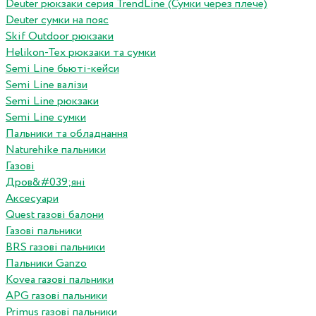
Deuter рюкзаки серия TrendLine (Сумки через плече)
Deuter сумки на пояс
Skif Outdoor рюкзаки
Helikon-Tex рюкзаки та сумки
Semi Line бьюті-кейси
Semi Line валізи
Semi Line рюкзаки
Semi Line сумки
Пальники та обладнання
Naturehike пальники
Газові
Дров&#039;яні
Аксесуари
Quest газові балони
Газові пальники
BRS газові пальники
Пальники Ganzo
Kovea газові пальники
APG газові пальники
Primus газові пальники