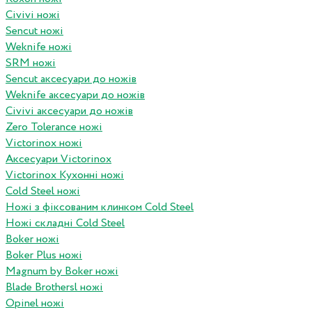
Civivi ножі
Sencut ножі
Weknife ножі
SRM ножі
Sencut аксесуари до ножів
Weknife аксесуари до ножів
Civivi аксесуари до ножів
Zero Tolerance ножі
Victorinox ножі
Аксесуари Victorinox
Victorinox Кухонні ножі
Cold Steel ножі
Ножі з фіксованим клинком Cold Steel
Ножі складні Cold Steel
Boker ножі
Boker Plus ножі
Magnum by Boker ножі
Blade Brothersl ножі
Opinel ножі