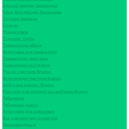
Ballistol перцеві балончики
Sabre Red перцеві балончики
Оптичні прилади
Біноклі
Монокуляри
Підзорні труби
Пневматична зброя
Аксесуари для пневматики
Пневматичні гвинтівки
Пневматичні пістолети
Масла і мастила Brunox
Велосипедні мастила Brunox
Інгібітори корозії Brunox
Мастила для догляду за карбоном Brunox
Риболовля
Рибальські снасті
Аксесуари для риболовлі
Все для монтажу оснастки
Термопродукція