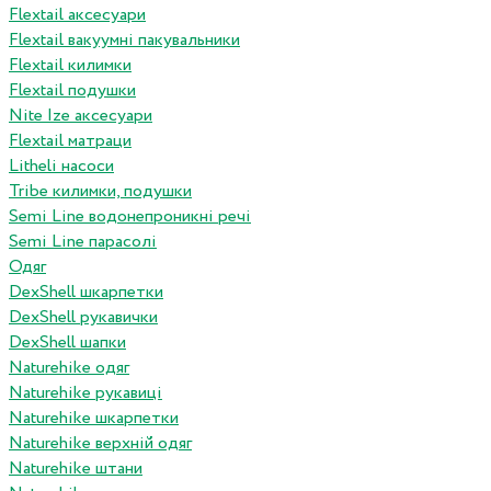
Flextail аксесуари
Flextail вакуумні пакувальники
Flextail килимки
Flextail подушки
Nite Ize аксесуари
Flextail матраци
Litheli насоси
Tribe килимки, подушки
Semi Line водонепроникні речі
Semi Line парасолі
Одяг
DexShell шкарпетки
DexShell рукавички
DexShell шапки
Naturehike одяг
Naturehike рукавиці
Naturehike шкарпетки
Naturehike верхній одяг
Naturehike штани