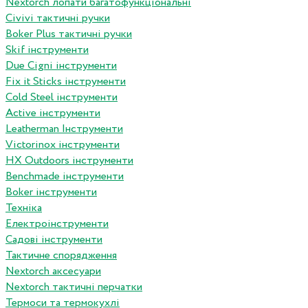
Nextorch лопати багатофункціональні
Сivivi тактичні ручки
Boker Plus тактичні ручки
Skif інструменти
Due Cigni інструменти
Fix it Sticks інструменти
Сold Steel інструменти
Active інструменти
Leatherman Інструменти
Victorinox інструменти
HX Outdoors інструменти
Benchmade інструменти
Boker інструменти
Техніка
Електроінструменти
Садові інструменти
Тактичне спорядження
Nextorch аксесуари
Nextorch тактичні перчатки
Термоси та термокухлі