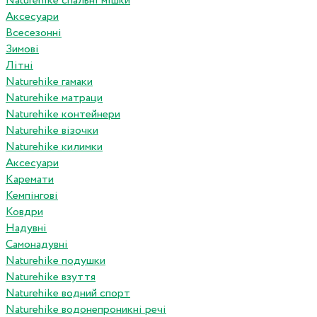
Naturehike спальні мішки
Аксесуари
Всесезонні
Зимові
Літні
Naturehike гамаки
Naturehike матраци
Naturehike контейнери
Naturehike візочки
Naturehike килимки
Аксесуари
Каремати
Кемпінгові
Ковдри
Надувні
Самонадувні
Naturehike подушки
Naturehike взуття
Naturehike водний спорт
Naturehike водонепроникні речі