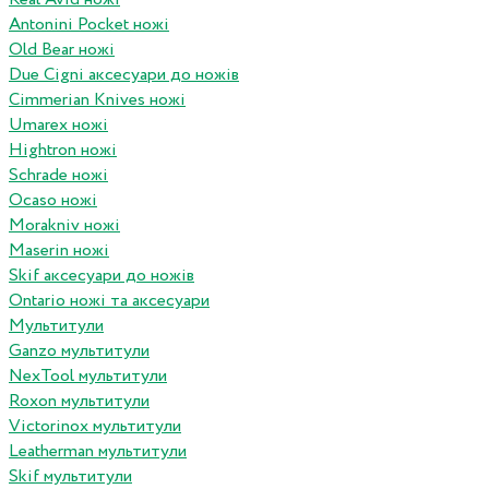
Antonini Pocket ножі
Old Bear ножі
Due Cigni аксесуари до ножів
Cimmerian Knives ножі
Umarex ножі
Hightron ножі
Schrade ножі
Ocaso ножі
Morakniv ножі
Maserin ножі
Skif аксесуари до ножів
Ontario ножі та аксесуари
Мультитули
Ganzo мультитули
NexTool мультитули
Roxon мультитули
Victorinox мультитули
Leatherman мультитули
Skif мультитули