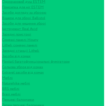
Одноразовий душ ESTEM
Присипка для ніг ESTEM
Засоби догляду за зброєю
Вішери для зброї Ballistol
Засоби для чищення зброї
Інструмент Real Avid
Зарядні пристрої
Сонячні панелі Houny
Litheli сонячні панелі
Зарядні станції Litheli
Засоби від комах
Flextail багатофункціональні фумігатори
Сольова зброя від комах
Extravel засоби від комах
Меблі
Naturehike меблі
BRS меблі
Brain меблі
Перцеві балончики
Терен перцеві балончики