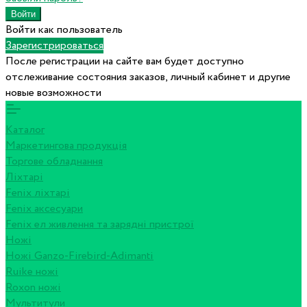
Войти как пользователь
Зарегистрироваться
После регистрации на сайте вам будет доступно
отслеживание состояния заказов, личный кабинет и другие
новые возможности
Каталог
Маркетингова продукція
Торгове обладнання
Ліхтарі
Fenix ліхтарі
Fenix аксесуари
Fenix ел живлення та зарядні пристрої
Ножі
Ножі Ganzo-Firebird-Adimanti
Ruike ножі
Roxon ножi
Мультитули