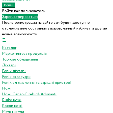
Войти как пользователь
Зарегистрироваться
После регистрации на сайте вам будет доступно
отслеживание состояния заказов, личный кабинет и другие
новые возможности
Каталог
Маркетингова продукція
Торгове обладнання
Ліхтарі
Fenix ліхтарі
Fenix аксесуари
Fenix ел живлення та зарядні пристрої
Ножі
Ножі Ganzo-Firebird-Adimanti
Ruike ножі
Roxon ножi
Мультитули