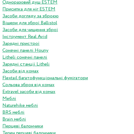
Одноразовий душ ESTEM
Присипка для ніг ESTEM
Засоби догляду за зброєю
Вішери для зброї Ballistol
Засоби для чищення зброї
Інструмент Real Avid
Зарядні пристрої
Сонячні панелі Houny
Litheli сонячні панелі
Зарядні станції Litheli
Засоби від комах
Flextail багатофункціональні фумігатори
Сольова зброя від комах
Extravel засоби від комах
Меблі
Naturehike меблі
BRS меблі
Brain меблі
Перцеві балончики
Терен перцеві балончики