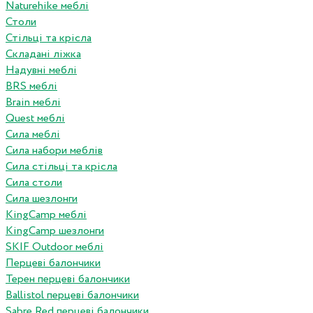
Naturehike меблі
Столи
Стільці та крісла
Складані ліжка
Надувні меблі
BRS меблі
Brain меблі
Quest меблі
Сила меблі
Сила набори меблів
Сила стільці та крісла
Сила столи
Сила шезлонги
KingCamp меблі
KingCamp шезлонги
SKIF Outdoor меблі
Перцеві балончики
Терен перцеві балончики
Ballistol перцеві балончики
Sabre Red перцеві балончики