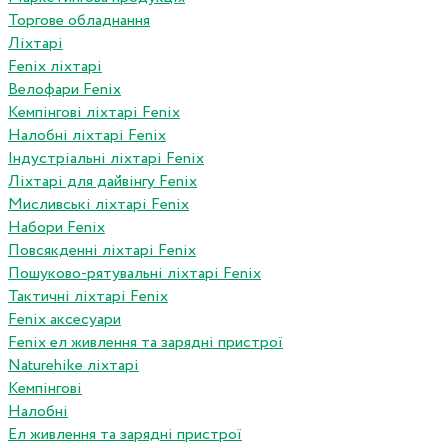
Торгове обладнання
Ліхтарі
Fenix ліхтарі
Велофари Fenix
Кемпінгові ліхтарі Fenix
Налобні ліхтарі Fenix
Індустріальні ліхтарі Fenix
Ліхтарі для дайвінгу Fenix
Мисливські ліхтарі Fenix
Набори Fenix
Повсякденні ліхтарі Fenix
Пошуково-рятувальні ліхтарі Fenix
Тактичні ліхтарі Fenix
Fenix аксесуари
Fenix ел живлення та зарядні пристрої
Naturehike ліхтарі
Кемпінгові
Налобні
Ел живлення та зарядні пристрої