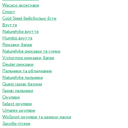
Wacaco аксесуари
Спорт
Cold Steel бейсбольні біти
Взуття
Naturehike взуття
Humtto взуття
Рюкзаки, багаж
Naturehike рюкзаки та сумки
Victorinox рюкзаки, багаж
Deuter рюкзаки
Пальники та обладнання
Naturehike пальники
Quest газові балони
Газові пальники
Окуляри
Select окуляри
Umarex окуляри
WoSport окуляри та захисні маски
Засоби гігієни