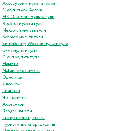
Аксесуари к мультитулам
Мультитули Active
HX Outdoors мультитули
Rocktol мультитули
Nextorch мультитули
Schrade мультитули
Smith&amp;Wesson мультитули
Сила мультитули
Civivi мультитули
Намети
Naturehike намети
Одномісні
Двомісні
Тримісні
Чотиримісні
Аксесуари
Ranger намети
Tramp намети, тенти
Туристичне спорядження