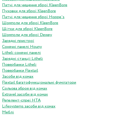
Патчі для чищення зброї KleenBore
Пуховки для зброї KleenBore
Патчі для чищення зброї Hoppe`s
Шомполи для зброї KleenBore
Щітки для зброї KleenBore
Шомполи для зброї Dewey
Зарядні пристрої
Сонячні панелі Houny
Litheli сонячні панелі
Зарядні станції Litheli
Повербанки Litheli
Повербанки Flextail
Засоби від комах
Flextail багатофункціональні фумігатори
Сольова зброя від комах
Extravel засоби від комах
Репелент-спреї HTA
Lifesystems засоби від комах
Меблі