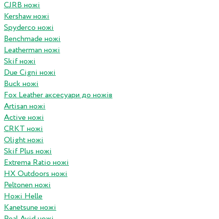
CJRB ножі
Kershaw ножі
Spyderco ножі
Benchmade ножі
Leatherman ножі
Skif ножі
Due Cigni ножі
Buck ножі
Fox Leather аксесуари до ножів
Artisan ножі
Active ножі
CRKT ножі
Olight ножі
Skif Plus ножі
Extrema Ratio ножі
HX Outdoors ножі
Peltonen ножі
Ножі Helle
Kanetsune ножі
Real Avid ножі