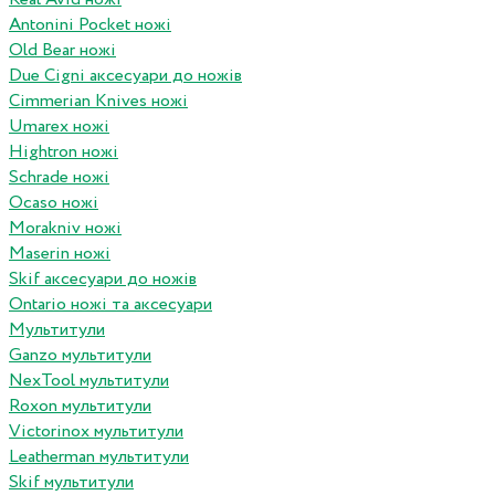
Antonini Pocket ножі
Old Bear ножі
Due Cigni аксесуари до ножів
Cimmerian Knives ножі
Umarex ножі
Hightron ножі
Schrade ножі
Ocaso ножі
Morakniv ножі
Maserin ножі
Skif аксесуари до ножів
Ontario ножі та аксесуари
Мультитули
Ganzo мультитули
NexTool мультитули
Roxon мультитули
Victorinox мультитули
Leatherman мультитули
Skif мультитули