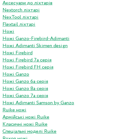
Аксесуари до ліхтарів
Nextorch ліхтарі
NexTool ліхтарі
Flextail ліхтарі
Ножі
Ножі Ganzo-Firebird-Adimanti
Ножі Adimanti Skimen design
Ножі Firebird
Ножі Firebird 7а серія
Ножі Firebird FH серія
Ножі Ganzo
Ножі Ganzo 6а серія
Ножі Ganzo 8а серія
Ножі Ganzo 7а серія
Ножі Adimanti Samson by Ganzo
Ruike ножі
Армійські ножі Ruike
Класичні ножі Ruike
Спеціальні моделі Ruike
Roxon ножi