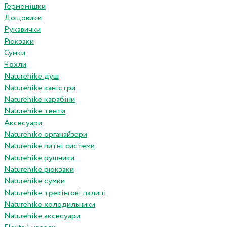
Гермомішки
Дощовики
Рукавички
Рюкзаки
Сумки
Чохли
Naturehike душ
Naturehike каністри
Naturehike карабіни
Naturehike тенти
Аксесуари
Naturehike органайзери
Naturehike питні системи
Naturehike рушники
Naturehike рюкзаки
Naturehike сумки
Naturehike трекінгові палиці
Naturehike холодильники
Naturehike аксесуари