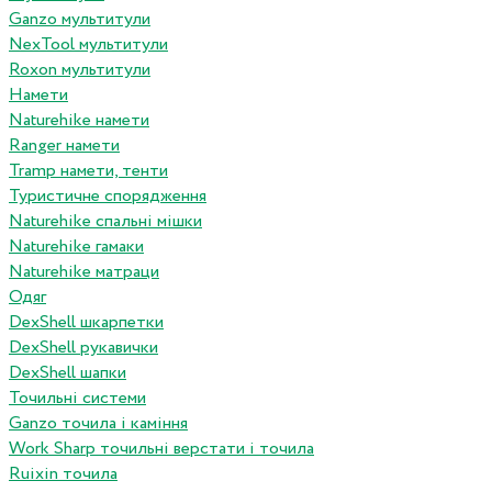
Ganzo мультитули
NexTool мультитули
Roxon мультитули
Намети
Naturehike намети
Ranger намети
Tramp намети, тенти
Туристичне спорядження
Naturehike спальні мішки
Naturehike гамаки
Naturehike матраци
Одяг
DexShell шкарпетки
DexShell рукавички
DexShell шапки
Точильні системи
Ganzo точила і каміння
Work Sharp точильні верстати і точила
Ruixin точила