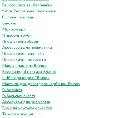
Ballistol перцеві балончики
Sabre Red перцеві балончики
Оптичні прилади
Біноклі
Монокуляри
Підзорні труби
Пневматична зброя
Аксесуари для пневматики
Пневматичні гвинтівки
Пневматичні пістолети
Масла і мастила Brunox
Велосипедні мастила Brunox
Інгібітори корозії Brunox
Мастила для догляду за карбоном Brunox
Риболовля
Рибальські снасті
Аксесуари для риболовлі
Все для монтажу оснастки
Термопродукція