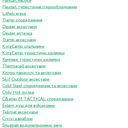
Flextail насоси
Flextail туристичне гідрообладнання
Litheli візки
Tramp спорядження
Deuter аксесуари
Deuter аптечка
Tramp аксесуари
KingCamp спальники
KingCamp туристичні килимки
Кемпинг туристичні килимки
Thermacell аксесуари
Knirps парасолі та аксесуари
Skif Outdoor аксесуари
Cold Steel спорядження та аксесуари
Only Hot грілки
C&amp;M TACTICAL спорядження
Estem душ для військових
Tekmat аксесуари
Сivivi карабіни
Snugpak водонепроникні речі