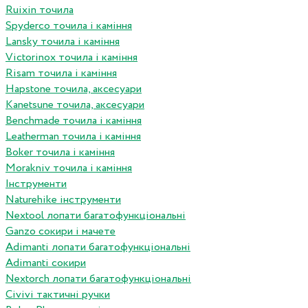
Ruixin точила
Spyderco точила і каміння
Lansky точила і каміння
Victorinox точила і каміння
Risam точила і каміння
Hapstone точила, аксесуари
Kanetsune точила, аксесуари
Benchmade точила і каміння
Leatherman точила і каміння
Boker точила і каміння
Morakniv точила і каміння
Інструменти
Naturehike інструменти
Nextool лопати багатофункціональні
Ganzo сокири і мачете
Adimanti лопати багатофункціональні
Adimanti сокири
Nextorch лопати багатофункціональні
Сivivi тактичні ручки