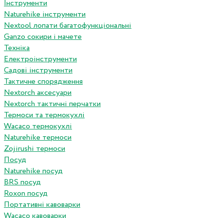
Інструменти
Naturehike інструменти
Nextool лопати багатофункціональні
Ganzo сокири і мачете
Техніка
Електроінструменти
Садові інструменти
Тактичне спорядження
Nextorch аксесуари
Nextorch тактичні перчатки
Термоси та термокухлі
Wacaco термокухлі
Naturehike термоси
Zojirushi термоси
Посуд
Naturehike посуд
BRS посуд
Roxon посуд
Портативні кавоварки
Wacaco кавоварки