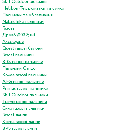
Skif Outdoor рюкзаки
Helikon-Tex рюкзаки та сумки
Пальники та обладнання
Naturehike пальники
Газові
Дров&#039;яні
Аксесуари
Quest газові балони
Газові пальники
BRS газові пальники
Пальники Ganzo
Kovea газові пальники
APG газові пальники
Primus газові пальники
Skif Outdoor пальники
Tramp газові пальники
Сила газові пальники
Газові лампи
Kovea газові лампи
BRS газові лампи