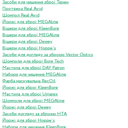
Засоби для чищення зброї Терен
Протяжка Real Avid
Шомпол Real Avid
Йоржі для зброї MEGAline
Вішери для зброї KleenBore
Вішери для зброї MEGAline
Вішери для зброї Dewey
Вішери для зброї Hoppe`s
Засоби для догляду за зброєю Vector Optics
Шомполи для зброї Bore Tech
Мастила для зброї DAY Patron
Набори для чищення MEGAline
Фарба маскувальна RecOil
Йоржі для зброї KleenBore
Мастила для зброї Umarex
Шомполи для зброї MEGAline
Йоржі для зброї Dewey
Засоби догляду за зброєю HTA
Йоржі для зброї Hoppe`s
Набори для чищення KleenBore