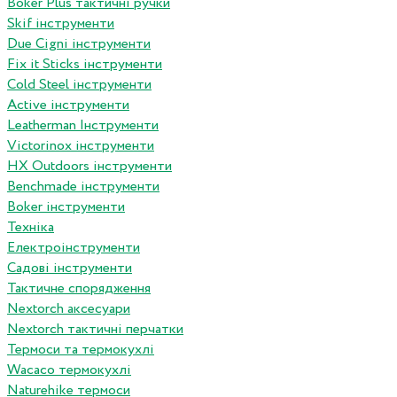
Boker Plus тактичні ручки
Skif інструменти
Due Cigni інструменти
Fix it Sticks інструменти
Сold Steel інструменти
Active інструменти
Leatherman Інструменти
Victorinox інструменти
HX Outdoors інструменти
Benchmade інструменти
Boker інструменти
Техніка
Електроінструменти
Садові інструменти
Тактичне спорядження
Nextorch аксесуари
Nextorch тактичні перчатки
Термоси та термокухлі
Wacaco термокухлі
Naturehike термоси