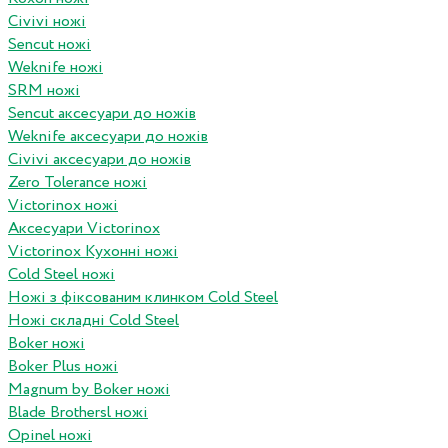
Civivi ножі
Sencut ножі
Weknife ножі
SRM ножі
Sencut аксесуари до ножів
Weknife аксесуари до ножів
Civivi аксесуари до ножів
Zero Tolerance ножі
Victorinox ножі
Аксесуари Victorinox
Victorinox Кухонні ножі
Cold Steel ножі
Ножі з фіксованим клинком Cold Steel
Ножі складні Cold Steel
Boker ножі
Boker Plus ножі
Magnum by Boker ножі
Blade Brothersl ножі
Opinel ножі