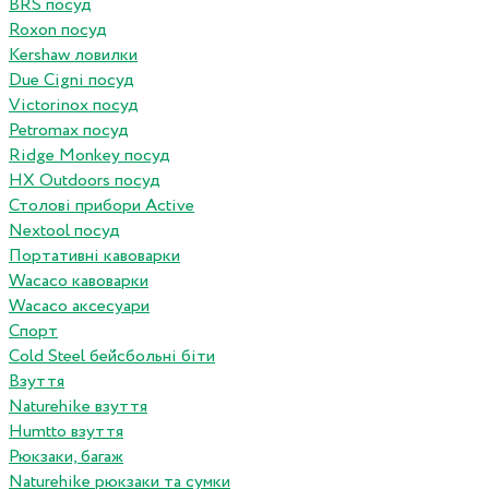
BRS посуд
Roxon посуд
Kershaw ловилки
Due Cigni посуд
Victorinox посуд
Petromax посуд
Ridge Monkey посуд
HX Outdoors посуд
Столові прибори Active
Nextool посуд
Портативні кавоварки
Wacaco кавоварки
Wacaco аксесуари
Спорт
Cold Steel бейсбольні біти
Взуття
Naturehike взуття
Humtto взуття
Рюкзаки, багаж
Naturehike рюкзаки та сумки