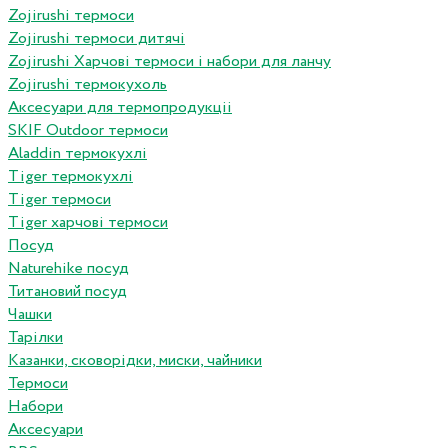
Zojirushi термоси
Zojirushi термоси дитячі
Zojirushi Харчові термоси і набори для ланчу
Zojirushi термокухоль
Аксесуари для термопродукціі
SKIF Outdoor термоси
Aladdin термокухлі
Tiger термокухлі
Tiger термоси
Tiger харчові термоси
Посуд
Naturehike посуд
Титановий посуд
Чашки
Тарілки
Казанки, сковорідки, миски, чайники
Термоси
Набори
Аксесуари