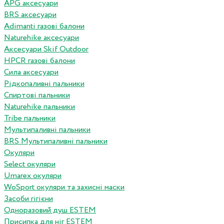
APG аксесуари
BRS аксесуари
Adimanti газові балони
Naturehike аксесуари
Аксесуари Skif Outdoor
HPCR газові балони
Сила аксесуари
Рідкопаливні пальники
Спиртові пальники
Naturehike пальники
Tribe пальники
Мультипаливні пальники
BRS Мультипаливні пальники
Окуляри
Select окуляри
Umarex окуляри
WoSport окуляри та захисні маски
Засоби гігієни
Одноразовий душ ESTEM
Присипка для ніг ESTEM