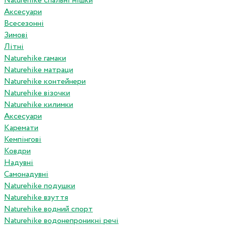
Naturehike спальні мішки
Аксесуари
Всесезонні
Зимові
Літні
Naturehike гамаки
Naturehike матраци
Naturehike контейнери
Naturehike візочки
Naturehike килимки
Аксесуари
Каремати
Кемпінгові
Ковдри
Надувні
Самонадувні
Naturehike подушки
Naturehike взуття
Naturehike водний спорт
Naturehike водонепроникні речі