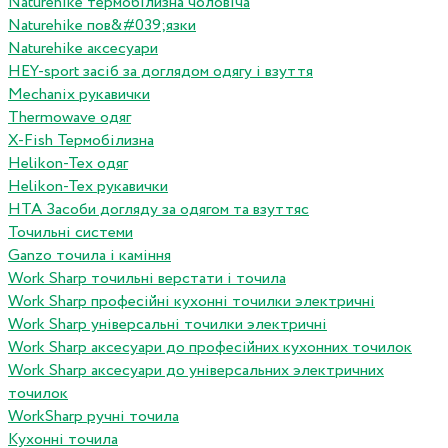
Naturehike термобілизна чоловіча
Naturehike пов&#039;язки
Naturehike аксесуари
HEY-sport засіб за доглядом одягу і взуття
Mechanix рукавички
Thermowave одяг
X-Fish Термобілизна
Helikon-Tex одяг
Helikon-Tex рукавички
HTA Засоби догляду за одягом та взуттяс
Точильні системи
Ganzo точила і каміння
Work Sharp точильні верстати і точила
Work Sharp професiйнi кухоннi точилки электричнi
Work Sharp унiверсальнi точилки электричнi
Work Sharp аксесуари до професiйних кухонних точилок
Work Sharp аксесуари до унiверсальних электричних
точилок
WorkSharp ручні точила
Кухонні точила