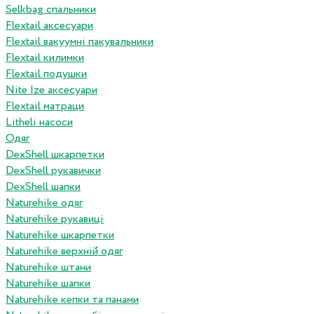
Selkbag спальники
Flextail аксесуари
Flextail вакуумні пакувальники
Flextail килимки
Flextail подушки
Nite Ize аксесуари
Flextail матраци
Litheli насоси
Одяг
DexShell шкарпетки
DexShell рукавички
DexShell шапки
Naturehike одяг
Naturehike рукавиці
Naturehike шкарпетки
Naturehike верхній одяг
Naturehike штани
Naturehike шапки
Naturehike кепки та панами