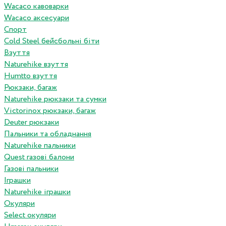
Wacaco кавоварки
Wacaco аксесуари
Спорт
Cold Steel бейсбольні біти
Взуття
Naturehike взуття
Humtto взуття
Рюкзаки, багаж
Naturehike рюкзаки та сумки
Victorinox рюкзаки, багаж
Deuter рюкзаки
Пальники та обладнання
Naturehike пальники
Quest газові балони
Газові пальники
Іграшки
Naturehike іграшки
Окуляри
Select окуляри