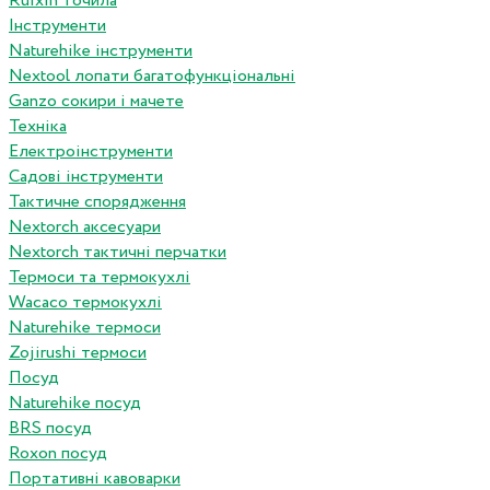
Ruixin точила
Інструменти
Naturehike інструменти
Nextool лопати багатофункціональні
Ganzo сокири і мачете
Техніка
Електроінструменти
Садові інструменти
Тактичне спорядження
Nextorch аксесуари
Nextorch тактичні перчатки
Термоси та термокухлі
Wacaco термокухлі
Naturehike термоси
Zojirushi термоси
Посуд
Naturehike посуд
BRS посуд
Roxon посуд
Портативні кавоварки