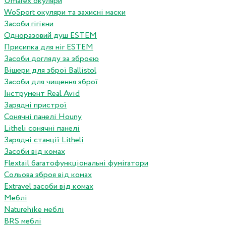
Umarex окуляри
WoSport окуляри та захисні маски
Засоби гігієни
Одноразовий душ ESTEM
Присипка для ніг ESTEM
Засоби догляду за зброєю
Вішери для зброї Ballistol
Засоби для чищення зброї
Інструмент Real Avid
Зарядні пристрої
Сонячні панелі Houny
Litheli сонячні панелі
Зарядні станції Litheli
Засоби від комах
Flextail багатофункціональні фумігатори
Сольова зброя від комах
Extravel засоби від комах
Меблі
Naturehike меблі
BRS меблі