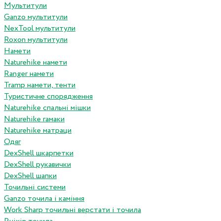
Мультитули
Ganzo мультитули
NexTool мультитули
Roxon мультитули
Намети
Naturehike намети
Ranger намети
Tramp намети, тенти
Туристичне спорядження
Naturehike спальні мішки
Naturehike гамаки
Naturehike матраци
Одяг
DexShell шкарпетки
DexShell рукавички
DexShell шапки
Точильні системи
Ganzo точила і каміння
Work Sharp точильні верстати і точила