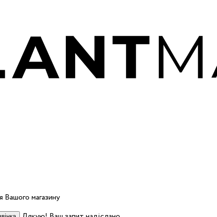
 Вашого магазину
Дякую! Ваш запит надіслано.
вінка