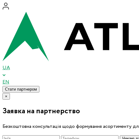
UA
EN
Стати партнером
×
Заявка на партнерство
Безкоштовна консультація щодо формування асортименту для
Чекаю дз