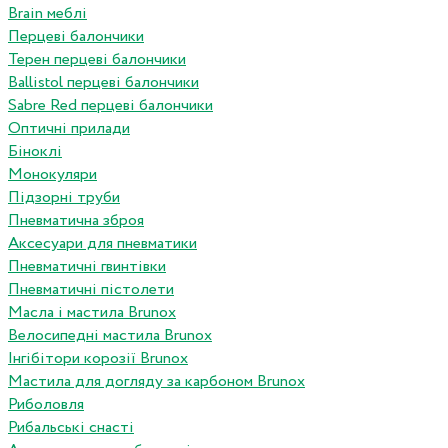
Brain меблі
Перцеві балончики
Терен перцеві балончики
Ballistol перцеві балончики
Sabre Red перцеві балончики
Оптичні прилади
Біноклі
Монокуляри
Підзорні труби
Пневматична зброя
Аксесуари для пневматики
Пневматичні гвинтівки
Пневматичні пістолети
Масла і мастила Brunox
Велосипедні мастила Brunox
Інгібітори корозії Brunox
Мастила для догляду за карбоном Brunox
Риболовля
Рибальські снасті