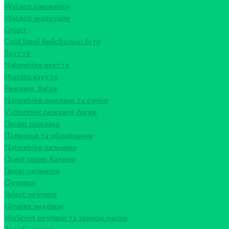
Wacaco кавоварки
Wacaco аксесуари
Спорт
Cold Steel бейсбольні біти
Взуття
Naturehike взуття
Humtto взуття
Рюкзаки, багаж
Naturehike рюкзаки та сумки
Victorinox рюкзаки, багаж
Deuter рюкзаки
Пальники та обладнання
Naturehike пальники
Quest газові балони
Газові пальники
Окуляри
Select окуляри
Umarex окуляри
WoSport окуляри та захисні маски