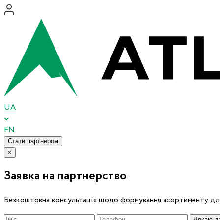
UA
EN
Стати партнером
×
Заявка на партнерство
Безкоштовна консультація щодо формування асортименту для
Чекаю дз