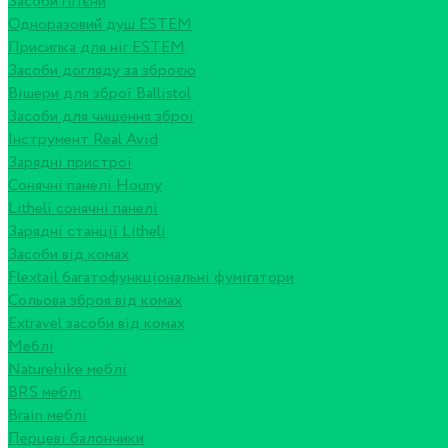
Засоби гігієни
Одноразовий душ ESTEM
Присипка для ніг ESTEM
Засоби догляду за зброєю
Вішери для зброї Ballistol
Засоби для чищення зброї
Інструмент Real Avid
Зарядні пристрої
Сонячні панелі Houny
Litheli сонячні панелі
Зарядні станції Litheli
Засоби від комах
Flextail багатофункціональні фумігатори
Сольова зброя від комах
Extravel засоби від комах
Меблі
Naturehike меблі
BRS меблі
Brain меблі
Перцеві балончики