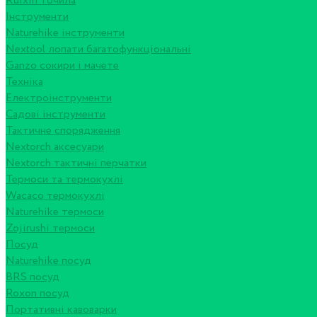
Ruixin точила
Інструменти
Naturehike інструменти
Nextool лопати багатофункціональні
Ganzo сокири і мачете
Техніка
Електроінструменти
Садові інструменти
Тактичне спорядження
Nextorch аксесуари
Nextorch тактичні перчатки
Термоси та термокухлі
Wacaco термокухлі
Naturehike термоси
Zojirushi термоси
Посуд
Naturehike посуд
BRS посуд
Roxon посуд
Портативні кавоварки