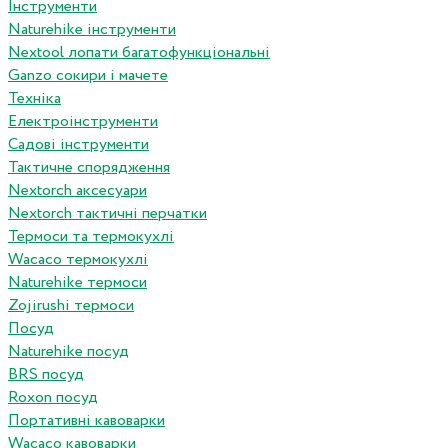
Інструменти
Naturehike інструменти
Nextool лопати багатофункціональні
Ganzo сокири і мачете
Техніка
Електроінструменти
Садові інструменти
Тактичне спорядження
Nextorch аксесуари
Nextorch тактичні перчатки
Термоси та термокухлі
Wacaco термокухлі
Naturehike термоси
Zojirushi термоси
Посуд
Naturehike посуд
BRS посуд
Roxon посуд
Портативні кавоварки
Wacaco кавоварки