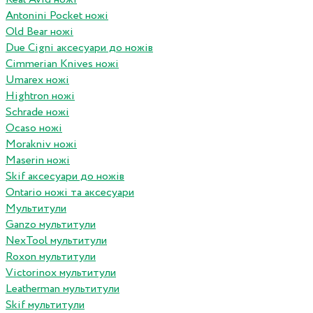
Antonini Pocket ножі
Old Bear ножі
Due Cigni аксесуари до ножів
Cimmerian Knives ножі
Umarex ножі
Hightron ножі
Schrade ножі
Ocaso ножі
Morakniv ножі
Maserin ножі
Skif аксесуари до ножів
Ontario ножі та аксесуари
Мультитули
Ganzo мультитули
NexTool мультитули
Roxon мультитули
Victorinox мультитули
Leatherman мультитули
Skif мультитули