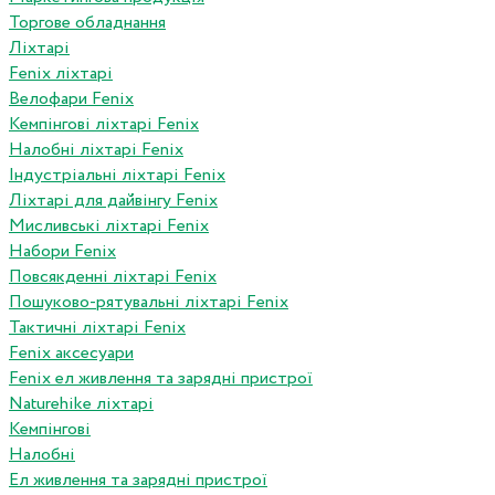
Торгове обладнання
Ліхтарі
Fenix ліхтарі
Велофари Fenix
Кемпінгові ліхтарі Fenix
Налобні ліхтарі Fenix
Індустріальні ліхтарі Fenix
Ліхтарі для дайвінгу Fenix
Мисливські ліхтарі Fenix
Набори Fenix
Повсякденні ліхтарі Fenix
Пошуково-рятувальні ліхтарі Fenix
Тактичні ліхтарі Fenix
Fenix аксесуари
Fenix ел живлення та зарядні пристрої
Naturehike ліхтарі
Кемпінгові
Налобні
Ел живлення та зарядні пристрої