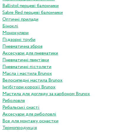
Ballistol перцеві балончики
Sabre Red перцеві балончики
Оптичні прилади
Біноклі
Монокуляри
Підзорні труби
Пневматична зброя
Аксесуари для пневматики
Пневматичні гвинтівки
Пневматичні пістолети
Масла і мастила Brunox
Велосипедні мастила Brunox
Інгібітори корозії Brunox
Мастила для догляду за карбоном Brunox
Риболовля
Рибальські снасті
Аксесуари для риболовлі
Все для монтажу оснастки
Термопродукція