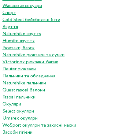
Wacaco аксесуари
Спорт
Cold Steel бейсбольні біти
Взуття
Naturehike взуття
Humtto взуття
Рюкзаки, багаж
Naturehike рюкзаки та сумки
Victorinox рюкзаки, багаж
Deuter рюкзаки
Пальники та обладнання
Naturehike пальники
Quest газові балони
Газові пальники
Окуляри
Select окуляри
Umarex окуляри
WoSport окуляри та захисні маски
Засоби гігієни