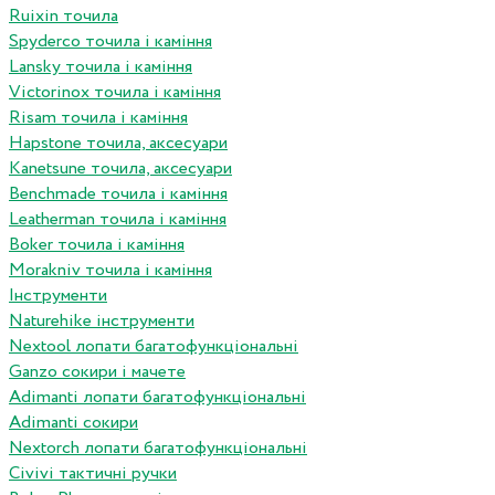
Ruixin точила
Spyderco точила і каміння
Lansky точила і каміння
Victorinox точила і каміння
Risam точила і каміння
Hapstone точила, аксесуари
Kanetsune точила, аксесуари
Benchmade точила і каміння
Leatherman точила і каміння
Boker точила і каміння
Morakniv точила і каміння
Інструменти
Naturehike інструменти
Nextool лопати багатофункціональні
Ganzo сокири і мачете
Adimanti лопати багатофункціональні
Adimanti сокири
Nextorch лопати багатофункціональні
Сivivi тактичні ручки