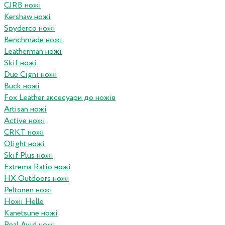
CJRB ножі
Kershaw ножі
Spyderco ножі
Benchmade ножі
Leatherman ножі
Skif ножі
Due Cigni ножі
Buck ножі
Fox Leather аксесуари до ножів
Artisan ножі
Active ножі
CRKT ножі
Olight ножі
Skif Plus ножі
Extrema Ratio ножі
HX Outdoors ножі
Peltonen ножі
Ножі Helle
Kanetsune ножі
Real Avid ножі