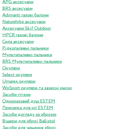
APG аксесуари
BRS аксесуари
Adimanti газові балони
Naturehike аксесуари
Аксесуари Skif Outdoor
HPCR газові балони
Сила аксесуари
Рідкопаливні пальники
Мультипаливні пальники
BRS Мультипаливні пальники
Окуляри
Select окуляри
Umarex окуляри
WoSport окуляри та захисні маски
Засоби гігієни
Одноразовий душ ESTEM
Присипка для ніг ESTEM
Засоби догляду за зброєю
Вішери для зброї Ballistol
Засоби для чищення зброї