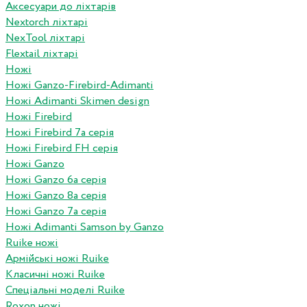
Аксесуари до ліхтарів
Nextorch ліхтарі
NexTool ліхтарі
Flextail ліхтарі
Ножі
Ножі Ganzo-Firebird-Adimanti
Ножі Adimanti Skimen design
Ножі Firebird
Ножі Firebird 7а серія
Ножі Firebird FH серія
Ножі Ganzo
Ножі Ganzo 6а серія
Ножі Ganzo 8а серія
Ножі Ganzo 7а серія
Ножі Adimanti Samson by Ganzo
Ruike ножі
Армійські ножі Ruike
Класичні ножі Ruike
Спеціальні моделі Ruike
Roxon ножi