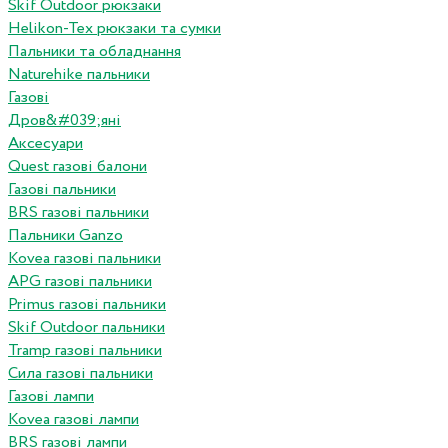
Skif Outdoor рюкзаки
Helikon-Tex рюкзаки та сумки
Пальники та обладнання
Naturehike пальники
Газові
Дров&#039;яні
Аксесуари
Quest газові балони
Газові пальники
BRS газові пальники
Пальники Ganzo
Kovea газові пальники
APG газові пальники
Primus газові пальники
Skif Outdoor пальники
Tramp газові пальники
Сила газові пальники
Газові лампи
Kovea газові лампи
BRS газові лампи