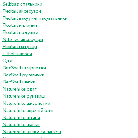
Selkbag спальники
Flextail аксесуари
Flextail вакуумні пакувальники
Flextail килимки
Flextail подушки
Nite Ize аксесуари
Flextail матраци
Litheli насоси
Одяг
DexShell шкарпетки
DexShell рукавички
DexShell шапки
Naturehike одяг
Naturehike рукавиці
Naturehike шкарпетки
Naturehike верхній одяг
Naturehike штани
Naturehike шапки
Naturehike кепки та панами