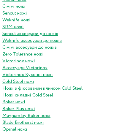
Civivi ножі
Sencut ножі
Weknife ножі
SRM ножі
Sencut аксесуари до ножів
Weknife аксесуари до ножів
Civivi аксесуари до ножів
Zero Tolerance ножі
Victorinox ножі
Аксесуари Victorinox
Victorinox Кухонні ножі
Cold Steel ножі
Ножі з фіксованим клинком Cold Steel
Ножі складні Cold Steel
Boker ножі
Boker Plus ножі
Magnum by Boker ножі
Blade Brothersl ножі
Opinel ножі