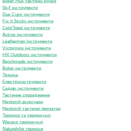
Boker Plus тактичні ручки
Skif інструменти
Due Cigni інструменти
Fix it Sticks інструменти
Сold Steel інструменти
Active інструменти
Leatherman Інструменти
Victorinox інструменти
HX Outdoors інструменти
Benchmade інструменти
Boker інструменти
Техніка
Електроінструменти
Садові інструменти
Тактичне спорядження
Nextorch аксесуари
Nextorch тактичні перчатки
Термоси та термокухлі
Wacaco термокухлі
Naturehike термоси