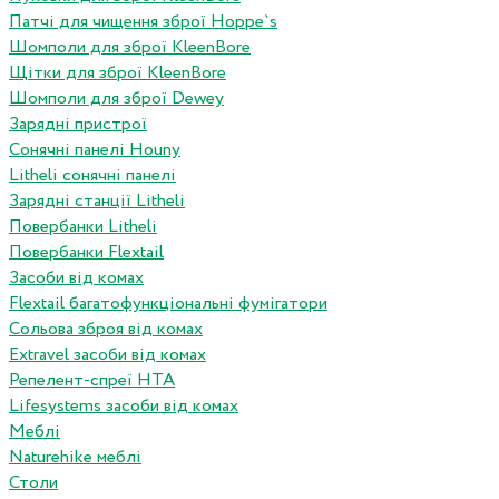
Патчі для чищення зброї Hoppe`s
Шомполи для зброї KleenBore
Щітки для зброї KleenBore
Шомполи для зброї Dewey
Зарядні пристрої
Сонячні панелі Houny
Litheli сонячні панелі
Зарядні станції Litheli
Повербанки Litheli
Повербанки Flextail
Засоби від комах
Flextail багатофункціональні фумігатори
Сольова зброя від комах
Extravel засоби від комах
Репелент-спреї HTA
Lifesystems засоби від комах
Меблі
Naturehike меблі
Столи