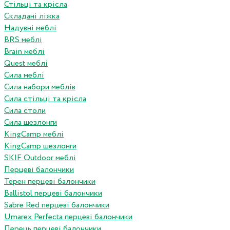
Стільці та крісла
Складані ліжка
Надувні меблі
BRS меблі
Brain меблі
Quest меблі
Сила меблі
Сила набори меблів
Сила стільці та крісла
Сила столи
Сила шезлонги
KingCamp меблі
KingCamp шезлонги
SKIF Outdoor меблі
Перцеві балончики
Терен перцеві балончики
Ballistol перцеві балончики
Sabre Red перцеві балончики
Umarex Perfecta перцеві балончики
Перець перцеві балончики