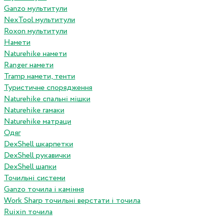
Ganzo мультитули
NexTool мультитули
Roxon мультитули
Намети
Naturehike намети
Ranger намети
Tramp намети, тенти
Туристичне спорядження
Naturehike спальні мішки
Naturehike гамаки
Naturehike матраци
Одяг
DexShell шкарпетки
DexShell рукавички
DexShell шапки
Точильні системи
Ganzo точила і каміння
Work Sharp точильні верстати і точила
Ruixin точила