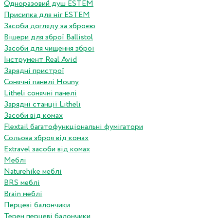
Одноразовий душ ESTEM
Присипка для ніг ESTEM
Засоби догляду за зброєю
Вішери для зброї Ballistol
Засоби для чищення зброї
Інструмент Real Avid
Зарядні пристрої
Сонячні панелі Houny
Litheli сонячні панелі
Зарядні станції Litheli
Засоби від комах
Flextail багатофункціональні фумігатори
Сольова зброя від комах
Extravel засоби від комах
Меблі
Naturehike меблі
BRS меблі
Brain меблі
Перцеві балончики
Терен перцеві балончики