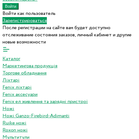
Войти как пользователь
Зарегистрироваться
После регистрации на сайте вам будет доступно
отслеживание состояния заказов, личный кабинет и другие
новые возможности
Каталог
Маркетингова продукція
Торгове обладнання
Ліхтарі
Fenix ліхтарі
Fenix аксесуари
Fenix ел живлення та зарядні пристрої
Ножі
Ножі Ganzo-Firebird-Adimanti
Ruike ножі
Roxon ножi
Мультитули