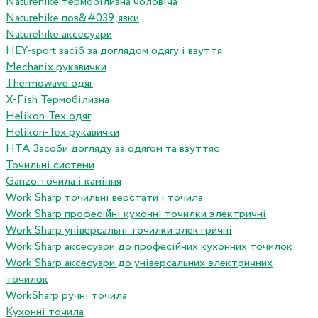
Naturehike термобілизна чоловіча
Naturehike пов&#039;язки
Naturehike аксесуари
HEY-sport засіб за доглядом одягу і взуття
Mechanix рукавички
Thermowave одяг
X-Fish Термобілизна
Helikon-Tex одяг
Helikon-Tex рукавички
HTA Засоби догляду за одягом та взуттяс
Точильні системи
Ganzo точила і каміння
Work Sharp точильні верстати і точила
Work Sharp професiйнi кухоннi точилки электричнi
Work Sharp унiверсальнi точилки электричнi
Work Sharp аксесуари до професiйних кухонних точилок
Work Sharp аксесуари до унiверсальних электричних
точилок
WorkSharp ручні точила
Кухонні точила