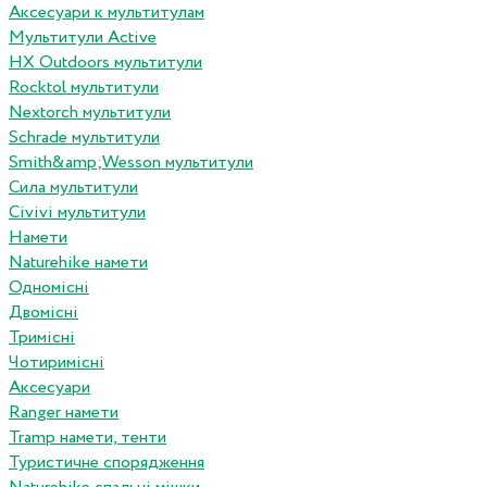
Аксесуари к мультитулам
Мультитули Active
HX Outdoors мультитули
Rocktol мультитули
Nextorch мультитули
Schrade мультитули
Smith&amp;Wesson мультитули
Сила мультитули
Civivi мультитули
Намети
Naturehike намети
Одномісні
Двомісні
Тримісні
Чотиримісні
Аксесуари
Ranger намети
Tramp намети, тенти
Туристичне спорядження