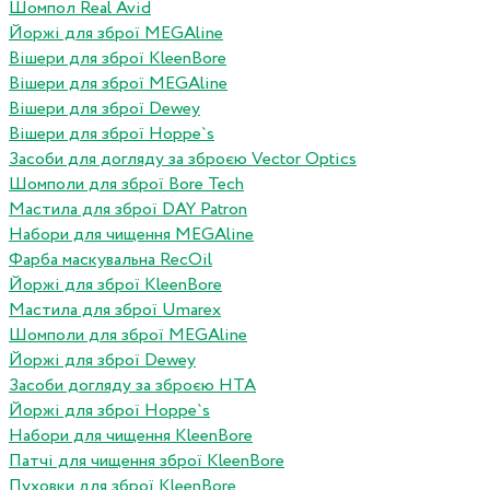
Шомпол Real Avid
Йоржі для зброї MEGAline
Вішери для зброї KleenBore
Вішери для зброї MEGAline
Вішери для зброї Dewey
Вішери для зброї Hoppe`s
Засоби для догляду за зброєю Vector Optics
Шомполи для зброї Bore Tech
Мастила для зброї DAY Patron
Набори для чищення MEGAline
Фарба маскувальна RecOil
Йоржі для зброї KleenBore
Мастила для зброї Umarex
Шомполи для зброї MEGAline
Йоржі для зброї Dewey
Засоби догляду за зброєю HTA
Йоржі для зброї Hoppe`s
Набори для чищення KleenBore
Патчі для чищення зброї KleenBore
Пуховки для зброї KleenBore