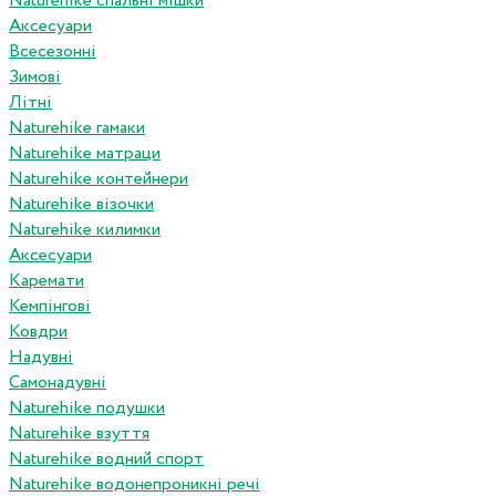
Naturehike спальні мішки
Аксесуари
Всесезонні
Зимові
Літні
Naturehike гамаки
Naturehike матраци
Naturehike контейнери
Naturehike візочки
Naturehike килимки
Аксесуари
Каремати
Кемпінгові
Ковдри
Надувні
Самонадувні
Naturehike подушки
Naturehike взуття
Naturehike водний спорт
Naturehike водонепроникні речі