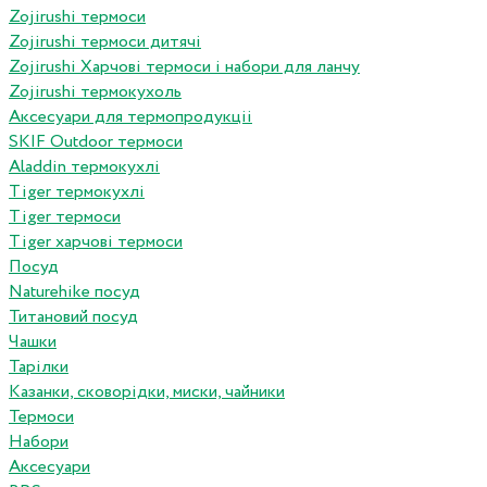
Zojirushi термоси
Zojirushi термоси дитячі
Zojirushi Харчові термоси і набори для ланчу
Zojirushi термокухоль
Аксесуари для термопродукціі
SKIF Outdoor термоси
Aladdin термокухлі
Tiger термокухлі
Tiger термоси
Tiger харчові термоси
Посуд
Naturehike посуд
Титановий посуд
Чашки
Тарілки
Казанки, сковорідки, миски, чайники
Термоси
Набори
Аксесуари