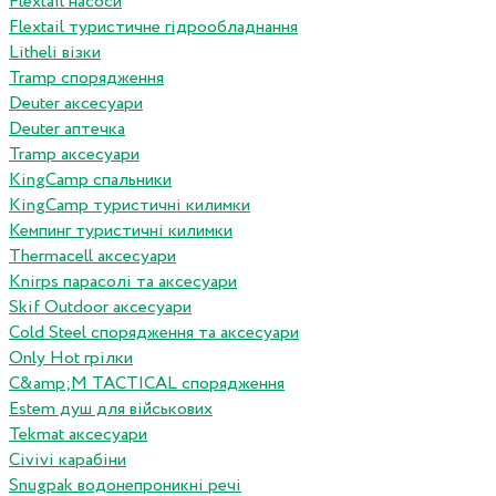
Flextail насоси
Flextail туристичне гідрообладнання
Litheli візки
Tramp спорядження
Deuter аксесуари
Deuter аптечка
Tramp аксесуари
KingCamp спальники
KingCamp туристичні килимки
Кемпинг туристичні килимки
Thermacell аксесуари
Knirps парасолі та аксесуари
Skif Outdoor аксесуари
Cold Steel спорядження та аксесуари
Only Hot грілки
C&amp;M TACTICAL спорядження
Estem душ для військових
Tekmat аксесуари
Сivivi карабіни
Snugpak водонепроникні речі