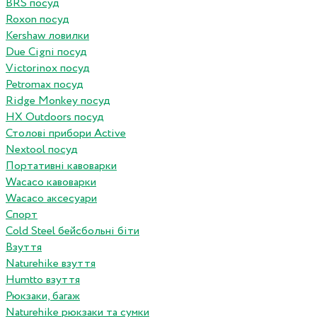
BRS посуд
Roxon посуд
Kershaw ловилки
Due Cigni посуд
Victorinox посуд
Petromax посуд
Ridge Monkey посуд
HX Outdoors посуд
Столові прибори Active
Nextool посуд
Портативні кавоварки
Wacaco кавоварки
Wacaco аксесуари
Спорт
Cold Steel бейсбольні біти
Взуття
Naturehike взуття
Humtto взуття
Рюкзаки, багаж
Naturehike рюкзаки та сумки