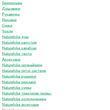
Гермомішки
Дощовики
Рукавички
Рюкзаки
Сумки
Чохли
Naturehike душ
Naturehike каністри
Naturehike карабіни
Naturehike тенти
Аксесуари
Naturehike органайзери
Naturehike питні системи
Naturehike рушники
Naturehike рюкзаки
Naturehike сумки
Naturehike трекінгові палиці
Naturehike холодильники
Naturehike аксесуари