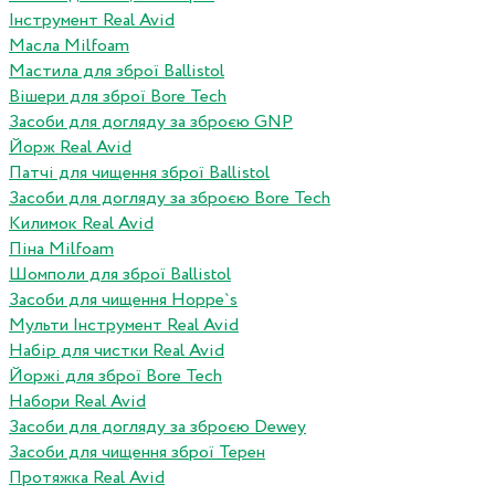
Інструмент Real Avid
Масла Milfoam
Мастила для зброї Ballistol
Вішери для зброї Bore Tech
Засоби для догляду за зброєю GNP
Йорж Real Avid
Патчі для чищення зброї Ballistol
Засоби для догляду за зброєю Bore Tech
Килимок Real Avid
Піна Milfoam
Шомполи для зброї Ballistol
Засоби для чищення Hoppe`s
Мульти Інструмент Real Avid
Набір для чистки Real Avid
Йоржі для зброї Bore Tech
Набори Real Avid
Засоби для догляду за зброєю Dewey
Засоби для чищення зброї Терен
Протяжка Real Avid