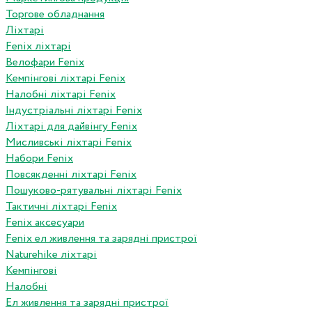
Торгове обладнання
Ліхтарі
Fenix ліхтарі
Велофари Fenix
Кемпінгові ліхтарі Fenix
Налобні ліхтарі Fenix
Індустріальні ліхтарі Fenix
Ліхтарі для дайвінгу Fenix
Мисливські ліхтарі Fenix
Набори Fenix
Повсякденні ліхтарі Fenix
Пошуково-рятувальні ліхтарі Fenix
Тактичні ліхтарі Fenix
Fenix аксесуари
Fenix ел живлення та зарядні пристрої
Naturehike ліхтарі
Кемпінгові
Налобні
Ел живлення та зарядні пристрої