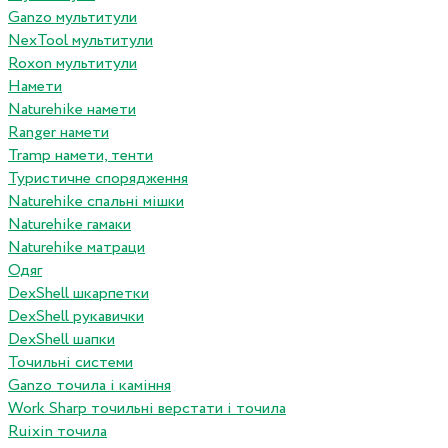
Ganzo мультитули
NexTool мультитули
Roxon мультитули
Намети
Naturehike намети
Ranger намети
Tramp намети, тенти
Туристичне спорядження
Naturehike спальні мішки
Naturehike гамаки
Naturehike матраци
Одяг
DexShell шкарпетки
DexShell рукавички
DexShell шапки
Точильні системи
Ganzo точила і каміння
Work Sharp точильні верстати і точила
Ruixin точила