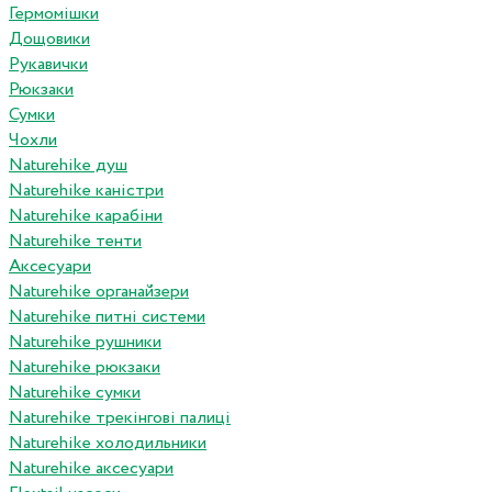
Гермомішки
Дощовики
Рукавички
Рюкзаки
Сумки
Чохли
Naturehike душ
Naturehike каністри
Naturehike карабіни
Naturehike тенти
Аксесуари
Naturehike органайзери
Naturehike питні системи
Naturehike рушники
Naturehike рюкзаки
Naturehike сумки
Naturehike трекінгові палиці
Naturehike холодильники
Naturehike аксесуари