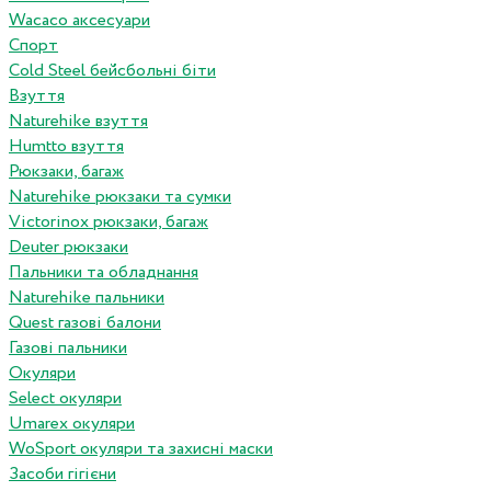
Wacaco аксесуари
Спорт
Cold Steel бейсбольні біти
Взуття
Naturehike взуття
Humtto взуття
Рюкзаки, багаж
Naturehike рюкзаки та сумки
Victorinox рюкзаки, багаж
Deuter рюкзаки
Пальники та обладнання
Naturehike пальники
Quest газові балони
Газові пальники
Окуляри
Select окуляри
Umarex окуляри
WoSport окуляри та захисні маски
Засоби гігієни