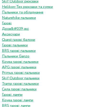
Skif Outdoor рюкзаки
Helikon-Tex рюкзаки та сумки
Пальники та обладнання
Naturehike пальники
Газові
Дров&#039;яні
Аксесуари
Quest газові балони
Газові пальники
BRS газові пальники
Пальники Ganzo
Kovea газові пальники
APG газові пальники
Primus газові пальники
Skif Outdoor пальники
Tramp газові пальники
Сила газові пальники
Газові лампи
Kovea газові лампи
BRS газові лампи