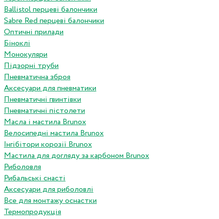
Ballistol перцеві балончики
Sabre Red перцеві балончики
Оптичні прилади
Біноклі
Монокуляри
Підзорні труби
Пневматична зброя
Аксесуари для пневматики
Пневматичні гвинтівки
Пневматичні пістолети
Масла і мастила Brunox
Велосипедні мастила Brunox
Інгібітори корозії Brunox
Мастила для догляду за карбоном Brunox
Риболовля
Рибальські снасті
Аксесуари для риболовлі
Все для монтажу оснастки
Термопродукція