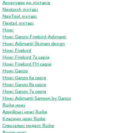
Аксесуари до ліхтарів
Nextorch ліхтарі
NexTool ліхтарі
Flextail ліхтарі
Ножі
Ножі Ganzo-Firebird-Adimanti
Ножі Adimanti Skimen design
Ножі Firebird
Ножі Firebird 7а серія
Ножі Firebird FH серія
Ножі Ganzo
Ножі Ganzo 6а серія
Ножі Ganzo 8а серія
Ножі Ganzo 7а серія
Ножі Adimanti Samson by Ganzo
Ruike ножі
Армійські ножі Ruike
Класичні ножі Ruike
Спеціальні моделі Ruike
Roxon ножi