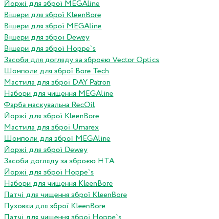
Йоржі для зброї MEGAline
Вішери для зброї KleenBore
Вішери для зброї MEGAline
Вішери для зброї Dewey
Вішери для зброї Hoppe`s
Засоби для догляду за зброєю Vector Optics
Шомполи для зброї Bore Tech
Мастила для зброї DAY Patron
Набори для чищення MEGAline
Фарба маскувальна RecOil
Йоржі для зброї KleenBore
Мастила для зброї Umarex
Шомполи для зброї MEGAline
Йоржі для зброї Dewey
Засоби догляду за зброєю HTA
Йоржі для зброї Hoppe`s
Набори для чищення KleenBore
Патчі для чищення зброї KleenBore
Пуховки для зброї KleenBore
Патчі для чищення зброї Hoppe`s