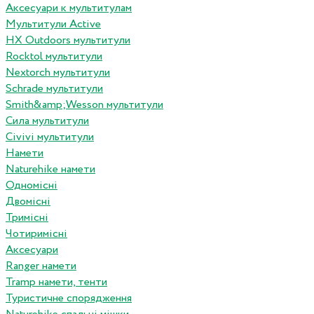
Аксесуари к мультитулам
Мультитули Active
HX Outdoors мультитули
Rocktol мультитули
Nextorch мультитули
Schrade мультитули
Smith&amp;Wesson мультитули
Сила мультитули
Civivi мультитули
Намети
Naturehike намети
Одномісні
Двомісні
Тримісні
Чотиримісні
Аксесуари
Ranger намети
Tramp намети, тенти
Туристичне спорядження