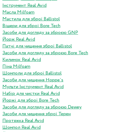
Інструмент Real Avid
Масла Milfoam
Мастила для зброї Ballistol
Вішери для зброї Bore Tech
Засоби для догляду за зброєю GNP
Йорж Real Avid
Патчі для чищення зброї Ballistol
Засоби для догляду за зброєю Bore Tech
Килимок Real Avid
Піна Milfoam
Шомполи для зброї Ballistol
Засоби для чищення Hoppe`s
Мульти Інструмент Real Avid
Набір для чистки Real Avid
Йоржі для зброї Bore Tech
Засоби для догляду за зброєю Dewey
Засоби для чищення зброї Терен
Протяжка Real Avid
Шомпол Real Avid