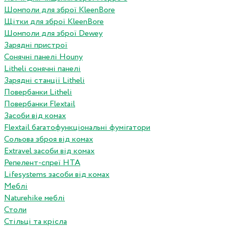
Шомполи для зброї KleenBore
Щітки для зброї KleenBore
Шомполи для зброї Dewey
Зарядні пристрої
Сонячні панелі Houny
Litheli сонячні панелі
Зарядні станції Litheli
Повербанки Litheli
Повербанки Flextail
Засоби від комах
Flextail багатофункціональні фумігатори
Сольова зброя від комах
Extravel засоби від комах
Репелент-спреї HTA
Lifesystems засоби від комах
Меблі
Naturehike меблі
Столи
Стільці та крісла