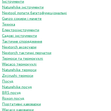
Інструменти
Naturehike інструменти
Nextool лопати багатофункціональні
Ganzo сокири і мачете
Техніка
Електроінструменти
Садові інструменти
Тактичне спорядження
Nextorch аксесуари
Nextorch тактичні перчатки
Термоси та термокухлі
Wacaco термокухлі
Naturehike термоси
Zojirushi термоси
Посуд
Naturehike посуд
BRS посуд
Roxon посуд
Портативні кавоварки
Wacaco кавоварки