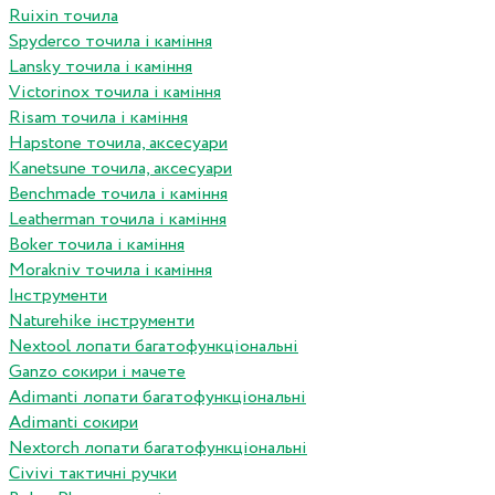
Ruixin точила
Spyderco точила і каміння
Lansky точила і каміння
Victorinox точила і каміння
Risam точила і каміння
Hapstone точила, аксесуари
Kanetsune точила, аксесуари
Benchmade точила і каміння
Leatherman точила і каміння
Boker точила і каміння
Morakniv точила і каміння
Інструменти
Naturehike інструменти
Nextool лопати багатофункціональні
Ganzo сокири і мачете
Adimanti лопати багатофункціональні
Adimanti сокири
Nextorch лопати багатофункціональні
Сivivi тактичні ручки