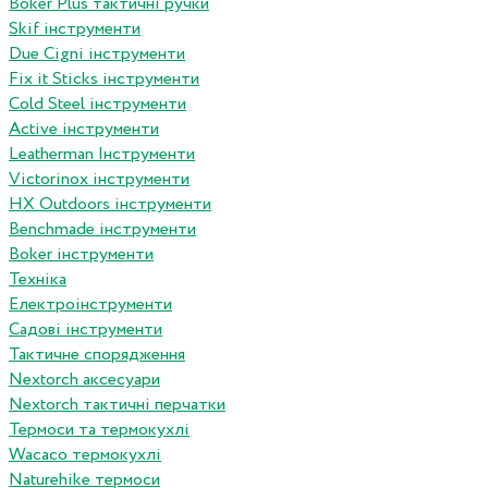
Boker Plus тактичні ручки
Skif інструменти
Due Cigni інструменти
Fix it Sticks інструменти
Сold Steel інструменти
Active інструменти
Leatherman Інструменти
Victorinox інструменти
HX Outdoors інструменти
Benchmade інструменти
Boker інструменти
Техніка
Електроінструменти
Садові інструменти
Тактичне спорядження
Nextorch аксесуари
Nextorch тактичні перчатки
Термоси та термокухлі
Wacaco термокухлі
Naturehike термоси