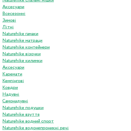
Naturehike спальні мішки
Аксесуари
Всесезонні
Зимові
Літні
Naturehike гамаки
Naturehike матраци
Naturehike контейнери
Naturehike візочки
Naturehike килимки
Аксесуари
Каремати
Кемпінгові
Ковдри
Надувні
Самонадувні
Naturehike подушки
Naturehike взуття
Naturehike водний спорт
Naturehike водонепроникні речі