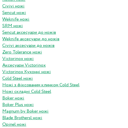
Civivi ножі
Sencut ножі
Weknife ножі
SRM ножі
Sencut аксесуари до ножів
Weknife аксесуари до ножів
Civivi аксесуари до ножів
Zero Tolerance ножі
Victorinox ножі
Аксесуари Victorinox
Victorinox Кухонні ножі
Cold Steel ножі
Ножі з фіксованим клинком Cold Steel
Ножі складні Cold Steel
Boker ножі
Boker Plus ножі
Magnum by Boker ножі
Blade Brothersl ножі
Opinel ножі