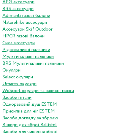
APG аксесуари
BRS аксесуари
Adimanti газові балони
Naturehike аксесуари
Аксесуари Skif Outdoor
HPCR газові балони
Сила аксесуари
Рідкопаливні пальники
Мультипаливні пальники
BRS Мультипаливні пальники
Окуляри
Select окуляри
Umarex окуляри
WoSport окуляри та захисні маски
Засоби гігієни
Одноразовий душ ESTEM
Присипка для ніг ESTEM
Засоби догляду за зброєю
Вішери для зброї Ballistol
Засоби для чищення зброї