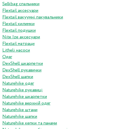
Selkbag спальники
Flextail аксесуари
Flextail вакуумні пакувальники
Flextail килимки
Flextail подушки
Nite Ize аксесуари
Flextail матраци
Litheli насоси
Одяг
DexShell шкарпетки
DexShell рукавички
DexShell шапки
Naturehike одяг
Naturehike рукавиці
Naturehike шкарпетки
Naturehike верхній одяг
Naturehike штани
Naturehike шапки
Naturehike кепки та панами