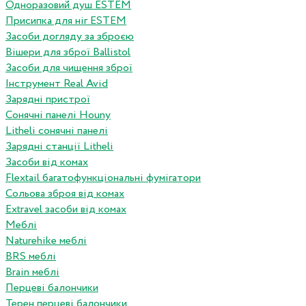
Одноразовий душ ESTEM
Присипка для ніг ESTEM
Засоби догляду за зброєю
Вішери для зброї Ballistol
Засоби для чищення зброї
Інструмент Real Avid
Зарядні пристрої
Сонячні панелі Houny
Litheli сонячні панелі
Зарядні станції Litheli
Засоби від комах
Flextail багатофункціональні фумігатори
Сольова зброя від комах
Extravel засоби від комах
Меблі
Naturehike меблі
BRS меблі
Brain меблі
Перцеві балончики
Терен перцеві балончики