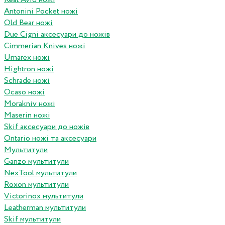
Antonini Pocket ножі
Old Bear ножі
Due Cigni аксесуари до ножів
Cimmerian Knives ножі
Umarex ножі
Hightron ножі
Schrade ножі
Ocaso ножі
Morakniv ножі
Maserin ножі
Skif аксесуари до ножів
Ontario ножі та аксесуари
Мультитули
Ganzo мультитули
NexTool мультитули
Roxon мультитули
Victorinox мультитули
Leatherman мультитули
Skif мультитули