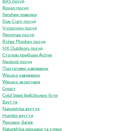
BRS посуд
Roxon посуд
Kershaw ловилки
Due Cigni посуд
Victorinox посуд
Petromax посуд
Ridge Monkey посуд
HX Outdoors посуд
Столові прибори Active
Nextool посуд
Портативні кавоварки
Wacaco кавоварки
Wacaco аксесуари
Спорт
Cold Steel бейсбольні біти
Взуття
Naturehike взуття
Humtto взуття
Рюкзаки, багаж
Naturehike рюкзаки та сумки