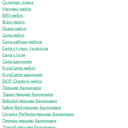
Складані ліжка
Надувні меблі
BRS меблі
Brain меблі
Quest меблі
Сила меблі
Сила набори меблів
Сила стільці та крісла
Сила столи
Сила шезлонги
KingCamp меблі
KingCamp шезлонги
SKIF Outdoor меблі
Перцеві балончики
Терен перцеві балончики
Ballistol перцеві балончики
Sabre Red перцеві балончики
Umarex Perfecta перцеві балончики
Перець перцеві балончики
Тризуб перцеві балончики