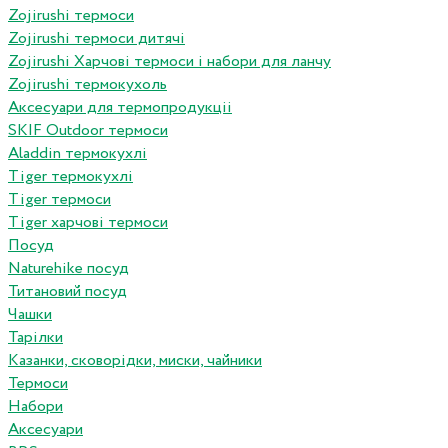
Zojirushi термоси
Zojirushi термоси дитячі
Zojirushi Харчові термоси і набори для ланчу
Zojirushi термокухоль
Аксесуари для термопродукціі
SKIF Outdoor термоси
Aladdin термокухлі
Tiger термокухлі
Tiger термоси
Tiger харчові термоси
Посуд
Naturehike посуд
Титановий посуд
Чашки
Тарілки
Казанки, сковорідки, миски, чайники
Термоси
Набори
Аксесуари