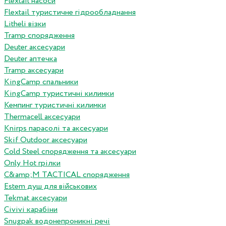
Flextail насоси
Flextail туристичне гідрообладнання
Litheli візки
Tramp спорядження
Deuter аксесуари
Deuter аптечка
Tramp аксесуари
KingCamp спальники
KingCamp туристичні килимки
Кемпинг туристичні килимки
Thermacell аксесуари
Knirps парасолі та аксесуари
Skif Outdoor аксесуари
Cold Steel спорядження та аксесуари
Only Hot грілки
C&amp;M TACTICAL спорядження
Estem душ для військових
Tekmat аксесуари
Сivivi карабіни
Snugpak водонепроникні речі