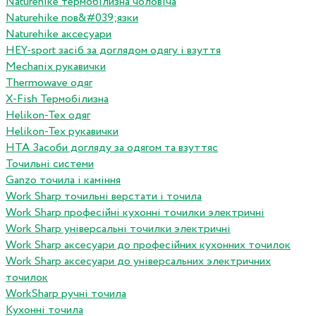
Naturehike термобілизна чоловіча
Naturehike пов&#039;язки
Naturehike аксесуари
HEY-sport засіб за доглядом одягу і взуття
Mechanix рукавички
Thermowave одяг
X-Fish Термобілизна
Helikon-Tex одяг
Helikon-Tex рукавички
HTA Засоби догляду за одягом та взуттяс
Точильні системи
Ganzo точила і каміння
Work Sharp точильні верстати і точила
Work Sharp професiйнi кухоннi точилки электричнi
Work Sharp унiверсальнi точилки электричнi
Work Sharp аксесуари до професiйних кухонних точилок
Work Sharp аксесуари до унiверсальних электричних
точилок
WorkSharp ручні точила
Кухонні точила