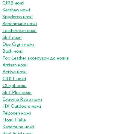
CJRB ножі
Kershaw ножі
Spyderco ножі
Benchmade ножі
Leatherman ножі
Skif ножі
Due Cigni ножі
Buck ножі
Fox Leather аксесуари до ножів
Artisan ножі
Active ножі
CRKT ножі
Olight ножі
Skif Plus ножі
Extrema Ratio ножі
HX Outdoors ножі
Peltonen ножі
Ножі Helle
Kanetsune ножі
Real Avid ножі