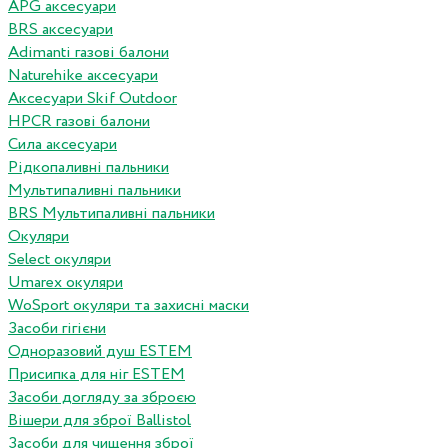
APG аксесуари
BRS аксесуари
Adimanti газові балони
Naturehike аксесуари
Аксесуари Skif Outdoor
HPCR газові балони
Сила аксесуари
Рідкопаливні пальники
Мультипаливні пальники
BRS Мультипаливні пальники
Окуляри
Select окуляри
Umarex окуляри
WoSport окуляри та захисні маски
Засоби гігієни
Одноразовий душ ESTEM
Присипка для ніг ESTEM
Засоби догляду за зброєю
Вішери для зброї Ballistol
Засоби для чищення зброї