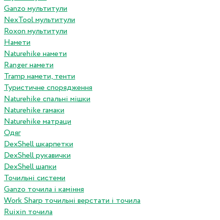
Ganzo мультитули
NexTool мультитули
Roxon мультитули
Намети
Naturehike намети
Ranger намети
Tramp намети, тенти
Туристичне спорядження
Naturehike спальні мішки
Naturehike гамаки
Naturehike матраци
Одяг
DexShell шкарпетки
DexShell рукавички
DexShell шапки
Точильні системи
Ganzo точила і каміння
Work Sharp точильні верстати і точила
Ruixin точила