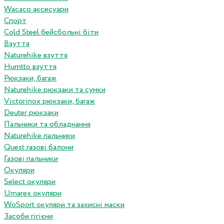
Wacaco аксесуари
Спорт
Cold Steel бейсбольні біти
Взуття
Naturehike взуття
Humtto взуття
Рюкзаки, багаж
Naturehike рюкзаки та сумки
Victorinox рюкзаки, багаж
Deuter рюкзаки
Пальники та обладнання
Naturehike пальники
Quest газові балони
Газові пальники
Окуляри
Select окуляри
Umarex окуляри
WoSport окуляри та захисні маски
Засоби гігієни