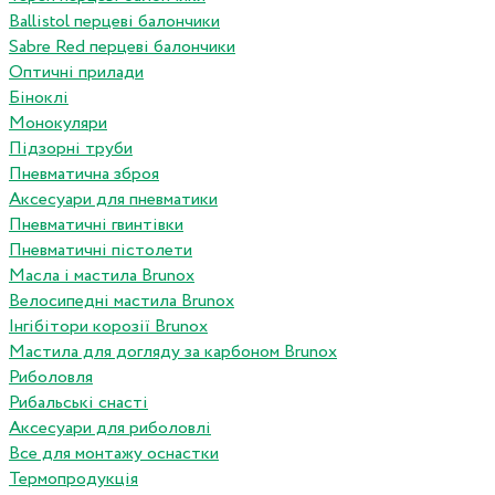
Ballistol перцеві балончики
Sabre Red перцеві балончики
Оптичні прилади
Біноклі
Монокуляри
Підзорні труби
Пневматична зброя
Аксесуари для пневматики
Пневматичні гвинтівки
Пневматичні пістолети
Масла і мастила Brunox
Велосипедні мастила Brunox
Інгібітори корозії Brunox
Мастила для догляду за карбоном Brunox
Риболовля
Рибальські снасті
Аксесуари для риболовлі
Все для монтажу оснастки
Термопродукція