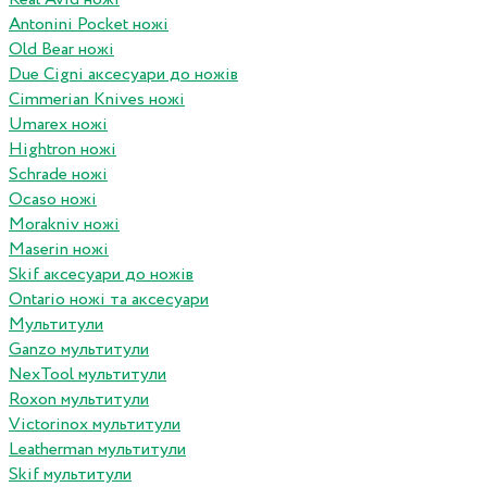
Antonini Pocket ножі
Old Bear ножі
Due Cigni аксесуари до ножів
Cimmerian Knives ножі
Umarex ножі
Hightron ножі
Schrade ножі
Ocaso ножі
Morakniv ножі
Maserin ножі
Skif аксесуари до ножів
Ontario ножі та аксесуари
Мультитули
Ganzo мультитули
NexTool мультитули
Roxon мультитули
Victorinox мультитули
Leatherman мультитули
Skif мультитули