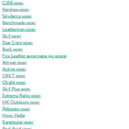
CJRB ножі
Kershaw ножі
Spyderco ножі
Benchmade ножі
Leatherman ножі
Skif ножі
Due Cigni ножі
Buck ножі
Fox Leather аксесуари до ножів
Artisan ножі
Active ножі
CRKT ножі
Olight ножі
Skif Plus ножі
Extrema Ratio ножі
HX Outdoors ножі
Peltonen ножі
Ножі Helle
Kanetsune ножі
Real Avid ножі