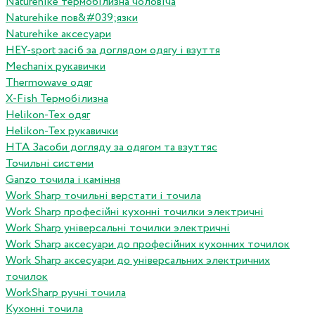
Naturehike термобілизна чоловіча
Naturehike пов&#039;язки
Naturehike аксесуари
HEY-sport засіб за доглядом одягу і взуття
Mechanix рукавички
Thermowave одяг
X-Fish Термобілизна
Helikon-Tex одяг
Helikon-Tex рукавички
HTA Засоби догляду за одягом та взуттяс
Точильні системи
Ganzo точила і каміння
Work Sharp точильні верстати і точила
Work Sharp професiйнi кухоннi точилки электричнi
Work Sharp унiверсальнi точилки электричнi
Work Sharp аксесуари до професiйних кухонних точилок
Work Sharp аксесуари до унiверсальних электричних
точилок
WorkSharp ручні точила
Кухонні точила