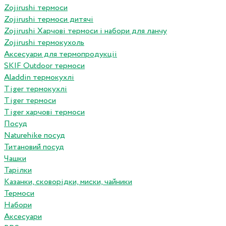
Zojirushi термоси
Zojirushi термоси дитячі
Zojirushi Харчові термоси і набори для ланчу
Zojirushi термокухоль
Аксесуари для термопродукціі
SKIF Outdoor термоси
Aladdin термокухлі
Tiger термокухлі
Tiger термоси
Tiger харчові термоси
Посуд
Naturehike посуд
Титановий посуд
Чашки
Тарілки
Казанки, сковорідки, миски, чайники
Термоси
Набори
Аксесуари