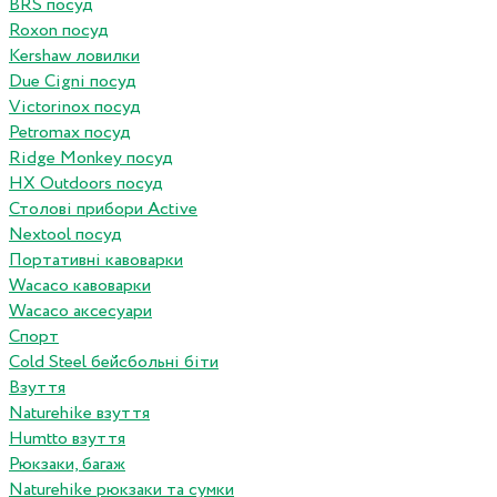
BRS посуд
Roxon посуд
Kershaw ловилки
Due Cigni посуд
Victorinox посуд
Petromax посуд
Ridge Monkey посуд
HX Outdoors посуд
Столові прибори Active
Nextool посуд
Портативні кавоварки
Wacaco кавоварки
Wacaco аксесуари
Спорт
Cold Steel бейсбольні біти
Взуття
Naturehike взуття
Humtto взуття
Рюкзаки, багаж
Naturehike рюкзаки та сумки