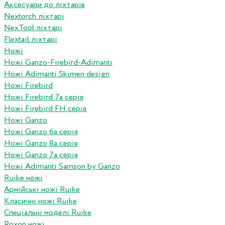
Аксесуари до ліхтарів
Nextorch ліхтарі
NexTool ліхтарі
Flextail ліхтарі
Ножі
Ножі Ganzo-Firebird-Adimanti
Ножі Adimanti Skimen design
Ножі Firebird
Ножі Firebird 7а серія
Ножі Firebird FH серія
Ножі Ganzo
Ножі Ganzo 6а серія
Ножі Ganzo 8а серія
Ножі Ganzo 7а серія
Ножі Adimanti Samson by Ganzo
Ruike ножі
Армійські ножі Ruike
Класичні ножі Ruike
Спеціальні моделі Ruike
Roxon ножi