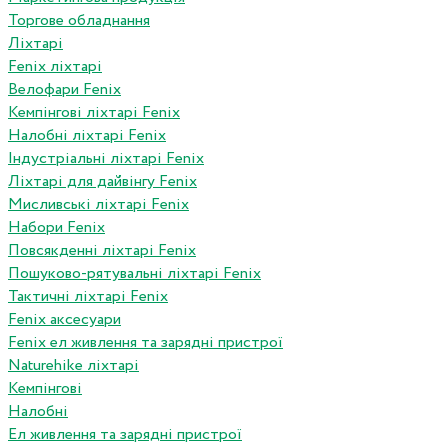
Торгове обладнання
Ліхтарі
Fenix ліхтарі
Велофари Fenix
Кемпінгові ліхтарі Fenix
Налобні ліхтарі Fenix
Індустріальні ліхтарі Fenix
Ліхтарі для дайвінгу Fenix
Мисливські ліхтарі Fenix
Набори Fenix
Повсякденні ліхтарі Fenix
Пошуково-рятувальні ліхтарі Fenix
Тактичні ліхтарі Fenix
Fenix аксесуари
Fenix ел живлення та зарядні пристрої
Naturehike ліхтарі
Кемпінгові
Налобні
Ел живлення та зарядні пристрої