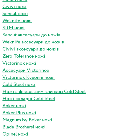
Civivi ножі
Sencut ножі
Weknife ножі
SRM ножі
Sencut аксесуари до ножів
Weknife аксесуари до ножів
Civivi аксесуари до ножів
Zero Tolerance ножі
Victorinox ножі
Аксесуари Victorinox
Victorinox Кухонні ножі
Cold Steel ножі
Ножі з фіксованим клинком Cold Steel
Ножі складні Cold Steel
Boker ножі
Boker Plus ножі
Magnum by Boker ножі
Blade Brothersl ножі
Opinel ножі