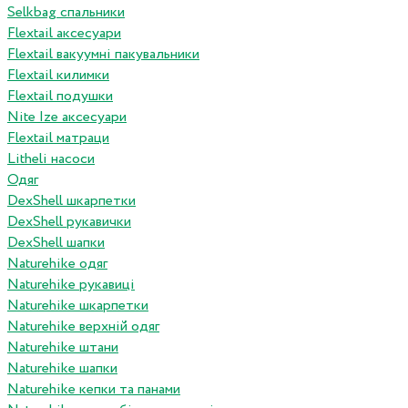
Selkbag спальники
Flextail аксесуари
Flextail вакуумні пакувальники
Flextail килимки
Flextail подушки
Nite Ize аксесуари
Flextail матраци
Litheli насоси
Одяг
DexShell шкарпетки
DexShell рукавички
DexShell шапки
Naturehike одяг
Naturehike рукавиці
Naturehike шкарпетки
Naturehike верхній одяг
Naturehike штани
Naturehike шапки
Naturehike кепки та панами