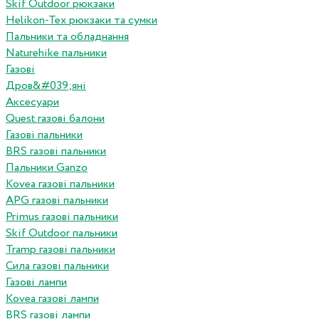
Skif Outdoor рюкзаки
Helikon-Tex рюкзаки та сумки
Пальники та обладнання
Naturehike пальники
Газові
Дров&#039;яні
Аксесуари
Quest газові балони
Газові пальники
BRS газові пальники
Пальники Ganzo
Kovea газові пальники
APG газові пальники
Primus газові пальники
Skif Outdoor пальники
Tramp газові пальники
Сила газові пальники
Газові лампи
Kovea газові лампи
BRS газові лампи