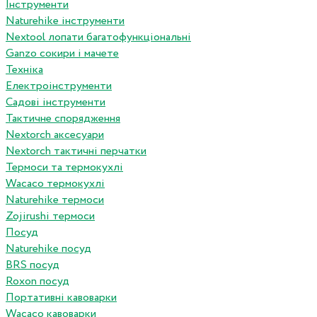
Інструменти
Naturehike інструменти
Nextool лопати багатофункціональні
Ganzo сокири і мачете
Техніка
Електроінструменти
Садові інструменти
Тактичне спорядження
Nextorch аксесуари
Nextorch тактичні перчатки
Термоси та термокухлі
Wacaco термокухлі
Naturehike термоси
Zojirushi термоси
Посуд
Naturehike посуд
BRS посуд
Roxon посуд
Портативні кавоварки
Wacaco кавоварки