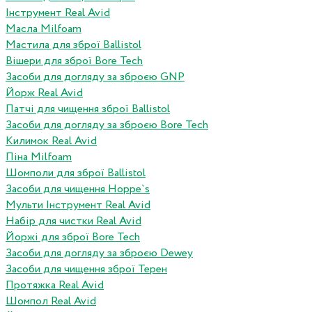
Інструмент Real Avid
Масла Milfoam
Мастила для зброї Ballistol
Вішери для зброї Bore Tech
Засоби для догляду за зброєю GNP
Йорж Real Avid
Патчі для чищення зброї Ballistol
Засоби для догляду за зброєю Bore Tech
Килимок Real Avid
Піна Milfoam
Шомполи для зброї Ballistol
Засоби для чищення Hoppe`s
Мульти Інструмент Real Avid
Набір для чистки Real Avid
Йоржі для зброї Bore Tech
Засоби для догляду за зброєю Dewey
Засоби для чищення зброї Терен
Протяжка Real Avid
Шомпол Real Avid