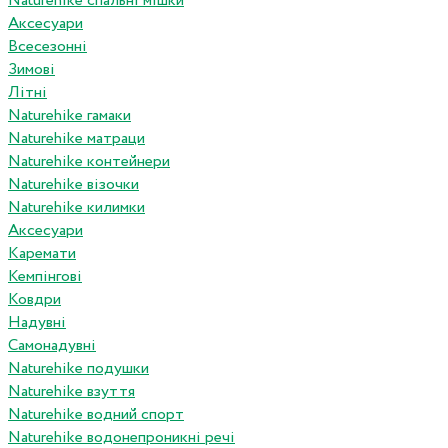
Naturehike спальні мішки
Аксесуари
Всесезонні
Зимові
Літні
Naturehike гамаки
Naturehike матраци
Naturehike контейнери
Naturehike візочки
Naturehike килимки
Аксесуари
Каремати
Кемпінгові
Ковдри
Надувні
Самонадувні
Naturehike подушки
Naturehike взуття
Naturehike водний спорт
Naturehike водонепроникні речі