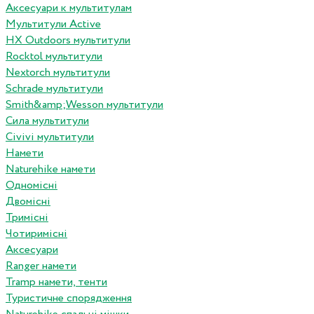
Аксесуари к мультитулам
Мультитули Active
HX Outdoors мультитули
Rocktol мультитули
Nextorch мультитули
Schrade мультитули
Smith&amp;Wesson мультитули
Сила мультитули
Civivi мультитули
Намети
Naturehike намети
Одномісні
Двомісні
Тримісні
Чотиримісні
Аксесуари
Ranger намети
Tramp намети, тенти
Туристичне спорядження