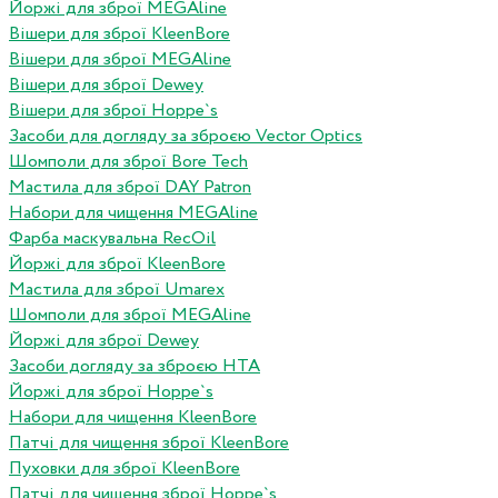
Йоржі для зброї MEGAline
Вішери для зброї KleenBore
Вішери для зброї MEGAline
Вішери для зброї Dewey
Вішери для зброї Hoppe`s
Засоби для догляду за зброєю Vector Optics
Шомполи для зброї Bore Tech
Мастила для зброї DAY Patron
Набори для чищення MEGAline
Фарба маскувальна RecOil
Йоржі для зброї KleenBore
Мастила для зброї Umarex
Шомполи для зброї MEGAline
Йоржі для зброї Dewey
Засоби догляду за зброєю HTA
Йоржі для зброї Hoppe`s
Набори для чищення KleenBore
Патчі для чищення зброї KleenBore
Пуховки для зброї KleenBore
Патчі для чищення зброї Hoppe`s