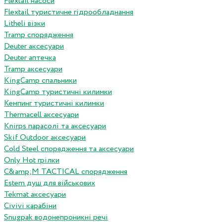
Flextail насоси
Flextail туристичне гідрообладнання
Litheli візки
Tramp спорядження
Deuter аксесуари
Deuter аптечка
Tramp аксесуари
KingCamp спальники
KingCamp туристичні килимки
Кемпинг туристичні килимки
Thermacell аксесуари
Knirps парасолі та аксесуари
Skif Outdoor аксесуари
Cold Steel спорядження та аксесуари
Only Hot грілки
C&amp;M TACTICAL спорядження
Estem душ для військових
Tekmat аксесуари
Сivivi карабіни
Snugpak водонепроникні речі