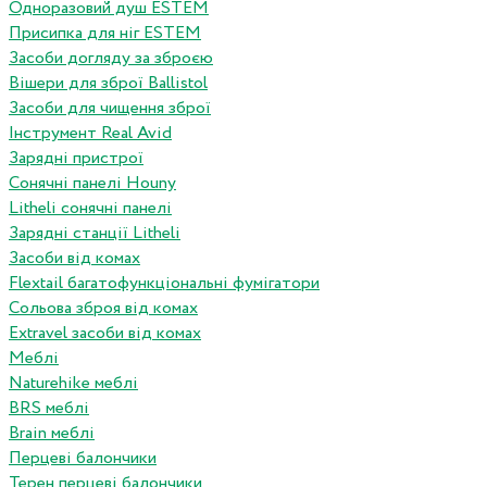
Одноразовий душ ESTEM
Присипка для ніг ESTEM
Засоби догляду за зброєю
Вішери для зброї Ballistol
Засоби для чищення зброї
Інструмент Real Avid
Зарядні пристрої
Сонячні панелі Houny
Litheli сонячні панелі
Зарядні станції Litheli
Засоби від комах
Flextail багатофункціональні фумігатори
Сольова зброя від комах
Extravel засоби від комах
Меблі
Naturehike меблі
BRS меблі
Brain меблі
Перцеві балончики
Терен перцеві балончики