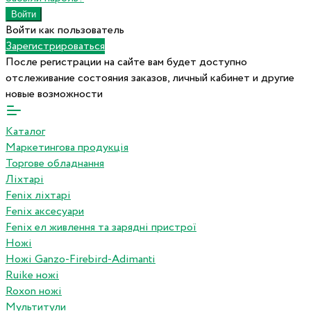
Войти как пользователь
Зарегистрироваться
После регистрации на сайте вам будет доступно
отслеживание состояния заказов, личный кабинет и другие
новые возможности
Каталог
Маркетингова продукція
Торгове обладнання
Ліхтарі
Fenix ліхтарі
Fenix аксесуари
Fenix ел живлення та зарядні пристрої
Ножі
Ножі Ganzo-Firebird-Adimanti
Ruike ножі
Roxon ножi
Мультитули