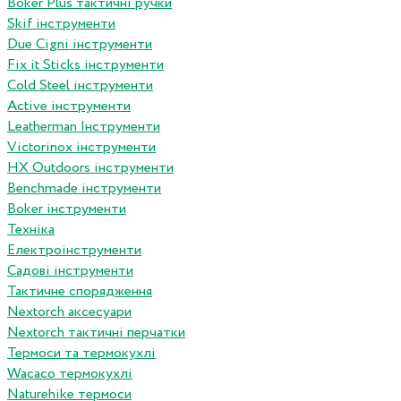
Boker Plus тактичні ручки
Skif інструменти
Due Cigni інструменти
Fix it Sticks інструменти
Сold Steel інструменти
Active інструменти
Leatherman Інструменти
Victorinox інструменти
HX Outdoors інструменти
Benchmade інструменти
Boker інструменти
Техніка
Електроінструменти
Садові інструменти
Тактичне спорядження
Nextorch аксесуари
Nextorch тактичні перчатки
Термоси та термокухлі
Wacaco термокухлі
Naturehike термоси