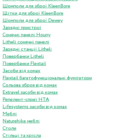
Шомполи для зброї KleenBore
Щітки для зброї KleenBore
Шомполи для зброї Dewey
Зарядні пристрої
Сонячні панелі Houny
Litheli сонячні панелі
Зарядні станції Litheli
Повербанки Litheli
Повербанки Flextail
Засоби від комах
Flextail багатофункціональні фумігатори
Сольова зброя від комах
Extravel засоби від комах
Репелент-спреї HTA
Lifesystems засоби від комах
Меблі
Naturehike меблі
Столи
Стільці та крісла