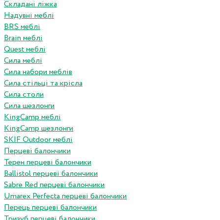
Складані ліжка
Надувні меблі
BRS меблі
Brain меблі
Quest меблі
Сила меблі
Сила набори меблів
Сила стільці та крісла
Сила столи
Сила шезлонги
KingCamp меблі
KingCamp шезлонги
SKIF Outdoor меблі
Перцеві балончики
Терен перцеві балончики
Ballistol перцеві балончики
Sabre Red перцеві балончики
Umarex Perfecta перцеві балончики
Перець перцеві балончики
Тризуб перцеві балончики