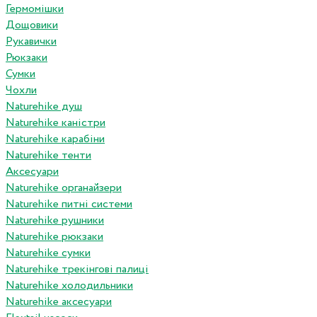
Гермомішки
Дощовики
Рукавички
Рюкзаки
Сумки
Чохли
Naturehike душ
Naturehike каністри
Naturehike карабіни
Naturehike тенти
Аксесуари
Naturehike органайзери
Naturehike питні системи
Naturehike рушники
Naturehike рюкзаки
Naturehike сумки
Naturehike трекінгові палиці
Naturehike холодильники
Naturehike аксесуари