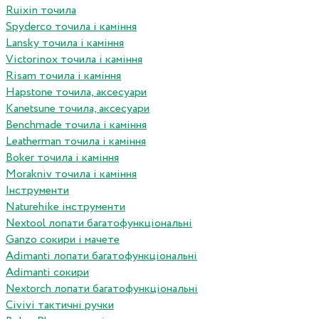
Ruixin точила
Spyderco точила і каміння
Lansky точила і каміння
Victorinox точила і каміння
Risam точила і каміння
Hapstone точила, аксесуари
Kanetsune точила, аксесуари
Benchmade точила і каміння
Leatherman точила і каміння
Boker точила і каміння
Morakniv точила і каміння
Інструменти
Naturehike інструменти
Nextool лопати багатофункціональні
Ganzo сокири і мачете
Adimanti лопати багатофункціональні
Adimanti сокири
Nextorch лопати багатофункціональні
Сivivi тактичні ручки