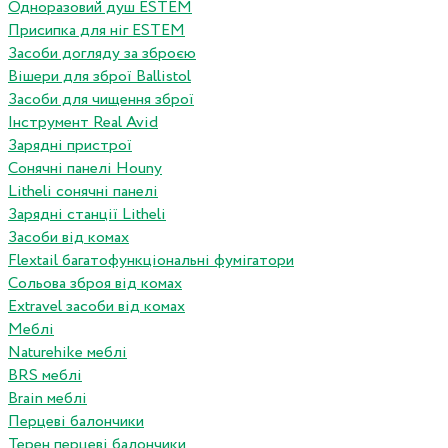
Одноразовий душ ESTEM
Присипка для ніг ESTEM
Засоби догляду за зброєю
Вішери для зброї Ballistol
Засоби для чищення зброї
Інструмент Real Avid
Зарядні пристрої
Сонячні панелі Houny
Litheli сонячні панелі
Зарядні станції Litheli
Засоби від комах
Flextail багатофункціональні фумігатори
Сольова зброя від комах
Extravel засоби від комах
Меблі
Naturehike меблі
BRS меблі
Brain меблі
Перцеві балончики
Терен перцеві балончики