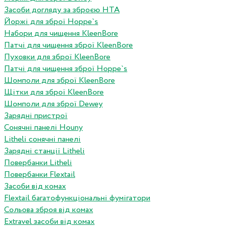
Засоби догляду за зброєю HTA
Йоржі для зброї Hoppe`s
Набори для чищення KleenBore
Патчі для чищення зброї KleenBore
Пуховки для зброї KleenBore
Патчі для чищення зброї Hoppe`s
Шомполи для зброї KleenBore
Щітки для зброї KleenBore
Шомполи для зброї Dewey
Зарядні пристрої
Сонячні панелі Houny
Litheli сонячні панелі
Зарядні станції Litheli
Повербанки Litheli
Повербанки Flextail
Засоби від комах
Flextail багатофункціональні фумігатори
Сольова зброя від комах
Extravel засоби від комах