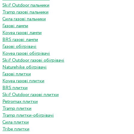
Skif Outdoor пальники
Tramp газові пальники
Сила газові пальники
Газові лампи
Kovea газові лампи
BRS газові лампи
Газові обігрівачі
Kovea газові обігрівачі
Skif Outdoor газові обігрівачі
Naturehike обігрівачі
Газові плитки
Kovea газові плитки
BRS плитки
Skif Outdoor газові плитки
Petromax плитки
Tramp плитки
Tramp плитки-обігрівачі
Сила плитки
Tribe плитки