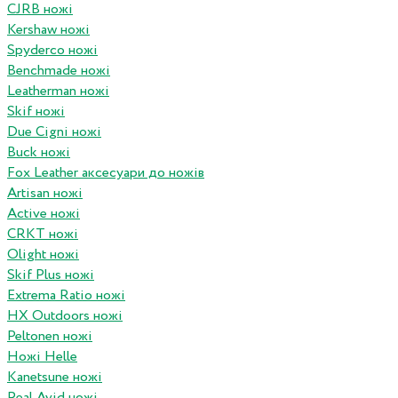
CJRB ножі
Kershaw ножі
Spyderco ножі
Benchmade ножі
Leatherman ножі
Skif ножі
Due Cigni ножі
Buck ножі
Fox Leather аксесуари до ножів
Artisan ножі
Active ножі
CRKT ножі
Olight ножі
Skif Plus ножі
Extrema Ratio ножі
HX Outdoors ножі
Peltonen ножі
Ножі Helle
Kanetsune ножі
Real Avid ножі