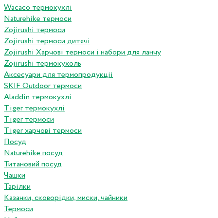
Wacaco термокухлі
Naturehike термоси
Zojirushi термоси
Zojirushi термоси дитячі
Zojirushi Харчові термоси і набори для ланчу
Zojirushi термокухоль
Аксесуари для термопродукціі
SKIF Outdoor термоси
Aladdin термокухлі
Tiger термокухлі
Tiger термоси
Tiger харчові термоси
Посуд
Naturehike посуд
Титановий посуд
Чашки
Тарілки
Казанки, сковорідки, миски, чайники
Термоси