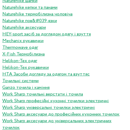
Naturehike шапки
Naturehike кепки та панами
Naturehike термобілизна чоловіча
Naturehike пов&#039;язки
Naturehike аксесуари
HEY-sport засіб за доглядом одягу і взуття
Mechanix рукавички
Thermowave одяг
X-Fish Термобілизна
Helikon-Tex одяг
Helikon-Tex рукавички
HTA Засоби догляду за одягом та взуттяс
Точильні системи
Ganzo точила і каміння
Work Sharp точильні верстати і точила
Work Sharp професiйнi кухоннi точилки электричнi
Work Sharp унiверсальнi точилки электричнi
Work Sharp аксесуари до професiйних кухонних точилок
Work Sharp аксесуари до унiверсальних электричних
точилок