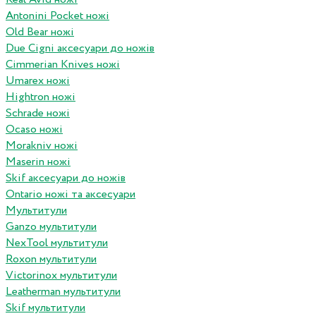
Antonini Pocket ножі
Old Bear ножі
Due Cigni аксесуари до ножів
Cimmerian Knives ножі
Umarex ножі
Hightron ножі
Schrade ножі
Ocaso ножі
Morakniv ножі
Maserin ножі
Skif аксесуари до ножів
Ontario ножі та аксесуари
Мультитули
Ganzo мультитули
NexTool мультитули
Roxon мультитули
Victorinox мультитули
Leatherman мультитули
Skif мультитули