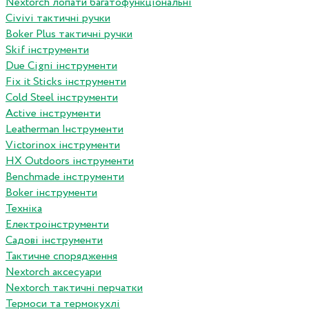
Nextorch лопати багатофункціональні
Сivivi тактичні ручки
Boker Plus тактичні ручки
Skif інструменти
Due Cigni інструменти
Fix it Sticks інструменти
Сold Steel інструменти
Active інструменти
Leatherman Інструменти
Victorinox інструменти
HX Outdoors інструменти
Benchmade інструменти
Boker інструменти
Техніка
Електроінструменти
Садові інструменти
Тактичне спорядження
Nextorch аксесуари
Nextorch тактичні перчатки
Термоси та термокухлі