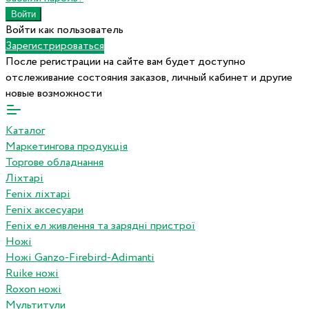
Войти как пользователь
Зарегистрироваться
После регистрации на сайте вам будет доступно
отслеживание состояния заказов, личный кабинет и другие
новые возможности
Каталог
Маркетингова продукція
Торгове обладнання
Ліхтарі
Fenix ліхтарі
Fenix аксесуари
Fenix ел живлення та зарядні пристрої
Ножі
Ножі Ganzo-Firebird-Adimanti
Ruike ножі
Roxon ножi
Мультитули