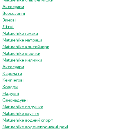
Naturehike спальні мішки
Аксесуари
Всесезонні
Зимові
Літні
Naturehike гамаки
Naturehike матраци
Naturehike контейнери
Naturehike візочки
Naturehike килимки
Аксесуари
Каремати
Кемпінгові
Ковдри
Надувні
Самонадувні
Naturehike подушки
Naturehike взуття
Naturehike водний спорт
Naturehike водонепроникні речі