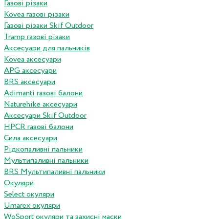
Газові різаки
Kovea газові різаки
Газові різаки Skif Outdoor
Tramp газові різаки
Аксесуари для пальників
Kovea аксесуари
APG аксесуари
BRS аксесуари
Adimanti газові балони
Naturehike аксесуари
Аксесуари Skif Outdoor
HPCR газові балони
Сила аксесуари
Рідкопаливні пальники
Мультипаливні пальники
BRS Мультипаливні пальники
Окуляри
Select окуляри
Umarex окуляри
WoSport окуляри та захисні маски