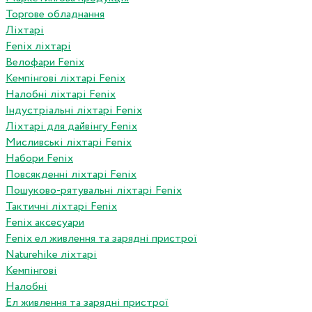
Торгове обладнання
Ліхтарі
Fenix ліхтарі
Велофари Fenix
Кемпінгові ліхтарі Fenix
Налобні ліхтарі Fenix
Індустріальні ліхтарі Fenix
Ліхтарі для дайвінгу Fenix
Мисливські ліхтарі Fenix
Набори Fenix
Повсякденні ліхтарі Fenix
Пошуково-рятувальні ліхтарі Fenix
Тактичні ліхтарі Fenix
Fenix аксесуари
Fenix ел живлення та зарядні пристрої
Naturehike ліхтарі
Кемпінгові
Налобні
Ел живлення та зарядні пристрої