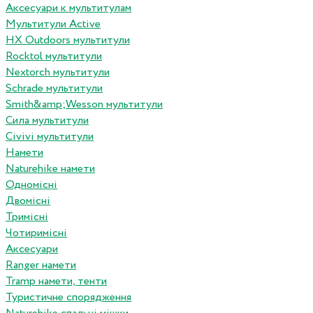
Аксесуари к мультитулам
Мультитули Active
HX Outdoors мультитули
Rocktol мультитули
Nextorch мультитули
Schrade мультитули
Smith&amp;Wesson мультитули
Сила мультитули
Civivi мультитули
Намети
Naturehike намети
Одномісні
Двомісні
Тримісні
Чотиримісні
Аксесуари
Ranger намети
Tramp намети, тенти
Туристичне спорядження