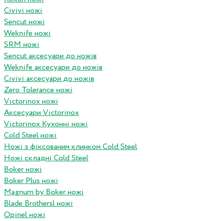
Civivi ножі
Sencut ножі
Weknife ножі
SRM ножі
Sencut аксесуари до ножів
Weknife аксесуари до ножів
Civivi аксесуари до ножів
Zero Tolerance ножі
Victorinox ножі
Аксесуари Victorinox
Victorinox Кухонні ножі
Cold Steel ножі
Ножі з фіксованим клинком Cold Steel
Ножі складні Cold Steel
Boker ножі
Boker Plus ножі
Magnum by Boker ножі
Blade Brothersl ножі
Opinel ножі