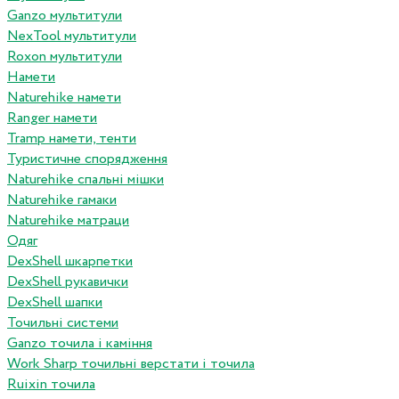
Ganzo мультитули
NexTool мультитули
Roxon мультитули
Намети
Naturehike намети
Ranger намети
Tramp намети, тенти
Туристичне спорядження
Naturehike спальні мішки
Naturehike гамаки
Naturehike матраци
Одяг
DexShell шкарпетки
DexShell рукавички
DexShell шапки
Точильні системи
Ganzo точила і каміння
Work Sharp точильні верстати і точила
Ruixin точила