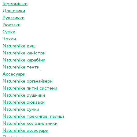
Гермомішки
Дощовики
Рукавички
Рюкзаки
Сумки
Чохли
Naturehike душ
Naturehike каністри
Naturehike карабіни
Naturehike тенти
Аксесуари
Naturehike органайзери
Naturehike питні системи
Naturehike рушники
Naturehike рюкзаки
Naturehike сумки
Naturehike трекінгові палиці
Naturehike холодильники
Naturehike аксесуари