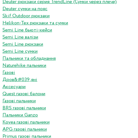
Deuter рюкзаки серия TrendLine (Сумки через плече)
Deuter сумки на пояс
Skif Outdoor рюкзаки
Helikon-Tex рюкзаки та сумки
Semi Line бьюті-кейси
Semi Line валізи
Semi Line рюкзаки
Semi Line сумки
Пальники та обладнання
Naturehike пальники
Газові
Дров&#039;яні
Аксесуари
Quest газові балони
Газові пальники
BRS газові пальники
Пальники Ganzo
Kovea газові пальники
APG газові пальники
Primus газові пальники