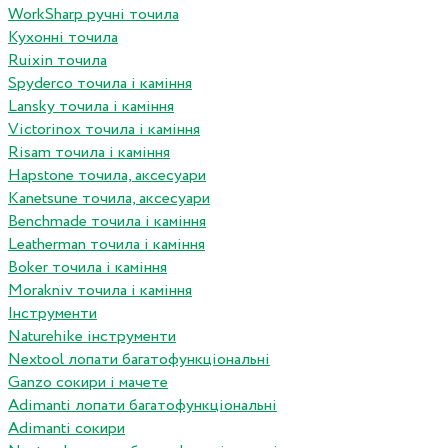
WorkSharp ручні точила
Кухонні точила
Ruixin точила
Spyderco точила і каміння
Lansky точила і каміння
Victorinox точила і каміння
Risam точила і каміння
Hapstone точила, аксесуари
Kanetsune точила, аксесуари
Benchmade точила і каміння
Leatherman точила і каміння
Boker точила і каміння
Morakniv точила і каміння
Інструменти
Naturehike інструменти
Nextool лопати багатофункціональні
Ganzo сокири і мачете
Adimanti лопати багатофункціональні
Adimanti сокири