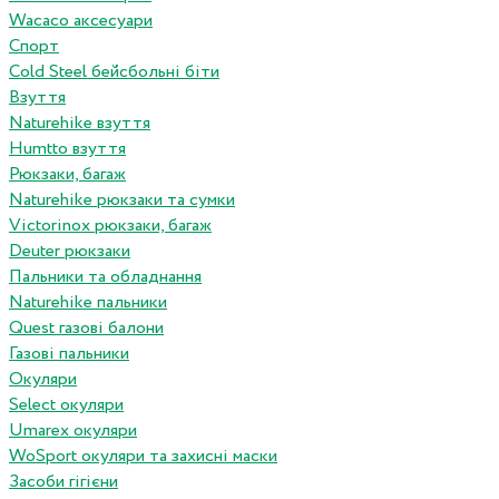
Wacaco аксесуари
Спорт
Cold Steel бейсбольні біти
Взуття
Naturehike взуття
Humtto взуття
Рюкзаки, багаж
Naturehike рюкзаки та сумки
Victorinox рюкзаки, багаж
Deuter рюкзаки
Пальники та обладнання
Naturehike пальники
Quest газові балони
Газові пальники
Окуляри
Select окуляри
Umarex окуляри
WoSport окуляри та захисні маски
Засоби гігієни