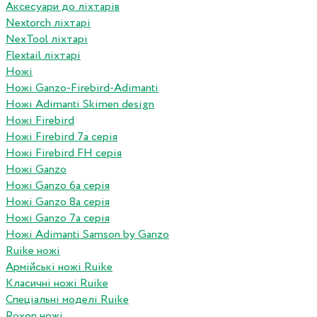
Аксесуари до ліхтарів
Nextorch ліхтарі
NexTool ліхтарі
Flextail ліхтарі
Ножі
Ножі Ganzo-Firebird-Adimanti
Ножі Adimanti Skimen design
Ножі Firebird
Ножі Firebird 7а серія
Ножі Firebird FH серія
Ножі Ganzo
Ножі Ganzo 6а серія
Ножі Ganzo 8а серія
Ножі Ganzo 7а серія
Ножі Adimanti Samson by Ganzo
Ruike ножі
Армійські ножі Ruike
Класичні ножі Ruike
Спеціальні моделі Ruike
Roxon ножi