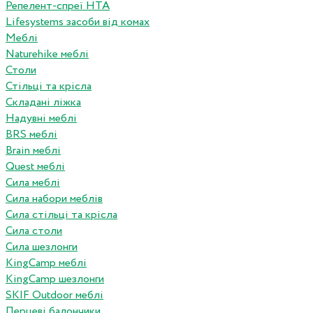
Репелент-спреї HTA
Lifesystems засоби від комах
Меблі
Naturehike меблі
Столи
Стільці та крісла
Складані ліжка
Надувні меблі
BRS меблі
Brain меблі
Quest меблі
Сила меблі
Сила набори меблів
Сила стільці та крісла
Сила столи
Сила шезлонги
KingCamp меблі
KingCamp шезлонги
SKIF Outdoor меблі
Перцеві балончики