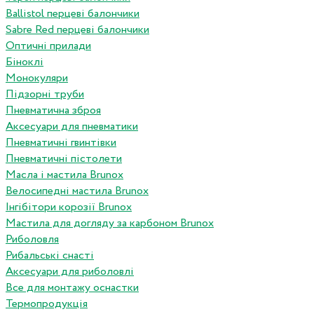
Ballistol перцеві балончики
Sabre Red перцеві балончики
Оптичні прилади
Біноклі
Монокуляри
Підзорні труби
Пневматична зброя
Аксесуари для пневматики
Пневматичні гвинтівки
Пневматичні пістолети
Масла і мастила Brunox
Велосипедні мастила Brunox
Інгібітори корозії Brunox
Мастила для догляду за карбоном Brunox
Риболовля
Рибальські снасті
Аксесуари для риболовлі
Все для монтажу оснастки
Термопродукція