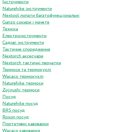
Інструменти
Naturehike інструменти
Nextool лопати багатофункціональні
Ganzo сокири і мачете
Техніка
Електроінструменти
Садові інструменти
Тактичне спорядження
Nextorch аксесуари
Nextorch тактичні перчатки
Термоси та термокухлі
Wacaco термокухлі
Naturehike термоси
Zojirushi термоси
Посуд
Naturehike посуд
BRS посуд
Roxon посуд
Портативні кавоварки
Wacaco кавоварки