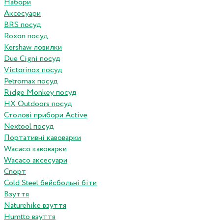
Набори
Аксесуари
BRS посуд
Roxon посуд
Kershaw ловилки
Due Cigni посуд
Victorinox посуд
Petromax посуд
Ridge Monkey посуд
HX Outdoors посуд
Столові прибори Active
Nextool посуд
Портативні кавоварки
Wacaco кавоварки
Wacaco аксесуари
Спорт
Cold Steel бейсбольні біти
Взуття
Naturehike взуття
Humtto взуття