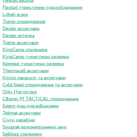
Flextail насоси
Flextail туристичне гідрообладнання
Litheli візки
Tramp спорядження
Deuter аксесуари
Deuter аптечка
Tramp аксесуари
KingCamp спальники
KingCamp туристичні килимки
Кемпинг туристичні килимки
Thermacell аксесуари
Knirps парасолі та аксесуари
Cold Steel спорядження та аксесуари
Only Hot грілки
C&amp;M TACTICAL спорядження
Estem душ для військових
Tekmat аксесуари
Сivivi карабіни
Snugpak водонепроникні речі
Selkbag спальники