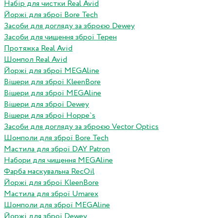
Набір для чистки Real Avid
Йоржі для зброї Bore Tech
Засоби для догляду за зброєю Dewey
Засоби для чищення зброї Терен
Протяжка Real Avid
Шомпол Real Avid
Йоржі для зброї MEGAline
Вішери для зброї KleenBore
Вішери для зброї MEGAline
Вішери для зброї Dewey
Вішери для зброї Hoppe`s
Засоби для догляду за зброєю Vector Optics
Шомполи для зброї Bore Tech
Мастила для зброї DAY Patron
Набори для чищення MEGAline
Фарба маскувальна RecOil
Йоржі для зброї KleenBore
Мастила для зброї Umarex
Шомполи для зброї MEGAline
Йоржі для зброї Dewey