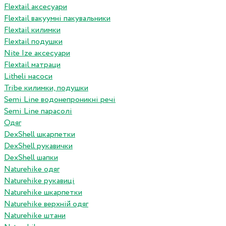
Flextail аксесуари
Flextail вакуумні пакувальники
Flextail килимки
Flextail подушки
Nite Ize аксесуари
Flextail матраци
Litheli насоси
Tribe килимки, подушки
Semi Line водонепроникні речі
Semi Line парасолі
Одяг
DexShell шкарпетки
DexShell рукавички
DexShell шапки
Naturehike одяг
Naturehike рукавиці
Naturehike шкарпетки
Naturehike верхній одяг
Naturehike штани