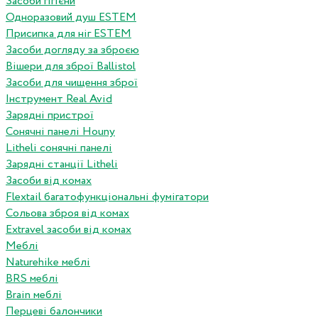
Засоби гігієни
Одноразовий душ ESTEM
Присипка для ніг ESTEM
Засоби догляду за зброєю
Вішери для зброї Ballistol
Засоби для чищення зброї
Інструмент Real Avid
Зарядні пристрої
Сонячні панелі Houny
Litheli сонячні панелі
Зарядні станції Litheli
Засоби від комах
Flextail багатофункціональні фумігатори
Сольова зброя від комах
Extravel засоби від комах
Меблі
Naturehike меблі
BRS меблі
Brain меблі
Перцеві балончики