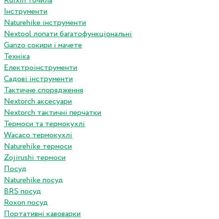
Ruixin точила
Інструменти
Naturehike інструменти
Nextool лопати багатофункціональні
Ganzo сокири і мачете
Техніка
Електроінструменти
Садові інструменти
Тактичне спорядження
Nextorch аксесуари
Nextorch тактичні перчатки
Термоси та термокухлі
Wacaco термокухлі
Naturehike термоси
Zojirushi термоси
Посуд
Naturehike посуд
BRS посуд
Roxon посуд
Портативні кавоварки