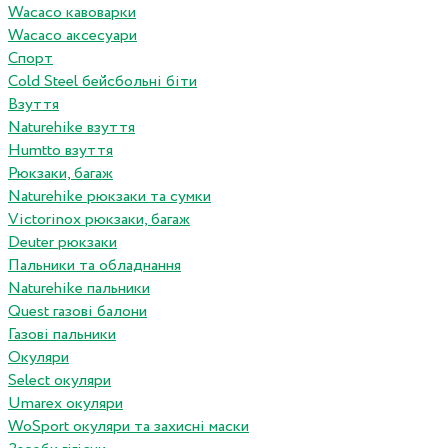
Wacaco кавоварки
Wacaco аксесуари
Спорт
Cold Steel бейсбольні біти
Взуття
Naturehike взуття
Humtto взуття
Рюкзаки, багаж
Naturehike рюкзаки та сумки
Victorinox рюкзаки, багаж
Deuter рюкзаки
Пальники та обладнання
Naturehike пальники
Quest газові балони
Газові пальники
Окуляри
Select окуляри
Umarex окуляри
WoSport окуляри та захисні маски