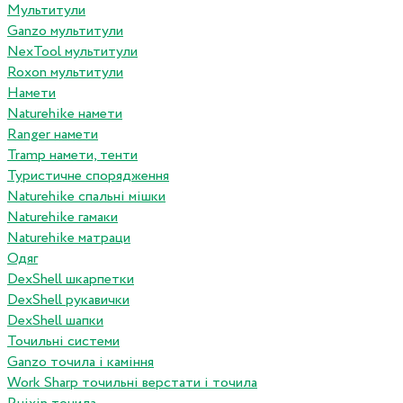
Мультитули
Ganzo мультитули
NexTool мультитули
Roxon мультитули
Намети
Naturehike намети
Ranger намети
Tramp намети, тенти
Туристичне спорядження
Naturehike спальні мішки
Naturehike гамаки
Naturehike матраци
Одяг
DexShell шкарпетки
DexShell рукавички
DexShell шапки
Точильні системи
Ganzo точила і каміння
Work Sharp точильні верстати і точила