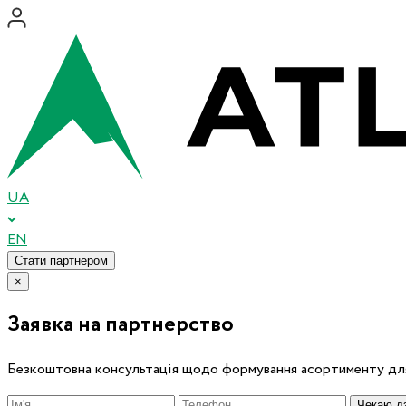
UA
EN
Стати партнером
×
Заявка на партнерство
Безкоштовна консультація щодо формування асортименту для
Чекаю дз