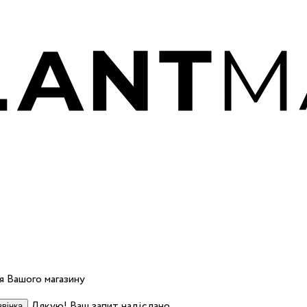
 Вашого магазину
Дякую! Ваш запит надіслано.
вінка