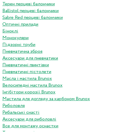
Терен перцеві балончики
Ballistol перцеві балончики
Sabre Red перцеві балончики
Оптичні прилади
Біноклі
Монокуляри
Підзорні труби
Пневматична зброя
Аксесуари для пневматики
Пневматичні гвинтівки
Пневматичні пістолети
Масла і мастила Brunox
Велосипедні мастила Brunox
Інгібітори корозії Brunox
Мастила для догляду за карбоном Brunox
Риболовля
Рибальські снасті
Аксесуари для риболовлі
Все для монтажу оснастки