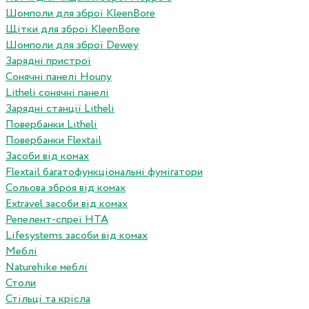
Шомполи для зброї KleenBore
Щітки для зброї KleenBore
Шомполи для зброї Dewey
Зарядні пристрої
Сонячні панелі Houny
Litheli сонячні панелі
Зарядні станції Litheli
Повербанки Litheli
Повербанки Flextail
Засоби від комах
Flextail багатофункціональні фумігатори
Сольова зброя від комах
Extravel засоби від комах
Репелент-спреї HTA
Lifesystems засоби від комах
Меблі
Naturehike меблі
Столи
Стільці та крісла