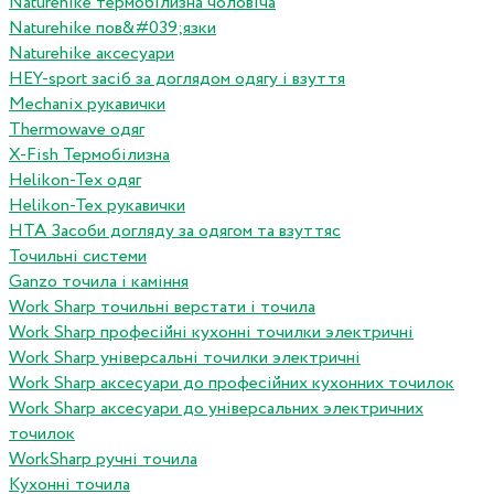
Naturehike термобілизна чоловіча
Naturehike пов&#039;язки
Naturehike аксесуари
HEY-sport засіб за доглядом одягу і взуття
Mechanix рукавички
Thermowave одяг
X-Fish Термобілизна
Helikon-Tex одяг
Helikon-Tex рукавички
HTA Засоби догляду за одягом та взуттяс
Точильні системи
Ganzo точила і каміння
Work Sharp точильні верстати і точила
Work Sharp професiйнi кухоннi точилки электричнi
Work Sharp унiверсальнi точилки электричнi
Work Sharp аксесуари до професiйних кухонних точилок
Work Sharp аксесуари до унiверсальних электричних
точилок
WorkSharp ручні точила
Кухонні точила