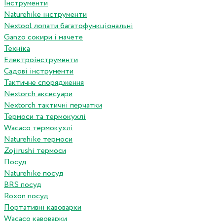
Інструменти
Naturehike інструменти
Nextool лопати багатофункціональні
Ganzo сокири і мачете
Техніка
Електроінструменти
Садові інструменти
Тактичне спорядження
Nextorch аксесуари
Nextorch тактичні перчатки
Термоси та термокухлі
Wacaco термокухлі
Naturehike термоси
Zojirushi термоси
Посуд
Naturehike посуд
BRS посуд
Roxon посуд
Портативні кавоварки
Wacaco кавоварки