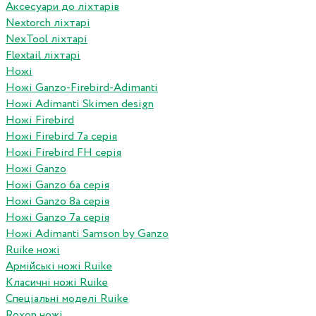
Аксесуари до ліхтарів
Nextorch ліхтарі
NexTool ліхтарі
Flextail ліхтарі
Ножі
Ножі Ganzo-Firebird-Adimanti
Ножі Adimanti Skimen design
Ножі Firebird
Ножі Firebird 7а серія
Ножі Firebird FH серія
Ножі Ganzo
Ножі Ganzo 6а серія
Ножі Ganzo 8а серія
Ножі Ganzo 7а серія
Ножі Adimanti Samson by Ganzo
Ruike ножі
Армійські ножі Ruike
Класичні ножі Ruike
Спеціальні моделі Ruike
Roxon ножi