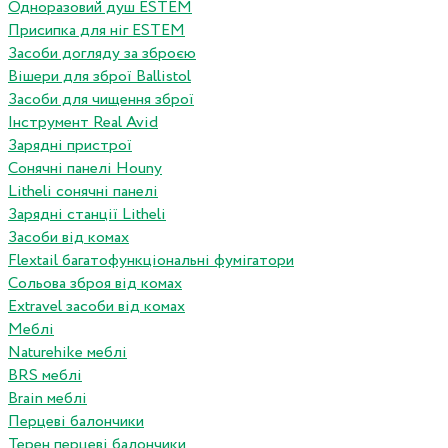
Одноразовий душ ESTEM
Присипка для ніг ESTEM
Засоби догляду за зброєю
Вішери для зброї Ballistol
Засоби для чищення зброї
Інструмент Real Avid
Зарядні пристрої
Сонячні панелі Houny
Litheli сонячні панелі
Зарядні станції Litheli
Засоби від комах
Flextail багатофункціональні фумігатори
Сольова зброя від комах
Extravel засоби від комах
Меблі
Naturehike меблі
BRS меблі
Brain меблі
Перцеві балончики
Терен перцеві балончики