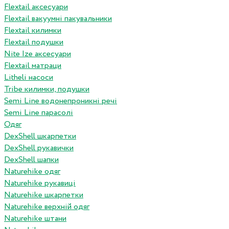
Flextail аксесуари
Flextail вакуумні пакувальники
Flextail килимки
Flextail подушки
Nite Ize аксесуари
Flextail матраци
Litheli насоси
Tribe килимки, подушки
Semi Line водонепроникні речі
Semi Line парасолі
Одяг
DexShell шкарпетки
DexShell рукавички
DexShell шапки
Naturehike одяг
Naturehike рукавиці
Naturehike шкарпетки
Naturehike верхній одяг
Naturehike штани