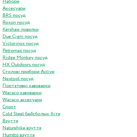
Набори
Аксесуари
BRS посуд
Roxon посуд
Kershaw ловилки
Due Cigni посуд
Victorinox посуд
Petromax посуд
Ridge Monkey посуд
HX Outdoors посуд
Столові прибори Active
Nextool посуд
Портативні кавоварки
Wacaco кавоварки
Wacaco аксесуари
Спорт
Cold Steel бейсбольні біти
Взуття
Naturehike взуття
Humtto взуття