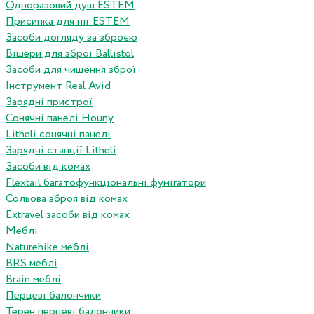
Одноразовий душ ESTEM
Присипка для ніг ESTEM
Засоби догляду за зброєю
Вішери для зброї Ballistol
Засоби для чищення зброї
Інструмент Real Avid
Зарядні пристрої
Сонячні панелі Houny
Litheli сонячні панелі
Зарядні станції Litheli
Засоби від комах
Flextail багатофункціональні фумігатори
Сольова зброя від комах
Extravel засоби від комах
Меблі
Naturehike меблі
BRS меблі
Brain меблі
Перцеві балончики
Терен перцеві балончики