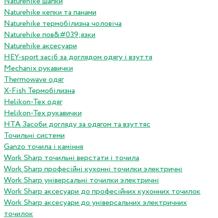
Naturehike шапки
Naturehike кепки та панами
Naturehike термобілизна чоловіча
Naturehike пов&#039;язки
Naturehike аксесуари
HEY-sport засіб за доглядом одягу і взуття
Mechanix рукавички
Thermowave одяг
X-Fish Термобілизна
Helikon-Tex одяг
Helikon-Tex рукавички
HTA Засоби догляду за одягом та взуттяс
Точильні системи
Ganzo точила і каміння
Work Sharp точильні верстати і точила
Work Sharp професiйнi кухоннi точилки электричнi
Work Sharp унiверсальнi точилки электричнi
Work Sharp аксесуари до професiйних кухонних точилок
Work Sharp аксесуари до унiверсальних электричних
точилок