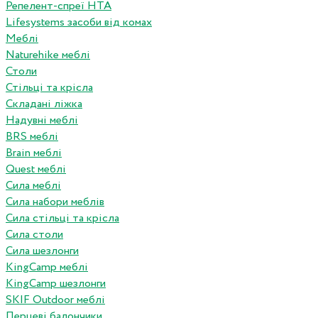
Репелент-спреї HTA
Lifesystems засоби від комах
Меблі
Naturehike меблі
Столи
Стільці та крісла
Складані ліжка
Надувні меблі
BRS меблі
Brain меблі
Quest меблі
Сила меблі
Сила набори меблів
Сила стільці та крісла
Сила столи
Сила шезлонги
KingCamp меблі
KingCamp шезлонги
SKIF Outdoor меблі
Перцеві балончики