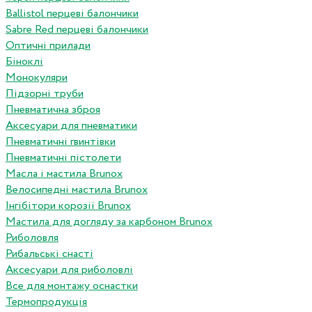
Ballistol перцеві балончики
Sabre Red перцеві балончики
Оптичні прилади
Біноклі
Монокуляри
Підзорні труби
Пневматична зброя
Аксесуари для пневматики
Пневматичні гвинтівки
Пневматичні пістолети
Масла і мастила Brunox
Велосипедні мастила Brunox
Інгібітори корозії Brunox
Мастила для догляду за карбоном Brunox
Риболовля
Рибальські снасті
Аксесуари для риболовлі
Все для монтажу оснастки
Термопродукція