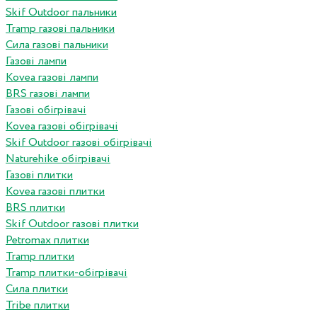
Skif Outdoor пальники
Tramp газові пальники
Сила газові пальники
Газові лампи
Kovea газові лампи
BRS газові лампи
Газові обігрівачі
Kovea газові обігрівачі
Skif Outdoor газові обігрівачі
Naturehike обігрівачі
Газові плитки
Kovea газові плитки
BRS плитки
Skif Outdoor газові плитки
Petromax плитки
Tramp плитки
Tramp плитки-обігрівачі
Сила плитки
Tribe плитки