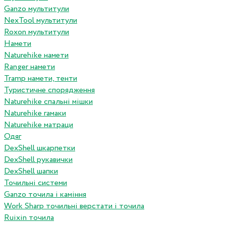
Ganzo мультитули
NexTool мультитули
Roxon мультитули
Намети
Naturehike намети
Ranger намети
Tramp намети, тенти
Туристичне спорядження
Naturehike спальні мішки
Naturehike гамаки
Naturehike матраци
Одяг
DexShell шкарпетки
DexShell рукавички
DexShell шапки
Точильні системи
Ganzo точила і каміння
Work Sharp точильні верстати і точила
Ruixin точила