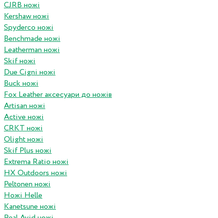
CJRB ножі
Kershaw ножі
Spyderco ножі
Benchmade ножі
Leatherman ножі
Skif ножі
Due Cigni ножі
Buck ножі
Fox Leather аксесуари до ножів
Artisan ножі
Active ножі
CRKT ножі
Olight ножі
Skif Plus ножі
Extrema Ratio ножі
HX Outdoors ножі
Peltonen ножі
Ножі Helle
Kanetsune ножі
Real Avid ножі