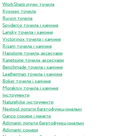
WorkSharp ручні точила
Кухонні точила
Ruixin точила
Spyderco точила і каміння
Lansky точила і каміння
Victorinox точила і каміння
Risam точила і каміння
Hapstone точила, аксесуари
Kanetsune точила, аксесуари
Benchmade точила і каміння
Leatherman точила і каміння
Boker точила і каміння
Morakniv точила і каміння
Інструменти
Naturehike інструменти
Nextool лопати багатофункціональні
Ganzo сокири і мачете
Adimanti лопати багатофункціональні
Adimanti сокири