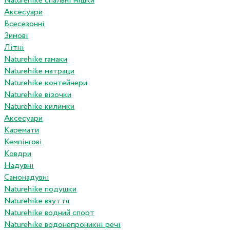
Naturehike спальні мішки
Аксесуари
Всесезонні
Зимові
Літні
Naturehike гамаки
Naturehike матраци
Naturehike контейнери
Naturehike візочки
Naturehike килимки
Аксесуари
Каремати
Кемпінгові
Ковдри
Надувні
Самонадувні
Naturehike подушки
Naturehike взуття
Naturehike водний спорт
Naturehike водонепроникні речі