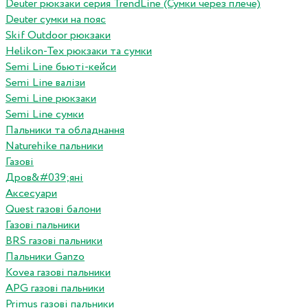
Deuter рюкзаки серия TrendLine (Сумки через плече)
Deuter сумки на пояс
Skif Outdoor рюкзаки
Helikon-Tex рюкзаки та сумки
Semi Line бьюті-кейси
Semi Line валізи
Semi Line рюкзаки
Semi Line сумки
Пальники та обладнання
Naturehike пальники
Газові
Дров&#039;яні
Аксесуари
Quest газові балони
Газові пальники
BRS газові пальники
Пальники Ganzo
Kovea газові пальники
APG газові пальники
Primus газові пальники