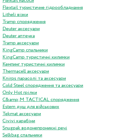
Flextail насоси
Flextail туристичне гідрообладнання
Litheli візки
Tramp спорядження
Deuter аксесуари
Deuter аптечка
Tramp аксесуари
KingCamp спальники
KingCamp туристичні килимки
Кемпинг туристичні килимки
Thermacell аксесуари
Knirps парасолі та аксесуари
Cold Steel спорядження та аксесуари
Only Hot грілки
C&amp;M TACTICAL спорядження
Estem душ для військових
Tekmat аксесуари
Сivivi карабіни
Snugpak водонепроникні речі
Selkbag спальники