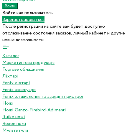
Войти как пользователь
Зарегистрироваться
После регистрации на сайте вам будет доступно
отслеживание состояния заказов, личный кабинет и другие
новые возможности
Каталог
Маркетингова продукція
Торгове обладнання
Ліхтарі
Fenix ліхтарі
Fenix аксесуари
Fenix ел живлення та зарядні пристрої
Ножі
Ножі Ganzo-Firebird-Adimanti
Ruike ножі
Roxon ножi
Мультитули