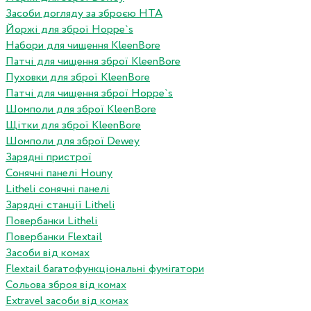
Засоби догляду за зброєю HTA
Йоржі для зброї Hoppe`s
Набори для чищення KleenBore
Патчі для чищення зброї KleenBore
Пуховки для зброї KleenBore
Патчі для чищення зброї Hoppe`s
Шомполи для зброї KleenBore
Щітки для зброї KleenBore
Шомполи для зброї Dewey
Зарядні пристрої
Сонячні панелі Houny
Litheli сонячні панелі
Зарядні станції Litheli
Повербанки Litheli
Повербанки Flextail
Засоби від комах
Flextail багатофункціональні фумігатори
Сольова зброя від комах
Extravel засоби від комах