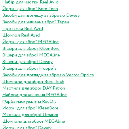
Набір для чистки Real Avid
Йоржі для зброї Bore Tech
Засоби для догляду за зброєю Dewey
Засоби для чищення зброї Терен
Протяжка Real Avid
Шомпол Real Avid
Йоржі для зброї MEGAline
Вішери для зброї KleenBore
Вішери для зброї MEGAline
Вішери для зброї Dewey
Вішери для зброї Hoppe`s
Засоби для догляду за зброєю Vector Optics
Шомполи для зброї Bore Tech
Мастила для зброї DAY Patron
Набори для чищення MEGAline
Фарба маскувальна RecOil
Йоржі для зброї KleenBore
Мастила для зброї Umarex
Шомполи для зброї MEGAline
Йоржі для зброї Dewey