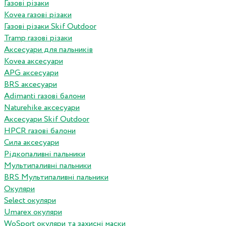
Газові різаки
Kovea газові різаки
Газові різаки Skif Outdoor
Tramp газові різаки
Аксесуари для пальників
Kovea аксесуари
APG аксесуари
BRS аксесуари
Adimanti газові балони
Naturehike аксесуари
Аксесуари Skif Outdoor
HPCR газові балони
Сила аксесуари
Рідкопаливні пальники
Мультипаливні пальники
BRS Мультипаливні пальники
Окуляри
Select окуляри
Umarex окуляри
WoSport окуляри та захисні маски