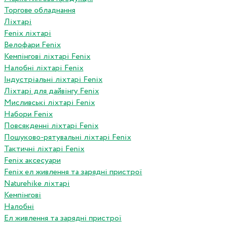
Торгове обладнання
Ліхтарі
Fenix ліхтарі
Велофари Fenix
Кемпінгові ліхтарі Fenix
Налобні ліхтарі Fenix
Індустріальні ліхтарі Fenix
Ліхтарі для дайвінгу Fenix
Мисливські ліхтарі Fenix
Набори Fenix
Повсякденні ліхтарі Fenix
Пошуково-рятувальні ліхтарі Fenix
Тактичні ліхтарі Fenix
Fenix аксесуари
Fenix ел живлення та зарядні пристрої
Naturehike ліхтарі
Кемпінгові
Налобні
Ел живлення та зарядні пристрої