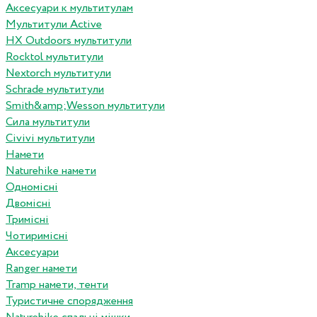
Аксесуари к мультитулам
Мультитули Active
HX Outdoors мультитули
Rocktol мультитули
Nextorch мультитули
Schrade мультитули
Smith&amp;Wesson мультитули
Сила мультитули
Civivi мультитули
Намети
Naturehike намети
Одномісні
Двомісні
Тримісні
Чотиримісні
Аксесуари
Ranger намети
Tramp намети, тенти
Туристичне спорядження