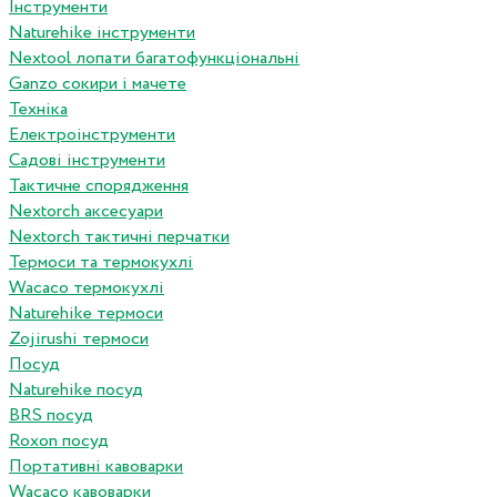
Інструменти
Naturehike інструменти
Nextool лопати багатофункціональні
Ganzo сокири і мачете
Техніка
Електроінструменти
Садові інструменти
Тактичне спорядження
Nextorch аксесуари
Nextorch тактичні перчатки
Термоси та термокухлі
Wacaco термокухлі
Naturehike термоси
Zojirushi термоси
Посуд
Naturehike посуд
BRS посуд
Roxon посуд
Портативні кавоварки
Wacaco кавоварки