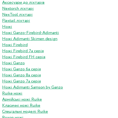
Аксесуари до ліхтарів
Nextorch ліхтарі
NexTool ліхтарі
Flextail ліхтарі
Ножі
Ножі Ganzo-Firebird-Adimanti
Ножі Adimanti Skimen design
Ножі Firebird
Ножі Firebird 7а серія
Ножі Firebird FH серія
Ножі Ganzo
Ножі Ganzo 6а серія
Ножі Ganzo 8а серія
Ножі Ganzo 7а серія
Ножі Adimanti Samson by Ganzo
Ruike ножі
Армійські ножі Ruike
Класичні ножі Ruike
Спеціальні моделі Ruike
Roxon ножi