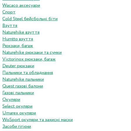
Wacaco аксесуари
Спорт
Cold Steel бейсбольні біти
Взуття
Naturehike взуття
Humtto взуття
Рюкзаки, багаж
Naturehike рюкзаки та сумки
Victorinox рюкзаки, багаж
Deuter рюкзаки
Пальники та обладнання
Naturehike пальники
Quest газові балони
Газові пальники
Окуляри
Select окуляри
Umarex окуляри
WoSport окуляри та захисні маски
Засоби гігієни