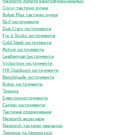
Nextorch лопати багатофункціональні
Сivivi тактичні ручки
Boker Plus тактичні ручки
Skif інструменти
Due Cigni інструменти
Fix it Sticks інструменти
Сold Steel інструменти
Active інструменти
Leatherman Інструменти
Victorinox інструменти
HX Outdoors інструменти
Benchmade інструменти
Boker інструменти
Техніка
Електроінструменти
Садові інструменти
Тактичне спорядження
Nextorch аксесуари
Nextorch тактичні перчатки
Термоси та термокухлі