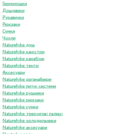
Гермомішки
Дощовики
Рукавички
Рюкзаки
Сумки
Чохли
Naturehike душ
Naturehike каністри
Naturehike карабіни
Naturehike тенти
Аксесуари
Naturehike органайзери
Naturehike питні системи
Naturehike рушники
Naturehike рюкзаки
Naturehike сумки
Naturehike трекінгові палиці
Naturehike холодильники
Naturehike аксесуари