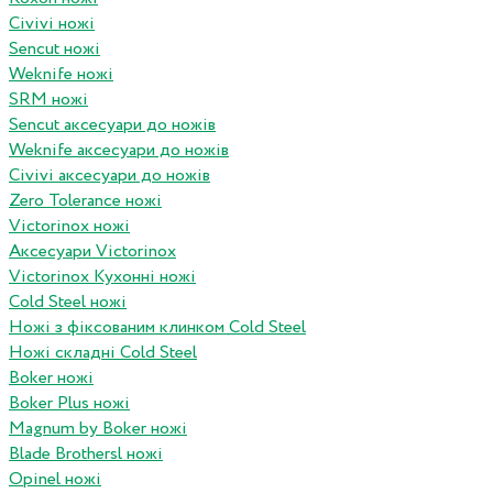
Civivi ножі
Sencut ножі
Weknife ножі
SRM ножі
Sencut аксесуари до ножів
Weknife аксесуари до ножів
Civivi аксесуари до ножів
Zero Tolerance ножі
Victorinox ножі
Аксесуари Victorinox
Victorinox Кухонні ножі
Cold Steel ножі
Ножі з фіксованим клинком Cold Steel
Ножі складні Cold Steel
Boker ножі
Boker Plus ножі
Magnum by Boker ножі
Blade Brothersl ножі
Opinel ножі