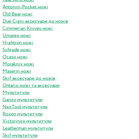
Antonini Pocket ножі
Old Bear ножі
Due Cigni аксесуари до ножів
Cimmerian Knives ножі
Umarex ножі
Hightron ножі
Schrade ножі
Ocaso ножі
Morakniv ножі
Maserin ножі
Skif аксесуари до ножів
Ontario ножі та аксесуари
Мультитули
Ganzo мультитули
NexTool мультитули
Roxon мультитули
Victorinox мультитули
Leatherman мультитули
Skif мультитули