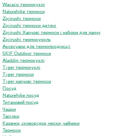
Wacaco термокухлі
Naturehike термоси
Zojirushi термоси
Zojirushi термоси дитячі
Zojirushi Харчові термоси і набори для ланчу
Zojirushi термокухоль
Аксесуари для термопродукціі
SKIF Outdoor термоси
Aladdin термокухлі
Tiger термокухлі
Tiger термоси
Tiger харчові термоси
Посуд
Naturehike посуд
Титановий посуд
Чашки
Тарілки
Казанки, сковорідки, миски, чайники
Термоси