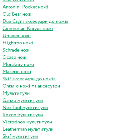
Antonini Pocket ножі
Old Bear ножі
Due Cigni аксесуари до ножів
Cimmerian Knives ножі
Umarex ножі
Hightron ножі
Schrade ножі
Ocaso ножі
Morakniv ножі
Maserin ножі
Skif аксесуари до ножів
Ontario ножі та аксесуари
Мультитули
Ganzo мультитули
NexTool мультитули
Roxon мультитули
Victorinox мультитули
Leatherman мультитули
Skif мультитули