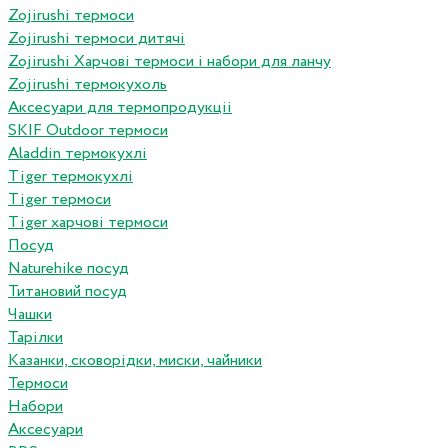
Zojirushi термоси
Zojirushi термоси дитячі
Zojirushi Харчові термоси і набори для ланчу
Zojirushi термокухоль
Аксесуари для термопродукціі
SKIF Outdoor термоси
Aladdin термокухлі
Tiger термокухлі
Tiger термоси
Tiger харчові термоси
Посуд
Naturehike посуд
Титановий посуд
Чашки
Тарілки
Казанки, сковорідки, миски, чайники
Термоси
Набори
Аксесуари