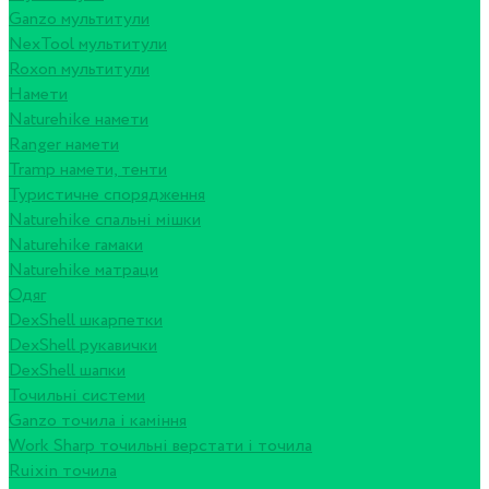
Ganzo мультитули
NexTool мультитули
Roxon мультитули
Намети
Naturehike намети
Ranger намети
Tramp намети, тенти
Туристичне спорядження
Naturehike спальні мішки
Naturehike гамаки
Naturehike матраци
Одяг
DexShell шкарпетки
DexShell рукавички
DexShell шапки
Точильні системи
Ganzo точила і каміння
Work Sharp точильні верстати і точила
Ruixin точила