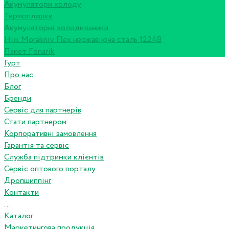
Акумулятори холоду
Термопляшки
Акумуляторні холодильники
Ніж Morakniv Flex нержавіюча сталь 12248
Пакет Fonarik
Гурт
Про нас
Блог
Бренди
Сервіс для партнерів
Стати партнером
Корпоративні замовлення
Гарантія та сервіс
Служба підтримки клієнтів
Сервіс оптового порталу
Дропшиппінг
Контакти
...
Каталог
Маркетингова продукція