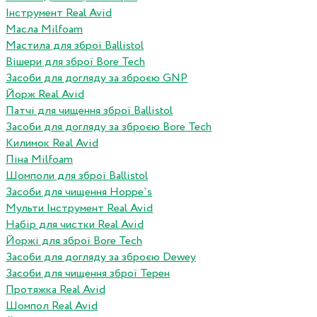
Інструмент Real Avid
Масла Milfoam
Мастила для зброї Ballistol
Вішери для зброї Bore Tech
Засоби для догляду за зброєю GNP
Йорж Real Avid
Патчі для чищення зброї Ballistol
Засоби для догляду за зброєю Bore Tech
Килимок Real Avid
Піна Milfoam
Шомполи для зброї Ballistol
Засоби для чищення Hoppe`s
Мульти Інструмент Real Avid
Набір для чистки Real Avid
Йоржі для зброї Bore Tech
Засоби для догляду за зброєю Dewey
Засоби для чищення зброї Терен
Протяжка Real Avid
Шомпол Real Avid