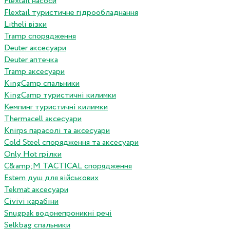
Flextail насоси
Flextail туристичне гідрообладнання
Litheli візки
Tramp спорядження
Deuter аксесуари
Deuter аптечка
Tramp аксесуари
KingCamp спальники
KingCamp туристичні килимки
Кемпинг туристичні килимки
Thermacell аксесуари
Knirps парасолі та аксесуари
Cold Steel спорядження та аксесуари
Only Hot грілки
C&amp;M TACTICAL спорядження
Estem душ для військових
Tekmat аксесуари
Сivivi карабіни
Snugpak водонепроникні речі
Selkbag спальники