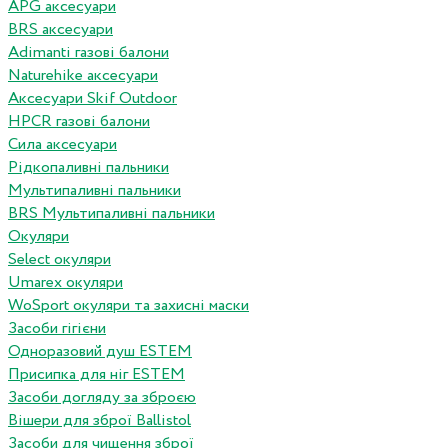
APG аксесуари
BRS аксесуари
Adimanti газові балони
Naturehike аксесуари
Аксесуари Skif Outdoor
HPCR газові балони
Сила аксесуари
Рідкопаливні пальники
Мультипаливні пальники
BRS Мультипаливні пальники
Окуляри
Select окуляри
Umarex окуляри
WoSport окуляри та захисні маски
Засоби гігієни
Одноразовий душ ESTEM
Присипка для ніг ESTEM
Засоби догляду за зброєю
Вішери для зброї Ballistol
Засоби для чищення зброї