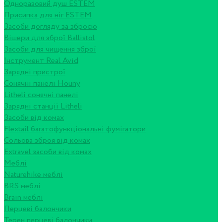
Одноразовий душ ESTEM
Присипка для ніг ESTEM
Засоби догляду за зброєю
Вішери для зброї Ballistol
Засоби для чищення зброї
Інструмент Real Avid
Зарядні пристрої
Сонячні панелі Houny
Litheli сонячні панелі
Зарядні станції Litheli
Засоби від комах
Flextail багатофункціональні фумігатори
Сольова зброя від комах
Extravel засоби від комах
Меблі
Naturehike меблі
BRS меблі
Brain меблі
Перцеві балончики
Терен перцеві балончики