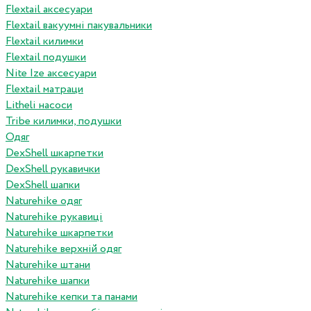
Flextail аксесуари
Flextail вакуумні пакувальники
Flextail килимки
Flextail подушки
Nite Ize аксесуари
Flextail матраци
Litheli насоси
Tribe килимки, подушки
Одяг
DexShell шкарпетки
DexShell рукавички
DexShell шапки
Naturehike одяг
Naturehike рукавиці
Naturehike шкарпетки
Naturehike верхній одяг
Naturehike штани
Naturehike шапки
Naturehike кепки та панами