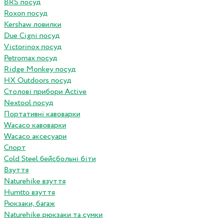
BRS посуд
Roxon посуд
Kershaw ловилки
Due Cigni посуд
Victorinox посуд
Petromax посуд
Ridge Monkey посуд
HX Outdoors посуд
Столові прибори Active
Nextool посуд
Портативні кавоварки
Wacaco кавоварки
Wacaco аксесуари
Спорт
Cold Steel бейсбольні біти
Взуття
Naturehike взуття
Humtto взуття
Рюкзаки, багаж
Naturehike рюкзаки та сумки