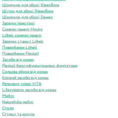
Шомполи для зброї KleenBore
Щітки для зброї KleenBore
Шомполи для зброї Dewey
Зарядні пристрої
Сонячні панелі Houny
Litheli сонячні панелі
Зарядні станції Litheli
Повербанки Litheli
Повербанки Flextail
Засоби від комах
Flextail багатофункціональні фумігатори
Сольова зброя від комах
Extravel засоби від комах
Репелент-спреї HTA
Lifesystems засоби від комах
Меблі
Naturehike меблі
Столи
Стільці та крісла