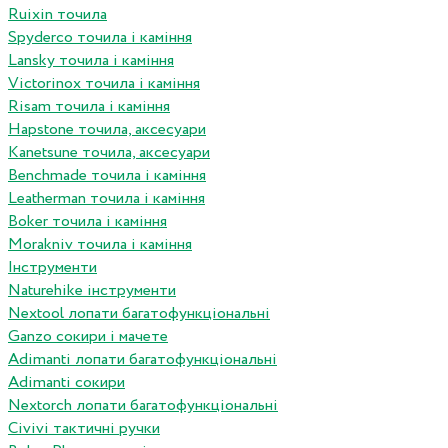
Ruixin точила
Spyderco точила і каміння
Lansky точила і каміння
Victorinox точила і каміння
Risam точила і каміння
Hapstone точила, аксесуари
Kanetsune точила, аксесуари
Benchmade точила і каміння
Leatherman точила і каміння
Boker точила і каміння
Morakniv точила і каміння
Інструменти
Naturehike інструменти
Nextool лопати багатофункціональні
Ganzo сокири і мачете
Adimanti лопати багатофункціональні
Adimanti сокири
Nextorch лопати багатофункціональні
Сivivi тактичні ручки