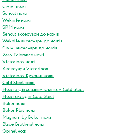
Civivi ножі
Sencut ножі
Weknife ножі
SRM ножі
Sencut аксесуари до ножів
Weknife аксесуари до ножів
Civivi аксесуари до ножів
Zero Tolerance ножі
Victorinox ножі
Аксесуари Victorinox
Victorinox Кухонні ножі
Cold Steel ножі
Ножі з фіксованим клинком Cold Steel
Ножі складні Cold Steel
Boker ножі
Boker Plus ножі
Magnum by Boker ножі
Blade Brothersl ножі
Opinel ножі