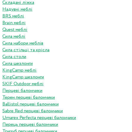
Складані ліжка
Надувні меблі
BRS меблі
Brain меблі
Quest меблі
Сила меблі
Сила набори меблів
Сила стільці та крісла
Сила столи
Сила шезлонги
KingCamp меблі
KingCamp шезлонги
SKIF Outdoor меблі
Перцеві балончики
Терен перцеві балончики
Ballistol перцеві балончики
Sabre Red перцеві балончики
Umarex Perfecta перцеві балончики
Перець перцеві балончики
Тризуб перцеві балончики