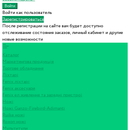
Войти как пользователь
Зарегистрироваться
После регистрации на сайте вам будет доступно
отслеживание состояния заказов, личный кабинет и другие
новые возможности
Каталог
Маркетингова продукція
Торгове обладнання
Ліхтарі
Fenix ліхтарі
Fenix аксесуари
Fenix ел живлення та зарядні пристрої
Ножі
Ножі Ganzo-Firebird-Adimanti
Ruike ножі
Roxon ножi
Мультитули