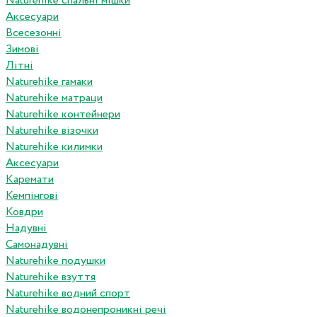
Naturehike спальні мішки
Аксесуари
Всесезонні
Зимові
Літні
Naturehike гамаки
Naturehike матраци
Naturehike контейнери
Naturehike візочки
Naturehike килимки
Аксесуари
Каремати
Кемпінгові
Ковдри
Надувні
Самонадувні
Naturehike подушки
Naturehike взуття
Naturehike водний спорт
Naturehike водонепроникні речі