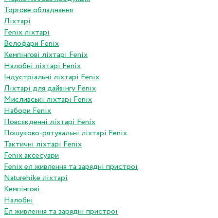
Торгове обладнання
Ліхтарі
Fenix ліхтарі
Велофари Fenix
Кемпінгові ліхтарі Fenix
Налобні ліхтарі Fenix
Індустріальні ліхтарі Fenix
Ліхтарі для дайвінгу Fenix
Мисливські ліхтарі Fenix
Набори Fenix
Повсякденні ліхтарі Fenix
Пошуково-рятувальні ліхтарі Fenix
Тактичні ліхтарі Fenix
Fenix аксесуари
Fenix ел живлення та зарядні пристрої
Naturehike ліхтарі
Кемпінгові
Налобні
Ел живлення та зарядні пристрої