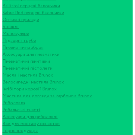
Ballistol перцеві балончики
Sabre Red перцеві балончики
Оптичні прилади
Біноклі
Монокуляри
Підзорні труби
Пневматична зброя
Аксесуари для пневматики
Пневматичні гвинтівки
Пневматичні пістолети
Масла і мастила Brunox
Велосипедні мастила Brunox
Інгібітори корозії Brunox
Мастила для догляду за карбоном Brunox
Риболовля
Рибальські снасті
Аксесуари для риболовлі
Все для монтажу оснастки
Термопродукція