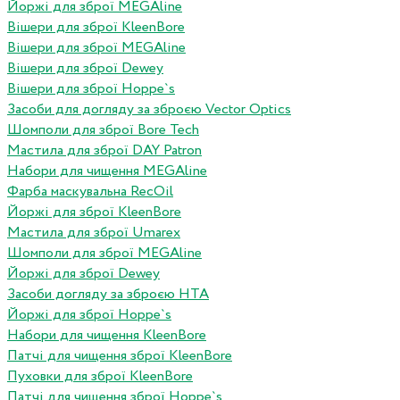
Йоржі для зброї MEGAline
Вішери для зброї KleenBore
Вішери для зброї MEGAline
Вішери для зброї Dewey
Вішери для зброї Hoppe`s
Засоби для догляду за зброєю Vector Optics
Шомполи для зброї Bore Tech
Мастила для зброї DAY Patron
Набори для чищення MEGAline
Фарба маскувальна RecOil
Йоржі для зброї KleenBore
Мастила для зброї Umarex
Шомполи для зброї MEGAline
Йоржі для зброї Dewey
Засоби догляду за зброєю HTA
Йоржі для зброї Hoppe`s
Набори для чищення KleenBore
Патчі для чищення зброї KleenBore
Пуховки для зброї KleenBore
Патчі для чищення зброї Hoppe`s