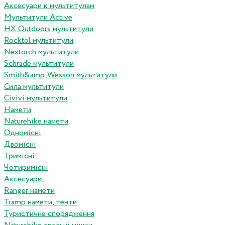
Аксесуари к мультитулам
Мультитули Active
HX Outdoors мультитули
Rocktol мультитули
Nextorch мультитули
Schrade мультитули
Smith&amp;Wesson мультитули
Сила мультитули
Civivi мультитули
Намети
Naturehike намети
Одномісні
Двомісні
Тримісні
Чотиримісні
Аксесуари
Ranger намети
Tramp намети, тенти
Туристичне спорядження