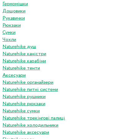
Гермомішки
Дощовики
Рукавички
Рюкзаки
Сумки
Чохли
Naturehike душ
Naturehike каністри
Naturehike карабіни
Naturehike тенти
Аксесуари
Naturehike органайзери
Naturehike питні системи
Naturehike рушники
Naturehike рюкзаки
Naturehike сумки
Naturehike трекінгові палиці
Naturehike холодильники
Naturehike аксесуари