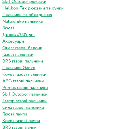
Skif Outdoor рюкзаки
Helikon-Tex рюкзаки та сумки
Пальники та обладнання
Naturehike пальники
Газові
Дров&#039;яні
Аксесуари
Quest газові балони
Газові пальники
BRS газові пальники
Пальники Ganzo
Kovea газові пальники
APG газові пальники
Primus газові пальники
Skif Outdoor пальники
Tramp газові пальники
Сила газові пальники
Газові лампи
Kovea газові лампи
BRS газові лампи