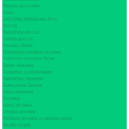
Wacaco аксесуари
Спорт
Cold Steel бейсбольні біти
Взуття
Naturehike взуття
Humtto взуття
Рюкзаки, багаж
Naturehike рюкзаки та сумки
Victorinox рюкзаки, багаж
Deuter рюкзаки
Пальники та обладнання
Naturehike пальники
Quest газові балони
Газові пальники
Окуляри
Select окуляри
Umarex окуляри
WoSport окуляри та захисні маски
Засоби гігієни