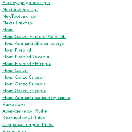
Аксесуари до ліхтарів
Nextorch ліхтарі
NexTool ліхтарі
Flextail ліхтарі
Ножі
Ножі Ganzo-Firebird-Adimanti
Ножі Adimanti Skimen design
Ножі Firebird
Ножі Firebird 7а серія
Ножі Firebird FH серія
Ножі Ganzo
Ножі Ganzo 6а серія
Ножі Ganzo 8а серія
Ножі Ganzo 7а серія
Ножі Adimanti Samson by Ganzo
Ruike ножі
Армійські ножі Ruike
Класичні ножі Ruike
Спеціальні моделі Ruike
Roxon ножi