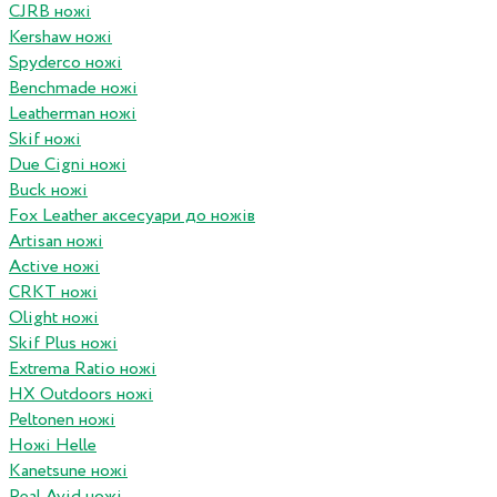
CJRB ножі
Kershaw ножі
Spyderco ножі
Benchmade ножі
Leatherman ножі
Skif ножі
Due Cigni ножі
Buck ножі
Fox Leather аксесуари до ножів
Artisan ножі
Active ножі
CRKT ножі
Olight ножі
Skif Plus ножі
Extrema Ratio ножі
HX Outdoors ножі
Peltonen ножі
Ножі Helle
Kanetsune ножі
Real Avid ножі