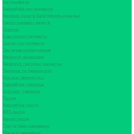
Інструменти
Naturehike інструменти
Nextool лопати багатофункціональні
Ganzo сокири і мачете
Техніка
Електроінструменти
Садові інструменти
Тактичне спорядження
Nextorch аксесуари
Nextorch тактичні перчатки
Термоси та термокухлі
Wacaco термокухлі
Naturehike термоси
Zojirushi термоси
Посуд
Naturehike посуд
BRS посуд
Roxon посуд
Портативні кавоварки
Wacaco кавоварки