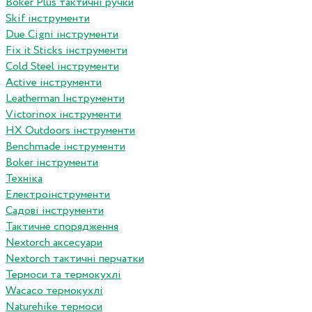
Boker Plus тактичні ручки
Skif інструменти
Due Cigni інструменти
Fix it Sticks інструменти
Сold Steel інструменти
Active інструменти
Leatherman Інструменти
Victorinox інструменти
HX Outdoors інструменти
Benchmade інструменти
Boker інструменти
Техніка
Електроінструменти
Садові інструменти
Тактичне спорядження
Nextorch аксесуари
Nextorch тактичні перчатки
Термоси та термокухлі
Wacaco термокухлі
Naturehike термоси