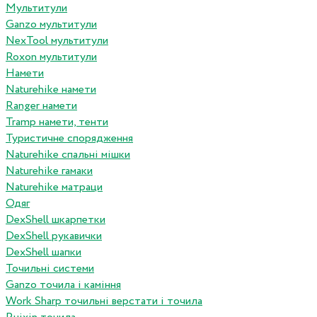
Мультитули
Ganzo мультитули
NexTool мультитули
Roxon мультитули
Намети
Naturehike намети
Ranger намети
Tramp намети, тенти
Туристичне спорядження
Naturehike спальні мішки
Naturehike гамаки
Naturehike матраци
Одяг
DexShell шкарпетки
DexShell рукавички
DexShell шапки
Точильні системи
Ganzo точила і каміння
Work Sharp точильні верстати і точила