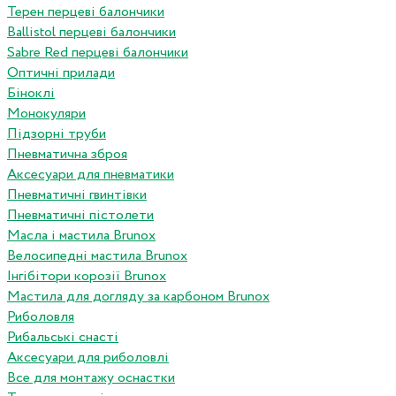
Терен перцеві балончики
Ballistol перцеві балончики
Sabre Red перцеві балончики
Оптичні прилади
Біноклі
Монокуляри
Підзорні труби
Пневматична зброя
Аксесуари для пневматики
Пневматичні гвинтівки
Пневматичні пістолети
Масла і мастила Brunox
Велосипедні мастила Brunox
Інгібітори корозії Brunox
Мастила для догляду за карбоном Brunox
Риболовля
Рибальські снасті
Аксесуари для риболовлі
Все для монтажу оснастки