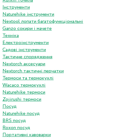
Ruixin точила
Інструменти
Naturehike інструменти
Nextool лопати багатофункціональні
Ganzo сокири і мачете
Техніка
Електроінструменти
Садові інструменти
Тактичне спорядження
Nextorch аксесуари
Nextorch тактичні перчатки
Термоси та термокухлі
Wacaco термокухлі
Naturehike термоси
Zojirushi термоси
Посуд
Naturehike посуд
BRS посуд
Roxon посуд
Портативні кавоварки