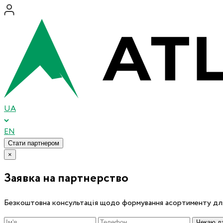
UA
EN
Стати партнером
×
Заявка на партнерство
Безкоштовна консультація щодо формування асортименту для
Чекаю дз