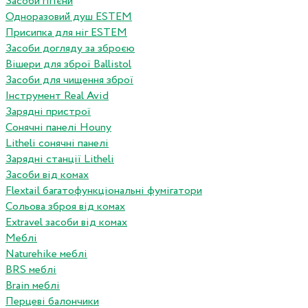
Засоби гігієни
Одноразовий душ ESTEM
Присипка для ніг ESTEM
Засоби догляду за зброєю
Вішери для зброї Ballistol
Засоби для чищення зброї
Інструмент Real Avid
Зарядні пристрої
Сонячні панелі Houny
Litheli сонячні панелі
Зарядні станції Litheli
Засоби від комах
Flextail багатофункціональні фумігатори
Сольова зброя від комах
Extravel засоби від комах
Меблі
Naturehike меблі
BRS меблі
Brain меблі
Перцеві балончики