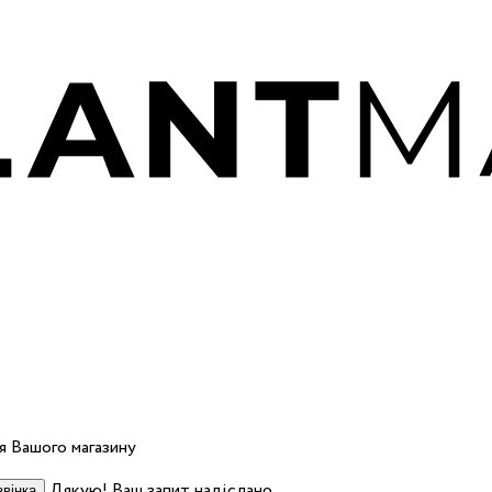
 Вашого магазину
Дякую! Ваш запит надіслано.
вінка