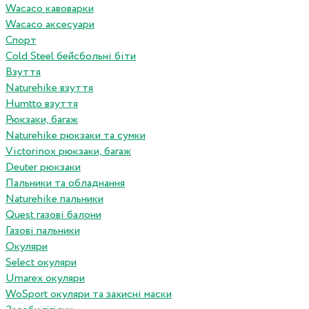
Wacaco кавоварки
Wacaco аксесуари
Спорт
Cold Steel бейсбольні біти
Взуття
Naturehike взуття
Humtto взуття
Рюкзаки, багаж
Naturehike рюкзаки та сумки
Victorinox рюкзаки, багаж
Deuter рюкзаки
Пальники та обладнання
Naturehike пальники
Quest газові балони
Газові пальники
Окуляри
Select окуляри
Umarex окуляри
WoSport окуляри та захисні маски