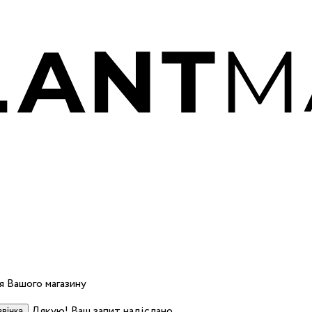
 Вашого магазину
Дякую! Ваш запит надіслано.
вінка