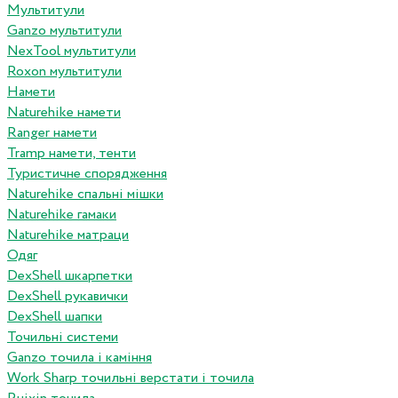
Мультитули
Ganzo мультитули
NexTool мультитули
Roxon мультитули
Намети
Naturehike намети
Ranger намети
Tramp намети, тенти
Туристичне спорядження
Naturehike спальні мішки
Naturehike гамаки
Naturehike матраци
Одяг
DexShell шкарпетки
DexShell рукавички
DexShell шапки
Точильні системи
Ganzo точила і каміння
Work Sharp точильні верстати і точила