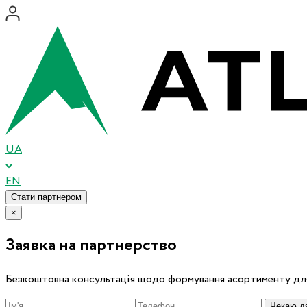
UA
EN
Стати партнером
×
Заявка на партнерство
Безкоштовна консультація щодо формування асортименту для
Чекаю дз