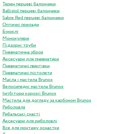
Терен перцеві балончики
Ballistol перцеві балончики
Sabre Red перцеві балончики
Оптичні прилади
Біноклі
Монокуляри
Підзорні труби
Пневматична зброя
Аксесуари для пневматики
Пневматичні гвинтівки
Пневматичні пістолети
Масла і мастила Brunox
Велосипедні мастила Brunox
Інгібітори корозії Brunox
Мастила для догляду за карбоном Brunox
Риболовля
Рибальські снасті
Аксесуари для риболовлі
Все для монтажу оснастки