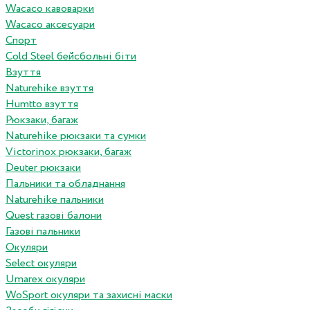
Wacaco кавоварки
Wacaco аксесуари
Спорт
Cold Steel бейсбольні біти
Взуття
Naturehike взуття
Humtto взуття
Рюкзаки, багаж
Naturehike рюкзаки та сумки
Victorinox рюкзаки, багаж
Deuter рюкзаки
Пальники та обладнання
Naturehike пальники
Quest газові балони
Газові пальники
Окуляри
Select окуляри
Umarex окуляри
WoSport окуляри та захисні маски