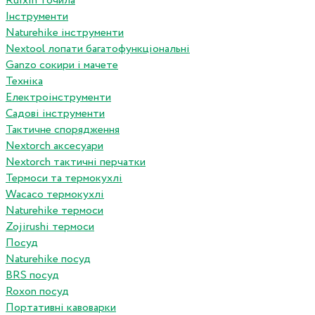
Ruixin точила
Інструменти
Naturehike інструменти
Nextool лопати багатофункціональні
Ganzo сокири і мачете
Техніка
Електроінструменти
Садові інструменти
Тактичне спорядження
Nextorch аксесуари
Nextorch тактичні перчатки
Термоси та термокухлі
Wacaco термокухлі
Naturehike термоси
Zojirushi термоси
Посуд
Naturehike посуд
BRS посуд
Roxon посуд
Портативні кавоварки