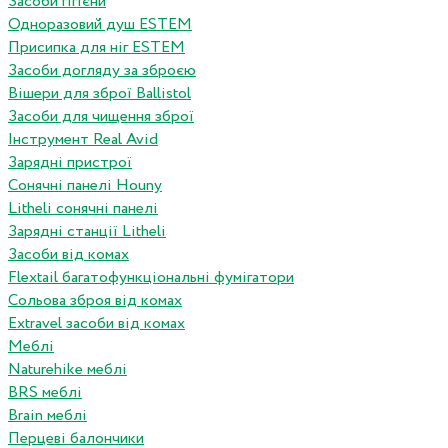
Засоби гігієни
Одноразовий душ ESTEM
Присипка для ніг ESTEM
Засоби догляду за зброєю
Вішери для зброї Ballistol
Засоби для чищення зброї
Інструмент Real Avid
Зарядні пристрої
Сонячні панелі Houny
Litheli сонячні панелі
Зарядні станції Litheli
Засоби від комах
Flextail багатофункціональні фумігатори
Сольова зброя від комах
Extravel засоби від комах
Меблі
Naturehike меблі
BRS меблі
Brain меблі
Перцеві балончики