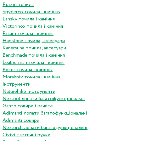
Ruixin точила
Spyderco точила і каміння
Lansky точила і каміння
Victorinox точила і каміння
Risam точила і каміння
Hapstone точила, аксесуари
Kanetsune точила, аксесуари
Benchmade точила і каміння
Leatherman точила і каміння
Boker точила і каміння
Morakniv точила і каміння
Інструменти
Naturehike інструменти
Nextool лопати багатофункціональні
Ganzo сокири і мачете
Adimanti лопати багатофункціональні
Adimanti сокири
Nextorch лопати багатофункціональні
Сivivi тактичні ручки