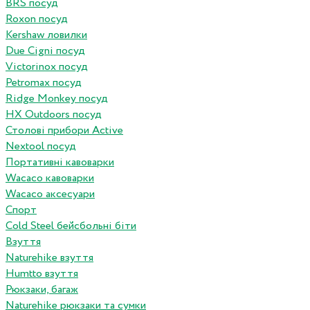
BRS посуд
Roxon посуд
Kershaw ловилки
Due Cigni посуд
Victorinox посуд
Petromax посуд
Ridge Monkey посуд
HX Outdoors посуд
Столові прибори Active
Nextool посуд
Портативні кавоварки
Wacaco кавоварки
Wacaco аксесуари
Спорт
Cold Steel бейсбольні біти
Взуття
Naturehike взуття
Humtto взуття
Рюкзаки, багаж
Naturehike рюкзаки та сумки