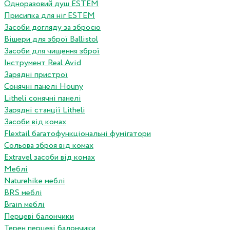
Одноразовий душ ESTEM
Присипка для ніг ESTEM
Засоби догляду за зброєю
Вішери для зброї Ballistol
Засоби для чищення зброї
Інструмент Real Avid
Зарядні пристрої
Сонячні панелі Houny
Litheli сонячні панелі
Зарядні станції Litheli
Засоби від комах
Flextail багатофункціональні фумігатори
Сольова зброя від комах
Extravel засоби від комах
Меблі
Naturehike меблі
BRS меблі
Brain меблі
Перцеві балончики
Терен перцеві балончики