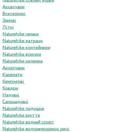
Naturehike спальні мішки
Аксесуари
Всесезонні
Зимові
Літні
Naturehike гамаки
Naturehike матраци
Naturehike контейнери
Naturehike візочки
Naturehike килимки
Аксесуари
Каремати
Кемпінгові
Ковдри
Надувні
Самонадувні
Naturehike подушки
Naturehike взуття
Naturehike водний спорт
Naturehike водонепроникні речі