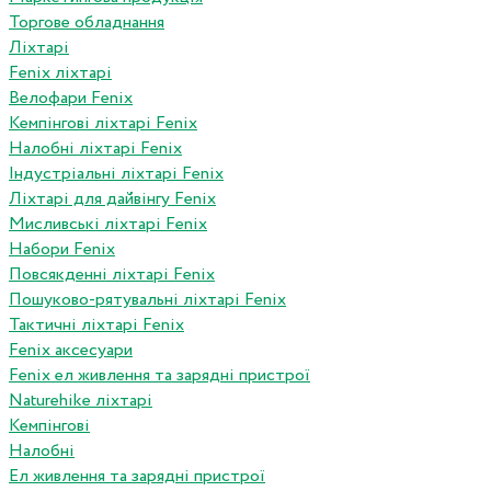
Торгове обладнання
Ліхтарі
Fenix ліхтарі
Велофари Fenix
Кемпінгові ліхтарі Fenix
Налобні ліхтарі Fenix
Індустріальні ліхтарі Fenix
Ліхтарі для дайвінгу Fenix
Мисливські ліхтарі Fenix
Набори Fenix
Повсякденні ліхтарі Fenix
Пошуково-рятувальні ліхтарі Fenix
Тактичні ліхтарі Fenix
Fenix аксесуари
Fenix ел живлення та зарядні пристрої
Naturehike ліхтарі
Кемпінгові
Налобні
Ел живлення та зарядні пристрої