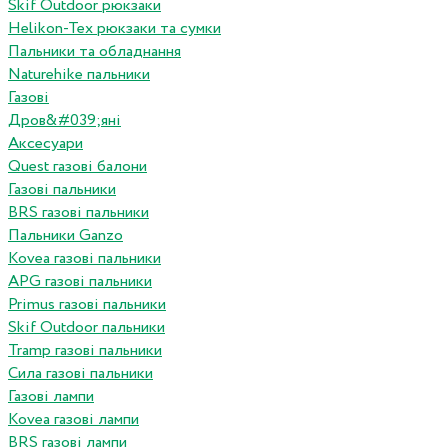
Skif Outdoor рюкзаки
Helikon-Tex рюкзаки та сумки
Пальники та обладнання
Naturehike пальники
Газові
Дров&#039;яні
Аксесуари
Quest газові балони
Газові пальники
BRS газові пальники
Пальники Ganzo
Kovea газові пальники
APG газові пальники
Primus газові пальники
Skif Outdoor пальники
Tramp газові пальники
Сила газові пальники
Газові лампи
Kovea газові лампи
BRS газові лампи