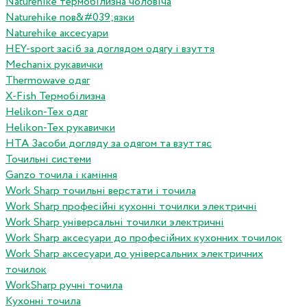
Naturehike термобілизна чоловіча
Naturehike пов&#039;язки
Naturehike аксесуари
HEY-sport засіб за доглядом одягу і взуття
Mechanix рукавички
Thermowave одяг
X-Fish Термобілизна
Helikon-Tex одяг
Helikon-Tex рукавички
HTA Засоби догляду за одягом та взуттяс
Точильні системи
Ganzo точила і каміння
Work Sharp точильні верстати і точила
Work Sharp професiйнi кухоннi точилки электричнi
Work Sharp унiверсальнi точилки электричнi
Work Sharp аксесуари до професiйних кухонних точилок
Work Sharp аксесуари до унiверсальних электричних
точилок
WorkSharp ручні точила
Кухонні точила