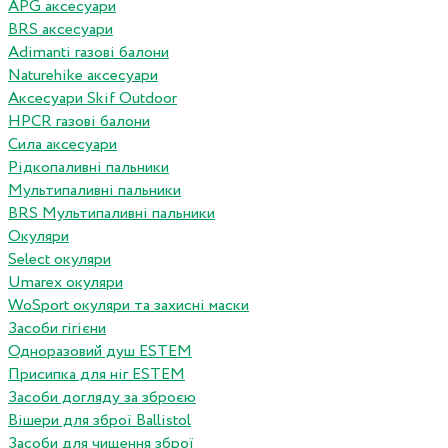
APG аксесуари
BRS аксесуари
Adimanti газові балони
Naturehike аксесуари
Аксесуари Skif Outdoor
HPCR газові балони
Сила аксесуари
Рідкопаливні пальники
Мультипаливні пальники
BRS Мультипаливні пальники
Окуляри
Select окуляри
Umarex окуляри
WoSport окуляри та захисні маски
Засоби гігієни
Одноразовий душ ESTEM
Присипка для ніг ESTEM
Засоби догляду за зброєю
Вішери для зброї Ballistol
Засоби для чищення зброї