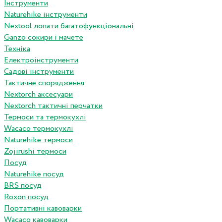
Інструменти
Naturehike інструменти
Nextool лопати багатофункціональні
Ganzo сокири і мачете
Техніка
Електроінструменти
Садові інструменти
Тактичне спорядження
Nextorch аксесуари
Nextorch тактичні перчатки
Термоси та термокухлі
Wacaco термокухлі
Naturehike термоси
Zojirushi термоси
Посуд
Naturehike посуд
BRS посуд
Roxon посуд
Портативні кавоварки
Wacaco кавоварки