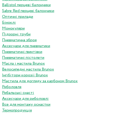
Ballistol перцеві балончики
Sabre Red перцеві балончики
Оптичні прилади
Біноклі
Монокуляри
Підзорні труби
Пневматична зброя
Аксесуари для пневматики
Пневматичні гвинтівки
Пневматичні пістолети
Масла і мастила Brunox
Велосипедні мастила Brunox
Інгібітори корозії Brunox
Мастила для догляду за карбоном Brunox
Риболовля
Рибальські снасті
Аксесуари для риболовлі
Все для монтажу оснастки
Термопродукція