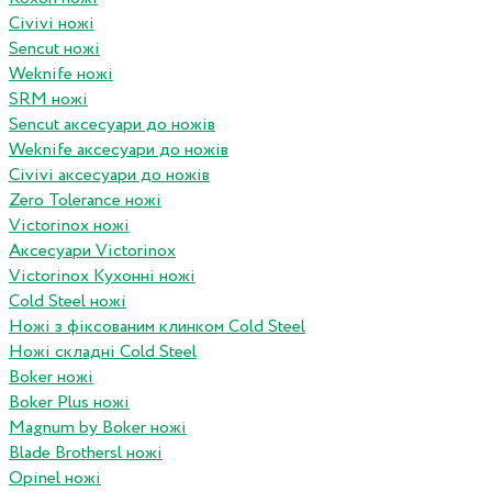
Civivi ножі
Sencut ножі
Weknife ножі
SRM ножі
Sencut аксесуари до ножів
Weknife аксесуари до ножів
Civivi аксесуари до ножів
Zero Tolerance ножі
Victorinox ножі
Аксесуари Victorinox
Victorinox Кухонні ножі
Cold Steel ножі
Ножі з фіксованим клинком Cold Steel
Ножі складні Cold Steel
Boker ножі
Boker Plus ножі
Magnum by Boker ножі
Blade Brothersl ножі
Opinel ножі