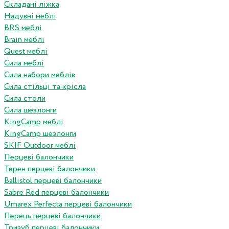
Складані ліжка
Надувні меблі
BRS меблі
Brain меблі
Quest меблі
Сила меблі
Сила набори меблів
Сила стільці та крісла
Сила столи
Сила шезлонги
KingCamp меблі
KingCamp шезлонги
SKIF Outdoor меблі
Перцеві балончики
Терен перцеві балончики
Ballistol перцеві балончики
Sabre Red перцеві балончики
Umarex Perfecta перцеві балончики
Перець перцеві балончики
Тризуб перцеві балончики