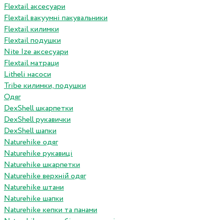
Flextail аксесуари
Flextail вакуумні пакувальники
Flextail килимки
Flextail подушки
Nite Ize аксесуари
Flextail матраци
Litheli насоси
Tribe килимки, подушки
Одяг
DexShell шкарпетки
DexShell рукавички
DexShell шапки
Naturehike одяг
Naturehike рукавиці
Naturehike шкарпетки
Naturehike верхній одяг
Naturehike штани
Naturehike шапки
Naturehike кепки та панами