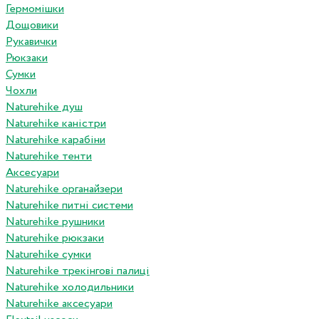
Гермомішки
Дощовики
Рукавички
Рюкзаки
Сумки
Чохли
Naturehike душ
Naturehike каністри
Naturehike карабіни
Naturehike тенти
Аксесуари
Naturehike органайзери
Naturehike питні системи
Naturehike рушники
Naturehike рюкзаки
Naturehike сумки
Naturehike трекінгові палиці
Naturehike холодильники
Naturehike аксесуари