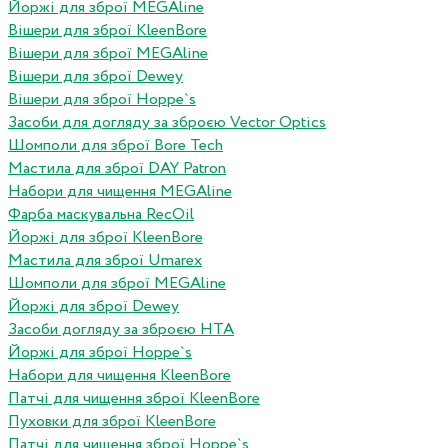
Йоржі для зброї MEGAline
Вішери для зброї KleenBore
Вішери для зброї MEGAline
Вішери для зброї Dewey
Вішери для зброї Hoppe`s
Засоби для догляду за зброєю Vector Optics
Шомполи для зброї Bore Tech
Мастила для зброї DAY Patron
Набори для чищення MEGAline
Фарба маскувальна RecOil
Йоржі для зброї KleenBore
Мастила для зброї Umarex
Шомполи для зброї MEGAline
Йоржі для зброї Dewey
Засоби догляду за зброєю HTA
Йоржі для зброї Hoppe`s
Набори для чищення KleenBore
Патчі для чищення зброї KleenBore
Пуховки для зброї KleenBore
Патчі для чищення зброї Hoppe`s