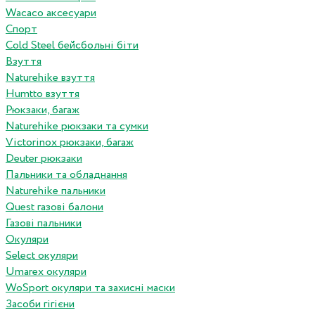
Wacaco аксесуари
Спорт
Cold Steel бейсбольні біти
Взуття
Naturehike взуття
Humtto взуття
Рюкзаки, багаж
Naturehike рюкзаки та сумки
Victorinox рюкзаки, багаж
Deuter рюкзаки
Пальники та обладнання
Naturehike пальники
Quest газові балони
Газові пальники
Окуляри
Select окуляри
Umarex окуляри
WoSport окуляри та захисні маски
Засоби гігієни