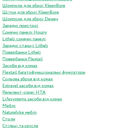
Шомполи для зброї KleenBore
Щітки для зброї KleenBore
Шомполи для зброї Dewey
Зарядні пристрої
Сонячні панелі Houny
Litheli сонячні панелі
Зарядні станції Litheli
Повербанки Litheli
Повербанки Flextail
Засоби від комах
Flextail багатофункціональні фумігатори
Сольова зброя від комах
Extravel засоби від комах
Репелент-спреї HTA
Lifesystems засоби від комах
Меблі
Naturehike меблі
Столи
Стільці та крісла