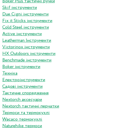
Boker Plus тактичні ручки
Skif інструменти
Due Cigni інструменти
Fix it Sticks інструменти
Сold Steel інструменти
Active інструменти
Leatherman Інструменти
Victorinox інструменти
HX Outdoors інструменти
Benchmade інструменти
Boker інструменти
Техніка
Електроінструменти
Садові інструменти
Тактичне спорядження
Nextorch аксесуари
Nextorch тактичні перчатки
Термоси та термокухлі
Wacaco термокухлі
Naturehike термоси