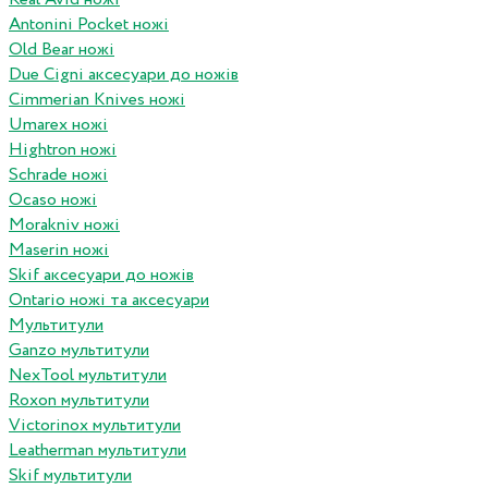
Antonini Pocket ножі
Old Bear ножі
Due Cigni аксесуари до ножів
Cimmerian Knives ножі
Umarex ножі
Hightron ножі
Schrade ножі
Ocaso ножі
Morakniv ножі
Maserin ножі
Skif аксесуари до ножів
Ontario ножі та аксесуари
Мультитули
Ganzo мультитули
NexTool мультитули
Roxon мультитули
Victorinox мультитули
Leatherman мультитули
Skif мультитули