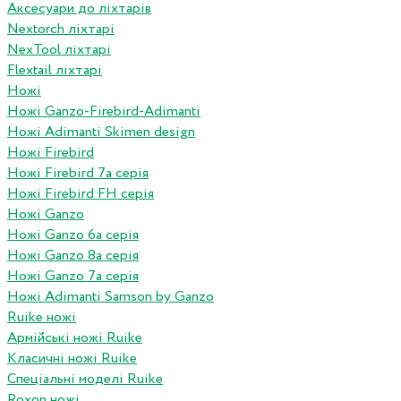
Аксесуари до ліхтарів
Nextorch ліхтарі
NexTool ліхтарі
Flextail ліхтарі
Ножі
Ножі Ganzo-Firebird-Adimanti
Ножі Adimanti Skimen design
Ножі Firebird
Ножі Firebird 7а серія
Ножі Firebird FH серія
Ножі Ganzo
Ножі Ganzo 6а серія
Ножі Ganzo 8а серія
Ножі Ganzo 7а серія
Ножі Adimanti Samson by Ganzo
Ruike ножі
Армійські ножі Ruike
Класичні ножі Ruike
Спеціальні моделі Ruike
Roxon ножi