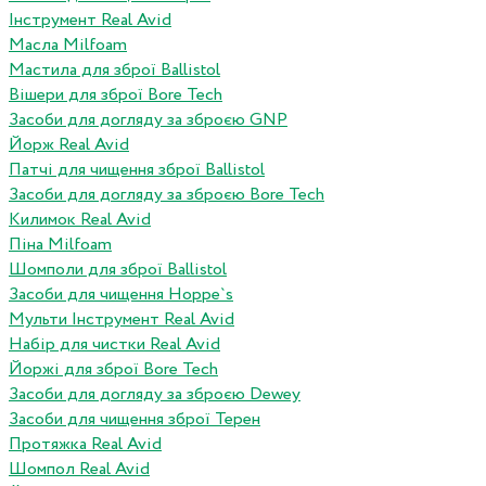
Інструмент Real Avid
Масла Milfoam
Мастила для зброї Ballistol
Вішери для зброї Bore Tech
Засоби для догляду за зброєю GNP
Йорж Real Avid
Патчі для чищення зброї Ballistol
Засоби для догляду за зброєю Bore Tech
Килимок Real Avid
Піна Milfoam
Шомполи для зброї Ballistol
Засоби для чищення Hoppe`s
Мульти Інструмент Real Avid
Набір для чистки Real Avid
Йоржі для зброї Bore Tech
Засоби для догляду за зброєю Dewey
Засоби для чищення зброї Терен
Протяжка Real Avid
Шомпол Real Avid