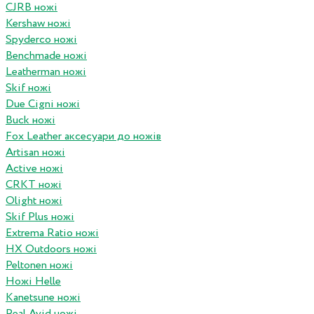
CJRB ножі
Kershaw ножі
Spyderco ножі
Benchmade ножі
Leatherman ножі
Skif ножі
Due Cigni ножі
Buck ножі
Fox Leather аксесуари до ножів
Artisan ножі
Active ножі
CRKT ножі
Olight ножі
Skif Plus ножі
Extrema Ratio ножі
HX Outdoors ножі
Peltonen ножі
Ножі Helle
Kanetsune ножі
Real Avid ножі