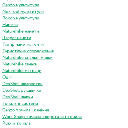
Ganzo мультитули
NexTool мультитули
Roxon мультитули
Намети
Naturehike намети
Ranger намети
Tramp намети, тенти
Туристичне спорядження
Naturehike спальні мішки
Naturehike гамаки
Naturehike матраци
Одяг
DexShell шкарпетки
DexShell рукавички
DexShell шапки
Точильні системи
Ganzo точила і каміння
Work Sharp точильні верстати і точила
Ruixin точила