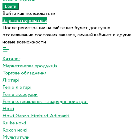
Войти как пользователь
Зарегистрироваться
После регистрации на сайте вам будет доступно
отслеживание состояния заказов, личный кабинет и другие
новые возможности
Каталог
Маркетингова продукція
Торгове обладнання
Ліхтарі
Fenix ліхтарі
Fenix аксесуари
Fenix ел живлення та зарядні пристрої
Ножі
Ножі Ganzo-Firebird-Adimanti
Ruike ножі
Roxon ножi
Мультитули