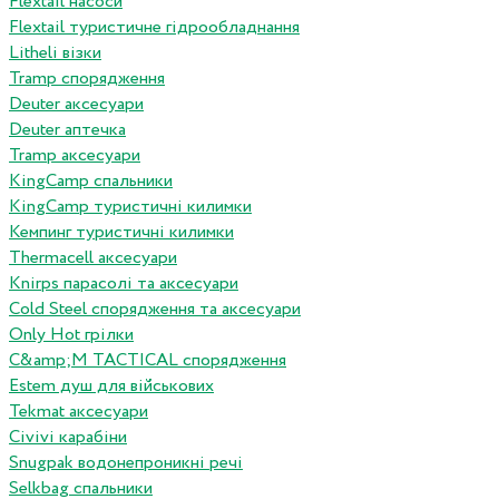
Flextail насоси
Flextail туристичне гідрообладнання
Litheli візки
Tramp спорядження
Deuter аксесуари
Deuter аптечка
Tramp аксесуари
KingCamp спальники
KingCamp туристичні килимки
Кемпинг туристичні килимки
Thermacell аксесуари
Knirps парасолі та аксесуари
Cold Steel спорядження та аксесуари
Only Hot грілки
C&amp;M TACTICAL спорядження
Estem душ для військових
Tekmat аксесуари
Сivivi карабіни
Snugpak водонепроникні речі
Selkbag спальники