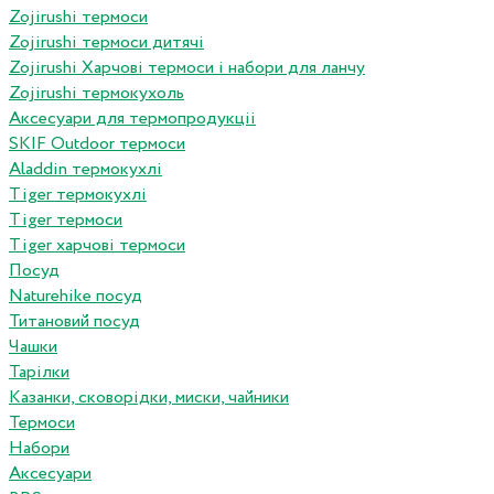
Zojirushi термоси
Zojirushi термоси дитячі
Zojirushi Харчові термоси і набори для ланчу
Zojirushi термокухоль
Аксесуари для термопродукціі
SKIF Outdoor термоси
Aladdin термокухлі
Tiger термокухлі
Tiger термоси
Tiger харчові термоси
Посуд
Naturehike посуд
Титановий посуд
Чашки
Тарілки
Казанки, сковорідки, миски, чайники
Термоси
Набори
Аксесуари