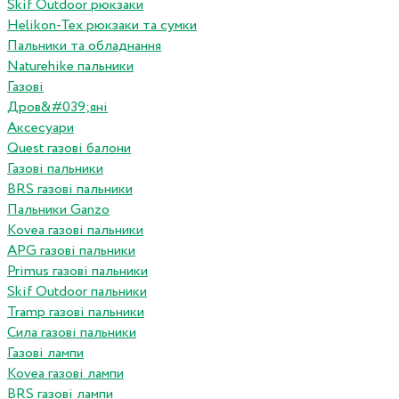
Skif Outdoor рюкзаки
Helikon-Tex рюкзаки та сумки
Пальники та обладнання
Naturehike пальники
Газові
Дров&#039;яні
Аксесуари
Quest газові балони
Газові пальники
BRS газові пальники
Пальники Ganzo
Kovea газові пальники
APG газові пальники
Primus газові пальники
Skif Outdoor пальники
Tramp газові пальники
Сила газові пальники
Газові лампи
Kovea газові лампи
BRS газові лампи