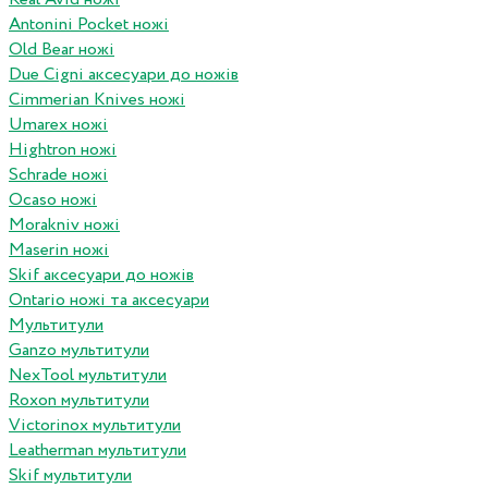
Antonini Pocket ножі
Old Bear ножі
Due Cigni аксесуари до ножів
Cimmerian Knives ножі
Umarex ножі
Hightron ножі
Schrade ножі
Ocaso ножі
Morakniv ножі
Maserin ножі
Skif аксесуари до ножів
Ontario ножі та аксесуари
Мультитули
Ganzo мультитули
NexTool мультитули
Roxon мультитули
Victorinox мультитули
Leatherman мультитули
Skif мультитули