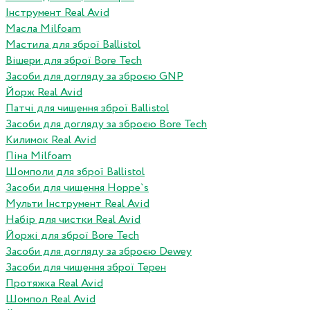
Інструмент Real Avid
Масла Milfoam
Мастила для зброї Ballistol
Вішери для зброї Bore Tech
Засоби для догляду за зброєю GNP
Йорж Real Avid
Патчі для чищення зброї Ballistol
Засоби для догляду за зброєю Bore Tech
Килимок Real Avid
Піна Milfoam
Шомполи для зброї Ballistol
Засоби для чищення Hoppe`s
Мульти Інструмент Real Avid
Набір для чистки Real Avid
Йоржі для зброї Bore Tech
Засоби для догляду за зброєю Dewey
Засоби для чищення зброї Терен
Протяжка Real Avid
Шомпол Real Avid