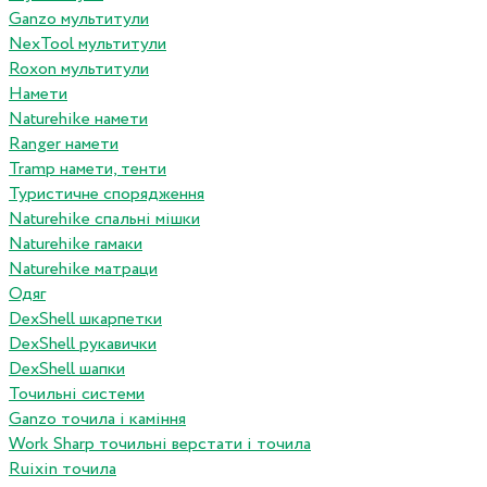
Ganzo мультитули
NexTool мультитули
Roxon мультитули
Намети
Naturehike намети
Ranger намети
Tramp намети, тенти
Туристичне спорядження
Naturehike спальні мішки
Naturehike гамаки
Naturehike матраци
Одяг
DexShell шкарпетки
DexShell рукавички
DexShell шапки
Точильні системи
Ganzo точила і каміння
Work Sharp точильні верстати і точила
Ruixin точила