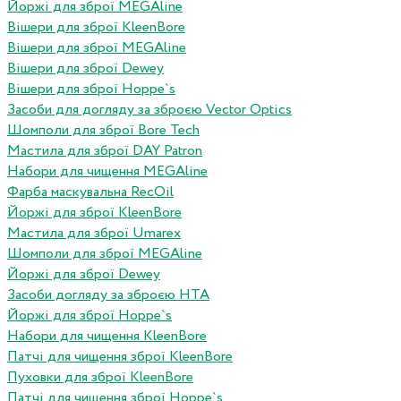
Йоржі для зброї MEGAline
Вішери для зброї KleenBore
Вішери для зброї MEGAline
Вішери для зброї Dewey
Вішери для зброї Hoppe`s
Засоби для догляду за зброєю Vector Optics
Шомполи для зброї Bore Tech
Мастила для зброї DAY Patron
Набори для чищення MEGAline
Фарба маскувальна RecOil
Йоржі для зброї KleenBore
Мастила для зброї Umarex
Шомполи для зброї MEGAline
Йоржі для зброї Dewey
Засоби догляду за зброєю HTA
Йоржі для зброї Hoppe`s
Набори для чищення KleenBore
Патчі для чищення зброї KleenBore
Пуховки для зброї KleenBore
Патчі для чищення зброї Hoppe`s