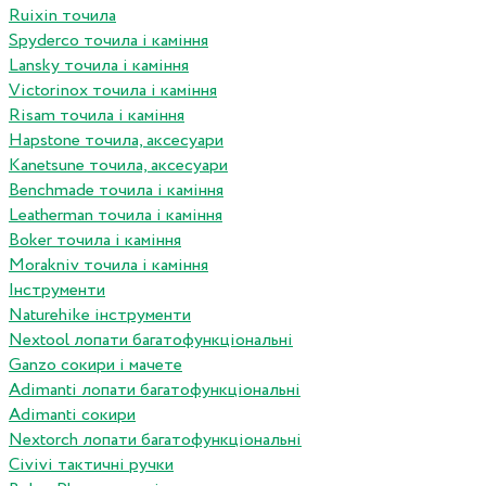
Ruixin точила
Spyderco точила і каміння
Lansky точила і каміння
Victorinox точила і каміння
Risam точила і каміння
Hapstone точила, аксесуари
Kanetsune точила, аксесуари
Benchmade точила і каміння
Leatherman точила і каміння
Boker точила і каміння
Morakniv точила і каміння
Інструменти
Naturehike інструменти
Nextool лопати багатофункціональні
Ganzo сокири і мачете
Adimanti лопати багатофункціональні
Adimanti сокири
Nextorch лопати багатофункціональні
Сivivi тактичні ручки