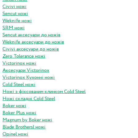
Civivi ножі
Sencut ножі
Weknife ножі
SRM ножі
Sencut аксесуари до ножів
Weknife аксесуари до ножів
Civivi аксесуари до ножів
Zero Tolerance ножі
Victorinox ножі
Аксесуари Victorinox
Victorinox Кухонні ножі
Cold Steel ножі
Ножі з фіксованим клинком Cold Steel
Ножі складні Cold Steel
Boker ножі
Boker Plus ножі
Magnum by Boker ножі
Blade Brothersl ножі
Opinel ножі