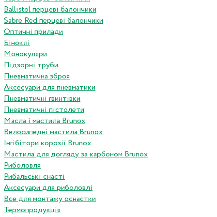
Ballistol перцеві балончики
Sabre Red перцеві балончики
Оптичні прилади
Біноклі
Монокуляри
Підзорні труби
Пневматична зброя
Аксесуари для пневматики
Пневматичні гвинтівки
Пневматичні пістолети
Масла і мастила Brunox
Велосипедні мастила Brunox
Інгібітори корозії Brunox
Мастила для догляду за карбоном Brunox
Риболовля
Рибальські снасті
Аксесуари для риболовлі
Все для монтажу оснастки
Термопродукція