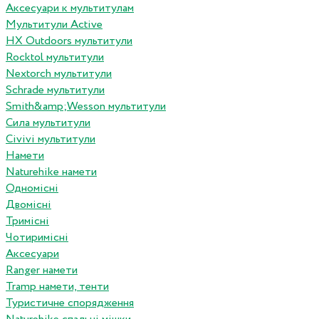
Аксесуари к мультитулам
Мультитули Active
HX Outdoors мультитули
Rocktol мультитули
Nextorch мультитули
Schrade мультитули
Smith&amp;Wesson мультитули
Сила мультитули
Civivi мультитули
Намети
Naturehike намети
Одномісні
Двомісні
Тримісні
Чотиримісні
Аксесуари
Ranger намети
Tramp намети, тенти
Туристичне спорядження