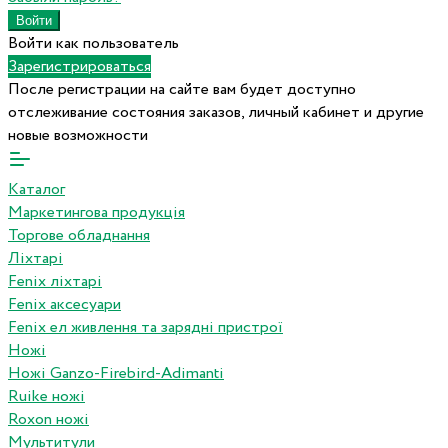
Войти как пользователь
Зарегистрироваться
После регистрации на сайте вам будет доступно
отслеживание состояния заказов, личный кабинет и другие
новые возможности
Каталог
Маркетингова продукція
Торгове обладнання
Ліхтарі
Fenix ліхтарі
Fenix аксесуари
Fenix ел живлення та зарядні пристрої
Ножі
Ножі Ganzo-Firebird-Adimanti
Ruike ножі
Roxon ножi
Мультитули