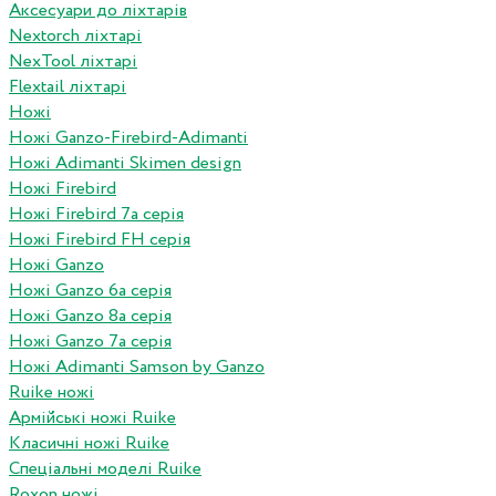
Аксесуари до ліхтарів
Nextorch ліхтарі
NexTool ліхтарі
Flextail ліхтарі
Ножі
Ножі Ganzo-Firebird-Adimanti
Ножі Adimanti Skimen design
Ножі Firebird
Ножі Firebird 7а серія
Ножі Firebird FH серія
Ножі Ganzo
Ножі Ganzo 6а серія
Ножі Ganzo 8а серія
Ножі Ganzo 7а серія
Ножі Adimanti Samson by Ganzo
Ruike ножі
Армійські ножі Ruike
Класичні ножі Ruike
Спеціальні моделі Ruike
Roxon ножi