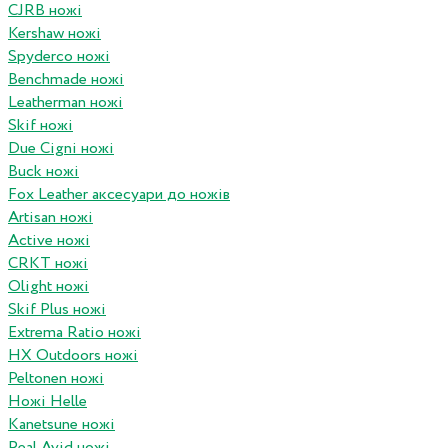
CJRB ножі
Kershaw ножі
Spyderco ножі
Benchmade ножі
Leatherman ножі
Skif ножі
Due Cigni ножі
Buck ножі
Fox Leather аксесуари до ножів
Artisan ножі
Active ножі
CRKT ножі
Olight ножі
Skif Plus ножі
Extrema Ratio ножі
HX Outdoors ножі
Peltonen ножі
Ножі Helle
Kanetsune ножі
Real Avid ножі