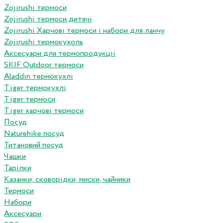
Zojirushi термоси
Zojirushi термоси дитячі
Zojirushi Харчові термоси і набори для ланчу
Zojirushi термокухоль
Аксесуари для термопродукціі
SKIF Outdoor термоси
Aladdin термокухлі
Tiger термокухлі
Tiger термоси
Tiger харчові термоси
Посуд
Naturehike посуд
Титановий посуд
Чашки
Тарілки
Казанки, сковорідки, миски, чайники
Термоси
Набори
Аксесуари