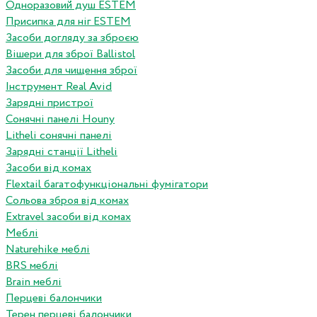
Одноразовий душ ESTEM
Присипка для ніг ESTEM
Засоби догляду за зброєю
Вішери для зброї Ballistol
Засоби для чищення зброї
Інструмент Real Avid
Зарядні пристрої
Сонячні панелі Houny
Litheli сонячні панелі
Зарядні станції Litheli
Засоби від комах
Flextail багатофункціональні фумігатори
Сольова зброя від комах
Extravel засоби від комах
Меблі
Naturehike меблі
BRS меблі
Brain меблі
Перцеві балончики
Терен перцеві балончики