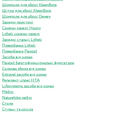
Шомполи для зброї KleenBore
Щітки для зброї KleenBore
Шомполи для зброї Dewey
Зарядні пристрої
Сонячні панелі Houny
Litheli сонячні панелі
Зарядні станції Litheli
Повербанки Litheli
Повербанки Flextail
Засоби від комах
Flextail багатофункціональні фумігатори
Сольова зброя від комах
Extravel засоби від комах
Репелент-спреї HTA
Lifesystems засоби від комах
Меблі
Naturehike меблі
Столи
Стільці та крісла