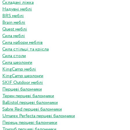
Складані ліжка
Надувні меблі
BRS меблі
Brain меблі
Quest меблі
Сила меблі
Сила набори меблів
Сила стільці та крісла
Сила столи
Сила шезлонги
KingCamp меблі
KingCamp шезлонги
SKIF Outdoor меблі
Перцеві балончики
Терен перцеві балончики
Ballistol перцеві балончики
Sabre Red перцеві балончики
Umarex Perfecta перцеві балончики
Перець перцеві балончики
Тризуб перцеві балончики