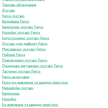
Торгове обладнання
Ліхтарі
Fenix ліхтарі
Велофари Fenix
Кемпінгові ліхтарі Fenix
Налобні ліхтарі Fenix
Індустріальні ліхтарі Fenix
Ліхтарі для дайвінгу Fenix
Мисливські ліхтарі Fenix
Набори Fenix
Повсякденні ліхтарі Fenix
Пошуково-рятувальні ліхтарі Fenix
Тактичні ліхтарі Fenix
Fenix аксесуари
Fenix ел живлення та зарядні пристрої
Naturehike ліхтарі
Кемпінгові
Налобні
Ел живлення та зарядні пристрої