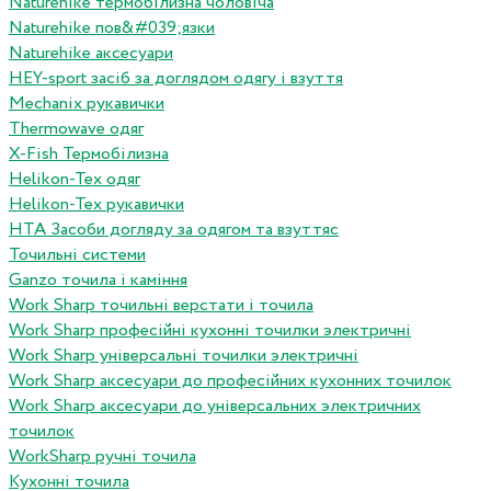
Naturehike термобілизна чоловіча
Naturehike пов&#039;язки
Naturehike аксесуари
HEY-sport засіб за доглядом одягу і взуття
Mechanix рукавички
Thermowave одяг
X-Fish Термобілизна
Helikon-Tex одяг
Helikon-Tex рукавички
HTA Засоби догляду за одягом та взуттяс
Точильні системи
Ganzo точила і каміння
Work Sharp точильні верстати і точила
Work Sharp професiйнi кухоннi точилки электричнi
Work Sharp унiверсальнi точилки электричнi
Work Sharp аксесуари до професiйних кухонних точилок
Work Sharp аксесуари до унiверсальних электричних
точилок
WorkSharp ручні точила
Кухонні точила