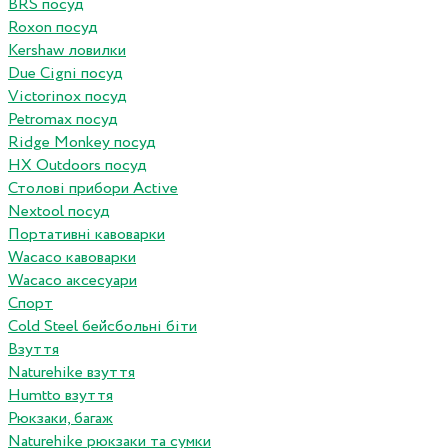
BRS посуд
Roxon посуд
Kershaw ловилки
Due Cigni посуд
Victorinox посуд
Petromax посуд
Ridge Monkey посуд
HX Outdoors посуд
Столові прибори Active
Nextool посуд
Портативні кавоварки
Wacaco кавоварки
Wacaco аксесуари
Спорт
Cold Steel бейсбольні біти
Взуття
Naturehike взуття
Humtto взуття
Рюкзаки, багаж
Naturehike рюкзаки та сумки