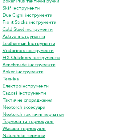
Boker Plus тактичні ручки
Skif інструменти
Due Cigni інструменти
Fix it Sticks інструменти
Сold Steel інструменти
Active інструменти
Leatherman Інструменти
Victorinox інструменти
HX Outdoors інструменти
Benchmade інструменти
Boker інструменти
Техніка
Електроінструменти
Садові інструменти
Тактичне спорядження
Nextorch аксесуари
Nextorch тактичні перчатки
Термоси та термокухлі
Wacaco термокухлі
Naturehike термоси