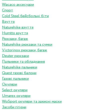
Wacaco аксесуари
Спорт
Cold Steel бейсбольні біти
Взуття
Naturehike взуття
Humtto взуття
Рюкзаки, багаж
Naturehike рюкзаки та сумки
Victorinox рюкзаки, багаж
Deuter рюкзаки
Пальники та обладнання
Naturehike пальники
Quest газові балони
Газові пальники
Окуляри
Select окуляри
Umarex окуляри
WoSport окуляри та захисні маски
Засоби гігієни