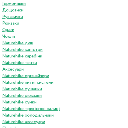
Гермомішки
Дощовики
Рукавички
Рюкзаки
Сумки
Чохли
Naturehike душ
Naturehike каністри
Naturehike карабіни
Naturehike тенти
Аксесуари
Naturehike органайзери
Naturehike питні системи
Naturehike рушники
Naturehike рюкзаки
Naturehike сумки
Naturehike трекінгові палиці
Naturehike холодильники
Naturehike аксесуари