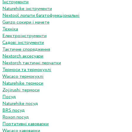
Інструменти
Naturehike інструменти
Nextool лопати багатофункціональні
Ganzo сокири і мачете
Техніка
Електроінструменти
Садові інструменти
Тактичне спорядження
Nextorch аксесуари
Nextorch тактичні перчатки
Термоси та термокухлі
Wacaco термокухлі
Naturehike термоси
Zojirushi термоси
Посуд
Naturehike посуд
BRS посуд
Roxon посуд
Портативні кавоварки
Wacaco кавоварки