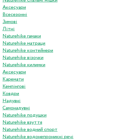
Naturehike спальні мішки
Аксесуари
Всесезонні
Зимові
Літні
Naturehike гамаки
Naturehike матраци
Naturehike контейнери
Naturehike візочки
Naturehike килимки
Аксесуари
Каремати
Кемпінгові
Ковдри
Надувні
Самонадувні
Naturehike подушки
Naturehike взуття
Naturehike водний спорт
Naturehike водонепроникні речі