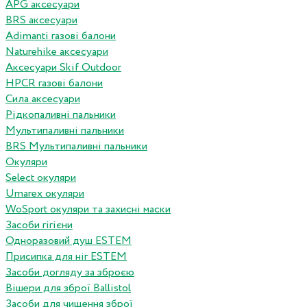
APG аксесуари
BRS аксесуари
Adimanti газові балони
Naturehike аксесуари
Аксесуари Skif Outdoor
HPCR газові балони
Сила аксесуари
Рідкопаливні пальники
Мультипаливні пальники
BRS Мультипаливні пальники
Окуляри
Select окуляри
Umarex окуляри
WoSport окуляри та захисні маски
Засоби гігієни
Одноразовий душ ESTEM
Присипка для ніг ESTEM
Засоби догляду за зброєю
Вішери для зброї Ballistol
Засоби для чищення зброї