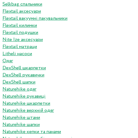
Selkbag спальники
Flextail аксесуари
Flextail вакуумні пакувальники
Flextail килимки
Flextail подушки
Nite Ize аксесуари
Flextail матраци
Litheli насоси
Одяг
DexShell шкарпетки
DexShell рукавички
DexShell шапки
Naturehike одяг
Naturehike рукавиці
Naturehike шкарпетки
Naturehike верхній одяг
Naturehike штани
Naturehike шапки
Naturehike кепки та панами