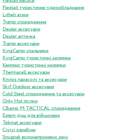
Flextail насоси
Flextail туристичне гідрообладнання
Litheli візки
Tramp спорядження
Deuter аксесуари
Deuter аптечка
Tramp аксесуари
KingCamp спальники
KingCamp туристичні килимки
Кемпинг туристичні килимки
Thermacell аксесуари
Knirps парасолі та аксесуари
Skif Outdoor аксесуари
Cold Steel спорядження та аксесуари
Only Hot грілки
C&amp;M TACTICAL спорядження
Estem душ для військових
Tekmat аксесуари
Сivivi карабіни
Snugpak водонепроникні речі