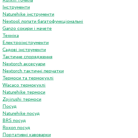
Ruixin точила
Інструменти
Naturehike інструменти
Nextool лопати багатофункціональні
Ganzo сокири і мачете
Техніка
Електроінструменти
Садові інструменти
Тактичне спорядження
Nextorch аксесуари
Nextorch тактичні перчатки
Термоси та термокухлі
Wacaco термокухлі
Naturehike термоси
Zojirushi термоси
Посуд
Naturehike посуд
BRS посуд
Roxon посуд
Портативні кавоварки