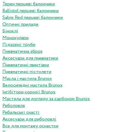
Терен перцеві балончики
Ballistol перцеві балончики
Sabre Red перцеві балончики
Оптичні прилади
Біноклі
Монокуляри
Підзорні труби
Пневматична зброя
Аксесуари для пневматики
Пневматичні гвинтівки
Пневматичні пістолети
Масла і мастила Brunox
Велосипедні мастила Brunox
Інгібітори корозії Brunox
Мастила для догляду за карбоном Brunox
Риболовля
Рибальські снасті
Аксесуари для риболовлі
Все для монтажу оснастки