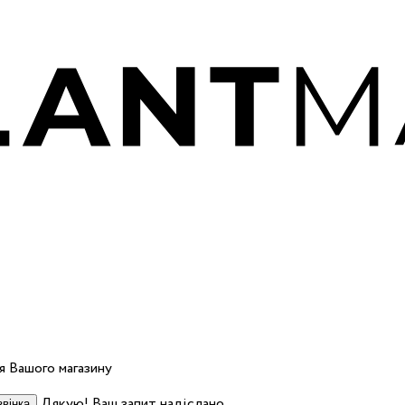
 Вашого магазину
Дякую! Ваш запит надіслано.
вінка