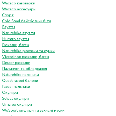
Wacaco кавоварки
Wacaco аксесуари
Спорт
Cold Steel бейсбольні біти
Взуття
Naturehike взуття
Humtto взуття
Рюкзаки, багаж
Naturehike рюкзаки та сумки
Victorinox рюкзаки, багаж
Deuter рюкзаки
Пальники та обладнання
Naturehike пальники
Quest газові балони
Газові пальники
Окуляри
Select окуляри
Umarex окуляри
WoSport окуляри та захисні маски