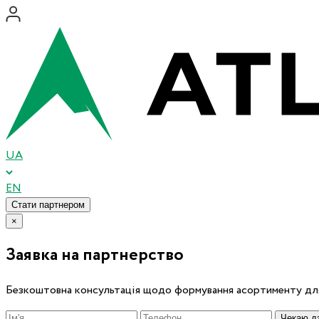
UA
EN
Стати партнером
×
Заявка на партнерство
Безкоштовна консультація щодо формування асортименту для
Чекаю дз