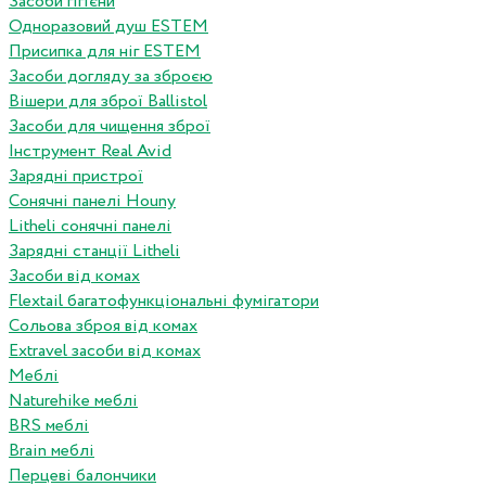
Засоби гігієни
Одноразовий душ ESTEM
Присипка для ніг ESTEM
Засоби догляду за зброєю
Вішери для зброї Ballistol
Засоби для чищення зброї
Інструмент Real Avid
Зарядні пристрої
Сонячні панелі Houny
Litheli сонячні панелі
Зарядні станції Litheli
Засоби від комах
Flextail багатофункціональні фумігатори
Сольова зброя від комах
Extravel засоби від комах
Меблі
Naturehike меблі
BRS меблі
Brain меблі
Перцеві балончики