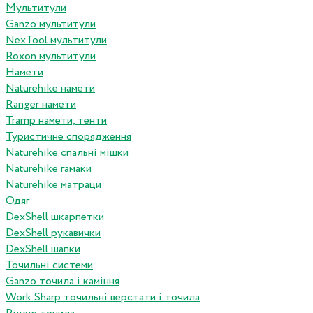
Мультитули
Ganzo мультитули
NexTool мультитули
Roxon мультитули
Намети
Naturehike намети
Ranger намети
Tramp намети, тенти
Туристичне спорядження
Naturehike спальні мішки
Naturehike гамаки
Naturehike матраци
Одяг
DexShell шкарпетки
DexShell рукавички
DexShell шапки
Точильні системи
Ganzo точила і каміння
Work Sharp точильні верстати і точила