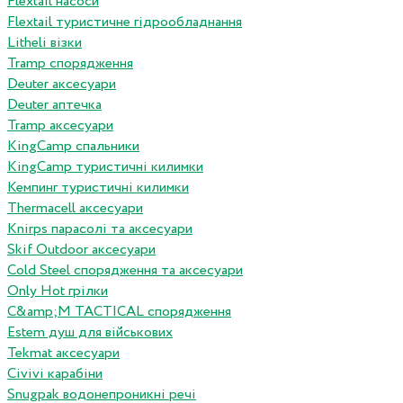
Flextail насоси
Flextail туристичне гідрообладнання
Litheli візки
Tramp спорядження
Deuter аксесуари
Deuter аптечка
Tramp аксесуари
KingCamp спальники
KingCamp туристичні килимки
Кемпинг туристичні килимки
Thermacell аксесуари
Knirps парасолі та аксесуари
Skif Outdoor аксесуари
Cold Steel спорядження та аксесуари
Only Hot грілки
C&amp;M TACTICAL спорядження
Estem душ для військових
Tekmat аксесуари
Сivivi карабіни
Snugpak водонепроникні речі