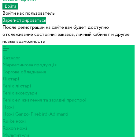
Войти как пользователь
Зарегистрироваться
После регистрации на сайте вам будет доступно
отслеживание состояния заказов, личный кабинет и другие
новые возможности
Каталог
Маркетингова продукція
Торгове обладнання
Ліхтарі
Fenix ліхтарі
Fenix аксесуари
Fenix ел живлення та зарядні пристрої
Ножі
Ножі Ganzo-Firebird-Adimanti
Ruike ножі
Roxon ножi
Мультитули