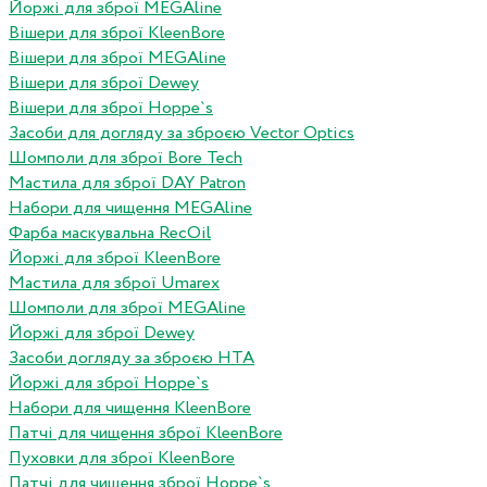
Йоржі для зброї MEGAline
Вішери для зброї KleenBore
Вішери для зброї MEGAline
Вішери для зброї Dewey
Вішери для зброї Hoppe`s
Засоби для догляду за зброєю Vector Optics
Шомполи для зброї Bore Tech
Мастила для зброї DAY Patron
Набори для чищення MEGAline
Фарба маскувальна RecOil
Йоржі для зброї KleenBore
Мастила для зброї Umarex
Шомполи для зброї MEGAline
Йоржі для зброї Dewey
Засоби догляду за зброєю HTA
Йоржі для зброї Hoppe`s
Набори для чищення KleenBore
Патчі для чищення зброї KleenBore
Пуховки для зброї KleenBore
Патчі для чищення зброї Hoppe`s