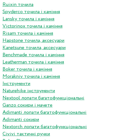
Ruixin точила
Spyderco точила і каміння
Lansky точила і каміння
Victorinox точила і каміння
Risam точила і каміння
Hapstone точила, аксесуари
Kanetsune точила, аксесуари
Benchmade точила і каміння
Leatherman точила і каміння
Boker точила і каміння
Morakniv точила і каміння
Інструменти
Naturehike інструменти
Nextool лопати багатофункціональні
Ganzo сокири і мачете
Adimanti лопати багатофункціональні
Adimanti сокири
Nextorch лопати багатофункціональні
Сivivi тактичні ручки