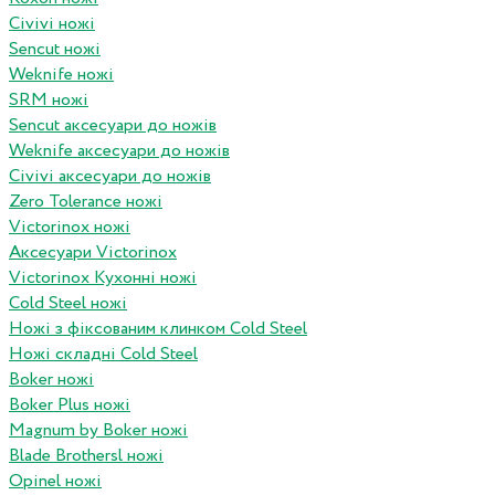
Civivi ножі
Sencut ножі
Weknife ножі
SRM ножі
Sencut аксесуари до ножів
Weknife аксесуари до ножів
Civivi аксесуари до ножів
Zero Tolerance ножі
Victorinox ножі
Аксесуари Victorinox
Victorinox Кухонні ножі
Cold Steel ножі
Ножі з фіксованим клинком Cold Steel
Ножі складні Cold Steel
Boker ножі
Boker Plus ножі
Magnum by Boker ножі
Blade Brothersl ножі
Opinel ножі