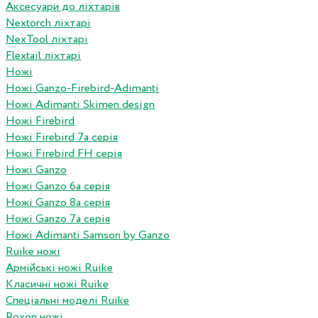
Аксесуари до ліхтарів
Nextorch ліхтарі
NexTool ліхтарі
Flextail ліхтарі
Ножі
Ножі Ganzo-Firebird-Adimanti
Ножі Adimanti Skimen design
Ножі Firebird
Ножі Firebird 7а серія
Ножі Firebird FH серія
Ножі Ganzo
Ножі Ganzo 6а серія
Ножі Ganzo 8а серія
Ножі Ganzo 7а серія
Ножі Adimanti Samson by Ganzo
Ruike ножі
Армійські ножі Ruike
Класичні ножі Ruike
Спеціальні моделі Ruike
Roxon ножi