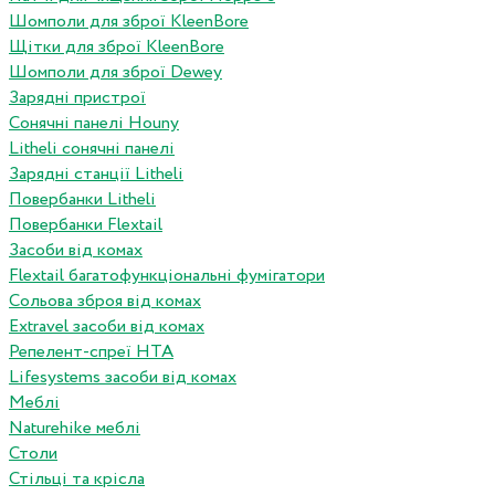
Шомполи для зброї KleenBore
Щітки для зброї KleenBore
Шомполи для зброї Dewey
Зарядні пристрої
Сонячні панелі Houny
Litheli сонячні панелі
Зарядні станції Litheli
Повербанки Litheli
Повербанки Flextail
Засоби від комах
Flextail багатофункціональні фумігатори
Сольова зброя від комах
Extravel засоби від комах
Репелент-спреї HTA
Lifesystems засоби від комах
Меблі
Naturehike меблі
Столи
Стільці та крісла