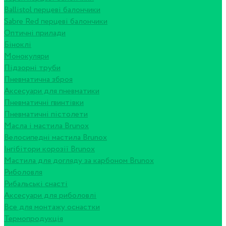
Ballistol перцеві балончики
Sabre Red перцеві балончики
Оптичні прилади
Біноклі
Монокуляри
Підзорні труби
Пневматична зброя
Аксесуари для пневматики
Пневматичні гвинтівки
Пневматичні пістолети
Масла і мастила Brunox
Велосипедні мастила Brunox
Інгібітори корозії Brunox
Мастила для догляду за карбоном Brunox
Риболовля
Рибальські снасті
Аксесуари для риболовлі
Все для монтажу оснастки
Термопродукція