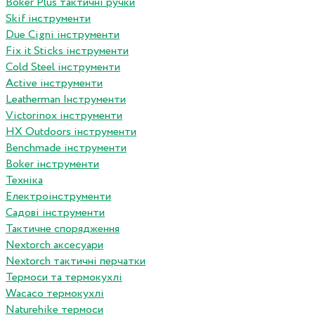
Boker Plus тактичні ручки
Skif інструменти
Due Cigni інструменти
Fix it Sticks інструменти
Сold Steel інструменти
Active інструменти
Leatherman Інструменти
Victorinox інструменти
HX Outdoors інструменти
Benchmade інструменти
Boker інструменти
Техніка
Електроінструменти
Садові інструменти
Тактичне спорядження
Nextorch аксесуари
Nextorch тактичні перчатки
Термоси та термокухлі
Wacaco термокухлі
Naturehike термоси