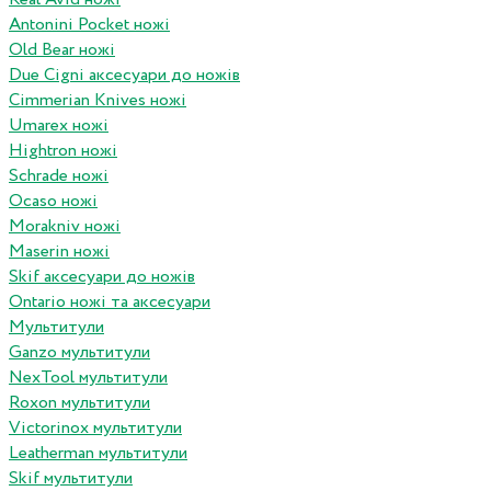
Antonini Pocket ножі
Old Bear ножі
Due Cigni аксесуари до ножів
Cimmerian Knives ножі
Umarex ножі
Hightron ножі
Schrade ножі
Ocaso ножі
Morakniv ножі
Maserin ножі
Skif аксесуари до ножів
Ontario ножі та аксесуари
Мультитули
Ganzo мультитули
NexTool мультитули
Roxon мультитули
Victorinox мультитули
Leatherman мультитули
Skif мультитули