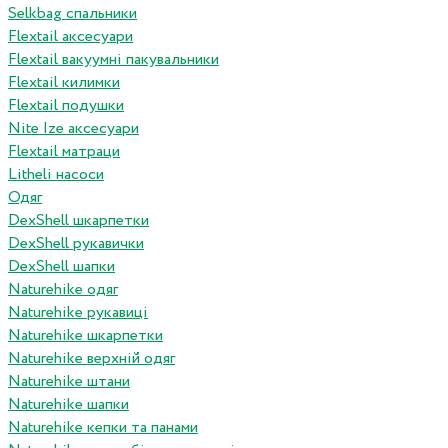
Selkbag спальники
Flextail аксесуари
Flextail вакуумні пакувальники
Flextail килимки
Flextail подушки
Nite Ize аксесуари
Flextail матраци
Litheli насоси
Одяг
DexShell шкарпетки
DexShell рукавички
DexShell шапки
Naturehike одяг
Naturehike рукавиці
Naturehike шкарпетки
Naturehike верхній одяг
Naturehike штани
Naturehike шапки
Naturehike кепки та панами