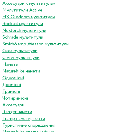
Аксесуари к мультитулам
Мультитули Active
HX Outdoors мультитули
Rocktol мультитули
Nextorch мультитули
Schrade мультитули
Smith&amp;Wesson мультитули
Сила мультитули
Civivi мультитули
Намети
Naturehike намети
Одномісні
Двомісні
Тримісні
Чотиримісні
Аксесуари
Ranger намети
Tramp намети, тенти
Туристичне спорядження