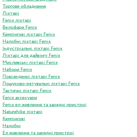
Торгове обладнання
Ліхтарі
Fenix ліхтарі
Велофари Fenix
Кемпінгові ліхтарі Fenix
Налобні ліхтарі Fenix
Індустріальні ліхтарі Fenix
Ліхтарі для дайвінгу Fenix
Мисливські ліхтарі Fenix
Набори Fenix
Повсякденні ліхтарі Fenix
Пошуково-рятувальні ліхтарі Fenix
Тактичні ліхтарі Fenix
Fenix аксесуари
Fenix ел живлення та зарядні пристрої
Naturehike ліхтарі
Кемпінгові
Налобні
Ел живлення та зарядні пристрої