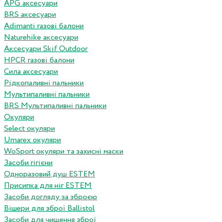
APG аксесуари
BRS аксесуари
Adimanti газові балони
Naturehike аксесуари
Аксесуари Skif Outdoor
HPCR газові балони
Сила аксесуари
Рідкопаливні пальники
Мультипаливні пальники
BRS Мультипаливні пальники
Окуляри
Select окуляри
Umarex окуляри
WoSport окуляри та захисні маски
Засоби гігієни
Одноразовий душ ESTEM
Присипка для ніг ESTEM
Засоби догляду за зброєю
Вішери для зброї Ballistol
Засоби для чищення зброї