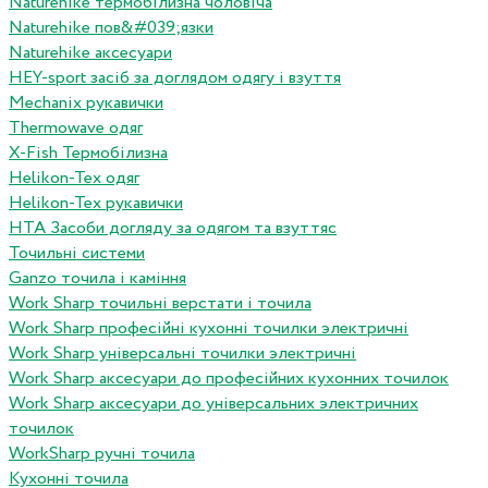
Naturehike термобілизна чоловіча
Naturehike пов&#039;язки
Naturehike аксесуари
HEY-sport засіб за доглядом одягу і взуття
Mechanix рукавички
Thermowave одяг
X-Fish Термобілизна
Helikon-Tex одяг
Helikon-Tex рукавички
HTA Засоби догляду за одягом та взуттяс
Точильні системи
Ganzo точила і каміння
Work Sharp точильні верстати і точила
Work Sharp професiйнi кухоннi точилки электричнi
Work Sharp унiверсальнi точилки электричнi
Work Sharp аксесуари до професiйних кухонних точилок
Work Sharp аксесуари до унiверсальних электричних
точилок
WorkSharp ручні точила
Кухонні точила