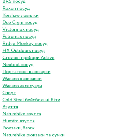
BRS посуд
Roxon посуд
Kershaw ловилки
Due Cigni посуд
Victorinox посуд
Petromax посуд
Ridge Monkey посуд
HX Outdoors посуд
Столові прибори Active
Nextool посуд
Портативні кавоварки
Wacaco кавоварки
Wacaco аксесуари
Спорт
Cold Steel бейсбольні біти
Взуття
Naturehike взуття
Humtto взуття
Рюкзаки, багаж
Naturehike рюкзаки та сумки