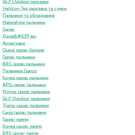
Skif Outdoor рюкзаки
Helikon-Tex рюкзаки та сумки
Пальники та обладнання
Naturehike пальники
Газові
Дров&#039;яні
Аксесуари
Quest газові балони
Газові пальники
BRS газові пальники
Пальники Ganzo
Kovea газові пальники
APG газові пальники
Primus газові пальники
Skif Outdoor пальники
Tramp газові пальники
Сила газові пальники
Газові лампи
Kovea газові лампи
BRS газові лампи