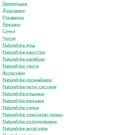
Гермомішки
Дощовики
Рукавички
Рюкзаки
Сумки
Чохли
Naturehike душ
Naturehike каністри
Naturehike карабіни
Naturehike тенти
Аксесуари
Naturehike органайзери
Naturehike питні системи
Naturehike рушники
Naturehike рюкзаки
Naturehike сумки
Naturehike трекінгові палиці
Naturehike холодильники
Naturehike аксесуари