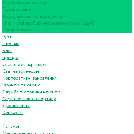
Акумулятори холоду
Термопляшки
Акумуляторні холодильники
Ніж Morakniv Flex нержавіюча сталь 12248
Пакет Fonarik
Гурт
Про нас
Блог
Бренди
Сервіс для партнерів
Стати партнером
Корпоративні замовлення
Гарантія та сервіс
Служба підтримки клієнтів
Сервіс оптового порталу
Дропшиппінг
Контакти
...
Каталог
Маркетингова продукція