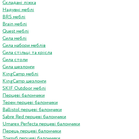
Складані ліжка
Надувні меблі
BRS меблі
Brain меблі
Quest меблі
Сила меблі
Сила набори меблів
Сила стільці та крісла
Сила столи
Сила шезлонги
KingCamp меблі
KingCamp шезлонги
SKIF Outdoor меблі
Перцеві балончики
Терен перцеві балончики
Ballistol перцеві балончики
Sabre Red перцеві балончики
Umarex Perfecta перцеві балончики
Перець перцеві балончики
Тризуб перцеві балончики