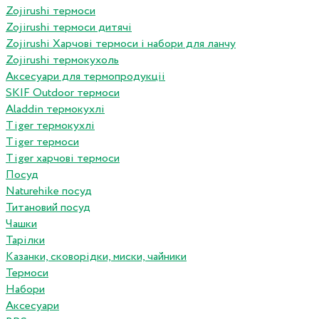
Zojirushi термоси
Zojirushi термоси дитячі
Zojirushi Харчові термоси і набори для ланчу
Zojirushi термокухоль
Аксесуари для термопродукціі
SKIF Outdoor термоси
Aladdin термокухлі
Tiger термокухлі
Tiger термоси
Tiger харчові термоси
Посуд
Naturehike посуд
Титановий посуд
Чашки
Тарілки
Казанки, сковорідки, миски, чайники
Термоси
Набори
Аксесуари