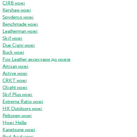
CJRB ножі
Kershaw ножі
Spyderco ножі
Benchmade ножі
Leatherman ножі
Skif ножі
Due Cigni ножі
Buck ножі
Fox Leather аксесуари до ножів
Artisan ножі
Active ножі
CRKT ножі
Olight ножі
Skif Plus ножі
Extrema Ratio ножі
HX Outdoors ножі
Peltonen ножі
Ножі Helle
Kanetsune ножі
Real Avid ножі