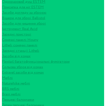
Одноразовий душ ESTEM
Присипка для ніг ESTEM
Засоби догляду за зброєю
Вішери для зброї Ballistol
Засоби для чищення зброї
Інструмент Real Avid
Зарядні пристрої
Сонячні панелі Houny
Litheli сонячні панелі
Зарядні станції Litheli
Засоби від комах
Flextail багатофункціональні фумігатори
Сольова зброя від комах
Extravel засоби від комах
Меблі
Naturehike меблі
BRS меблі
Brain меблі
Перцеві балончики
Терен перцеві балончики