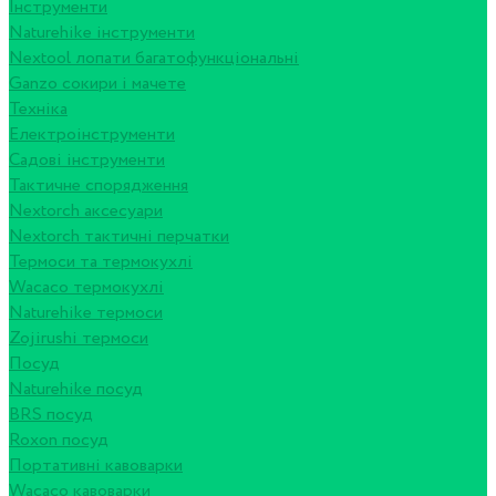
Інструменти
Naturehike інструменти
Nextool лопати багатофункціональні
Ganzo сокири і мачете
Техніка
Електроінструменти
Садові інструменти
Тактичне спорядження
Nextorch аксесуари
Nextorch тактичні перчатки
Термоси та термокухлі
Wacaco термокухлі
Naturehike термоси
Zojirushi термоси
Посуд
Naturehike посуд
BRS посуд
Roxon посуд
Портативні кавоварки
Wacaco кавоварки