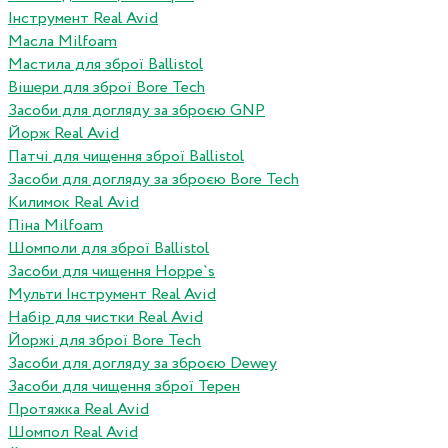
Інструмент Real Avid
Масла Milfoam
Мастила для зброї Ballistol
Вішери для зброї Bore Tech
Засоби для догляду за зброєю GNP
Йорж Real Avid
Патчі для чищення зброї Ballistol
Засоби для догляду за зброєю Bore Tech
Килимок Real Avid
Піна Milfoam
Шомполи для зброї Ballistol
Засоби для чищення Hoppe`s
Мульти Інструмент Real Avid
Набір для чистки Real Avid
Йоржі для зброї Bore Tech
Засоби для догляду за зброєю Dewey
Засоби для чищення зброї Терен
Протяжка Real Avid
Шомпол Real Avid