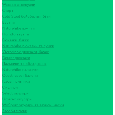
Wacaco аксесуари
Спорт
Cold Steel бейсбольні біти
Взуття
Naturehike взуття
Humtto взуття
Рюкзаки, багаж
Naturehike рюкзаки та сумки
Victorinox рюкзаки, багаж
Deuter рюкзаки
Пальники та обладнання
Naturehike пальники
Quest газові балони
Газові пальники
Окуляри
Select окуляри
Umarex окуляри
WoSport окуляри та захисні маски
Засоби гігієни