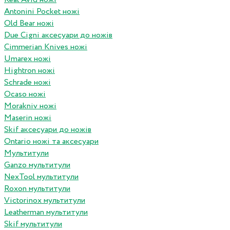
Antonini Pocket ножі
Old Bear ножі
Due Cigni аксесуари до ножів
Cimmerian Knives ножі
Umarex ножі
Hightron ножі
Schrade ножі
Ocaso ножі
Morakniv ножі
Maserin ножі
Skif аксесуари до ножів
Ontario ножі та аксесуари
Мультитули
Ganzo мультитули
NexTool мультитули
Roxon мультитули
Victorinox мультитули
Leatherman мультитули
Skif мультитули