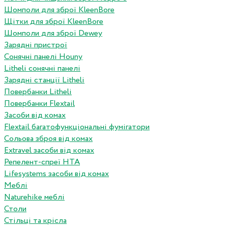
Шомполи для зброї KleenBore
Щітки для зброї KleenBore
Шомполи для зброї Dewey
Зарядні пристрої
Сонячні панелі Houny
Litheli сонячні панелі
Зарядні станції Litheli
Повербанки Litheli
Повербанки Flextail
Засоби від комах
Flextail багатофункціональні фумігатори
Сольова зброя від комах
Extravel засоби від комах
Репелент-спреї HTA
Lifesystems засоби від комах
Меблі
Naturehike меблі
Столи
Стільці та крісла