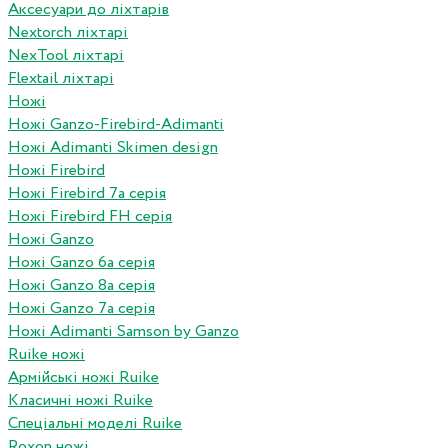
Аксесуари до ліхтарів
Nextorch ліхтарі
NexTool ліхтарі
Flextail ліхтарі
Ножі
Ножі Ganzo-Firebird-Adimanti
Ножі Adimanti Skimen design
Ножі Firebird
Ножі Firebird 7а серія
Ножі Firebird FH серія
Ножі Ganzo
Ножі Ganzo 6а серія
Ножі Ganzo 8а серія
Ножі Ganzo 7а серія
Ножі Adimanti Samson by Ganzo
Ruike ножі
Армійські ножі Ruike
Класичні ножі Ruike
Спеціальні моделі Ruike
Roxon ножi