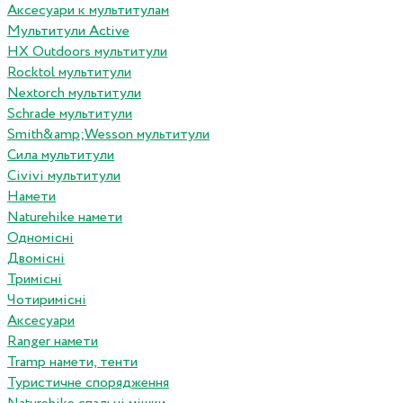
Аксесуари к мультитулам
Мультитули Active
HX Outdoors мультитули
Rocktol мультитули
Nextorch мультитули
Schrade мультитули
Smith&amp;Wesson мультитули
Сила мультитули
Civivi мультитули
Намети
Naturehike намети
Одномісні
Двомісні
Тримісні
Чотиримісні
Аксесуари
Ranger намети
Tramp намети, тенти
Туристичне спорядження