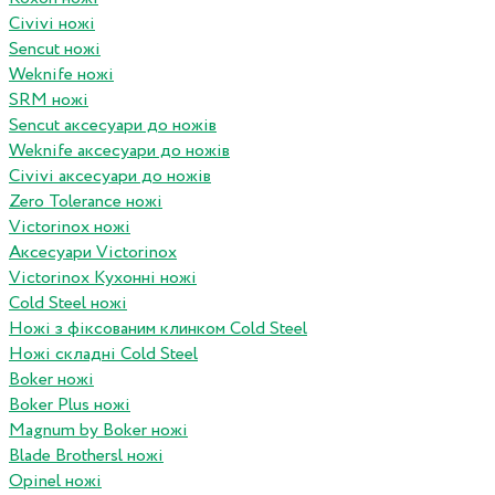
Civivi ножі
Sencut ножі
Weknife ножі
SRM ножі
Sencut аксесуари до ножів
Weknife аксесуари до ножів
Civivi аксесуари до ножів
Zero Tolerance ножі
Victorinox ножі
Аксесуари Victorinox
Victorinox Кухонні ножі
Cold Steel ножі
Ножі з фіксованим клинком Cold Steel
Ножі складні Cold Steel
Boker ножі
Boker Plus ножі
Magnum by Boker ножі
Blade Brothersl ножі
Opinel ножі