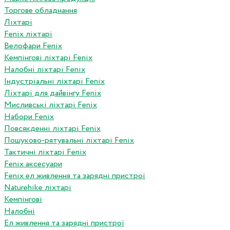
Торгове обладнання
Ліхтарі
Fenix ліхтарі
Велофари Fenix
Кемпінгові ліхтарі Fenix
Налобні ліхтарі Fenix
Індустріальні ліхтарі Fenix
Ліхтарі для дайвінгу Fenix
Мисливські ліхтарі Fenix
Набори Fenix
Повсякденні ліхтарі Fenix
Пошуково-рятувальні ліхтарі Fenix
Тактичні ліхтарі Fenix
Fenix аксесуари
Fenix ел живлення та зарядні пристрої
Naturehike ліхтарі
Кемпінгові
Налобні
Ел живлення та зарядні пристрої