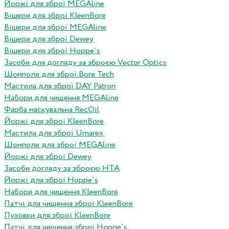
Йоржі для зброї MEGAline
Вішери для зброї KleenBore
Вішери для зброї MEGAline
Вішери для зброї Dewey
Вішери для зброї Hoppe`s
Засоби для догляду за зброєю Vector Optics
Шомполи для зброї Bore Tech
Мастила для зброї DAY Patron
Набори для чищення MEGAline
Фарба маскувальна RecOil
Йоржі для зброї KleenBore
Мастила для зброї Umarex
Шомполи для зброї MEGAline
Йоржі для зброї Dewey
Засоби догляду за зброєю HTA
Йоржі для зброї Hoppe`s
Набори для чищення KleenBore
Патчі для чищення зброї KleenBore
Пуховки для зброї KleenBore
Патчі для чищення зброї Hoppe`s