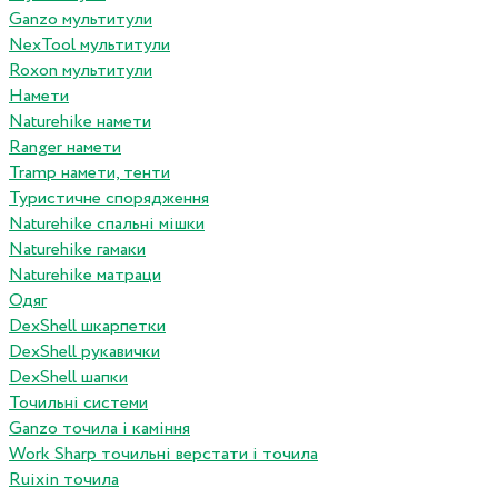
Ganzo мультитули
NexTool мультитули
Roxon мультитули
Намети
Naturehike намети
Ranger намети
Tramp намети, тенти
Туристичне спорядження
Naturehike спальні мішки
Naturehike гамаки
Naturehike матраци
Одяг
DexShell шкарпетки
DexShell рукавички
DexShell шапки
Точильні системи
Ganzo точила і каміння
Work Sharp точильні верстати і точила
Ruixin точила