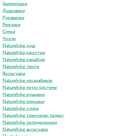
Гермомішки
Дощовики
Рукавички
Рюкзаки
Сумки
Чохли
Naturehike душ
Naturehike каністри
Naturehike карабіни
Naturehike тенти
Аксесуари
Naturehike органайзери
Naturehike питні системи
Naturehike рушники
Naturehike рюкзаки
Naturehike сумки
Naturehike трекінгові палиці
Naturehike холодильники
Naturehike аксесуари