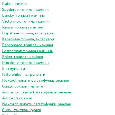
Ruixin точила
Spyderco точила і каміння
Lansky точила і каміння
Victorinox точила і каміння
Risam точила і каміння
Hapstone точила, аксесуари
Kanetsune точила, аксесуари
Benchmade точила і каміння
Leatherman точила і каміння
Boker точила і каміння
Morakniv точила і каміння
Інструменти
Naturehike інструменти
Nextool лопати багатофункціональні
Ganzo сокири і мачете
Adimanti лопати багатофункціональні
Adimanti сокири
Nextorch лопати багатофункціональні
Сivivi тактичні ручки