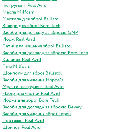
Інструмент Real Avid
Масла Milfoam
Мастила для зброї Ballistol
Вішери для зброї Bore Tech
Засоби для догляду за зброєю GNP
Йорж Real Avid
Патчі для чищення зброї Ballistol
Засоби для догляду за зброєю Bore Tech
Килимок Real Avid
Піна Milfoam
Шомполи для зброї Ballistol
Засоби для чищення Hoppe`s
Мульти Інструмент Real Avid
Набір для чистки Real Avid
Йоржі для зброї Bore Tech
Засоби для догляду за зброєю Dewey
Засоби для чищення зброї Терен
Протяжка Real Avid
Шомпол Real Avid