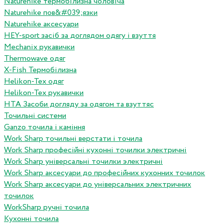
Naturehike термобілизна чоловіча
Naturehike пов&#039;язки
Naturehike аксесуари
HEY-sport засіб за доглядом одягу і взуття
Mechanix рукавички
Thermowave одяг
X-Fish Термобілизна
Helikon-Tex одяг
Helikon-Tex рукавички
HTA Засоби догляду за одягом та взуттяс
Точильні системи
Ganzo точила і каміння
Work Sharp точильні верстати і точила
Work Sharp професiйнi кухоннi точилки электричнi
Work Sharp унiверсальнi точилки электричнi
Work Sharp аксесуари до професiйних кухонних точилок
Work Sharp аксесуари до унiверсальних электричних
точилок
WorkSharp ручні точила
Кухонні точила