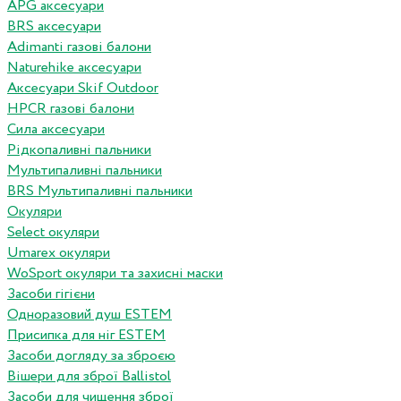
APG аксесуари
BRS аксесуари
Adimanti газові балони
Naturehike аксесуари
Аксесуари Skif Outdoor
HPCR газові балони
Сила аксесуари
Рідкопаливні пальники
Мультипаливні пальники
BRS Мультипаливні пальники
Окуляри
Select окуляри
Umarex окуляри
WoSport окуляри та захисні маски
Засоби гігієни
Одноразовий душ ESTEM
Присипка для ніг ESTEM
Засоби догляду за зброєю
Вішери для зброї Ballistol
Засоби для чищення зброї