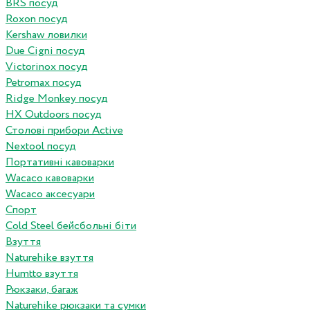
BRS посуд
Roxon посуд
Kershaw ловилки
Due Cigni посуд
Victorinox посуд
Petromax посуд
Ridge Monkey посуд
HX Outdoors посуд
Столові прибори Active
Nextool посуд
Портативні кавоварки
Wacaco кавоварки
Wacaco аксесуари
Спорт
Cold Steel бейсбольні біти
Взуття
Naturehike взуття
Humtto взуття
Рюкзаки, багаж
Naturehike рюкзаки та сумки