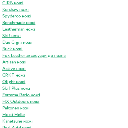
CJRB ножі
Kershaw ножі
Spyderco ножі
Benchmade ножі
Leatherman ножі
Skif ножі
Due Cigni ножі
Buck ножі
Fox Leather аксесуари до ножів
Artisan ножі
Active ножі
CRKT ножі
Olight ножі
Skif Plus ножі
Extrema Ratio ножі
HX Outdoors ножі
Peltonen ножі
Ножі Helle
Kanetsune ножі
Real Avid ножі