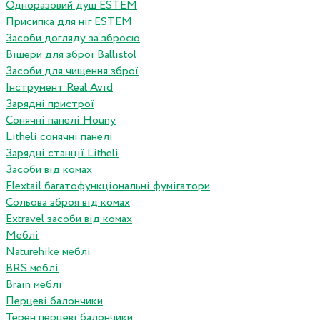
Одноразовий душ ESTEM
Присипка для ніг ESTEM
Засоби догляду за зброєю
Вішери для зброї Ballistol
Засоби для чищення зброї
Інструмент Real Avid
Зарядні пристрої
Сонячні панелі Houny
Litheli сонячні панелі
Зарядні станції Litheli
Засоби від комах
Flextail багатофункціональні фумігатори
Сольова зброя від комах
Extravel засоби від комах
Меблі
Naturehike меблі
BRS меблі
Brain меблі
Перцеві балончики
Терен перцеві балончики