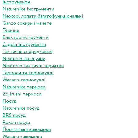
Інструменти
Naturehike інструменти
Nextool лопати багатофункціональні
Ganzo сокири і мачете
Техніка
Електроінструменти
Садові інструменти
Тактичне спорядження
Nextorch аксесуари
Nextorch тактичні перчатки
Термоси та термокухлі
Wacaco термокухлі
Naturehike термоси
Zojirushi термоси
Посуд
Naturehike посуд
BRS посуд
Roxon посуд
Портативні кавоварки
Wacaco кавоварки