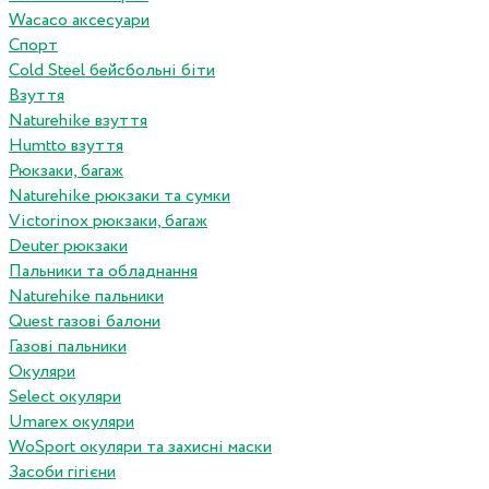
Wacaco аксесуари
Спорт
Cold Steel бейсбольні біти
Взуття
Naturehike взуття
Humtto взуття
Рюкзаки, багаж
Naturehike рюкзаки та сумки
Victorinox рюкзаки, багаж
Deuter рюкзаки
Пальники та обладнання
Naturehike пальники
Quest газові балони
Газові пальники
Окуляри
Select окуляри
Umarex окуляри
WoSport окуляри та захисні маски
Засоби гігієни