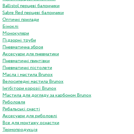
Ballistol перцеві балончики
Sabre Red перцеві балончики
Оптичні прилади
Біноклі
Монокуляри
Підзорні труби
Пневматична зброя
Аксесуари для пневматики
Пневматичні гвинтівки
Пневматичні пістолети
Масла і мастила Brunox
Велосипедні мастила Brunox
Інгібітори корозії Brunox
Мастила для догляду за карбоном Brunox
Риболовля
Рибальські снасті
Аксесуари для риболовлі
Все для монтажу оснастки
Термопродукція