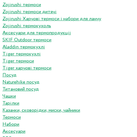
Zojirushi термоси
Zojirushi термоси дитячі
Zojirushi Харчові термоси і набори для ланчу
Zojirushi термокухоль
Аксесуари для термопродукціі
SKIF Outdoor термоси
Aladdin термокухлі
Tiger термокухлі
Tiger термоси
Tiger харчові термоси
Посуд
Naturehike посуд
Титановий посуд
Чашки
Тарілки
Казанки, сковорідки, миски, чайники
Термоси
Набори
Аксесуари