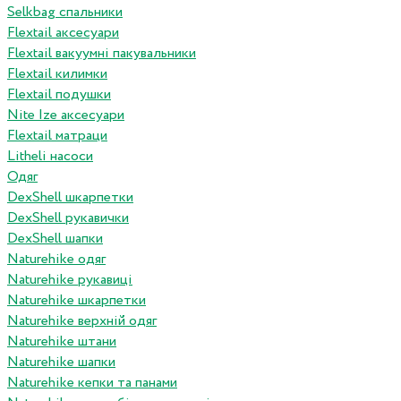
Selkbag спальники
Flextail аксесуари
Flextail вакуумні пакувальники
Flextail килимки
Flextail подушки
Nite Ize аксесуари
Flextail матраци
Litheli насоси
Одяг
DexShell шкарпетки
DexShell рукавички
DexShell шапки
Naturehike одяг
Naturehike рукавиці
Naturehike шкарпетки
Naturehike верхній одяг
Naturehike штани
Naturehike шапки
Naturehike кепки та панами