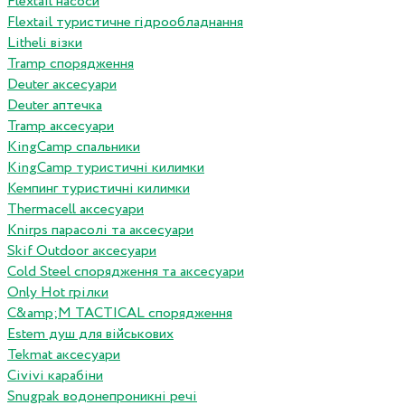
Flextail насоси
Flextail туристичне гідрообладнання
Litheli візки
Tramp спорядження
Deuter аксесуари
Deuter аптечка
Tramp аксесуари
KingCamp спальники
KingCamp туристичні килимки
Кемпинг туристичні килимки
Thermacell аксесуари
Knirps парасолі та аксесуари
Skif Outdoor аксесуари
Cold Steel спорядження та аксесуари
Only Hot грілки
C&amp;M TACTICAL спорядження
Estem душ для військових
Tekmat аксесуари
Сivivi карабіни
Snugpak водонепроникні речі