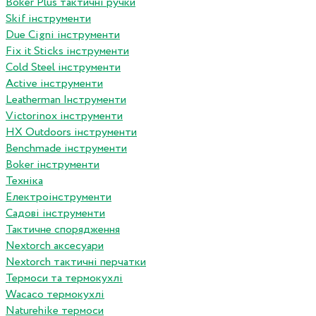
Boker Plus тактичні ручки
Skif інструменти
Due Cigni інструменти
Fix it Sticks інструменти
Сold Steel інструменти
Active інструменти
Leatherman Інструменти
Victorinox інструменти
HX Outdoors інструменти
Benchmade інструменти
Boker інструменти
Техніка
Електроінструменти
Садові інструменти
Тактичне спорядження
Nextorch аксесуари
Nextorch тактичні перчатки
Термоси та термокухлі
Wacaco термокухлі
Naturehike термоси