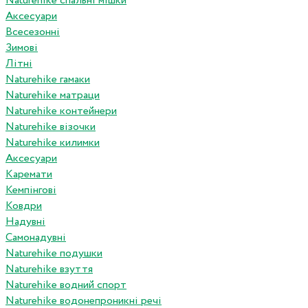
Naturehike спальні мішки
Аксесуари
Всесезонні
Зимові
Літні
Naturehike гамаки
Naturehike матраци
Naturehike контейнери
Naturehike візочки
Naturehike килимки
Аксесуари
Каремати
Кемпінгові
Ковдри
Надувні
Самонадувні
Naturehike подушки
Naturehike взуття
Naturehike водний спорт
Naturehike водонепроникні речі