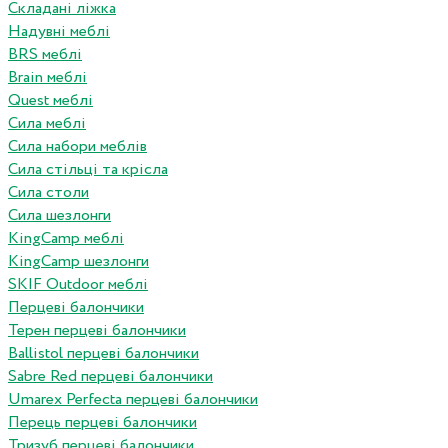
Складані ліжка
Надувні меблі
BRS меблі
Brain меблі
Quest меблі
Сила меблі
Сила набори меблів
Сила стільці та крісла
Сила столи
Сила шезлонги
KingCamp меблі
KingCamp шезлонги
SKIF Outdoor меблі
Перцеві балончики
Терен перцеві балончики
Ballistol перцеві балончики
Sabre Red перцеві балончики
Umarex Perfecta перцеві балончики
Перець перцеві балончики
Тризуб перцеві балончики