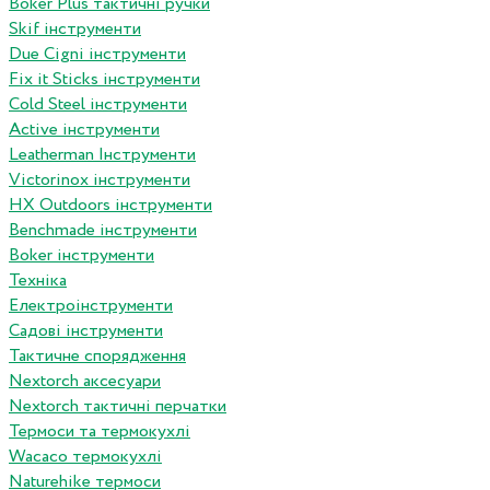
Boker Plus тактичні ручки
Skif інструменти
Due Cigni інструменти
Fix it Sticks інструменти
Сold Steel інструменти
Active інструменти
Leatherman Інструменти
Victorinox інструменти
HX Outdoors інструменти
Benchmade інструменти
Boker інструменти
Техніка
Електроінструменти
Садові інструменти
Тактичне спорядження
Nextorch аксесуари
Nextorch тактичні перчатки
Термоси та термокухлі
Wacaco термокухлі
Naturehike термоси