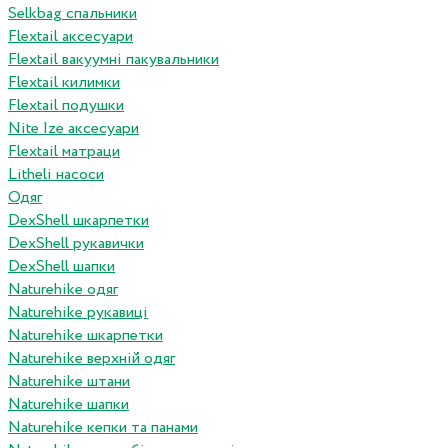
Selkbag спальники
Flextail аксесуари
Flextail вакуумні пакувальники
Flextail килимки
Flextail подушки
Nite Ize аксесуари
Flextail матраци
Litheli насоси
Одяг
DexShell шкарпетки
DexShell рукавички
DexShell шапки
Naturehike одяг
Naturehike рукавиці
Naturehike шкарпетки
Naturehike верхній одяг
Naturehike штани
Naturehike шапки
Naturehike кепки та панами