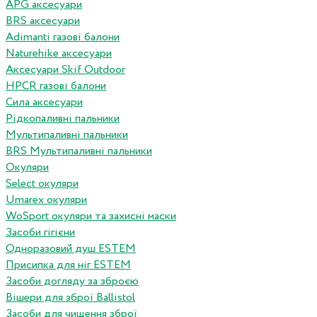
APG аксесуари
BRS аксесуари
Adimanti газові балони
Naturehike аксесуари
Аксесуари Skif Outdoor
HPCR газові балони
Сила аксесуари
Рідкопаливні пальники
Мультипаливні пальники
BRS Мультипаливні пальники
Окуляри
Select окуляри
Umarex окуляри
WoSport окуляри та захисні маски
Засоби гігієни
Одноразовий душ ESTEM
Присипка для ніг ESTEM
Засоби догляду за зброєю
Вішери для зброї Ballistol
Засоби для чищення зброї