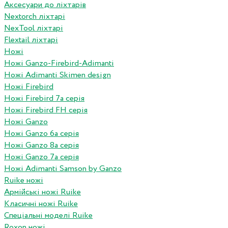
Аксесуари до ліхтарів
Nextorch ліхтарі
NexTool ліхтарі
Flextail ліхтарі
Ножі
Ножі Ganzo-Firebird-Adimanti
Ножі Adimanti Skimen design
Ножі Firebird
Ножі Firebird 7а серія
Ножі Firebird FH серія
Ножі Ganzo
Ножі Ganzo 6а серія
Ножі Ganzo 8а серія
Ножі Ganzo 7а серія
Ножі Adimanti Samson by Ganzo
Ruike ножі
Армійські ножі Ruike
Класичні ножі Ruike
Спеціальні моделі Ruike
Roxon ножi