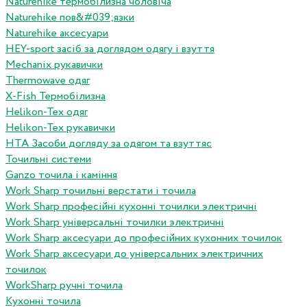
Naturehike термобілизна чоловіча
Naturehike пов&#039;язки
Naturehike аксесуари
HEY-sport засіб за доглядом одягу і взуття
Mechanix рукавички
Thermowave одяг
X-Fish Термобілизна
Helikon-Tex одяг
Helikon-Tex рукавички
HTA Засоби догляду за одягом та взуттяс
Точильні системи
Ganzo точила і каміння
Work Sharp точильні верстати і точила
Work Sharp професiйнi кухоннi точилки электричнi
Work Sharp унiверсальнi точилки электричнi
Work Sharp аксесуари до професiйних кухонних точилок
Work Sharp аксесуари до унiверсальних электричних
точилок
WorkSharp ручні точила
Кухонні точила