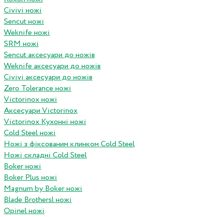
Civivi ножі
Sencut ножі
Weknife ножі
SRM ножі
Sencut аксесуари до ножів
Weknife аксесуари до ножів
Civivi аксесуари до ножів
Zero Tolerance ножі
Victorinox ножі
Аксесуари Victorinox
Victorinox Кухонні ножі
Cold Steel ножі
Ножі з фіксованим клинком Cold Steel
Ножі складні Cold Steel
Boker ножі
Boker Plus ножі
Magnum by Boker ножі
Blade Brothersl ножі
Opinel ножі