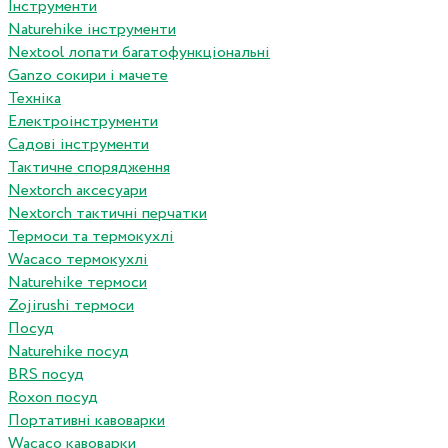
Інструменти
Naturehike інструменти
Nextool лопати багатофункціональні
Ganzo сокири і мачете
Техніка
Електроінструменти
Садові інструменти
Тактичне спорядження
Nextorch аксесуари
Nextorch тактичні перчатки
Термоси та термокухлі
Wacaco термокухлі
Naturehike термоси
Zojirushi термоси
Посуд
Naturehike посуд
BRS посуд
Roxon посуд
Портативні кавоварки
Wacaco кавоварки