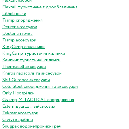
Flextail насоси
Flextail туристичне гідрообладнання
Litheli візки
Tramp спорядження
Deuter аксесуари
Deuter аптечка
Tramp аксесуари
KingCamp спальники
KingCamp туристичні килимки
Кемпинг туристичні килимки
Thermacell аксесуари
Knirps парасолі та аксесуари
Skif Outdoor аксесуари
Cold Steel спорядження та аксесуари
Only Hot грілки
C&amp;M TACTICAL спорядження
Estem душ для військових
Tekmat аксесуари
Сivivi карабіни
Snugpak водонепроникні речі