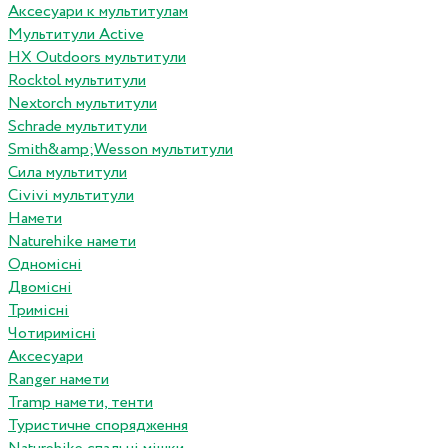
Аксесуари к мультитулам
Мультитули Active
HX Outdoors мультитули
Rocktol мультитули
Nextorch мультитули
Schrade мультитули
Smith&amp;Wesson мультитули
Сила мультитули
Civivi мультитули
Намети
Naturehike намети
Одномісні
Двомісні
Тримісні
Чотиримісні
Аксесуари
Ranger намети
Tramp намети, тенти
Туристичне спорядження