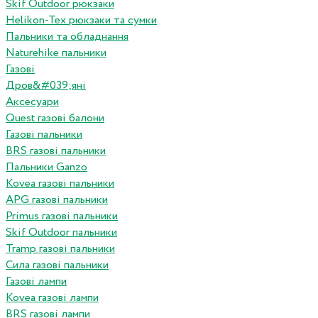
Skif Outdoor рюкзаки
Helikon-Tex рюкзаки та сумки
Пальники та обладнання
Naturehike пальники
Газові
Дров&#039;яні
Аксесуари
Quest газові балони
Газові пальники
BRS газові пальники
Пальники Ganzo
Kovea газові пальники
APG газові пальники
Primus газові пальники
Skif Outdoor пальники
Tramp газові пальники
Сила газові пальники
Газові лампи
Kovea газові лампи
BRS газові лампи