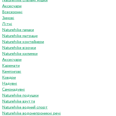
Naturehike спальні мішки
Аксесуари
Всесезонні
Зимові
Літні
Naturehike гамаки
Naturehike матраци
Naturehike контейнери
Naturehike візочки
Naturehike килимки
Аксесуари
Каремати
Кемпінгові
Ковдри
Надувні
Самонадувні
Naturehike подушки
Naturehike взуття
Naturehike водний спорт
Naturehike водонепроникні речі