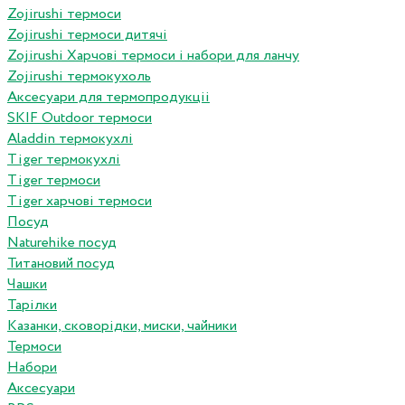
Zojirushi термоси
Zojirushi термоси дитячі
Zojirushi Харчові термоси і набори для ланчу
Zojirushi термокухоль
Аксесуари для термопродукціі
SKIF Outdoor термоси
Aladdin термокухлі
Tiger термокухлі
Tiger термоси
Tiger харчові термоси
Посуд
Naturehike посуд
Титановий посуд
Чашки
Тарілки
Казанки, сковорідки, миски, чайники
Термоси
Набори
Аксесуари