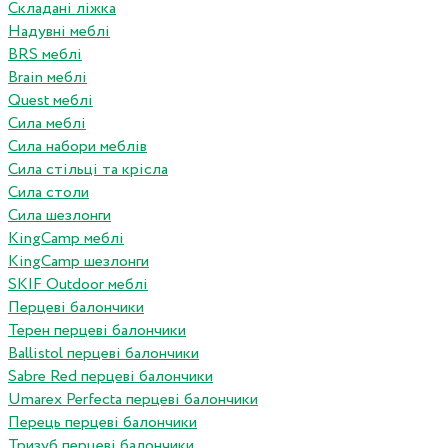
Складані ліжка
Надувні меблі
BRS меблі
Brain меблі
Quest меблі
Сила меблі
Сила набори меблів
Сила стільці та крісла
Сила столи
Сила шезлонги
KingCamp меблі
KingCamp шезлонги
SKIF Outdoor меблі
Перцеві балончики
Терен перцеві балончики
Ballistol перцеві балончики
Sabre Red перцеві балончики
Umarex Perfecta перцеві балончики
Перець перцеві балончики
Тризуб перцеві балончики