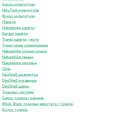
Ganzo мультитули
NexTool мультитули
Roxon мультитули
Намети
Naturehike намети
Ranger намети
Tramp намети, тенти
Туристичне спорядження
Naturehike спальні мішки
Naturehike гамаки
Naturehike матраци
Одяг
DexShell шкарпетки
DexShell рукавички
DexShell шапки
Точильні системи
Ganzo точила і каміння
Work Sharp точильні верстати і точила
Ruixin точила