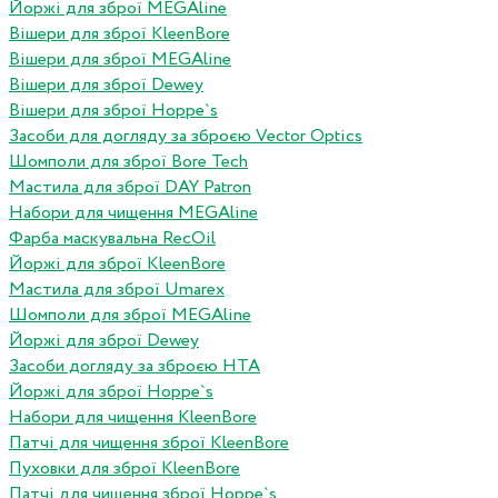
Йоржі для зброї MEGAline
Вішери для зброї KleenBore
Вішери для зброї MEGAline
Вішери для зброї Dewey
Вішери для зброї Hoppe`s
Засоби для догляду за зброєю Vector Optics
Шомполи для зброї Bore Tech
Мастила для зброї DAY Patron
Набори для чищення MEGAline
Фарба маскувальна RecOil
Йоржі для зброї KleenBore
Мастила для зброї Umarex
Шомполи для зброї MEGAline
Йоржі для зброї Dewey
Засоби догляду за зброєю HTA
Йоржі для зброї Hoppe`s
Набори для чищення KleenBore
Патчі для чищення зброї KleenBore
Пуховки для зброї KleenBore
Патчі для чищення зброї Hoppe`s