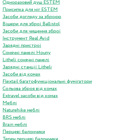
Одноразовий душ ESTEM
Присипка для ніг ESTEM
Засоби догляду за зброєю
Вішери для зброї Ballistol
Засоби для чищення зброї
Інструмент Real Avid
Зарядні пристрої
Сонячні панелі Houny
Litheli сонячні панелі
Зарядні станції Litheli
Засоби від комах
Flextail багатофункціональні фумігатори
Сольова зброя від комах
Extravel засоби від комах
Меблі
Naturehike меблі
BRS меблі
Brain меблі
Перцеві балончики
Терен перцеві балончики