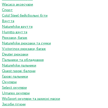
Wacaco аксесуари
Спорт
Cold Steel бейсбольні біти
Взуття
Naturehike взуття
Humtto взуття
Рюкзаки, багаж
Naturehike рюкзаки та сумки
Victorinox рюкзаки, багаж
Deuter рюкзаки
Пальники та обладнання
Naturehike пальники
Quest газові балони
Газові пальники
Окуляри
Select окуляри
Umarex окуляри
WoSport окуляри та захисні маски
Засоби гігієни