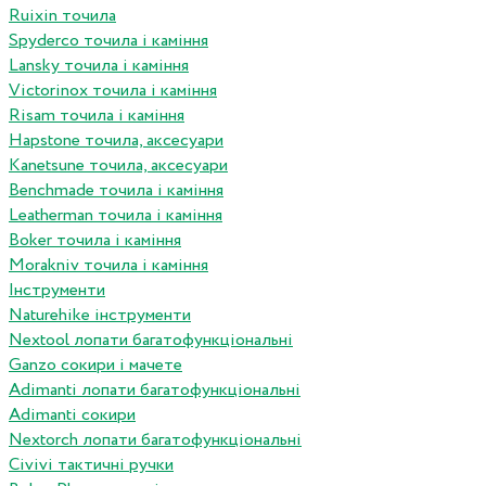
Ruixin точила
Spyderco точила і каміння
Lansky точила і каміння
Victorinox точила і каміння
Risam точила і каміння
Hapstone точила, аксесуари
Kanetsune точила, аксесуари
Benchmade точила і каміння
Leatherman точила і каміння
Boker точила і каміння
Morakniv точила і каміння
Інструменти
Naturehike інструменти
Nextool лопати багатофункціональні
Ganzo сокири і мачете
Adimanti лопати багатофункціональні
Adimanti сокири
Nextorch лопати багатофункціональні
Сivivi тактичні ручки