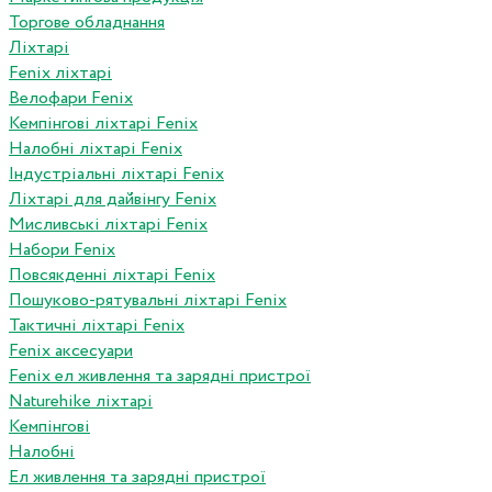
Торгове обладнання
Ліхтарі
Fenix ліхтарі
Велофари Fenix
Кемпінгові ліхтарі Fenix
Налобні ліхтарі Fenix
Індустріальні ліхтарі Fenix
Ліхтарі для дайвінгу Fenix
Мисливські ліхтарі Fenix
Набори Fenix
Повсякденні ліхтарі Fenix
Пошуково-рятувальні ліхтарі Fenix
Тактичні ліхтарі Fenix
Fenix аксесуари
Fenix ел живлення та зарядні пристрої
Naturehike ліхтарі
Кемпінгові
Налобні
Ел живлення та зарядні пристрої