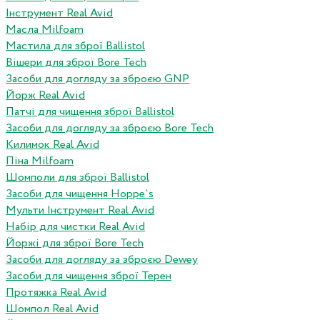
Інструмент Real Avid
Масла Milfoam
Мастила для зброї Ballistol
Вішери для зброї Bore Tech
Засоби для догляду за зброєю GNP
Йорж Real Avid
Патчі для чищення зброї Ballistol
Засоби для догляду за зброєю Bore Tech
Килимок Real Avid
Піна Milfoam
Шомполи для зброї Ballistol
Засоби для чищення Hoppe`s
Мульти Інструмент Real Avid
Набір для чистки Real Avid
Йоржі для зброї Bore Tech
Засоби для догляду за зброєю Dewey
Засоби для чищення зброї Терен
Протяжка Real Avid
Шомпол Real Avid