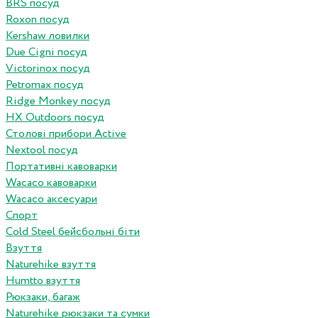
BRS посуд
Roxon посуд
Kershaw ловилки
Due Cigni посуд
Victorinox посуд
Petromax посуд
Ridge Monkey посуд
HX Outdoors посуд
Столові прибори Active
Nextool посуд
Портативні кавоварки
Wacaco кавоварки
Wacaco аксесуари
Спорт
Cold Steel бейсбольні біти
Взуття
Naturehike взуття
Humtto взуття
Рюкзаки, багаж
Naturehike рюкзаки та сумки