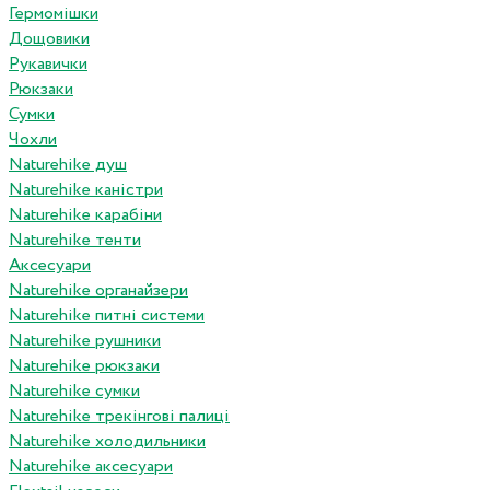
Гермомішки
Дощовики
Рукавички
Рюкзаки
Сумки
Чохли
Naturehike душ
Naturehike каністри
Naturehike карабіни
Naturehike тенти
Аксесуари
Naturehike органайзери
Naturehike питні системи
Naturehike рушники
Naturehike рюкзаки
Naturehike сумки
Naturehike трекінгові палиці
Naturehike холодильники
Naturehike аксесуари