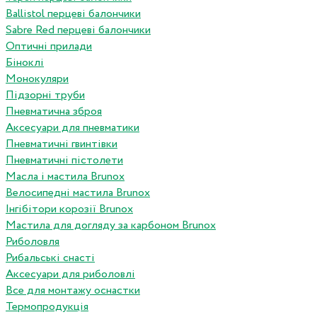
Ballistol перцеві балончики
Sabre Red перцеві балончики
Оптичні прилади
Біноклі
Монокуляри
Підзорні труби
Пневматична зброя
Аксесуари для пневматики
Пневматичні гвинтівки
Пневматичні пістолети
Масла і мастила Brunox
Велосипедні мастила Brunox
Інгібітори корозії Brunox
Мастила для догляду за карбоном Brunox
Риболовля
Рибальські снасті
Аксесуари для риболовлі
Все для монтажу оснастки
Термопродукція