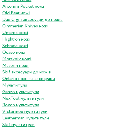
Antonini Pocket ножі
Old Bear ножі
Due Cigni аксесуари до ножів
Cimmerian Knives ножі
Umarex ножі
Hightron ножі
Schrade ножі
Ocaso ножі
Morakniv ножі
Maserin ножі
Skif аксесуари до ножів
Ontario ножі та аксесуари
Мультитули
Ganzo мультитули
NexTool мультитули
Roxon мультитули
Victorinox мультитули
Leatherman мультитули
Skif мультитули