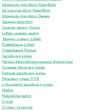
Шомполи для зброї KleenBore
Щітки для зброї KleenBore
Шомполи для зброї Dewey
Зарядні пристрої
Сонячні панелі Houny
Litheli сонячні панелі
Зарядні станції Litheli
Повербанки Litheli
Повербанки Flextail
Засоби від комах
Flextail багатофункціональні фумігатори
Сольова зброя від комах
Extravel засоби від комах
Репелент-спреї HTA
Lifesystems засоби від комах
Меблі
Naturehike меблі
Столи
Стільці та крісла