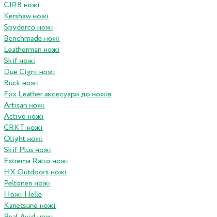
CJRB ножі
Kershaw ножі
Spyderco ножі
Benchmade ножі
Leatherman ножі
Skif ножі
Due Cigni ножі
Buck ножі
Fox Leather аксесуари до ножів
Artisan ножі
Active ножі
CRKT ножі
Olight ножі
Skif Plus ножі
Extrema Ratio ножі
HX Outdoors ножі
Peltonen ножі
Ножі Helle
Kanetsune ножі
Real Avid ножі