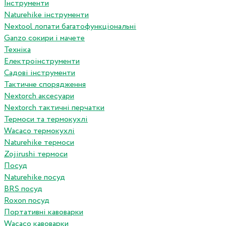
Інструменти
Naturehike інструменти
Nextool лопати багатофункціональні
Ganzo сокири і мачете
Техніка
Електроінструменти
Садові інструменти
Тактичне спорядження
Nextorch аксесуари
Nextorch тактичні перчатки
Термоси та термокухлі
Wacaco термокухлі
Naturehike термоси
Zojirushi термоси
Посуд
Naturehike посуд
BRS посуд
Roxon посуд
Портативні кавоварки
Wacaco кавоварки