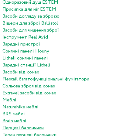
Одноразовий душ ESTEM
Присипка для ніг ESTEM
Засоби догляду за зброєю
Вішери для зброї Ballistol
Засоби для чищення зброї
Інструмент Real Avid
Зарядні пристрої
Сонячні панелі Houny
Litheli сонячні панелі
Зарядні станції Litheli
Засоби від комах
Flextail багатофункціональні фумігатори
Сольова зброя від комах
Extravel засоби від комах
Меблі
Naturehike меблі
BRS меблі
Brain меблі
Перцеві балончики
Терен перцеві балончики