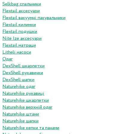
Selkbag спальники
Flextail аксесуари
Flextail вакуумні пакувальники
Flextail килимки
Flextail подушки
Nite Ize аксесуари
Flextail матраци
Litheli насоси
Одяг
DexShell шкарпетки
DexShell рукавички
DexShell шапки
Naturehike одяг
Naturehike рукавиці
Naturehike шкарпетки
Naturehike верхній одяг
Naturehike штани
Naturehike шапки
Naturehike кепки та панами