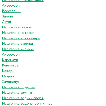
Naturehike спальні мішки
Аксесуари
Всесезонні
Зимові
Літні
Naturehike гамаки
Naturehike матраци
Naturehike контейнери
Naturehike візочки
Naturehike килимки
Аксесуари
Каремати
Кемпінгові
Ковдри
Надувні
Самонадувні
Naturehike подушки
Naturehike взуття
Naturehike водний спорт
Naturehike водонепроникні речі