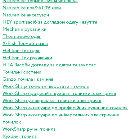
Naturehike термобілизна чоловіча
Naturehike пов&#039;язки
Naturehike аксесуари
HEY-sport засіб за доглядом одягу і взуття
Mechanix рукавички
Thermowave одяг
X-Fish Термобілизна
Helikon-Tex одяг
Helikon-Tex рукавички
HTA Засоби догляду за одягом та взуттяс
Точильні системи
Ganzo точила і каміння
Work Sharp точильні верстати і точила
Work Sharp професiйнi кухоннi точилки электричнi
Work Sharp унiверсальнi точилки электричнi
Work Sharp аксесуари до професiйних кухонних точилок
Work Sharp аксесуари до унiверсальних электричних
точилок
WorkSharp ручні точила
Кухонні точила