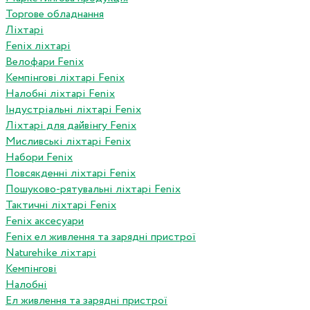
Торгове обладнання
Ліхтарі
Fenix ліхтарі
Велофари Fenix
Кемпінгові ліхтарі Fenix
Налобні ліхтарі Fenix
Індустріальні ліхтарі Fenix
Ліхтарі для дайвінгу Fenix
Мисливські ліхтарі Fenix
Набори Fenix
Повсякденні ліхтарі Fenix
Пошуково-рятувальні ліхтарі Fenix
Тактичні ліхтарі Fenix
Fenix аксесуари
Fenix ел живлення та зарядні пристрої
Naturehike ліхтарі
Кемпінгові
Налобні
Ел живлення та зарядні пристрої