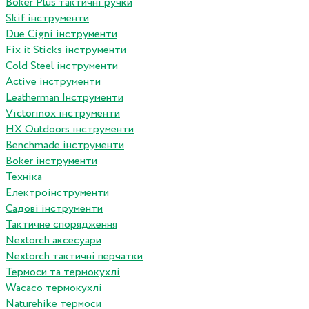
Boker Plus тактичні ручки
Skif інструменти
Due Cigni інструменти
Fix it Sticks інструменти
Сold Steel інструменти
Active інструменти
Leatherman Інструменти
Victorinox інструменти
HX Outdoors інструменти
Benchmade інструменти
Boker інструменти
Техніка
Електроінструменти
Садові інструменти
Тактичне спорядження
Nextorch аксесуари
Nextorch тактичні перчатки
Термоси та термокухлі
Wacaco термокухлі
Naturehike термоси