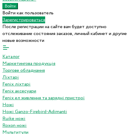
Войти как пользователь
Зарегистрироваться
После регистрации на сайте вам будет доступно
отслеживание состояния заказов, личный кабинет и другие
новые возможности
Каталог
Маркетингова продукція
Торгове обладнання
Ліхтарі
Fenix ліхтарі
Fenix аксесуари
Fenix ел живлення та зарядні пристрої
Ножі
Ножі Ganzo-Firebird-Adimanti
Ruike ножі
Roxon ножi
Мультитули