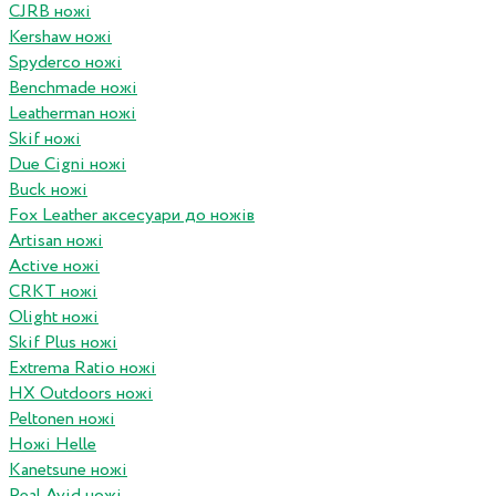
CJRB ножі
Kershaw ножі
Spyderco ножі
Benchmade ножі
Leatherman ножі
Skif ножі
Due Cigni ножі
Buck ножі
Fox Leather аксесуари до ножів
Artisan ножі
Active ножі
CRKT ножі
Olight ножі
Skif Plus ножі
Extrema Ratio ножі
HX Outdoors ножі
Peltonen ножі
Ножі Helle
Kanetsune ножі
Real Avid ножі