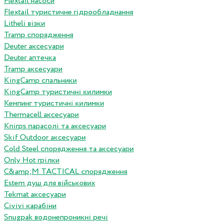
Flextail насоси
Flextail туристичне гідрообладнання
Litheli візки
Tramp спорядження
Deuter аксесуари
Deuter аптечка
Tramp аксесуари
KingCamp спальники
KingCamp туристичні килимки
Кемпинг туристичні килимки
Thermacell аксесуари
Knirps парасолі та аксесуари
Skif Outdoor аксесуари
Cold Steel спорядження та аксесуари
Only Hot грілки
C&amp;M TACTICAL спорядження
Estem душ для військових
Tekmat аксесуари
Сivivi карабіни
Snugpak водонепроникні речі