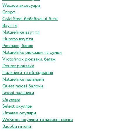
Wacaco аксесуари
Спорт
Cold Steel бейсбольні біти
Взуття
Naturehike взуття
Humtto взуття
Рюкзаки, багаж
Naturehike рюкзаки та сумки
Victorinox рюкзаки, багаж
Deuter рюкзаки
Пальники та обладнання
Naturehike пальники
Quest газові балони
Газові пальники
Окуляри
Select окуляри
Umarex окуляри
WoSport окуляри та захисні маски
Засоби гігієни