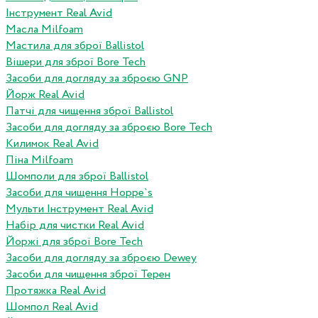
Інструмент Real Avid
Масла Milfoam
Мастила для зброї Ballistol
Вішери для зброї Bore Tech
Засоби для догляду за зброєю GNP
Йорж Real Avid
Патчі для чищення зброї Ballistol
Засоби для догляду за зброєю Bore Tech
Килимок Real Avid
Піна Milfoam
Шомполи для зброї Ballistol
Засоби для чищення Hoppe`s
Мульти Інструмент Real Avid
Набір для чистки Real Avid
Йоржі для зброї Bore Tech
Засоби для догляду за зброєю Dewey
Засоби для чищення зброї Терен
Протяжка Real Avid
Шомпол Real Avid