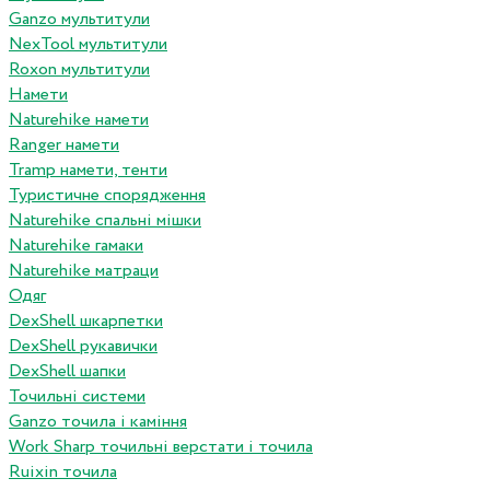
Ganzo мультитули
NexTool мультитули
Roxon мультитули
Намети
Naturehike намети
Ranger намети
Tramp намети, тенти
Туристичне спорядження
Naturehike спальні мішки
Naturehike гамаки
Naturehike матраци
Одяг
DexShell шкарпетки
DexShell рукавички
DexShell шапки
Точильні системи
Ganzo точила і каміння
Work Sharp точильні верстати і точила
Ruixin точила