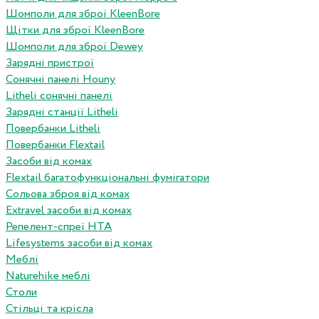
Шомполи для зброї KleenBore
Щітки для зброї KleenBore
Шомполи для зброї Dewey
Зарядні пристрої
Сонячні панелі Houny
Litheli сонячні панелі
Зарядні станції Litheli
Повербанки Litheli
Повербанки Flextail
Засоби від комах
Flextail багатофункціональні фумігатори
Сольова зброя від комах
Extravel засоби від комах
Репелент-спреї HTA
Lifesystems засоби від комах
Меблі
Naturehike меблі
Столи
Стільці та крісла