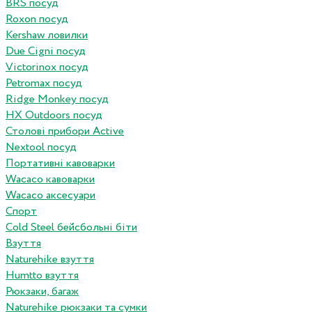
BRS посуд
Roxon посуд
Kershaw ловилки
Due Cigni посуд
Victorinox посуд
Petromax посуд
Ridge Monkey посуд
HX Outdoors посуд
Столові прибори Active
Nextool посуд
Портативні кавоварки
Wacaco кавоварки
Wacaco аксесуари
Спорт
Cold Steel бейсбольні біти
Взуття
Naturehike взуття
Humtto взуття
Рюкзаки, багаж
Naturehike рюкзаки та сумки