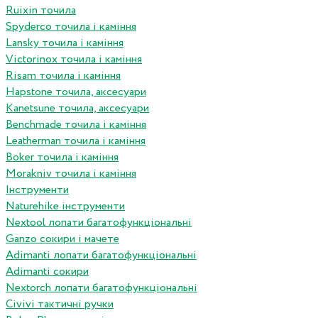
Ruixin точила
Spyderco точила і каміння
Lansky точила і каміння
Victorinox точила і каміння
Risam точила і каміння
Hapstone точила, аксесуари
Kanetsune точила, аксесуари
Benchmade точила і каміння
Leatherman точила і каміння
Boker точила і каміння
Morakniv точила і каміння
Інструменти
Naturehike інструменти
Nextool лопати багатофункціональні
Ganzo сокири і мачете
Adimanti лопати багатофункціональні
Adimanti сокири
Nextorch лопати багатофункціональні
Сivivi тактичні ручки