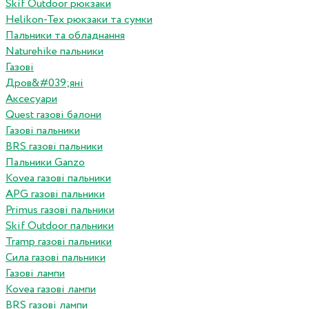
Skif Outdoor рюкзаки
Helikon-Tex рюкзаки та сумки
Пальники та обладнання
Naturehike пальники
Газові
Дров&#039;яні
Аксесуари
Quest газові балони
Газові пальники
BRS газові пальники
Пальники Ganzo
Kovea газові пальники
APG газові пальники
Primus газові пальники
Skif Outdoor пальники
Tramp газові пальники
Сила газові пальники
Газові лампи
Kovea газові лампи
BRS газові лампи