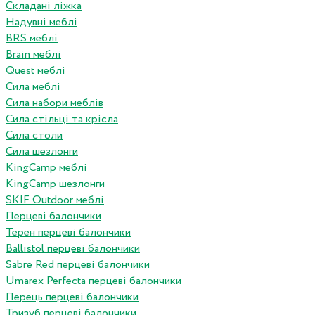
Складані ліжка
Надувні меблі
BRS меблі
Brain меблі
Quest меблі
Сила меблі
Сила набори меблів
Сила стільці та крісла
Сила столи
Сила шезлонги
KingCamp меблі
KingCamp шезлонги
SKIF Outdoor меблі
Перцеві балончики
Терен перцеві балончики
Ballistol перцеві балончики
Sabre Red перцеві балончики
Umarex Perfecta перцеві балончики
Перець перцеві балончики
Тризуб перцеві балончики