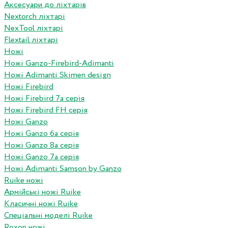
Аксесуари до ліхтарів
Nextorch ліхтарі
NexTool ліхтарі
Flextail ліхтарі
Ножі
Ножі Ganzo-Firebird-Adimanti
Ножі Adimanti Skimen design
Ножі Firebird
Ножі Firebird 7а серія
Ножі Firebird FH серія
Ножі Ganzo
Ножі Ganzo 6а серія
Ножі Ganzo 8а серія
Ножі Ganzo 7а серія
Ножі Adimanti Samson by Ganzo
Ruike ножі
Армійські ножі Ruike
Класичні ножі Ruike
Спеціальні моделі Ruike
Roxon ножi