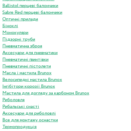
Ballistol перцеві балончики
Sabre Red перцеві балончики
Оптичні прилади
Біноклі
Монокуляри
Підзорні труби
Пневматична зброя
Аксесуари для пневматики
Пневматичні гвинтівки
Пневматичні пістолети
Масла і мастила Brunox
Велосипедні мастила Brunox
Інгібітори корозії Brunox
Мастила для догляду за карбоном Brunox
Риболовля
Рибальські снасті
Аксесуари для риболовлі
Все для монтажу оснастки
Термопродукція