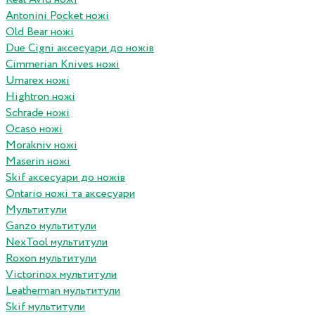
Antonini Pocket ножі
Old Bear ножі
Due Cigni аксесуари до ножів
Cimmerian Knives ножі
Umarex ножі
Hightron ножі
Schrade ножі
Ocaso ножі
Morakniv ножі
Maserin ножі
Skif аксесуари до ножів
Ontario ножі та аксесуари
Мультитули
Ganzo мультитули
NexTool мультитули
Roxon мультитули
Victorinox мультитули
Leatherman мультитули
Skif мультитули