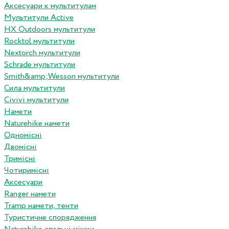
Аксесуари к мультитулам
Мультитули Active
HX Outdoors мультитули
Rocktol мультитули
Nextorch мультитули
Schrade мультитули
Smith&amp;Wesson мультитули
Сила мультитули
Civivi мультитули
Намети
Naturehike намети
Одномісні
Двомісні
Тримісні
Чотиримісні
Аксесуари
Ranger намети
Tramp намети, тенти
Туристичне спорядження