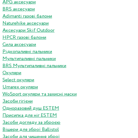
APG аксесуари
BRS аксесуари
Adimanti газові балони
Naturehike аксесуари
Аксесуари Skif Outdoor
HPCR газові балони
Сила аксесуари
Рідкопаливні пальники
Мультипаливні пальники
BRS Мультипаливні пальники
Окуляри
Select окуляри
Umarex окуляри
WoSport окуляри та захисні маски
Засоби гігієни
Одноразовий душ ESTEM
Присипка для ніг ESTEM
Засоби догляду за зброєю
Вішери для зброї Ballistol
Засоби для чищення зброї