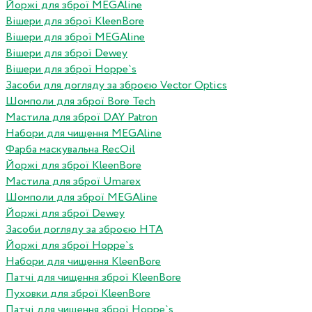
Йоржі для зброї MEGAline
Вішери для зброї KleenBore
Вішери для зброї MEGAline
Вішери для зброї Dewey
Вішери для зброї Hoppe`s
Засоби для догляду за зброєю Vector Optics
Шомполи для зброї Bore Tech
Мастила для зброї DAY Patron
Набори для чищення MEGAline
Фарба маскувальна RecOil
Йоржі для зброї KleenBore
Мастила для зброї Umarex
Шомполи для зброї MEGAline
Йоржі для зброї Dewey
Засоби догляду за зброєю HTA
Йоржі для зброї Hoppe`s
Набори для чищення KleenBore
Патчі для чищення зброї KleenBore
Пуховки для зброї KleenBore
Патчі для чищення зброї Hoppe`s