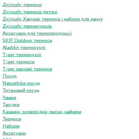
Zojirushi термоси
Zojirushi термоси дитячі
Zojirushi Харчові термоси і набори для ланчу
Zojirushi термокухоль
Аксесуари для термопродукціі
SKIF Outdoor термоси
Aladdin термокухлі
Tiger термокухлі
Tiger термоси
Tiger харчові термоси
Посуд
Naturehike посуд
Титановий посуд
Чашки
Тарілки
Казанки, сковорідки, миски, чайники
Термоси
Набори
Аксесуари