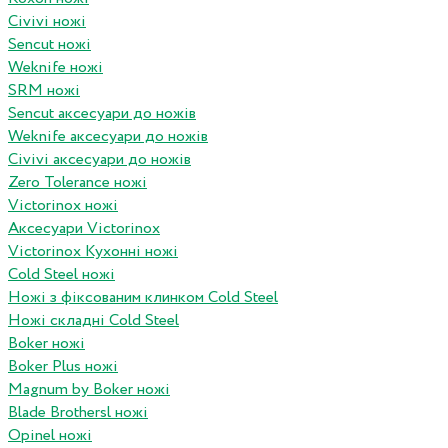
Civivi ножі
Sencut ножі
Weknife ножі
SRM ножі
Sencut аксесуари до ножів
Weknife аксесуари до ножів
Civivi аксесуари до ножів
Zero Tolerance ножі
Victorinox ножі
Аксесуари Victorinox
Victorinox Кухонні ножі
Cold Steel ножі
Ножі з фіксованим клинком Cold Steel
Ножі складні Cold Steel
Boker ножі
Boker Plus ножі
Magnum by Boker ножі
Blade Brothersl ножі
Opinel ножі