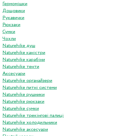
Гермомішки
Дощовики
Рукавички
Рюкзаки
Сумки
Чохли
Naturehike душ
Naturehike каністри
Naturehike карабіни
Naturehike тенти
Аксесуари
Naturehike органайзери
Naturehike питні системи
Naturehike рушники
Naturehike рюкзаки
Naturehike сумки
Naturehike трекінгові палиці
Naturehike холодильники
Naturehike аксесуари