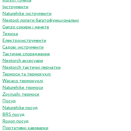
Ruixin точила
Інструменти
Naturehike інструменти
Nextool лопати багатофункціональні
Ganzo сокири і мачете
Техніка
Електроінструменти
Садові інструменти
Тактичне спорядження
Nextorch аксесуари
Nextorch тактичні перчатки
Термоси та термокухлі
Wacaco термокухлі
Naturehike термоси
Zojirushi термоси
Посуд
Naturehike посуд
BRS посуд
Roxon посуд
Портативні кавоварки