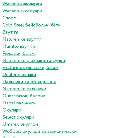
Wacaco кавоварки
Wacaco аксесуари
Спорт
Cold Steel бейсбольні біти
Взуття
Naturehike взуття
Humtto взуття
Рюкзаки, багаж
Naturehike рюкзаки та сумки
Victorinox рюкзаки, багаж
Deuter рюкзаки
Пальники та обладнання
Naturehike пальники
Quest газові балони
Газові пальники
Окуляри
Select окуляри
Umarex окуляри
WoSport окуляри та захисні маски