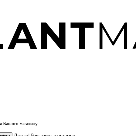
 Вашого магазину
Дякую! Ваш запит надіслано.
вінка