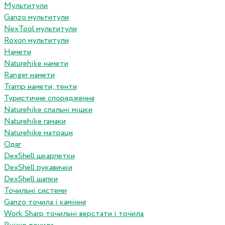
Мультитули
Ganzo мультитули
NexTool мультитули
Roxon мультитули
Намети
Naturehike намети
Ranger намети
Tramp намети, тенти
Туристичне спорядження
Naturehike спальні мішки
Naturehike гамаки
Naturehike матраци
Одяг
DexShell шкарпетки
DexShell рукавички
DexShell шапки
Точильні системи
Ganzo точила і каміння
Work Sharp точильні верстати і точила