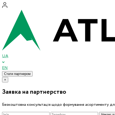
UA
EN
Стати партнером
×
Заявка на партнерство
Безкоштовна консультація щодо формування асортименту для
Чекаю дз