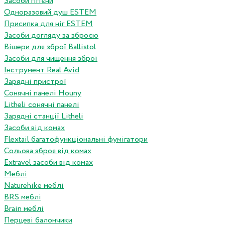
Засоби гігієни
Одноразовий душ ESTEM
Присипка для ніг ESTEM
Засоби догляду за зброєю
Вішери для зброї Ballistol
Засоби для чищення зброї
Інструмент Real Avid
Зарядні пристрої
Сонячні панелі Houny
Litheli сонячні панелі
Зарядні станції Litheli
Засоби від комах
Flextail багатофункціональні фумігатори
Сольова зброя від комах
Extravel засоби від комах
Меблі
Naturehike меблі
BRS меблі
Brain меблі
Перцеві балончики