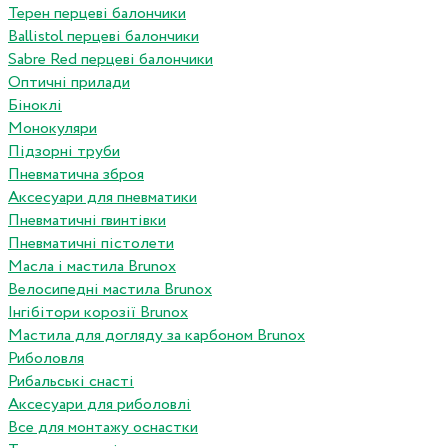
Терен перцеві балончики
Ballistol перцеві балончики
Sabre Red перцеві балончики
Оптичні прилади
Біноклі
Монокуляри
Підзорні труби
Пневматична зброя
Аксесуари для пневматики
Пневматичні гвинтівки
Пневматичні пістолети
Масла і мастила Brunox
Велосипедні мастила Brunox
Інгібітори корозії Brunox
Мастила для догляду за карбоном Brunox
Риболовля
Рибальські снасті
Аксесуари для риболовлі
Все для монтажу оснастки