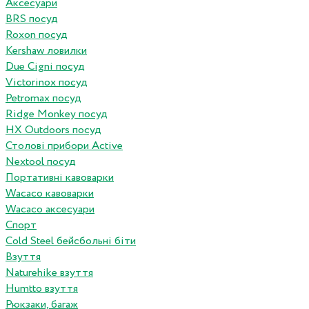
Аксесуари
BRS посуд
Roxon посуд
Kershaw ловилки
Due Cigni посуд
Victorinox посуд
Petromax посуд
Ridge Monkey посуд
HX Outdoors посуд
Столові прибори Active
Nextool посуд
Портативні кавоварки
Wacaco кавоварки
Wacaco аксесуари
Спорт
Cold Steel бейсбольні біти
Взуття
Naturehike взуття
Humtto взуття
Рюкзаки, багаж