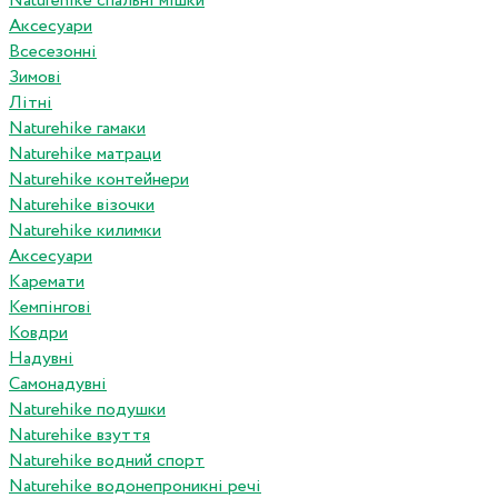
Naturehike спальні мішки
Аксесуари
Всесезонні
Зимові
Літні
Naturehike гамаки
Naturehike матраци
Naturehike контейнери
Naturehike візочки
Naturehike килимки
Аксесуари
Каремати
Кемпінгові
Ковдри
Надувні
Самонадувні
Naturehike подушки
Naturehike взуття
Naturehike водний спорт
Naturehike водонепроникні речі