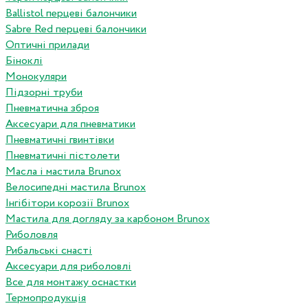
Ballistol перцеві балончики
Sabre Red перцеві балончики
Оптичні прилади
Біноклі
Монокуляри
Підзорні труби
Пневматична зброя
Аксесуари для пневматики
Пневматичні гвинтівки
Пневматичні пістолети
Масла і мастила Brunox
Велосипедні мастила Brunox
Інгібітори корозії Brunox
Мастила для догляду за карбоном Brunox
Риболовля
Рибальські снасті
Аксесуари для риболовлі
Все для монтажу оснастки
Термопродукція