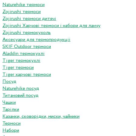
Naturehike термоси
Zojirushi термоси
Zojirushi термоси дитячі
Zojirushi Харчові термоси і набори для ланчу
Zojirushi термокухоль
Аксесуари для термопродукціі
SKIF Outdoor термоси
Aladdin термокухлі
Tiger термокухлі
Tiger термоси
Tiger харчові термоси
Посуд
Naturehike посуд
Титановий посуд
Чашки
Тарілки
Казанки, сковорідки, миски, чайники
Термоси
Набори