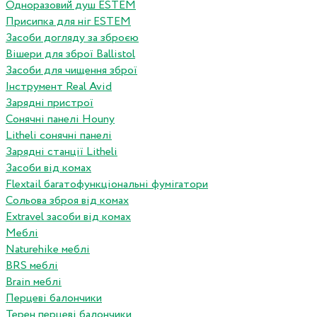
Одноразовий душ ESTEM
Присипка для ніг ESTEM
Засоби догляду за зброєю
Вішери для зброї Ballistol
Засоби для чищення зброї
Інструмент Real Avid
Зарядні пристрої
Сонячні панелі Houny
Litheli сонячні панелі
Зарядні станції Litheli
Засоби від комах
Flextail багатофункціональні фумігатори
Сольова зброя від комах
Extravel засоби від комах
Меблі
Naturehike меблі
BRS меблі
Brain меблі
Перцеві балончики
Терен перцеві балончики