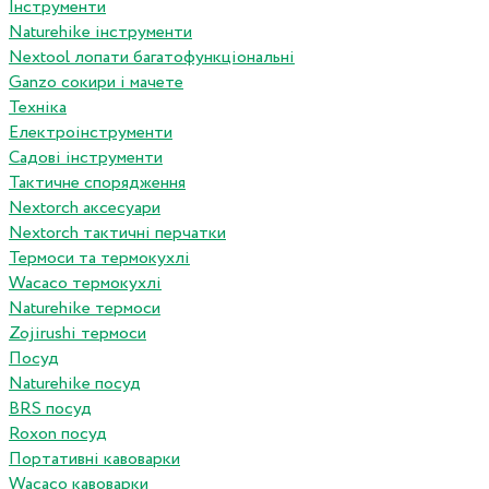
Інструменти
Naturehike інструменти
Nextool лопати багатофункціональні
Ganzo сокири і мачете
Техніка
Електроінструменти
Садові інструменти
Тактичне спорядження
Nextorch аксесуари
Nextorch тактичні перчатки
Термоси та термокухлі
Wacaco термокухлі
Naturehike термоси
Zojirushi термоси
Посуд
Naturehike посуд
BRS посуд
Roxon посуд
Портативні кавоварки
Wacaco кавоварки