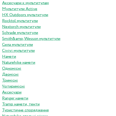
Аксесуари к мультитулам
Мультитули Active
HX Outdoors мультитули
Rocktol мультитули
Nextorch мультитули
Schrade мультитули
Smith&amp;Wesson мультитули
Сила мультитули
Civivi мультитули
Намети
Naturehike намети
Одномісні
Двомісні
Тримісні
Чотиримісні
Аксесуари
Ranger намети
Tramp намети, тенти
Туристичне спорядження