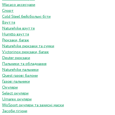
Wacaco аксесуари
Спорт
Cold Steel бейсбольні біти
Взуття
Naturehike взуття
Humtto взуття
Рюкзаки, багаж
Naturehike рюкзаки та сумки
Victorinox рюкзаки, багаж
Deuter рюкзаки
Пальники та обладнання
Naturehike пальники
Quest газові балони
Газові пальники
Окуляри
Select окуляри
Umarex окуляри
WoSport окуляри та захисні маски
Засоби гігієни