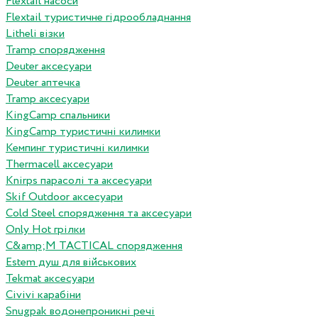
Flextail насоси
Flextail туристичне гідрообладнання
Litheli візки
Tramp спорядження
Deuter аксесуари
Deuter аптечка
Tramp аксесуари
KingCamp спальники
KingCamp туристичні килимки
Кемпинг туристичні килимки
Thermacell аксесуари
Knirps парасолі та аксесуари
Skif Outdoor аксесуари
Cold Steel спорядження та аксесуари
Only Hot грілки
C&amp;M TACTICAL спорядження
Estem душ для військових
Tekmat аксесуари
Сivivi карабіни
Snugpak водонепроникні речі