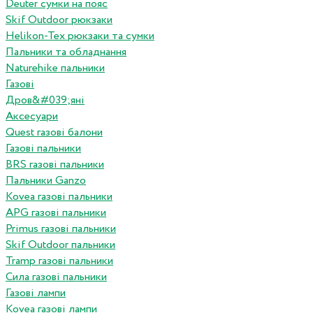
Deuter сумки на пояс
Skif Outdoor рюкзаки
Helikon-Tex рюкзаки та сумки
Пальники та обладнання
Naturehike пальники
Газові
Дров&#039;яні
Аксесуари
Quest газові балони
Газові пальники
BRS газові пальники
Пальники Ganzo
Kovea газові пальники
APG газові пальники
Primus газові пальники
Skif Outdoor пальники
Tramp газові пальники
Сила газові пальники
Газові лампи
Kovea газові лампи