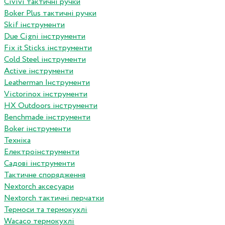
Сivivi тактичні ручки
Boker Plus тактичні ручки
Skif інструменти
Due Cigni інструменти
Fix it Sticks інструменти
Сold Steel інструменти
Active інструменти
Leatherman Інструменти
Victorinox інструменти
HX Outdoors інструменти
Benchmade інструменти
Boker інструменти
Техніка
Електроінструменти
Садові інструменти
Тактичне спорядження
Nextorch аксесуари
Nextorch тактичні перчатки
Термоси та термокухлі
Wacaco термокухлі