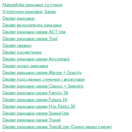
Naturehike рюкзаки та сумки
Victorinox рюкзаки, багаж
Deuter рюкзаки
Deuter велосипедні рюкзаки
Deuter рюкзаки серия ACT lite
Deuter рюкзаки серия Trail
Deuter гаманці
Deuter косметички
Deuter рюкзаки серия Aircontact
Deuter міські рюкзаки
Deuter рюкзаки серия Alpine + Gravity
Deuter підсідельні сумочки і аксесуари
Deuter рюкзаки серия Classic + Spectro
Deuter рюкзаки серия Family 36
Deuter рюкзаки серия Futura 34
Deuter рюкзаки серия Hip Packs 30
Deuter рюкзаки серия Speed lite
Deuter рюкзаки серия Travel
Deuter рюкзаки серия TrendLine (Сумки через плече)