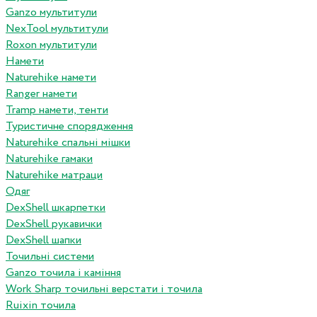
Ganzo мультитули
NexTool мультитули
Roxon мультитули
Намети
Naturehike намети
Ranger намети
Tramp намети, тенти
Туристичне спорядження
Naturehike спальні мішки
Naturehike гамаки
Naturehike матраци
Одяг
DexShell шкарпетки
DexShell рукавички
DexShell шапки
Точильні системи
Ganzo точила і каміння
Work Sharp точильні верстати і точила
Ruixin точила