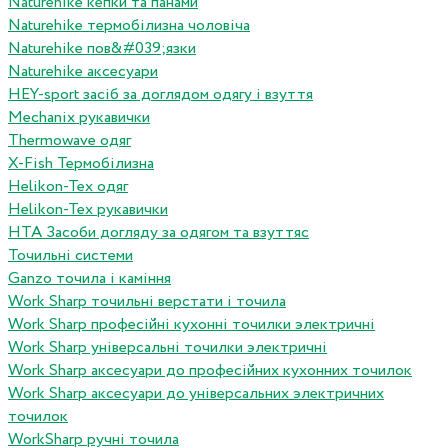
Naturehike кепки та панами
Naturehike термобілизна чоловіча
Naturehike пов&#039;язки
Naturehike аксесуари
HEY-sport засіб за доглядом одягу і взуття
Mechanix рукавички
Thermowave одяг
X-Fish Термобілизна
Helikon-Tex одяг
Helikon-Tex рукавички
HTA Засоби догляду за одягом та взуттяс
Точильні системи
Ganzo точила і каміння
Work Sharp точильні верстати і точила
Work Sharp професiйнi кухоннi точилки электричнi
Work Sharp унiверсальнi точилки электричнi
Work Sharp аксесуари до професiйних кухонних точилок
Work Sharp аксесуари до унiверсальних электричних
точилок
WorkSharp ручні точила