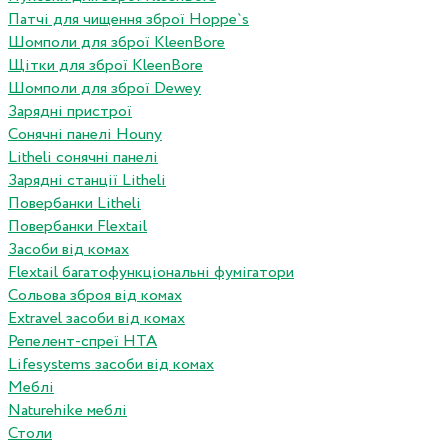
Патчі для чищення зброї Hoppe`s
Шомполи для зброї KleenBore
Щітки для зброї KleenBore
Шомполи для зброї Dewey
Зарядні пристрої
Сонячні панелі Houny
Litheli сонячні панелі
Зарядні станції Litheli
Повербанки Litheli
Повербанки Flextail
Засоби від комах
Flextail багатофункціональні фумігатори
Сольова зброя від комах
Extravel засоби від комах
Репелент-спреї HTA
Lifesystems засоби від комах
Меблі
Naturehike меблі
Столи