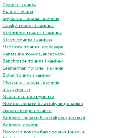
Кухонні точила
Ruixin точила
Spyderco точила і каміння
Lansky точила і каміння
Victorinox точила і каміння
Risam точила і каміння
Hapstone точила, аксесуари
Kanetsune точила, аксесуари
Benchmade точила і каміння
Leatherman точила і каміння
Boker точила і каміння
Morakniv точила і каміння
Інструменти
Naturehike інструменти
Nextool лопати багатофункціональні
Ganzo сокири і мачете
Adimanti лопати багатофункціональні
Adimanti сокири
Nextorch лопати багатофункціональні