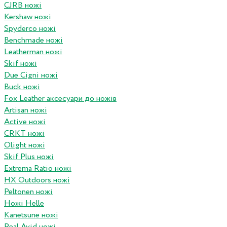
CJRB ножі
Kershaw ножі
Spyderco ножі
Benchmade ножі
Leatherman ножі
Skif ножі
Due Cigni ножі
Buck ножі
Fox Leather аксесуари до ножів
Artisan ножі
Active ножі
CRKT ножі
Olight ножі
Skif Plus ножі
Extrema Ratio ножі
HX Outdoors ножі
Peltonen ножі
Ножі Helle
Kanetsune ножі
Real Avid ножі