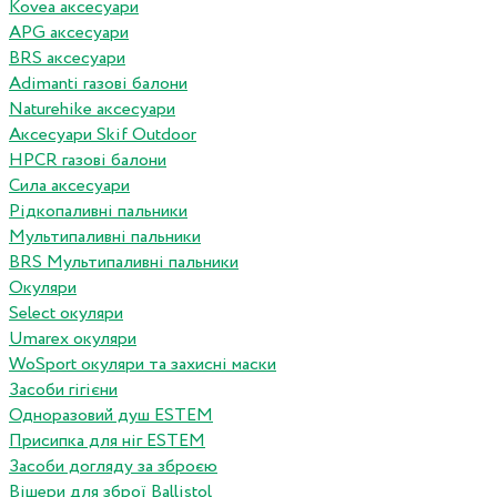
Kovea аксесуари
APG аксесуари
BRS аксесуари
Adimanti газові балони
Naturehike аксесуари
Аксесуари Skif Outdoor
HPCR газові балони
Сила аксесуари
Рідкопаливні пальники
Мультипаливні пальники
BRS Мультипаливні пальники
Окуляри
Select окуляри
Umarex окуляри
WoSport окуляри та захисні маски
Засоби гігієни
Одноразовий душ ESTEM
Присипка для ніг ESTEM
Засоби догляду за зброєю
Вішери для зброї Ballistol