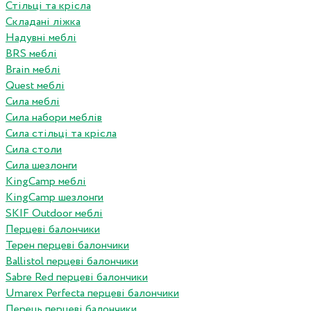
Стільці та крісла
Складані ліжка
Надувні меблі
BRS меблі
Brain меблі
Quest меблі
Сила меблі
Сила набори меблів
Сила стільці та крісла
Сила столи
Сила шезлонги
KingCamp меблі
KingCamp шезлонги
SKIF Outdoor меблі
Перцеві балончики
Терен перцеві балончики
Ballistol перцеві балончики
Sabre Red перцеві балончики
Umarex Perfecta перцеві балончики
Перець перцеві балончики