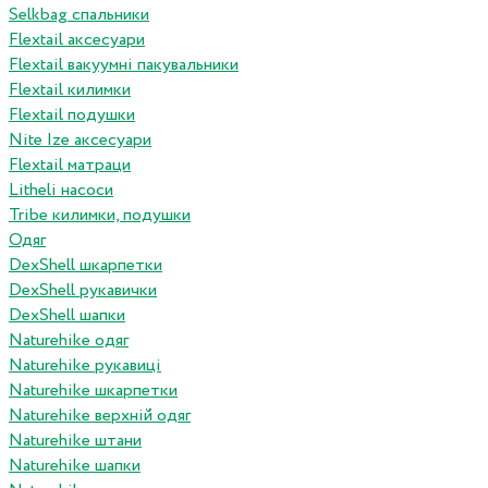
Selkbag спальники
Flextail аксесуари
Flextail вакуумні пакувальники
Flextail килимки
Flextail подушки
Nite Ize аксесуари
Flextail матраци
Litheli насоси
Tribe килимки, подушки
Одяг
DexShell шкарпетки
DexShell рукавички
DexShell шапки
Naturehike одяг
Naturehike рукавиці
Naturehike шкарпетки
Naturehike верхній одяг
Naturehike штани
Naturehike шапки