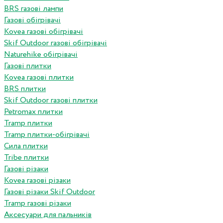
BRS газові лампи
Газові обігрівачі
Kovea газові обігрівачі
Skif Outdoor газові обігрівачі
Naturehike обігрівачі
Газові плитки
Kovea газові плитки
BRS плитки
Skif Outdoor газові плитки
Petromax плитки
Tramp плитки
Tramp плитки-обігрівачі
Сила плитки
Tribe плитки
Газові різаки
Kovea газові різаки
Газові різаки Skif Outdoor
Tramp газові різаки
Аксесуари для пальників