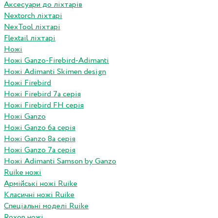
Аксесуари до ліхтарів
Nextorch ліхтарі
NexTool ліхтарі
Flextail ліхтарі
Ножі
Ножі Ganzo-Firebird-Adimanti
Ножі Adimanti Skimen design
Ножі Firebird
Ножі Firebird 7а серія
Ножі Firebird FH серія
Ножі Ganzo
Ножі Ganzo 6а серія
Ножі Ganzo 8а серія
Ножі Ganzo 7а серія
Ножі Adimanti Samson by Ganzo
Ruike ножі
Армійські ножі Ruike
Класичні ножі Ruike
Спеціальні моделі Ruike
Roxon ножi