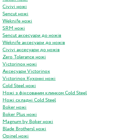
Civivi ножі
Sencut ножі
Weknife ножі
SRM ножі
Sencut аксесуари до ножів
Weknife аксесуари до ножів
Civivi аксесуари до ножів
Zero Tolerance ножі
Victorinox ножі
Аксесуари Victorinox
Victorinox Кухонні ножі
Cold Steel ножі
Ножі з фіксованим клинком Cold Steel
Ножі складні Cold Steel
Boker ножі
Boker Plus ножі
Magnum by Boker ножі
Blade Brothersl ножі
Opinel ножі