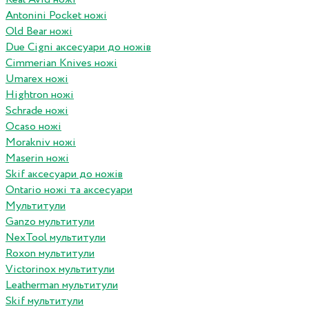
Antonini Pocket ножі
Old Bear ножі
Due Cigni аксесуари до ножів
Cimmerian Knives ножі
Umarex ножі
Hightron ножі
Schrade ножі
Ocaso ножі
Morakniv ножі
Maserin ножі
Skif аксесуари до ножів
Ontario ножі та аксесуари
Мультитули
Ganzo мультитули
NexTool мультитули
Roxon мультитули
Victorinox мультитули
Leatherman мультитули
Skif мультитули