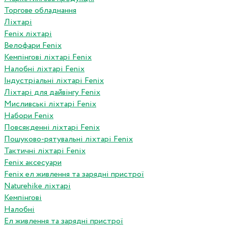
Торгове обладнання
Ліхтарі
Fenix ліхтарі
Велофари Fenix
Кемпінгові ліхтарі Fenix
Налобні ліхтарі Fenix
Індустріальні ліхтарі Fenix
Ліхтарі для дайвінгу Fenix
Мисливські ліхтарі Fenix
Набори Fenix
Повсякденні ліхтарі Fenix
Пошуково-рятувальні ліхтарі Fenix
Тактичні ліхтарі Fenix
Fenix аксесуари
Fenix ел живлення та зарядні пристрої
Naturehike ліхтарі
Кемпінгові
Налобні
Ел живлення та зарядні пристрої