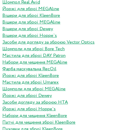
Шомпол Real Avid
Йоржі для зброї MEGAline
Вішери для зброї KleenBore
Вішери для зброї MEGAline
Вішери для зброї Dewey
Вішери для зброї Hoppe`s
Засоби для догляду за зброєю Vector Optics
Шомполи для зброї Bore Tech
Мастила для зброї DAY Patron
Набори для чищення MEGAline
Фарба маскувальна RecOil
Йоржі для зброї KleenBore
Мастила для зброї Umarex
Шомполи для зброї MEGAline
Йоржі для зброї Dewey
Засоби догляду за зброєю HTA
Йоржі для зброї Hoppe`s
Набори для чищення KleenBore
Патчі для чищення зброї KleenBore
Пуховки для зброї KleenBore