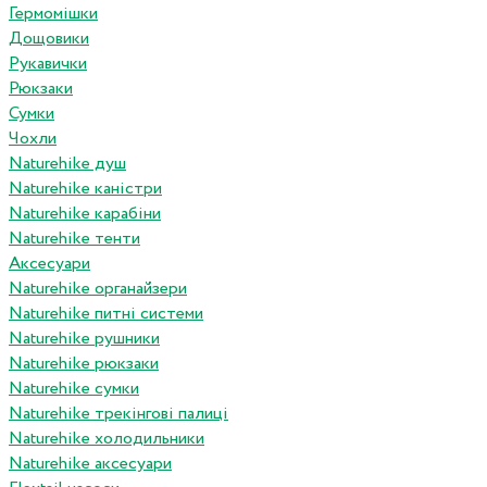
Гермомішки
Дощовики
Рукавички
Рюкзаки
Сумки
Чохли
Naturehike душ
Naturehike каністри
Naturehike карабіни
Naturehike тенти
Аксесуари
Naturehike органайзери
Naturehike питні системи
Naturehike рушники
Naturehike рюкзаки
Naturehike сумки
Naturehike трекінгові палиці
Naturehike холодильники
Naturehike аксесуари