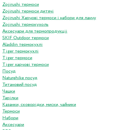
Zojirushi термоси
Zojirushi термоси дитячі
Zojirushi Харчові термоси і набори для ланчу
Zojirushi термокухоль
Аксесуари для термопродукціі
SKIF Outdoor термоси
Aladdin термокухлі
Tiger термокухлі
Tiger термоси
Tiger харчові термоси
Посуд
Naturehike посуд
Титановий посуд
Чашки
Тарілки
Казанки, сковорідки, миски, чайники
Термоси
Набори
Аксесуари