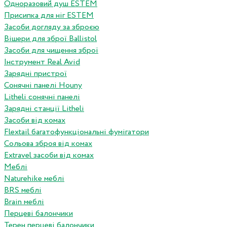
Одноразовий душ ESTEM
Присипка для ніг ESTEM
Засоби догляду за зброєю
Вішери для зброї Ballistol
Засоби для чищення зброї
Інструмент Real Avid
Зарядні пристрої
Сонячні панелі Houny
Litheli сонячні панелі
Зарядні станції Litheli
Засоби від комах
Flextail багатофункціональні фумігатори
Сольова зброя від комах
Extravel засоби від комах
Меблі
Naturehike меблі
BRS меблі
Brain меблі
Перцеві балончики
Терен перцеві балончики