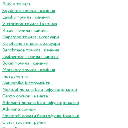
Ruixin точила
Spyderco точила і каміння
Lansky точила і каміння
Victorinox точила і каміння
Risam точила і каміння
Hapstone точила, аксесуари
Kanetsune точила, аксесуари
Benchmade точила і каміння
Leatherman точила і каміння
Boker точила і каміння
Morakniv точила і каміння
Інструменти
Naturehike інструменти
Nextool лопати багатофункціональні
Ganzo сокири і мачете
Adimanti лопати багатофункціональні
Adimanti сокири
Nextorch лопати багатофункціональні
Сivivi тактичні ручки