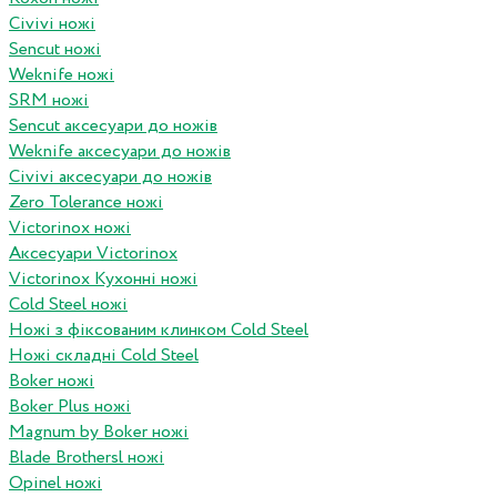
Civivi ножі
Sencut ножі
Weknife ножі
SRM ножі
Sencut аксесуари до ножів
Weknife аксесуари до ножів
Civivi аксесуари до ножів
Zero Tolerance ножі
Victorinox ножі
Аксесуари Victorinox
Victorinox Кухонні ножі
Cold Steel ножі
Ножі з фіксованим клинком Cold Steel
Ножі складні Cold Steel
Boker ножі
Boker Plus ножі
Magnum by Boker ножі
Blade Brothersl ножі
Opinel ножі