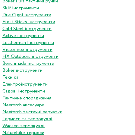
Boker Plus тактичні ручки
Skif інструменти
Due Cigni інструменти
Fix it Sticks інструменти
Сold Steel інструменти
Active інструменти
Leatherman Інструменти
Victorinox інструменти
HX Outdoors інструменти
Benchmade інструменти
Boker інструменти
Техніка
Електроінструменти
Садові інструменти
Тактичне спорядження
Nextorch аксесуари
Nextorch тактичні перчатки
Термоси та термокухлі
Wacaco термокухлі
Naturehike термоси