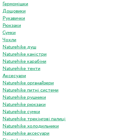
Гермомішки
Дощовики
Рукавички
Рюкзаки
Сумки
Чохли
Naturehike душ
Naturehike каністри
Naturehike карабіни
Naturehike тенти
Аксесуари
Naturehike органайзери
Naturehike питні системи
Naturehike рушники
Naturehike рюкзаки
Naturehike сумки
Naturehike трекінгові палиці
Naturehike холодильники
Naturehike аксесуари