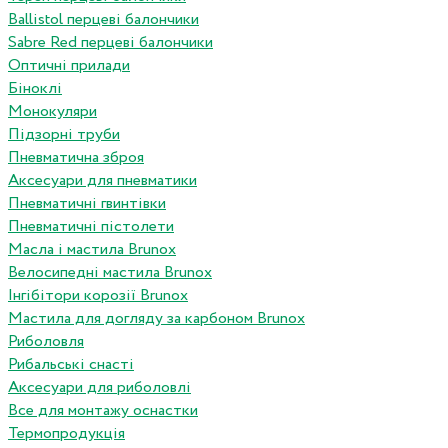
Ballistol перцеві балончики
Sabre Red перцеві балончики
Оптичні прилади
Біноклі
Монокуляри
Підзорні труби
Пневматична зброя
Аксесуари для пневматики
Пневматичні гвинтівки
Пневматичні пістолети
Масла і мастила Brunox
Велосипедні мастила Brunox
Інгібітори корозії Brunox
Мастила для догляду за карбоном Brunox
Риболовля
Рибальські снасті
Аксесуари для риболовлі
Все для монтажу оснастки
Термопродукція