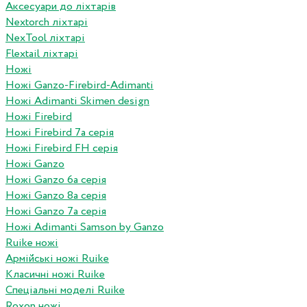
Аксесуари до ліхтарів
Nextorch ліхтарі
NexTool ліхтарі
Flextail ліхтарі
Ножі
Ножі Ganzo-Firebird-Adimanti
Ножі Adimanti Skimen design
Ножі Firebird
Ножі Firebird 7а серія
Ножі Firebird FH серія
Ножі Ganzo
Ножі Ganzo 6а серія
Ножі Ganzo 8а серія
Ножі Ganzo 7а серія
Ножі Adimanti Samson by Ganzo
Ruike ножі
Армійські ножі Ruike
Класичні ножі Ruike
Спеціальні моделі Ruike
Roxon ножi