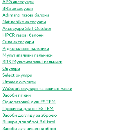
APG аксесуари
BRS аксесуари
Adimanti газові балони
Naturehike аксесуари
Аксесуари Skif Outdoor
HPCR газові балони
Сила аксесуари
Рідкопаливні пальники
Мультипаливні пальники
BRS Мультипаливні пальники
Окуляри
Select окуляри
Umarex окуляри
WoSport окуляри та захисні маски
Засоби гігієни
Одноразовий душ ESTEM
Присипка для ніг ESTEM
Засоби догляду за зброєю
Вішери для зброї Ballistol
Засоби для чищення зброї