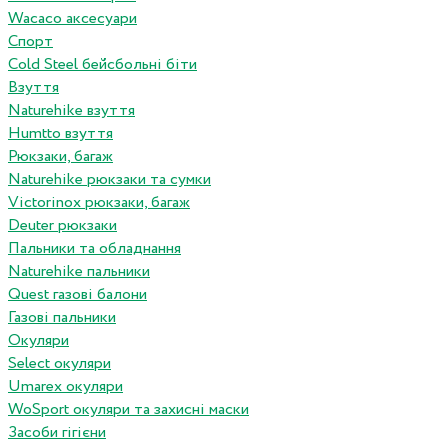
Wacaco аксесуари
Спорт
Cold Steel бейсбольні біти
Взуття
Naturehike взуття
Humtto взуття
Рюкзаки, багаж
Naturehike рюкзаки та сумки
Victorinox рюкзаки, багаж
Deuter рюкзаки
Пальники та обладнання
Naturehike пальники
Quest газові балони
Газові пальники
Окуляри
Select окуляри
Umarex окуляри
WoSport окуляри та захисні маски
Засоби гігієни