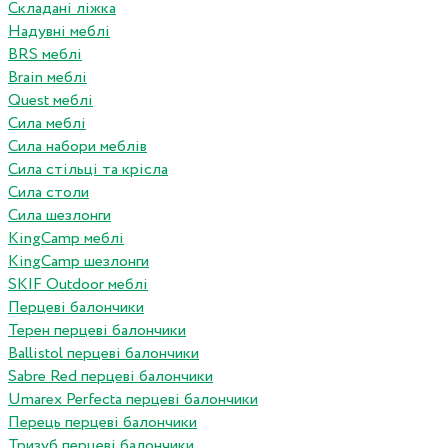
Складані ліжка
Надувні меблі
BRS меблі
Brain меблі
Quest меблі
Сила меблі
Сила набори меблів
Сила стільці та крісла
Сила столи
Сила шезлонги
KingCamp меблі
KingCamp шезлонги
SKIF Outdoor меблі
Перцеві балончики
Терен перцеві балончики
Ballistol перцеві балончики
Sabre Red перцеві балончики
Umarex Perfecta перцеві балончики
Перець перцеві балончики
Тризуб перцеві балончики