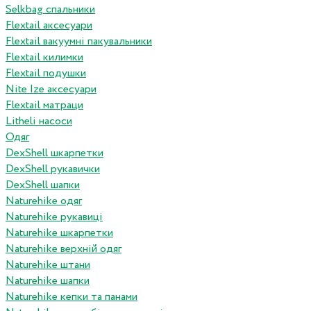
Selkbag спальники
Flextail аксесуари
Flextail вакуумні пакувальники
Flextail килимки
Flextail подушки
Nite Ize аксесуари
Flextail матраци
Litheli насоси
Одяг
DexShell шкарпетки
DexShell рукавички
DexShell шапки
Naturehike одяг
Naturehike рукавиці
Naturehike шкарпетки
Naturehike верхній одяг
Naturehike штани
Naturehike шапки
Naturehike кепки та панами