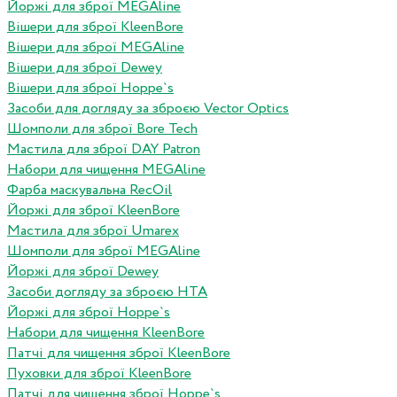
Йоржі для зброї MEGAline
Вішери для зброї KleenBore
Вішери для зброї MEGAline
Вішери для зброї Dewey
Вішери для зброї Hoppe`s
Засоби для догляду за зброєю Vector Optics
Шомполи для зброї Bore Tech
Мастила для зброї DAY Patron
Набори для чищення MEGAline
Фарба маскувальна RecOil
Йоржі для зброї KleenBore
Мастила для зброї Umarex
Шомполи для зброї MEGAline
Йоржі для зброї Dewey
Засоби догляду за зброєю HTA
Йоржі для зброї Hoppe`s
Набори для чищення KleenBore
Патчі для чищення зброї KleenBore
Пуховки для зброї KleenBore
Патчі для чищення зброї Hoppe`s