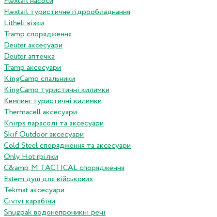
Flextail насоси
Flextail туристичне гідрообладнання
Litheli візки
Tramp спорядження
Deuter аксесуари
Deuter аптечка
Tramp аксесуари
KingCamp спальники
KingCamp туристичні килимки
Кемпинг туристичні килимки
Thermacell аксесуари
Knirps парасолі та аксесуари
Skif Outdoor аксесуари
Cold Steel спорядження та аксесуари
Only Hot грілки
C&amp;M TACTICAL спорядження
Estem душ для військових
Tekmat аксесуари
Сivivi карабіни
Snugpak водонепроникні речі