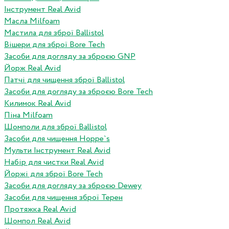
Інструмент Real Avid
Масла Milfoam
Мастила для зброї Ballistol
Вішери для зброї Bore Tech
Засоби для догляду за зброєю GNP
Йорж Real Avid
Патчі для чищення зброї Ballistol
Засоби для догляду за зброєю Bore Tech
Килимок Real Avid
Піна Milfoam
Шомполи для зброї Ballistol
Засоби для чищення Hoppe`s
Мульти Інструмент Real Avid
Набір для чистки Real Avid
Йоржі для зброї Bore Tech
Засоби для догляду за зброєю Dewey
Засоби для чищення зброї Терен
Протяжка Real Avid
Шомпол Real Avid