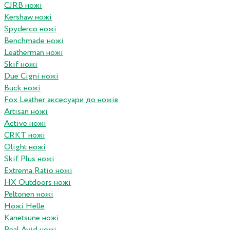
CJRB ножі
Kershaw ножі
Spyderco ножі
Benchmade ножі
Leatherman ножі
Skif ножі
Due Cigni ножі
Buck ножі
Fox Leather аксесуари до ножів
Artisan ножі
Active ножі
CRKT ножі
Olight ножі
Skif Plus ножі
Extrema Ratio ножі
HX Outdoors ножі
Peltonen ножі
Ножі Helle
Kanetsune ножі
Real Avid ножі