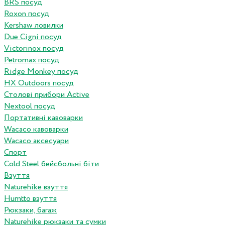
BRS посуд
Roxon посуд
Kershaw ловилки
Due Cigni посуд
Victorinox посуд
Petromax посуд
Ridge Monkey посуд
HX Outdoors посуд
Столові прибори Active
Nextool посуд
Портативні кавоварки
Wacaco кавоварки
Wacaco аксесуари
Спорт
Cold Steel бейсбольні біти
Взуття
Naturehike взуття
Humtto взуття
Рюкзаки, багаж
Naturehike рюкзаки та сумки