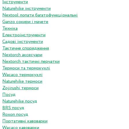
Інструменти
Naturehike інструменти
Nextool лопати багатофункціональні
Ganzo сокири і мачете
Техніка
Електроінструменти
Садові інструменти
Тактичне спорядження
Nextorch аксесуари
Nextorch тактичні перчатки
Термоси та термокухлі
Wacaco термокухлі
Naturehike термоси
Zojirushi термоси
Посуд
Naturehike посуд
BRS посуд
Roxon посуд
Портативні кавоварки
Wacaco кавоварки