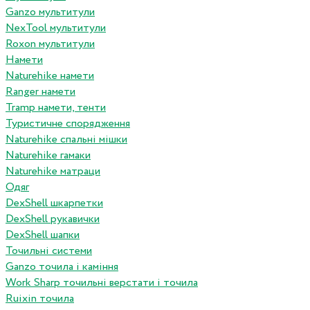
Ganzo мультитули
NexTool мультитули
Roxon мультитули
Намети
Naturehike намети
Ranger намети
Tramp намети, тенти
Туристичне спорядження
Naturehike спальні мішки
Naturehike гамаки
Naturehike матраци
Одяг
DexShell шкарпетки
DexShell рукавички
DexShell шапки
Точильні системи
Ganzo точила і каміння
Work Sharp точильні верстати і точила
Ruixin точила