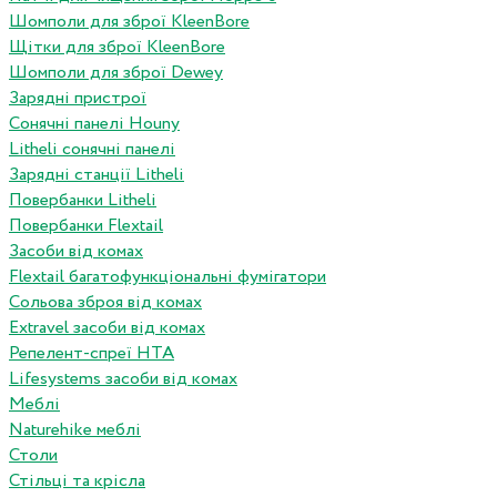
Шомполи для зброї KleenBore
Щітки для зброї KleenBore
Шомполи для зброї Dewey
Зарядні пристрої
Сонячні панелі Houny
Litheli сонячні панелі
Зарядні станції Litheli
Повербанки Litheli
Повербанки Flextail
Засоби від комах
Flextail багатофункціональні фумігатори
Сольова зброя від комах
Extravel засоби від комах
Репелент-спреї HTA
Lifesystems засоби від комах
Меблі
Naturehike меблі
Столи
Стільці та крісла