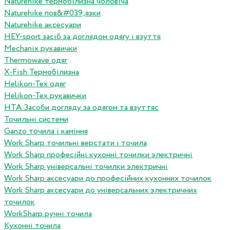
Naturehike термобілизна чоловіча
Naturehike пов&#039;язки
Naturehike аксесуари
HEY-sport засіб за доглядом одягу і взуття
Mechanix рукавички
Thermowave одяг
X-Fish Термобілизна
Helikon-Tex одяг
Helikon-Tex рукавички
HTA Засоби догляду за одягом та взуттяс
Точильні системи
Ganzo точила і каміння
Work Sharp точильні верстати і точила
Work Sharp професiйнi кухоннi точилки электричнi
Work Sharp унiверсальнi точилки электричнi
Work Sharp аксесуари до професiйних кухонних точилок
Work Sharp аксесуари до унiверсальних электричних
точилок
WorkSharp ручні точила
Кухонні точила