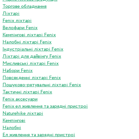
Торгове обладнання
Ліхтарі
Fenix ліхтарі
Велофари Fenix
Кемпінгові ліхтарі Fenix
Налобні ліхтарі Fenix
Індустріальні ліхтарі Fenix
Ліхтарі для дайвінгу Fenix
Мисливські ліхтарі Fenix
Набори Fenix
Повсякденні ліхтарі Fenix
Пошуково-рятувальні ліхтарі Fenix
Тактичні ліхтарі Fenix
Fenix аксесуари
Fenix ел живлення та зарядні пристрої
Naturehike ліхтарі
Кемпінгові
Налобні
Ел живлення та зарядні пристрої