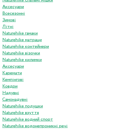
Naturehike спальні мішки
Аксесуари
Всесезонні
Зимові
Літні
Naturehike гамаки
Naturehike матраци
Naturehike контейнери
Naturehike візочки
Naturehike килимки
Аксесуари
Каремати
Кемпінгові
Ковдри
Надувні
Самонадувні
Naturehike подушки
Naturehike взуття
Naturehike водний спорт
Naturehike водонепроникні речі