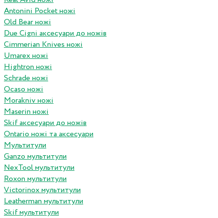
Antonini Pocket ножі
Old Bear ножі
Due Cigni аксесуари до ножів
Cimmerian Knives ножі
Umarex ножі
Hightron ножі
Schrade ножі
Ocaso ножі
Morakniv ножі
Maserin ножі
Skif аксесуари до ножів
Ontario ножі та аксесуари
Мультитули
Ganzo мультитули
NexTool мультитули
Roxon мультитули
Victorinox мультитули
Leatherman мультитули
Skif мультитули