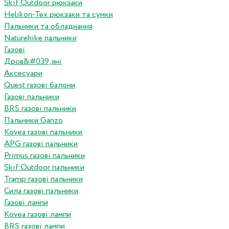
Skif Outdoor рюкзаки
Helikon-Tex рюкзаки та сумки
Пальники та обладнання
Naturehike пальники
Газові
Дров&#039;яні
Аксесуари
Quest газові балони
Газові пальники
BRS газові пальники
Пальники Ganzo
Kovea газові пальники
APG газові пальники
Primus газові пальники
Skif Outdoor пальники
Tramp газові пальники
Сила газові пальники
Газові лампи
Kovea газові лампи
BRS газові лампи