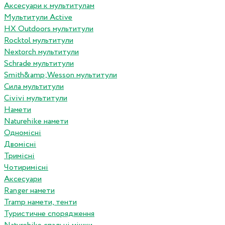
Аксесуари к мультитулам
Мультитули Active
HX Outdoors мультитули
Rocktol мультитули
Nextorch мультитули
Schrade мультитули
Smith&amp;Wesson мультитули
Сила мультитули
Civivi мультитули
Намети
Naturehike намети
Одномісні
Двомісні
Тримісні
Чотиримісні
Аксесуари
Ranger намети
Tramp намети, тенти
Туристичне спорядження