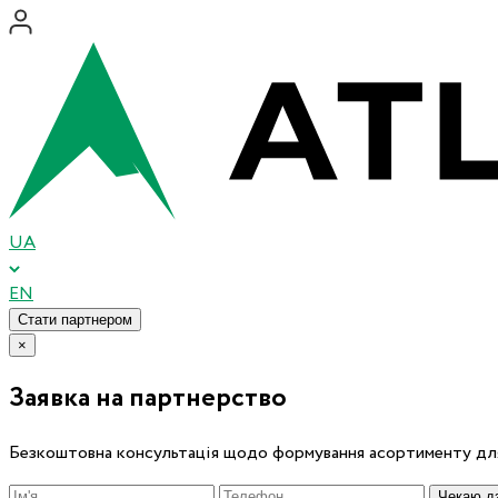
UA
EN
Стати партнером
×
Заявка на партнерство
Безкоштовна консультація щодо формування асортименту для
Чекаю дз