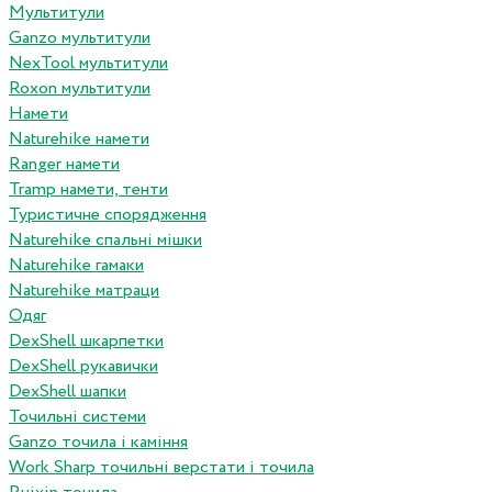
Мультитули
Ganzo мультитули
NexTool мультитули
Roxon мультитули
Намети
Naturehike намети
Ranger намети
Tramp намети, тенти
Туристичне спорядження
Naturehike спальні мішки
Naturehike гамаки
Naturehike матраци
Одяг
DexShell шкарпетки
DexShell рукавички
DexShell шапки
Точильні системи
Ganzo точила і каміння
Work Sharp точильні верстати і точила