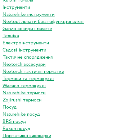
Ruixin точила
Інструменти
Naturehike інструменти
Nextool лопати багатофункціональні
Ganzo сокири і мачете
Техніка
Електроінструменти
Садові інструменти
Тактичне спорядження
Nextorch аксесуари
Nextorch тактичні перчатки
Термоси та термокухлі
Wacaco термокухлі
Naturehike термоси
Zojirushi термоси
Посуд
Naturehike посуд
BRS посуд
Roxon посуд
Портативні кавоварки