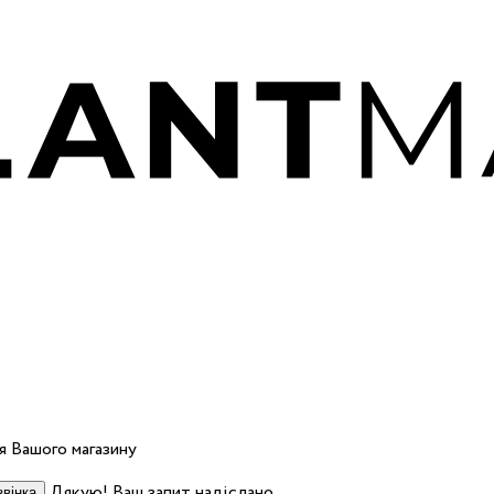
 Вашого магазину
Дякую! Ваш запит надіслано.
вінка