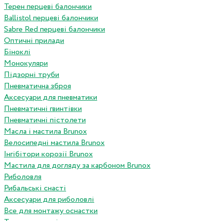
Терен перцеві балончики
Ballistol перцеві балончики
Sabre Red перцеві балончики
Оптичні прилади
Біноклі
Монокуляри
Підзорні труби
Пневматична зброя
Аксесуари для пневматики
Пневматичні гвинтівки
Пневматичні пістолети
Масла і мастила Brunox
Велосипедні мастила Brunox
Інгібітори корозії Brunox
Мастила для догляду за карбоном Brunox
Риболовля
Рибальські снасті
Аксесуари для риболовлі
Все для монтажу оснастки