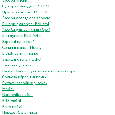
Засоби гігієни
Одноразовий душ ESTEM
Присипка для ніг ESTEM
Засоби догляду за зброєю
Вішери для зброї Ballistol
Засоби для чищення зброї
Інструмент Real Avid
Зарядні пристрої
Сонячні панелі Houny
Litheli сонячні панелі
Зарядні станції Litheli
Засоби від комах
Flextail багатофункціональні фумігатори
Сольова зброя від комах
Extravel засоби від комах
Меблі
Naturehike меблі
BRS меблі
Brain меблі
Перцеві балончики