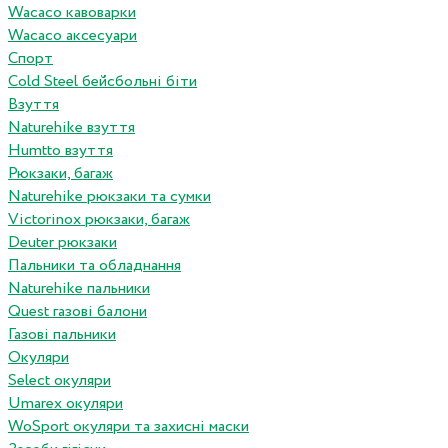
Wacaco кавоварки
Wacaco аксесуари
Спорт
Cold Steel бейсбольні біти
Взуття
Naturehike взуття
Humtto взуття
Рюкзаки, багаж
Naturehike рюкзаки та сумки
Victorinox рюкзаки, багаж
Deuter рюкзаки
Пальники та обладнання
Naturehike пальники
Quest газові балони
Газові пальники
Окуляри
Select окуляри
Umarex окуляри
WoSport окуляри та захисні маски