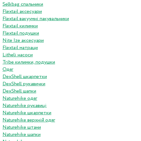
Selkbag спальники
Flextail аксесуари
Flextail вакуумні пакувальники
Flextail килимки
Flextail подушки
Nite Ize аксесуари
Flextail матраци
Litheli насоси
Tribe килимки, подушки
Одяг
DexShell шкарпетки
DexShell рукавички
DexShell шапки
Naturehike одяг
Naturehike рукавиці
Naturehike шкарпетки
Naturehike верхній одяг
Naturehike штани
Naturehike шапки