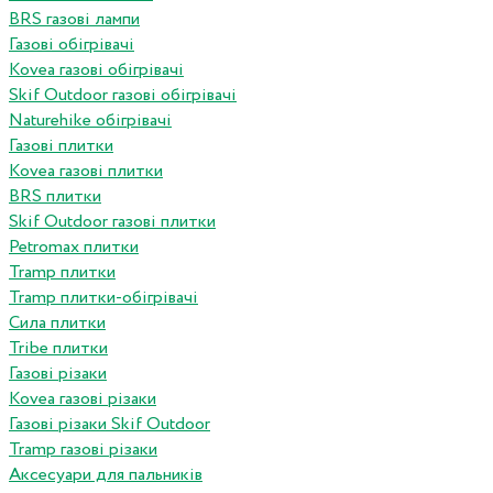
BRS газові лампи
Газові обігрівачі
Kovea газові обігрівачі
Skif Outdoor газові обігрівачі
Naturehike обігрівачі
Газові плитки
Kovea газові плитки
BRS плитки
Skif Outdoor газові плитки
Petromax плитки
Tramp плитки
Tramp плитки-обігрівачі
Сила плитки
Tribe плитки
Газові різаки
Kovea газові різаки
Газові різаки Skif Outdoor
Tramp газові різаки
Аксесуари для пальників