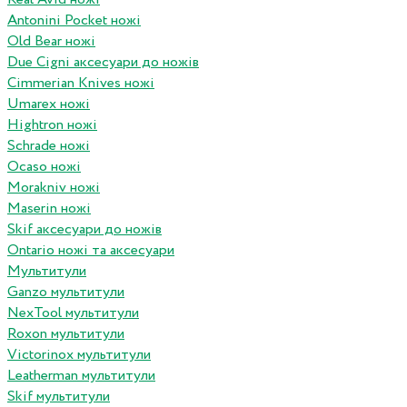
Antonini Pocket ножі
Old Bear ножі
Due Cigni аксесуари до ножів
Cimmerian Knives ножі
Umarex ножі
Hightron ножі
Schrade ножі
Ocaso ножі
Morakniv ножі
Maserin ножі
Skif аксесуари до ножів
Ontario ножі та аксесуари
Мультитули
Ganzo мультитули
NexTool мультитули
Roxon мультитули
Victorinox мультитули
Leatherman мультитули
Skif мультитули