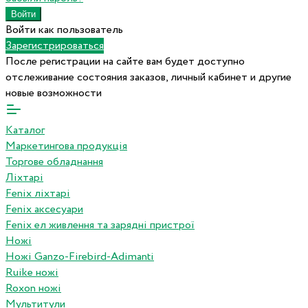
Войти как пользователь
Зарегистрироваться
После регистрации на сайте вам будет доступно
отслеживание состояния заказов, личный кабинет и другие
новые возможности
Каталог
Маркетингова продукція
Торгове обладнання
Ліхтарі
Fenix ліхтарі
Fenix аксесуари
Fenix ел живлення та зарядні пристрої
Ножі
Ножі Ganzo-Firebird-Adimanti
Ruike ножі
Roxon ножi
Мультитули