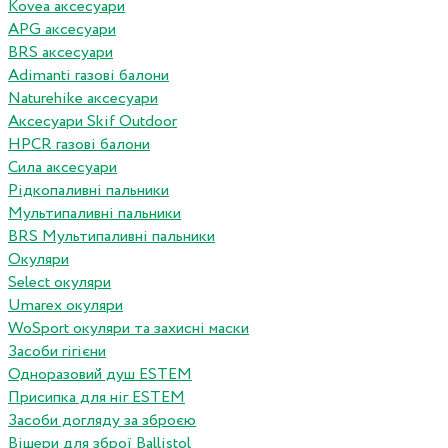
Kovea аксесуари
APG аксесуари
BRS аксесуари
Adimanti газові балони
Naturehike аксесуари
Аксесуари Skif Outdoor
HPCR газові балони
Сила аксесуари
Рідкопаливні пальники
Мультипаливні пальники
BRS Мультипаливні пальники
Окуляри
Select окуляри
Umarex окуляри
WoSport окуляри та захисні маски
Засоби гігієни
Одноразовий душ ESTEM
Присипка для ніг ESTEM
Засоби догляду за зброєю
Вішери для зброї Ballistol