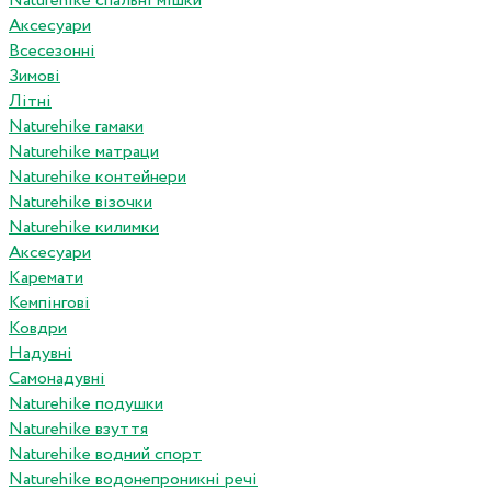
Naturehike спальні мішки
Аксесуари
Всесезонні
Зимові
Літні
Naturehike гамаки
Naturehike матраци
Naturehike контейнери
Naturehike візочки
Naturehike килимки
Аксесуари
Каремати
Кемпінгові
Ковдри
Надувні
Самонадувні
Naturehike подушки
Naturehike взуття
Naturehike водний спорт
Naturehike водонепроникні речі