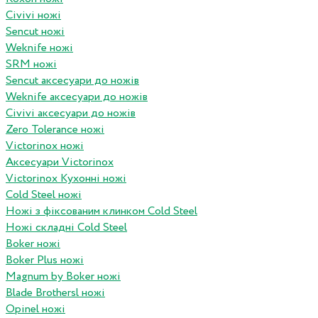
Civivi ножі
Sencut ножі
Weknife ножі
SRM ножі
Sencut аксесуари до ножів
Weknife аксесуари до ножів
Civivi аксесуари до ножів
Zero Tolerance ножі
Victorinox ножі
Аксесуари Victorinox
Victorinox Кухонні ножі
Cold Steel ножі
Ножі з фіксованим клинком Cold Steel
Ножі складні Cold Steel
Boker ножі
Boker Plus ножі
Magnum by Boker ножі
Blade Brothersl ножі
Opinel ножі