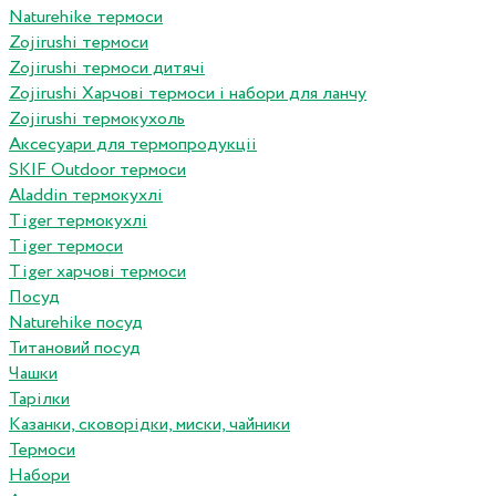
Naturehike термоси
Zojirushi термоси
Zojirushi термоси дитячі
Zojirushi Харчові термоси і набори для ланчу
Zojirushi термокухоль
Аксесуари для термопродукціі
SKIF Outdoor термоси
Aladdin термокухлі
Tiger термокухлі
Tiger термоси
Tiger харчові термоси
Посуд
Naturehike посуд
Титановий посуд
Чашки
Тарілки
Казанки, сковорідки, миски, чайники
Термоси
Набори