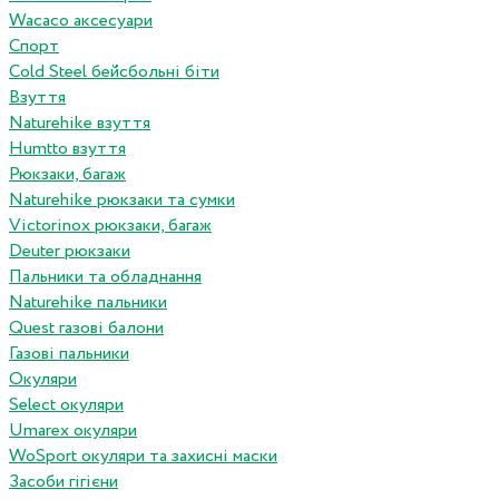
Wacaco аксесуари
Спорт
Cold Steel бейсбольні біти
Взуття
Naturehike взуття
Humtto взуття
Рюкзаки, багаж
Naturehike рюкзаки та сумки
Victorinox рюкзаки, багаж
Deuter рюкзаки
Пальники та обладнання
Naturehike пальники
Quest газові балони
Газові пальники
Окуляри
Select окуляри
Umarex окуляри
WoSport окуляри та захисні маски
Засоби гігієни