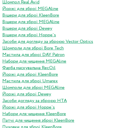
Шомпол Real Avid
Йоржі для зброї MEGAline
Вішери для зброї KleenBore
Вішери для зброї MEGAline
Вішери для зброї Dewey
Вішери для зброї Hoppe`s
Засоби для догляду за зброєю Vector Optics
Шомполи для зброї Bore Tech
Мастила для зброї DAY Patron
Набори для чищення MEGAline
Фарба маскувальна RecOil
Йоржі для зброї KleenBore
Мастила для зброї Umarex
Шомполи для зброї MEGAline
Йоржі для зброї Dewey
Засоби догляду за зброєю HTA
Йоржі для зброї Hoppe`s
Набори для чищення KleenBore
Патчі для чищення зброї KleenBore
Пуховки для зброї KleenBore