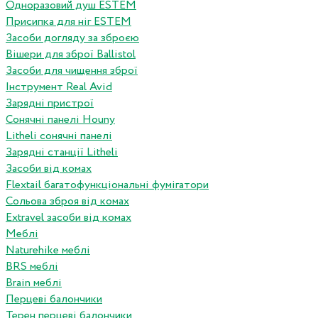
Одноразовий душ ESTEM
Присипка для ніг ESTEM
Засоби догляду за зброєю
Вішери для зброї Ballistol
Засоби для чищення зброї
Інструмент Real Avid
Зарядні пристрої
Сонячні панелі Houny
Litheli сонячні панелі
Зарядні станції Litheli
Засоби від комах
Flextail багатофункціональні фумігатори
Сольова зброя від комах
Extravel засоби від комах
Меблі
Naturehike меблі
BRS меблі
Brain меблі
Перцеві балончики
Терен перцеві балончики