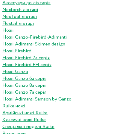
Аксесуари до ліхтарів
Nextorch ліхтарі
NexTool ліхтарі
Flextail ліхтарі
Ножі
Ножі Ganzo-Firebird-Adimanti
Ножі Adimanti Skimen design
Ножі Firebird
Ножі Firebird 7а серія
Ножі Firebird FH серія
Ножі Ganzo
Ножі Ganzo 6а серія
Ножі Ganzo 8а серія
Ножі Ganzo 7а серія
Ножі Adimanti Samson by Ganzo
Ruike ножі
Армійські ножі Ruike
Класичні ножі Ruike
Спеціальні моделі Ruike
Roxon ножi