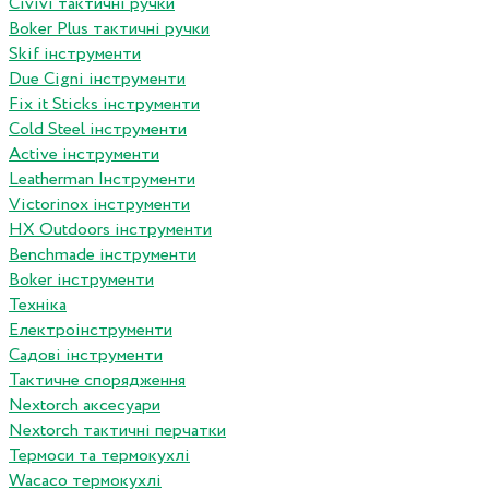
Сivivi тактичні ручки
Boker Plus тактичні ручки
Skif інструменти
Due Cigni інструменти
Fix it Sticks інструменти
Сold Steel інструменти
Active інструменти
Leatherman Інструменти
Victorinox інструменти
HX Outdoors інструменти
Benchmade інструменти
Boker інструменти
Техніка
Електроінструменти
Садові інструменти
Тактичне спорядження
Nextorch аксесуари
Nextorch тактичні перчатки
Термоси та термокухлі
Wacaco термокухлі