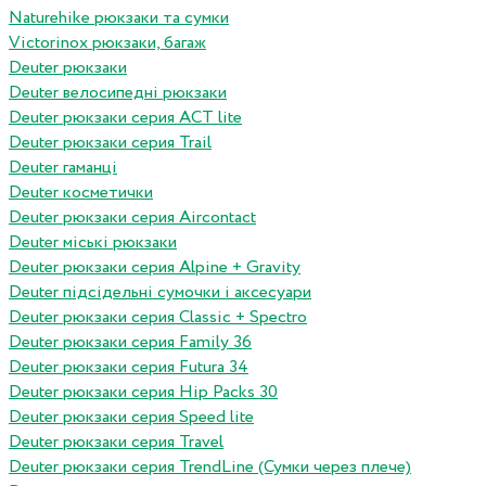
Naturehike рюкзаки та сумки
Victorinox рюкзаки, багаж
Deuter рюкзаки
Deuter велосипедні рюкзаки
Deuter рюкзаки серия ACT lite
Deuter рюкзаки серия Trail
Deuter гаманці
Deuter косметички
Deuter рюкзаки серия Aircontact
Deuter міські рюкзаки
Deuter рюкзаки серия Alpine + Gravity
Deuter підсідельні сумочки і аксесуари
Deuter рюкзаки серия Classic + Spectro
Deuter рюкзаки серия Family 36
Deuter рюкзаки серия Futura 34
Deuter рюкзаки серия Hip Packs 30
Deuter рюкзаки серия Speed lite
Deuter рюкзаки серия Travel
Deuter рюкзаки серия TrendLine (Сумки через плече)