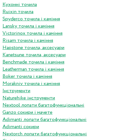
Кухонні точила
Ruixin точила
Spyderco точила і каміння
Lansky точила і каміння
Victorinox точила і каміння
Risam точила і каміння
Hapstone точила, аксесуари
Kanetsune точила, аксесуари
Benchmade точила і каміння
Leatherman точила і каміння
Boker точила і каміння
Morakniv точила і каміння
Інструменти
Naturehike інструменти
Nextool лопати багатофункціональні
Ganzo сокири і мачете
Adimanti лопати багатофункціональні
Adimanti сокири
Nextorch лопати багатофункціональні