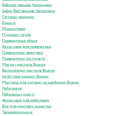
Ballistol перцеві балончики
Sabre Red перцеві балончики
Оптичні прилади
Біноклі
Монокуляри
Підзорні труби
Пневматична зброя
Аксесуари для пневматики
Пневматичні гвинтівки
Пневматичні пістолети
Масла і мастила Brunox
Велосипедні мастила Brunox
Інгібітори корозії Brunox
Мастила для догляду за карбоном Brunox
Риболовля
Рибальські снасті
Аксесуари для риболовлі
Все для монтажу оснастки
Термопродукція