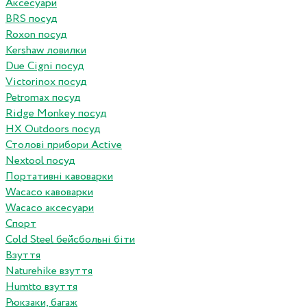
Аксесуари
BRS посуд
Roxon посуд
Kershaw ловилки
Due Cigni посуд
Victorinox посуд
Petromax посуд
Ridge Monkey посуд
HX Outdoors посуд
Столові прибори Active
Nextool посуд
Портативні кавоварки
Wacaco кавоварки
Wacaco аксесуари
Спорт
Cold Steel бейсбольні біти
Взуття
Naturehike взуття
Humtto взуття
Рюкзаки, багаж