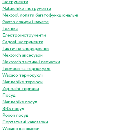
Інструменти
Naturehike інструменти
Nextool лопати багатофункціональні
Ganzo сокири і мачете
Техніка
Електроінструменти
Садові інструменти
Тактичне спорядження
Nextorch аксесуари
Nextorch тактичні перчатки
Термоси та термокухлі
Wacaco термокухлі
Naturehike термоси
Zojirushi термоси
Посуд
Naturehike посуд
BRS посуд
Roxon посуд
Портативні кавоварки
Wacaco кавоварки