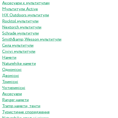
Аксесуари к мультитулам
Мультитули Active
HX Outdoors мультитули
Rocktol мультитули
Nextorch мультитули
Schrade мультитули
Smith&amp;Wesson мультитули
Сила мультитули
Civivi мультитули
Намети
Naturehike намети
Одномісні
Двомісні
Тримісні
Чотиримісні
Аксесуари
Ranger намети
Tramp намети, тенти
Туристичне спорядження