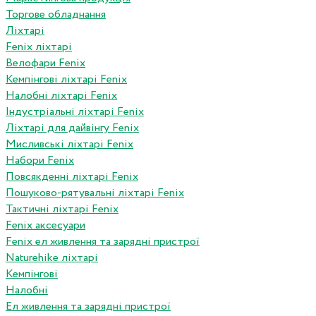
Торгове обладнання
Ліхтарі
Fenix ліхтарі
Велофари Fenix
Кемпінгові ліхтарі Fenix
Налобні ліхтарі Fenix
Індустріальні ліхтарі Fenix
Ліхтарі для дайвінгу Fenix
Мисливські ліхтарі Fenix
Набори Fenix
Повсякденні ліхтарі Fenix
Пошуково-рятувальні ліхтарі Fenix
Тактичні ліхтарі Fenix
Fenix аксесуари
Fenix ел живлення та зарядні пристрої
Naturehike ліхтарі
Кемпінгові
Налобні
Ел живлення та зарядні пристрої