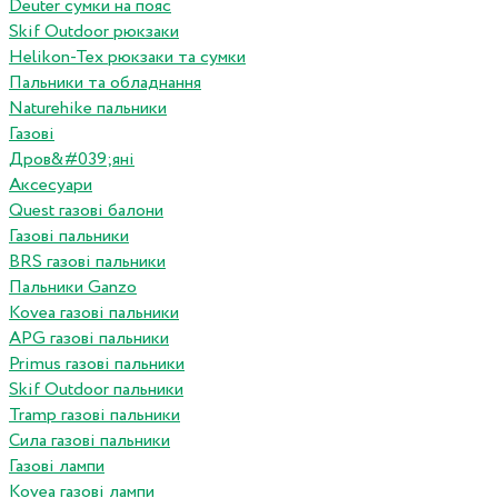
Deuter сумки на пояс
Skif Outdoor рюкзаки
Helikon-Tex рюкзаки та сумки
Пальники та обладнання
Naturehike пальники
Газові
Дров&#039;яні
Аксесуари
Quest газові балони
Газові пальники
BRS газові пальники
Пальники Ganzo
Kovea газові пальники
APG газові пальники
Primus газові пальники
Skif Outdoor пальники
Tramp газові пальники
Сила газові пальники
Газові лампи
Kovea газові лампи