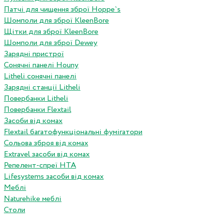
Патчі для чищення зброї Hoppe`s
Шомполи для зброї KleenBore
Щітки для зброї KleenBore
Шомполи для зброї Dewey
Зарядні пристрої
Сонячні панелі Houny
Litheli сонячні панелі
Зарядні станції Litheli
Повербанки Litheli
Повербанки Flextail
Засоби від комах
Flextail багатофункціональні фумігатори
Сольова зброя від комах
Extravel засоби від комах
Репелент-спреї HTA
Lifesystems засоби від комах
Меблі
Naturehike меблі
Столи