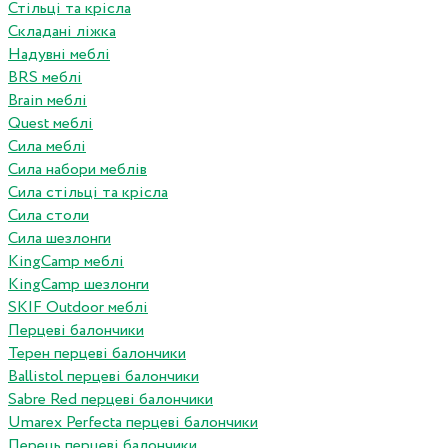
Стільці та крісла
Складані ліжка
Надувні меблі
BRS меблі
Brain меблі
Quest меблі
Сила меблі
Сила набори меблів
Сила стільці та крісла
Сила столи
Сила шезлонги
KingCamp меблі
KingCamp шезлонги
SKIF Outdoor меблі
Перцеві балончики
Терен перцеві балончики
Ballistol перцеві балончики
Sabre Red перцеві балончики
Umarex Perfecta перцеві балончики
Перець перцеві балончики