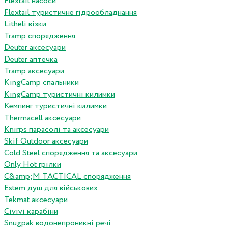
Flextail насоси
Flextail туристичне гідрообладнання
Litheli візки
Tramp спорядження
Deuter аксесуари
Deuter аптечка
Tramp аксесуари
KingCamp спальники
KingCamp туристичні килимки
Кемпинг туристичні килимки
Thermacell аксесуари
Knirps парасолі та аксесуари
Skif Outdoor аксесуари
Cold Steel спорядження та аксесуари
Only Hot грілки
C&amp;M TACTICAL спорядження
Estem душ для військових
Tekmat аксесуари
Сivivi карабіни
Snugpak водонепроникні речі