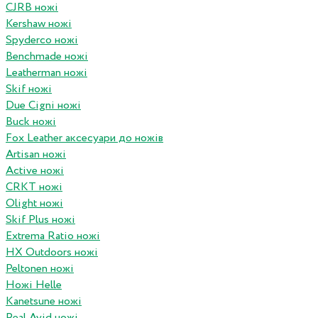
CJRB ножі
Kershaw ножі
Spyderco ножі
Benchmade ножі
Leatherman ножі
Skif ножі
Due Cigni ножі
Buck ножі
Fox Leather аксесуари до ножів
Artisan ножі
Active ножі
CRKT ножі
Olight ножі
Skif Plus ножі
Extrema Ratio ножі
HX Outdoors ножі
Peltonen ножі
Ножі Helle
Kanetsune ножі
Real Avid ножі