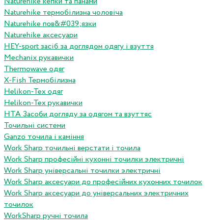
Naturehike кепки та панами
Naturehike термобілизна чоловіча
Naturehike пов&#039;язки
Naturehike аксесуари
HEY-sport засіб за доглядом одягу і взуття
Mechanix рукавички
Thermowave одяг
X-Fish Термобілизна
Helikon-Tex одяг
Helikon-Tex рукавички
HTA Засоби догляду за одягом та взуттяс
Точильні системи
Ganzo точила і каміння
Work Sharp точильні верстати і точила
Work Sharp професiйнi кухоннi точилки электричнi
Work Sharp унiверсальнi точилки электричнi
Work Sharp аксесуари до професiйних кухонних точилок
Work Sharp аксесуари до унiверсальних электричних
точилок
WorkSharp ручні точила