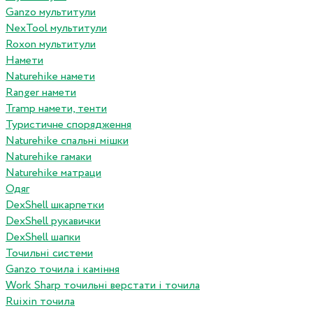
Ganzo мультитули
NexTool мультитули
Roxon мультитули
Намети
Naturehike намети
Ranger намети
Tramp намети, тенти
Туристичне спорядження
Naturehike спальні мішки
Naturehike гамаки
Naturehike матраци
Одяг
DexShell шкарпетки
DexShell рукавички
DexShell шапки
Точильні системи
Ganzo точила і каміння
Work Sharp точильні верстати і точила
Ruixin точила