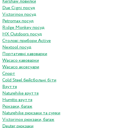
Kershaw ловилки
Due Cigni посуд
Victorinox посуд
Petromax посуд
Ridge Monkey посуд
HX Outdoors посуд
Столові прибори Active
Nextool посуд
Портативні кавоварки
Wacaco кавоварки
Wacaco аксесуари
Спорт
Cold Steel бейсбольні біти
Взуття
Naturehike взуття
Humtto взуття
Рюкзаки, багаж
Naturehike рюкзаки та сумки
Victorinox рюкзаки, багаж
Deuter рюкзаки