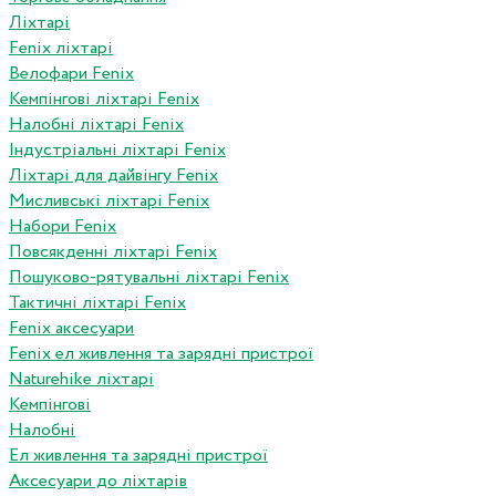
Ліхтарі
Fenix ліхтарі
Велофари Fenix
Кемпінгові ліхтарі Fenix
Налобні ліхтарі Fenix
Індустріальні ліхтарі Fenix
Ліхтарі для дайвінгу Fenix
Мисливські ліхтарі Fenix
Набори Fenix
Повсякденні ліхтарі Fenix
Пошуково-рятувальні ліхтарі Fenix
Тактичні ліхтарі Fenix
Fenix аксесуари
Fenix ел живлення та зарядні пристрої
Naturehike ліхтарі
Кемпінгові
Налобні
Ел живлення та зарядні пристрої
Аксесуари до ліхтарів