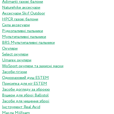
Adimanti газові балони
Naturehike аксесуари
Аксесуари Skif Outdoor
HPCR газові балони
Сила аксесуари
Рідкопаливні пальники
Мультипаливні пальники
BRS Мультипаливні пальники
Окуляри
Select окуляри
Umarex окуляри
WoSport окуляри та захисні маски
Засоби гігієни
Одноразовий душ ESTEM
Присипка для ніг ESTEM
Засоби догляду за зброєю
Вішери для зброї Ballistol
Засоби для чищення зброї
Інструмент Real Avid
Масла Milfoam