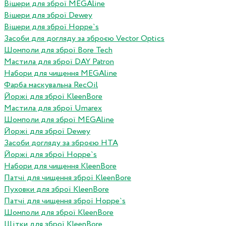
Вішери для зброї MEGAline
Вішери для зброї Dewey
Вішери для зброї Hoppe`s
Засоби для догляду за зброєю Vector Optics
Шомполи для зброї Bore Tech
Мастила для зброї DAY Patron
Набори для чищення MEGAline
Фарба маскувальна RecOil
Йоржі для зброї KleenBore
Мастила для зброї Umarex
Шомполи для зброї MEGAline
Йоржі для зброї Dewey
Засоби догляду за зброєю HTA
Йоржі для зброї Hoppe`s
Набори для чищення KleenBore
Патчі для чищення зброї KleenBore
Пуховки для зброї KleenBore
Патчі для чищення зброї Hoppe`s
Шомполи для зброї KleenBore
Щітки для зброї KleenBore