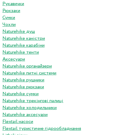
Рукавички
Рюкзаки
Сумки
Чохли
Naturehike душ
Naturehike каністри
Naturehike карабіни
Naturehike тенти
Аксесуари
Naturehike органайзери
Naturehike питні системи
Naturehike рушники
Naturehike рюкзаки
Naturehike сумки
Naturehike трекінгові палиці
Naturehike холодильники
Naturehike аксесуари
Flextail насоси
Flextail туристичне гідрообладнання