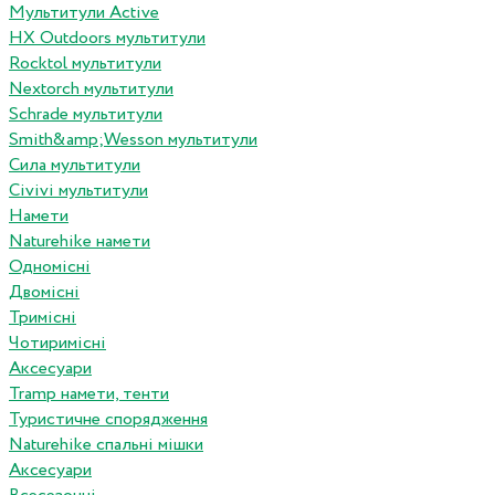
Мультитули Active
HX Outdoors мультитули
Rocktol мультитули
Nextorch мультитули
Schrade мультитули
Smith&amp;Wesson мультитули
Сила мультитули
Civivi мультитули
Намети
Naturehike намети
Одномісні
Двомісні
Тримісні
Чотиримісні
Аксесуари
Tramp намети, тенти
Туристичне спорядження
Naturehike спальні мішки
Аксесуари