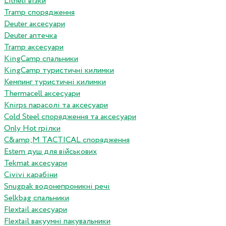
Litheli візки
Tramp спорядження
Deuter аксесуари
Deuter аптечка
Tramp аксесуари
KingCamp спальники
KingCamp туристичні килимки
Кемпинг туристичні килимки
Thermacell аксесуари
Knirps парасолі та аксесуари
Cold Steel спорядження та аксесуари
Only Hot грілки
C&amp;M TACTICAL спорядження
Estem душ для військових
Tekmat аксесуари
Сivivi карабіни
Snugpak водонепроникні речі
Selkbag спальники
Flextail аксесуари
Flextail вакуумні пакувальники