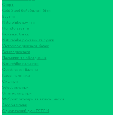
Спорт
Cold Steel бейсбольні біти
Взуття
Naturehike взуття
Humtto взуття
Рюкзаки, багаж
Naturehike рюкзаки та сумки
Victorinox рюкзаки, багаж
Deuter рюкзаки
Пальники та обладнання
Naturehike пальники
Quest газові балони
Газові пальники
Окуляри
Select окуляри
Umarex окуляри
WoSport окуляри та захисні маски
Засоби гігієни
Одноразовий душ ESTEM