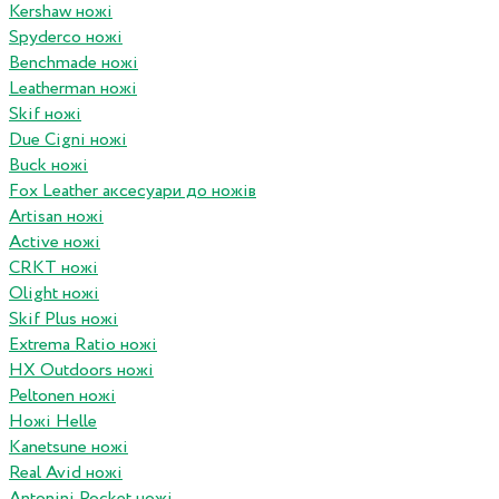
Kershaw ножі
Spyderco ножі
Benchmade ножі
Leatherman ножі
Skif ножі
Due Cigni ножі
Buck ножі
Fox Leather аксесуари до ножів
Artisan ножі
Active ножі
CRKT ножі
Olight ножі
Skif Plus ножі
Extrema Ratio ножі
HX Outdoors ножі
Peltonen ножі
Ножі Helle
Kanetsune ножі
Real Avid ножі
Antonini Pocket ножі