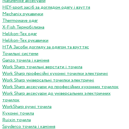
Naturehike аксесуари
HEY-sport засіб за доглядом одягу і взуття
Mechanix рукавички
Thermowave одяг
X-Fish Термобілизна
Helikon-Tex одяг
Helikon-Tex рукавички
HTA Засоби догляду за одягом та взуттяс
Точильні системи
Ganzo точила і каміння
Work Sharp точильні верстати і точила
Work Sharp професiйнi кухоннi точилки электричнi
Work Sharp унiверсальнi точилки электричнi
Work Sharp аксесуари до професiйних кухонних точилок
Work Sharp аксесуари до унiверсальних электричних
точилок
WorkSharp ручні точила
Кухонні точила
Ruixin точила
Spyderco точила і каміння