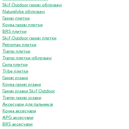
Skif Outdoor газові обігрівачі
Naturehike обігрівачі
Газові плитки
Kovea газові плитки
BRS плитки
Skif Outdoor газові плитки
Petromax плитки
Tramp плитки
Tramp плитки-обігрівачі
Сила плитки
Tribe плитки
Газові різаки
Kovea газові різаки
Газові різаки Skif Outdoor
Tramp газові різаки
Аксесуари для пальників
Kovea аксесуари
APG аксесуари
BRS аксесуари