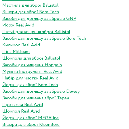
Мастила для зброї Ballistol
Вішери для зброї Bore Tech
Засоби для догляду за зброєю GNP
Йорж Real Avid
Патчі для чищення зброї Ballistol
Засоби для догляду за зброєю Bore Tech
Килимок Real Avid
Піна Milfoam
Шомполи для зброї Ballistol
Засоби для чищення Hoppe`s
Мульти Інструмент Real Avid
Набір для чистки Real Avid
Йоржі для зброї Bore Tech
Засоби для догляду за зброєю Dewey
Засоби для чищення зброї Терен
Протяжка Real Avid
Шомпол Real Avid
Йоржі для зброї MEGAline
Вішери для зброї KleenBore