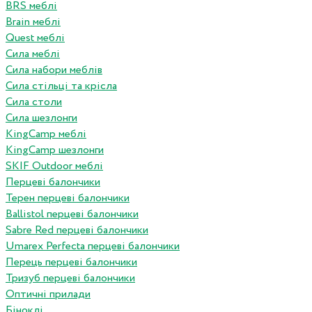
BRS меблі
Brain меблі
Quest меблі
Сила меблі
Сила набори меблів
Сила стільці та крісла
Сила столи
Сила шезлонги
KingCamp меблі
KingCamp шезлонги
SKIF Outdoor меблі
Перцеві балончики
Терен перцеві балончики
Ballistol перцеві балончики
Sabre Red перцеві балончики
Umarex Perfecta перцеві балончики
Перець перцеві балончики
Тризуб перцеві балончики
Оптичні прилади
Біноклі