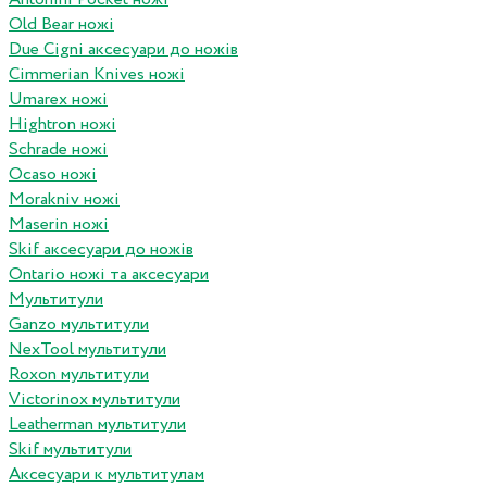
Old Bear ножі
Due Cigni аксесуари до ножів
Cimmerian Knives ножі
Umarex ножі
Hightron ножі
Schrade ножі
Ocaso ножі
Morakniv ножі
Maserin ножі
Skif аксесуари до ножів
Ontario ножі та аксесуари
Мультитули
Ganzo мультитули
NexTool мультитули
Roxon мультитули
Victorinox мультитули
Leatherman мультитули
Skif мультитули
Аксесуари к мультитулам