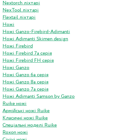
Nextorch ліхтарі
NexTool ліхтарі
Flextail ліхтарі
Ножі
Ножі Ganzo-Firebird-Adimanti
Ножі Adimanti Skimen design
Ножі Firebird
Ножі Firebird 7а серія
Ножі Firebird FH серія
Ножі Ganzo
Ножі Ganzo 6а серія
Ножі Ganzo 8а серія
Ножі Ganzo 7а серія
Ножі Adimanti Samson by Ganzo
Ruike ножі
Армійські ножі Ruike
Класичні ножі Ruike
Спеціальні моделі Ruike
Roxon ножi
Civivi ножі