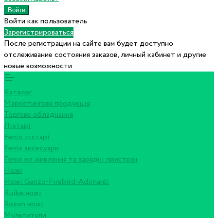
Войти как пользователь
Зарегистрироваться
После регистрации на сайте вам будет доступно
отслеживание состояния заказов, личный кабинет и другие
новые возможности
Каталог
Маркетингова продукція
Торгове обладнання
Ліхтарі
Fenix ліхтарі
Fenix аксесуари
Fenix ел живлення та зарядні пристрої
Ножі
Ножі Ganzo-Firebird-Adimanti
Ruike ножі
Roxon ножi
Мультитули