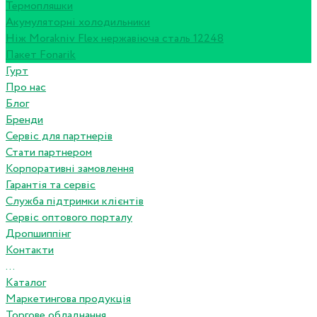
Термопляшки
Акумуляторні холодильники
Ніж Morakniv Flex нержавіюча сталь 12248
Пакет Fonarik
Гурт
Про нас
Блог
Бренди
Сервіс для партнерів
Стати партнером
Корпоративні замовлення
Гарантія та сервіс
Служба підтримки клієнтів
Сервіс оптового порталу
Дропшиппінг
Контакти
...
Каталог
Маркетингова продукція
Торгове обладнання