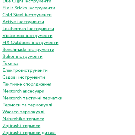
Due Cigni інструменти
Fix it Sticks інструменти
Сold Steel інструменти
Active інструменти
Leatherman Інструменти
Victorinox інструменти
HX Outdoors інструменти
Benchmade інструменти
Boker інструменти
Техніка
Електроінструменти
Садові інструменти
Тактичне спорядження
Nextorch аксесуари
Nextorch тактичні перчатки
Термоси та термокухлі
Wacaco термокухлі
Naturehike термоси
Zojirushi термоси
Zojirushi термоси дитячі