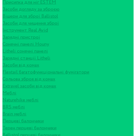
Присипка для ніг ESTEM
Засоби догляду за зброєю
Вішери для зброї Ballistol
Засоби для чищення зброї
Інструмент Real Avid
Зарядні пристрої
Сонячні панелі Houny
Litheli сонячні панелі
Зарядні станції Litheli
Засоби від комах
Flextail багатофункціональні фумігатори
Сольова зброя від комах
Extravel засоби від комах
Меблі
Naturehike меблі
BRS меблі
Brain меблі
Перцеві балончики
Терен перцеві балончики
Ballistol перцеві балончики