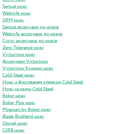
Sencut ножі
Weknife ножі
SRM ножі
Sencut аксесуари до ножів
Weknife аксесуари до ножів
Civivi аксесуари до ножів
Zero Tolerance ножі
Victorinox ножі
Аксесуари Victorinox
Victorinox Кухонні ножі
Cold Steel ножі
Ножі з фіксованим клинком Cold Steel
Ножі складні Cold Steel
Boker ножі
Boker Plus ножі
Magnum by Boker ножі
Blade Brothersl ножі
Opinel ножі
CJRB ножі