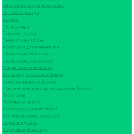
Sabre Red перцеві балончики
Оптичні прилади
Біноклі
Монокуляри
Підзорні труби
Пневматична зброя
Аксесуари для пневматики
Пневматичні гвинтівки
Пневматичні пістолети
Масла і мастила Brunox
Велосипедні мастила Brunox
Інгібітори корозії Brunox
Мастила для догляду за карбоном Brunox
Риболовля
Рибальські снасті
Аксесуари для риболовлі
Все для монтажу оснастки
Термопродукція
Акумулятори холоду