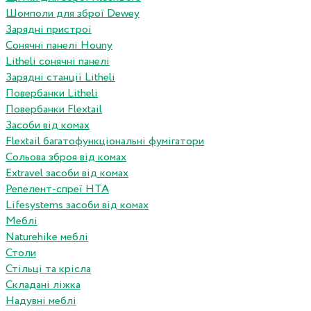
Шомполи для зброї Dewey
Зарядні пристрої
Сонячні панелі Houny
Litheli сонячні панелі
Зарядні станції Litheli
Повербанки Litheli
Повербанки Flextail
Засоби від комах
Flextail багатофункціональні фумігатори
Сольова зброя від комах
Extravel засоби від комах
Репелент-спреї HTA
Lifesystems засоби від комах
Меблі
Naturehike меблі
Столи
Стільці та крісла
Складані ліжка
Надувні меблі