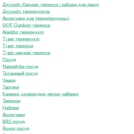
Zojirushi Харчові термоси і набори для ланчу
Zojirushi термокухоль
Аксесуари для термопродукціі
SKIF Outdoor термоси
Aladdin термокухлі
Tiger термокухлі
Tiger термоси
Tiger харчові термоси
Посуд
Naturehike посуд
Титановий посуд
Чашки
Тарілки
Казанки, сковорідки, миски, чайники
Термоси
Набори
Аксесуари
BRS посуд
Roxon посуд