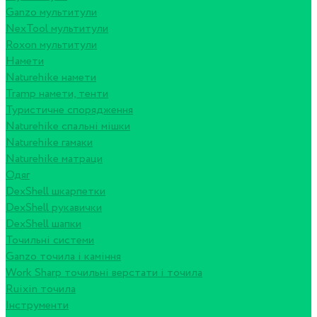
Ganzo мультитули
NexTool мультитули
Roxon мультитули
Намети
Naturehike намети
Tramp намети, тенти
Туристичне спорядження
Naturehike спальні мішки
Naturehike гамаки
Naturehike матраци
Одяг
DexShell шкарпетки
DexShell рукавички
DexShell шапки
Точильні системи
Ganzo точила і каміння
Work Sharp точильні верстати і точила
Ruixin точила
Інструменти