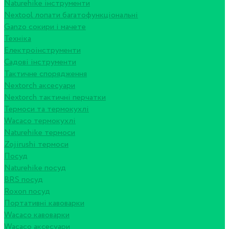
Naturehike інструменти
Nextool лопати багатофункціональні
Ganzo сокири і мачете
Техніка
Електроінструменти
Садові інструменти
Тактичне спорядження
Nextorch аксесуари
Nextorch тактичні перчатки
Термоси та термокухлі
Wacaco термокухлі
Naturehike термоси
Zojirushi термоси
Посуд
Naturehike посуд
BRS посуд
Roxon посуд
Портативні кавоварки
Wacaco кавоварки
Wacaco аксесуари