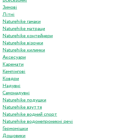
Всесезонні
Зимові
Літні
Naturehike гамаки
Naturehike матраци
Naturehike контейнери
Naturehike візочки
Naturehike килимки
Аксесуари
Каремати
Кемпінгові
Ковдри
Надувні
Самонадувні
Naturehike подушки
Naturehike взуття
Naturehike водний спорт
Naturehike водонепроникні речі
Гермомішки
Дощовики