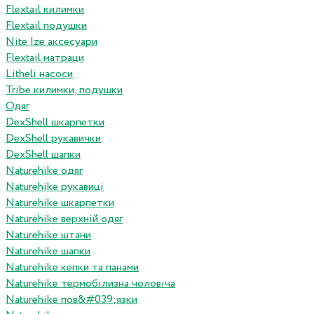
Flextail килимки
Flextail подушки
Nite Ize аксесуари
Flextail матраци
Litheli насоси
Tribe килимки, подушки
Одяг
DexShell шкарпетки
DexShell рукавички
DexShell шапки
Naturehike одяг
Naturehike рукавиці
Naturehike шкарпетки
Naturehike верхній одяг
Naturehike штани
Naturehike шапки
Naturehike кепки та панами
Naturehike термобілизна чоловіча
Naturehike пов&#039;язки