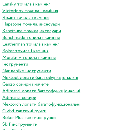
Lansky точила і каміння
Victorinox точила і каміння
Risam точила і каміння
Hapstone точила, аксесуари
Kanetsune точила, аксесуари
Benchmade точила і каміння
Leatherman точила і каміння
Boker точила і каміння
Morakniv точила і каміння
Інструменти
Naturehike інструменти
Nextool лопати багатофункціональні
Ganzo сокири і мачете
Adimanti лопати багатофункціональні
Adimanti сокири
Nextorch лопати багатофункціональні
Сivivi тактичні ручки
Boker Plus тактичні ручки
Skif інструменти