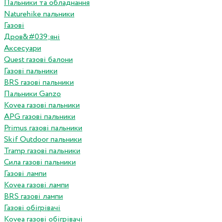
Пальники та обладнання
Naturehike пальники
Газові
Дров&#039;яні
Аксесуари
Quest газові балони
Газові пальники
BRS газові пальники
Пальники Ganzo
Kovea газові пальники
APG газові пальники
Primus газові пальники
Skif Outdoor пальники
Tramp газові пальники
Сила газові пальники
Газові лампи
Kovea газові лампи
BRS газові лампи
Газові обігрівачі
Kovea газові обігрівачі