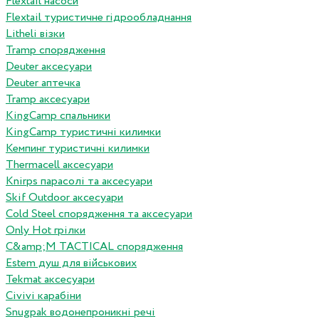
Flextail насоси
Flextail туристичне гідрообладнання
Litheli візки
Tramp спорядження
Deuter аксесуари
Deuter аптечка
Tramp аксесуари
KingCamp спальники
KingCamp туристичні килимки
Кемпинг туристичні килимки
Thermacell аксесуари
Knirps парасолі та аксесуари
Skif Outdoor аксесуари
Cold Steel спорядження та аксесуари
Only Hot грілки
C&amp;M TACTICAL спорядження
Estem душ для військових
Tekmat аксесуари
Сivivi карабіни
Snugpak водонепроникні речі