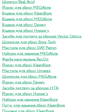
Шомпол Real Avid
Йоржі для зброї MEGAline
Вішери для зброї KleenBore
Вішери для зброї MEGAline
Вішери для зброї Dewey
Вішери для зброї Hoppe`s
Засоби для догляду за зброєю Vector Optics
Шомполи для зброї Bore Tech
Мастила для зброї DAY Patron
Набори для чищення MEGAline
Фарба маскувальна RecOil
Йоржі для зброї KleenBore
Мастила для зброї Umarex
Шомполи для зброї MEGAline
Йоржі для зброї Dewey
Засоби догляду за зброєю HTA
Йоржі для зброї Hoppe`s
Набори для чищення KleenBore
Патчі для чищення зброї KleenBore
Пуховки для зброї KleenBore