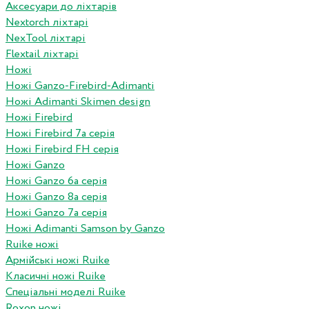
Аксесуари до ліхтарів
Nextorch ліхтарі
NexTool ліхтарі
Flextail ліхтарі
Ножі
Ножі Ganzo-Firebird-Adimanti
Ножі Adimanti Skimen design
Ножі Firebird
Ножі Firebird 7а серія
Ножі Firebird FH серія
Ножі Ganzo
Ножі Ganzo 6а серія
Ножі Ganzo 8а серія
Ножі Ganzo 7а серія
Ножі Adimanti Samson by Ganzo
Ruike ножі
Армійські ножі Ruike
Класичні ножі Ruike
Спеціальні моделі Ruike
Roxon ножi