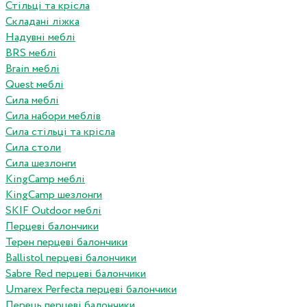
Стільці та крісла
Складані ліжка
Надувні меблі
BRS меблі
Brain меблі
Quest меблі
Сила меблі
Сила набори меблів
Сила стільці та крісла
Сила столи
Сила шезлонги
KingCamp меблі
KingCamp шезлонги
SKIF Outdoor меблі
Перцеві балончики
Терен перцеві балончики
Ballistol перцеві балончики
Sabre Red перцеві балончики
Umarex Perfecta перцеві балончики
Перець перцеві балончики