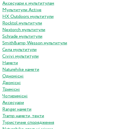
Аксесуари к мультитулам
Мультитули Active
HX Outdoors мультитули
Rocktol мультитули
Nextorch мультитули
Schrade мультитули
Smith&amp;Wesson мультитули
Сила мультитули
Civivi мультитули
Намети
Naturehike намети
Одномісні
Двомісні
Тримісні
Чотиримісні
Аксесуари
Ranger намети
Tramp намети, тенти
Туристичне спорядження