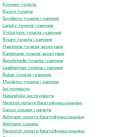
Кухонні точила
Ruixin точила
Spyderco точила і каміння
Lansky точила і каміння
Victorinox точила і каміння
Risam точила і каміння
Hapstone точила, аксесуари
Kanetsune точила, аксесуари
Benchmade точила і каміння
Leatherman точила і каміння
Boker точила і каміння
Morakniv точила і каміння
Інструменти
Naturehike інструменти
Nextool лопати багатофункціональні
Ganzo сокири і мачете
Adimanti лопати багатофункціональні
Adimanti сокири
Nextorch лопати багатофункціональні