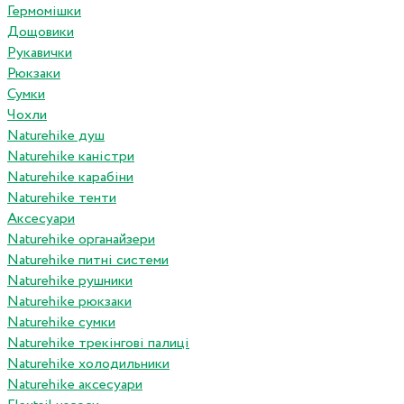
Гермомішки
Дощовики
Рукавички
Рюкзаки
Сумки
Чохли
Naturehike душ
Naturehike каністри
Naturehike карабіни
Naturehike тенти
Аксесуари
Naturehike органайзери
Naturehike питні системи
Naturehike рушники
Naturehike рюкзаки
Naturehike сумки
Naturehike трекінгові палиці
Naturehike холодильники
Naturehike аксесуари