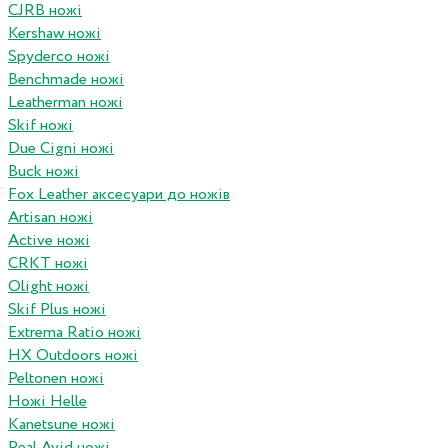
CJRB ножі
Kershaw ножі
Spyderco ножі
Benchmade ножі
Leatherman ножі
Skif ножі
Due Cigni ножі
Buck ножі
Fox Leather аксесуари до ножів
Artisan ножі
Active ножі
CRKT ножі
Olight ножі
Skif Plus ножі
Extrema Ratio ножі
HX Outdoors ножі
Peltonen ножі
Ножі Helle
Kanetsune ножі
Real Avid ножі