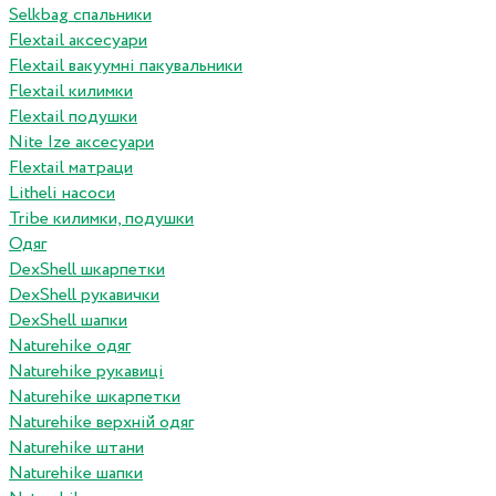
Selkbag спальники
Flextail аксесуари
Flextail вакуумні пакувальники
Flextail килимки
Flextail подушки
Nite Ize аксесуари
Flextail матраци
Litheli насоси
Tribe килимки, подушки
Одяг
DexShell шкарпетки
DexShell рукавички
DexShell шапки
Naturehike одяг
Naturehike рукавиці
Naturehike шкарпетки
Naturehike верхній одяг
Naturehike штани
Naturehike шапки