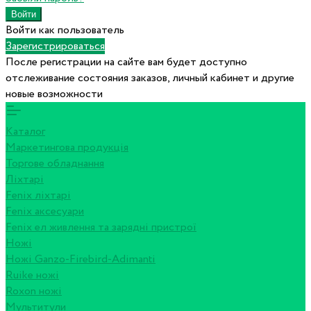
Войти как пользователь
Зарегистрироваться
После регистрации на сайте вам будет доступно
отслеживание состояния заказов, личный кабинет и другие
новые возможности
Каталог
Маркетингова продукція
Торгове обладнання
Ліхтарі
Fenix ліхтарі
Fenix аксесуари
Fenix ел живлення та зарядні пристрої
Ножі
Ножі Ganzo-Firebird-Adimanti
Ruike ножі
Roxon ножi
Мультитули