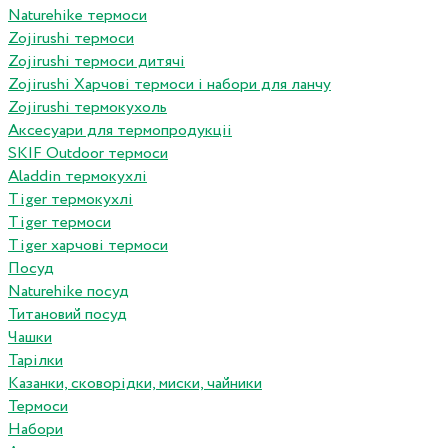
Naturehike термоси
Zojirushi термоси
Zojirushi термоси дитячі
Zojirushi Харчові термоси і набори для ланчу
Zojirushi термокухоль
Аксесуари для термопродукціі
SKIF Outdoor термоси
Aladdin термокухлі
Tiger термокухлі
Tiger термоси
Tiger харчові термоси
Посуд
Naturehike посуд
Титановий посуд
Чашки
Тарілки
Казанки, сковорідки, миски, чайники
Термоси
Набори