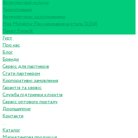
Акумулятори холоду
Термопляшки
Акумуляторні холодильники
Ніж Morakniv Flex нержавіюча сталь 12248
Пакет Fonarik
Гурт
Про нас
Блог
Бренди
Сервіс для партнерів
Стати партнером
Корпоративні замовлення
Гарантія та сервіс
Служба підтримки клієнтів
Сервіс оптового порталу
Дропшиппінг
Контакти
...
Каталог
Маркетингова продукція