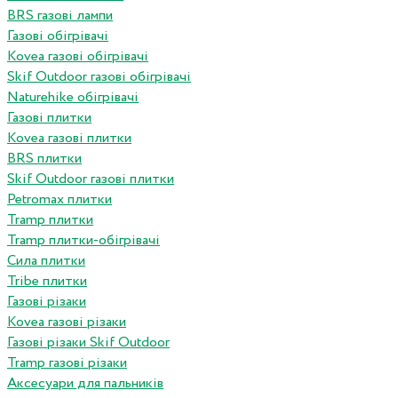
BRS газові лампи
Газові обігрівачі
Kovea газові обігрівачі
Skif Outdoor газові обігрівачі
Naturehike обігрівачі
Газові плитки
Kovea газові плитки
BRS плитки
Skif Outdoor газові плитки
Petromax плитки
Tramp плитки
Tramp плитки-обігрівачі
Сила плитки
Tribe плитки
Газові різаки
Kovea газові різаки
Газові різаки Skif Outdoor
Tramp газові різаки
Аксесуари для пальників