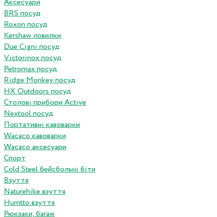
Аксесуари
BRS посуд
Roxon посуд
Kershaw ловилки
Due Cigni посуд
Victorinox посуд
Petromax посуд
Ridge Monkey посуд
HX Outdoors посуд
Столові прибори Active
Nextool посуд
Портативні кавоварки
Wacaco кавоварки
Wacaco аксесуари
Спорт
Cold Steel бейсбольні біти
Взуття
Naturehike взуття
Humtto взуття
Рюкзаки, багаж