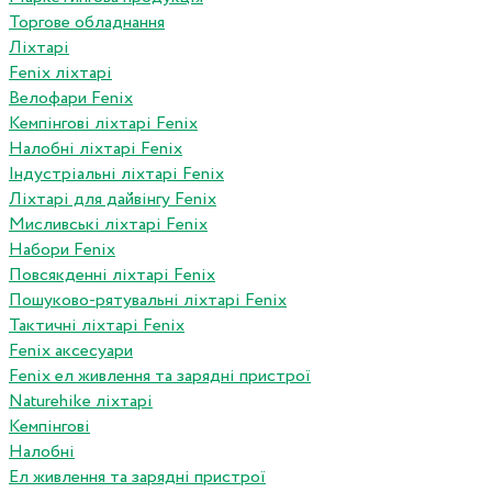
Торгове обладнання
Ліхтарі
Fenix ліхтарі
Велофари Fenix
Кемпінгові ліхтарі Fenix
Налобні ліхтарі Fenix
Індустріальні ліхтарі Fenix
Ліхтарі для дайвінгу Fenix
Мисливські ліхтарі Fenix
Набори Fenix
Повсякденні ліхтарі Fenix
Пошуково-рятувальні ліхтарі Fenix
Тактичні ліхтарі Fenix
Fenix аксесуари
Fenix ел живлення та зарядні пристрої
Naturehike ліхтарі
Кемпінгові
Налобні
Ел живлення та зарядні пристрої