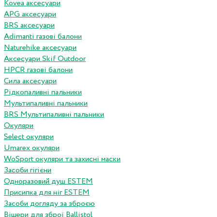
Kovea аксесуари
APG аксесуари
BRS аксесуари
Adimanti газові балони
Naturehike аксесуари
Аксесуари Skif Outdoor
HPCR газові балони
Сила аксесуари
Рідкопаливні пальники
Мультипаливні пальники
BRS Мультипаливні пальники
Окуляри
Select окуляри
Umarex окуляри
WoSport окуляри та захисні маски
Засоби гігієни
Одноразовий душ ESTEM
Присипка для ніг ESTEM
Засоби догляду за зброєю
Вішери для зброї Ballistol