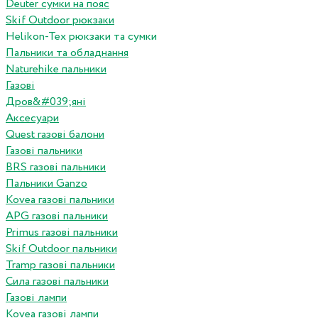
Deuter сумки на пояс
Skif Outdoor рюкзаки
Helikon-Tex рюкзаки та сумки
Пальники та обладнання
Naturehike пальники
Газові
Дров&#039;яні
Аксесуари
Quest газові балони
Газові пальники
BRS газові пальники
Пальники Ganzo
Kovea газові пальники
APG газові пальники
Primus газові пальники
Skif Outdoor пальники
Tramp газові пальники
Сила газові пальники
Газові лампи
Kovea газові лампи