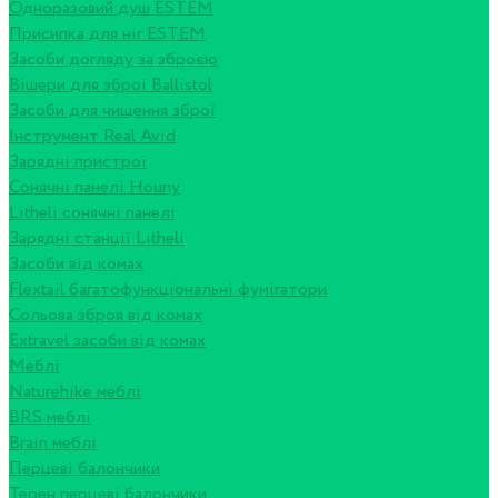
Одноразовий душ ESTEM
Присипка для ніг ESTEM
Засоби догляду за зброєю
Вішери для зброї Ballistol
Засоби для чищення зброї
Інструмент Real Avid
Зарядні пристрої
Сонячні панелі Houny
Litheli сонячні панелі
Зарядні станції Litheli
Засоби від комах
Flextail багатофункціональні фумігатори
Сольова зброя від комах
Extravel засоби від комах
Меблі
Naturehike меблі
BRS меблі
Brain меблі
Перцеві балончики
Терен перцеві балончики