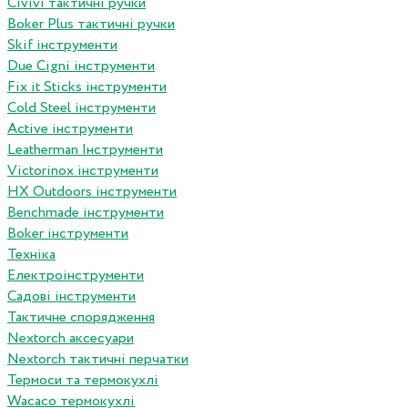
Сivivi тактичні ручки
Boker Plus тактичні ручки
Skif інструменти
Due Cigni інструменти
Fix it Sticks інструменти
Сold Steel інструменти
Active інструменти
Leatherman Інструменти
Victorinox інструменти
HX Outdoors інструменти
Benchmade інструменти
Boker інструменти
Техніка
Електроінструменти
Садові інструменти
Тактичне спорядження
Nextorch аксесуари
Nextorch тактичні перчатки
Термоси та термокухлі
Wacaco термокухлі