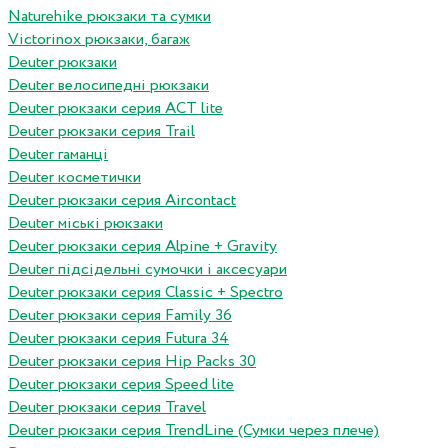
Naturehike рюкзаки та сумки
Victorinox рюкзаки, багаж
Deuter рюкзаки
Deuter велосипедні рюкзаки
Deuter рюкзаки серия ACT lite
Deuter рюкзаки серия Trail
Deuter гаманці
Deuter косметички
Deuter рюкзаки серия Aircontact
Deuter міські рюкзаки
Deuter рюкзаки серия Alpine + Gravity
Deuter підсідельні сумочки і аксесуари
Deuter рюкзаки серия Classic + Spectro
Deuter рюкзаки серия Family 36
Deuter рюкзаки серия Futura 34
Deuter рюкзаки серия Hip Packs 30
Deuter рюкзаки серия Speed lite
Deuter рюкзаки серия Travel
Deuter рюкзаки серия TrendLine (Сумки через плече)