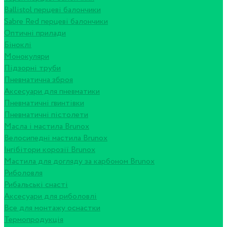
Ballistol перцеві балончики
Sabre Red перцеві балончики
Оптичні прилади
Біноклі
Монокуляри
Підзорні труби
Пневматична зброя
Аксесуари для пневматики
Пневматичні гвинтівки
Пневматичні пістолети
Масла і мастила Brunox
Велосипедні мастила Brunox
Інгібітори корозії Brunox
Мастила для догляду за карбоном Brunox
Риболовля
Рибальські снасті
Аксесуари для риболовлі
Все для монтажу оснастки
Термопродукція