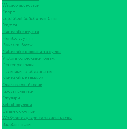
Wacaco аксесуари
Спорт
Cold Steel бейсбольні біти
Взуття
Naturehike взуття
Humtto взуття
Рюкзаки, багаж
Naturehike рюкзаки та сумки
Victorinox рюкзаки, багаж
Deuter рюкзаки
Пальники та обладнання
Naturehike пальники
Quest газові балони
Газові пальники
Окуляри
Select окуляри
Umarex окуляри
WoSport окуляри та захисні маски
Засоби гігієни