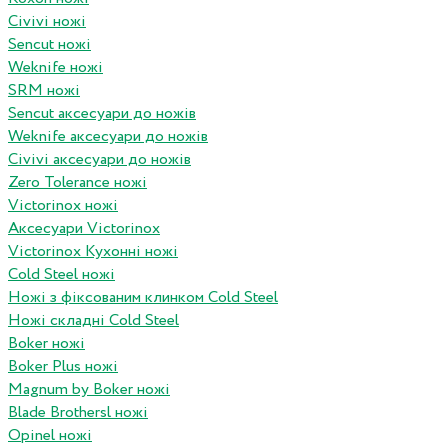
Civivi ножі
Sencut ножі
Weknife ножі
SRM ножі
Sencut аксесуари до ножів
Weknife аксесуари до ножів
Civivi аксесуари до ножів
Zero Tolerance ножі
Victorinox ножі
Аксесуари Victorinox
Victorinox Кухонні ножі
Cold Steel ножі
Ножі з фіксованим клинком Cold Steel
Ножі складні Cold Steel
Boker ножі
Boker Plus ножі
Magnum by Boker ножі
Blade Brothersl ножі
Opinel ножі