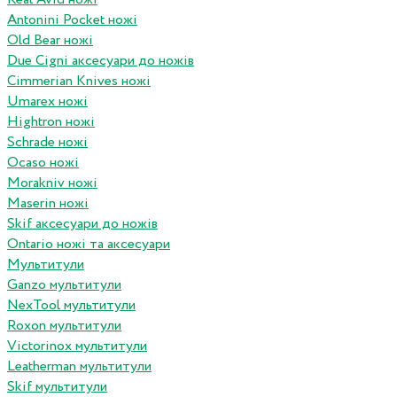
Antonini Pocket ножі
Old Bear ножі
Due Cigni аксесуари до ножів
Cimmerian Knives ножі
Umarex ножі
Hightron ножі
Schrade ножі
Ocaso ножі
Morakniv ножі
Maserin ножі
Skif аксесуари до ножів
Ontario ножі та аксесуари
Мультитули
Ganzo мультитули
NexTool мультитули
Roxon мультитули
Victorinox мультитули
Leatherman мультитули
Skif мультитули