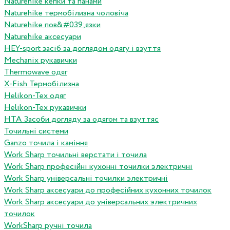
Naturehike кепки та панами
Naturehike термобілизна чоловіча
Naturehike пов&#039;язки
Naturehike аксесуари
HEY-sport засіб за доглядом одягу і взуття
Mechanix рукавички
Thermowave одяг
X-Fish Термобілизна
Helikon-Tex одяг
Helikon-Tex рукавички
HTA Засоби догляду за одягом та взуттяс
Точильні системи
Ganzo точила і каміння
Work Sharp точильні верстати і точила
Work Sharp професiйнi кухоннi точилки электричнi
Work Sharp унiверсальнi точилки электричнi
Work Sharp аксесуари до професiйних кухонних точилок
Work Sharp аксесуари до унiверсальних электричних
точилок
WorkSharp ручні точила