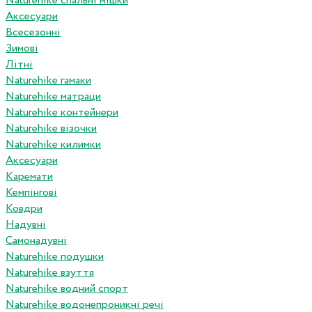
Naturehike спальні мішки
Аксесуари
Всесезонні
Зимові
Літні
Naturehike гамаки
Naturehike матраци
Naturehike контейнери
Naturehike візочки
Naturehike килимки
Аксесуари
Каремати
Кемпінгові
Ковдри
Надувні
Самонадувні
Naturehike подушки
Naturehike взуття
Naturehike водний спорт
Naturehike водонепроникні речі