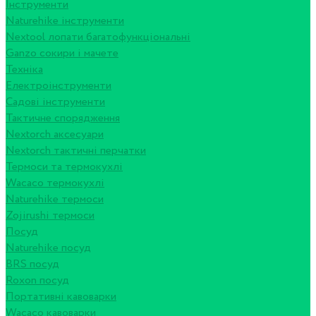
Інструменти
Naturehike інструменти
Nextool лопати багатофункціональні
Ganzo сокири і мачете
Техніка
Електроінструменти
Садові інструменти
Тактичне спорядження
Nextorch аксесуари
Nextorch тактичні перчатки
Термоси та термокухлі
Wacaco термокухлі
Naturehike термоси
Zojirushi термоси
Посуд
Naturehike посуд
BRS посуд
Roxon посуд
Портативні кавоварки
Wacaco кавоварки