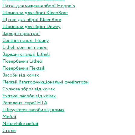
Патчі для чищення зброї Hoppe`s
Шомполи для зброї KleenBore
Щітки для зброї KleenBore
Шомполи для зброї Dewey
Зарядні пристрої
Сонячні панелі Houny
Litheli сонячні панелі
Зарядні станції Litheli
Повербанки Litheli
Повербанки Flextail
Засоби від комах
Flextail багатофункціональні фумігатори
Сольова зброя від комах
Extravel засоби від комах
Репелент-спреї HTA
Lifesystems засоби від комах
Меблі
Naturehike меблі
Столи