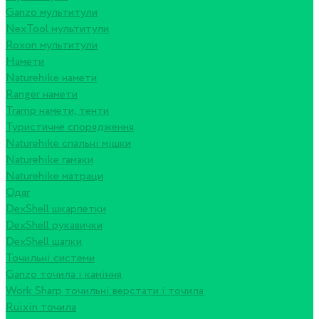
Ganzo мультитули
NexTool мультитули
Roxon мультитули
Намети
Naturehike намети
Ranger намети
Tramp намети, тенти
Туристичне спорядження
Naturehike спальні мішки
Naturehike гамаки
Naturehike матраци
Одяг
DexShell шкарпетки
DexShell рукавички
DexShell шапки
Точильні системи
Ganzo точила і каміння
Work Sharp точильні верстати і точила
Ruixin точила