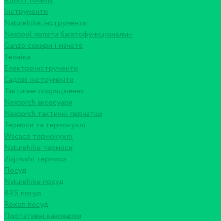
Ruixin точила
Інструменти
Naturehike інструменти
Nextool лопати багатофункціональні
Ganzo сокири і мачете
Техніка
Електроінструменти
Садові інструменти
Тактичне спорядження
Nextorch аксесуари
Nextorch тактичні перчатки
Термоси та термокухлі
Wacaco термокухлі
Naturehike термоси
Zojirushi термоси
Посуд
Naturehike посуд
BRS посуд
Roxon посуд
Портативні кавоварки