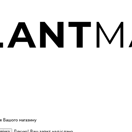
 Вашого магазину
Дякую! Ваш запит надіслано.
вінка