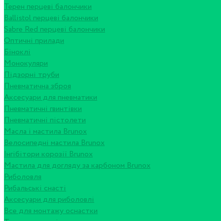
Терен перцеві балончики
Ballistol перцеві балончики
Sabre Red перцеві балончики
Оптичні прилади
Біноклі
Монокуляри
Підзорні труби
Пневматична зброя
Аксесуари для пневматики
Пневматичні гвинтівки
Пневматичні пістолети
Масла і мастила Brunox
Велосипедні мастила Brunox
Інгібітори корозії Brunox
Мастила для догляду за карбоном Brunox
Риболовля
Рибальські снасті
Аксесуари для риболовлі
Все для монтажу оснастки