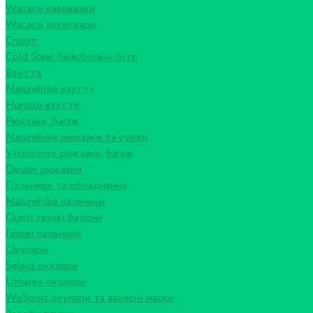
Wacaco кавоварки
Wacaco аксесуари
Спорт
Cold Steel бейсбольні біти
Взуття
Naturehike взуття
Humtto взуття
Рюкзаки, багаж
Naturehike рюкзаки та сумки
Victorinox рюкзаки, багаж
Deuter рюкзаки
Пальники та обладнання
Naturehike пальники
Quest газові балони
Газові пальники
Окуляри
Select окуляри
Umarex окуляри
WoSport окуляри та захисні маски