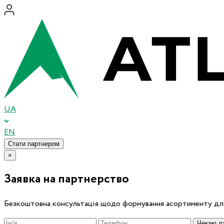
UA
EN
Стати партнером
×
Заявка на партнерство
Безкоштовна консультація щодо формування асортименту для
Чекаю дз