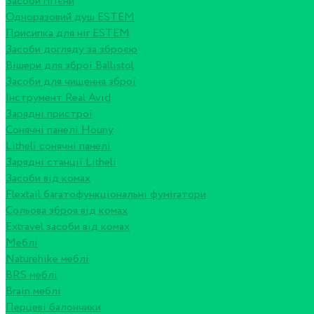
Засоби гігієни
Одноразовий душ ESTEM
Присипка для ніг ESTEM
Засоби догляду за зброєю
Вішери для зброї Ballistol
Засоби для чищення зброї
Інструмент Real Avid
Зарядні пристрої
Сонячні панелі Houny
Litheli сонячні панелі
Зарядні станції Litheli
Засоби від комах
Flextail багатофункціональні фумігатори
Сольова зброя від комах
Extravel засоби від комах
Меблі
Naturehike меблі
BRS меблі
Brain меблі
Перцеві балончики