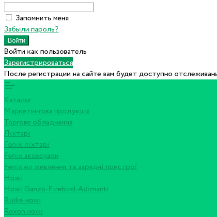
Запомнить меня
Забыли пароль?
Войти как пользователь
Зарегистрироваться
После регистрации на сайте вам будет доступно отслеживани
Каталог
Маркетингова продукція
Торгове обладнання
Ліхтарі
Fenix ліхтарі
Fenix аксесуари
Fenix ел живлення та зарядні пристрої
Ножі
Ножі Ganzo-Firebird-Adimanti
Ruike ножі
Roxon ножi